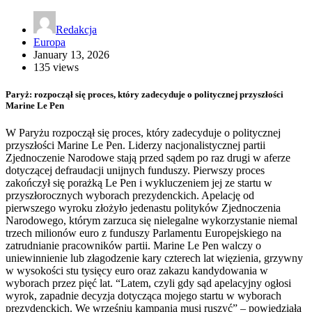
Redakcja
Europa
January 13, 2026
135 views
Paryż: rozpoczął się proces, który zadecyduje o politycznej przyszłości
Marine Le Pen
W Paryżu rozpoczął się proces, który zadecyduje o politycznej
przyszłości Marine Le Pen. Liderzy nacjonalistycznej partii
Zjednoczenie Narodowe stają przed sądem po raz drugi w aferze
dotyczącej defraudacji unijnych funduszy. Pierwszy proces
zakończył się porażką Le Pen i wykluczeniem jej ze startu w
przyszłorocznych wyborach prezydenckich. Apelację od
pierwszego wyroku złożyło jedenastu polityków Zjednoczenia
Narodowego, którym zarzuca się nielegalne wykorzystanie niemal
trzech milionów euro z funduszy Parlamentu Europejskiego na
zatrudnianie pracowników partii. Marine Le Pen walczy o
uniewinnienie lub złagodzenie kary czterech lat więzienia, grzywny
w wysokości stu tysięcy euro oraz zakazu kandydowania w
wyborach przez pięć lat. “Latem, czyli gdy sąd apelacyjny ogłosi
wyrok, zapadnie decyzja dotycząca mojego startu w wyborach
prezydenckich. We wrześniu kampania musi ruszyć” – powiedziała