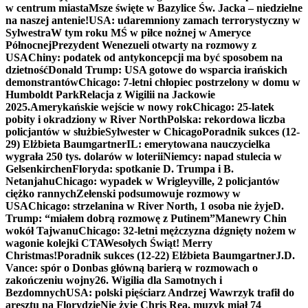
w centrum miasta
Msze święte w Bazylice Św. Jacka – niedzielne
na naszej antenie!
USA: udaremniony zamach terrorystyczny w
Sylwestra
W tym roku MŚ w piłce nożnej w Ameryce
Północnej
Prezydent Wenezueli otwarty na rozmowy z
USA
Chiny: podatek od antykoncepcji ma być sposobem na
dzietność
Donald Trump: USA gotowe do wsparcia irańskich
demonstrantów
Chicago: 7-letni chłopiec postrzelony w domu w
Humboldt Park
Relacja z Wigilii na Jackowie
2025.
Amerykańskie wejście w nowy rok
Chicago: 25-latek
pobity i okradziony w River North
Polska: rekordowa liczba
policjantów w służbie
Sylwester w Chicago
Poradnik sukces (12-
29) Elżbieta Baumgartner
IL: emerytowana nauczycielka
wygrała 250 tys. dolarów w loterii
Niemcy: napad stulecia w
Gelsenkirchen
Floryda: spotkanie D. Trumpa i B.
Netanjahu
Chicago: wypadek w Wrigleyville, 2 policjantów
ciężko rannych
Zełenski podsumowuje rozmowy w
USA
Chicago: strzelanina w River North, 1 osoba nie żyje
D.
Trump: “miałem dobrą rozmowę z Putinem”
Manewry Chin
wokół Tajwanu
Chicago: 32-letni mężczyzna dźgnięty nożem w
wagonie kolejki CTA
Wesołych Świąt! Merry
Christmas!
Poradnik sukces (12-22) Elżbieta Baumgartner
J.D.
Vance: spór o Donbas główną barierą w rozmowach o
zakończeniu wojny
26. Wigilia dla Samotnych i
Bezdomnych
USA: polski pięściarz Andrzej Wawrzyk trafił do
aresztu na Florydzie
Nie żyje Chris Rea, muzyk miał 74