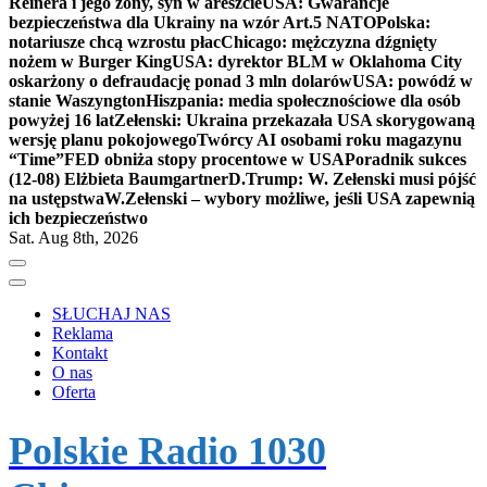
Reinera i jego żony, syn w areszcie
USA: Gwarancje
bezpieczeństwa dla Ukrainy na wzór Art.5 NATO
Polska:
notariusze chcą wzrostu płac
Chicago: mężczyzna dźgnięty
nożem w Burger King
USA: dyrektor BLM w Oklahoma City
oskarżony o defraudację ponad 3 mln dolarów
USA: powódź w
stanie Waszyngton
Hiszpania: media społecznościowe dla osób
powyżej 16 lat
Zełenski: Ukraina przekazała USA skorygowaną
wersję planu pokojowego
Twórcy AI osobami roku magazynu
“Time”
FED obniża stopy procentowe w USA
Poradnik sukces
(12-08) Elżbieta Baumgartner
D.Trump: W. Zełenski musi pójść
na ustępstwa
W.Zełenski – wybory możliwe, jeśli USA zapewnią
ich bezpieczeństwo
Sat. Aug 8th, 2026
SŁUCHAJ NAS
Reklama
Kontakt
O nas
Oferta
Polskie Radio 1030