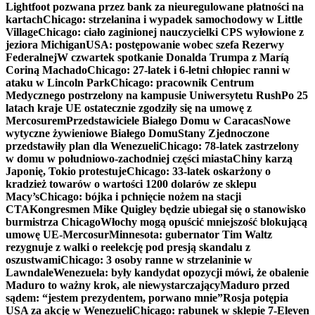
Lightfoot pozwana przez bank za nieuregulowane płatności na
kartach
Chicago: strzelanina i wypadek samochodowy w Little
Village
Chicago: ciało zaginionej nauczycielki CPS wyłowione z
jeziora Michigan
USA: postępowanie wobec szefa Rezerwy
Federalnej
W czwartek spotkanie Donalda Trumpa z Maríą
Coriną Machado
Chicago: 27-latek i 6-letni chłopiec ranni w
ataku w Lincoln Park
Chicago: pracownik Centrum
Medycznego postrzelony na kampusie Uniwersytetu Rush
Po 25
latach kraje UE ostatecznie zgodziły się na umowę z
Mercosurem
Przedstawiciele Białego Domu w Caracas
Nowe
wytyczne żywieniowe Białego Domu
Stany Zjednoczone
przedstawiły plan dla Wenezueli
Chicago: 78-latek zastrzelony
w domu w południowo-zachodniej części miasta
Chiny karzą
Japonię, Tokio protestuje
Chicago: 33-latek oskarżony o
kradzież towarów o wartości 1200 dolarów ze sklepu
Macy’s
Chicago: bójka i pchnięcie nożem na stacji
CTA
Kongresmen Mike Quigley będzie ubiegał się o stanowisko
burmistrza Chicago
Włochy mogą opuścić mniejszość blokującą
umowę UE-Mercosur
Minnesota: gubernator Tim Waltz
rezygnuje z walki o reelekcję pod presją skandalu z
oszustwami
Chicago: 3 osoby ranne w strzelaninie w
Lawndale
Wenezuela: były kandydat opozycji mówi, że obalenie
Maduro to ważny krok, ale niewystarczający
Maduro przed
sądem: “jestem prezydentem, porwano mnie”
Rosja potępia
USA za akcję w Wenezueli
Chicago: rabunek w sklepie 7-Eleven