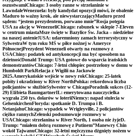
oszustwami
Chicago: 3 osoby ranne w strzelaninie w
Lawndale
Wenezuela: były kandydat opozycji mówi, że obalenie
Maduro to ważny krok, ale niewystarczający
Maduro przed
sądem: “jestem prezydentem, porwano mnie”
Rosja potępia
USA za akcję w Wenezueli
Chicago: rabunek w sklepie 7-Eleven
w centrum miasta
Msze święte w Bazylice Św. Jacka – niedzielne
na naszej antenie!
USA: udaremniony zamach terrorystyczny w
Sylwestra
W tym roku MŚ w piłce nożnej w Ameryce
Północnej
Prezydent Wenezueli otwarty na rozmowy z
USA
Chiny: podatek od antykoncepcji ma być sposobem na
dzietność
Donald Trump: USA gotowe do wsparcia irańskich
demonstrantów
Chicago: 7-letni chłopiec postrzelony w domu w
Humboldt Park
Relacja z Wigilii na Jackowie
2025.
Amerykańskie wejście w nowy rok
Chicago: 25-latek
pobity i okradziony w River North
Polska: rekordowa liczba
policjantów w służbie
Sylwester w Chicago
Poradnik sukces (12-
29) Elżbieta Baumgartner
IL: emerytowana nauczycielka
wygrała 250 tys. dolarów w loterii
Niemcy: napad stulecia w
Gelsenkirchen
Floryda: spotkanie D. Trumpa i B.
Netanjahu
Chicago: wypadek w Wrigleyville, 2 policjantów
ciężko rannych
Zełenski podsumowuje rozmowy w
USA
Chicago: strzelanina w River North, 1 osoba nie żyje
D.
Trump: “miałem dobrą rozmowę z Putinem”
Manewry Chin
wokół Tajwanu
Chicago: 32-letni mężczyzna dźgnięty nożem w