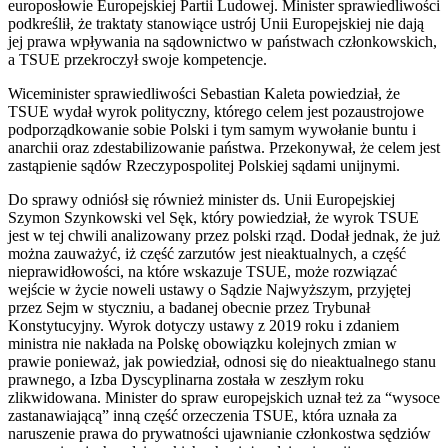
europosłowie Europejskiej Partii Ludowej. Minister sprawiedliwości
podkreślił, że traktaty stanowiące ustrój Unii Europejskiej nie dają
jej prawa wpływania na sądownictwo w państwach członkowskich,
a TSUE przekroczył swoje kompetencje.
Wiceminister sprawiedliwości Sebastian Kaleta powiedział, że
TSUE wydał wyrok polityczny, którego celem jest pozaustrojowe
podporządkowanie sobie Polski i tym samym wywołanie buntu i
anarchii oraz zdestabilizowanie państwa. Przekonywał, że celem jest
zastąpienie sądów Rzeczypospolitej Polskiej sądami unijnymi.
Do sprawy odniósł się również minister ds. Unii Europejskiej
Szymon Szynkowski vel Sęk, który powiedział, że wyrok TSUE
jest w tej chwili analizowany przez polski rząd. Dodał jednak, że już
można zauważyć, iż część zarzutów jest nieaktualnych, a część
nieprawidłowości, na które wskazuje TSUE, może rozwiązać
wejście w życie noweli ustawy o Sądzie Najwyższym, przyjętej
przez Sejm w styczniu, a badanej obecnie przez Trybunał
Konstytucyjny. Wyrok dotyczy ustawy z 2019 roku i zdaniem
ministra nie nakłada na Polskę obowiązku kolejnych zmian w
prawie ponieważ, jak powiedział, odnosi się do nieaktualnego stanu
prawnego, a Izba Dyscyplinarna została w zeszłym roku
zlikwidowana. Minister do spraw europejskich uznał też za “wysoce
zastanawiającą” inną część orzeczenia TSUE, która uznała za
naruszenie prawa do prywatności ujawnianie członkostwa sędziów