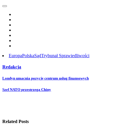
Europa
Polska
Sąd
Trybunał Sprawiedliwości
Redakcja
Post
Londyn umacnia pozycję centrum usług finansowych
navigation
Szef NATO przestrzega Chiny
Related Posts