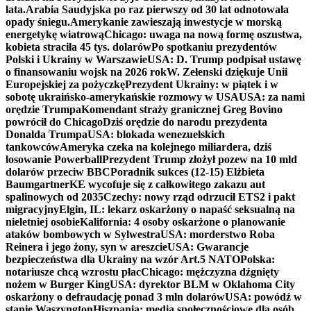
lata.
Arabia Saudyjska po raz pierwszy od 30 lat odnotowała
opady śniegu.
Amerykanie zawieszają inwestycje w morską
energetykę wiatrową
Chicago: uwaga na nową formę oszustwa,
kobieta straciła 45 tys. dolarów
Po spotkaniu prezydentów
Polski i Ukrainy w Warszawie
USA: D. Trump podpisał ustawę
o finansowaniu wojsk na 2026 rok
W. Zełenski dziękuje Unii
Europejskiej za pożyczkę
Prezydent Ukrainy: w piątek i w
sobotę ukraińsko-amerykańskie rozmowy w USA
USA: za nami
orędzie Trumpa
Komendant straży granicznej Greg Bovino
powrócił do Chicago
Dziś orędzie do narodu prezydenta
Donalda Trumpa
USA: blokada wenezuelskich
tankowców
Ameryka czeka na kolejnego miliardera, dziś
losowanie Powerball
Prezydent Trump złożył pozew na 10 mld
dolarów przeciw BBC
Poradnik sukces (12-15) Elżbieta
Baumgartner
KE wycofuje się z całkowitego zakazu aut
spalinowych od 2035
Czechy: nowy rząd odrzucił ETS2 i pakt
migracyjny
Elgin, IL: lekarz oskarżony o napaść seksualną na
nieletniej osobie
Kalifornia: 4 osoby oskarżone o planowanie
ataków bombowych w Sylwestra
USA: morderstwo Roba
Reinera i jego żony, syn w areszcie
USA: Gwarancje
bezpieczeństwa dla Ukrainy na wzór Art.5 NATO
Polska:
notariusze chcą wzrostu płac
Chicago: mężczyzna dźgnięty
nożem w Burger King
USA: dyrektor BLM w Oklahoma City
oskarżony o defraudację ponad 3 mln dolarów
USA: powódź w
stanie Waszyngton
Hiszpania: media społecznościowe dla osób