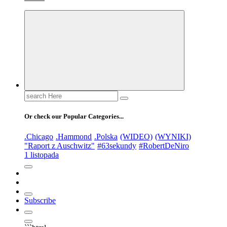
Search
for:
Or check our Popular Categories...
.Chicago
.Hammond
.Polska
(WIDEO)
(WYNIKI)
"Raport z Auschwitz"
#63sekundy
#RobertDeNiro
1 listopada
Subscribe