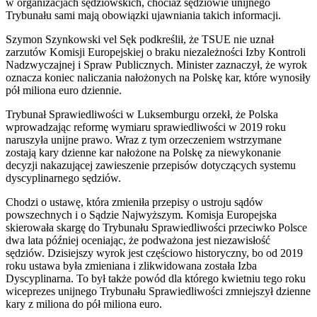
w organizacjach sędziowskich, chociaż sędziowie unijnego
Trybunału sami mają obowiązki ujawniania takich informacji.
Szymon Szynkowski vel Sęk podkreślił, że TSUE nie uznał
zarzutów Komisji Europejskiej o braku niezależności Izby Kontroli
Nadzwyczajnej i Spraw Publicznych. Minister zaznaczył, że wyrok
oznacza koniec naliczania nałożonych na Polskę kar, które wynosiły
pół miliona euro dziennie.
Trybunał Sprawiedliwości w Luksemburgu orzekł, że Polska
wprowadzając reformę wymiaru sprawiedliwości w 2019 roku
naruszyła unijne prawo. Wraz z tym orzeczeniem wstrzymane
zostają kary dzienne kar nałożone na Polskę za niewykonanie
decyzji nakazującej zawieszenie przepisów dotyczących systemu
dyscyplinarnego sędziów.
Chodzi o ustawę, która zmieniła przepisy o ustroju sądów
powszechnych i o Sądzie Najwyższym. Komisja Europejska
skierowała skargę do Trybunału Sprawiedliwości przeciwko Polsce
dwa lata później oceniając, że podważona jest niezawisłość
sędziów. Dzisiejszy wyrok jest częściowo historyczny, bo od 2019
roku ustawa była zmieniana i zlikwidowana została Izba
Dyscyplinarna. To był także powód dla którego kwietniu tego roku
wiceprezes unijnego Trybunału Sprawiedliwości zmniejszył dzienne
kary z miliona do pół miliona euro.