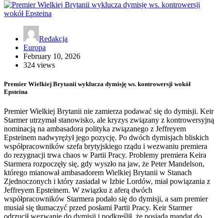
Redakcja
Europa
February 10, 2026
324 views
Premier Wielkiej Brytanii wyklucza dymisję ws. kontrowersji wokół
Epsteina
Premier Wielkiej Brytanii nie zamierza podawać się do dymisji. Keir
Starmer utrzymał stanowisko, ale kryzys związany z kontrowersyjną
nominacją na ambasadora polityka związanego z Jeffreyem
Epsteinem nadwyrężył jego pozycję. Po dwóch dymisjach bliskich
współpracowników szefa brytyjskiego rządu i wezwaniu premiera
do rezygnacji trwa chaos w Partii Pracy. Problemy premiera Keira
Starmera rozpoczęły się, gdy wyszło na jaw, że Peter Mandelson,
którego mianował ambasadorem Wielkiej Brytanii w Stanach
Zjednoczonych i który zasiadał w Izbie Lordów, miał powiązania z
Jeffreyem Epsteinem. W związku z aferą dwóch
współpracowników Starmera podało się do dymisji, a sam premier
musiał się tłumaczyć przed posłami Partii Pracy. Keir Starmer
odrzucił wezwanie do dymisji i podkreślił, że posiada mandat do