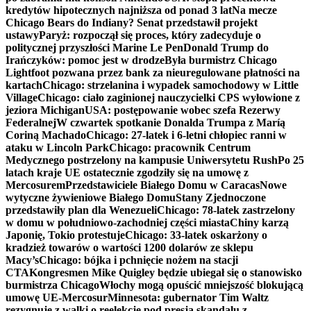
kredytów hipotecznych najniższa od ponad 3 lat
Na mecze
Chicago Bears do Indiany? Senat przedstawił projekt
ustawy
Paryż: rozpoczął się proces, który zadecyduje o
politycznej przyszłości Marine Le Pen
Donald Trump do
Irańczyków: pomoc jest w drodze
Była burmistrz Chicago
Lightfoot pozwana przez bank za nieuregulowane płatności na
kartach
Chicago: strzelanina i wypadek samochodowy w Little
Village
Chicago: ciało zaginionej nauczycielki CPS wyłowione z
jeziora Michigan
USA: postępowanie wobec szefa Rezerwy
Federalnej
W czwartek spotkanie Donalda Trumpa z Maríą
Coriną Machado
Chicago: 27-latek i 6-letni chłopiec ranni w
ataku w Lincoln Park
Chicago: pracownik Centrum
Medycznego postrzelony na kampusie Uniwersytetu Rush
Po 25
latach kraje UE ostatecznie zgodziły się na umowę z
Mercosurem
Przedstawiciele Białego Domu w Caracas
Nowe
wytyczne żywieniowe Białego Domu
Stany Zjednoczone
przedstawiły plan dla Wenezueli
Chicago: 78-latek zastrzelony
w domu w południowo-zachodniej części miasta
Chiny karzą
Japonię, Tokio protestuje
Chicago: 33-latek oskarżony o
kradzież towarów o wartości 1200 dolarów ze sklepu
Macy’s
Chicago: bójka i pchnięcie nożem na stacji
CTA
Kongresmen Mike Quigley będzie ubiegał się o stanowisko
burmistrza Chicago
Włochy mogą opuścić mniejszość blokującą
umowę UE-Mercosur
Minnesota: gubernator Tim Waltz
rezygnuje z walki o reelekcję pod presją skandalu z