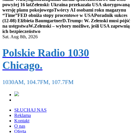
powyżej 16 lat
Zełenski: Ukraina przekazała USA skorygowaną
wersję planu pokojowego
Twórcy AI osobami roku magazynu
“Time”
FED obniża stopy procentowe w USA
Poradnik sukces
(12-08) Elżbieta Baumgartner
D.Trump: W. Zełenski musi pójść
na ustępstwa
W.Zełenski – wybory możliwe, jeśli USA zapewnią
ich bezpieczeństwo
Sat. Aug 8th, 2026
Polskie Radio 1030
Chicago.
1030AM, 104.7FM, 107.7FM
SŁUCHAJ NAS
Reklama
Kontakt
O nas
Oferta