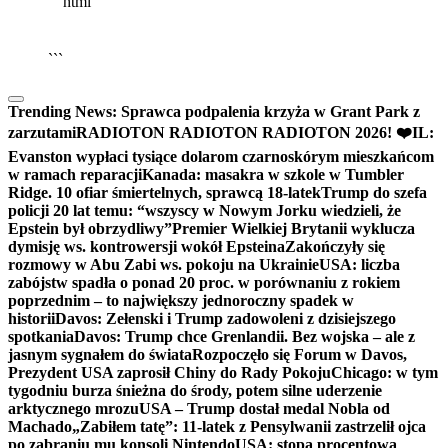
```html
▶
Kliknij PLAY, aby słuchać
🔈
🔊
```
Trending News:
Sprawca podpalenia krzyża w Grant Park z
zarzutami
RADIOTON RADIOTON RADIOTON 2026! ❤️
IL:
Evanston wypłaci tysiące dolarom czarnoskórym mieszkańcom
w ramach reparacji
Kanada: masakra w szkole w Tumbler
Ridge. 10 ofiar śmiertelnych, sprawcą 18-latek
Trump do szefa
policji 20 lat temu: “wszyscy w Nowym Jorku wiedzieli, że
Epstein był obrzydliwy”
Premier Wielkiej Brytanii wyklucza
dymisję ws. kontrowersji wokół Epsteina
Zakończyły się
rozmowy w Abu Zabi ws. pokoju na Ukrainie
USA: liczba
zabójstw spadła o ponad 20 proc. w porównaniu z rokiem
poprzednim – to największy jednoroczny spadek w
historii
Davos: Zełenski i Trump zadowoleni z dzisiejszego
spotkania
Davos: Trump chce Grenlandii. Bez wojska – ale z
jasnym sygnałem do świata
Rozpoczęło się Forum w Davos,
Prezydent USA zaprosił Chiny do Rady Pokoju
Chicago: w tym
tygodniu burza śnieżna do środy, potem silne uderzenie
arktycznego mrozu
USA – Trump dostał medal Nobla od
Machado
„Zabiłem tatę”: 11-latek z Pensylwanii zastrzelił ojca
po zabraniu mu konsoli Nintendo
USA: stopa procentowa