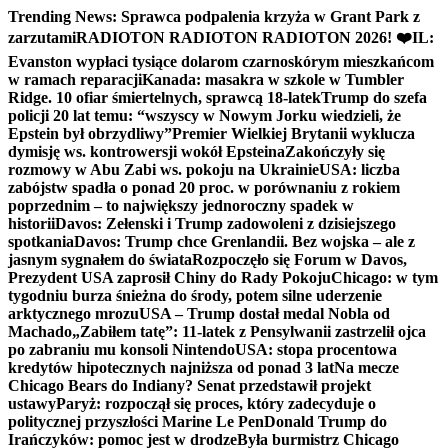
Skip
Trending News:
Sprawca podpalenia krzyża w Grant Park z
to
zarzutami
RADIOTON RADIOTON RADIOTON 2026! ❤️
IL:
content
Evanston wypłaci tysiące dolarom czarnoskórym mieszkańcom
w ramach reparacji
Kanada: masakra w szkole w Tumbler
Ridge. 10 ofiar śmiertelnych, sprawcą 18-latek
Trump do szefa
policji 20 lat temu: “wszyscy w Nowym Jorku wiedzieli, że
Epstein był obrzydliwy”
Premier Wielkiej Brytanii wyklucza
dymisję ws. kontrowersji wokół Epsteina
Zakończyły się
rozmowy w Abu Zabi ws. pokoju na Ukrainie
USA: liczba
zabójstw spadła o ponad 20 proc. w porównaniu z rokiem
poprzednim – to największy jednoroczny spadek w
historii
Davos: Zełenski i Trump zadowoleni z dzisiejszego
spotkania
Davos: Trump chce Grenlandii. Bez wojska – ale z
jasnym sygnałem do świata
Rozpoczęło się Forum w Davos,
Prezydent USA zaprosił Chiny do Rady Pokoju
Chicago: w tym
tygodniu burza śnieżna do środy, potem silne uderzenie
arktycznego mrozu
USA – Trump dostał medal Nobla od
Machado
„Zabiłem tatę”: 11-latek z Pensylwanii zastrzelił ojca
po zabraniu mu konsoli Nintendo
USA: stopa procentowa
kredytów hipotecznych najniższa od ponad 3 lat
Na mecze
Chicago Bears do Indiany? Senat przedstawił projekt
ustawy
Paryż: rozpoczął się proces, który zadecyduje o
politycznej przyszłości Marine Le Pen
Donald Trump do
Irańczyków: pomoc jest w drodze
Była burmistrz Chicago