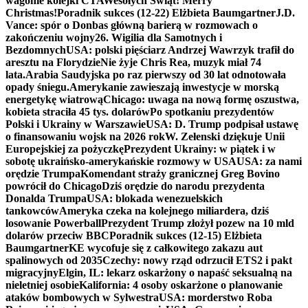
wagonie kolejki CTA
Wesołych Świąt! Merry
Christmas!
Poradnik sukces (12-22) Elżbieta Baumgartner
J.D.
Vance: spór o Donbas główną barierą w rozmowach o
zakończeniu wojny
26. Wigilia dla Samotnych i
Bezdomnych
USA: polski pięściarz Andrzej Wawrzyk trafił do
aresztu na Florydzie
Nie żyje Chris Rea, muzyk miał 74
lata.
Arabia Saudyjska po raz pierwszy od 30 lat odnotowała
opady śniegu.
Amerykanie zawieszają inwestycje w morską
energetykę wiatrową
Chicago: uwaga na nową formę oszustwa,
kobieta straciła 45 tys. dolarów
Po spotkaniu prezydentów
Polski i Ukrainy w Warszawie
USA: D. Trump podpisał ustawę
o finansowaniu wojsk na 2026 rok
W. Zełenski dziękuje Unii
Europejskiej za pożyczkę
Prezydent Ukrainy: w piątek i w
sobotę ukraińsko-amerykańskie rozmowy w USA
USA: za nami
orędzie Trumpa
Komendant straży granicznej Greg Bovino
powrócił do Chicago
Dziś orędzie do narodu prezydenta
Donalda Trumpa
USA: blokada wenezuelskich
tankowców
Ameryka czeka na kolejnego miliardera, dziś
losowanie Powerball
Prezydent Trump złożył pozew na 10 mld
dolarów przeciw BBC
Poradnik sukces (12-15) Elżbieta
Baumgartner
KE wycofuje się z całkowitego zakazu aut
spalinowych od 2035
Czechy: nowy rząd odrzucił ETS2 i pakt
migracyjny
Elgin, IL: lekarz oskarżony o napaść seksualną na
nieletniej osobie
Kalifornia: 4 osoby oskarżone o planowanie
ataków bombowych w Sylwestra
USA: morderstwo Roba