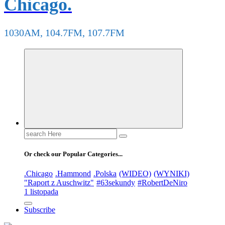
Chicago.
1030AM, 104.7FM, 107.7FM
Search
for:
Or check our Popular Categories...
.Chicago
.Hammond
.Polska
(WIDEO)
(WYNIKI)
"Raport z Auschwitz"
#63sekundy
#RobertDeNiro
1 listopada
Subscribe