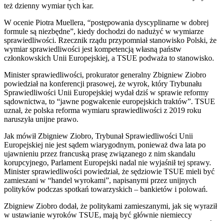
też dzienny wymiar tych kar.
W ocenie Piotra Muellera, “postępowania dyscyplinarne w dobrej
formule są niezbędne”, kiedy dochodzi do nadużyć w wymiarze
sprawiedliwości. Rzecznik rządu przypomniał stanowisko Polski, że
wymiar sprawiedliwości jest kompetencją własną państw
członkowskich Unii Europejskiej, a TSUE podważa to stanowisko.
Minister sprawiedliwości, prokurator generalny Zbigniew Ziobro
powiedział na konferencji prasowej, że wyrok, który Trybunału
Sprawiedliwości Unii Europejskiej wydał dziś w sprawie reformy
sądownictwa, to “jawne pogwałcenie europejskich traktów”. TSUE
uznał, że polska reforma wymiaru sprawiedliwości z 2019 roku
naruszyła unijne prawo.
Jak mówił Zbigniew Ziobro, Trybunał Sprawiedliwości Unii
Europejskiej nie jest sądem wiarygodnym, ponieważ dwa lata po
ujawnieniu przez francuską prasę związanego z nim skandalu
korupcyjnego, Parlament Europejski nadal nie wyjaśnił tej sprawy.
Minister sprawiedliwości powiedział, że sędziowie TSUE mieli być
zamieszani w “handel wyrokami”, napisanymi przez unijnych
polityków podczas spotkań towarzyskich – bankietów i polowań.
Zbigniew Ziobro dodał, że politykami zamieszanymi, jak się wyraził
w ustawianie wyroków TSUE, mają być głównie niemieccy