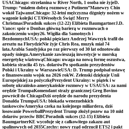
USA
Chicago: strzelanina w River North, 1 osoba nie żyje
D.
Trump: “miałem dobrą rozmowę z Putinem”
Manewry Chin
wokół Tajwanu
Chicago: 32-letni mężczyzna dźgnięty nożem w
wagonie kolejki CTA
Wesołych Świąt! Merry
Christmas!
Poradnik sukces (12-22) Elżbieta Baumgartner
J.D.
Vance: spór o Donbas główną barierą w rozmowach o
zakończeniu wojny
26. Wigilia dla Samotnych i
Bezdomnych
USA: polski pięściarz Andrzej Wawrzyk trafił do
aresztu na Florydzie
Nie żyje Chris Rea, muzyk miał 74
lata.
Arabia Saudyjska po raz pierwszy od 30 lat odnotowała
opady śniegu.
Amerykanie zawieszają inwestycje w morską
energetykę wiatrową
Chicago: uwaga na nową formę oszustwa,
kobieta straciła 45 tys. dolarów
Po spotkaniu prezydentów
Polski i Ukrainy w Warszawie
USA: D. Trump podpisał ustawę
o finansowaniu wojsk na 2026 rok
W. Zełenski dziękuje Unii
Europejskiej za pożyczkę
Prezydent Ukrainy: w piątek i w
sobotę ukraińsko-amerykańskie rozmowy w USA
USA: za nami
orędzie Trumpa
Komendant straży granicznej Greg Bovino
powrócił do Chicago
Dziś orędzie do narodu prezydenta
Donalda Trumpa
USA: blokada wenezuelskich
tankowców
Ameryka czeka na kolejnego miliardera, dziś
losowanie Powerball
Prezydent Trump złożył pozew na 10 mld
dolarów przeciw BBC
Poradnik sukces (12-15) Elżbieta
Baumgartner
KE wycofuje się z całkowitego zakazu aut
spalinowych od 2035
Czechy: nowy rząd odrzucił ETS2 i pakt