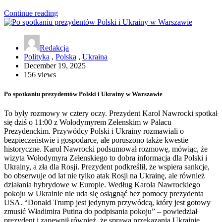
Continue reading
Redakcja
Polityka
,
Polska
,
Ukraina
December 19, 2025
156 views
Po spotkaniu prezydentów Polski i Ukrainy w Warszawie
To były rozmowy w cztery oczy. Prezydent Karol Nawrocki spotkał
się dziś o 11:00 z Wołodymyrem Zełenskim w Pałacu
Prezydenckim. Przywódcy Polski i Ukrainy rozmawiali o
bezpieczeństwie i gospodarce, ale poruszono także kwestie
historyczne. Karol Nawrocki podsumował rozmowę, mówiąc, że
wizyta Wołodymyra Zełenskiego to dobra informacja dla Polski i
Ukrainy, a zła dla Rosji. Prezydent podkreślił, że wspiera sankcje,
bo obserwuje od lat nie tylko atak Rosji na Ukrainę, ale również
działania hybrydowe w Europie. Według Karola Nawrockiego
pokoju w Ukrainie nie uda się osiągnąć bez pomocy prezydenta
USA. “Donald Trump jest jedynym przywódcą, który jest gotowy
zmusić Władimira Putina do podpisania pokoju” – powiedział
prezydent i zapewnił również, że sprawa przekazania Ukrainie