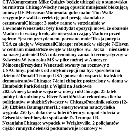
CTA
Kongresmen Mike Quigley będzie ubiegał się o stanowisko
burmistrza Chicago
Włochy mogą opuścić mniejszość blokującą
umowę UE-Mercosur
Minnesota: gubernator Tim Waltz
rezygnuje z walki o reelekcję pod presją skandalu z
oszustwami
Chicago: 3 osoby ranne w strzelaninie w
Lawndale
Wenezuela: były kandydat opozycji mówi, że obalenie
Maduro to ważny krok, ale niewystarczający
Maduro przed
sądem: “jestem prezydentem, porwano mnie”
Rosja potępia
USA za akcję w Wenezueli
Chicago: rabunek w sklepie 7-Eleven
w centrum miasta
Msze święte w Bazylice Św. Jacka – niedzielne
na naszej antenie!
USA: udaremniony zamach terrorystyczny w
Sylwestra
W tym roku MŚ w piłce nożnej w Ameryce
Północnej
Prezydent Wenezueli otwarty na rozmowy z
USA
Chiny: podatek od antykoncepcji ma być sposobem na
dzietność
Donald Trump: USA gotowe do wsparcia irańskich
demonstrantów
Chicago: 7-letni chłopiec postrzelony w domu w
Humboldt Park
Relacja z Wigilii na Jackowie
2025.
Amerykańskie wejście w nowy rok
Chicago: 25-latek
pobity i okradziony w River North
Polska: rekordowa liczba
policjantów w służbie
Sylwester w Chicago
Poradnik sukces (12-
29) Elżbieta Baumgartner
IL: emerytowana nauczycielka
wygrała 250 tys. dolarów w loterii
Niemcy: napad stulecia w
Gelsenkirchen
Floryda: spotkanie D. Trumpa i B.
Netanjahu
Chicago: wypadek w Wrigleyville, 2 policjantów
ciężko rannych
Zełenski podsumowuje rozmowy w