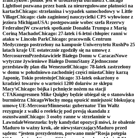
Irańczyków: pomoc jest w drodze
Była burmistrz Chicago
Lightfoot pozwana przez bank za nieuregulowane płatności na
kartach
Chicago: strzelanina i wypadek samochodowy w Little
Village
Chicago: ciało zaginionej nauczycielki CPS wyłowione z
jeziora Michigan
USA: postępowanie wobec szefa Rezerwy
Federalnej
W czwartek spotkanie Donalda Trumpa z Maríą
Coriną Machado
Chicago: 27-latek i 6-letni chłopiec ranni w
ataku w Lincoln Park
Chicago: pracownik Centrum
Medycznego postrzelony na kampusie Uniwersytetu Rush
Po 25
latach kraje UE ostatecznie zgodziły się na umowę z
Mercosurem
Przedstawiciele Białego Domu w Caracas
Nowe
wytyczne żywieniowe Białego Domu
Stany Zjednoczone
przedstawiły plan dla Wenezueli
Chicago: 78-latek zastrzelony
w domu w południowo-zachodniej części miasta
Chiny karzą
Japonię, Tokio protestuje
Chicago: 33-latek oskarżony o
kradzież towarów o wartości 1200 dolarów ze sklepu
Macy’s
Chicago: bójka i pchnięcie nożem na stacji
CTA
Kongresmen Mike Quigley będzie ubiegał się o stanowisko
burmistrza Chicago
Włochy mogą opuścić mniejszość blokującą
umowę UE-Mercosur
Minnesota: gubernator Tim Waltz
rezygnuje z walki o reelekcję pod presją skandalu z
oszustwami
Chicago: 3 osoby ranne w strzelaninie w
Lawndale
Wenezuela: były kandydat opozycji mówi, że obalenie
Maduro to ważny krok, ale niewystarczający
Maduro przed
sądem: “jestem prezydentem, porwano mnie”
Rosja potępia