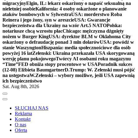
migracyjny
Elgin, IL: lekarz oskarżony o napaść seksualną na
nieletniej osobie
Kalifornia: 4 osoby oskarżone o planowanie
ataków bombowych w Sylwestra
USA: morderstwo Roba
Reinera i jego żony, syn w areszcie
USA: Gwarancje
bezpieczeństwa dla Ukrainy na wzór Art.5 NATO
Polska:
notariusze chcą wzrostu płac
Chicago: mężczyzna dźgnięty
nożem w Burger King
USA: dyrektor BLM w Oklahoma City
oskarżony o defraudację ponad 3 mln dolarów
USA: powódź w
stanie Waszyngton
Hiszpania: media społecznościowe dla osób
powyżej 16 lat
Zełenski: Ukraina przekazała USA skorygowaną
wersję planu pokojowego
Twórcy AI osobami roku magazynu
“Time”
FED obniża stopy procentowe w USA
Poradnik sukces
(12-08) Elżbieta Baumgartner
D.Trump: W. Zełenski musi pójść
na ustępstwa
W.Zełenski – wybory możliwe, jeśli USA zapewnią
ich bezpieczeństwo
Sat. Aug 8th, 2026
SŁUCHAJ NAS
Reklama
Kontakt
O nas
Oferta