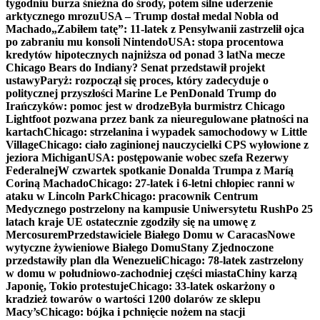
tygodniu burza śnieżna do środy, potem silne uderzenie
arktycznego mrozu
USA – Trump dostał medal Nobla od
Machado
„Zabiłem tatę”: 11-latek z Pensylwanii zastrzelił ojca
po zabraniu mu konsoli Nintendo
USA: stopa procentowa
kredytów hipotecznych najniższa od ponad 3 lat
Na mecze
Chicago Bears do Indiany? Senat przedstawił projekt
ustawy
Paryż: rozpoczął się proces, który zadecyduje o
politycznej przyszłości Marine Le Pen
Donald Trump do
Irańczyków: pomoc jest w drodze
Była burmistrz Chicago
Lightfoot pozwana przez bank za nieuregulowane płatności na
kartach
Chicago: strzelanina i wypadek samochodowy w Little
Village
Chicago: ciało zaginionej nauczycielki CPS wyłowione z
jeziora Michigan
USA: postępowanie wobec szefa Rezerwy
Federalnej
W czwartek spotkanie Donalda Trumpa z Maríą
Coriną Machado
Chicago: 27-latek i 6-letni chłopiec ranni w
ataku w Lincoln Park
Chicago: pracownik Centrum
Medycznego postrzelony na kampusie Uniwersytetu Rush
Po 25
latach kraje UE ostatecznie zgodziły się na umowę z
Mercosurem
Przedstawiciele Białego Domu w Caracas
Nowe
wytyczne żywieniowe Białego Domu
Stany Zjednoczone
przedstawiły plan dla Wenezueli
Chicago: 78-latek zastrzelony
w domu w południowo-zachodniej części miasta
Chiny karzą
Japonię, Tokio protestuje
Chicago: 33-latek oskarżony o
kradzież towarów o wartości 1200 dolarów ze sklepu
Macy’s
Chicago: bójka i pchnięcie nożem na stacji