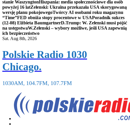
stanie Waszyngton
Hiszpania: media społecznościowe dla osób
powyżej 16 lat
Zełenski: Ukraina przekazała USA skorygowaną
wersję planu pokojowego
Twórcy AI osobami roku magazynu
“Time”
FED obniża stopy procentowe w USA
Poradnik sukces
(12-08) Elżbieta Baumgartner
D.Trump: W. Zełenski musi pójść
na ustępstwa
W.Zełenski – wybory możliwe, jeśli USA zapewnią
ich bezpieczeństwo
Sat. Aug 8th, 2026
Polskie Radio 1030
Chicago.
1030AM, 104.7FM, 107.7FM