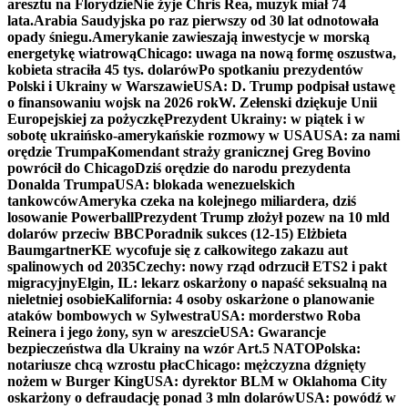
aresztu na Florydzie
Nie żyje Chris Rea, muzyk miał 74
lata.
Arabia Saudyjska po raz pierwszy od 30 lat odnotowała
opady śniegu.
Amerykanie zawieszają inwestycje w morską
energetykę wiatrową
Chicago: uwaga na nową formę oszustwa,
kobieta straciła 45 tys. dolarów
Po spotkaniu prezydentów
Polski i Ukrainy w Warszawie
USA: D. Trump podpisał ustawę
o finansowaniu wojsk na 2026 rok
W. Zełenski dziękuje Unii
Europejskiej za pożyczkę
Prezydent Ukrainy: w piątek i w
sobotę ukraińsko-amerykańskie rozmowy w USA
USA: za nami
orędzie Trumpa
Komendant straży granicznej Greg Bovino
powrócił do Chicago
Dziś orędzie do narodu prezydenta
Donalda Trumpa
USA: blokada wenezuelskich
tankowców
Ameryka czeka na kolejnego miliardera, dziś
losowanie Powerball
Prezydent Trump złożył pozew na 10 mld
dolarów przeciw BBC
Poradnik sukces (12-15) Elżbieta
Baumgartner
KE wycofuje się z całkowitego zakazu aut
spalinowych od 2035
Czechy: nowy rząd odrzucił ETS2 i pakt
migracyjny
Elgin, IL: lekarz oskarżony o napaść seksualną na
nieletniej osobie
Kalifornia: 4 osoby oskarżone o planowanie
ataków bombowych w Sylwestra
USA: morderstwo Roba
Reinera i jego żony, syn w areszcie
USA: Gwarancje
bezpieczeństwa dla Ukrainy na wzór Art.5 NATO
Polska:
notariusze chcą wzrostu płac
Chicago: mężczyzna dźgnięty
nożem w Burger King
USA: dyrektor BLM w Oklahoma City
oskarżony o defraudację ponad 3 mln dolarów
USA: powódź w