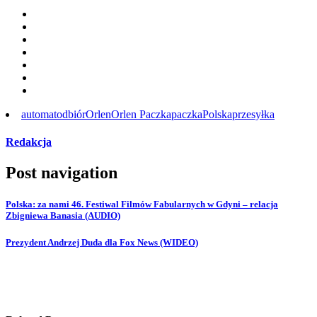
automat
odbiór
Orlen
Orlen Paczka
paczka
Polska
przesyłka
Redakcja
Post navigation
Polska: za nami 46. Festiwal Filmów Fabularnych w Gdyni – relacja
Zbigniewa Banasia (AUDIO)
Prezydent Andrzej Duda dla Fox News (WIDEO)