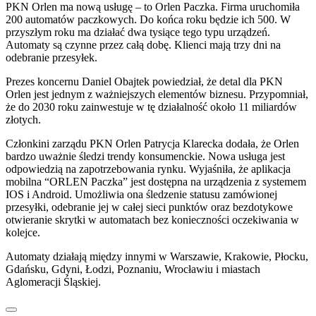
PKN Orlen ma nową usługę – to Orlen Paczka. Firma uruchomiła
200 automatów paczkowych. Do końca roku będzie ich 500. W
przyszłym roku ma działać dwa tysiące tego typu urządzeń.
Automaty są czynne przez całą dobę. Klienci mają trzy dni na
odebranie przesyłek.
Prezes koncernu Daniel Obajtek powiedział, że detal dla PKN
Orlen jest jednym z ważniejszych elementów biznesu. Przypomniał,
że do 2030 roku zainwestuje w tę działalność około 11 miliardów
złotych.
Członkini zarządu PKN Orlen Patrycja Klarecka dodała, że Orlen
bardzo uważnie śledzi trendy konsumenckie. Nowa usługa jest
odpowiedzią na zapotrzebowania rynku. Wyjaśniła, że aplikacja
mobilna “ORLEN Paczka” jest dostępna na urządzenia z systemem
IOS i Android. Umożliwia ona śledzenie statusu zamówionej
przesyłki, odebranie jej w całej sieci punktów oraz bezdotykowe
otwieranie skrytki w automatach bez konieczności oczekiwania w
kolejce.
Automaty działają między innymi w Warszawie, Krakowie, Płocku,
Gdańsku, Gdyni, Łodzi, Poznaniu, Wrocławiu i miastach
Aglomeracji Śląskiej.