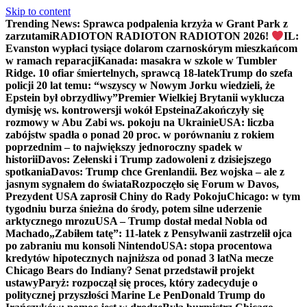
Skip to content
Trending News:
Sprawca podpalenia krzyża w Grant Park z
zarzutami
RADIOTON RADIOTON RADIOTON 2026!
IL:
Evanston wypłaci tysiące dolarom czarnoskórym mieszkańcom
w ramach reparacji
Kanada: masakra w szkole w Tumbler
Ridge. 10 ofiar śmiertelnych, sprawcą 18-latek
Trump do szefa
policji 20 lat temu: “wszyscy w Nowym Jorku wiedzieli, że
Epstein był obrzydliwy”
Premier Wielkiej Brytanii wyklucza
dymisję ws. kontrowersji wokół Epsteina
Zakończyły się
rozmowy w Abu Zabi ws. pokoju na Ukrainie
USA: liczba
zabójstw spadła o ponad 20 proc. w porównaniu z rokiem
poprzednim – to największy jednoroczny spadek w
historii
Davos: Zełenski i Trump zadowoleni z dzisiejszego
spotkania
Davos: Trump chce Grenlandii. Bez wojska – ale z
jasnym sygnałem do świata
Rozpoczęło się Forum w Davos,
Prezydent USA zaprosił Chiny do Rady Pokoju
Chicago: w tym
tygodniu burza śnieżna do środy, potem silne uderzenie
arktycznego mrozu
USA – Trump dostał medal Nobla od
Machado
„Zabiłem tatę”: 11-latek z Pensylwanii zastrzelił ojca
po zabraniu mu konsoli Nintendo
USA: stopa procentowa
kredytów hipotecznych najniższa od ponad 3 lat
Na mecze
Chicago Bears do Indiany? Senat przedstawił projekt
ustawy
Paryż: rozpoczął się proces, który zadecyduje o
politycznej przyszłości Marine Le Pen
Donald Trump do