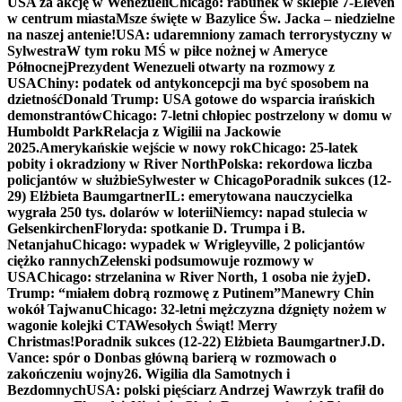
USA za akcję w Wenezueli
Chicago: rabunek w sklepie 7-Eleven
w centrum miasta
Msze święte w Bazylice Św. Jacka – niedzielne
na naszej antenie!
USA: udaremniony zamach terrorystyczny w
Sylwestra
W tym roku MŚ w piłce nożnej w Ameryce
Północnej
Prezydent Wenezueli otwarty na rozmowy z
USA
Chiny: podatek od antykoncepcji ma być sposobem na
dzietność
Donald Trump: USA gotowe do wsparcia irańskich
demonstrantów
Chicago: 7-letni chłopiec postrzelony w domu w
Humboldt Park
Relacja z Wigilii na Jackowie
2025.
Amerykańskie wejście w nowy rok
Chicago: 25-latek
pobity i okradziony w River North
Polska: rekordowa liczba
policjantów w służbie
Sylwester w Chicago
Poradnik sukces (12-
29) Elżbieta Baumgartner
IL: emerytowana nauczycielka
wygrała 250 tys. dolarów w loterii
Niemcy: napad stulecia w
Gelsenkirchen
Floryda: spotkanie D. Trumpa i B.
Netanjahu
Chicago: wypadek w Wrigleyville, 2 policjantów
ciężko rannych
Zełenski podsumowuje rozmowy w
USA
Chicago: strzelanina w River North, 1 osoba nie żyje
D.
Trump: “miałem dobrą rozmowę z Putinem”
Manewry Chin
wokół Tajwanu
Chicago: 32-letni mężczyzna dźgnięty nożem w
wagonie kolejki CTA
Wesołych Świąt! Merry
Christmas!
Poradnik sukces (12-22) Elżbieta Baumgartner
J.D.
Vance: spór o Donbas główną barierą w rozmowach o
zakończeniu wojny
26. Wigilia dla Samotnych i
Bezdomnych
USA: polski pięściarz Andrzej Wawrzyk trafił do