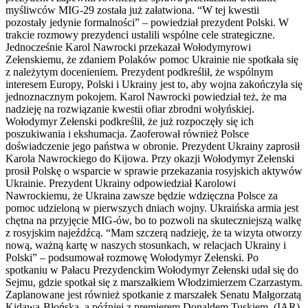
myśliwców MIG-29 została już załatwiona. “W tej kwestii
pozostały jedynie formalności” – powiedział prezydent Polski. W
trakcie rozmowy prezydenci ustalili wspólne cele strategiczne.
Jednocześnie Karol Nawrocki przekazał Wołodymyrowi
Zełenskiemu, że zdaniem Polaków pomoc Ukrainie nie spotkała się
z należytym docenieniem. Prezydent podkreślił, że wspólnym
interesem Europy, Polski i Ukrainy jest to, aby wojna zakończyła się
jednoznacznym pokojem. Karol Nawrocki powiedział też, że ma
nadzieję na rozwiązanie kwestii ofiar zbrodni wołyńskiej.
Wołodymyr Zełenski podkreślił, że już rozpoczęły się ich
poszukiwania i ekshumacja. Zaoferował również Polsce
doświadczenie jego państwa w obronie. Prezydent Ukrainy zaprosił
Karola Nawrockiego do Kijowa. Przy okazji Wołodymyr Zełenski
prosił Polskę o wsparcie w sprawie przekazania rosyjskich aktywów
Ukrainie. Prezydent Ukrainy odpowiedział Karolowi
Nawrockiemu, że Ukraina zawsze będzie wdzięczna Polsce za
pomoc udzieloną w pierwszych dniach wojny. Ukraińska armia jest
chętna na przyjęcie MIG-ów, bo to pozwoli na skuteczniejszą walkę
z rosyjskim najeźdźcą. “Mam szczerą nadzieję, że ta wizyta otworzy
nową, ważną kartę w naszych stosunkach, w relacjach Ukrainy i
Polski” – podsumował rozmowę Wołodymyr Zełenski. Po
spotkaniu w Pałacu Prezydenckim Wołodymyr Zełenski udał się do
Sejmu, gdzie spotkał się z marszałkiem Włodzimierzem Czarzastym.
Zaplanowane jest również spotkanie z marszałek Senatu Małgorzatą
Kidawą-Błońską, a później z premierem Donaldem Tuskiem. (IAR)