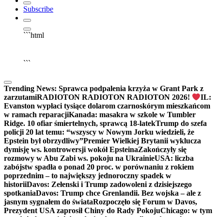
Subscribe
```html
▶
Kliknij PLAY, aby słuchać
```
Trending News:
Sprawca podpalenia krzyża w Grant Park z
zarzutami
RADIOTON RADIOTON RADIOTON 2026!
IL:
Evanston wypłaci tysiące dolarom czarnoskórym mieszkańcom
w ramach reparacji
Kanada: masakra w szkole w Tumbler
Ridge. 10 ofiar śmiertelnych, sprawcą 18-latek
Trump do szefa
policji 20 lat temu: “wszyscy w Nowym Jorku wiedzieli, że
Epstein był obrzydliwy”
Premier Wielkiej Brytanii wyklucza
dymisję ws. kontrowersji wokół Epsteina
Zakończyły się
rozmowy w Abu Zabi ws. pokoju na Ukrainie
USA: liczba
zabójstw spadła o ponad 20 proc. w porównaniu z rokiem
poprzednim – to największy jednoroczny spadek w
historii
Davos: Zełenski i Trump zadowoleni z dzisiejszego
spotkania
Davos: Trump chce Grenlandii. Bez wojska – ale z
jasnym sygnałem do świata
Rozpoczęło się Forum w Davos,
Prezydent USA zaprosił Chiny do Rady Pokoju
Chicago: w tym