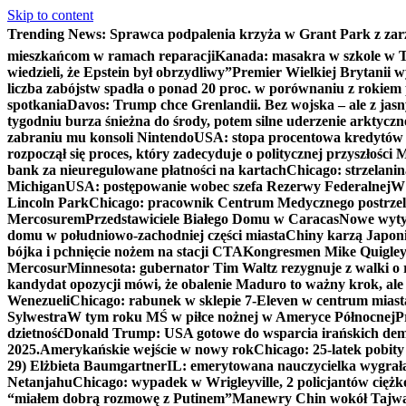
Skip to content
Trending News:
Sprawca podpalenia krzyża w Grant Park z zar
mieszkańcom w ramach reparacji
Kanada: masakra w szkole w Tu
wiedzieli, że Epstein był obrzydliwy”
Premier Wielkiej Brytanii w
liczba zabójstw spadła o ponad 20 proc. w porównaniu z rokiem 
spotkania
Davos: Trump chce Grenlandii. Bez wojska – ale z jas
tygodniu burza śnieżna do środy, potem silne uderzenie arktycz
zabraniu mu konsoli Nintendo
USA: stopa procentowa kredytów h
rozpoczął się proces, który zadecyduje o politycznej przyszłości
bank za nieuregulowane płatności na kartach
Chicago: strzelani
Michigan
USA: postępowanie wobec szefa Rezerwy Federalnej
W 
Lincoln Park
Chicago: pracownik Centrum Medycznego postrzel
Mercosurem
Przedstawiciele Białego Domu w Caracas
Nowe wyty
domu w południowo-zachodniej części miasta
Chiny karzą Japoni
bójka i pchnięcie nożem na stacji CTA
Kongresmen Mike Quigley b
Mercosur
Minnesota: gubernator Tim Waltz rezygnuje z walki o 
kandydat opozycji mówi, że obalenie Maduro to ważny krok, ale
Wenezueli
Chicago: rabunek w sklepie 7-Eleven w centrum miast
Sylwestra
W tym roku MŚ w piłce nożnej w Ameryce Północnej
P
dzietność
Donald Trump: USA gotowe do wsparcia irańskich de
2025.
Amerykańskie wejście w nowy rok
Chicago: 25-latek pobit
29) Elżbieta Baumgartner
IL: emerytowana nauczycielka wygrała 
Netanjahu
Chicago: wypadek w Wrigleyville, 2 policjantów cięż
“miałem dobrą rozmowę z Putinem”
Manewry Chin wokół Tajw