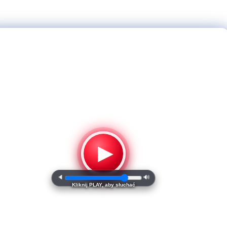
▶
🔈
🔊
Kliknij PLAY, aby słuchać