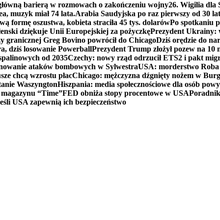
 główną barierą w rozmowach o zakończeniu wojny
26. Wigilia dl
ea, muzyk miał 74 lata.
Arabia Saudyjska po raz pierwszy od 30 la
ą formę oszustwa, kobieta straciła 45 tys. dolarów
Po spotkaniu 
enski dziękuje Unii Europejskiej za pożyczkę
Prezydent Ukrainy: 
y granicznej Greg Bovino powrócił do Chicago
Dziś orędzie do n
a, dziś losowanie Powerball
Prezydent Trump złożył pozew na 10
 spalinowych od 2035
Czechy: nowy rząd odrzucił ETS2 i pakt mig
planowanie ataków bombowych w Sylwestra
USA: morderstwo Roba Re
usze chcą wzrostu płac
Chicago: mężczyzna dźgnięty nożem w Burg
tanie Waszyngton
Hiszpania: media społecznościowe dla osób powyż
u magazynu “Time”
FED obniża stopy procentowe w USA
Poradnik
eśli USA zapewnią ich bezpieczeństwo