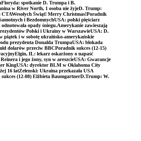
n
Floryda: spotkanie D. Trumpa i B.
anina w River North, 1 osoba nie żyje
D. Trump:
ki CTA
Wesołych Świąt! Merry Christmas!
Poradnik
a Samotnych i Bezdomnych
USA: polski pięściarz
t odnotowała opady śniegu.
Amerykanie zawieszają
prezydentów Polski i Ukrainy w Warszawie
USA: D.
w piątek i w sobotę ukraińsko-amerykańskie
arodu prezydenta Donalda Trumpa
USA: blokada
 mld dolarów przeciw BBC
Poradnik sukces (12-15)
racyjny
Elgin, IL: lekarz oskarżony o napaść
inera i jego żony, syn w areszcie
USA: Gwarancje
er King
USA: dyrektor BLM w Oklahoma City
ej 16 lat
Zełenski: Ukraina przekazała USA
 sukces (12-08) Elżbieta Baumgartner
D.Trump: W.