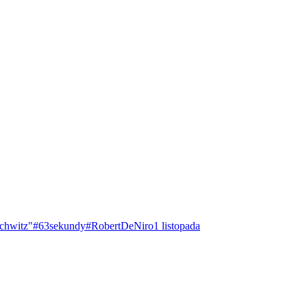
chwitz"
#63sekundy
#RobertDeNiro
1 listopada