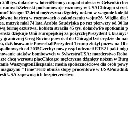
250 tys. dolarów w loterii
Niemcy: napad stulecia w Gelsenkirche
ko rannych
Zełenski podsumowuje rozmowy w USA
Chicago: strzel
anu
Chicago: 32-letni mężczyzna dźgnięty nożem w wagonie kolej
 główną barierą w rozmowach o zakończeniu wojny
26. Wigilia dl
ea, muzyk miał 74 lata.
Arabia Saudyjska po raz pierwszy od 30 la
ą formę oszustwa, kobieta straciła 45 tys. dolarów
Po spotkaniu 
enski dziękuje Unii Europejskiej za pożyczkę
Prezydent Ukrainy: 
y granicznej Greg Bovino powrócił do Chicago
Dziś orędzie do n
a, dziś losowanie Powerball
Prezydent Trump złożył pozew na 10
 spalinowych od 2035
Czechy: nowy rząd odrzucił ETS2 i pakt mig
planowanie ataków bombowych w Sylwestra
USA: morderstwo Roba Re
usze chcą wzrostu płac
Chicago: mężczyzna dźgnięty nożem w Burg
tanie Waszyngton
Hiszpania: media społecznościowe dla osób powyż
u magazynu “Time”
FED obniża stopy procentowe w USA
Poradnik
eśli USA zapewnią ich bezpieczeństwo