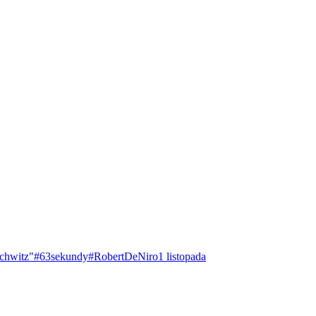
chwitz"
#63sekundy
#RobertDeNiro
1 listopada