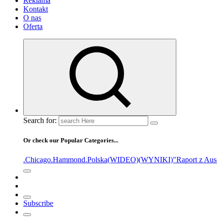
Reklama
Kontakt
O nas
Oferta
Search for:
Or check our Popular Categories...
.Chicago
.Hammond
.Polska
(WIDEO)
(WYNIKI)
"Raport z Aus
Subscribe