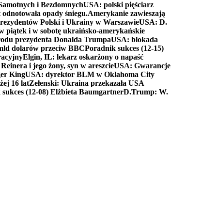
a Samotnych i Bezdomnych
USA: polski pięściarz
t odnotowała opady śniegu.
Amerykanie zawieszają
prezydentów Polski i Ukrainy w Warszawie
USA: D.
w piątek i w sobotę ukraińsko-amerykańskie
arodu prezydenta Donalda Trumpa
USA: blokada
 mld dolarów przeciw BBC
Poradnik sukces (12-15)
racyjny
Elgin, IL: lekarz oskarżony o napaść
inera i jego żony, syn w areszcie
USA: Gwarancje
er King
USA: dyrektor BLM w Oklahoma City
ej 16 lat
Zełenski: Ukraina przekazała USA
 sukces (12-08) Elżbieta Baumgartner
D.Trump: W.