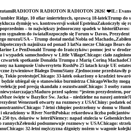
zutami
RADIOTON RADIOTON RADIOTON 2026! ❤️
IL: Evans
mbler Ridge. 10 ofiar śmiertelnych, sprawcą 18-latek
Trump do sz
yklucza dymisję ws. kontrowersji wokół Epsteina
Zakończyły się 
poprzednim – to największy jednoroczny spadek w historii
Davos: 
nym sygnałem do świata
Rozpoczęło się Forum w Davos, Prezydent
nego mrozu
USA – Trump dostał medal Nobla od Machado
„Zabiłem 
ipotecznych najniższa od ponad 3 lat
Na mecze Chicago Bears do 
 Marine Le Pen
Donald Trump do Irańczyków: pomoc jest w drodze
na i wypadek samochodowy w Little Village
Chicago: ciało zaginion
czwartek spotkanie Donalda Trumpa z Maríą Coriną Machado
Ch
ony na kampusie Uniwersytetu Rush
Po 25 latach kraje UE ostate
czne żywieniowe Białego Domu
Stany Zjednoczone przedstawiły p
ę, Tokio protestuje
Chicago: 33-latek oskarżony o kradzież towaró
ędzie ubiegał się o stanowisko burmistrza Chicago
Włochy mogą 
reelekcję pod presją skandalu z oszustwami
Chicago: 3 osoby rann
 niewystarczający
Maduro przed sądem: “jestem prezydentem, po
a
Msze święte w Bazylice Św. Jacka – niedzielne na naszej antenie!
rezydent Wenezueli otwarty na rozmowy z USA
Chiny: podatek o
monstrantów
Chicago: 7-letni chłopiec postrzelony w domu w Hum
y i okradziony w River North
Polska: rekordowa liczba policjantów
250 tys. dolarów w loterii
Niemcy: napad stulecia w Gelsenkirche
ko rannych
Zełenski podsumowuje rozmowy w USA
Chicago: strzel
anu
Chicago: 32-letni mężczyzna dźgnięty nożem w wagonie kolej