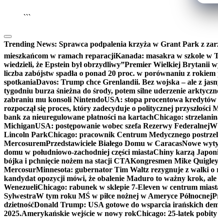
```
Trending News:
Sprawca podpalenia krzyża w Grant Park z zar
mieszkańcom w ramach reparacji
Kanada: masakra w szkole w Tu
wiedzieli, że Epstein był obrzydliwy”
Premier Wielkiej Brytanii w
liczba zabójstw spadła o ponad 20 proc. w porównaniu z rokiem 
spotkania
Davos: Trump chce Grenlandii. Bez wojska – ale z jas
tygodniu burza śnieżna do środy, potem silne uderzenie arktycz
zabraniu mu konsoli Nintendo
USA: stopa procentowa kredytów h
rozpoczął się proces, który zadecyduje o politycznej przyszłości
bank za nieuregulowane płatności na kartach
Chicago: strzelani
Michigan
USA: postępowanie wobec szefa Rezerwy Federalnej
W 
Lincoln Park
Chicago: pracownik Centrum Medycznego postrzel
Mercosurem
Przedstawiciele Białego Domu w Caracas
Nowe wyty
domu w południowo-zachodniej części miasta
Chiny karzą Japoni
bójka i pchnięcie nożem na stacji CTA
Kongresmen Mike Quigley b
Mercosur
Minnesota: gubernator Tim Waltz rezygnuje z walki o 
kandydat opozycji mówi, że obalenie Maduro to ważny krok, ale
Wenezueli
Chicago: rabunek w sklepie 7-Eleven w centrum miast
Sylwestra
W tym roku MŚ w piłce nożnej w Ameryce Północnej
P
dzietność
Donald Trump: USA gotowe do wsparcia irańskich de
2025.
Amerykańskie wejście w nowy rok
Chicago: 25-latek pobit