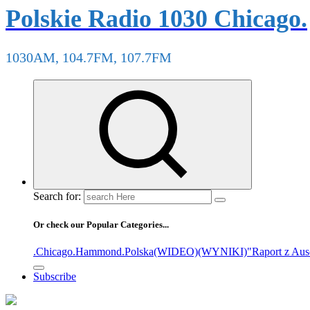
Polskie Radio 1030 Chicago.
1030AM, 104.7FM, 107.7FM
Search for:
Or check our Popular Categories...
.Chicago
.Hammond
.Polska
(WIDEO)
(WYNIKI)
"Raport z Aus
Subscribe