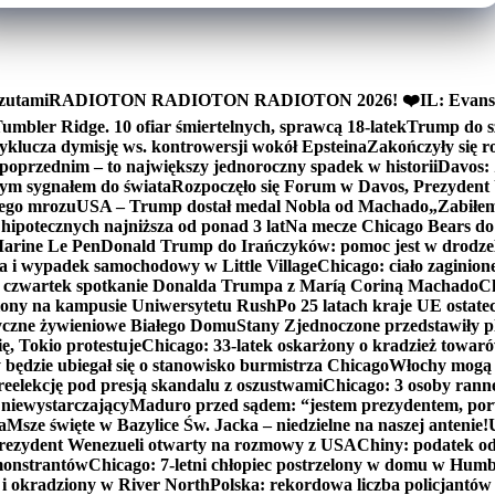
zutami
RADIOTON RADIOTON RADIOTON 2026! ❤️
IL: Evans
mbler Ridge. 10 ofiar śmiertelnych, sprawcą 18-latek
Trump do sz
yklucza dymisję ws. kontrowersji wokół Epsteina
Zakończyły się 
poprzednim – to największy jednoroczny spadek w historii
Davos: 
nym sygnałem do świata
Rozpoczęło się Forum w Davos, Prezydent
nego mrozu
USA – Trump dostał medal Nobla od Machado
„Zabiłem 
ipotecznych najniższa od ponad 3 lat
Na mecze Chicago Bears do 
 Marine Le Pen
Donald Trump do Irańczyków: pomoc jest w drodze
na i wypadek samochodowy w Little Village
Chicago: ciało zaginion
czwartek spotkanie Donalda Trumpa z Maríą Coriną Machado
Ch
ony na kampusie Uniwersytetu Rush
Po 25 latach kraje UE ostate
czne żywieniowe Białego Domu
Stany Zjednoczone przedstawiły p
ę, Tokio protestuje
Chicago: 33-latek oskarżony o kradzież towaró
ędzie ubiegał się o stanowisko burmistrza Chicago
Włochy mogą 
reelekcję pod presją skandalu z oszustwami
Chicago: 3 osoby rann
 niewystarczający
Maduro przed sądem: “jestem prezydentem, po
a
Msze święte w Bazylice Św. Jacka – niedzielne na naszej antenie!
rezydent Wenezueli otwarty na rozmowy z USA
Chiny: podatek o
monstrantów
Chicago: 7-letni chłopiec postrzelony w domu w Hum
y i okradziony w River North
Polska: rekordowa liczba policjantów