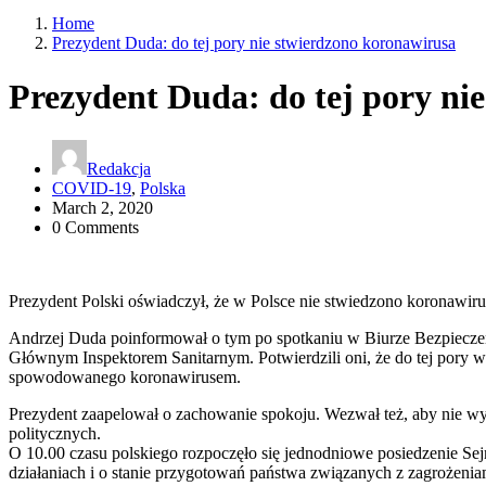
Home
Prezydent Duda: do tej pory nie stwierdzono koronawirusa
Prezydent Duda: do tej pory ni
Redakcja
COVID-19
,
Polska
March 2, 2020
0 Comments
Prezydent Polski oświadczył, że w Polsce nie stwiedzono koronawiru
Andrzej Duda poinformował o tym po spotkaniu w Biurze Bezpiecze
Głównym Inspektorem Sanitarnym. Potwierdzili oni, że do tej pory 
spowodowanego koronawirusem.
Prezydent zaapelował o zachowanie spokoju. Wezwał też, aby nie w
politycznych.
O 10.00 czasu polskiego rozpoczęło się jednodniowe posiedzenie Se
działaniach i o stanie przygotowań państwa związanych z zagrożenia