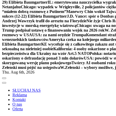
29) Elżbieta Baumgartner
IL: emerytowana nauczycielka wygrała 
Netanjahu
Chicago: wypadek w Wrigleyville, 2 policjantów cięż
“miałem dobrą rozmowę z Putinem”
Manewry Chin wokół Tajw
sukces (12-22) Elżbieta Baumgartner
J.D. Vance: spór o Donbas
Andrzej Wawrzyk trafił do aresztu na Florydzie
Nie żyje Chris R
inwestycje w morską energetykę wiatrową
Chicago: uwaga na now
Trump podpisał ustawę o finansowaniu wojsk na 2026 rok
W. Zeł
rozmowy w USA
USA: za nami orędzie Trumpa
Komendant straż
wenezuelskich tankowców
Ameryka czeka na kolejnego miliarder
Elżbieta Baumgartner
KE wycofuje się z całkowitego zakazu aut
seksualną na nieletniej osobie
Kalifornia: 4 osoby oskarżone o 
bezpieczeństwa dla Ukrainy na wzór Art.5 NATO
Polska: notari
oskarżony o defraudację ponad 3 mln dolarów
USA: powódź w s
skorygowaną wersję planu pokojowego
Twórcy AI osobami rok
Zełenski musi pójść na ustępstwa
W.Zełenski – wybory możliwe, j
Thu. Aug 6th, 2026
SŁUCHAJ NAS
Reklama
Kontakt
O nas
Oferta