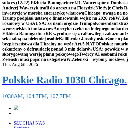
sukces (12-22) Elżbieta Baumgartner
J.D. Vance: spór o Donbas
Andrzej Wawrzyk trafił do aresztu na Florydzie
Nie żyje Chris R
inwestycje w morską energetykę wiatrową
Chicago: uwaga na now
Trump podpisał ustawę o finansowaniu wojsk na 2026 rok
W. Zeł
rozmowy w USA
USA: za nami orędzie Trumpa
Komendant straż
wenezuelskich tankowców
Ameryka czeka na kolejnego miliarder
Elżbieta Baumgartner
KE wycofuje się z całkowitego zakazu aut
seksualną na nieletniej osobie
Kalifornia: 4 osoby oskarżone o 
bezpieczeństwa dla Ukrainy na wzór Art.5 NATO
Polska: notari
oskarżony o defraudację ponad 3 mln dolarów
USA: powódź w s
skorygowaną wersję planu pokojowego
Twórcy AI osobami rok
Zełenski musi pójść na ustępstwa
W.Zełenski – wybory możliwe, j
Thu. Aug 6th, 2026
Polskie Radio 1030 Chicago.
1030AM, 104.7FM, 107.7FM
SŁUCHAJ NAS