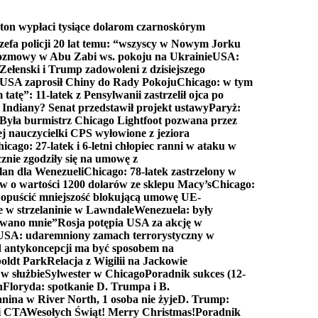
ton wypłaci tysiące dolarom czarnoskórym
efa policji 20 lat temu: “wszyscy w Nowym Jorku
rozmowy w Abu Zabi ws. pokoju na Ukrainie
USA:
Zełenski i Trump zadowoleni z dzisiejszego
 USA zaprosił Chiny do Rady Pokoju
Chicago: w tym
tatę”: 11-latek z Pensylwanii zastrzelił ojca po
Indiany? Senat przedstawił projekt ustawy
Paryż:
Była burmistrz Chicago Lightfoot pozwana przez
ej nauczycielki CPS wyłowione z jeziora
icago: 27-latek i 6-letni chłopiec ranni w ataku w
cznie zgodziły się na umowę z
lan dla Wenezueli
Chicago: 78-latek zastrzelony w
w o wartości 1200 dolarów ze sklepu Macy’s
Chicago:
opuścić mniejszość blokującą umowę UE-
e w strzelaninie w Lawndale
Wenezuela: były
rwano mnie”
Rosja potępia USA za akcję w
USA: udaremniony zamach terrorystyczny w
d antykoncepcji ma być sposobem na
boldt Park
Relacja z Wigilii na Jackowie
 w służbie
Sylwester w Chicago
Poradnik sukces (12-
n
Floryda: spotkanie D. Trumpa i B.
anina w River North, 1 osoba nie żyje
D. Trump:
ki CTA
Wesołych Świąt! Merry Christmas!
Poradnik