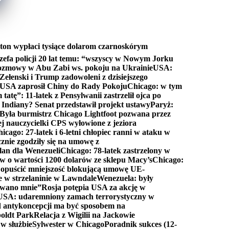
ton wypłaci tysiące dolarom czarnoskórym
efa policji 20 lat temu: “wszyscy w Nowym Jorku
rozmowy w Abu Zabi ws. pokoju na Ukrainie
USA:
Zełenski i Trump zadowoleni z dzisiejszego
 USA zaprosił Chiny do Rady Pokoju
Chicago: w tym
tatę”: 11-latek z Pensylwanii zastrzelił ojca po
Indiany? Senat przedstawił projekt ustawy
Paryż:
Była burmistrz Chicago Lightfoot pozwana przez
ej nauczycielki CPS wyłowione z jeziora
icago: 27-latek i 6-letni chłopiec ranni w ataku w
cznie zgodziły się na umowę z
lan dla Wenezueli
Chicago: 78-latek zastrzelony w
w o wartości 1200 dolarów ze sklepu Macy’s
Chicago:
opuścić mniejszość blokującą umowę UE-
e w strzelaninie w Lawndale
Wenezuela: były
rwano mnie”
Rosja potępia USA za akcję w
USA: udaremniony zamach terrorystyczny w
d antykoncepcji ma być sposobem na
boldt Park
Relacja z Wigilii na Jackowie
 w służbie
Sylwester w Chicago
Poradnik sukces (12-