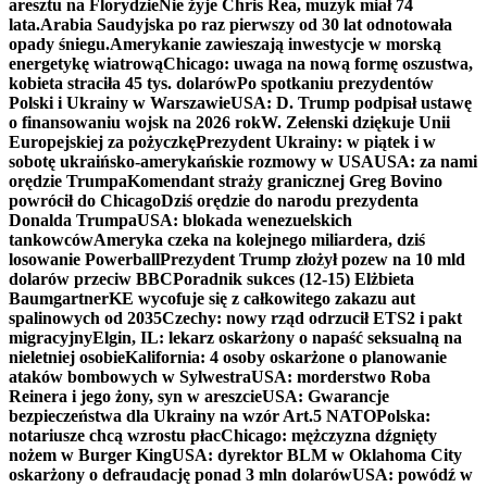
aresztu na Florydzie
Nie żyje Chris Rea, muzyk miał 74
lata.
Arabia Saudyjska po raz pierwszy od 30 lat odnotowała
opady śniegu.
Amerykanie zawieszają inwestycje w morską
energetykę wiatrową
Chicago: uwaga na nową formę oszustwa,
kobieta straciła 45 tys. dolarów
Po spotkaniu prezydentów
Polski i Ukrainy w Warszawie
USA: D. Trump podpisał ustawę
o finansowaniu wojsk na 2026 rok
W. Zełenski dziękuje Unii
Europejskiej za pożyczkę
Prezydent Ukrainy: w piątek i w
sobotę ukraińsko-amerykańskie rozmowy w USA
USA: za nami
orędzie Trumpa
Komendant straży granicznej Greg Bovino
powrócił do Chicago
Dziś orędzie do narodu prezydenta
Donalda Trumpa
USA: blokada wenezuelskich
tankowców
Ameryka czeka na kolejnego miliardera, dziś
losowanie Powerball
Prezydent Trump złożył pozew na 10 mld
dolarów przeciw BBC
Poradnik sukces (12-15) Elżbieta
Baumgartner
KE wycofuje się z całkowitego zakazu aut
spalinowych od 2035
Czechy: nowy rząd odrzucił ETS2 i pakt
migracyjny
Elgin, IL: lekarz oskarżony o napaść seksualną na
nieletniej osobie
Kalifornia: 4 osoby oskarżone o planowanie
ataków bombowych w Sylwestra
USA: morderstwo Roba
Reinera i jego żony, syn w areszcie
USA: Gwarancje
bezpieczeństwa dla Ukrainy na wzór Art.5 NATO
Polska:
notariusze chcą wzrostu płac
Chicago: mężczyzna dźgnięty
nożem w Burger King
USA: dyrektor BLM w Oklahoma City
oskarżony o defraudację ponad 3 mln dolarów
USA: powódź w