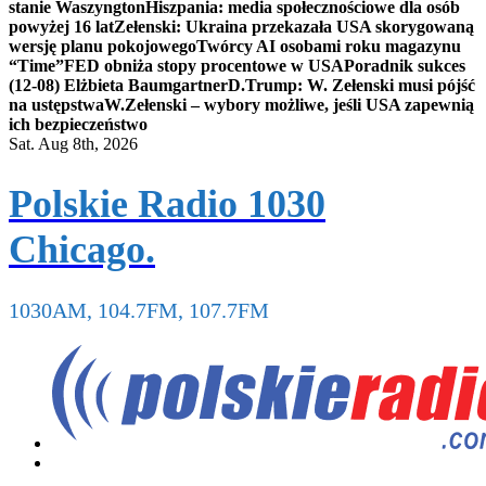
stanie Waszyngton
Hiszpania: media społecznościowe dla osób
powyżej 16 lat
Zełenski: Ukraina przekazała USA skorygowaną
wersję planu pokojowego
Twórcy AI osobami roku magazynu
“Time”
FED obniża stopy procentowe w USA
Poradnik sukces
(12-08) Elżbieta Baumgartner
D.Trump: W. Zełenski musi pójść
na ustępstwa
W.Zełenski – wybory możliwe, jeśli USA zapewnią
ich bezpieczeństwo
Sat. Aug 8th, 2026
Polskie Radio 1030
Chicago.
1030AM, 104.7FM, 107.7FM