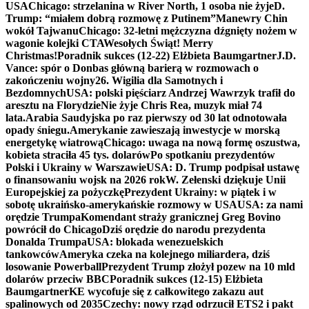
USA
Chicago: strzelanina w River North, 1 osoba nie żyje
D.
Trump: “miałem dobrą rozmowę z Putinem”
Manewry Chin
wokół Tajwanu
Chicago: 32-letni mężczyzna dźgnięty nożem w
wagonie kolejki CTA
Wesołych Świąt! Merry
Christmas!
Poradnik sukces (12-22) Elżbieta Baumgartner
J.D.
Vance: spór o Donbas główną barierą w rozmowach o
zakończeniu wojny
26. Wigilia dla Samotnych i
Bezdomnych
USA: polski pięściarz Andrzej Wawrzyk trafił do
aresztu na Florydzie
Nie żyje Chris Rea, muzyk miał 74
lata.
Arabia Saudyjska po raz pierwszy od 30 lat odnotowała
opady śniegu.
Amerykanie zawieszają inwestycje w morską
energetykę wiatrową
Chicago: uwaga na nową formę oszustwa,
kobieta straciła 45 tys. dolarów
Po spotkaniu prezydentów
Polski i Ukrainy w Warszawie
USA: D. Trump podpisał ustawę
o finansowaniu wojsk na 2026 rok
W. Zełenski dziękuje Unii
Europejskiej za pożyczkę
Prezydent Ukrainy: w piątek i w
sobotę ukraińsko-amerykańskie rozmowy w USA
USA: za nami
orędzie Trumpa
Komendant straży granicznej Greg Bovino
powrócił do Chicago
Dziś orędzie do narodu prezydenta
Donalda Trumpa
USA: blokada wenezuelskich
tankowców
Ameryka czeka na kolejnego miliardera, dziś
losowanie Powerball
Prezydent Trump złożył pozew na 10 mld
dolarów przeciw BBC
Poradnik sukces (12-15) Elżbieta
Baumgartner
KE wycofuje się z całkowitego zakazu aut
spalinowych od 2035
Czechy: nowy rząd odrzucił ETS2 i pakt