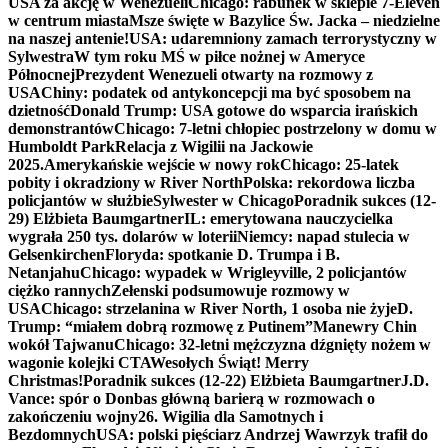
USA za akcję w Wenezueli
Chicago: rabunek w sklepie 7-Eleven
w centrum miasta
Msze święte w Bazylice Św. Jacka – niedzielne
na naszej antenie!
USA: udaremniony zamach terrorystyczny w
Sylwestra
W tym roku MŚ w piłce nożnej w Ameryce
Północnej
Prezydent Wenezueli otwarty na rozmowy z
USA
Chiny: podatek od antykoncepcji ma być sposobem na
dzietność
Donald Trump: USA gotowe do wsparcia irańskich
demonstrantów
Chicago: 7-letni chłopiec postrzelony w domu w
Humboldt Park
Relacja z Wigilii na Jackowie
2025.
Amerykańskie wejście w nowy rok
Chicago: 25-latek
pobity i okradziony w River North
Polska: rekordowa liczba
policjantów w służbie
Sylwester w Chicago
Poradnik sukces (12-
29) Elżbieta Baumgartner
IL: emerytowana nauczycielka
wygrała 250 tys. dolarów w loterii
Niemcy: napad stulecia w
Gelsenkirchen
Floryda: spotkanie D. Trumpa i B.
Netanjahu
Chicago: wypadek w Wrigleyville, 2 policjantów
ciężko rannych
Zełenski podsumowuje rozmowy w
USA
Chicago: strzelanina w River North, 1 osoba nie żyje
D.
Trump: “miałem dobrą rozmowę z Putinem”
Manewry Chin
wokół Tajwanu
Chicago: 32-letni mężczyzna dźgnięty nożem w
wagonie kolejki CTA
Wesołych Świąt! Merry
Christmas!
Poradnik sukces (12-22) Elżbieta Baumgartner
J.D.
Vance: spór o Donbas główną barierą w rozmowach o
zakończeniu wojny
26. Wigilia dla Samotnych i
Bezdomnych
USA: polski pięściarz Andrzej Wawrzyk trafił do