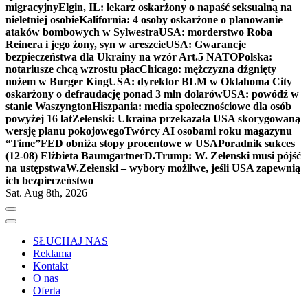
migracyjny
Elgin, IL: lekarz oskarżony o napaść seksualną na
nieletniej osobie
Kalifornia: 4 osoby oskarżone o planowanie
ataków bombowych w Sylwestra
USA: morderstwo Roba
Reinera i jego żony, syn w areszcie
USA: Gwarancje
bezpieczeństwa dla Ukrainy na wzór Art.5 NATO
Polska:
notariusze chcą wzrostu płac
Chicago: mężczyzna dźgnięty
nożem w Burger King
USA: dyrektor BLM w Oklahoma City
oskarżony o defraudację ponad 3 mln dolarów
USA: powódź w
stanie Waszyngton
Hiszpania: media społecznościowe dla osób
powyżej 16 lat
Zełenski: Ukraina przekazała USA skorygowaną
wersję planu pokojowego
Twórcy AI osobami roku magazynu
“Time”
FED obniża stopy procentowe w USA
Poradnik sukces
(12-08) Elżbieta Baumgartner
D.Trump: W. Zełenski musi pójść
na ustępstwa
W.Zełenski – wybory możliwe, jeśli USA zapewnią
ich bezpieczeństwo
Sat. Aug 8th, 2026
SŁUCHAJ NAS
Reklama
Kontakt
O nas
Oferta