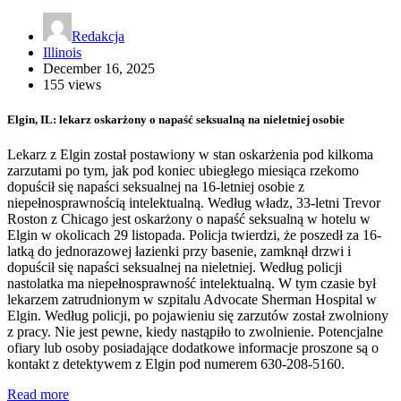
Redakcja
Illinois
December 16, 2025
155 views
Elgin, IL: lekarz oskarżony o napaść seksualną na nieletniej osobie
Lekarz z Elgin został postawiony w stan oskarżenia pod kilkoma
zarzutami po tym, jak pod koniec ubiegłego miesiąca rzekomo
dopuścił się napaści seksualnej na 16-letniej osobie z
niepełnosprawnością intelektualną. Według władz, 33-letni Trevor
Roston z Chicago jest oskarżony o napaść seksualną w hotelu w
Elgin w okolicach 29 listopada. Policja twierdzi, że poszedł za 16-
latką do jednorazowej łazienki przy basenie, zamknął drzwi i
dopuścił się napaści seksualnej na nieletniej. Według policji
nastolatka ma niepełnosprawność intelektualną. W tym czasie był
lekarzem zatrudnionym w szpitalu Advocate Sherman Hospital w
Elgin. Według policji, po pojawieniu się zarzutów został zwolniony
z pracy. Nie jest pewne, kiedy nastąpiło to zwolnienie. Potencjalne
ofiary lub osoby posiadające dodatkowe informacje proszone są o
kontakt z detektywem z Elgin pod numerem 630-208-5160.
Read more