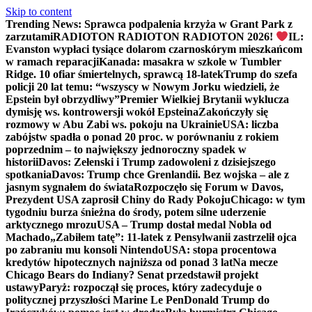
Skip to content
Trending News:
Sprawca podpalenia krzyża w Grant Park z
zarzutami
RADIOTON RADIOTON RADIOTON 2026!
IL:
Evanston wypłaci tysiące dolarom czarnoskórym mieszkańcom
w ramach reparacji
Kanada: masakra w szkole w Tumbler
Ridge. 10 ofiar śmiertelnych, sprawcą 18-latek
Trump do szefa
policji 20 lat temu: “wszyscy w Nowym Jorku wiedzieli, że
Epstein był obrzydliwy”
Premier Wielkiej Brytanii wyklucza
dymisję ws. kontrowersji wokół Epsteina
Zakończyły się
rozmowy w Abu Zabi ws. pokoju na Ukrainie
USA: liczba
zabójstw spadła o ponad 20 proc. w porównaniu z rokiem
poprzednim – to największy jednoroczny spadek w
historii
Davos: Zełenski i Trump zadowoleni z dzisiejszego
spotkania
Davos: Trump chce Grenlandii. Bez wojska – ale z
jasnym sygnałem do świata
Rozpoczęło się Forum w Davos,
Prezydent USA zaprosił Chiny do Rady Pokoju
Chicago: w tym
tygodniu burza śnieżna do środy, potem silne uderzenie
arktycznego mrozu
USA – Trump dostał medal Nobla od
Machado
„Zabiłem tatę”: 11-latek z Pensylwanii zastrzelił ojca
po zabraniu mu konsoli Nintendo
USA: stopa procentowa
kredytów hipotecznych najniższa od ponad 3 lat
Na mecze
Chicago Bears do Indiany? Senat przedstawił projekt
ustawy
Paryż: rozpoczął się proces, który zadecyduje o
politycznej przyszłości Marine Le Pen
Donald Trump do