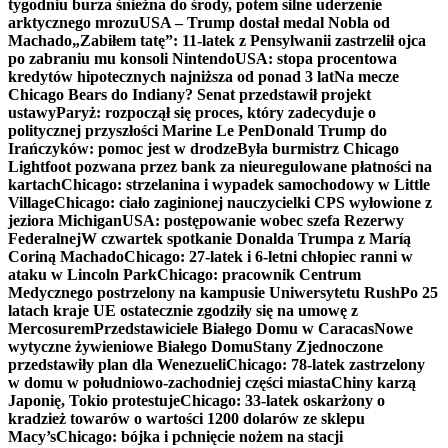
tygodniu burza śnieżna do środy, potem silne uderzenie
arktycznego mrozu
USA – Trump dostał medal Nobla od
Machado
„Zabiłem tatę”: 11-latek z Pensylwanii zastrzelił ojca
po zabraniu mu konsoli Nintendo
USA: stopa procentowa
kredytów hipotecznych najniższa od ponad 3 lat
Na mecze
Chicago Bears do Indiany? Senat przedstawił projekt
ustawy
Paryż: rozpoczął się proces, który zadecyduje o
politycznej przyszłości Marine Le Pen
Donald Trump do
Irańczyków: pomoc jest w drodze
Była burmistrz Chicago
Lightfoot pozwana przez bank za nieuregulowane płatności na
kartach
Chicago: strzelanina i wypadek samochodowy w Little
Village
Chicago: ciało zaginionej nauczycielki CPS wyłowione z
jeziora Michigan
USA: postępowanie wobec szefa Rezerwy
Federalnej
W czwartek spotkanie Donalda Trumpa z Maríą
Coriną Machado
Chicago: 27-latek i 6-letni chłopiec ranni w
ataku w Lincoln Park
Chicago: pracownik Centrum
Medycznego postrzelony na kampusie Uniwersytetu Rush
Po 25
latach kraje UE ostatecznie zgodziły się na umowę z
Mercosurem
Przedstawiciele Białego Domu w Caracas
Nowe
wytyczne żywieniowe Białego Domu
Stany Zjednoczone
przedstawiły plan dla Wenezueli
Chicago: 78-latek zastrzelony
w domu w południowo-zachodniej części miasta
Chiny karzą
Japonię, Tokio protestuje
Chicago: 33-latek oskarżony o
kradzież towarów o wartości 1200 dolarów ze sklepu
Macy’s
Chicago: bójka i pchnięcie nożem na stacji