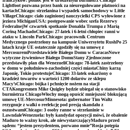
Irańczyków: pomoc jest w drodze
Była burmistrz Chicago
Lightfoot pozwana przez bank za nieuregulowane płatności na
kartach
Chicago: strzelanina i wypadek samochodowy w Little
Village
Chicago: ciało zaginionej nauczycielki CPS wyłowione z
jeziora Michigan
USA: postępowanie wobec szefa Rezerwy
Federalnej
W czwartek spotkanie Donalda Trumpa z Maríą
Coriną Machado
Chicago: 27-latek i 6-letni chłopiec ranni w
ataku w Lincoln Park
Chicago: pracownik Centrum
Medycznego postrzelony na kampusie Uniwersytetu Rush
Po 25
latach kraje UE ostatecznie zgodziły się na umowę z
Mercosurem
Przedstawiciele Białego Domu w Caracas
Nowe
wytyczne żywieniowe Białego Domu
Stany Zjednoczone
przedstawiły plan dla Wenezueli
Chicago: 78-latek zastrzelony
w domu w południowo-zachodniej części miasta
Chiny karzą
Japonię, Tokio protestuje
Chicago: 33-latek oskarżony o
kradzież towarów o wartości 1200 dolarów ze sklepu
Macy’s
Chicago: bójka i pchnięcie nożem na stacji
CTA
Kongresmen Mike Quigley będzie ubiegał się o stanowisko
burmistrza Chicago
Włochy mogą opuścić mniejszość blokującą
umowę UE-Mercosur
Minnesota: gubernator Tim Waltz
rezygnuje z walki o reelekcję pod presją skandalu z
oszustwami
Chicago: 3 osoby ranne w strzelaninie w
Lawndale
Wenezuela: były kandydat opozycji mówi, że obalenie
Maduro to ważny krok, ale niewystarczający
Maduro przed
sądem: “jestem prezydentem, porwano mnie”
Rosja potępia