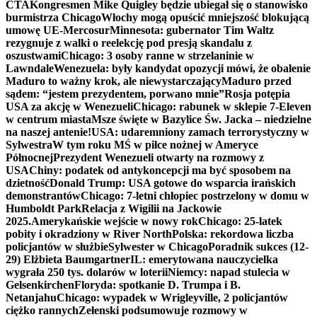
CTA
Kongresmen Mike Quigley będzie ubiegał się o stanowisko
burmistrza Chicago
Włochy mogą opuścić mniejszość blokującą
umowę UE-Mercosur
Minnesota: gubernator Tim Waltz
rezygnuje z walki o reelekcję pod presją skandalu z
oszustwami
Chicago: 3 osoby ranne w strzelaninie w
Lawndale
Wenezuela: były kandydat opozycji mówi, że obalenie
Maduro to ważny krok, ale niewystarczający
Maduro przed
sądem: “jestem prezydentem, porwano mnie”
Rosja potępia
USA za akcję w Wenezueli
Chicago: rabunek w sklepie 7-Eleven
w centrum miasta
Msze święte w Bazylice Św. Jacka – niedzielne
na naszej antenie!
USA: udaremniony zamach terrorystyczny w
Sylwestra
W tym roku MŚ w piłce nożnej w Ameryce
Północnej
Prezydent Wenezueli otwarty na rozmowy z
USA
Chiny: podatek od antykoncepcji ma być sposobem na
dzietność
Donald Trump: USA gotowe do wsparcia irańskich
demonstrantów
Chicago: 7-letni chłopiec postrzelony w domu w
Humboldt Park
Relacja z Wigilii na Jackowie
2025.
Amerykańskie wejście w nowy rok
Chicago: 25-latek
pobity i okradziony w River North
Polska: rekordowa liczba
policjantów w służbie
Sylwester w Chicago
Poradnik sukces (12-
29) Elżbieta Baumgartner
IL: emerytowana nauczycielka
wygrała 250 tys. dolarów w loterii
Niemcy: napad stulecia w
Gelsenkirchen
Floryda: spotkanie D. Trumpa i B.
Netanjahu
Chicago: wypadek w Wrigleyville, 2 policjantów
ciężko rannych
Zełenski podsumowuje rozmowy w