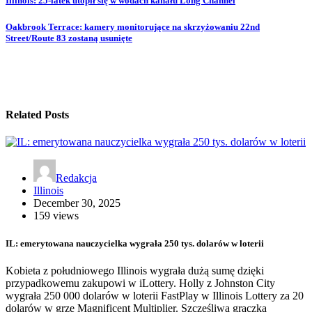
Illinois: 25-latek utopił się w wodach kanału Long Channel
Oakbrook Terrace: kamery monitorujące na skrzyżowaniu 22nd
Street/Route 83 zostaną usunięte
Related Posts
Redakcja
Illinois
December 30, 2025
159 views
IL: emerytowana nauczycielka wygrała 250 tys. dolarów w loterii
Kobieta z południowego Illinois wygrała dużą sumę dzięki
przypadkowemu zakupowi w iLottery. Holly z Johnston City
wygrała 250 000 dolarów w loterii FastPlay w Illinois Lottery za 20
dolarów w grze Magnificent Multiplier. Szczęśliwa graczka