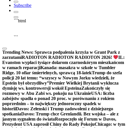
Subscribe
```html
▶
Kliknij PLAY, aby słuchać
```
Trending News:
Sprawca podpalenia krzyża w Grant Park z
zarzutami
RADIOTON RADIOTON RADIOTON 2026!
IL:
Evanston wypłaci tysiące dolarom czarnoskórym mieszkańcom
w ramach reparacji
Kanada: masakra w szkole w Tumbler
Ridge. 10 ofiar śmiertelnych, sprawcą 18-latek
Trump do szefa
policji 20 lat temu: “wszyscy w Nowym Jorku wiedzieli, że
Epstein był obrzydliwy”
Premier Wielkiej Brytanii wyklucza
dymisję ws. kontrowersji wokół Epsteina
Zakończyły się
rozmowy w Abu Zabi ws. pokoju na Ukrainie
USA: liczba
zabójstw spadła o ponad 20 proc. w porównaniu z rokiem
poprzednim – to największy jednoroczny spadek w
historii
Davos: Zełenski i Trump zadowoleni z dzisiejszego
spotkania
Davos: Trump chce Grenlandii. Bez wojska – ale z
jasnym sygnałem do świata
Rozpoczęło się Forum w Davos,
Prezydent USA zaprosił Chiny do Rady Pokoju
Chicago: w tym