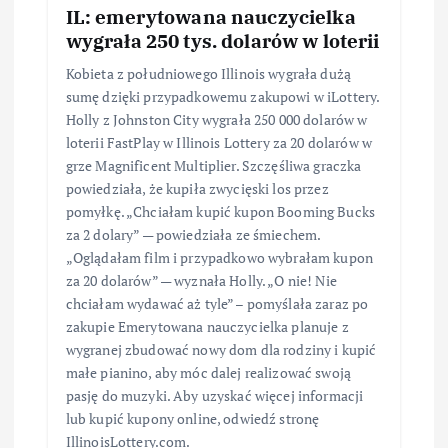
IL: emerytowana nauczycielka
wygrała 250 tys. dolarów w loterii
Kobieta z południowego Illinois wygrała dużą
sumę dzięki przypadkowemu zakupowi w iLottery.
Holly z Johnston City wygrała 250 000 dolarów w
loterii FastPlay w Illinois Lottery za 20 dolarów w
grze Magnificent Multiplier. Szczęśliwa graczka
powiedziała, że kupiła zwycięski los przez
pomyłkę. „Chciałam kupić kupon Booming Bucks
za 2 dolary” — powiedziała ze śmiechem.
„Oglądałam film i przypadkowo wybrałam kupon
za 20 dolarów” — wyznała Holly. „O nie! Nie
chciałam wydawać aż tyle” – pomyślała zaraz po
zakupie Emerytowana nauczycielka planuje z
wygranej zbudować nowy dom dla rodziny i kupić
małe pianino, aby móc dalej realizować swoją
pasję do muzyki. Aby uzyskać więcej informacji
lub kupić kupony online, odwiedź stronę
IllinoisLottery.com.