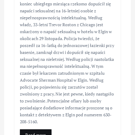
koniec ubiegłego miesiąca rzekomo dopuścił się
napaści seksualnej na 16-letniej osobie z
niepełnosprawnością intelektualną. Według
władz, 33-letni Trevor Roston z Chicago jest
oskarżony o napaść seksualną w hotelu w Elgin w
okolicach 29 listopada. Policja twierdzi, że
poszedł za 16-latką do jednorazowej łazienki przy
basenie, zamknął drzwi i dopuścił się napaści
seksualnej na nieletniej. Według policji nastolatka
ma niepełnosprawność intelektualną. W tym
czasie był lekarzem zatrudnionym w szpitalu
Advocate Sherman Hospital w Elgin. Według
policji, po pojawieniu się zarzutów został
zwolniony z pracy. Nie jest pewne, kiedy nastąpiło
to zwolnienie. Potencjalne ofiary lub osoby
posiadające dodatkowe informacje proszone są o
kontakt z detektywem z Elgin pod numerem 630-
208-5160.
Read more