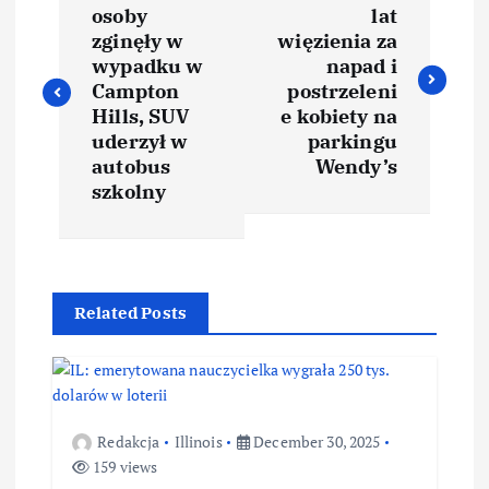
osoby
lat
zginęły w
więzienia za
wypadku w
napad i
Campton
postrzeleni
Hills, SUV
e kobiety na
uderzył w
parkingu
autobus
Wendy’s
szkolny
Related Posts
Redakcja
Illinois
December 30, 2025
159 views