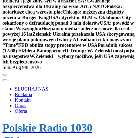
Reinera i jego żony, syn w areszcie
USA: Gwarancje
bezpieczeństwa dla Ukrainy na wzór Art.5 NATO
Polska:
notariusze chcą wzrostu płac
Chicago: mężczyzna dźgnięty
nożem w Burger King
USA: dyrektor BLM w Oklahoma City
oskarżony o defraudację ponad 3 mln dolarów
USA: powódź w
stanie Waszyngton
Hiszpania: media społecznościowe dla osób
powyżej 16 lat
Zełenski: Ukraina przekazała USA skorygowaną
wersję planu pokojowego
Twórcy AI osobami roku magazynu
“Time”
FED obniża stopy procentowe w USA
Poradnik sukces
(12-08) Elżbieta Baumgartner
D.Trump: W. Zełenski musi pójść
na ustępstwa
W.Zełenski – wybory możliwe, jeśli USA zapewnią
ich bezpieczeństwo
Sun. Aug 9th, 2026
SŁUCHAJ NAS
Reklama
Kontakt
O nas
Oferta
Polskie Radio 1030