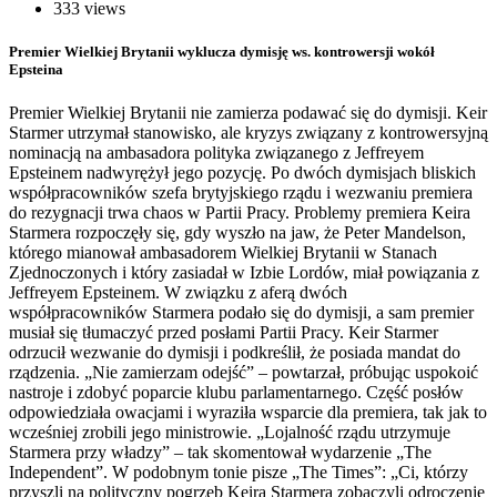
333 views
Premier Wielkiej Brytanii wyklucza dymisję ws. kontrowersji wokół
Epsteina
Premier Wielkiej Brytanii nie zamierza podawać się do dymisji. Keir
Starmer utrzymał stanowisko, ale kryzys związany z kontrowersyjną
nominacją na ambasadora polityka związanego z Jeffreyem
Epsteinem nadwyrężył jego pozycję. Po dwóch dymisjach bliskich
współpracowników szefa brytyjskiego rządu i wezwaniu premiera
do rezygnacji trwa chaos w Partii Pracy. Problemy premiera Keira
Starmera rozpoczęły się, gdy wyszło na jaw, że Peter Mandelson,
którego mianował ambasadorem Wielkiej Brytanii w Stanach
Zjednoczonych i który zasiadał w Izbie Lordów, miał powiązania z
Jeffreyem Epsteinem. W związku z aferą dwóch
współpracowników Starmera podało się do dymisji, a sam premier
musiał się tłumaczyć przed posłami Partii Pracy. Keir Starmer
odrzucił wezwanie do dymisji i podkreślił, że posiada mandat do
rządzenia. „Nie zamierzam odejść” – powtarzał, próbując uspokoić
nastroje i zdobyć poparcie klubu parlamentarnego. Część posłów
odpowiedziała owacjami i wyraziła wsparcie dla premiera, tak jak to
wcześniej zrobili jego ministrowie. „Lojalność rządu utrzymuje
Starmera przy władzy” – tak skomentował wydarzenie „The
Independent”. W podobnym tonie pisze „The Times”: „Ci, którzy
przyszli na polityczny pogrzeb Keira Starmera zobaczyli odroczenie