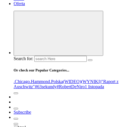
Oferta
Search for:
Or check our Popular Categories...
.Chicago
.Hammond
.Polska
(WIDEO)
(WYNIKI)
"Raport z
Auschwitz"
#63sekundy
#RobertDeNiro
1 listopada
Subscribe