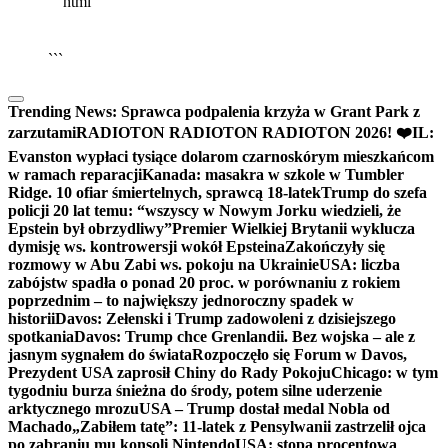
```html
▶
Kliknij PLAY, aby słuchać
🔈
🔊
```
Trending News:
Sprawca podpalenia krzyża w Grant Park z
zarzutami
RADIOTON RADIOTON RADIOTON 2026! ❤️
IL:
Evanston wypłaci tysiące dolarom czarnoskórym mieszkańcom
w ramach reparacji
Kanada: masakra w szkole w Tumbler
Ridge. 10 ofiar śmiertelnych, sprawcą 18-latek
Trump do szefa
policji 20 lat temu: “wszyscy w Nowym Jorku wiedzieli, że
Epstein był obrzydliwy”
Premier Wielkiej Brytanii wyklucza
dymisję ws. kontrowersji wokół Epsteina
Zakończyły się
rozmowy w Abu Zabi ws. pokoju na Ukrainie
USA: liczba
zabójstw spadła o ponad 20 proc. w porównaniu z rokiem
poprzednim – to największy jednoroczny spadek w
historii
Davos: Zełenski i Trump zadowoleni z dzisiejszego
spotkania
Davos: Trump chce Grenlandii. Bez wojska – ale z
jasnym sygnałem do świata
Rozpoczęło się Forum w Davos,
Prezydent USA zaprosił Chiny do Rady Pokoju
Chicago: w tym
tygodniu burza śnieżna do środy, potem silne uderzenie
arktycznego mrozu
USA – Trump dostał medal Nobla od
Machado
„Zabiłem tatę”: 11-latek z Pensylwanii zastrzelił ojca
po zabraniu mu konsoli Nintendo
USA: stopa procentowa