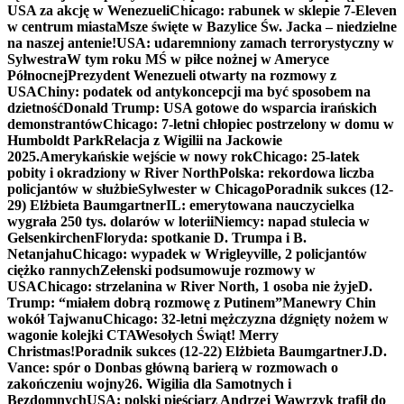
USA za akcję w Wenezueli
Chicago: rabunek w sklepie 7-Eleven
w centrum miasta
Msze święte w Bazylice Św. Jacka – niedzielne
na naszej antenie!
USA: udaremniony zamach terrorystyczny w
Sylwestra
W tym roku MŚ w piłce nożnej w Ameryce
Północnej
Prezydent Wenezueli otwarty na rozmowy z
USA
Chiny: podatek od antykoncepcji ma być sposobem na
dzietność
Donald Trump: USA gotowe do wsparcia irańskich
demonstrantów
Chicago: 7-letni chłopiec postrzelony w domu w
Humboldt Park
Relacja z Wigilii na Jackowie
2025.
Amerykańskie wejście w nowy rok
Chicago: 25-latek
pobity i okradziony w River North
Polska: rekordowa liczba
policjantów w służbie
Sylwester w Chicago
Poradnik sukces (12-
29) Elżbieta Baumgartner
IL: emerytowana nauczycielka
wygrała 250 tys. dolarów w loterii
Niemcy: napad stulecia w
Gelsenkirchen
Floryda: spotkanie D. Trumpa i B.
Netanjahu
Chicago: wypadek w Wrigleyville, 2 policjantów
ciężko rannych
Zełenski podsumowuje rozmowy w
USA
Chicago: strzelanina w River North, 1 osoba nie żyje
D.
Trump: “miałem dobrą rozmowę z Putinem”
Manewry Chin
wokół Tajwanu
Chicago: 32-letni mężczyzna dźgnięty nożem w
wagonie kolejki CTA
Wesołych Świąt! Merry
Christmas!
Poradnik sukces (12-22) Elżbieta Baumgartner
J.D.
Vance: spór o Donbas główną barierą w rozmowach o
zakończeniu wojny
26. Wigilia dla Samotnych i
Bezdomnych
USA: polski pięściarz Andrzej Wawrzyk trafił do