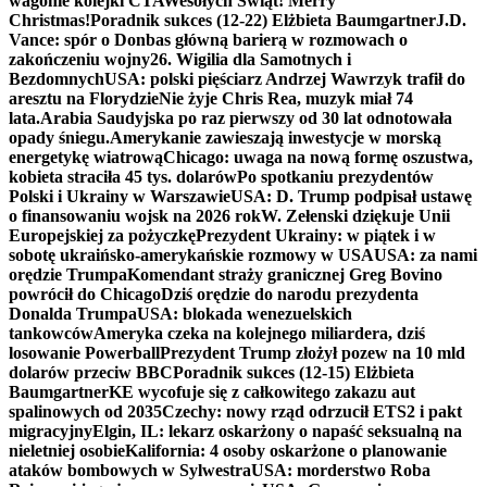
wagonie kolejki CTA
Wesołych Świąt! Merry
Christmas!
Poradnik sukces (12-22) Elżbieta Baumgartner
J.D.
Vance: spór o Donbas główną barierą w rozmowach o
zakończeniu wojny
26. Wigilia dla Samotnych i
Bezdomnych
USA: polski pięściarz Andrzej Wawrzyk trafił do
aresztu na Florydzie
Nie żyje Chris Rea, muzyk miał 74
lata.
Arabia Saudyjska po raz pierwszy od 30 lat odnotowała
opady śniegu.
Amerykanie zawieszają inwestycje w morską
energetykę wiatrową
Chicago: uwaga na nową formę oszustwa,
kobieta straciła 45 tys. dolarów
Po spotkaniu prezydentów
Polski i Ukrainy w Warszawie
USA: D. Trump podpisał ustawę
o finansowaniu wojsk na 2026 rok
W. Zełenski dziękuje Unii
Europejskiej za pożyczkę
Prezydent Ukrainy: w piątek i w
sobotę ukraińsko-amerykańskie rozmowy w USA
USA: za nami
orędzie Trumpa
Komendant straży granicznej Greg Bovino
powrócił do Chicago
Dziś orędzie do narodu prezydenta
Donalda Trumpa
USA: blokada wenezuelskich
tankowców
Ameryka czeka na kolejnego miliardera, dziś
losowanie Powerball
Prezydent Trump złożył pozew na 10 mld
dolarów przeciw BBC
Poradnik sukces (12-15) Elżbieta
Baumgartner
KE wycofuje się z całkowitego zakazu aut
spalinowych od 2035
Czechy: nowy rząd odrzucił ETS2 i pakt
migracyjny
Elgin, IL: lekarz oskarżony o napaść seksualną na
nieletniej osobie
Kalifornia: 4 osoby oskarżone o planowanie
ataków bombowych w Sylwestra
USA: morderstwo Roba