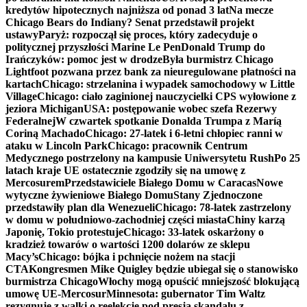
kredytów hipotecznych najniższa od ponad 3 lat
Na mecze
Chicago Bears do Indiany? Senat przedstawił projekt
ustawy
Paryż: rozpoczął się proces, który zadecyduje o
politycznej przyszłości Marine Le Pen
Donald Trump do
Irańczyków: pomoc jest w drodze
Była burmistrz Chicago
Lightfoot pozwana przez bank za nieuregulowane płatności na
kartach
Chicago: strzelanina i wypadek samochodowy w Little
Village
Chicago: ciało zaginionej nauczycielki CPS wyłowione z
jeziora Michigan
USA: postępowanie wobec szefa Rezerwy
Federalnej
W czwartek spotkanie Donalda Trumpa z Maríą
Coriną Machado
Chicago: 27-latek i 6-letni chłopiec ranni w
ataku w Lincoln Park
Chicago: pracownik Centrum
Medycznego postrzelony na kampusie Uniwersytetu Rush
Po 25
latach kraje UE ostatecznie zgodziły się na umowę z
Mercosurem
Przedstawiciele Białego Domu w Caracas
Nowe
wytyczne żywieniowe Białego Domu
Stany Zjednoczone
przedstawiły plan dla Wenezueli
Chicago: 78-latek zastrzelony
w domu w południowo-zachodniej części miasta
Chiny karzą
Japonię, Tokio protestuje
Chicago: 33-latek oskarżony o
kradzież towarów o wartości 1200 dolarów ze sklepu
Macy’s
Chicago: bójka i pchnięcie nożem na stacji
CTA
Kongresmen Mike Quigley będzie ubiegał się o stanowisko
burmistrza Chicago
Włochy mogą opuścić mniejszość blokującą
umowę UE-Mercosur
Minnesota: gubernator Tim Waltz
rezygnuje z walki o reelekcję pod presją skandalu z