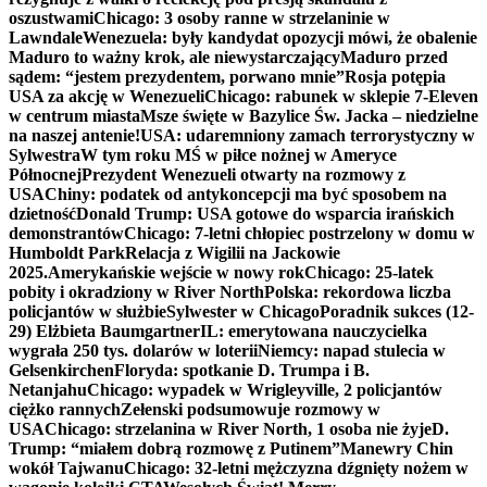
oszustwami
Chicago: 3 osoby ranne w strzelaninie w
Lawndale
Wenezuela: były kandydat opozycji mówi, że obalenie
Maduro to ważny krok, ale niewystarczający
Maduro przed
sądem: “jestem prezydentem, porwano mnie”
Rosja potępia
USA za akcję w Wenezueli
Chicago: rabunek w sklepie 7-Eleven
w centrum miasta
Msze święte w Bazylice Św. Jacka – niedzielne
na naszej antenie!
USA: udaremniony zamach terrorystyczny w
Sylwestra
W tym roku MŚ w piłce nożnej w Ameryce
Północnej
Prezydent Wenezueli otwarty na rozmowy z
USA
Chiny: podatek od antykoncepcji ma być sposobem na
dzietność
Donald Trump: USA gotowe do wsparcia irańskich
demonstrantów
Chicago: 7-letni chłopiec postrzelony w domu w
Humboldt Park
Relacja z Wigilii na Jackowie
2025.
Amerykańskie wejście w nowy rok
Chicago: 25-latek
pobity i okradziony w River North
Polska: rekordowa liczba
policjantów w służbie
Sylwester w Chicago
Poradnik sukces (12-
29) Elżbieta Baumgartner
IL: emerytowana nauczycielka
wygrała 250 tys. dolarów w loterii
Niemcy: napad stulecia w
Gelsenkirchen
Floryda: spotkanie D. Trumpa i B.
Netanjahu
Chicago: wypadek w Wrigleyville, 2 policjantów
ciężko rannych
Zełenski podsumowuje rozmowy w
USA
Chicago: strzelanina w River North, 1 osoba nie żyje
D.
Trump: “miałem dobrą rozmowę z Putinem”
Manewry Chin
wokół Tajwanu
Chicago: 32-letni mężczyzna dźgnięty nożem w