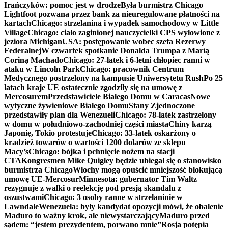
Irańczyków: pomoc jest w drodze
Była burmistrz Chicago
Lightfoot pozwana przez bank za nieuregulowane płatności na
kartach
Chicago: strzelanina i wypadek samochodowy w Little
Village
Chicago: ciało zaginionej nauczycielki CPS wyłowione z
jeziora Michigan
USA: postępowanie wobec szefa Rezerwy
Federalnej
W czwartek spotkanie Donalda Trumpa z Maríą
Coriną Machado
Chicago: 27-latek i 6-letni chłopiec ranni w
ataku w Lincoln Park
Chicago: pracownik Centrum
Medycznego postrzelony na kampusie Uniwersytetu Rush
Po 25
latach kraje UE ostatecznie zgodziły się na umowę z
Mercosurem
Przedstawiciele Białego Domu w Caracas
Nowe
wytyczne żywieniowe Białego Domu
Stany Zjednoczone
przedstawiły plan dla Wenezueli
Chicago: 78-latek zastrzelony
w domu w południowo-zachodniej części miasta
Chiny karzą
Japonię, Tokio protestuje
Chicago: 33-latek oskarżony o
kradzież towarów o wartości 1200 dolarów ze sklepu
Macy’s
Chicago: bójka i pchnięcie nożem na stacji
CTA
Kongresmen Mike Quigley będzie ubiegał się o stanowisko
burmistrza Chicago
Włochy mogą opuścić mniejszość blokującą
umowę UE-Mercosur
Minnesota: gubernator Tim Waltz
rezygnuje z walki o reelekcję pod presją skandalu z
oszustwami
Chicago: 3 osoby ranne w strzelaninie w
Lawndale
Wenezuela: były kandydat opozycji mówi, że obalenie
Maduro to ważny krok, ale niewystarczający
Maduro przed
sądem: “jestem prezydentem, porwano mnie”
Rosja potępia