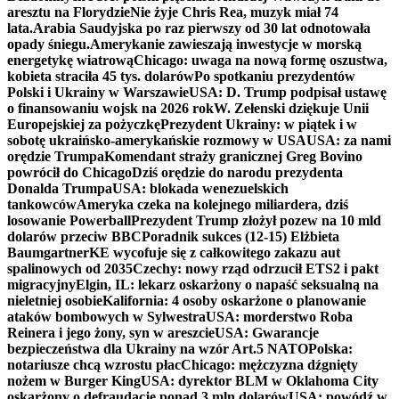
aresztu na Florydzie
Nie żyje Chris Rea, muzyk miał 74
lata.
Arabia Saudyjska po raz pierwszy od 30 lat odnotowała
opady śniegu.
Amerykanie zawieszają inwestycje w morską
energetykę wiatrową
Chicago: uwaga na nową formę oszustwa,
kobieta straciła 45 tys. dolarów
Po spotkaniu prezydentów
Polski i Ukrainy w Warszawie
USA: D. Trump podpisał ustawę
o finansowaniu wojsk na 2026 rok
W. Zełenski dziękuje Unii
Europejskiej za pożyczkę
Prezydent Ukrainy: w piątek i w
sobotę ukraińsko-amerykańskie rozmowy w USA
USA: za nami
orędzie Trumpa
Komendant straży granicznej Greg Bovino
powrócił do Chicago
Dziś orędzie do narodu prezydenta
Donalda Trumpa
USA: blokada wenezuelskich
tankowców
Ameryka czeka na kolejnego miliardera, dziś
losowanie Powerball
Prezydent Trump złożył pozew na 10 mld
dolarów przeciw BBC
Poradnik sukces (12-15) Elżbieta
Baumgartner
KE wycofuje się z całkowitego zakazu aut
spalinowych od 2035
Czechy: nowy rząd odrzucił ETS2 i pakt
migracyjny
Elgin, IL: lekarz oskarżony o napaść seksualną na
nieletniej osobie
Kalifornia: 4 osoby oskarżone o planowanie
ataków bombowych w Sylwestra
USA: morderstwo Roba
Reinera i jego żony, syn w areszcie
USA: Gwarancje
bezpieczeństwa dla Ukrainy na wzór Art.5 NATO
Polska:
notariusze chcą wzrostu płac
Chicago: mężczyzna dźgnięty
nożem w Burger King
USA: dyrektor BLM w Oklahoma City
oskarżony o defraudację ponad 3 mln dolarów
USA: powódź w