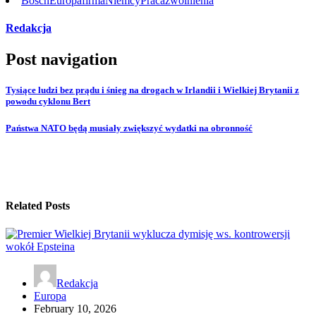
Bosch
Europa
firma
Niemcy
Praca
zwolnienia
Redakcja
Post navigation
Tysiące ludzi bez prądu i śnieg na drogach w Irlandii i Wielkiej Brytanii z
powodu cyklonu Bert
Państwa NATO będą musiały zwiększyć wydatki na obronność
Related Posts
Redakcja
Europa
February 10, 2026