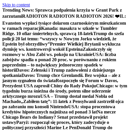
Skip to content
Trending News:
Sprawca podpalenia krzyża w Grant Park z
zarzutami
RADIOTON RADIOTON RADIOTON 2026! ❤️
IL:
Evanston wypłaci tysiące dolarom czarnoskórym mieszkańcom
w ramach reparacji
Kanada: masakra w szkole w Tumbler
Ridge. 10 ofiar śmiertelnych, sprawcą 18-latek
Trump do szefa
policji 20 lat temu: “wszyscy w Nowym Jorku wiedzieli, że
Epstein był obrzydliwy”
Premier Wielkiej Brytanii wyklucza
dymisję ws. kontrowersji wokół Epsteina
Zakończyły się
rozmowy w Abu Zabi ws. pokoju na Ukrainie
USA: liczba
zabójstw spadła o ponad 20 proc. w porównaniu z rokiem
poprzednim – to największy jednoroczny spadek w
historii
Davos: Zełenski i Trump zadowoleni z dzisiejszego
spotkania
Davos: Trump chce Grenlandii. Bez wojska – ale z
jasnym sygnałem do świata
Rozpoczęło się Forum w Davos,
Prezydent USA zaprosił Chiny do Rady Pokoju
Chicago: w tym
tygodniu burza śnieżna do środy, potem silne uderzenie
arktycznego mrozu
USA – Trump dostał medal Nobla od
Machado
„Zabiłem tatę”: 11-latek z Pensylwanii zastrzelił ojca
po zabraniu mu konsoli Nintendo
USA: stopa procentowa
kredytów hipotecznych najniższa od ponad 3 lat
Na mecze
Chicago Bears do Indiany? Senat przedstawił projekt
ustawy
Paryż: rozpoczął się proces, który zadecyduje o
politycznej przyszłości Marine Le Pen
Donald Trump do