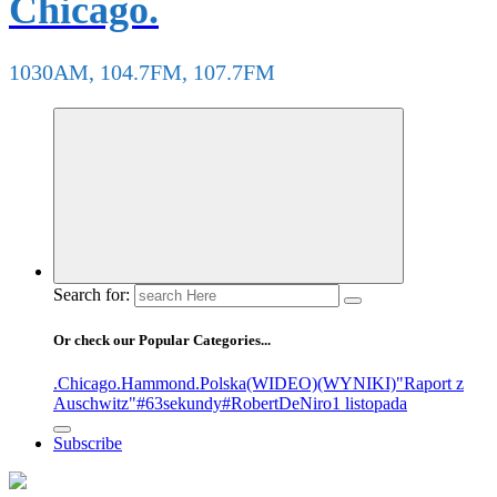
Chicago.
1030AM, 104.7FM, 107.7FM
Search for:
Or check our Popular Categories...
.Chicago
.Hammond
.Polska
(WIDEO)
(WYNIKI)
"Raport z
Auschwitz"
#63sekundy
#RobertDeNiro
1 listopada
Subscribe