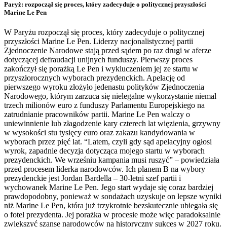
Paryż: rozpoczął się proces, który zadecyduje o politycznej przyszłości
Marine Le Pen
W Paryżu rozpoczął się proces, który zadecyduje o politycznej
przyszłości Marine Le Pen. Liderzy nacjonalistycznej partii
Zjednoczenie Narodowe stają przed sądem po raz drugi w aferze
dotyczącej defraudacji unijnych funduszy. Pierwszy proces
zakończył się porażką Le Pen i wykluczeniem jej ze startu w
przyszłorocznych wyborach prezydenckich. Apelację od
pierwszego wyroku złożyło jedenastu polityków Zjednoczenia
Narodowego, którym zarzuca się nielegalne wykorzystanie niemal
trzech milionów euro z funduszy Parlamentu Europejskiego na
zatrudnianie pracowników partii. Marine Le Pen walczy o
uniewinnienie lub złagodzenie kary czterech lat więzienia, grzywny
w wysokości stu tysięcy euro oraz zakazu kandydowania w
wyborach przez pięć lat. “Latem, czyli gdy sąd apelacyjny ogłosi
wyrok, zapadnie decyzja dotycząca mojego startu w wyborach
prezydenckich. We wrześniu kampania musi ruszyć” – powiedziała
przed procesem liderka narodowców. Ich planem B na wybory
prezydenckie jest Jordan Bardella – 30-letni szef partii i
wychowanek Marine Le Pen. Jego start wydaje się coraz bardziej
prawdopodobny, ponieważ w sondażach uzyskuje on lepsze wyniki
niż Marine Le Pen, która już trzykrotnie bezskutecznie ubiegała się
o fotel prezydenta. Jej porażka w procesie może więc paradoksalnie
zwiększyć szanse narodowców na historyczny sukces w 2027 roku.