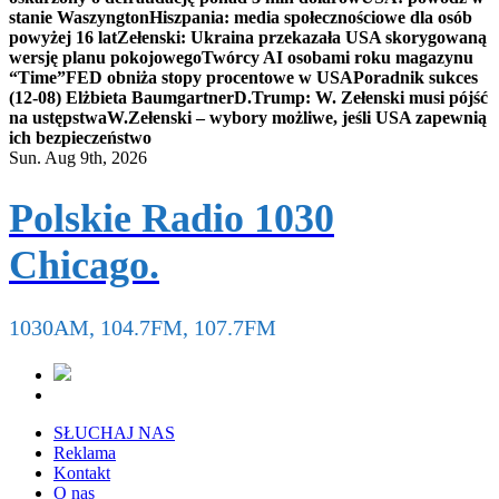
stanie Waszyngton
Hiszpania: media społecznościowe dla osób
powyżej 16 lat
Zełenski: Ukraina przekazała USA skorygowaną
wersję planu pokojowego
Twórcy AI osobami roku magazynu
“Time”
FED obniża stopy procentowe w USA
Poradnik sukces
(12-08) Elżbieta Baumgartner
D.Trump: W. Zełenski musi pójść
na ustępstwa
W.Zełenski – wybory możliwe, jeśli USA zapewnią
ich bezpieczeństwo
Sun. Aug 9th, 2026
Polskie Radio 1030
Chicago.
1030AM, 104.7FM, 107.7FM
SŁUCHAJ NAS
Reklama
Kontakt
O nas