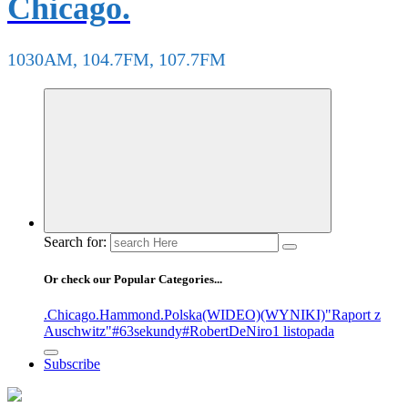
Chicago.
1030AM, 104.7FM, 107.7FM
Search for:
Or check our Popular Categories...
.Chicago
.Hammond
.Polska
(WIDEO)
(WYNIKI)
"Raport z
Auschwitz"
#63sekundy
#RobertDeNiro
1 listopada
Subscribe