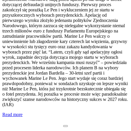
dotyczącej defraudacji unijnych funduszy. Pierwszy proces
zakończył się porażką Le Pen i wykluczeniem jej ze startu w
przyszłorocznych wyborach prezydenckich. Apelację od
pierwszego wyroku złożyło jedenastu polityków Zjednoczenia
Narodowego, którym zarzuca się nielegalne wykorzystanie niemal
trzech milionów euro z funduszy Parlamentu Europejskiego na
zatrudnianie pracowników partii. Marine Le Pen walczy o
uniewinnienie lub złagodzenie kary czterech lat więzienia, grzywny
w wysokości stu tysięcy euro oraz zakazu kandydowania w
wyborach przez pięć lat. “Latem, czyli gdy sąd apelacyjny ogłosi
wyrok, zapadnie decyzja dotycząca mojego startu w wyborach
prezydenckich. We wrześniu kampania musi ruszyć” – powiedziała
przed procesem liderka narodowców. Ich planem B na wybory
prezydenckie jest Jordan Bardella – 30-letni szef partii i
wychowanek Marine Le Pen. Jego start wydaje się coraz bardziej
prawdopodobny, ponieważ w sondażach uzyskuje on lepsze wyniki
niż Marine Le Pen, która już trzykrotnie bezskutecznie ubiegała się
o fotel prezydenta. Jej porażka w procesie może więc paradoksalnie
zwiększyć szanse narodowców na historyczny sukces w 2027 roku.
(IAR)
Read more