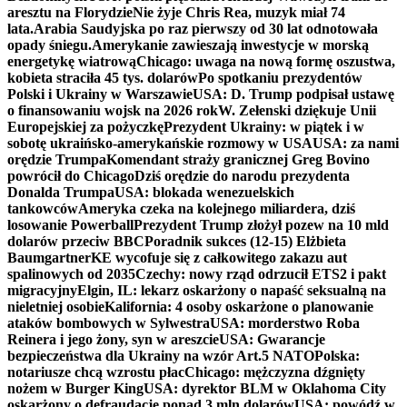
aresztu na Florydzie
Nie żyje Chris Rea, muzyk miał 74
lata.
Arabia Saudyjska po raz pierwszy od 30 lat odnotowała
opady śniegu.
Amerykanie zawieszają inwestycje w morską
energetykę wiatrową
Chicago: uwaga na nową formę oszustwa,
kobieta straciła 45 tys. dolarów
Po spotkaniu prezydentów
Polski i Ukrainy w Warszawie
USA: D. Trump podpisał ustawę
o finansowaniu wojsk na 2026 rok
W. Zełenski dziękuje Unii
Europejskiej za pożyczkę
Prezydent Ukrainy: w piątek i w
sobotę ukraińsko-amerykańskie rozmowy w USA
USA: za nami
orędzie Trumpa
Komendant straży granicznej Greg Bovino
powrócił do Chicago
Dziś orędzie do narodu prezydenta
Donalda Trumpa
USA: blokada wenezuelskich
tankowców
Ameryka czeka na kolejnego miliardera, dziś
losowanie Powerball
Prezydent Trump złożył pozew na 10 mld
dolarów przeciw BBC
Poradnik sukces (12-15) Elżbieta
Baumgartner
KE wycofuje się z całkowitego zakazu aut
spalinowych od 2035
Czechy: nowy rząd odrzucił ETS2 i pakt
migracyjny
Elgin, IL: lekarz oskarżony o napaść seksualną na
nieletniej osobie
Kalifornia: 4 osoby oskarżone o planowanie
ataków bombowych w Sylwestra
USA: morderstwo Roba
Reinera i jego żony, syn w areszcie
USA: Gwarancje
bezpieczeństwa dla Ukrainy na wzór Art.5 NATO
Polska:
notariusze chcą wzrostu płac
Chicago: mężczyzna dźgnięty
nożem w Burger King
USA: dyrektor BLM w Oklahoma City
oskarżony o defraudację ponad 3 mln dolarów
USA: powódź w