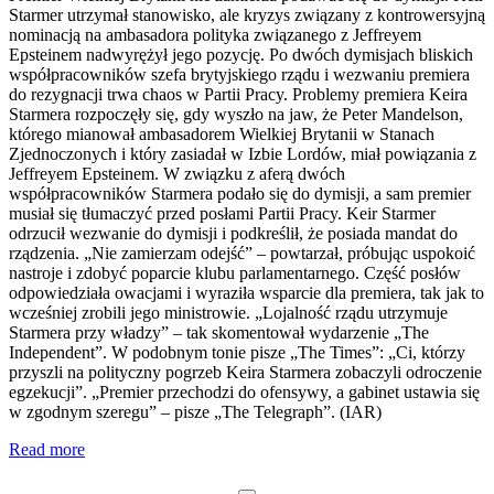
Starmer utrzymał stanowisko, ale kryzys związany z kontrowersyjną
nominacją na ambasadora polityka związanego z Jeffreyem
Epsteinem nadwyrężył jego pozycję. Po dwóch dymisjach bliskich
współpracowników szefa brytyjskiego rządu i wezwaniu premiera
do rezygnacji trwa chaos w Partii Pracy. Problemy premiera Keira
Starmera rozpoczęły się, gdy wyszło na jaw, że Peter Mandelson,
którego mianował ambasadorem Wielkiej Brytanii w Stanach
Zjednoczonych i który zasiadał w Izbie Lordów, miał powiązania z
Jeffreyem Epsteinem. W związku z aferą dwóch
współpracowników Starmera podało się do dymisji, a sam premier
musiał się tłumaczyć przed posłami Partii Pracy. Keir Starmer
odrzucił wezwanie do dymisji i podkreślił, że posiada mandat do
rządzenia. „Nie zamierzam odejść” – powtarzał, próbując uspokoić
nastroje i zdobyć poparcie klubu parlamentarnego. Część posłów
odpowiedziała owacjami i wyraziła wsparcie dla premiera, tak jak to
wcześniej zrobili jego ministrowie. „Lojalność rządu utrzymuje
Starmera przy władzy” – tak skomentował wydarzenie „The
Independent”. W podobnym tonie pisze „The Times”: „Ci, którzy
przyszli na polityczny pogrzeb Keira Starmera zobaczyli odroczenie
egzekucji”. „Premier przechodzi do ofensywy, a gabinet ustawia się
w zgodnym szeregu” – pisze „The Telegraph”. (IAR)
Read more