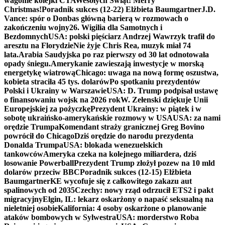
wagonie kolejki CTA
Wesołych Świąt! Merry
Christmas!
Poradnik sukces (12-22) Elżbieta Baumgartner
J.D.
Vance: spór o Donbas główną barierą w rozmowach o
zakończeniu wojny
26. Wigilia dla Samotnych i
Bezdomnych
USA: polski pięściarz Andrzej Wawrzyk trafił do
aresztu na Florydzie
Nie żyje Chris Rea, muzyk miał 74
lata.
Arabia Saudyjska po raz pierwszy od 30 lat odnotowała
opady śniegu.
Amerykanie zawieszają inwestycje w morską
energetykę wiatrową
Chicago: uwaga na nową formę oszustwa,
kobieta straciła 45 tys. dolarów
Po spotkaniu prezydentów
Polski i Ukrainy w Warszawie
USA: D. Trump podpisał ustawę
o finansowaniu wojsk na 2026 rok
W. Zełenski dziękuje Unii
Europejskiej za pożyczkę
Prezydent Ukrainy: w piątek i w
sobotę ukraińsko-amerykańskie rozmowy w USA
USA: za nami
orędzie Trumpa
Komendant straży granicznej Greg Bovino
powrócił do Chicago
Dziś orędzie do narodu prezydenta
Donalda Trumpa
USA: blokada wenezuelskich
tankowców
Ameryka czeka na kolejnego miliardera, dziś
losowanie Powerball
Prezydent Trump złożył pozew na 10 mld
dolarów przeciw BBC
Poradnik sukces (12-15) Elżbieta
Baumgartner
KE wycofuje się z całkowitego zakazu aut
spalinowych od 2035
Czechy: nowy rząd odrzucił ETS2 i pakt
migracyjny
Elgin, IL: lekarz oskarżony o napaść seksualną na
nieletniej osobie
Kalifornia: 4 osoby oskarżone o planowanie
ataków bombowych w Sylwestra
USA: morderstwo Roba