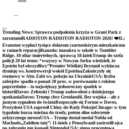
```html
▶
Kliknij PLAY, aby słuchać
🔈
🔊
```
Trending News:
Sprawca podpalenia krzyża w Grant Park z
zarzutami
RADIOTON RADIOTON RADIOTON 2026! ❤️
IL:
Evanston wypłaci tysiące dolarom czarnoskórym mieszkańcom
w ramach reparacji
Kanada: masakra w szkole w Tumbler
Ridge. 10 ofiar śmiertelnych, sprawcą 18-latek
Trump do szefa
policji 20 lat temu: “wszyscy w Nowym Jorku wiedzieli, że
Epstein był obrzydliwy”
Premier Wielkiej Brytanii wyklucza
dymisję ws. kontrowersji wokół Epsteina
Zakończyły się
rozmowy w Abu Zabi ws. pokoju na Ukrainie
USA: liczba
zabójstw spadła o ponad 20 proc. w porównaniu z rokiem
poprzednim – to największy jednoroczny spadek w
historii
Davos: Zełenski i Trump zadowoleni z dzisiejszego
spotkania
Davos: Trump chce Grenlandii. Bez wojska – ale z
jasnym sygnałem do świata
Rozpoczęło się Forum w Davos,
Prezydent USA zaprosił Chiny do Rady Pokoju
Chicago: w tym
tygodniu burza śnieżna do środy, potem silne uderzenie
arktycznego mrozu
USA – Trump dostał medal Nobla od
Machado
„Zabiłem tatę”: 11-latek z Pensylwanii zastrzelił ojca
po zabraniu mu konsoli Nintendo
USA: stopa procentowa