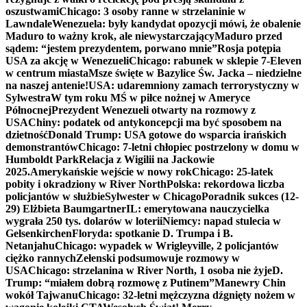
oszustwami
Chicago: 3 osoby ranne w strzelaninie w
Lawndale
Wenezuela: były kandydat opozycji mówi, że obalenie
Maduro to ważny krok, ale niewystarczający
Maduro przed
sądem: “jestem prezydentem, porwano mnie”
Rosja potępia
USA za akcję w Wenezueli
Chicago: rabunek w sklepie 7-Eleven
w centrum miasta
Msze święte w Bazylice Św. Jacka – niedzielne
na naszej antenie!
USA: udaremniony zamach terrorystyczny w
Sylwestra
W tym roku MŚ w piłce nożnej w Ameryce
Północnej
Prezydent Wenezueli otwarty na rozmowy z
USA
Chiny: podatek od antykoncepcji ma być sposobem na
dzietność
Donald Trump: USA gotowe do wsparcia irańskich
demonstrantów
Chicago: 7-letni chłopiec postrzelony w domu w
Humboldt Park
Relacja z Wigilii na Jackowie
2025.
Amerykańskie wejście w nowy rok
Chicago: 25-latek
pobity i okradziony w River North
Polska: rekordowa liczba
policjantów w służbie
Sylwester w Chicago
Poradnik sukces (12-
29) Elżbieta Baumgartner
IL: emerytowana nauczycielka
wygrała 250 tys. dolarów w loterii
Niemcy: napad stulecia w
Gelsenkirchen
Floryda: spotkanie D. Trumpa i B.
Netanjahu
Chicago: wypadek w Wrigleyville, 2 policjantów
ciężko rannych
Zełenski podsumowuje rozmowy w
USA
Chicago: strzelanina w River North, 1 osoba nie żyje
D.
Trump: “miałem dobrą rozmowę z Putinem”
Manewry Chin
wokół Tajwanu
Chicago: 32-letni mężczyzna dźgnięty nożem w