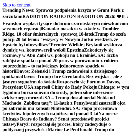
Skip to content
Trending News:
Sprawca podpalenia krzyża w Grant Park z
zarzutami
RADIOTON RADIOTON RADIOTON 2026! ❤️
IL:
Evanston wypłaci tysiące dolarom czarnoskórym mieszkańcom
w ramach reparacji
Kanada: masakra w szkole w Tumbler
Ridge. 10 ofiar śmiertelnych, sprawcą 18-latek
Trump do szefa
policji 20 lat temu: “wszyscy w Nowym Jorku wiedzieli, że
Epstein był obrzydliwy”
Premier Wielkiej Brytanii wyklucza
dymisję ws. kontrowersji wokół Epsteina
Zakończyły się
rozmowy w Abu Zabi ws. pokoju na Ukrainie
USA: liczba
zabójstw spadła o ponad 20 proc. w porównaniu z rokiem
poprzednim – to największy jednoroczny spadek w
historii
Davos: Zełenski i Trump zadowoleni z dzisiejszego
spotkania
Davos: Trump chce Grenlandii. Bez wojska – ale z
jasnym sygnałem do świata
Rozpoczęło się Forum w Davos,
Prezydent USA zaprosił Chiny do Rady Pokoju
Chicago: w tym
tygodniu burza śnieżna do środy, potem silne uderzenie
arktycznego mrozu
USA – Trump dostał medal Nobla od
Machado
„Zabiłem tatę”: 11-latek z Pensylwanii zastrzelił ojca
po zabraniu mu konsoli Nintendo
USA: stopa procentowa
kredytów hipotecznych najniższa od ponad 3 lat
Na mecze
Chicago Bears do Indiany? Senat przedstawił projekt
ustawy
Paryż: rozpoczął się proces, który zadecyduje o
politycznej przyszłości Marine Le Pen
Donald Trump do