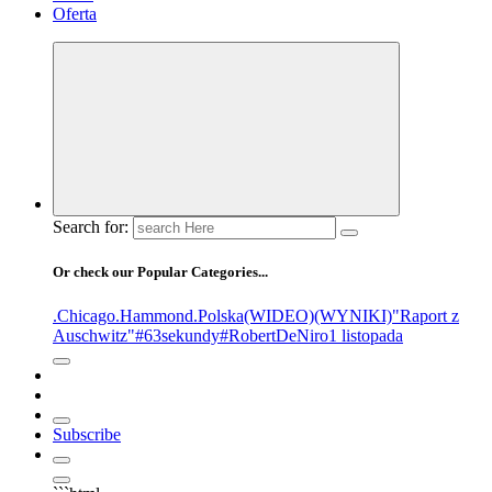
Oferta
Search for:
Or check our Popular Categories...
.Chicago
.Hammond
.Polska
(WIDEO)
(WYNIKI)
"Raport z
Auschwitz"
#63sekundy
#RobertDeNiro
1 listopada
Subscribe