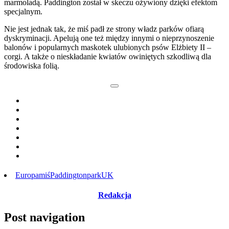
marmoladą. Paddington został w skeczu ożywiony dzięki efektom
specjalnym.
Nie jest jednak tak, że miś padł ze strony władz parków ofiarą
dyskryminacji. Apelują one też między innymi o nieprzynoszenie
balonów i popularnych maskotek ulubionych psów Elżbiety II –
corgi. A także o nieskładanie kwiatów owiniętych szkodliwą dla
środowiska folią.
Europa
miś
Paddington
park
UK
Redakcja
Post navigation