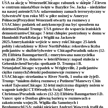
USA za akcję w Wenezueli
Chicago: rabunek w sklepie 7-Eleven
w centrum miasta
Msze święte w Bazylice Św. Jacka – niedzielne
na naszej antenie!
USA: udaremniony zamach terrorystyczny w
Sylwestra
W tym roku MŚ w piłce nożnej w Ameryce
Północnej
Prezydent Wenezueli otwarty na rozmowy z
USA
Chiny: podatek od antykoncepcji ma być sposobem na
dzietność
Donald Trump: USA gotowe do wsparcia irańskich
demonstrantów
Chicago: 7-letni chłopiec postrzelony w domu w
Humboldt Park
Relacja z Wigilii na Jackowie
2025.
Amerykańskie wejście w nowy rok
Chicago: 25-latek
pobity i okradziony w River North
Polska: rekordowa liczba
policjantów w służbie
Sylwester w Chicago
Poradnik sukces (12-
29) Elżbieta Baumgartner
IL: emerytowana nauczycielka
wygrała 250 tys. dolarów w loterii
Niemcy: napad stulecia w
Gelsenkirchen
Floryda: spotkanie D. Trumpa i B.
Netanjahu
Chicago: wypadek w Wrigleyville, 2 policjantów
ciężko rannych
Zełenski podsumowuje rozmowy w
USA
Chicago: strzelanina w River North, 1 osoba nie żyje
D.
Trump: “miałem dobrą rozmowę z Putinem”
Manewry Chin
wokół Tajwanu
Chicago: 32-letni mężczyzna dźgnięty nożem w
wagonie kolejki CTA
Wesołych Świąt! Merry
Christmas!
Poradnik sukces (12-22) Elżbieta Baumgartner
J.D.
Vance: spór o Donbas główną barierą w rozmowach o
zakończeniu wojny
26. Wigilia dla Samotnych i
Bezdomnych
USA: polski pięściarz Andrzej Wawrzyk trafił do