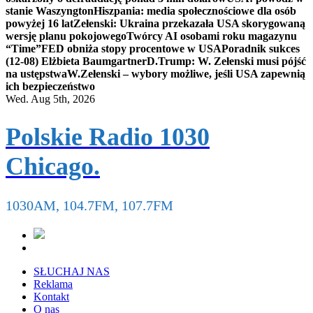
stanie Waszyngton
Hiszpania: media społecznościowe dla osób
powyżej 16 lat
Zełenski: Ukraina przekazała USA skorygowaną
wersję planu pokojowego
Twórcy AI osobami roku magazynu
“Time”
FED obniża stopy procentowe w USA
Poradnik sukces
(12-08) Elżbieta Baumgartner
D.Trump: W. Zełenski musi pójść
na ustępstwa
W.Zełenski – wybory możliwe, jeśli USA zapewnią
ich bezpieczeństwo
Wed. Aug 5th, 2026
Polskie Radio 1030
Chicago.
1030AM, 104.7FM, 107.7FM
SŁUCHAJ NAS
Reklama
Kontakt
O nas