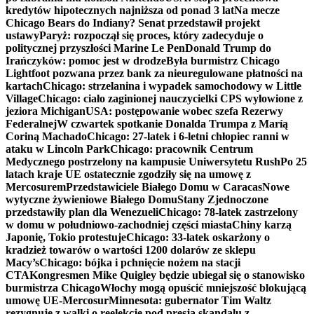
kredytów hipotecznych najniższa od ponad 3 lat
Na mecze
Chicago Bears do Indiany? Senat przedstawił projekt
ustawy
Paryż: rozpoczął się proces, który zadecyduje o
politycznej przyszłości Marine Le Pen
Donald Trump do
Irańczyków: pomoc jest w drodze
Była burmistrz Chicago
Lightfoot pozwana przez bank za nieuregulowane płatności na
kartach
Chicago: strzelanina i wypadek samochodowy w Little
Village
Chicago: ciało zaginionej nauczycielki CPS wyłowione z
jeziora Michigan
USA: postępowanie wobec szefa Rezerwy
Federalnej
W czwartek spotkanie Donalda Trumpa z Maríą
Coriną Machado
Chicago: 27-latek i 6-letni chłopiec ranni w
ataku w Lincoln Park
Chicago: pracownik Centrum
Medycznego postrzelony na kampusie Uniwersytetu Rush
Po 25
latach kraje UE ostatecznie zgodziły się na umowę z
Mercosurem
Przedstawiciele Białego Domu w Caracas
Nowe
wytyczne żywieniowe Białego Domu
Stany Zjednoczone
przedstawiły plan dla Wenezueli
Chicago: 78-latek zastrzelony
w domu w południowo-zachodniej części miasta
Chiny karzą
Japonię, Tokio protestuje
Chicago: 33-latek oskarżony o
kradzież towarów o wartości 1200 dolarów ze sklepu
Macy’s
Chicago: bójka i pchnięcie nożem na stacji
CTA
Kongresmen Mike Quigley będzie ubiegał się o stanowisko
burmistrza Chicago
Włochy mogą opuścić mniejszość blokującą
umowę UE-Mercosur
Minnesota: gubernator Tim Waltz
rezygnuje z walki o reelekcję pod presją skandalu z