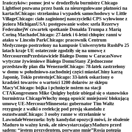
Irańczyków: pomoc jest w drodze
Była burmistrz Chicago
Lightfoot pozwana przez bank za nieuregulowane płatności na
kartach
Chicago: strzelanina i wypadek samochodowy w Little
Village
Chicago: ciało zaginionej nauczycielki CPS wyłowione z
jeziora Michigan
USA: postępowanie wobec szefa Rezerwy
Federalnej
W czwartek spotkanie Donalda Trumpa z Maríą
Coriną Machado
Chicago: 27-latek i 6-letni chłopiec ranni w
ataku w Lincoln Park
Chicago: pracownik Centrum
Medycznego postrzelony na kampusie Uniwersytetu Rush
Po 25
latach kraje UE ostatecznie zgodziły się na umowę z
Mercosurem
Przedstawiciele Białego Domu w Caracas
Nowe
wytyczne żywieniowe Białego Domu
Stany Zjednoczone
przedstawiły plan dla Wenezueli
Chicago: 78-latek zastrzelony
w domu w południowo-zachodniej części miasta
Chiny karzą
Japonię, Tokio protestuje
Chicago: 33-latek oskarżony o
kradzież towarów o wartości 1200 dolarów ze sklepu
Macy’s
Chicago: bójka i pchnięcie nożem na stacji
CTA
Kongresmen Mike Quigley będzie ubiegał się o stanowisko
burmistrza Chicago
Włochy mogą opuścić mniejszość blokującą
umowę UE-Mercosur
Minnesota: gubernator Tim Waltz
rezygnuje z walki o reelekcję pod presją skandalu z
oszustwami
Chicago: 3 osoby ranne w strzelaninie w
Lawndale
Wenezuela: były kandydat opozycji mówi, że obalenie
Maduro to ważny krok, ale niewystarczający
Maduro przed
sądem: “jestem prezydentem, porwano mnie”
Rosja potępia