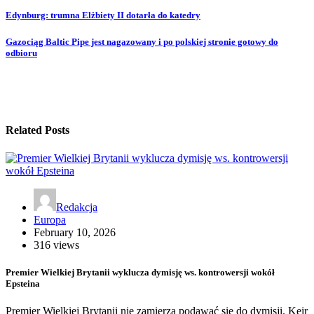
Edynburg: trumna Elżbiety II dotarła do katedry
Gazociąg Baltic Pipe jest nagazowany i po polskiej stronie gotowy do
odbioru
Related Posts
Redakcja
Europa
February 10, 2026
316 views
Premier Wielkiej Brytanii wyklucza dymisję ws. kontrowersji wokół
Epsteina
Premier Wielkiej Brytanii nie zamierza podawać się do dymisji. Keir