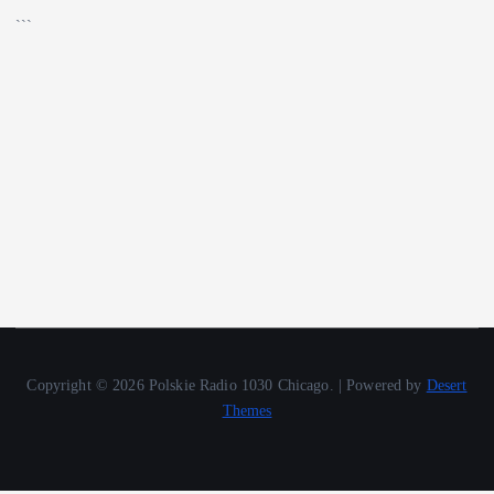
🔊
```
Copyright © 2026 Polskie Radio 1030 Chicago. | Powered by
Desert
Themes