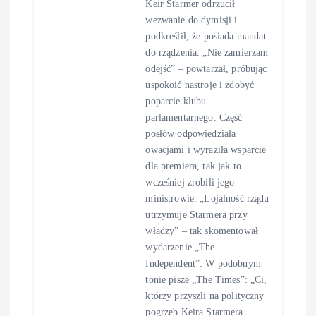
Keir Starmer odrzucił
wezwanie do dymisji i
podkreślił, że posiada mandat
do rządzenia. „Nie zamierzam
odejść” – powtarzał, próbując
uspokoić nastroje i zdobyć
poparcie klubu
parlamentarnego. Część
posłów odpowiedziała
owacjami i wyraziła wsparcie
dla premiera, tak jak to
wcześniej zrobili jego
ministrowie. „Lojalność rządu
utrzymuje Starmera przy
władzy” – tak skomentował
wydarzenie „The
Independent”. W podobnym
tonie pisze „The Times”: „Ci,
którzy przyszli na polityczny
pogrzeb Keira Starmera