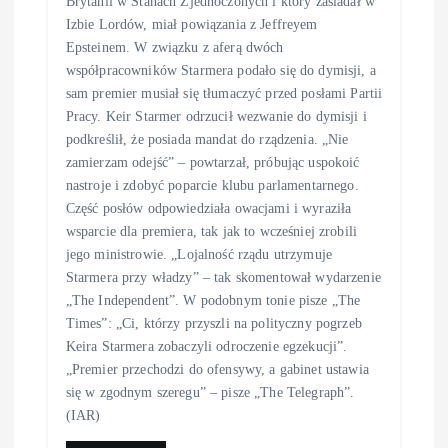
Brytanii w Stanach Zjednoczonych i który zasiadał w
Izbie Lordów, miał powiązania z Jeffreyem
Epsteinem. W związku z aferą dwóch
współpracowników Starmera podało się do dymisji, a
sam premier musiał się tłumaczyć przed posłami Partii
Pracy. Keir Starmer odrzucił wezwanie do dymisji i
podkreślił, że posiada mandat do rządzenia. „Nie
zamierzam odejść” – powtarzał, próbując uspokoić
nastroje i zdobyć poparcie klubu parlamentarnego.
Część posłów odpowiedziała owacjami i wyraziła
wsparcie dla premiera, tak jak to wcześniej zrobili
jego ministrowie. „Lojalność rządu utrzymuje
Starmera przy władzy” – tak skomentował wydarzenie
„The Independent”. W podobnym tonie pisze „The
Times”: „Ci, którzy przyszli na polityczny pogrzeb
Keira Starmera zobaczyli odroczenie egzekucji”.
„Premier przechodzi do ofensywy, a gabinet ustawia
się w zgodnym szeregu” – pisze „The Telegraph”.
(IAR)