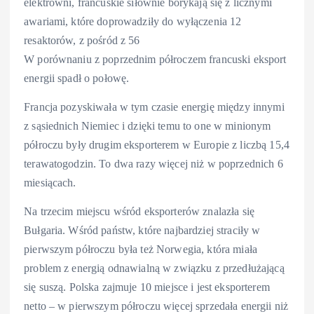
elektrowni, francuskie siłownie borykają się z licznymi
awariami, które doprowadziły do wyłączenia 12
resaktorów, z pośród z 56
W porównaniu z poprzednim półroczem francuski eksport
energii spadł o połowę.
Francja pozyskiwała w tym czasie energię między innymi
z sąsiednich Niemiec i dzięki temu to one w minionym
półroczu były drugim eksporterem w Europie z liczbą 15,4
terawatogodzin. To dwa razy więcej niż w poprzednich 6
miesiącach.
Na trzecim miejscu wśród eksporterów znalazła się
Bułgaria. Wśród państw, które najbardziej straciły w
pierwszym półroczu była też Norwegia, która miała
problem z energią odnawialną w związku z przedłużającą
się suszą. Polska zajmuje 10 miejsce i jest eksporterem
netto – w pierwszym półroczu więcej sprzedała energii niż