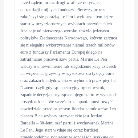
przed sądem po raz drugi w aferze dotyczącej
defraudacji unijnych funduszy. Pierwszy proces
zakończył się porażką Le Pen i wykluczeniem jej ze
startu w przyszłorocznych wyborach prezydenckich.
Apelację od pierwszego wyroku złożyło jedenastu
polityków Zjednoczenia Narodowego, którym zarzuca
się nielegalne wykorzystanie niemal trzech milionów
euro z funduszy Parlamentu Europejskiego na
zatrudnianie pracowników partii. Marine Le Pen
walczy o uniewinnienie lub złagodzenie kary czterech
lat więzienia, grzywny w wysokości stu tysięcy euro
oraz zakazu kandydowania w wyborach przez pięć lat.
“Latem, czyli gdy sąd apelacyjny ogłosi wyrok,
zapadnie decyzja dotycząca mojego startu w wyborach
prezydenckich. We wrześniu kampania musi ruszyć” –
powiedziała przed procesem liderka narodowców. Ich
planem B na wybory prezydenckie jest Jordan
Bardella – 30-letni szef partii i wychowanek Marine
Le Pen. Jego start wydaje się coraz bardziej
prawdopodobny, ponieważ w sondażach uzyskuje on