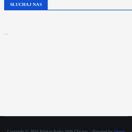
SŁUCHAJ NAS
▶
Kliknij PLAY, aby słuchać
🔊
```
Copyright © 2026 Polskie Radio 1030 Chicago. | Powered by
Desert