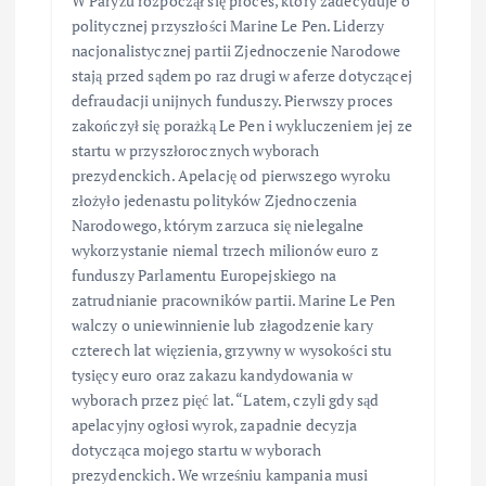
W Paryżu rozpoczął się proces, który zadecyduje o
politycznej przyszłości Marine Le Pen. Liderzy
nacjonalistycznej partii Zjednoczenie Narodowe
stają przed sądem po raz drugi w aferze dotyczącej
defraudacji unijnych funduszy. Pierwszy proces
zakończył się porażką Le Pen i wykluczeniem jej ze
startu w przyszłorocznych wyborach
prezydenckich. Apelację od pierwszego wyroku
złożyło jedenastu polityków Zjednoczenia
Narodowego, którym zarzuca się nielegalne
wykorzystanie niemal trzech milionów euro z
funduszy Parlamentu Europejskiego na
zatrudnianie pracowników partii. Marine Le Pen
walczy o uniewinnienie lub złagodzenie kary
czterech lat więzienia, grzywny w wysokości stu
tysięcy euro oraz zakazu kandydowania w
wyborach przez pięć lat. “Latem, czyli gdy sąd
apelacyjny ogłosi wyrok, zapadnie decyzja
dotycząca mojego startu w wyborach
prezydenckich. We wrześniu kampania musi