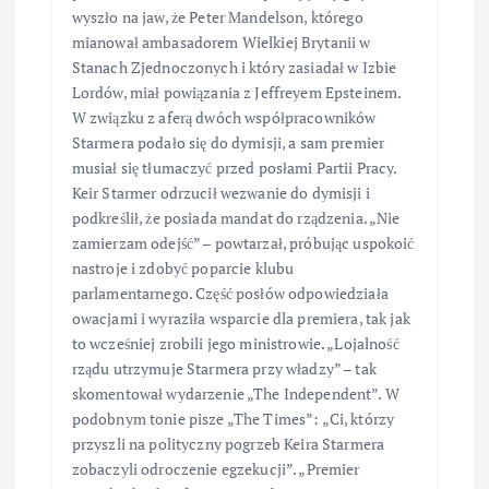
wyszło na jaw, że Peter Mandelson, którego
mianował ambasadorem Wielkiej Brytanii w
Stanach Zjednoczonych i który zasiadał w Izbie
Lordów, miał powiązania z Jeffreyem Epsteinem.
W związku z aferą dwóch współpracowników
Starmera podało się do dymisji, a sam premier
musiał się tłumaczyć przed posłami Partii Pracy.
Keir Starmer odrzucił wezwanie do dymisji i
podkreślił, że posiada mandat do rządzenia. „Nie
zamierzam odejść” – powtarzał, próbując uspokoić
nastroje i zdobyć poparcie klubu
parlamentarnego. Część posłów odpowiedziała
owacjami i wyraziła wsparcie dla premiera, tak jak
to wcześniej zrobili jego ministrowie. „Lojalność
rządu utrzymuje Starmera przy władzy” – tak
skomentował wydarzenie „The Independent”. W
podobnym tonie pisze „The Times”: „Ci, którzy
przyszli na polityczny pogrzeb Keira Starmera
zobaczyli odroczenie egzekucji”. „Premier