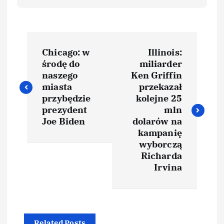
Chicago: w
Illinois:
środę do
miliarder
naszego
Ken Griffin
miasta
przekazał
przybędzie
kolejne 25
prezydent
mln
Joe Biden
dolarów na
kampanię
wyborczą
Richarda
Irvina
Related Posts