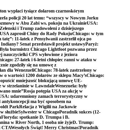
ton wypłaci tysiące dolarom czarnoskórym
efa policji 20 lat temu: “wszyscy w Nowym Jorku
rozmowy w Abu Zabi ws. pokoju na Ukrainie
USA:
Zełenski i Trump zadowoleni z dzisiejszego
 USA zaprosił Chiny do Rady Pokoju
Chicago: w tym
tatę”: 11-latek z Pensylwanii zastrzelił ojca po
Indiany? Senat przedstawił projekt ustawy
Paryż:
Była burmistrz Chicago Lightfoot pozwana przez
ej nauczycielki CPS wyłowione z jeziora
icago: 27-latek i 6-letni chłopiec ranni w ataku w
cznie zgodziły się na umowę z
lan dla Wenezueli
Chicago: 78-latek zastrzelony w
w o wartości 1200 dolarów ze sklepu Macy’s
Chicago:
opuścić mniejszość blokującą umowę UE-
e w strzelaninie w Lawndale
Wenezuela: były
rwano mnie”
Rosja potępia USA za akcję w
USA: udaremniony zamach terrorystyczny w
d antykoncepcji ma być sposobem na
boldt Park
Relacja z Wigilii na Jackowie
 w służbie
Sylwester w Chicago
Poradnik sukces (12-
n
Floryda: spotkanie D. Trumpa i B.
anina w River North, 1 osoba nie żyje
D. Trump:
ki CTA
Wesołych Świąt! Merry Christmas!
Poradnik