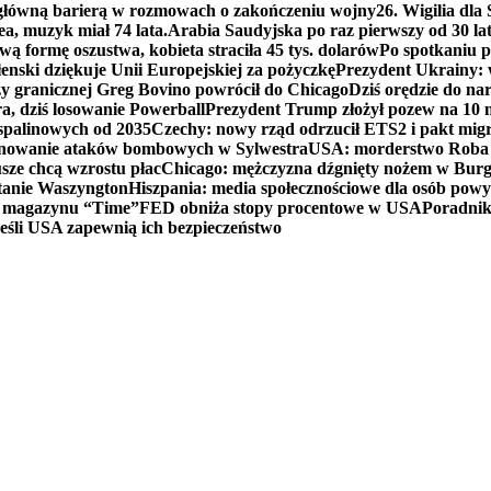
 główną barierą w rozmowach o zakończeniu wojny
26. Wigilia dl
ea, muzyk miał 74 lata.
Arabia Saudyjska po raz pierwszy od 30 la
ą formę oszustwa, kobieta straciła 45 tys. dolarów
Po spotkaniu 
enski dziękuje Unii Europejskiej za pożyczkę
Prezydent Ukrainy: 
y granicznej Greg Bovino powrócił do Chicago
Dziś orędzie do n
a, dziś losowanie Powerball
Prezydent Trump złożył pozew na 10
 spalinowych od 2035
Czechy: nowy rząd odrzucił ETS2 i pakt mig
planowanie ataków bombowych w Sylwestra
USA: morderstwo Roba Re
usze chcą wzrostu płac
Chicago: mężczyzna dźgnięty nożem w Burg
tanie Waszyngton
Hiszpania: media społecznościowe dla osób powyż
u magazynu “Time”
FED obniża stopy procentowe w USA
Poradnik
eśli USA zapewnią ich bezpieczeństwo