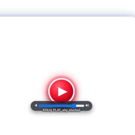
▶
🔈
🔊
Kliknij PLAY, aby słuchać