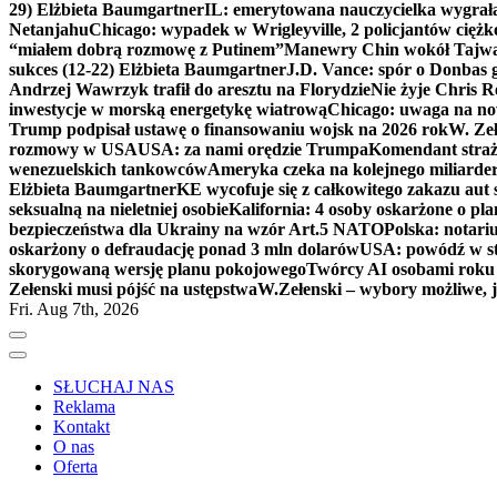
29) Elżbieta Baumgartner
IL: emerytowana nauczycielka wygrała 
Netanjahu
Chicago: wypadek w Wrigleyville, 2 policjantów cięż
“miałem dobrą rozmowę z Putinem”
Manewry Chin wokół Tajw
sukces (12-22) Elżbieta Baumgartner
J.D. Vance: spór o Donbas
Andrzej Wawrzyk trafił do aresztu na Florydzie
Nie żyje Chris R
inwestycje w morską energetykę wiatrową
Chicago: uwaga na now
Trump podpisał ustawę o finansowaniu wojsk na 2026 rok
W. Zeł
rozmowy w USA
USA: za nami orędzie Trumpa
Komendant straż
wenezuelskich tankowców
Ameryka czeka na kolejnego miliarder
Elżbieta Baumgartner
KE wycofuje się z całkowitego zakazu aut
seksualną na nieletniej osobie
Kalifornia: 4 osoby oskarżone o 
bezpieczeństwa dla Ukrainy na wzór Art.5 NATO
Polska: notari
oskarżony o defraudację ponad 3 mln dolarów
USA: powódź w s
skorygowaną wersję planu pokojowego
Twórcy AI osobami rok
Zełenski musi pójść na ustępstwa
W.Zełenski – wybory możliwe, j
Fri. Aug 7th, 2026
SŁUCHAJ NAS
Reklama
Kontakt
O nas
Oferta