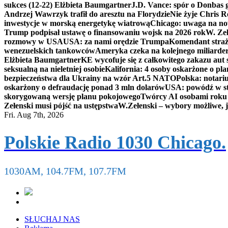
sukces (12-22) Elżbieta Baumgartner
J.D. Vance: spór o Donbas
Andrzej Wawrzyk trafił do aresztu na Florydzie
Nie żyje Chris R
inwestycje w morską energetykę wiatrową
Chicago: uwaga na now
Trump podpisał ustawę o finansowaniu wojsk na 2026 rok
W. Zeł
rozmowy w USA
USA: za nami orędzie Trumpa
Komendant straż
wenezuelskich tankowców
Ameryka czeka na kolejnego miliarder
Elżbieta Baumgartner
KE wycofuje się z całkowitego zakazu aut
seksualną na nieletniej osobie
Kalifornia: 4 osoby oskarżone o 
bezpieczeństwa dla Ukrainy na wzór Art.5 NATO
Polska: notari
oskarżony o defraudację ponad 3 mln dolarów
USA: powódź w s
skorygowaną wersję planu pokojowego
Twórcy AI osobami rok
Zełenski musi pójść na ustępstwa
W.Zełenski – wybory możliwe, j
Fri. Aug 7th, 2026
Polskie Radio 1030 Chicago.
1030AM, 104.7FM, 107.7FM
SŁUCHAJ NAS