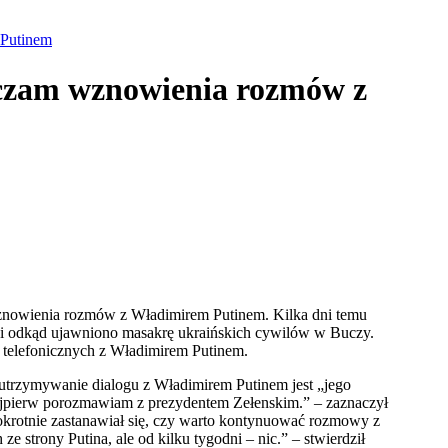
.Putinem
uczam wznowienia rozmów z
znowienia rozmów z Władimirem Putinem. Kilka dni temu
sji odkąd ujawniono masakrę ukraińskich cywilów w Buczy.
telefonicznych z Władimirem Putinem.
 utrzymywanie dialogu z Władimirem Putinem jest „jego
pierw porozmawiam z prezydentem Zełenskim.” – zaznaczył
okrotnie zastanawiał się, czy warto kontynuować rozmowy z
 strony Putina, ale od kilku tygodni – nic.” – stwierdził