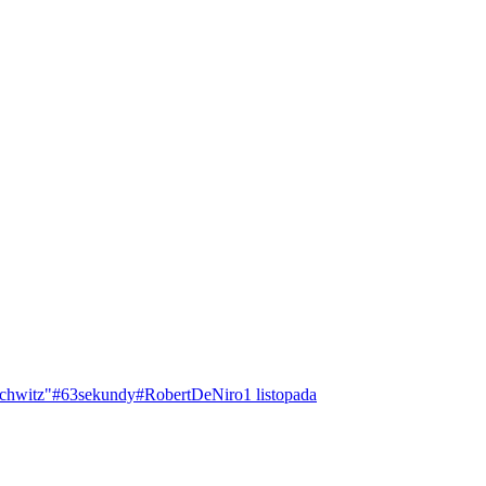
chwitz"
#63sekundy
#RobertDeNiro
1 listopada