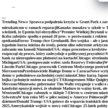
```
Trending News:
Sprawca podpalenia krzyża w Grant Park z zar
mieszkańcom w ramach reparacji
Kanada: masakra w szkole w Tu
wiedzieli, że Epstein był obrzydliwy”
Premier Wielkiej Brytanii w
liczba zabójstw spadła o ponad 20 proc. w porównaniu z rokiem 
spotkania
Davos: Trump chce Grenlandii. Bez wojska – ale z jas
tygodniu burza śnieżna do środy, potem silne uderzenie arktycz
zabraniu mu konsoli Nintendo
USA: stopa procentowa kredytów h
rozpoczął się proces, który zadecyduje o politycznej przyszłości
bank za nieuregulowane płatności na kartach
Chicago: strzelani
Michigan
USA: postępowanie wobec szefa Rezerwy Federalnej
W 
Lincoln Park
Chicago: pracownik Centrum Medycznego postrzel
Mercosurem
Przedstawiciele Białego Domu w Caracas
Nowe wyty
domu w południowo-zachodniej części miasta
Chiny karzą Japoni
bójka i pchnięcie nożem na stacji CTA
Kongresmen Mike Quigley b
Mercosur
Minnesota: gubernator Tim Waltz rezygnuje z walki o 
kandydat opozycji mówi, że obalenie Maduro to ważny krok, ale
Wenezueli
Chicago: rabunek w sklepie 7-Eleven w centrum miast
Sylwestra
W tym roku MŚ w piłce nożnej w Ameryce Północnej
P
dzietność
Donald Trump: USA gotowe do wsparcia irańskich de
2025.
Amerykańskie wejście w nowy rok
Chicago: 25-latek pobit