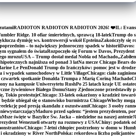
zutami
RADIOTON RADIOTON RADIOTON 2026! ❤️
IL: Evans
mbler Ridge. 10 ofiar śmiertelnych, sprawcą 18-latek
Trump do sz
yklucza dymisję ws. kontrowersji wokół Epsteina
Zakończyły się 
poprzednim – to największy jednoroczny spadek w historii
Davos: 
nym sygnałem do świata
Rozpoczęło się Forum w Davos, Prezydent
nego mrozu
USA – Trump dostał medal Nobla od Machado
„Zabiłem 
ipotecznych najniższa od ponad 3 lat
Na mecze Chicago Bears do 
 Marine Le Pen
Donald Trump do Irańczyków: pomoc jest w drodze
na i wypadek samochodowy w Little Village
Chicago: ciało zaginion
czwartek spotkanie Donalda Trumpa z Maríą Coriną Machado
Ch
ony na kampusie Uniwersytetu Rush
Po 25 latach kraje UE ostate
czne żywieniowe Białego Domu
Stany Zjednoczone przedstawiły p
ę, Tokio protestuje
Chicago: 33-latek oskarżony o kradzież towaró
ędzie ubiegał się o stanowisko burmistrza Chicago
Włochy mogą 
reelekcję pod presją skandalu z oszustwami
Chicago: 3 osoby rann
 niewystarczający
Maduro przed sądem: “jestem prezydentem, po
a
Msze święte w Bazylice Św. Jacka – niedzielne na naszej antenie!
rezydent Wenezueli otwarty na rozmowy z USA
Chiny: podatek o
monstrantów
Chicago: 7-letni chłopiec postrzelony w domu w Hum
y i okradziony w River North
Polska: rekordowa liczba policjantów