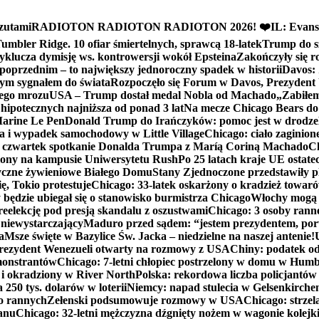
zutami
RADIOTON RADIOTON RADIOTON 2026! ❤️
IL: Evans
mbler Ridge. 10 ofiar śmiertelnych, sprawcą 18-latek
Trump do sz
yklucza dymisję ws. kontrowersji wokół Epsteina
Zakończyły się 
poprzednim – to największy jednoroczny spadek w historii
Davos: 
nym sygnałem do świata
Rozpoczęło się Forum w Davos, Prezydent
nego mrozu
USA – Trump dostał medal Nobla od Machado
„Zabiłem 
ipotecznych najniższa od ponad 3 lat
Na mecze Chicago Bears do 
 Marine Le Pen
Donald Trump do Irańczyków: pomoc jest w drodze
na i wypadek samochodowy w Little Village
Chicago: ciało zaginion
czwartek spotkanie Donalda Trumpa z Maríą Coriną Machado
Ch
ony na kampusie Uniwersytetu Rush
Po 25 latach kraje UE ostate
czne żywieniowe Białego Domu
Stany Zjednoczone przedstawiły p
ę, Tokio protestuje
Chicago: 33-latek oskarżony o kradzież towaró
ędzie ubiegał się o stanowisko burmistrza Chicago
Włochy mogą 
reelekcję pod presją skandalu z oszustwami
Chicago: 3 osoby rann
 niewystarczający
Maduro przed sądem: “jestem prezydentem, po
a
Msze święte w Bazylice Św. Jacka – niedzielne na naszej antenie!
rezydent Wenezueli otwarty na rozmowy z USA
Chiny: podatek o
monstrantów
Chicago: 7-letni chłopiec postrzelony w domu w Hum
y i okradziony w River North
Polska: rekordowa liczba policjantów
250 tys. dolarów w loterii
Niemcy: napad stulecia w Gelsenkirche
ko rannych
Zełenski podsumowuje rozmowy w USA
Chicago: strzel
anu
Chicago: 32-letni mężczyzna dźgnięty nożem w wagonie kolej