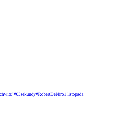
chwitz"
#63sekundy
#RobertDeNiro
1 listopada