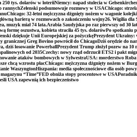
250 tys. dolarów w loterii
Niemcy: napad stulecia w Gelsenkirche
ko rannych
Zełenski podsumowuje rozmowy w USA
Chicago: strzel
anu
Chicago: 32-letni mężczyzna dźgnięty nożem w wagonie kolej
 główną barierą w rozmowach o zakończeniu wojny
26. Wigilia dl
ea, muzyk miał 74 lata.
Arabia Saudyjska po raz pierwszy od 30 la
ą formę oszustwa, kobieta straciła 45 tys. dolarów
Po spotkaniu 
enski dziękuje Unii Europejskiej za pożyczkę
Prezydent Ukrainy: 
y granicznej Greg Bovino powrócił do Chicago
Dziś orędzie do n
a, dziś losowanie Powerball
Prezydent Trump złożył pozew na 10
 spalinowych od 2035
Czechy: nowy rząd odrzucił ETS2 i pakt mig
planowanie ataków bombowych w Sylwestra
USA: morderstwo Roba Re
usze chcą wzrostu płac
Chicago: mężczyzna dźgnięty nożem w Burg
tanie Waszyngton
Hiszpania: media społecznościowe dla osób powyż
u magazynu “Time”
FED obniża stopy procentowe w USA
Poradnik
eśli USA zapewnią ich bezpieczeństwo