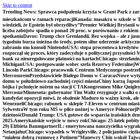
Skip to content
Trending News:
Sprawca podpalenia krzyża w Grant Park z zar
mieszkańcom w ramach reparacji
Kanada: masakra w szkole w Tu
wiedzieli, że Epstein był obrzydliwy”
Premier Wielkiej Brytanii w
liczba zabójstw spadła o ponad 20 proc. w porównaniu z rokiem 
spotkania
Davos: Trump chce Grenlandii. Bez wojska – ale z jas
tygodniu burza śnieżna do środy, potem silne uderzenie arktycz
zabraniu mu konsoli Nintendo
USA: stopa procentowa kredytów h
rozpoczął się proces, który zadecyduje o politycznej przyszłości
bank za nieuregulowane płatności na kartach
Chicago: strzelani
Michigan
USA: postępowanie wobec szefa Rezerwy Federalnej
W 
Lincoln Park
Chicago: pracownik Centrum Medycznego postrzel
Mercosurem
Przedstawiciele Białego Domu w Caracas
Nowe wyty
domu w południowo-zachodniej części miasta
Chiny karzą Japoni
bójka i pchnięcie nożem na stacji CTA
Kongresmen Mike Quigley b
Mercosur
Minnesota: gubernator Tim Waltz rezygnuje z walki o 
kandydat opozycji mówi, że obalenie Maduro to ważny krok, ale
Wenezueli
Chicago: rabunek w sklepie 7-Eleven w centrum miast
Sylwestra
W tym roku MŚ w piłce nożnej w Ameryce Północnej
P
dzietność
Donald Trump: USA gotowe do wsparcia irańskich de
2025.
Amerykańskie wejście w nowy rok
Chicago: 25-latek pobit
29) Elżbieta Baumgartner
IL: emerytowana nauczycielka wygrała 
Netanjahu
Chicago: wypadek w Wrigleyville, 2 policjantów cięż
“miałem dobrą rozmowę z Putinem”
Manewry Chin wokół Tajw