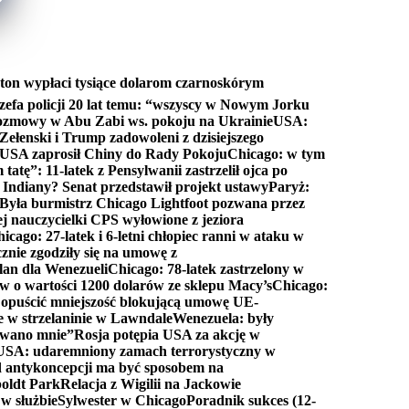
ton wypłaci tysiące dolarom czarnoskórym
efa policji 20 lat temu: “wszyscy w Nowym Jorku
rozmowy w Abu Zabi ws. pokoju na Ukrainie
USA:
Zełenski i Trump zadowoleni z dzisiejszego
 USA zaprosił Chiny do Rady Pokoju
Chicago: w tym
tatę”: 11-latek z Pensylwanii zastrzelił ojca po
Indiany? Senat przedstawił projekt ustawy
Paryż:
Była burmistrz Chicago Lightfoot pozwana przez
ej nauczycielki CPS wyłowione z jeziora
icago: 27-latek i 6-letni chłopiec ranni w ataku w
cznie zgodziły się na umowę z
lan dla Wenezueli
Chicago: 78-latek zastrzelony w
w o wartości 1200 dolarów ze sklepu Macy’s
Chicago:
opuścić mniejszość blokującą umowę UE-
e w strzelaninie w Lawndale
Wenezuela: były
rwano mnie”
Rosja potępia USA za akcję w
USA: udaremniony zamach terrorystyczny w
d antykoncepcji ma być sposobem na
boldt Park
Relacja z Wigilii na Jackowie
 w służbie
Sylwester w Chicago
Poradnik sukces (12-