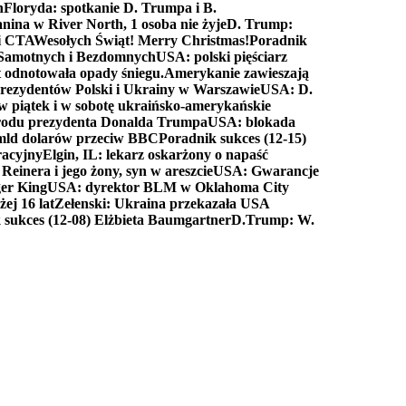
n
Floryda: spotkanie D. Trumpa i B.
anina w River North, 1 osoba nie żyje
D. Trump:
ki CTA
Wesołych Świąt! Merry Christmas!
Poradnik
a Samotnych i Bezdomnych
USA: polski pięściarz
t odnotowała opady śniegu.
Amerykanie zawieszają
prezydentów Polski i Ukrainy w Warszawie
USA: D.
w piątek i w sobotę ukraińsko-amerykańskie
arodu prezydenta Donalda Trumpa
USA: blokada
 mld dolarów przeciw BBC
Poradnik sukces (12-15)
racyjny
Elgin, IL: lekarz oskarżony o napaść
inera i jego żony, syn w areszcie
USA: Gwarancje
er King
USA: dyrektor BLM w Oklahoma City
ej 16 lat
Zełenski: Ukraina przekazała USA
 sukces (12-08) Elżbieta Baumgartner
D.Trump: W.