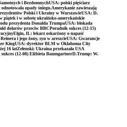
a Samotnych i Bezdomnych
USA: polski pięściarz
t odnotowała opady śniegu.
Amerykanie zawieszają
prezydentów Polski i Ukrainy w Warszawie
USA: D.
w piątek i w sobotę ukraińsko-amerykańskie
arodu prezydenta Donalda Trumpa
USA: blokada
 mld dolarów przeciw BBC
Poradnik sukces (12-15)
racyjny
Elgin, IL: lekarz oskarżony o napaść
inera i jego żony, syn w areszcie
USA: Gwarancje
er King
USA: dyrektor BLM w Oklahoma City
ej 16 lat
Zełenski: Ukraina przekazała USA
 sukces (12-08) Elżbieta Baumgartner
D.Trump: W.