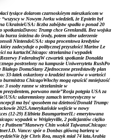
p
ł
a
c
i
t
y
s
i
ą
c
e
d
o
l
a
r
o
m
c
z
a
r
n
o
s
k
ó
r
y
m
m
i
e
s
z
k
a
ń
c
o
m
w
:
“
w
s
z
y
s
c
y
w
N
o
w
y
m
J
o
r
k
u
w
i
e
d
z
i
e
l
i
,
ż
e
E
p
s
t
e
i
n
b
y
ł
n
a
U
k
r
a
i
n
i
e
U
S
A
:
l
i
c
z
b
a
z
a
b
ó
j
s
t
w
s
p
a
d
ł
a
o
p
o
n
a
d
2
0
o
s
p
o
t
k
a
n
i
a
D
a
v
o
s
:
T
r
u
m
p
c
h
c
e
G
r
e
n
l
a
n
d
i
i
.
B
e
z
w
o
j
s
k
a
n
i
u
b
u
r
z
a
ś
n
i
e
ż
n
a
d
o
ś
r
o
d
y
,
p
o
t
e
m
s
i
l
n
e
u
d
e
r
z
e
n
i
e
o
n
s
o
l
i
N
i
n
t
e
n
d
o
U
S
A
:
s
t
o
p
a
p
r
o
c
e
n
t
o
w
a
k
r
e
d
y
t
ó
w
k
t
ó
r
y
z
a
d
e
c
y
d
u
j
e
o
p
o
l
i
t
y
c
z
n
e
j
p
r
z
y
s
z
ł
o
ś
c
i
M
a
r
i
n
e
L
e
o
ś
c
i
n
a
k
a
r
t
a
c
h
C
h
i
c
a
g
o
:
s
t
r
z
e
l
a
n
i
n
a
i
w
y
p
a
d
e
k
R
e
z
e
r
w
y
F
e
d
e
r
a
l
n
e
j
W
c
z
w
a
r
t
e
k
s
p
o
t
k
a
n
i
e
D
o
n
a
l
d
a
c
z
n
e
g
o
p
o
s
t
r
z
e
l
o
n
y
n
a
k
a
m
p
u
s
i
e
U
n
i
w
e
r
s
y
t
e
t
u
R
u
s
h
P
o
e
B
i
a
ł
e
g
o
D
o
m
u
S
t
a
n
y
Z
j
e
d
n
o
c
z
o
n
e
p
r
z
e
d
s
t
a
w
i
ł
y
p
l
a
n
g
o
:
3
3
-
l
a
t
e
k
o
s
k
a
r
ż
o
n
y
o
k
r
a
d
z
i
e
ż
t
o
w
a
r
ó
w
o
w
a
r
t
o
ś
c
i
o
b
u
r
m
i
s
t
r
z
a
C
h
i
c
a
g
o
W
ł
o
c
h
y
m
o
g
ą
o
p
u
ś
c
i
ć
m
n
i
e
j
s
z
o
ś
ć
o
:
3
o
s
o
b
y
r
a
n
n
e
w
s
t
r
z
e
l
a
n
i
n
i
e
w
m
p
r
e
z
y
d
e
n
t
e
m
,
p
o
r
w
a
n
o
m
n
i
e
”
R
o
s
j
a
p
o
t
ę
p
i
a
U
S
A
z
a
i
e
!
U
S
A
:
u
d
a
r
e
m
n
i
o
n
y
z
a
m
a
c
h
t
e
r
r
o
r
y
s
t
y
c
z
n
y
w
o
n
c
e
p
c
j
i
m
a
b
y
ć
s
p
o
s
o
b
e
m
n
a
d
z
i
e
t
n
o
ś
ć
D
o
n
a
l
d
T
r
u
m
p
:
a
c
k
o
w
i
e
2
0
2
5
.
A
m
e
r
y
k
a
ń
s
k
i
e
w
e
j
ś
c
i
e
w
n
o
w
y
k
c
e
s
(
1
2
-
2
9
)
E
l
ż
b
i
e
t
a
B
a
u
m
g
a
r
t
n
e
r
I
L
:
e
m
e
r
y
t
o
w
a
n
a
h
i
c
a
g
o
:
w
y
p
a
d
e
k
w
W
r
i
g
l
e
y
v
i
l
l
e
,
2
p
o
l
i
c
j
a
n
t
ó
w
c
i
ę
ż
k
o
ę
z
P
u
t
i
n
e
m
”
M
a
n
e
w
r
y
C
h
i
n
w
o
k
ó
ł
T
a
j
w
a
n
u
C
h
i
c
a
g
o
:
t
n
e
r
J
.
D
.
V
a
n
c
e
:
s
p
ó
r
o
D
o
n
b
a
s
g
ł
ó
w
n
ą
b
a
r
i
e
r
ą
w
o
r
y
d
z
i
e
N
i
e
ż
y
j
e
C
h
r
i
s
R
e
a
,
m
u
z
y
k
m
i
a
ł
7
4
l
a
t
a
.
A
r
a
b
i
a