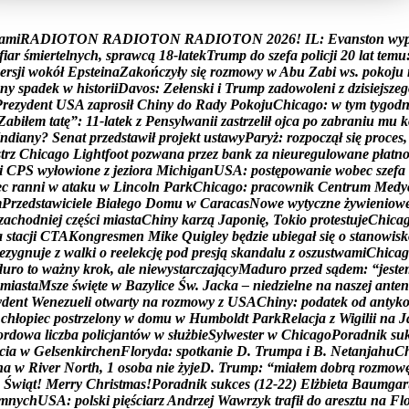
a
m
i
R
A
D
I
O
T
O
N
R
A
D
I
O
T
O
N
R
A
D
I
O
T
O
N
2
0
2
6
!
I
L
:
E
v
a
n
s
t
o
n
w
y
f
i
a
r
ś
m
i
e
r
t
e
l
n
y
c
h
,
s
p
r
a
w
c
ą
1
8
-
l
a
t
e
k
T
r
u
m
p
d
o
s
z
e
f
a
p
o
l
i
c
j
i
2
0
l
a
t
t
e
m
u
e
r
s
j
i
w
o
k
ó
ł
E
p
s
t
e
i
n
a
Z
a
k
o
ń
c
z
y
ł
y
s
i
ę
r
o
z
m
o
w
y
w
A
b
u
Z
a
b
i
w
s
.
p
o
k
o
j
u
n
y
s
p
a
d
e
k
w
h
i
s
t
o
r
i
i
D
a
v
o
s
:
Z
e
ł
e
n
s
k
i
i
T
r
u
m
p
z
a
d
o
w
o
l
e
n
i
z
d
z
i
s
i
e
j
s
z
e
g
P
r
e
z
y
d
e
n
t
U
S
A
z
a
p
r
o
s
i
ł
C
h
i
n
y
d
o
R
a
d
y
P
o
k
o
j
u
C
h
i
c
a
g
o
:
w
t
y
m
t
y
g
o
d
Z
a
b
i
ł
e
m
t
a
t
ę
”
:
1
1
-
l
a
t
e
k
z
P
e
n
s
y
l
w
a
n
i
i
z
a
s
t
r
z
e
l
i
ł
o
j
c
a
p
o
z
a
b
r
a
n
i
u
m
u
k
n
d
i
a
n
y
?
S
e
n
a
t
p
r
z
e
d
s
t
a
w
i
ł
p
r
o
j
e
k
t
u
s
t
a
w
y
P
a
r
y
ż
:
r
o
z
p
o
c
z
ą
ł
s
i
ę
p
r
o
c
e
s
,
s
t
r
z
C
h
i
c
a
g
o
L
i
g
h
t
f
o
o
t
p
o
z
w
a
n
a
p
r
z
e
z
b
a
n
k
z
a
n
i
e
u
r
e
g
u
l
o
w
a
n
e
p
ł
a
t
n
i
C
P
S
w
y
ł
o
w
i
o
n
e
z
j
e
z
i
o
r
a
M
i
c
h
i
g
a
n
U
S
A
:
p
o
s
t
ę
p
o
w
a
n
i
e
w
o
b
e
c
s
z
e
f
a
e
c
r
a
n
n
i
w
a
t
a
k
u
w
L
i
n
c
o
l
n
P
a
r
k
C
h
i
c
a
g
o
:
p
r
a
c
o
w
n
i
k
C
e
n
t
r
u
m
M
e
d
y
m
P
r
z
e
d
s
t
a
w
i
c
i
e
l
e
B
i
a
ł
e
g
o
D
o
m
u
w
C
a
r
a
c
a
s
N
o
w
e
w
y
t
y
c
z
n
e
ż
y
w
i
e
n
i
o
w
z
a
c
h
o
d
n
i
e
j
c
z
ę
ś
c
i
m
i
a
s
t
a
C
h
i
n
y
k
a
r
z
ą
J
a
p
o
n
i
ę
,
T
o
k
i
o
p
r
o
t
e
s
t
u
j
e
C
h
i
c
a
a
s
t
a
c
j
i
C
T
A
K
o
n
g
r
e
s
m
e
n
M
i
k
e
Q
u
i
g
l
e
y
b
ę
d
z
i
e
u
b
i
e
g
a
ł
s
i
ę
o
s
t
a
n
o
w
i
s
k
e
z
y
g
n
u
j
e
z
w
a
l
k
i
o
r
e
e
l
e
k
c
j
ę
p
o
d
p
r
e
s
j
ą
s
k
a
n
d
a
l
u
z
o
s
z
u
s
t
w
a
m
i
C
h
i
c
a
g
d
u
r
o
t
o
w
a
ż
n
y
k
r
o
k
,
a
l
e
n
i
e
w
y
s
t
a
r
c
z
a
j
ą
c
y
M
a
d
u
r
o
p
r
z
e
d
s
ą
d
e
m
:
“
j
e
s
t
e
m
i
a
s
t
a
M
s
z
e
ś
w
i
ę
t
e
w
B
a
z
y
l
i
c
e
Ś
w
.
J
a
c
k
a
–
n
i
e
d
z
i
e
l
n
e
n
a
n
a
s
z
e
j
a
n
t
e
n
y
d
e
n
t
W
e
n
e
z
u
e
l
i
o
t
w
a
r
t
y
n
a
r
o
z
m
o
w
y
z
U
S
A
C
h
i
n
y
:
p
o
d
a
t
e
k
o
d
a
n
t
y
k
c
h
ł
o
p
i
e
c
p
o
s
t
r
z
e
l
o
n
y
w
d
o
m
u
w
H
u
m
b
o
l
d
t
P
a
r
k
R
e
l
a
c
j
a
z
W
i
g
i
l
i
i
n
a
J
o
r
d
o
w
a
l
i
c
z
b
a
p
o
l
i
c
j
a
n
t
ó
w
w
s
ł
u
ż
b
i
e
S
y
l
w
e
s
t
e
r
w
C
h
i
c
a
g
o
P
o
r
a
d
n
i
k
s
u
c
i
a
w
G
e
l
s
e
n
k
i
r
c
h
e
n
F
l
o
r
y
d
a
:
s
p
o
t
k
a
n
i
e
D
.
T
r
u
m
p
a
i
B
.
N
e
t
a
n
j
a
h
u
C
n
a
w
R
i
v
e
r
N
o
r
t
h
,
1
o
s
o
b
a
n
i
e
ż
y
j
e
D
.
T
r
u
m
p
:
“
m
i
a
ł
e
m
d
o
b
r
ą
r
o
z
m
o
w
Ś
w
i
ą
t
!
M
e
r
r
y
C
h
r
i
s
t
m
a
s
!
P
o
r
a
d
n
i
k
s
u
k
c
e
s
(
1
2
-
2
2
)
E
l
ż
b
i
e
t
a
B
a
u
m
g
a
r
m
n
y
c
h
U
S
A
:
p
o
l
s
k
i
p
i
ę
ś
c
i
a
r
z
A
n
d
r
z
e
j
W
a
w
r
z
y
k
t
r
a
f
i
ł
d
o
a
r
e
s
z
t
u
n
a
F
l