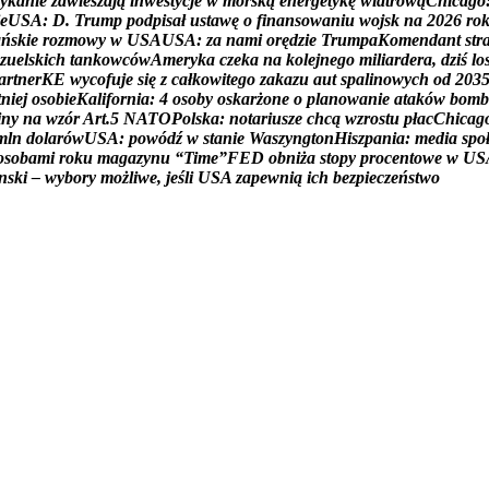
y
k
a
n
i
e
z
a
w
i
e
s
z
a
j
ą
i
n
w
e
s
t
y
c
j
e
w
m
o
r
s
k
ą
e
n
e
r
g
e
t
y
k
ę
w
i
a
t
r
o
w
ą
C
h
i
c
a
g
o
e
U
S
A
:
D
.
T
r
u
m
p
p
o
d
p
i
s
a
ł
u
s
t
a
w
ę
o
f
i
n
a
n
s
o
w
a
n
i
u
w
o
j
s
k
n
a
2
0
2
6
r
o
a
ń
s
k
i
e
r
o
z
m
o
w
y
w
U
S
A
U
S
A
:
z
a
n
a
m
i
o
r
ę
d
z
i
e
T
r
u
m
p
a
K
o
m
e
n
d
a
n
t
s
t
r
z
u
e
l
s
k
i
c
h
t
a
n
k
o
w
c
ó
w
A
m
e
r
y
k
a
c
z
e
k
a
n
a
k
o
l
e
j
n
e
g
o
m
i
l
i
a
r
d
e
r
a
,
d
z
i
ś
l
o
a
r
t
n
e
r
K
E
w
y
c
o
f
u
j
e
s
i
ę
z
c
a
ł
k
o
w
i
t
e
g
o
z
a
k
a
z
u
a
u
t
s
p
a
l
i
n
o
w
y
c
h
o
d
2
0
3
t
n
i
e
j
o
s
o
b
i
e
K
a
l
i
f
o
r
n
i
a
:
4
o
s
o
b
y
o
s
k
a
r
ż
o
n
e
o
p
l
a
n
o
w
a
n
i
e
a
t
a
k
ó
w
b
o
m
b
i
n
y
n
a
w
z
ó
r
A
r
t
.
5
N
A
T
O
P
o
l
s
k
a
:
n
o
t
a
r
i
u
s
z
e
c
h
c
ą
w
z
r
o
s
t
u
p
ł
a
c
C
h
i
c
a
g
m
l
n
d
o
l
a
r
ó
w
U
S
A
:
p
o
w
ó
d
ź
w
s
t
a
n
i
e
W
a
s
z
y
n
g
t
o
n
H
i
s
z
p
a
n
i
a
:
m
e
d
i
a
s
p
o
o
s
o
b
a
m
i
r
o
k
u
m
a
g
a
z
y
n
u
“
T
i
m
e
”
F
E
D
o
b
n
i
ż
a
s
t
o
p
y
p
r
o
c
e
n
t
o
w
e
w
U
S
n
s
k
i
–
w
y
b
o
r
y
m
o
ż
l
i
w
e
,
j
e
ś
l
i
U
S
A
z
a
p
e
w
n
i
ą
i
c
h
b
e
z
p
i
e
c
z
e
ń
s
t
w
o