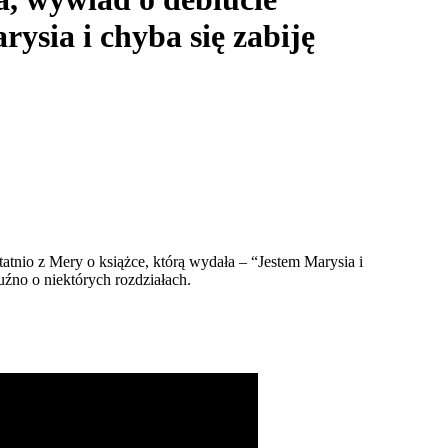
ysia i chyba się zabiję
tnio z Mery o książce, którą wydała – “Jestem Marysia i
uźno o niektórych rozdziałach.