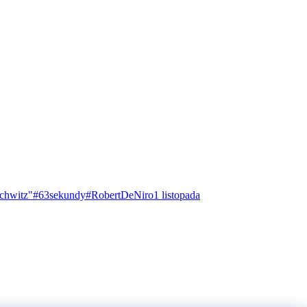
chwitz"
#63sekundy
#RobertDeNiro
1 listopada