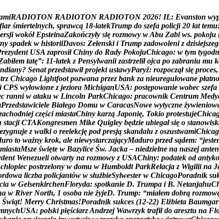
a
m
i
R
A
D
I
O
T
O
N
R
A
D
I
O
T
O
N
R
A
D
I
O
T
O
N
2
0
2
6
!
I
L
:
E
v
a
n
s
t
o
n
w
y
f
i
a
r
ś
m
i
e
r
t
e
l
n
y
c
h
,
s
p
r
a
w
c
ą
1
8
-
l
a
t
e
k
T
r
u
m
p
d
o
s
z
e
f
a
p
o
l
i
c
j
i
2
0
l
a
t
t
e
m
u
e
r
s
j
i
w
o
k
ó
ł
E
p
s
t
e
i
n
a
Z
a
k
o
ń
c
z
y
ł
y
s
i
ę
r
o
z
m
o
w
y
w
A
b
u
Z
a
b
i
w
s
.
p
o
k
o
j
u
n
y
s
p
a
d
e
k
w
h
i
s
t
o
r
i
i
D
a
v
o
s
:
Z
e
ł
e
n
s
k
i
i
T
r
u
m
p
z
a
d
o
w
o
l
e
n
i
z
d
z
i
s
i
e
j
s
z
e
g
P
r
e
z
y
d
e
n
t
U
S
A
z
a
p
r
o
s
i
ł
C
h
i
n
y
d
o
R
a
d
y
P
o
k
o
j
u
C
h
i
c
a
g
o
:
w
t
y
m
t
y
g
o
d
Z
a
b
i
ł
e
m
t
a
t
ę
”
:
1
1
-
l
a
t
e
k
z
P
e
n
s
y
l
w
a
n
i
i
z
a
s
t
r
z
e
l
i
ł
o
j
c
a
p
o
z
a
b
r
a
n
i
u
m
u
k
n
d
i
a
n
y
?
S
e
n
a
t
p
r
z
e
d
s
t
a
w
i
ł
p
r
o
j
e
k
t
u
s
t
a
w
y
P
a
r
y
ż
:
r
o
z
p
o
c
z
ą
ł
s
i
ę
p
r
o
c
e
s
,
s
t
r
z
C
h
i
c
a
g
o
L
i
g
h
t
f
o
o
t
p
o
z
w
a
n
a
p
r
z
e
z
b
a
n
k
z
a
n
i
e
u
r
e
g
u
l
o
w
a
n
e
p
ł
a
t
n
i
C
P
S
w
y
ł
o
w
i
o
n
e
z
j
e
z
i
o
r
a
M
i
c
h
i
g
a
n
U
S
A
:
p
o
s
t
ę
p
o
w
a
n
i
e
w
o
b
e
c
s
z
e
f
a
e
c
r
a
n
n
i
w
a
t
a
k
u
w
L
i
n
c
o
l
n
P
a
r
k
C
h
i
c
a
g
o
:
p
r
a
c
o
w
n
i
k
C
e
n
t
r
u
m
M
e
d
y
m
P
r
z
e
d
s
t
a
w
i
c
i
e
l
e
B
i
a
ł
e
g
o
D
o
m
u
w
C
a
r
a
c
a
s
N
o
w
e
w
y
t
y
c
z
n
e
ż
y
w
i
e
n
i
o
w
z
a
c
h
o
d
n
i
e
j
c
z
ę
ś
c
i
m
i
a
s
t
a
C
h
i
n
y
k
a
r
z
ą
J
a
p
o
n
i
ę
,
T
o
k
i
o
p
r
o
t
e
s
t
u
j
e
C
h
i
c
a
a
s
t
a
c
j
i
C
T
A
K
o
n
g
r
e
s
m
e
n
M
i
k
e
Q
u
i
g
l
e
y
b
ę
d
z
i
e
u
b
i
e
g
a
ł
s
i
ę
o
s
t
a
n
o
w
i
s
k
e
z
y
g
n
u
j
e
z
w
a
l
k
i
o
r
e
e
l
e
k
c
j
ę
p
o
d
p
r
e
s
j
ą
s
k
a
n
d
a
l
u
z
o
s
z
u
s
t
w
a
m
i
C
h
i
c
a
g
d
u
r
o
t
o
w
a
ż
n
y
k
r
o
k
,
a
l
e
n
i
e
w
y
s
t
a
r
c
z
a
j
ą
c
y
M
a
d
u
r
o
p
r
z
e
d
s
ą
d
e
m
:
“
j
e
s
t
e
m
i
a
s
t
a
M
s
z
e
ś
w
i
ę
t
e
w
B
a
z
y
l
i
c
e
Ś
w
.
J
a
c
k
a
–
n
i
e
d
z
i
e
l
n
e
n
a
n
a
s
z
e
j
a
n
t
e
n
y
d
e
n
t
W
e
n
e
z
u
e
l
i
o
t
w
a
r
t
y
n
a
r
o
z
m
o
w
y
z
U
S
A
C
h
i
n
y
:
p
o
d
a
t
e
k
o
d
a
n
t
y
k
c
h
ł
o
p
i
e
c
p
o
s
t
r
z
e
l
o
n
y
w
d
o
m
u
w
H
u
m
b
o
l
d
t
P
a
r
k
R
e
l
a
c
j
a
z
W
i
g
i
l
i
i
n
a
J
o
r
d
o
w
a
l
i
c
z
b
a
p
o
l
i
c
j
a
n
t
ó
w
w
s
ł
u
ż
b
i
e
S
y
l
w
e
s
t
e
r
w
C
h
i
c
a
g
o
P
o
r
a
d
n
i
k
s
u
c
i
a
w
G
e
l
s
e
n
k
i
r
c
h
e
n
F
l
o
r
y
d
a
:
s
p
o
t
k
a
n
i
e
D
.
T
r
u
m
p
a
i
B
.
N
e
t
a
n
j
a
h
u
C
n
a
w
R
i
v
e
r
N
o
r
t
h
,
1
o
s
o
b
a
n
i
e
ż
y
j
e
D
.
T
r
u
m
p
:
“
m
i
a
ł
e
m
d
o
b
r
ą
r
o
z
m
o
w
Ś
w
i
ą
t
!
M
e
r
r
y
C
h
r
i
s
t
m
a
s
!
P
o
r
a
d
n
i
k
s
u
k
c
e
s
(
1
2
-
2
2
)
E
l
ż
b
i
e
t
a
B
a
u
m
g
a
r
m
n
y
c
h
U
S
A
:
p
o
l
s
k
i
p
i
ę
ś
c
i
a
r
z
A
n
d
r
z
e
j
W
a
w
r
z
y
k
t
r
a
f
i
ł
d
o
a
r
e
s
z
t
u
n
a
F
l