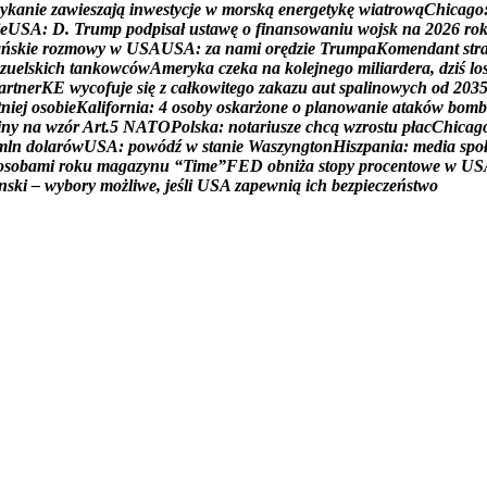
y
k
a
n
i
e
z
a
w
i
e
s
z
a
j
ą
i
n
w
e
s
t
y
c
j
e
w
m
o
r
s
k
ą
e
n
e
r
g
e
t
y
k
ę
w
i
a
t
r
o
w
ą
C
h
i
c
a
g
o
e
U
S
A
:
D
.
T
r
u
m
p
p
o
d
p
i
s
a
ł
u
s
t
a
w
ę
o
f
i
n
a
n
s
o
w
a
n
i
u
w
o
j
s
k
n
a
2
0
2
6
r
o
a
ń
s
k
i
e
r
o
z
m
o
w
y
w
U
S
A
U
S
A
:
z
a
n
a
m
i
o
r
ę
d
z
i
e
T
r
u
m
p
a
K
o
m
e
n
d
a
n
t
s
t
r
z
u
e
l
s
k
i
c
h
t
a
n
k
o
w
c
ó
w
A
m
e
r
y
k
a
c
z
e
k
a
n
a
k
o
l
e
j
n
e
g
o
m
i
l
i
a
r
d
e
r
a
,
d
z
i
ś
l
o
a
r
t
n
e
r
K
E
w
y
c
o
f
u
j
e
s
i
ę
z
c
a
ł
k
o
w
i
t
e
g
o
z
a
k
a
z
u
a
u
t
s
p
a
l
i
n
o
w
y
c
h
o
d
2
0
3
t
n
i
e
j
o
s
o
b
i
e
K
a
l
i
f
o
r
n
i
a
:
4
o
s
o
b
y
o
s
k
a
r
ż
o
n
e
o
p
l
a
n
o
w
a
n
i
e
a
t
a
k
ó
w
b
o
m
b
i
n
y
n
a
w
z
ó
r
A
r
t
.
5
N
A
T
O
P
o
l
s
k
a
:
n
o
t
a
r
i
u
s
z
e
c
h
c
ą
w
z
r
o
s
t
u
p
ł
a
c
C
h
i
c
a
g
m
l
n
d
o
l
a
r
ó
w
U
S
A
:
p
o
w
ó
d
ź
w
s
t
a
n
i
e
W
a
s
z
y
n
g
t
o
n
H
i
s
z
p
a
n
i
a
:
m
e
d
i
a
s
p
o
o
s
o
b
a
m
i
r
o
k
u
m
a
g
a
z
y
n
u
“
T
i
m
e
”
F
E
D
o
b
n
i
ż
a
s
t
o
p
y
p
r
o
c
e
n
t
o
w
e
w
U
S
n
s
k
i
–
w
y
b
o
r
y
m
o
ż
l
i
w
e
,
j
e
ś
l
i
U
S
A
z
a
p
e
w
n
i
ą
i
c
h
b
e
z
p
i
e
c
z
e
ń
s
t
w
o