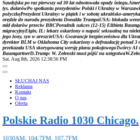
S
a
u
d
y
j
s
k
a
p
o
r
a
z
p
i
e
r
w
s
z
y
o
d
3
0
l
a
t
o
d
n
o
t
o
w
a
ł
a
o
p
a
d
y
ś
n
i
e
g
u
.
A
m
e
r
t
y
s
.
d
o
l
a
r
ó
w
P
o
s
p
o
t
k
a
n
i
u
p
r
e
z
y
d
e
n
t
ó
w
P
o
l
s
k
i
i
U
k
r
a
i
n
y
w
W
a
r
s
z
a
w
i
p
o
ż
y
c
z
k
ę
P
r
e
z
y
d
e
n
t
U
k
r
a
i
n
y
:
w
p
i
ą
t
e
k
i
w
s
o
b
o
t
ę
u
k
r
a
i
ń
s
k
o
-
a
m
e
r
y
k
o
r
ę
d
z
i
e
d
o
n
a
r
o
d
u
p
r
e
z
y
d
e
n
t
a
D
o
n
a
l
d
a
T
r
u
m
p
a
U
S
A
:
b
l
o
k
a
d
a
w
e
n
e
m
l
d
d
o
l
a
r
ó
w
p
r
z
e
c
i
w
B
B
C
P
o
r
a
d
n
i
k
s
u
k
c
e
s
(
1
2
-
1
5
)
E
l
ż
b
i
e
t
a
B
a
u
m
g
m
i
g
r
a
c
y
j
n
y
E
l
g
i
n
,
I
L
:
l
e
k
a
r
z
o
s
k
a
r
ż
o
n
y
o
n
a
p
a
ś
ć
s
e
k
s
u
a
l
n
ą
n
a
n
i
e
l
e
j
e
g
o
ż
o
n
y
,
s
y
n
w
a
r
e
s
z
c
i
e
U
S
A
:
G
w
a
r
a
n
c
j
e
b
e
z
p
i
e
c
z
e
ń
s
t
w
a
d
l
a
U
k
r
a
d
y
r
e
k
t
o
r
B
L
M
w
O
k
l
a
h
o
m
a
C
i
t
y
o
s
k
a
r
ż
o
n
y
o
d
e
f
r
a
u
d
a
c
j
ę
p
o
n
a
d
3
p
r
z
e
k
a
z
a
ł
a
U
S
A
s
k
o
r
y
g
o
w
a
n
ą
w
e
r
s
j
ę
p
l
a
n
u
p
o
k
o
j
o
w
e
g
o
T
w
ó
r
c
y
A
I
B
a
u
m
g
a
r
t
n
e
r
D
.
T
r
u
m
p
:
W
.
Z
e
ł
e
n
s
k
i
m
u
s
i
p
ó
j
ś
ć
n
a
u
s
t
ę
p
s
t
w
a
W
.
Z
e
ł
e
Sat. Aug 8th, 2026
12:38:57 PM
SŁUCHAJ NAS
Reklama
Kontakt
O nas
Oferta
Polskie Radio 1030 Chicago.
1030AM, 104.7FM, 107.7FM