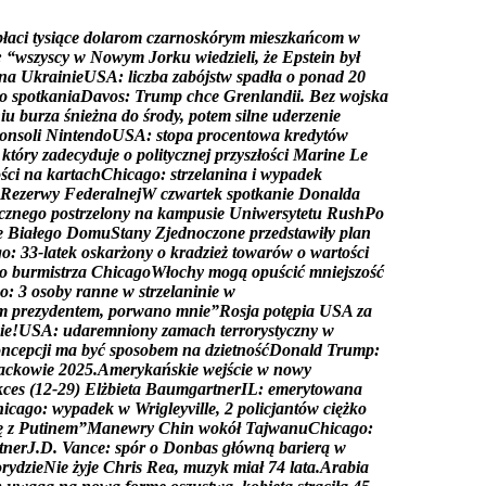
p
ł
a
c
i
t
y
s
i
ą
c
e
d
o
l
a
r
o
m
c
z
a
r
n
o
s
k
ó
r
y
m
m
i
e
s
z
k
a
ń
c
o
m
w
:
“
w
s
z
y
s
c
y
w
N
o
w
y
m
J
o
r
k
u
w
i
e
d
z
i
e
l
i
,
ż
e
E
p
s
t
e
i
n
b
y
ł
n
a
U
k
r
a
i
n
i
e
U
S
A
:
l
i
c
z
b
a
z
a
b
ó
j
s
t
w
s
p
a
d
ł
a
o
p
o
n
a
d
2
0
o
s
p
o
t
k
a
n
i
a
D
a
v
o
s
:
T
r
u
m
p
c
h
c
e
G
r
e
n
l
a
n
d
i
i
.
B
e
z
w
o
j
s
k
a
n
i
u
b
u
r
z
a
ś
n
i
e
ż
n
a
d
o
ś
r
o
d
y
,
p
o
t
e
m
s
i
l
n
e
u
d
e
r
z
e
n
i
e
o
n
s
o
l
i
N
i
n
t
e
n
d
o
U
S
A
:
s
t
o
p
a
p
r
o
c
e
n
t
o
w
a
k
r
e
d
y
t
ó
w
k
t
ó
r
y
z
a
d
e
c
y
d
u
j
e
o
p
o
l
i
t
y
c
z
n
e
j
p
r
z
y
s
z
ł
o
ś
c
i
M
a
r
i
n
e
L
e
o
ś
c
i
n
a
k
a
r
t
a
c
h
C
h
i
c
a
g
o
:
s
t
r
z
e
l
a
n
i
n
a
i
w
y
p
a
d
e
k
R
e
z
e
r
w
y
F
e
d
e
r
a
l
n
e
j
W
c
z
w
a
r
t
e
k
s
p
o
t
k
a
n
i
e
D
o
n
a
l
d
a
c
z
n
e
g
o
p
o
s
t
r
z
e
l
o
n
y
n
a
k
a
m
p
u
s
i
e
U
n
i
w
e
r
s
y
t
e
t
u
R
u
s
h
P
o
e
B
i
a
ł
e
g
o
D
o
m
u
S
t
a
n
y
Z
j
e
d
n
o
c
z
o
n
e
p
r
z
e
d
s
t
a
w
i
ł
y
p
l
a
n
g
o
:
3
3
-
l
a
t
e
k
o
s
k
a
r
ż
o
n
y
o
k
r
a
d
z
i
e
ż
t
o
w
a
r
ó
w
o
w
a
r
t
o
ś
c
i
o
b
u
r
m
i
s
t
r
z
a
C
h
i
c
a
g
o
W
ł
o
c
h
y
m
o
g
ą
o
p
u
ś
c
i
ć
m
n
i
e
j
s
z
o
ś
ć
o
:
3
o
s
o
b
y
r
a
n
n
e
w
s
t
r
z
e
l
a
n
i
n
i
e
w
m
p
r
e
z
y
d
e
n
t
e
m
,
p
o
r
w
a
n
o
m
n
i
e
”
R
o
s
j
a
p
o
t
ę
p
i
a
U
S
A
z
a
i
e
!
U
S
A
:
u
d
a
r
e
m
n
i
o
n
y
z
a
m
a
c
h
t
e
r
r
o
r
y
s
t
y
c
z
n
y
w
o
n
c
e
p
c
j
i
m
a
b
y
ć
s
p
o
s
o
b
e
m
n
a
d
z
i
e
t
n
o
ś
ć
D
o
n
a
l
d
T
r
u
m
p
:
a
c
k
o
w
i
e
2
0
2
5
.
A
m
e
r
y
k
a
ń
s
k
i
e
w
e
j
ś
c
i
e
w
n
o
w
y
k
c
e
s
(
1
2
-
2
9
)
E
l
ż
b
i
e
t
a
B
a
u
m
g
a
r
t
n
e
r
I
L
:
e
m
e
r
y
t
o
w
a
n
a
h
i
c
a
g
o
:
w
y
p
a
d
e
k
w
W
r
i
g
l
e
y
v
i
l
l
e
,
2
p
o
l
i
c
j
a
n
t
ó
w
c
i
ę
ż
k
o
ę
z
P
u
t
i
n
e
m
”
M
a
n
e
w
r
y
C
h
i
n
w
o
k
ó
ł
T
a
j
w
a
n
u
C
h
i
c
a
g
o
:
t
n
e
r
J
.
D
.
V
a
n
c
e
:
s
p
ó
r
o
D
o
n
b
a
s
g
ł
ó
w
n
ą
b
a
r
i
e
r
ą
w
o
r
y
d
z
i
e
N
i
e
ż
y
j
e
C
h
r
i
s
R
e
a
,
m
u
z
y
k
m
i
a
ł
7
4
l
a
t
a
.
A
r
a
b
i
a