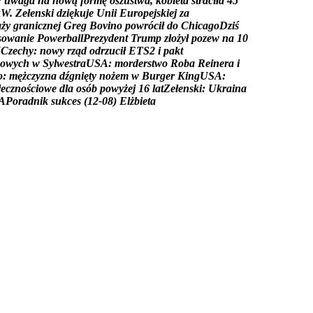
:
u
w
a
g
a
n
a
n
o
w
ą
f
o
r
m
ę
o
s
z
u
s
t
w
a
,
k
o
b
i
e
t
a
s
t
r
a
c
i
ł
a
4
5
k
W
.
Z
e
ł
e
n
s
k
i
d
z
i
ę
k
u
j
e
U
n
i
i
E
u
r
o
p
e
j
s
k
i
e
j
z
a
a
ż
y
g
r
a
n
i
c
z
n
e
j
G
r
e
g
B
o
v
i
n
o
p
o
w
r
ó
c
i
ł
d
o
C
h
i
c
a
g
o
D
z
i
ś
s
o
w
a
n
i
e
P
o
w
e
r
b
a
l
l
P
r
e
z
y
d
e
n
t
T
r
u
m
p
z
ł
o
ż
y
ł
p
o
z
e
w
n
a
1
0
5
C
z
e
c
h
y
:
n
o
w
y
r
z
ą
d
o
d
r
z
u
c
i
ł
E
T
S
2
i
p
a
k
t
o
w
y
c
h
w
S
y
l
w
e
s
t
r
a
U
S
A
:
m
o
r
d
e
r
s
t
w
o
R
o
b
a
R
e
i
n
e
r
a
i
o
:
m
ę
ż
c
z
y
z
n
a
d
ź
g
n
i
ę
t
y
n
o
ż
e
m
w
B
u
r
g
e
r
K
i
n
g
U
S
A
:
ł
e
c
z
n
o
ś
c
i
o
w
e
d
l
a
o
s
ó
b
p
o
w
y
ż
e
j
1
6
l
a
t
Z
e
ł
e
n
s
k
i
:
U
k
r
a
i
n
a
A
P
o
r
a
d
n
i
k
s
u
k
c
e
s
(
1
2
-
0
8
)
E
l
ż
b
i
e
t
a