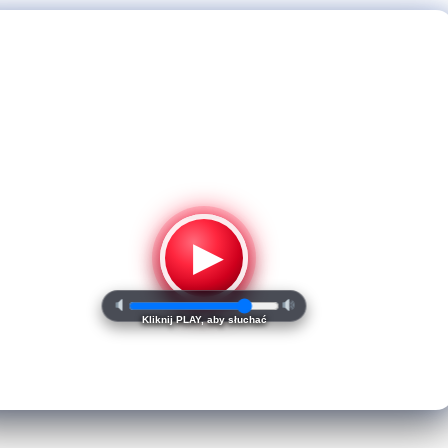
▶
Kliknij PLAY, aby słuchać