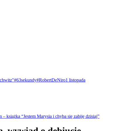
chwitz"
#63sekundy
#RobertDeNiro
1 listopada
– książka “Jestem Marysia i chyba się zabiję dzisiaj”
a, wywiad o debiucie