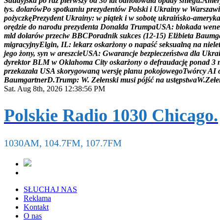
S
a
u
d
y
j
s
k
a
p
o
r
a
z
p
i
e
r
w
s
z
y
o
d
3
0
l
a
t
o
d
n
o
t
o
w
a
ł
a
o
p
a
d
y
ś
n
i
e
g
u
.
A
m
e
r
t
y
s
.
d
o
l
a
r
ó
w
P
o
s
p
o
t
k
a
n
i
u
p
r
e
z
y
d
e
n
t
ó
w
P
o
l
s
k
i
i
U
k
r
a
i
n
y
w
W
a
r
s
z
a
w
i
p
o
ż
y
c
z
k
ę
P
r
e
z
y
d
e
n
t
U
k
r
a
i
n
y
:
w
p
i
ą
t
e
k
i
w
s
o
b
o
t
ę
u
k
r
a
i
ń
s
k
o
-
a
m
e
r
y
k
o
r
ę
d
z
i
e
d
o
n
a
r
o
d
u
p
r
e
z
y
d
e
n
t
a
D
o
n
a
l
d
a
T
r
u
m
p
a
U
S
A
:
b
l
o
k
a
d
a
w
e
n
e
m
l
d
d
o
l
a
r
ó
w
p
r
z
e
c
i
w
B
B
C
P
o
r
a
d
n
i
k
s
u
k
c
e
s
(
1
2
-
1
5
)
E
l
ż
b
i
e
t
a
B
a
u
m
g
m
i
g
r
a
c
y
j
n
y
E
l
g
i
n
,
I
L
:
l
e
k
a
r
z
o
s
k
a
r
ż
o
n
y
o
n
a
p
a
ś
ć
s
e
k
s
u
a
l
n
ą
n
a
n
i
e
l
e
j
e
g
o
ż
o
n
y
,
s
y
n
w
a
r
e
s
z
c
i
e
U
S
A
:
G
w
a
r
a
n
c
j
e
b
e
z
p
i
e
c
z
e
ń
s
t
w
a
d
l
a
U
k
r
a
d
y
r
e
k
t
o
r
B
L
M
w
O
k
l
a
h
o
m
a
C
i
t
y
o
s
k
a
r
ż
o
n
y
o
d
e
f
r
a
u
d
a
c
j
ę
p
o
n
a
d
3
p
r
z
e
k
a
z
a
ł
a
U
S
A
s
k
o
r
y
g
o
w
a
n
ą
w
e
r
s
j
ę
p
l
a
n
u
p
o
k
o
j
o
w
e
g
o
T
w
ó
r
c
y
A
I
B
a
u
m
g
a
r
t
n
e
r
D
.
T
r
u
m
p
:
W
.
Z
e
ł
e
n
s
k
i
m
u
s
i
p
ó
j
ś
ć
n
a
u
s
t
ę
p
s
t
w
a
W
.
Z
e
ł
e
Sat. Aug 8th, 2026
12:38:57 PM
Polskie Radio 1030 Chicago.
1030AM, 104.7FM, 107.7FM
SŁUCHAJ NAS
Reklama
Kontakt
O nas