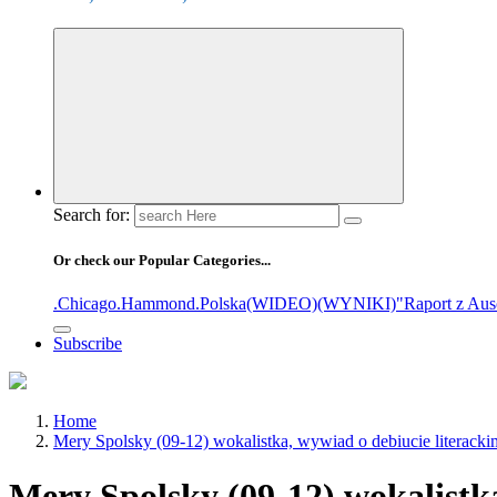
Search for:
Or check our Popular Categories...
.Chicago
.Hammond
.Polska
(WIDEO)
(WYNIKI)
"Raport z Aus
Subscribe
Home
Mery Spolsky (09-12) wokalistka, wywiad o debiucie literackim 
Mery Spolsky (09-12) wokalistk