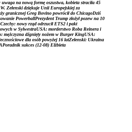
:
u
w
a
g
a
n
a
n
o
w
ą
f
o
r
m
ę
o
s
z
u
s
t
w
a
,
k
o
b
i
e
t
a
s
t
r
a
c
i
ł
a
4
5
k
W
.
Z
e
ł
e
n
s
k
i
d
z
i
ę
k
u
j
e
U
n
i
i
E
u
r
o
p
e
j
s
k
i
e
j
z
a
a
ż
y
g
r
a
n
i
c
z
n
e
j
G
r
e
g
B
o
v
i
n
o
p
o
w
r
ó
c
i
ł
d
o
C
h
i
c
a
g
o
D
z
i
ś
s
o
w
a
n
i
e
P
o
w
e
r
b
a
l
l
P
r
e
z
y
d
e
n
t
T
r
u
m
p
z
ł
o
ż
y
ł
p
o
z
e
w
n
a
1
0
5
C
z
e
c
h
y
:
n
o
w
y
r
z
ą
d
o
d
r
z
u
c
i
ł
E
T
S
2
i
p
a
k
t
o
w
y
c
h
w
S
y
l
w
e
s
t
r
a
U
S
A
:
m
o
r
d
e
r
s
t
w
o
R
o
b
a
R
e
i
n
e
r
a
i
o
:
m
ę
ż
c
z
y
z
n
a
d
ź
g
n
i
ę
t
y
n
o
ż
e
m
w
B
u
r
g
e
r
K
i
n
g
U
S
A
:
ł
e
c
z
n
o
ś
c
i
o
w
e
d
l
a
o
s
ó
b
p
o
w
y
ż
e
j
1
6
l
a
t
Z
e
ł
e
n
s
k
i
:
U
k
r
a
i
n
a
A
P
o
r
a
d
n
i
k
s
u
k
c
e
s
(
1
2
-
0
8
)
E
l
ż
b
i
e
t
a