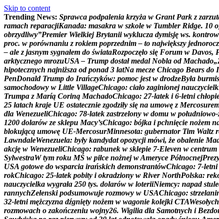
Skip to content
Trending News:
S
p
r
a
w
c
a
p
o
d
p
a
l
e
n
i
a
k
r
z
y
ż
a
w
G
r
a
n
t
P
a
r
k
z
z
a
r
z
u
t
r
a
m
a
c
h
r
e
p
a
r
a
c
j
i
K
a
n
a
d
a
:
m
a
s
a
k
r
a
w
s
z
k
o
l
e
w
T
u
m
b
l
e
r
R
i
d
g
e
.
1
0
o
o
b
r
z
y
d
l
i
w
y
”
P
r
e
m
i
e
r
W
i
e
l
k
i
e
j
B
r
y
t
a
n
i
i
w
y
k
l
u
c
z
a
d
y
m
i
s
j
ę
w
s
.
k
o
n
t
r
o
w
p
r
o
c
.
w
p
o
r
ó
w
n
a
n
i
u
z
r
o
k
i
e
m
p
o
p
r
z
e
d
n
i
m
–
t
o
n
a
j
w
i
ę
k
s
z
y
j
e
d
n
o
r
o
c
z
–
a
l
e
z
j
a
s
n
y
m
s
y
g
n
a
ł
e
m
d
o
ś
w
i
a
t
a
R
o
z
p
o
c
z
ę
ł
o
s
i
ę
F
o
r
u
m
w
D
a
v
o
s
,
a
r
k
t
y
c
z
n
e
g
o
m
r
o
z
u
U
S
A
–
T
r
u
m
p
d
o
s
t
a
ł
m
e
d
a
l
N
o
b
l
a
o
d
M
a
c
h
a
d
o
„
h
i
p
o
t
e
c
z
n
y
c
h
n
a
j
n
i
ż
s
z
a
o
d
p
o
n
a
d
3
l
a
t
N
a
m
e
c
z
e
C
h
i
c
a
g
o
B
e
a
r
s
d
o
I
P
e
n
D
o
n
a
l
d
T
r
u
m
p
d
o
I
r
a
ń
c
z
y
k
ó
w
:
p
o
m
o
c
j
e
s
t
w
d
r
o
d
z
e
B
y
ł
a
b
u
r
m
i
s
a
m
o
c
h
o
d
o
w
y
w
L
i
t
t
l
e
V
i
l
l
a
g
e
C
h
i
c
a
g
o
:
c
i
a
ł
o
z
a
g
i
n
i
o
n
e
j
n
a
u
c
z
y
c
i
e
l
k
T
r
u
m
p
a
z
M
a
r
í
ą
C
o
r
i
n
ą
M
a
c
h
a
d
o
C
h
i
c
a
g
o
:
2
7
-
l
a
t
e
k
i
6
-
l
e
t
n
i
c
h
ł
o
p
i
2
5
l
a
t
a
c
h
k
r
a
j
e
U
E
o
s
t
a
t
e
c
z
n
i
e
z
g
o
d
z
i
ł
y
s
i
ę
n
a
u
m
o
w
ę
z
M
e
r
c
o
s
u
r
e
d
l
a
W
e
n
e
z
u
e
l
i
C
h
i
c
a
g
o
:
7
8
-
l
a
t
e
k
z
a
s
t
r
z
e
l
o
n
y
w
d
o
m
u
w
p
o
ł
u
d
n
i
o
w
o
-
1
2
0
0
d
o
l
a
r
ó
w
z
e
s
k
l
e
p
u
M
a
c
y
’
s
C
h
i
c
a
g
o
:
b
ó
j
k
a
i
p
c
h
n
i
ę
c
i
e
n
o
ż
e
m
n
b
l
o
k
u
j
ą
c
ą
u
m
o
w
ę
U
E
-
M
e
r
c
o
s
u
r
M
i
n
n
e
s
o
t
a
:
g
u
b
e
r
n
a
t
o
r
T
i
m
W
a
l
t
z
r
L
a
w
n
d
a
l
e
W
e
n
e
z
u
e
l
a
:
b
y
ł
y
k
a
n
d
y
d
a
t
o
p
o
z
y
c
j
i
m
ó
w
i
,
ż
e
o
b
a
l
e
n
i
e
M
a
a
k
c
j
ę
w
W
e
n
e
z
u
e
l
i
C
h
i
c
a
g
o
:
r
a
b
u
n
e
k
w
s
k
l
e
p
i
e
7
-
E
l
e
v
e
n
w
c
e
n
t
r
u
m
S
y
l
w
e
s
t
r
a
W
t
y
m
r
o
k
u
M
Ś
w
p
i
ł
c
e
n
o
ż
n
e
j
w
A
m
e
r
y
c
e
P
ó
ł
n
o
c
n
e
j
P
r
e
z
U
S
A
g
o
t
o
w
e
d
o
w
s
p
a
r
c
i
a
i
r
a
ń
s
k
i
c
h
d
e
m
o
n
s
t
r
a
n
t
ó
w
C
h
i
c
a
g
o
:
7
-
l
e
t
n
i
r
o
k
C
h
i
c
a
g
o
:
2
5
-
l
a
t
e
k
p
o
b
i
t
y
i
o
k
r
a
d
z
i
o
n
y
w
R
i
v
e
r
N
o
r
t
h
P
o
l
s
k
a
:
r
e
k
n
a
u
c
z
y
c
i
e
l
k
a
w
y
g
r
a
ł
a
2
5
0
t
y
s
.
d
o
l
a
r
ó
w
w
l
o
t
e
r
i
i
N
i
e
m
c
y
:
n
a
p
a
d
s
t
u
l
e
r
a
n
n
y
c
h
Z
e
ł
e
n
s
k
i
p
o
d
s
u
m
o
w
u
j
e
r
o
z
m
o
w
y
w
U
S
A
C
h
i
c
a
g
o
:
s
t
r
z
e
l
a
n
i
3
2
-
l
e
t
n
i
m
ę
ż
c
z
y
z
n
a
d
ź
g
n
i
ę
t
y
n
o
ż
e
m
w
w
a
g
o
n
i
e
k
o
l
e
j
k
i
C
T
A
W
e
s
o
ł
y
c
h
r
o
z
m
o
w
a
c
h
o
z
a
k
o
ń
c
z
e
n
i
u
w
o
j
n
y
2
6
.
W
i
g
i
l
i
a
d
l
a
S
a
m
o
t
n
y
c
h
i
B
e
z
d
o