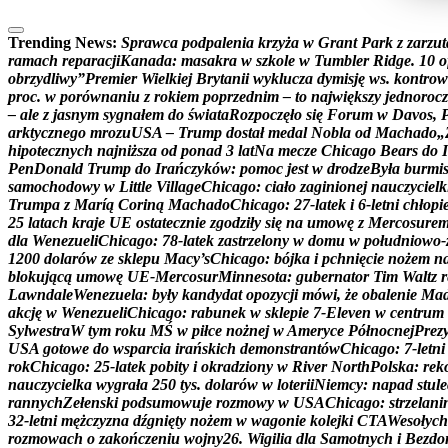
Trending News:
S
p
r
a
w
c
a
p
o
d
p
a
l
e
n
i
a
k
r
z
y
ż
a
w
G
r
a
n
t
P
a
r
k
z
z
a
r
z
u
t
r
a
m
a
c
h
r
e
p
a
r
a
c
j
i
K
a
n
a
d
a
:
m
a
s
a
k
r
a
w
s
z
k
o
l
e
w
T
u
m
b
l
e
r
R
i
d
g
e
.
1
0
o
o
b
r
z
y
d
l
i
w
y
”
P
r
e
m
i
e
r
W
i
e
l
k
i
e
j
B
r
y
t
a
n
i
i
w
y
k
l
u
c
z
a
d
y
m
i
s
j
ę
w
s
.
k
o
n
t
r
o
w
p
r
o
c
.
w
p
o
r
ó
w
n
a
n
i
u
z
r
o
k
i
e
m
p
o
p
r
z
e
d
n
i
m
–
t
o
n
a
j
w
i
ę
k
s
z
y
j
e
d
n
o
r
o
c
z
–
a
l
e
z
j
a
s
n
y
m
s
y
g
n
a
ł
e
m
d
o
ś
w
i
a
t
a
R
o
z
p
o
c
z
ę
ł
o
s
i
ę
F
o
r
u
m
w
D
a
v
o
s
,
a
r
k
t
y
c
z
n
e
g
o
m
r
o
z
u
U
S
A
–
T
r
u
m
p
d
o
s
t
a
ł
m
e
d
a
l
N
o
b
l
a
o
d
M
a
c
h
a
d
o
„
h
i
p
o
t
e
c
z
n
y
c
h
n
a
j
n
i
ż
s
z
a
o
d
p
o
n
a
d
3
l
a
t
N
a
m
e
c
z
e
C
h
i
c
a
g
o
B
e
a
r
s
d
o
I
P
e
n
D
o
n
a
l
d
T
r
u
m
p
d
o
I
r
a
ń
c
z
y
k
ó
w
:
p
o
m
o
c
j
e
s
t
w
d
r
o
d
z
e
B
y
ł
a
b
u
r
m
i
s
a
m
o
c
h
o
d
o
w
y
w
L
i
t
t
l
e
V
i
l
l
a
g
e
C
h
i
c
a
g
o
:
c
i
a
ł
o
z
a
g
i
n
i
o
n
e
j
n
a
u
c
z
y
c
i
e
l
k
T
r
u
m
p
a
z
M
a
r
í
ą
C
o
r
i
n
ą
M
a
c
h
a
d
o
C
h
i
c
a
g
o
:
2
7
-
l
a
t
e
k
i
6
-
l
e
t
n
i
c
h
ł
o
p
i
2
5
l
a
t
a
c
h
k
r
a
j
e
U
E
o
s
t
a
t
e
c
z
n
i
e
z
g
o
d
z
i
ł
y
s
i
ę
n
a
u
m
o
w
ę
z
M
e
r
c
o
s
u
r
e
d
l
a
W
e
n
e
z
u
e
l
i
C
h
i
c
a
g
o
:
7
8
-
l
a
t
e
k
z
a
s
t
r
z
e
l
o
n
y
w
d
o
m
u
w
p
o
ł
u
d
n
i
o
w
o
-
1
2
0
0
d
o
l
a
r
ó
w
z
e
s
k
l
e
p
u
M
a
c
y
’
s
C
h
i
c
a
g
o
:
b
ó
j
k
a
i
p
c
h
n
i
ę
c
i
e
n
o
ż
e
m
n
b
l
o
k
u
j
ą
c
ą
u
m
o
w
ę
U
E
-
M
e
r
c
o
s
u
r
M
i
n
n
e
s
o
t
a
:
g
u
b
e
r
n
a
t
o
r
T
i
m
W
a
l
t
z
r
L
a
w
n
d
a
l
e
W
e
n
e
z
u
e
l
a
:
b
y
ł
y
k
a
n
d
y
d
a
t
o
p
o
z
y
c
j
i
m
ó
w
i
,
ż
e
o
b
a
l
e
n
i
e
M
a
a
k
c
j
ę
w
W
e
n
e
z
u
e
l
i
C
h
i
c
a
g
o
:
r
a
b
u
n
e
k
w
s
k
l
e
p
i
e
7
-
E
l
e
v
e
n
w
c
e
n
t
r
u
m
S
y
l
w
e
s
t
r
a
W
t
y
m
r
o
k
u
M
Ś
w
p
i
ł
c
e
n
o
ż
n
e
j
w
A
m
e
r
y
c
e
P
ó
ł
n
o
c
n
e
j
P
r
e
z
U
S
A
g
o
t
o
w
e
d
o
w
s
p
a
r
c
i
a
i
r
a
ń
s
k
i
c
h
d
e
m
o
n
s
t
r
a
n
t
ó
w
C
h
i
c
a
g
o
:
7
-
l
e
t
n
i
r
o
k
C
h
i
c
a
g
o
:
2
5
-
l
a
t
e
k
p
o
b
i
t
y
i
o
k
r
a
d
z
i
o
n
y
w
R
i
v
e
r
N
o
r
t
h
P
o
l
s
k
a
:
r
e
k
n
a
u
c
z
y
c
i
e
l
k
a
w
y
g
r
a
ł
a
2
5
0
t
y
s
.
d
o
l
a
r
ó
w
w
l
o
t
e
r
i
i
N
i
e
m
c
y
:
n
a
p
a
d
s
t
u
l
e
r
a
n
n
y
c
h
Z
e
ł
e
n
s
k
i
p
o
d
s
u
m
o
w
u
j
e
r
o
z
m
o
w
y
w
U
S
A
C
h
i
c
a
g
o
:
s
t
r
z
e
l
a
n
i
3
2
-
l
e
t
n
i
m
ę
ż
c
z
y
z
n
a
d
ź
g
n
i
ę
t
y
n
o
ż
e
m
w
w
a
g
o
n
i
e
k
o
l
e
j
k
i
C
T
A
W
e
s
o
ł
y
c
h
r
o
z
m
o
w
a
c
h
o
z
a
k
o
ń
c
z
e
n
i
u
w
o
j
n
y
2
6
.
W
i
g
i
l
i
a
d
l
a
S
a
m
o
t
n
y
c
h
i
B
e
z
d
o