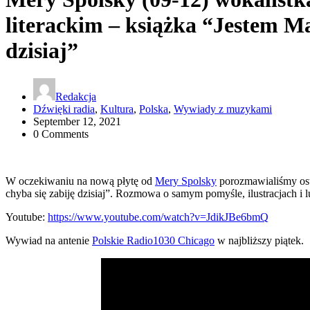
literackim – książka “Jestem Mar
dzisiaj”
Redakcja
Dźwięki radia
,
Kultura
,
Polska
,
Wywiady z muzykami
September 12, 2021
0 Comments
W oczekiwaniu na nową płytę od
Mery Spolsky
porozmawialiśmy osta
chyba się zabiję dzisiaj”. Rozmowa o samym pomyśle, ilustracjach i l
Youtube:
https://www.youtube.com/watch?v=JdikJBe6bmQ
Wywiad na antenie
Polskie Radio1030 Chicago
w najbliższy piątek.