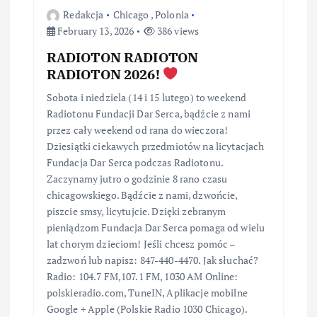
Redakcja
Chicago
,
Polonia
February 13, 2026
386 views
RADIOTON RADIOTON
RADIOTON 2026!
Sobota i niedziela (14 i 15 lutego) to weekend
Radiotonu Fundacji Dar Serca, bądźcie z nami
przez cały weekend od rana do wieczora!
Dziesiątki ciekawych przedmiotów na licytacjach
Fundacja Dar Serca podczas Radiotonu.
Zaczynamy jutro o godzinie 8 rano czasu
chicagowskiego. Bądźcie z nami, dzwońcie,
piszcie smsy, licytujcie. Dzięki zebranym
pieniądzom Fundacja Dar Serca pomaga od wielu
lat chorym dzieciom! Jeśli chcesz pomóc –
zadzwoń lub napisz: 847-440-4470. Jak słuchać?
Radio: 104.7 FM,107.1 FM, 1030 AM Online:
polskieradio.com, TuneIN, Aplikacje mobilne
Google + Apple (Polskie Radio 1030 Chicago).