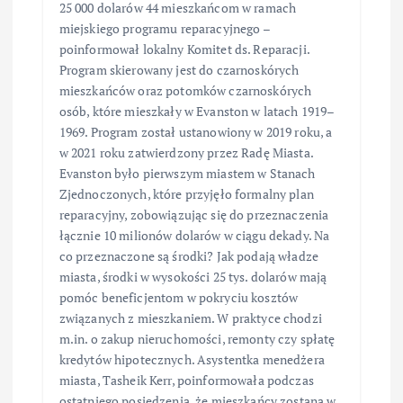
25 000 dolarów 44 mieszkańcom w ramach
miejskiego programu reparacyjnego –
poinformował lokalny Komitet ds. Reparacji.
Program skierowany jest do czarnoskórych
mieszkańców oraz potomków czarnoskórych
osób, które mieszkały w Evanston w latach 1919–
1969. Program został ustanowiony w 2019 roku, a
w 2021 roku zatwierdzony przez Radę Miasta.
Evanston było pierwszym miastem w Stanach
Zjednoczonych, które przyjęło formalny plan
reparacyjny, zobowiązując się do przeznaczenia
łącznie 10 milionów dolarów w ciągu dekady. Na
co przeznaczone są środki? Jak podają władze
miasta, środki w wysokości 25 tys. dolarów mają
pomóc beneficjentom w pokryciu kosztów
związanych z mieszkaniem. W praktyce chodzi
m.in. o zakup nieruchomości, remonty czy spłatę
kredytów hipotecznych. Asystentka menedżera
miasta, Tasheik Kerr, poinformowała podczas
ostatniego posiedzenia, że mieszkańcy zostaną w