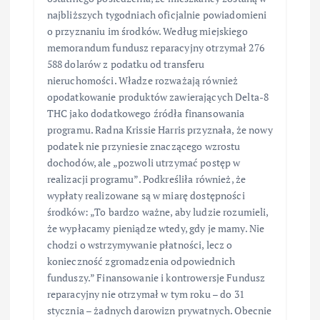
najbliższych tygodniach oficjalnie powiadomieni
o przyznaniu im środków. Według miejskiego
memorandum fundusz reparacyjny otrzymał 276
588 dolarów z podatku od transferu
nieruchomości. Władze rozważają również
opodatkowanie produktów zawierających Delta-8
THC jako dodatkowego źródła finansowania
programu. Radna Krissie Harris przyznała, że nowy
podatek nie przyniesie znaczącego wzrostu
dochodów, ale „pozwoli utrzymać postęp w
realizacji programu”. Podkreśliła również, że
wypłaty realizowane są w miarę dostępności
środków: „To bardzo ważne, aby ludzie rozumieli,
że wypłacamy pieniądze wtedy, gdy je mamy. Nie
chodzi o wstrzymywanie płatności, lecz o
konieczność zgromadzenia odpowiednich
funduszy.” Finansowanie i kontrowersje Fundusz
reparacyjny nie otrzymał w tym roku – do 31
stycznia – żadnych darowizn prywatnych. Obecnie