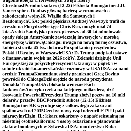
wagonie kolejki CTA
Wesołych Świąt! Merry
Christmas!
Poradnik sukces (12-22) Elżbieta Baumgartner
J.D.
Vance: spór o Donbas główną barierą w rozmowach o
zakończeniu wojny
26. Wigilia dla Samotnych i
Bezdomnych
USA: polski pięściarz Andrzej Wawrzyk trafił do
aresztu na Florydzie
Nie żyje Chris Rea, muzyk miał 74
lata.
Arabia Saudyjska po raz pierwszy od 30 lat odnotowała
opady śniegu.
Amerykanie zawieszają inwestycje w morską
energetykę wiatrową
Chicago: uwaga na nową formę oszustwa,
kobieta straciła 45 tys. dolarów
Po spotkaniu prezydentów
Polski i Ukrainy w Warszawie
USA: D. Trump podpisał ustawę
o finansowaniu wojsk na 2026 rok
W. Zełenski dziękuje Unii
Europejskiej za pożyczkę
Prezydent Ukrainy: w piątek i w
sobotę ukraińsko-amerykańskie rozmowy w USA
USA: za nami
orędzie Trumpa
Komendant straży granicznej Greg Bovino
powrócił do Chicago
Dziś orędzie do narodu prezydenta
Donalda Trumpa
USA: blokada wenezuelskich
tankowców
Ameryka czeka na kolejnego miliardera, dziś
losowanie Powerball
Prezydent Trump złożył pozew na 10 mld
dolarów przeciw BBC
Poradnik sukces (12-15) Elżbieta
Baumgartner
KE wycofuje się z całkowitego zakazu aut
spalinowych od 2035
Czechy: nowy rząd odrzucił ETS2 i pakt
migracyjny
Elgin, IL: lekarz oskarżony o napaść seksualną na
nieletniej osobie
Kalifornia: 4 osoby oskarżone o planowanie
ataków bombowych w Sylwestra
USA: morderstwo Roba