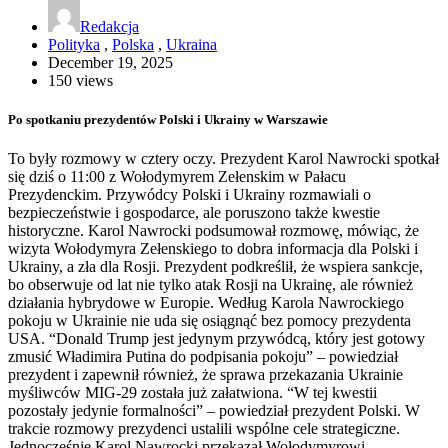
Redakcja
Polityka
,
Polska
,
Ukraina
December 19, 2025
150 views
Po spotkaniu prezydentów Polski i Ukrainy w Warszawie
To były rozmowy w cztery oczy. Prezydent Karol Nawrocki spotkał
się dziś o 11:00 z Wołodymyrem Zełenskim w Pałacu
Prezydenckim. Przywódcy Polski i Ukrainy rozmawiali o
bezpieczeństwie i gospodarce, ale poruszono także kwestie
historyczne. Karol Nawrocki podsumował rozmowę, mówiąc, że
wizyta Wołodymyra Zełenskiego to dobra informacja dla Polski i
Ukrainy, a zła dla Rosji. Prezydent podkreślił, że wspiera sankcje,
bo obserwuje od lat nie tylko atak Rosji na Ukrainę, ale również
działania hybrydowe w Europie. Według Karola Nawrockiego
pokoju w Ukrainie nie uda się osiągnąć bez pomocy prezydenta
USA. “Donald Trump jest jedynym przywódcą, który jest gotowy
zmusić Władimira Putina do podpisania pokoju” – powiedział
prezydent i zapewnił również, że sprawa przekazania Ukrainie
myśliwców MIG-29 została już załatwiona. “W tej kwestii
pozostały jedynie formalności” – powiedział prezydent Polski. W
trakcie rozmowy prezydenci ustalili wspólne cele strategiczne.
Jednocześnie Karol Nawrocki przekazał Wołodymyrowi