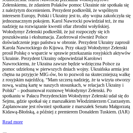
Zełenskiemu, że zdaniem Polaków pomoc Ukrainie nie spotkała się
z należytym docenieniem. Prezydent podkreślił, że wspólnym
interesem Europy, Polski i Ukrainy jest to, aby wojna zakończyła się
jednoznacznym pokojem. Karol Nawrocki powiedział też, że ma
nadzieję na rozwiązanie kwestii ofiar zbrodni wołyńskiej.
Wołodymyr Zełenski podkreślił, że już rozpoczęły się ich
poszukiwania i ekshumacja. Zaoferował również Polsce
doświadczenie jego państwa w obronie. Prezydent Ukrainy zaprosił
Karola Nawrockiego do Kijowa. Przy okazji Wołodymyr Zełenski
prosił Polskę o wsparcie w sprawie przekazania rosyjskich aktywów
Ukrainie. Prezydent Ukrainy odpowiedział Karolowi
Nawrockiemu, że Ukraina zawsze będzie wdzięczna Polsce za
pomoc udzieloną w pierwszych dniach wojny. Ukraińska armia jest
chętna na przyjęcie MIG-ów, bo to pozwoli na skuteczniejszą walkę
z rosyjskim najeźdźcą. “Mam szczerą nadzieję, że ta wizyta otworzy
nową, ważną kartę w naszych stosunkach, w relacjach Ukrainy i
Polski” – podsumował rozmowę Wołodymyr Zełenski. Po
spotkaniu w Pałacu Prezydenckim Wołodymyr Zełenski udał się do
Sejmu, gdzie spotkał się z marszałkiem Włodzimierzem Czarzastym.
Zaplanowane jest również spotkanie z marszałek Senatu Małgorzatą
Kidawą-Błońską, a później z premierem Donaldem Tuskiem. (IAR)
Read more