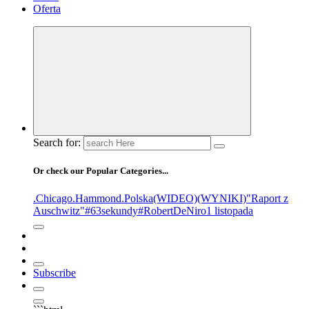
Oferta
Search for:
Or check our Popular Categories...
.Chicago
.Hammond
.Polska
(WIDEO)
(WYNIKI)
"Raport z
Auschwitz"
#63sekundy
#RobertDeNiro
1 listopada
Subscribe