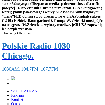
stanie Waszyngton
Hiszpania: media społecznościowe dla osób
powyżej 16 lat
Zełenski: Ukraina przekazała USA skorygowaną
wersję planu pokojowego
Twórcy AI osobami roku magazynu
“Time”
FED obniża stopy procentowe w USA
Poradnik sukces
(12-08) Elżbieta Baumgartner
D.Trump: W. Zełenski musi pójść
na ustępstwa
W.Zełenski – wybory możliwe, jeśli USA zapewnią
ich bezpieczeństwo
Thu. Aug 6th, 2026
Polskie Radio 1030
Chicago.
1030AM, 104.7FM, 107.7FM
SŁUCHAJ NAS
Reklama
Kontakt
O nas