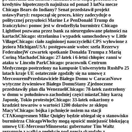
kredytów hipotecznych najniższa od ponad 3 lat
Na mecze
Chicago Bears do Indiany? Senat przedstawił projekt
ustawy
Paryż: rozpoczął się proces, który zadecyduje o
politycznej przyszłości Marine Le Pen
Donald Trump do
Irańczyków: pomoc jest w drodze
Była burmistrz Chicago
Lightfoot pozwana przez bank za nieuregulowane płatności na
kartach
Chicago: strzelanina i wypadek samochodowy w Little
Village
Chicago: ciało zaginionej nauczycielki CPS wyłowione z
jeziora Michigan
USA: postępowanie wobec szefa Rezerwy
Federalnej
W czwartek spotkanie Donalda Trumpa z Maríą
Coriną Machado
Chicago: 27-latek i 6-letni chłopiec ranni w
ataku w Lincoln Park
Chicago: pracownik Centrum
Medycznego postrzelony na kampusie Uniwersytetu Rush
Po 25
latach kraje UE ostatecznie zgodziły się na umowę z
Mercosurem
Przedstawiciele Białego Domu w Caracas
Nowe
wytyczne żywieniowe Białego Domu
Stany Zjednoczone
przedstawiły plan dla Wenezueli
Chicago: 78-latek zastrzelony
w domu w południowo-zachodniej części miasta
Chiny karzą
Japonię, Tokio protestuje
Chicago: 33-latek oskarżony o
kradzież towarów o wartości 1200 dolarów ze sklepu
Macy’s
Chicago: bójka i pchnięcie nożem na stacji
CTA
Kongresmen Mike Quigley będzie ubiegał się o stanowisko
burmistrza Chicago
Włochy mogą opuścić mniejszość blokującą
umowę UE-Mercosur
Minnesota: gubernator Tim Waltz
rezygnuje z walki o reelekcję pod presją skandalu z