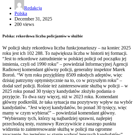
Redakcja
Polska
December 31, 2025
200 views
Polska: rekordowa liczba policjantów w służbie
W policji służy rekordowa liczba funkcjonariuszy – na koniec 2025
roku jest ich 102 288. To największa liczba w historii tej formacji.
“Jest to rekordowe zatrudnienie w polskiej policji od początku jej
istnienia, czyli od 1990 roku” – powiedział Informacyjnej Agencji
Radiowej komendant główny policji, generalny inspektor Marek
Boroń. “W tym roku przyjęliśmy 8509 młodych adeptów, więc
dzisiaj patrzymy optymistycznie na to, co w przyszłym roku” –
dodał szef policji. Rośnie też zainteresowanie służbą w policji – w
2025 roku ponad 30 tysięcy kandydatów złożyło podania o
przyjęcie. To dwa razy więcej, niż w 2023 roku. Komendant
główny podkreślił, że taka sytuacja ma pozytywny wpływ na wybór
kandydatów. “Jest więcej kandydatów, bo ponad 30 tysięcy, więc
mamy w czym wybierać” – powiedział komendant główny.
“Wybieramy tych, którzy są najbardziej sprawni, najlepiej
przechodzą testy, rozmowy Rzeczywiście z naszego punktu
widzenia to zainteresowanie służbą w policji ma ogromne
znaczenie, bo jesteśmy w stanie wybrać lepszych kandydatów” –