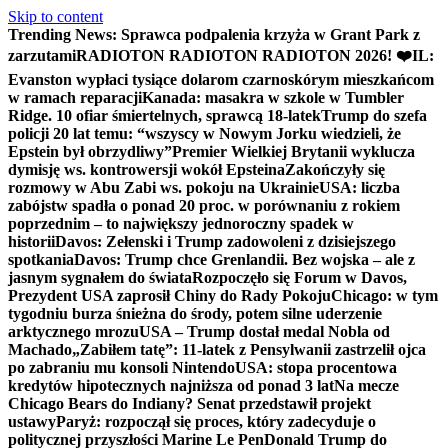
Skip to content
Trending News:
Sprawca podpalenia krzyża w Grant Park z
zarzutami
RADIOTON RADIOTON RADIOTON 2026! ❤️
IL:
Evanston wypłaci tysiące dolarom czarnoskórym mieszkańcom
w ramach reparacji
Kanada: masakra w szkole w Tumbler
Ridge. 10 ofiar śmiertelnych, sprawcą 18-latek
Trump do szefa
policji 20 lat temu: “wszyscy w Nowym Jorku wiedzieli, że
Epstein był obrzydliwy”
Premier Wielkiej Brytanii wyklucza
dymisję ws. kontrowersji wokół Epsteina
Zakończyły się
rozmowy w Abu Zabi ws. pokoju na Ukrainie
USA: liczba
zabójstw spadła o ponad 20 proc. w porównaniu z rokiem
poprzednim – to największy jednoroczny spadek w
historii
Davos: Zełenski i Trump zadowoleni z dzisiejszego
spotkania
Davos: Trump chce Grenlandii. Bez wojska – ale z
jasnym sygnałem do świata
Rozpoczęło się Forum w Davos,
Prezydent USA zaprosił Chiny do Rady Pokoju
Chicago: w tym
tygodniu burza śnieżna do środy, potem silne uderzenie
arktycznego mrozu
USA – Trump dostał medal Nobla od
Machado
„Zabiłem tatę”: 11-latek z Pensylwanii zastrzelił ojca
po zabraniu mu konsoli Nintendo
USA: stopa procentowa
kredytów hipotecznych najniższa od ponad 3 lat
Na mecze
Chicago Bears do Indiany? Senat przedstawił projekt
ustawy
Paryż: rozpoczął się proces, który zadecyduje o
politycznej przyszłości Marine Le Pen
Donald Trump do