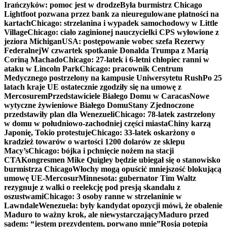
Irańczyków: pomoc jest w drodze
Była burmistrz Chicago
Lightfoot pozwana przez bank za nieuregulowane płatności na
kartach
Chicago: strzelanina i wypadek samochodowy w Little
Village
Chicago: ciało zaginionej nauczycielki CPS wyłowione z
jeziora Michigan
USA: postępowanie wobec szefa Rezerwy
Federalnej
W czwartek spotkanie Donalda Trumpa z Maríą
Coriną Machado
Chicago: 27-latek i 6-letni chłopiec ranni w
ataku w Lincoln Park
Chicago: pracownik Centrum
Medycznego postrzelony na kampusie Uniwersytetu Rush
Po 25
latach kraje UE ostatecznie zgodziły się na umowę z
Mercosurem
Przedstawiciele Białego Domu w Caracas
Nowe
wytyczne żywieniowe Białego Domu
Stany Zjednoczone
przedstawiły plan dla Wenezueli
Chicago: 78-latek zastrzelony
w domu w południowo-zachodniej części miasta
Chiny karzą
Japonię, Tokio protestuje
Chicago: 33-latek oskarżony o
kradzież towarów o wartości 1200 dolarów ze sklepu
Macy’s
Chicago: bójka i pchnięcie nożem na stacji
CTA
Kongresmen Mike Quigley będzie ubiegał się o stanowisko
burmistrza Chicago
Włochy mogą opuścić mniejszość blokującą
umowę UE-Mercosur
Minnesota: gubernator Tim Waltz
rezygnuje z walki o reelekcję pod presją skandalu z
oszustwami
Chicago: 3 osoby ranne w strzelaninie w
Lawndale
Wenezuela: były kandydat opozycji mówi, że obalenie
Maduro to ważny krok, ale niewystarczający
Maduro przed
sądem: “jestem prezydentem, porwano mnie”
Rosja potępia