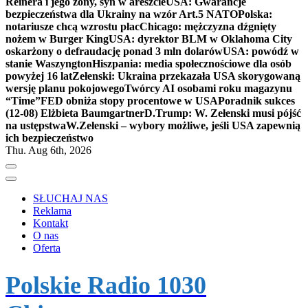
Reinera i jego żony, syn w areszcie
USA: Gwarancje
bezpieczeństwa dla Ukrainy na wzór Art.5 NATO
Polska:
notariusze chcą wzrostu płac
Chicago: mężczyzna dźgnięty
nożem w Burger King
USA: dyrektor BLM w Oklahoma City
oskarżony o defraudację ponad 3 mln dolarów
USA: powódź w
stanie Waszyngton
Hiszpania: media społecznościowe dla osób
powyżej 16 lat
Zełenski: Ukraina przekazała USA skorygowaną
wersję planu pokojowego
Twórcy AI osobami roku magazynu
“Time”
FED obniża stopy procentowe w USA
Poradnik sukces
(12-08) Elżbieta Baumgartner
D.Trump: W. Zełenski musi pójść
na ustępstwa
W.Zełenski – wybory możliwe, jeśli USA zapewnią
ich bezpieczeństwo
Thu. Aug 6th, 2026
SŁUCHAJ NAS
Reklama
Kontakt
O nas
Oferta
Polskie Radio 1030