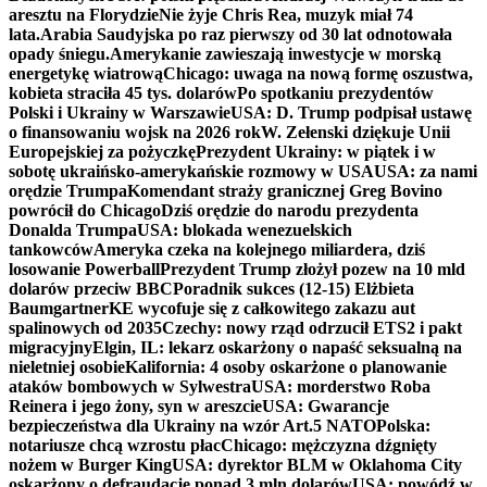
aresztu na Florydzie
Nie żyje Chris Rea, muzyk miał 74
lata.
Arabia Saudyjska po raz pierwszy od 30 lat odnotowała
opady śniegu.
Amerykanie zawieszają inwestycje w morską
energetykę wiatrową
Chicago: uwaga na nową formę oszustwa,
kobieta straciła 45 tys. dolarów
Po spotkaniu prezydentów
Polski i Ukrainy w Warszawie
USA: D. Trump podpisał ustawę
o finansowaniu wojsk na 2026 rok
W. Zełenski dziękuje Unii
Europejskiej za pożyczkę
Prezydent Ukrainy: w piątek i w
sobotę ukraińsko-amerykańskie rozmowy w USA
USA: za nami
orędzie Trumpa
Komendant straży granicznej Greg Bovino
powrócił do Chicago
Dziś orędzie do narodu prezydenta
Donalda Trumpa
USA: blokada wenezuelskich
tankowców
Ameryka czeka na kolejnego miliardera, dziś
losowanie Powerball
Prezydent Trump złożył pozew na 10 mld
dolarów przeciw BBC
Poradnik sukces (12-15) Elżbieta
Baumgartner
KE wycofuje się z całkowitego zakazu aut
spalinowych od 2035
Czechy: nowy rząd odrzucił ETS2 i pakt
migracyjny
Elgin, IL: lekarz oskarżony o napaść seksualną na
nieletniej osobie
Kalifornia: 4 osoby oskarżone o planowanie
ataków bombowych w Sylwestra
USA: morderstwo Roba
Reinera i jego żony, syn w areszcie
USA: Gwarancje
bezpieczeństwa dla Ukrainy na wzór Art.5 NATO
Polska:
notariusze chcą wzrostu płac
Chicago: mężczyzna dźgnięty
nożem w Burger King
USA: dyrektor BLM w Oklahoma City
oskarżony o defraudację ponad 3 mln dolarów
USA: powódź w