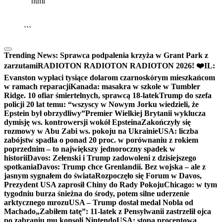
```html
▶
Kliknij PLAY, aby słuchać
🔈
🔊
```
Trending News:
Sprawca podpalenia krzyża w Grant Park z
zarzutami
RADIOTON RADIOTON RADIOTON 2026! ❤️
IL:
Evanston wypłaci tysiące dolarom czarnoskórym mieszkańcom
w ramach reparacji
Kanada: masakra w szkole w Tumbler
Ridge. 10 ofiar śmiertelnych, sprawcą 18-latek
Trump do szefa
policji 20 lat temu: “wszyscy w Nowym Jorku wiedzieli, że
Epstein był obrzydliwy”
Premier Wielkiej Brytanii wyklucza
dymisję ws. kontrowersji wokół Epsteina
Zakończyły się
rozmowy w Abu Zabi ws. pokoju na Ukrainie
USA: liczba
zabójstw spadła o ponad 20 proc. w porównaniu z rokiem
poprzednim – to największy jednoroczny spadek w
historii
Davos: Zełenski i Trump zadowoleni z dzisiejszego
spotkania
Davos: Trump chce Grenlandii. Bez wojska – ale z
jasnym sygnałem do świata
Rozpoczęło się Forum w Davos,
Prezydent USA zaprosił Chiny do Rady Pokoju
Chicago: w tym
tygodniu burza śnieżna do środy, potem silne uderzenie
arktycznego mrozu
USA – Trump dostał medal Nobla od
Machado
„Zabiłem tatę”: 11-latek z Pensylwanii zastrzelił ojca
po zabraniu mu konsoli Nintendo
USA: stopa procentowa