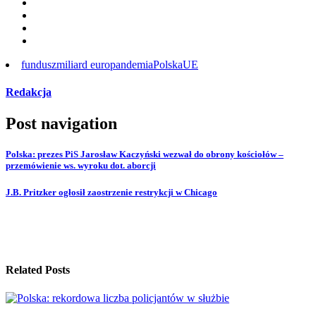
fundusz
miliard euro
pandemia
Polska
UE
Redakcja
Post navigation
Polska: prezes PiS Jarosław Kaczyński wezwał do obrony kościołów –
przemówienie ws. wyroku dot. aborcji
J.B. Pritzker ogłosił zaostrzenie restrykcji w Chicago
Related Posts