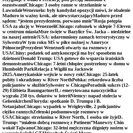
oszustwami
Chicago: 3 osoby ranne w strzelaninie w
Lawndale
Wenezuela: były kandydat opozycji mówi, że obalenie
Maduro to ważny krok, ale niewystarczający
Maduro przed
sądem: “jestem prezydentem, porwano mnie”
Rosja potępia
USA za akcję w Wenezueli
Chicago: rabunek w sklepie 7-Eleven
w centrum miasta
Msze święte w Bazylice Św. Jacka – niedzielne
na naszej antenie!
USA: udaremniony zamach terrorystyczny w
Sylwestra
W tym roku MŚ w piłce nożnej w Ameryce
Północnej
Prezydent Wenezueli otwarty na rozmowy z
USA
Chiny: podatek od antykoncepcji ma być sposobem na
dzietność
Donald Trump: USA gotowe do wsparcia irańskich
demonstrantów
Chicago: 7-letni chłopiec postrzelony w domu w
Humboldt Park
Relacja z Wigilii na Jackowie
2025.
Amerykańskie wejście w nowy rok
Chicago: 25-latek
pobity i okradziony w River North
Polska: rekordowa liczba
policjantów w służbie
Sylwester w Chicago
Poradnik sukces (12-
29) Elżbieta Baumgartner
IL: emerytowana nauczycielka
wygrała 250 tys. dolarów w loterii
Niemcy: napad stulecia w
Gelsenkirchen
Floryda: spotkanie D. Trumpa i B.
Netanjahu
Chicago: wypadek w Wrigleyville, 2 policjantów
ciężko rannych
Zełenski podsumowuje rozmowy w
USA
Chicago: strzelanina w River North, 1 osoba nie żyje
D.
Trump: “miałem dobrą rozmowę z Putinem”
Manewry Chin
wokół Tajwanu
Chicago: 32-letni mężczyzna dźgnięty nożem w