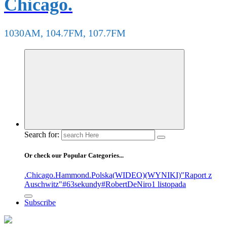
Chicago.
1030AM, 104.7FM, 107.7FM
Search for:
Or check our Popular Categories...
.Chicago
.Hammond
.Polska
(WIDEO)
(WYNIKI)
"Raport z
Auschwitz"
#63sekundy
#RobertDeNiro
1 listopada
Subscribe