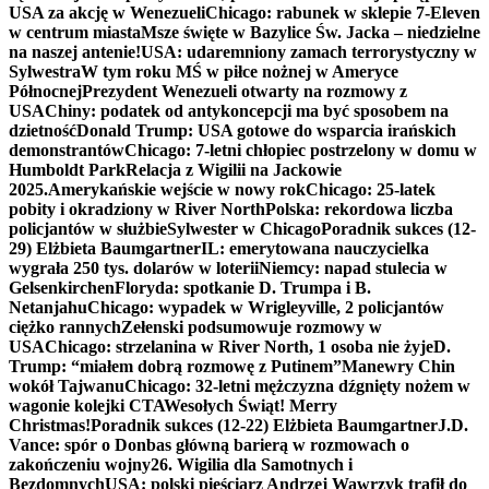
USA za akcję w Wenezueli
Chicago: rabunek w sklepie 7-Eleven
w centrum miasta
Msze święte w Bazylice Św. Jacka – niedzielne
na naszej antenie!
USA: udaremniony zamach terrorystyczny w
Sylwestra
W tym roku MŚ w piłce nożnej w Ameryce
Północnej
Prezydent Wenezueli otwarty na rozmowy z
USA
Chiny: podatek od antykoncepcji ma być sposobem na
dzietność
Donald Trump: USA gotowe do wsparcia irańskich
demonstrantów
Chicago: 7-letni chłopiec postrzelony w domu w
Humboldt Park
Relacja z Wigilii na Jackowie
2025.
Amerykańskie wejście w nowy rok
Chicago: 25-latek
pobity i okradziony w River North
Polska: rekordowa liczba
policjantów w służbie
Sylwester w Chicago
Poradnik sukces (12-
29) Elżbieta Baumgartner
IL: emerytowana nauczycielka
wygrała 250 tys. dolarów w loterii
Niemcy: napad stulecia w
Gelsenkirchen
Floryda: spotkanie D. Trumpa i B.
Netanjahu
Chicago: wypadek w Wrigleyville, 2 policjantów
ciężko rannych
Zełenski podsumowuje rozmowy w
USA
Chicago: strzelanina w River North, 1 osoba nie żyje
D.
Trump: “miałem dobrą rozmowę z Putinem”
Manewry Chin
wokół Tajwanu
Chicago: 32-letni mężczyzna dźgnięty nożem w
wagonie kolejki CTA
Wesołych Świąt! Merry
Christmas!
Poradnik sukces (12-22) Elżbieta Baumgartner
J.D.
Vance: spór o Donbas główną barierą w rozmowach o
zakończeniu wojny
26. Wigilia dla Samotnych i
Bezdomnych
USA: polski pięściarz Andrzej Wawrzyk trafił do