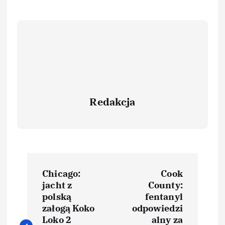
Redakcja
Chicago:
Cook
jacht z
County:
polską
fentanyl
załogą Koko
odpowiedzi
Loko 2
alny za