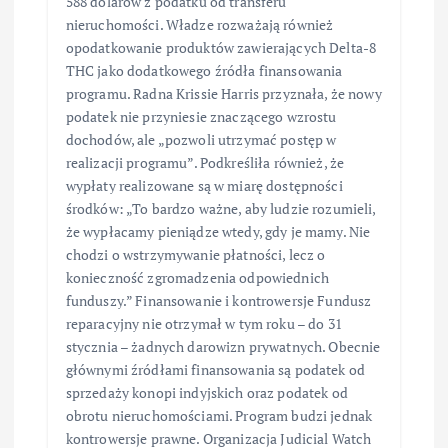
588 dolarów z podatku od transferu
nieruchomości. Władze rozważają również
opodatkowanie produktów zawierających Delta-8
THC jako dodatkowego źródła finansowania
programu. Radna Krissie Harris przyznała, że nowy
podatek nie przyniesie znaczącego wzrostu
dochodów, ale „pozwoli utrzymać postęp w
realizacji programu”. Podkreśliła również, że
wypłaty realizowane są w miarę dostępności
środków: „To bardzo ważne, aby ludzie rozumieli,
że wypłacamy pieniądze wtedy, gdy je mamy. Nie
chodzi o wstrzymywanie płatności, lecz o
konieczność zgromadzenia odpowiednich
funduszy.” Finansowanie i kontrowersje Fundusz
reparacyjny nie otrzymał w tym roku – do 31
stycznia – żadnych darowizn prywatnych. Obecnie
głównymi źródłami finansowania są podatek od
sprzedaży konopi indyjskich oraz podatek od
obrotu nieruchomościami. Program budzi jednak
kontrowersje prawne. Organizacja Judicial Watch