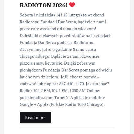
RADIOTON 2026!
Sobota i niedziela (14 i 15 lutego) to weekend
Radiotonu Fundacji Dar Serca, bądźcie z nami
przez cały weekend od rana do wieczora!
Dziesiątki ciekawych przedmiotów na licytacjach
Fundacja Dar Serca podczas Radiotonu.
Zaczynamy jutro o godzinie 8 rano czasu
chicagowskiego. Bądźcie z nami, dzwońcie,
piszcie smsy, licytujcie. Dzięki zebranym
pieniądzom Fundacja Dar Serca pomaga od wielu
lat chorym dzieciom! Jeśli chcesz pomóc –
zadzwoń lub napisz: 847-440-4470. Jak słuchać?
Radio: 104.7 FM,107.1 FM, 1030 AM Online:
polskieradio.com, TuneIN, Aplikacje mobilne
Google + Apple (Polskie Radio 1030 Chicago).
Read more