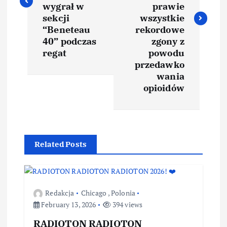
wygrał w
prawie
sekcji
wszystkie
“Beneteau
rekordowe
40” podczas
zgony z
regat
powodu
przedawko
wania
opioidów
Related Posts
Redakcja
Chicago
,
Polonia
February 13, 2026
394 views
RADIOTON RADIOTON