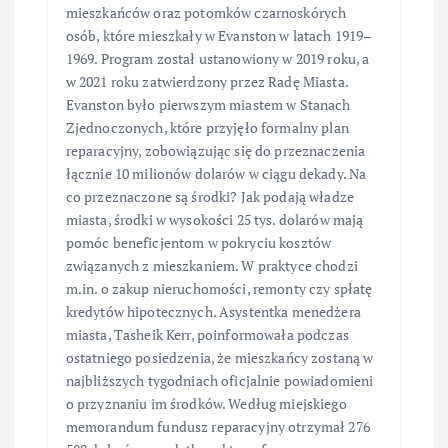
mieszkańców oraz potomków czarnoskórych
osób, które mieszkały w Evanston w latach 1919–
1969. Program został ustanowiony w 2019 roku, a
w 2021 roku zatwierdzony przez Radę Miasta.
Evanston było pierwszym miastem w Stanach
Zjednoczonych, które przyjęło formalny plan
reparacyjny, zobowiązując się do przeznaczenia
łącznie 10 milionów dolarów w ciągu dekady. Na
co przeznaczone są środki? Jak podają władze
miasta, środki w wysokości 25 tys. dolarów mają
pomóc beneficjentom w pokryciu kosztów
związanych z mieszkaniem. W praktyce chodzi
m.in. o zakup nieruchomości, remonty czy spłatę
kredytów hipotecznych. Asystentka menedżera
miasta, Tasheik Kerr, poinformowała podczas
ostatniego posiedzenia, że mieszkańcy zostaną w
najbliższych tygodniach oficjalnie powiadomieni
o przyznaniu im środków. Według miejskiego
memorandum fundusz reparacyjny otrzymał 276