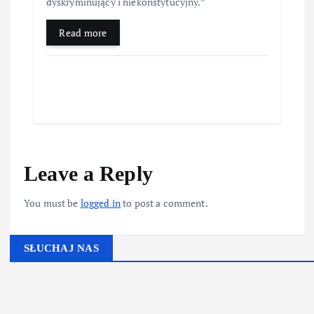
dyskryminujący i niekonstytucyjny.”
Read more
Leave a Reply
You must be
logged in
to post a comment.
SŁUCHAJ NAS
▶
Kliknij PLAY, aby słuchać