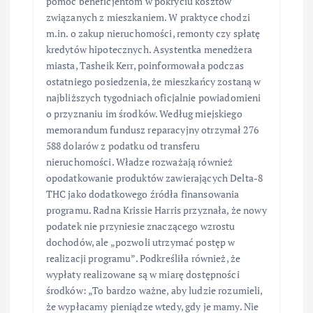
pomóc beneficjentom w pokryciu kosztów
związanych z mieszkaniem. W praktyce chodzi
m.in. o zakup nieruchomości, remonty czy spłatę
kredytów hipotecznych. Asystentka menedżera
miasta, Tasheik Kerr, poinformowała podczas
ostatniego posiedzenia, że mieszkańcy zostaną w
najbliższych tygodniach oficjalnie powiadomieni
o przyznaniu im środków. Według miejskiego
memorandum fundusz reparacyjny otrzymał 276
588 dolarów z podatku od transferu
nieruchomości. Władze rozważają również
opodatkowanie produktów zawierających Delta-8
THC jako dodatkowego źródła finansowania
programu. Radna Krissie Harris przyznała, że nowy
podatek nie przyniesie znaczącego wzrostu
dochodów, ale „pozwoli utrzymać postęp w
realizacji programu”. Podkreśliła również, że
wypłaty realizowane są w miarę dostępności
środków: „To bardzo ważne, aby ludzie rozumieli,
że wypłacamy pieniądze wtedy, gdy je mamy. Nie