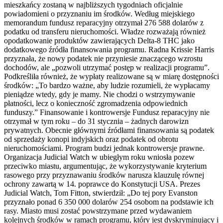
mieszkańcy zostaną w najbliższych tygodniach oficjalnie
powiadomieni o przyznaniu im środków. Według miejskiego
memorandum fundusz reparacyjny otrzymał 276 588 dolarów z
podatku od transferu nieruchomości. Władze rozważają również
opodatkowanie produktów zawierających Delta-8 THC jako
dodatkowego źródła finansowania programu. Radna Krissie Harris
przyznała, że nowy podatek nie przyniesie znaczącego wzrostu
dochodów, ale „pozwoli utrzymać postęp w realizacji programu”.
Podkreśliła również, że wypłaty realizowane są w miarę dostępności
środków: „To bardzo ważne, aby ludzie rozumieli, że wypłacamy
pieniądze wtedy, gdy je mamy. Nie chodzi o wstrzymywanie
płatności, lecz o konieczność zgromadzenia odpowiednich
funduszy.” Finansowanie i kontrowersje Fundusz reparacyjny nie
otrzymał w tym roku – do 31 stycznia – żadnych darowizn
prywatnych. Obecnie głównymi źródłami finansowania są podatek
od sprzedaży konopi indyjskich oraz podatek od obrotu
nieruchomościami. Program budzi jednak kontrowersje prawne.
Organizacja Judicial Watch w ubiegłym roku wniosła pozew
przeciwko miastu, argumentując, że wykorzystywanie kryterium
rasowego przy przyznawaniu środków narusza klauzulę równej
ochrony zawartą w 14. poprawce do Konstytucji USA. Prezes
Judicial Watch, Tom Fitton, stwierdził: „Do tej pory Evanston
przyznało ponad 6 350 000 dolarów 254 osobom na podstawie ich
rasy. Miasto musi zostać powstrzymane przed wydawaniem
kolejnych środków w ramach programu, który jest dyskryminujący i