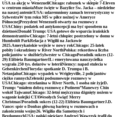
USA za akcję w Wenezueli
Chicago: rabunek w sklepie 7-Eleven
w centrum miasta
Msze święte w Bazylice Św. Jacka – niedzielne
na naszej antenie!
USA: udaremniony zamach terrorystyczny w
Sylwestra
W tym roku MŚ w piłce nożnej w Ameryce
Północnej
Prezydent Wenezueli otwarty na rozmowy z
USA
Chiny: podatek od antykoncepcji ma być sposobem na
dzietność
Donald Trump: USA gotowe do wsparcia irańskich
demonstrantów
Chicago: 7-letni chłopiec postrzelony w domu w
Humboldt Park
Relacja z Wigilii na Jackowie
2025.
Amerykańskie wejście w nowy rok
Chicago: 25-latek
pobity i okradziony w River North
Polska: rekordowa liczba
policjantów w służbie
Sylwester w Chicago
Poradnik sukces (12-
29) Elżbieta Baumgartner
IL: emerytowana nauczycielka
wygrała 250 tys. dolarów w loterii
Niemcy: napad stulecia w
Gelsenkirchen
Floryda: spotkanie D. Trumpa i B.
Netanjahu
Chicago: wypadek w Wrigleyville, 2 policjantów
ciężko rannych
Zełenski podsumowuje rozmowy w
USA
Chicago: strzelanina w River North, 1 osoba nie żyje
D.
Trump: “miałem dobrą rozmowę z Putinem”
Manewry Chin
wokół Tajwanu
Chicago: 32-letni mężczyzna dźgnięty nożem w
wagonie kolejki CTA
Wesołych Świąt! Merry
Christmas!
Poradnik sukces (12-22) Elżbieta Baumgartner
J.D.
Vance: spór o Donbas główną barierą w rozmowach o
zakończeniu wojny
26. Wigilia dla Samotnych i
Bezdomnych
USA: polski pięściarz Andrzej Wawrzyk trafił do