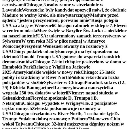
oszustwami
Chicago: 3 osoby ranne w strzelaninie w
Lawndale
Wenezuela: były kandydat opozycji mówi, że obalenie
Maduro to ważny krok, ale niewystarczający
Maduro przed
sądem: “jestem prezydentem, porwano mnie”
Rosja potępia
USA za akcję w Wenezueli
Chicago: rabunek w sklepie 7-Eleven
w centrum miasta
Msze święte w Bazylice Św. Jacka – niedzielne
na naszej antenie!
USA: udaremniony zamach terrorystyczny w
Sylwestra
W tym roku MŚ w piłce nożnej w Ameryce
Północnej
Prezydent Wenezueli otwarty na rozmowy z
USA
Chiny: podatek od antykoncepcji ma być sposobem na
dzietność
Donald Trump: USA gotowe do wsparcia irańskich
demonstrantów
Chicago: 7-letni chłopiec postrzelony w domu w
Humboldt Park
Relacja z Wigilii na Jackowie
2025.
Amerykańskie wejście w nowy rok
Chicago: 25-latek
pobity i okradziony w River North
Polska: rekordowa liczba
policjantów w służbie
Sylwester w Chicago
Poradnik sukces (12-
29) Elżbieta Baumgartner
IL: emerytowana nauczycielka
wygrała 250 tys. dolarów w loterii
Niemcy: napad stulecia w
Gelsenkirchen
Floryda: spotkanie D. Trumpa i B.
Netanjahu
Chicago: wypadek w Wrigleyville, 2 policjantów
ciężko rannych
Zełenski podsumowuje rozmowy w
USA
Chicago: strzelanina w River North, 1 osoba nie żyje
D.
Trump: “miałem dobrą rozmowę z Putinem”
Manewry Chin
wokół Tajwanu
Chicago: 32-letni mężczyzna dźgnięty nożem w