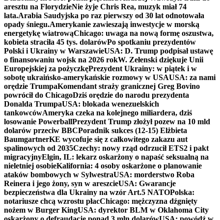
aresztu na Florydzie
Nie żyje Chris Rea, muzyk miał 74
lata.
Arabia Saudyjska po raz pierwszy od 30 lat odnotowała
opady śniegu.
Amerykanie zawieszają inwestycje w morską
energetykę wiatrową
Chicago: uwaga na nową formę oszustwa,
kobieta straciła 45 tys. dolarów
Po spotkaniu prezydentów
Polski i Ukrainy w Warszawie
USA: D. Trump podpisał ustawę
o finansowaniu wojsk na 2026 rok
W. Zełenski dziękuje Unii
Europejskiej za pożyczkę
Prezydent Ukrainy: w piątek i w
sobotę ukraińsko-amerykańskie rozmowy w USA
USA: za nami
orędzie Trumpa
Komendant straży granicznej Greg Bovino
powrócił do Chicago
Dziś orędzie do narodu prezydenta
Donalda Trumpa
USA: blokada wenezuelskich
tankowców
Ameryka czeka na kolejnego miliardera, dziś
losowanie Powerball
Prezydent Trump złożył pozew na 10 mld
dolarów przeciw BBC
Poradnik sukces (12-15) Elżbieta
Baumgartner
KE wycofuje się z całkowitego zakazu aut
spalinowych od 2035
Czechy: nowy rząd odrzucił ETS2 i pakt
migracyjny
Elgin, IL: lekarz oskarżony o napaść seksualną na
nieletniej osobie
Kalifornia: 4 osoby oskarżone o planowanie
ataków bombowych w Sylwestra
USA: morderstwo Roba
Reinera i jego żony, syn w areszcie
USA: Gwarancje
bezpieczeństwa dla Ukrainy na wzór Art.5 NATO
Polska:
notariusze chcą wzrostu płac
Chicago: mężczyzna dźgnięty
nożem w Burger King
USA: dyrektor BLM w Oklahoma City
oskarżony o defraudację ponad 3 mln dolarów
USA: powódź w