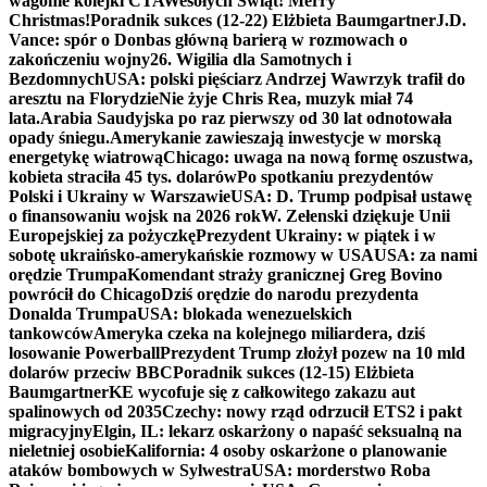
wagonie kolejki CTA
Wesołych Świąt! Merry
Christmas!
Poradnik sukces (12-22) Elżbieta Baumgartner
J.D.
Vance: spór o Donbas główną barierą w rozmowach o
zakończeniu wojny
26. Wigilia dla Samotnych i
Bezdomnych
USA: polski pięściarz Andrzej Wawrzyk trafił do
aresztu na Florydzie
Nie żyje Chris Rea, muzyk miał 74
lata.
Arabia Saudyjska po raz pierwszy od 30 lat odnotowała
opady śniegu.
Amerykanie zawieszają inwestycje w morską
energetykę wiatrową
Chicago: uwaga na nową formę oszustwa,
kobieta straciła 45 tys. dolarów
Po spotkaniu prezydentów
Polski i Ukrainy w Warszawie
USA: D. Trump podpisał ustawę
o finansowaniu wojsk na 2026 rok
W. Zełenski dziękuje Unii
Europejskiej za pożyczkę
Prezydent Ukrainy: w piątek i w
sobotę ukraińsko-amerykańskie rozmowy w USA
USA: za nami
orędzie Trumpa
Komendant straży granicznej Greg Bovino
powrócił do Chicago
Dziś orędzie do narodu prezydenta
Donalda Trumpa
USA: blokada wenezuelskich
tankowców
Ameryka czeka na kolejnego miliardera, dziś
losowanie Powerball
Prezydent Trump złożył pozew na 10 mld
dolarów przeciw BBC
Poradnik sukces (12-15) Elżbieta
Baumgartner
KE wycofuje się z całkowitego zakazu aut
spalinowych od 2035
Czechy: nowy rząd odrzucił ETS2 i pakt
migracyjny
Elgin, IL: lekarz oskarżony o napaść seksualną na
nieletniej osobie
Kalifornia: 4 osoby oskarżone o planowanie
ataków bombowych w Sylwestra
USA: morderstwo Roba