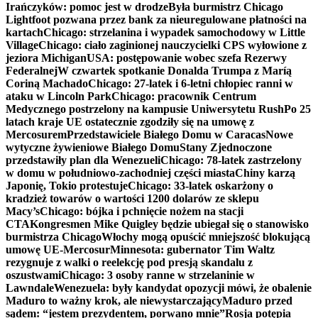
Irańczyków: pomoc jest w drodze
Była burmistrz Chicago
Lightfoot pozwana przez bank za nieuregulowane płatności na
kartach
Chicago: strzelanina i wypadek samochodowy w Little
Village
Chicago: ciało zaginionej nauczycielki CPS wyłowione z
jeziora Michigan
USA: postępowanie wobec szefa Rezerwy
Federalnej
W czwartek spotkanie Donalda Trumpa z Maríą
Coriną Machado
Chicago: 27-latek i 6-letni chłopiec ranni w
ataku w Lincoln Park
Chicago: pracownik Centrum
Medycznego postrzelony na kampusie Uniwersytetu Rush
Po 25
latach kraje UE ostatecznie zgodziły się na umowę z
Mercosurem
Przedstawiciele Białego Domu w Caracas
Nowe
wytyczne żywieniowe Białego Domu
Stany Zjednoczone
przedstawiły plan dla Wenezueli
Chicago: 78-latek zastrzelony
w domu w południowo-zachodniej części miasta
Chiny karzą
Japonię, Tokio protestuje
Chicago: 33-latek oskarżony o
kradzież towarów o wartości 1200 dolarów ze sklepu
Macy’s
Chicago: bójka i pchnięcie nożem na stacji
CTA
Kongresmen Mike Quigley będzie ubiegał się o stanowisko
burmistrza Chicago
Włochy mogą opuścić mniejszość blokującą
umowę UE-Mercosur
Minnesota: gubernator Tim Waltz
rezygnuje z walki o reelekcję pod presją skandalu z
oszustwami
Chicago: 3 osoby ranne w strzelaninie w
Lawndale
Wenezuela: były kandydat opozycji mówi, że obalenie
Maduro to ważny krok, ale niewystarczający
Maduro przed
sądem: “jestem prezydentem, porwano mnie”
Rosja potępia