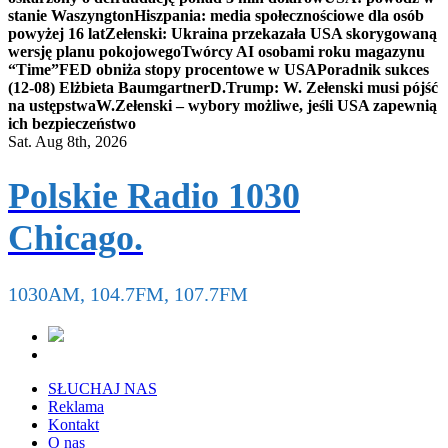
stanie Waszyngton
Hiszpania: media społecznościowe dla osób
powyżej 16 lat
Zełenski: Ukraina przekazała USA skorygowaną
wersję planu pokojowego
Twórcy AI osobami roku magazynu
“Time”
FED obniża stopy procentowe w USA
Poradnik sukces
(12-08) Elżbieta Baumgartner
D.Trump: W. Zełenski musi pójść
na ustępstwa
W.Zełenski – wybory możliwe, jeśli USA zapewnią
ich bezpieczeństwo
Sat. Aug 8th, 2026
Polskie Radio 1030
Chicago.
1030AM, 104.7FM, 107.7FM
SŁUCHAJ NAS
Reklama
Kontakt
O nas