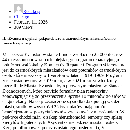
Redakcja
Chicago
February 11, 2026
309 views
IL: Evanston wypłaci tysiące dolarom czarnoskórym mieszkańcom w
ramach reparacji
Miasteczko Evanston w stanie Illinois wypłaci po 25 000 dolarów
44 mieszkańcom w ramach miejskiego programu reparacyjnego –
poinformował lokalny Komitet ds. Reparacji. Program skierowany
jest do czarnoskórych mieszkańców oraz potomków czarnoskórych
osób, które mieszkały w Evanston w latach 1919–1969. Program
został ustanowiony w 2019 roku, a w 2021 roku zatwierdzony
przez Radę Miasta. Evanston było pierwszym miastem w Stanach
Zjednoczonych, które przyjęło formalny plan reparacyjny,
zobowiązując się do przeznaczenia łącznie 10 milionów dolarów w
ciągu dekady. Na co przeznaczone są środki? Jak podają władze
miasta, środki w wysokości 25 tys. dolarów mają pomóc
beneficjentom w pokryciu kosztów związanych z mieszkaniem. W
praktyce chodzi m.in. o zakup nieruchomości, remonty czy spłatę
kredytów hipotecznych. Asystentka menedżera miasta, Tasheik
Kerr, poinformowała podczas ostatniego posiedzenia, że