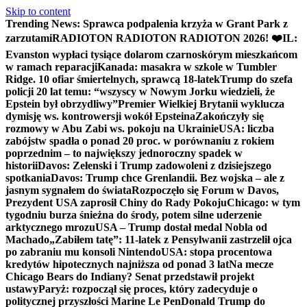
Skip to content
Trending News:
Sprawca podpalenia krzyża w Grant Park z
zarzutami
RADIOTON RADIOTON RADIOTON 2026! ❤️
IL:
Evanston wypłaci tysiące dolarom czarnoskórym mieszkańcom
w ramach reparacji
Kanada: masakra w szkole w Tumbler
Ridge. 10 ofiar śmiertelnych, sprawcą 18-latek
Trump do szefa
policji 20 lat temu: “wszyscy w Nowym Jorku wiedzieli, że
Epstein był obrzydliwy”
Premier Wielkiej Brytanii wyklucza
dymisję ws. kontrowersji wokół Epsteina
Zakończyły się
rozmowy w Abu Zabi ws. pokoju na Ukrainie
USA: liczba
zabójstw spadła o ponad 20 proc. w porównaniu z rokiem
poprzednim – to największy jednoroczny spadek w
historii
Davos: Zełenski i Trump zadowoleni z dzisiejszego
spotkania
Davos: Trump chce Grenlandii. Bez wojska – ale z
jasnym sygnałem do świata
Rozpoczęło się Forum w Davos,
Prezydent USA zaprosił Chiny do Rady Pokoju
Chicago: w tym
tygodniu burza śnieżna do środy, potem silne uderzenie
arktycznego mrozu
USA – Trump dostał medal Nobla od
Machado
„Zabiłem tatę”: 11-latek z Pensylwanii zastrzelił ojca
po zabraniu mu konsoli Nintendo
USA: stopa procentowa
kredytów hipotecznych najniższa od ponad 3 lat
Na mecze
Chicago Bears do Indiany? Senat przedstawił projekt
ustawy
Paryż: rozpoczął się proces, który zadecyduje o
politycznej przyszłości Marine Le Pen
Donald Trump do