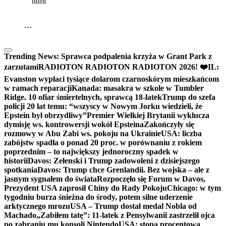
```html
▶
Kliknij PLAY, aby słuchać
🔈
🔊
```
Trending News:
Sprawca podpalenia krzyża w Grant Park z
zarzutami
RADIOTON RADIOTON RADIOTON 2026! ❤️
IL:
Evanston wypłaci tysiące dolarom czarnoskórym mieszkańcom
w ramach reparacji
Kanada: masakra w szkole w Tumbler
Ridge. 10 ofiar śmiertelnych, sprawcą 18-latek
Trump do szefa
policji 20 lat temu: “wszyscy w Nowym Jorku wiedzieli, że
Epstein był obrzydliwy”
Premier Wielkiej Brytanii wyklucza
dymisję ws. kontrowersji wokół Epsteina
Zakończyły się
rozmowy w Abu Zabi ws. pokoju na Ukrainie
USA: liczba
zabójstw spadła o ponad 20 proc. w porównaniu z rokiem
poprzednim – to największy jednoroczny spadek w
historii
Davos: Zełenski i Trump zadowoleni z dzisiejszego
spotkania
Davos: Trump chce Grenlandii. Bez wojska – ale z
jasnym sygnałem do świata
Rozpoczęło się Forum w Davos,
Prezydent USA zaprosił Chiny do Rady Pokoju
Chicago: w tym
tygodniu burza śnieżna do środy, potem silne uderzenie
arktycznego mrozu
USA – Trump dostał medal Nobla od
Machado
„Zabiłem tatę”: 11-latek z Pensylwanii zastrzelił ojca
po zabraniu mu konsoli Nintendo
USA: stopa procentowa