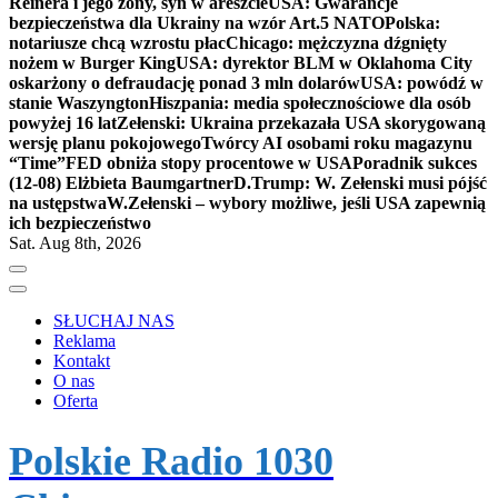
Reinera i jego żony, syn w areszcie
USA: Gwarancje
bezpieczeństwa dla Ukrainy na wzór Art.5 NATO
Polska:
notariusze chcą wzrostu płac
Chicago: mężczyzna dźgnięty
nożem w Burger King
USA: dyrektor BLM w Oklahoma City
oskarżony o defraudację ponad 3 mln dolarów
USA: powódź w
stanie Waszyngton
Hiszpania: media społecznościowe dla osób
powyżej 16 lat
Zełenski: Ukraina przekazała USA skorygowaną
wersję planu pokojowego
Twórcy AI osobami roku magazynu
“Time”
FED obniża stopy procentowe w USA
Poradnik sukces
(12-08) Elżbieta Baumgartner
D.Trump: W. Zełenski musi pójść
na ustępstwa
W.Zełenski – wybory możliwe, jeśli USA zapewnią
ich bezpieczeństwo
Sat. Aug 8th, 2026
SŁUCHAJ NAS
Reklama
Kontakt
O nas
Oferta
Polskie Radio 1030