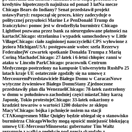
kredytów hipotecznych najniższa od ponad 3 lat
Na mecze
Chicago Bears do Indiany? Senat przedstawił projekt
ustawy
Paryż: rozpoczął się proces, który zadecyduje o
politycznej przyszłości Marine Le Pen
Donald Trump do
Irańczyków: pomoc jest w drodze
Była burmistrz Chicago
Lightfoot pozwana przez bank za nieuregulowane płatności na
kartach
Chicago: strzelanina i wypadek samochodowy w Little
Village
Chicago: ciało zaginionej nauczycielki CPS wyłowione z
jeziora Michigan
USA: postępowanie wobec szefa Rezerwy
Federalnej
W czwartek spotkanie Donalda Trumpa z Maríą
Coriną Machado
Chicago: 27-latek i 6-letni chłopiec ranni w
ataku w Lincoln Park
Chicago: pracownik Centrum
Medycznego postrzelony na kampusie Uniwersytetu Rush
Po 25
latach kraje UE ostatecznie zgodziły się na umowę z
Mercosurem
Przedstawiciele Białego Domu w Caracas
Nowe
wytyczne żywieniowe Białego Domu
Stany Zjednoczone
przedstawiły plan dla Wenezueli
Chicago: 78-latek zastrzelony
w domu w południowo-zachodniej części miasta
Chiny karzą
Japonię, Tokio protestuje
Chicago: 33-latek oskarżony o
kradzież towarów o wartości 1200 dolarów ze sklepu
Macy’s
Chicago: bójka i pchnięcie nożem na stacji
CTA
Kongresmen Mike Quigley będzie ubiegał się o stanowisko
burmistrza Chicago
Włochy mogą opuścić mniejszość blokującą
umowę UE-Mercosur
Minnesota: gubernator Tim Waltz
rezygnuje z walki o reelekcję pod presją skandalu z