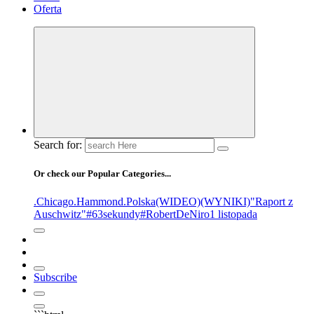
Oferta
Search for:
Or check our Popular Categories...
.Chicago
.Hammond
.Polska
(WIDEO)
(WYNIKI)
"Raport z
Auschwitz"
#63sekundy
#RobertDeNiro
1 listopada
Subscribe