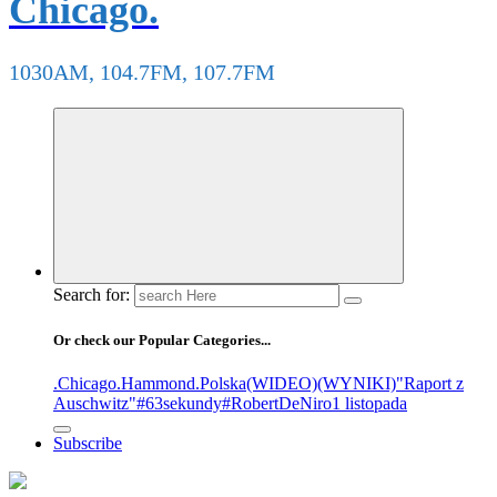
Chicago.
1030AM, 104.7FM, 107.7FM
Search for:
Or check our Popular Categories...
.Chicago
.Hammond
.Polska
(WIDEO)
(WYNIKI)
"Raport z
Auschwitz"
#63sekundy
#RobertDeNiro
1 listopada
Subscribe