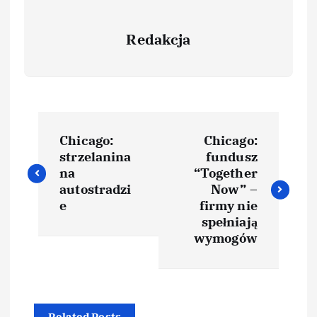
Redakcja
Chicago:
Chicago:
strzelanina
fundusz
na
“Together
autostradzi
Now” –
e
firmy nie
spełniają
wymogów
Related Posts