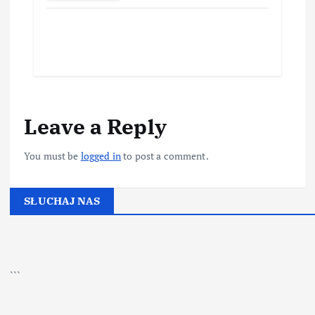
Leave a Reply
You must be
logged in
to post a comment.
SŁUCHAJ NAS
▶
Kliknij PLAY, aby słuchać
```