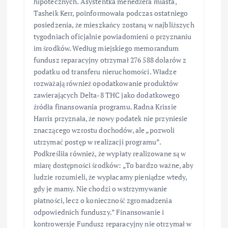
hipotecznych. Asystentka menedżera miasta,
Tasheik Kerr, poinformowała podczas ostatniego
posiedzenia, że mieszkańcy zostaną w najbliższych
tygodniach oficjalnie powiadomieni o przyznaniu
im środków. Według miejskiego memorandum
fundusz reparacyjny otrzymał 276 588 dolarów z
podatku od transferu nieruchomości. Władze
rozważają również opodatkowanie produktów
zawierających Delta-8 THC jako dodatkowego
źródła finansowania programu. Radna Krissie
Harris przyznała, że nowy podatek nie przyniesie
znaczącego wzrostu dochodów, ale „pozwoli
utrzymać postęp w realizacji programu”.
Podkreśliła również, że wypłaty realizowane są w
miarę dostępności środków: „To bardzo ważne, aby
ludzie rozumieli, że wypłacamy pieniądze wtedy,
gdy je mamy. Nie chodzi o wstrzymywanie
płatności, lecz o konieczność zgromadzenia
odpowiednich funduszy.” Finansowanie i
kontrowersje Fundusz reparacyjny nie otrzymał w