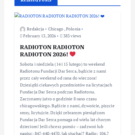
Redakcja
Chicago
,
Polonia
February 13, 2026
383 views
RADIOTON RADIOTON
RADIOTON 2026!
Sobota i niedziela (14 i 15 lutego) to weekend
Radiotonu Fundacji Dar Serca, bądźcie z nami
przez cały weekend od rana do wieczora!
Dziesiątki ciekawych przedmiotów na licytacjach
Fundacja Dar Serca podczas Radiotonu.
Zaczynamy jutro o godzinie 8 rano czasu
chicagowskiego. Bądźcie z nami, dzwońcie, piszcie
smsy, licytujcie. Dzięki zebranym pieniądzom
Fundacja Dar Serca pomaga od wielu lat chorym
dzieciom! Jeśli chcesz pomóc – zadzwoń lub
napisz: 847-440-4470. Jak słuchać? Radio: 104.7