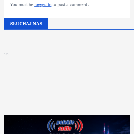
You must be
logged in
to post a comment.
SŁUCHAJ NAS
▶
Kliknij PLAY, aby słuchać
```