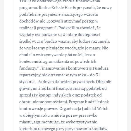
THC jako dodatkowego źródła finansowania
programu. Radna Krissie Harris przyznała, że nowy
podatek nie przyniesie znaczącego wzrostu
dochodów, ale „pozwoli utrzymać postęp w
realizacji programu”. Podkreśliła również, że
wypłaty realizowane są w miarę dostępności
środków: „To bardzo ważne, aby ludzie rozumieli,
że wypłacamy pieniądze wtedy, gdy je mamy. Nie
chodzi o wstrzymywanie płatności, lecz o
konieczność zgromadzenia odpowiednich
funduszy.” Finansowanie i kontrowersje Fundusz
reparacyjny nie otrzymał w tym roku – do 31
stycznia – żadnych darowizn prywatnych. Obecnie
głównymi źródłami finansowania są podatek od
sprzedaży konopi indyjskich oraz podatek od
obrotu nieruchomościami. Program budzi jednak
kontrowersje prawne. Organizacja Judicial Watch
w ubiegłym roku wniosła pozew przeciwko
miastu, argumentując, że wykorzystywanie
kryterium rasowego przy przyznawaniu środków