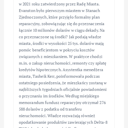
w 2021 roku zatwierdzony przez Radę Miasta.
Evanston było pierwszym miastem w Stanach
Zjednoczonych, które przyjęło formalny plan
reparacyjny, zobowiązując się do przeznaczenia
łącznie 10 milionów dolarów w ciągu dekady. Na
co przeznaczone są środki? Jak podają władze
miasta, środki w wysokości 25 tys. dolarów mają
pomóc beneficjentom w pokryciu kosztów
związanych z mieszkaniem. W praktyce chodzi
m.in. o zakup nieruchomości, remonty czy spłatę
kredytów hipotecznych. Asystentka menedżera
miasta, Tasheik Kerr, poinformowała podczas
ostatniego posiedzenia, że mieszkańcy zostaną w
najbliższych tygodniach oficjalnie powiadomieni
o przyznaniu im środków. Według miejskiego
memorandum fundusz reparacyjny otrzymał 276
588 dolarów z podatku od transferu
nieruchomości. Władze rozważają również
opodatkowanie produktów zawierających Delta-8