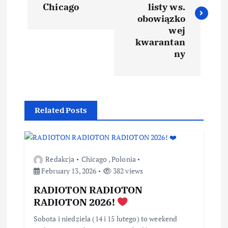
Chicago
listy ws.
obowiązko
wej
kwarantan
ny
Related Posts
Redakcja
Chicago
,
Polonia
February 13, 2026
382 views
RADIOTON RADIOTON
RADIOTON 2026!
Sobota i niedziela (14 i 15 lutego) to weekend