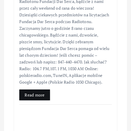
Radiotonu Fundacji Dar Serca, bądźcie z nami
przez cały weekend od rana do wieczora!
Dziesiątki ciekawych przedmiotów na licytacjach
Fundacja Dar Serca podczas Radiotonu.
Zaczynamy jutro o godzinie 8 rano czasu
chicagowskiego. Bądźcie z nami, dzwońcie,
piszcie smsy, licytujcie. Dzięki zebranym
pieniądzom Fundacja Dar Serca pomaga od wielu
lat chorym dzieciom! Jeśli chcesz pomóc –
zadzwoń lub napisz: 847-440-4470. Jak słuchać?
Radio: 104.7 FM,107.1 FM, 1030 AM Online:
polskieradio.com, TuneIN, Aplikacje mobilne
Google + Apple (Polskie Radio 1030 Chicago).
Read more