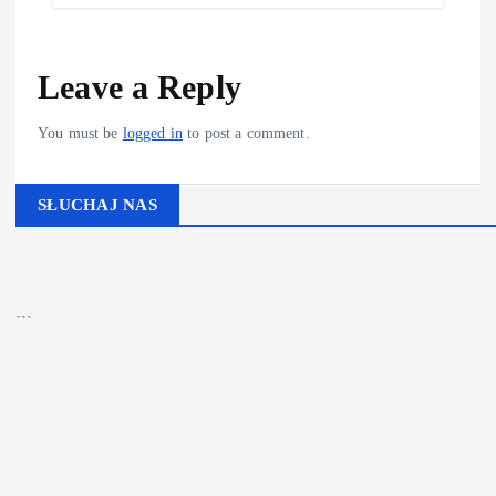
Leave a Reply
You must be
logged in
to post a comment.
SŁUCHAJ NAS
▶
Kliknij PLAY, aby słuchać
🔊
```