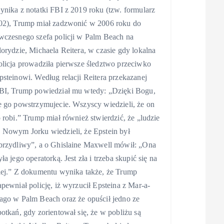
ynika z notatki FBI z 2019 roku (tzw. formularz
02), Trump miał zadzwonić w 2006 roku do
wczesnego szefa policji w Palm Beach na
lorydzie, Michaela Reitera, w czasie gdy lokalna
olicja prowadziła pierwsze śledztwo przeciwko
psteinowi. Według relacji Reitera przekazanej
BI, Trump powiedział mu wtedy: „Dzięki Bogu,
e go powstrzymujecie. Wszyscy wiedzieli, że on
o robi.” Trump miał również stwierdzić, że „ludzie
 Nowym Jorku wiedzieli, że Epstein był
brzydliwy”, a o Ghislaine Maxwell mówił: „Ona
yła jego operatorką. Jest zła i trzeba skupić się na
iej.” Z dokumentu wynika także, że Trump
apewniał policję, iż wyrzucił Epsteina z Mar-a-
ago w Palm Beach oraz że opuścił jedno ze
potkań, gdy zorientował się, że w pobliżu są