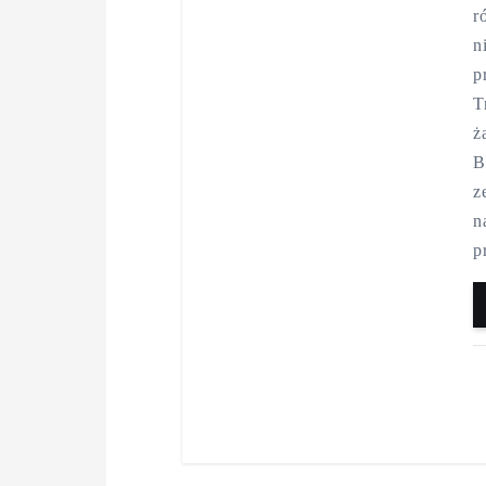
r
n
p
T
ż
B
z
n
p