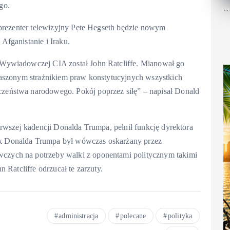
go.
``
 prezenter telewizyjny Pete Hegseth będzie nowym
fganistanie i Iraku.
Wywiadowczej CIA został John Ratcliffe. Mianował go
raszonym strażnikiem praw konstytucyjnych wszystkich
eństwa narodowego. Pokój poprzez siłę” – napisał Donald
rwszej kadencji Donalda Trumpa, pełnił funkcję dyrektora
 Donalda Trumpa był wówczas oskarżany przez
zych na potrzeby walki z oponentami politycznym takimi
 Ratcliffe odrzucał te zarzuty.
administracja
polecane
polityka