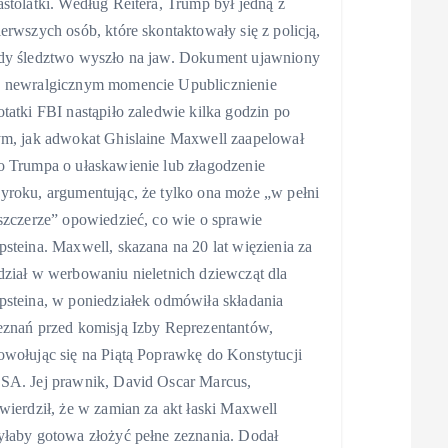
astolatki. Według Reitera, Trump był jedną z
ierwszych osób, które skontaktowały się z policją,
dy śledztwo wyszło na jaw. Dokument ujawniony
 newralgicznym momencie Upublicznienie
otatki FBI nastąpiło zaledwie kilka godzin po
ym, jak adwokat Ghislaine Maxwell zaapelował
o Trumpa o ułaskawienie lub złagodzenie
yroku, argumentując, że tylko ona może „w pełni
 szczerze” opowiedzieć, co wie o sprawie
psteina. Maxwell, skazana na 20 lat więzienia za
dział w werbowaniu nieletnich dziewcząt dla
psteina, w poniedziałek odmówiła składania
eznań przed komisją Izby Reprezentantów,
owołując się na Piątą Poprawkę do Konstytucji
SA. Jej prawnik, David Oscar Marcus,
twierdził, że w zamian za akt łaski Maxwell
yłaby gotowa złożyć pełne zeznania. Dodał