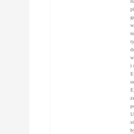
n
p
g
w
n
t
d
w
i
E
u
E
z
p
U
s
b