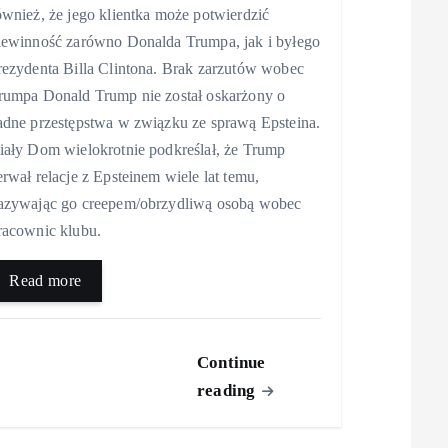
ównież, że jego klientka może potwierdzić
iewinność zarówno Donalda Trumpa, jak i byłego
rezydenta Billa Clintona. Brak zarzutów wobec
rumpa Donald Trump nie został oskarżony o
adne przestępstwa w związku ze sprawą Epsteina.
iały Dom wielokrotnie podkreślał, że Trump
erwał relacje z Epsteinem wiele lat temu,
azywając go creepem/obrzydliwą osobą wobec
racownic klubu.
Read more
Continue
reading