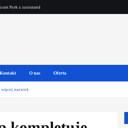
rant Park z zarzutami
Kontakt
O nas
Oferta
 więcej nazwisk
p kompletuje