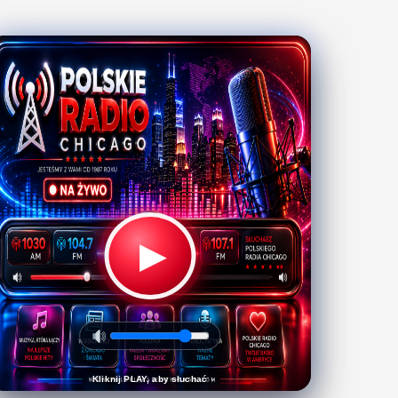
▶
Kliknij PLAY, aby słuchać