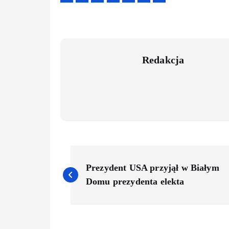
Redakcja
P
Prezydent USA przyjął w Białym
o
Domu prezydenta elekta
s