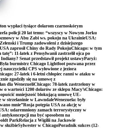
ton wypłaci tysiące dolarom czarnoskórym
efa policji 20 lat temu: “wszyscy w Nowym Jorku
rozmowy w Abu Zabi ws. pokoju na Ukrainie
USA:
Zełenski i Trump zadowoleni z dzisiejszego
 USA zaprosił Chiny do Rady Pokoju
Chicago: w tym
tatę”: 11-latek z Pensylwanii zastrzelił ojca po
Indiany? Senat przedstawił projekt ustawy
Paryż:
Była burmistrz Chicago Lightfoot pozwana przez
ej nauczycielki CPS wyłowione z jeziora
icago: 27-latek i 6-letni chłopiec ranni w ataku w
cznie zgodziły się na umowę z
lan dla Wenezueli
Chicago: 78-latek zastrzelony w
w o wartości 1200 dolarów ze sklepu Macy’s
Chicago:
opuścić mniejszość blokującą umowę UE-
e w strzelaninie w Lawndale
Wenezuela: były
rwano mnie”
Rosja potępia USA za akcję w
USA: udaremniony zamach terrorystyczny w
d antykoncepcji ma być sposobem na
boldt Park
Relacja z Wigilii na Jackowie
 w służbie
Sylwester w Chicago
Poradnik sukces (12-