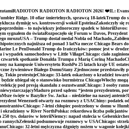
zutami
RADIOTON RADIOTON RADIOTON 2026! ❤️
IL: Evans
mbler Ridge. 10 ofiar śmiertelnych, sprawcą 18-latek
Trump do sz
yklucza dymisję ws. kontrowersji wokół Epsteina
Zakończyły się 
poprzednim – to największy jednoroczny spadek w historii
Davos: 
nym sygnałem do świata
Rozpoczęło się Forum w Davos, Prezydent
nego mrozu
USA – Trump dostał medal Nobla od Machado
„Zabiłem 
ipotecznych najniższa od ponad 3 lat
Na mecze Chicago Bears do 
 Marine Le Pen
Donald Trump do Irańczyków: pomoc jest w drodze
na i wypadek samochodowy w Little Village
Chicago: ciało zaginion
czwartek spotkanie Donalda Trumpa z Maríą Coriną Machado
Ch
ony na kampusie Uniwersytetu Rush
Po 25 latach kraje UE ostate
czne żywieniowe Białego Domu
Stany Zjednoczone przedstawiły p
ę, Tokio protestuje
Chicago: 33-latek oskarżony o kradzież towaró
ędzie ubiegał się o stanowisko burmistrza Chicago
Włochy mogą 
reelekcję pod presją skandalu z oszustwami
Chicago: 3 osoby rann
 niewystarczający
Maduro przed sądem: “jestem prezydentem, po
a
Msze święte w Bazylice Św. Jacka – niedzielne na naszej antenie!
rezydent Wenezueli otwarty na rozmowy z USA
Chiny: podatek o
monstrantów
Chicago: 7-letni chłopiec postrzelony w domu w Hum
y i okradziony w River North
Polska: rekordowa liczba policjantów
250 tys. dolarów w loterii
Niemcy: napad stulecia w Gelsenkirche
ko rannych
Zełenski podsumowuje rozmowy w USA
Chicago: strzel
anu
Chicago: 32-letni mężczyzna dźgnięty nożem w wagonie kolej