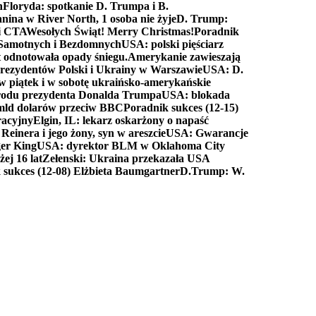
n
Floryda: spotkanie D. Trumpa i B.
anina w River North, 1 osoba nie żyje
D. Trump:
ki CTA
Wesołych Świąt! Merry Christmas!
Poradnik
a Samotnych i Bezdomnych
USA: polski pięściarz
t odnotowała opady śniegu.
Amerykanie zawieszają
prezydentów Polski i Ukrainy w Warszawie
USA: D.
w piątek i w sobotę ukraińsko-amerykańskie
arodu prezydenta Donalda Trumpa
USA: blokada
 mld dolarów przeciw BBC
Poradnik sukces (12-15)
racyjny
Elgin, IL: lekarz oskarżony o napaść
inera i jego żony, syn w areszcie
USA: Gwarancje
er King
USA: dyrektor BLM w Oklahoma City
ej 16 lat
Zełenski: Ukraina przekazała USA
 sukces (12-08) Elżbieta Baumgartner
D.Trump: W.