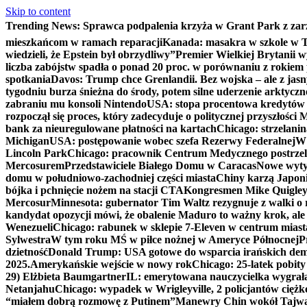
Skip to content
Trending News:
Sprawca podpalenia krzyża w Grant Park z zar
mieszkańcom w ramach reparacji
Kanada: masakra w szkole w Tu
wiedzieli, że Epstein był obrzydliwy”
Premier Wielkiej Brytanii w
liczba zabójstw spadła o ponad 20 proc. w porównaniu z rokiem 
spotkania
Davos: Trump chce Grenlandii. Bez wojska – ale z jas
tygodniu burza śnieżna do środy, potem silne uderzenie arktycz
zabraniu mu konsoli Nintendo
USA: stopa procentowa kredytów h
rozpoczął się proces, który zadecyduje o politycznej przyszłości
bank za nieuregulowane płatności na kartach
Chicago: strzelani
Michigan
USA: postępowanie wobec szefa Rezerwy Federalnej
W 
Lincoln Park
Chicago: pracownik Centrum Medycznego postrzel
Mercosurem
Przedstawiciele Białego Domu w Caracas
Nowe wyty
domu w południowo-zachodniej części miasta
Chiny karzą Japoni
bójka i pchnięcie nożem na stacji CTA
Kongresmen Mike Quigley b
Mercosur
Minnesota: gubernator Tim Waltz rezygnuje z walki o 
kandydat opozycji mówi, że obalenie Maduro to ważny krok, ale
Wenezueli
Chicago: rabunek w sklepie 7-Eleven w centrum miast
Sylwestra
W tym roku MŚ w piłce nożnej w Ameryce Północnej
P
dzietność
Donald Trump: USA gotowe do wsparcia irańskich de
2025.
Amerykańskie wejście w nowy rok
Chicago: 25-latek pobit
29) Elżbieta Baumgartner
IL: emerytowana nauczycielka wygrała 
Netanjahu
Chicago: wypadek w Wrigleyville, 2 policjantów cięż
“miałem dobrą rozmowę z Putinem”
Manewry Chin wokół Tajw