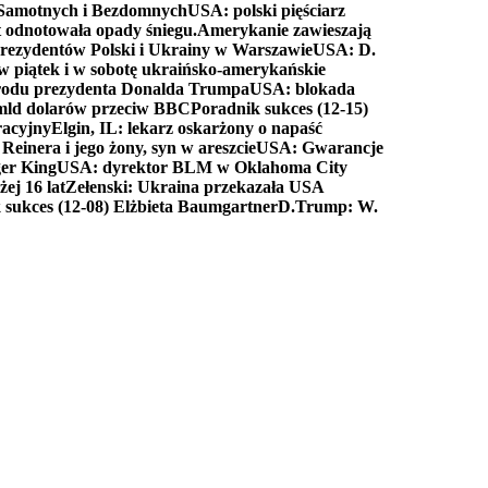
a Samotnych i Bezdomnych
USA: polski pięściarz
t odnotowała opady śniegu.
Amerykanie zawieszają
prezydentów Polski i Ukrainy w Warszawie
USA: D.
w piątek i w sobotę ukraińsko-amerykańskie
arodu prezydenta Donalda Trumpa
USA: blokada
 mld dolarów przeciw BBC
Poradnik sukces (12-15)
racyjny
Elgin, IL: lekarz oskarżony o napaść
inera i jego żony, syn w areszcie
USA: Gwarancje
er King
USA: dyrektor BLM w Oklahoma City
ej 16 lat
Zełenski: Ukraina przekazała USA
 sukces (12-08) Elżbieta Baumgartner
D.Trump: W.