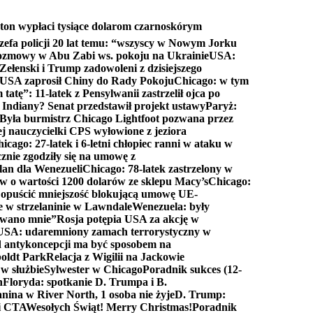
ton wypłaci tysiące dolarom czarnoskórym
efa policji 20 lat temu: “wszyscy w Nowym Jorku
rozmowy w Abu Zabi ws. pokoju na Ukrainie
USA:
Zełenski i Trump zadowoleni z dzisiejszego
 USA zaprosił Chiny do Rady Pokoju
Chicago: w tym
tatę”: 11-latek z Pensylwanii zastrzelił ojca po
Indiany? Senat przedstawił projekt ustawy
Paryż:
Była burmistrz Chicago Lightfoot pozwana przez
ej nauczycielki CPS wyłowione z jeziora
icago: 27-latek i 6-letni chłopiec ranni w ataku w
cznie zgodziły się na umowę z
lan dla Wenezueli
Chicago: 78-latek zastrzelony w
w o wartości 1200 dolarów ze sklepu Macy’s
Chicago:
opuścić mniejszość blokującą umowę UE-
e w strzelaninie w Lawndale
Wenezuela: były
rwano mnie”
Rosja potępia USA za akcję w
USA: udaremniony zamach terrorystyczny w
d antykoncepcji ma być sposobem na
boldt Park
Relacja z Wigilii na Jackowie
 w służbie
Sylwester w Chicago
Poradnik sukces (12-
n
Floryda: spotkanie D. Trumpa i B.
anina w River North, 1 osoba nie żyje
D. Trump:
ki CTA
Wesołych Świąt! Merry Christmas!
Poradnik