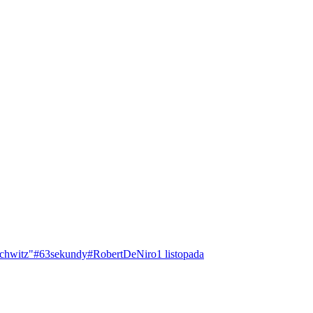
chwitz"
#63sekundy
#RobertDeNiro
1 listopada