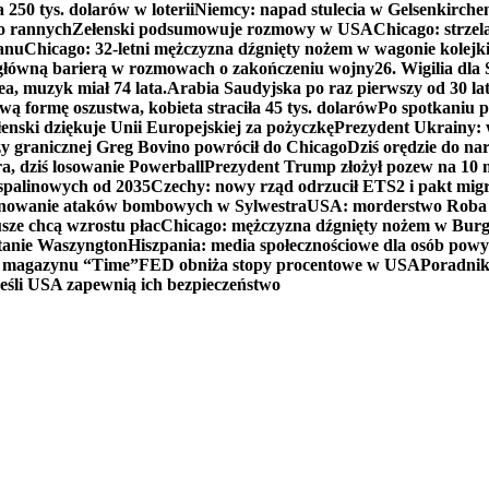
250 tys. dolarów w loterii
Niemcy: napad stulecia w Gelsenkirche
ko rannych
Zełenski podsumowuje rozmowy w USA
Chicago: strzel
anu
Chicago: 32-letni mężczyzna dźgnięty nożem w wagonie kolej
 główną barierą w rozmowach o zakończeniu wojny
26. Wigilia dl
ea, muzyk miał 74 lata.
Arabia Saudyjska po raz pierwszy od 30 la
ą formę oszustwa, kobieta straciła 45 tys. dolarów
Po spotkaniu 
enski dziękuje Unii Europejskiej za pożyczkę
Prezydent Ukrainy: 
y granicznej Greg Bovino powrócił do Chicago
Dziś orędzie do n
a, dziś losowanie Powerball
Prezydent Trump złożył pozew na 10
 spalinowych od 2035
Czechy: nowy rząd odrzucił ETS2 i pakt mig
planowanie ataków bombowych w Sylwestra
USA: morderstwo Roba Re
usze chcą wzrostu płac
Chicago: mężczyzna dźgnięty nożem w Burg
tanie Waszyngton
Hiszpania: media społecznościowe dla osób powyż
u magazynu “Time”
FED obniża stopy procentowe w USA
Poradnik
eśli USA zapewnią ich bezpieczeństwo