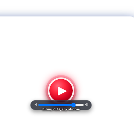
▶
🔈
🔊
Kliknij PLAY, aby słuchać