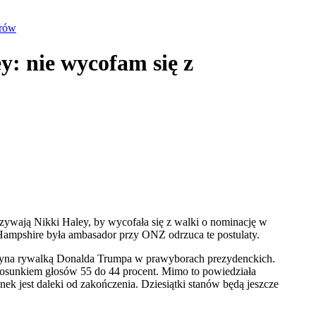
orów
y: nie wycofam się z
zywają Nikki Haley, by wycofała się z walki o nominację w
mpshire była ambasador przy ONZ odrzuca te postulaty.
edyna rywalką Donalda Trumpa w prawyborach prezydenckich.
osunkiem głosów 55 do 44 procent. Mimo to powiedziała
 jest daleki od zakończenia. Dziesiątki stanów będą jeszcze