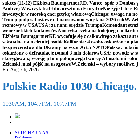
sukces (12-22) Elżbieta Baumgartner
J.D. Vance: spór o Donbas
Andrzej Wawrzyk trafił do aresztu na Florydzie
Nie żyje Chris R
inwestycje w morską energetykę wiatrową
Chicago: uwaga na now
Trump podpisał ustawę o finansowaniu wojsk na 2026 rok
W. Zeł
rozmowy w USA
USA: za nami orędzie Trumpa
Komendant straż
wenezuelskich tankowców
Ameryka czeka na kolejnego miliarder
Elżbieta Baumgartner
KE wycofuje się z całkowitego zakazu aut
seksualną na nieletniej osobie
Kalifornia: 4 osoby oskarżone o 
bezpieczeństwa dla Ukrainy na wzór Art.5 NATO
Polska: notari
oskarżony o defraudację ponad 3 mln dolarów
USA: powódź w s
skorygowaną wersję planu pokojowego
Twórcy AI osobami rok
Zełenski musi pójść na ustępstwa
W.Zełenski – wybory możliwe, j
Fri. Aug 7th, 2026
Polskie Radio 1030 Chicago.
1030AM, 104.7FM, 107.7FM
SŁUCHAJ NAS