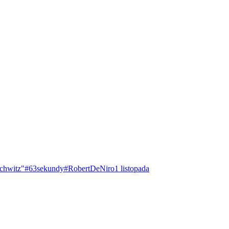
chwitz"
#63sekundy
#RobertDeNiro
1 listopada