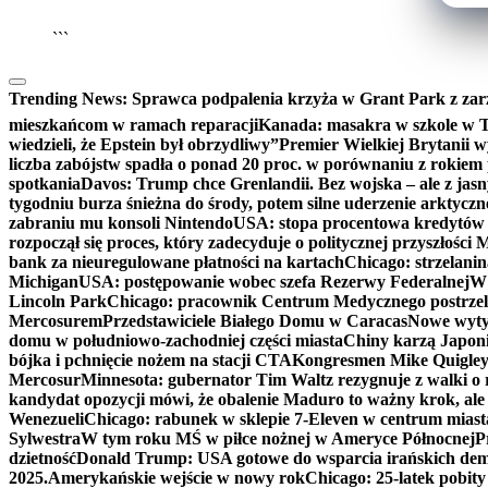
```
Trending News:
Sprawca podpalenia krzyża w Grant Park z zar
mieszkańcom w ramach reparacji
Kanada: masakra w szkole w Tu
wiedzieli, że Epstein był obrzydliwy”
Premier Wielkiej Brytanii w
liczba zabójstw spadła o ponad 20 proc. w porównaniu z rokiem 
spotkania
Davos: Trump chce Grenlandii. Bez wojska – ale z jas
tygodniu burza śnieżna do środy, potem silne uderzenie arktycz
zabraniu mu konsoli Nintendo
USA: stopa procentowa kredytów h
rozpoczął się proces, który zadecyduje o politycznej przyszłości
bank za nieuregulowane płatności na kartach
Chicago: strzelani
Michigan
USA: postępowanie wobec szefa Rezerwy Federalnej
W 
Lincoln Park
Chicago: pracownik Centrum Medycznego postrzel
Mercosurem
Przedstawiciele Białego Domu w Caracas
Nowe wyty
domu w południowo-zachodniej części miasta
Chiny karzą Japoni
bójka i pchnięcie nożem na stacji CTA
Kongresmen Mike Quigley b
Mercosur
Minnesota: gubernator Tim Waltz rezygnuje z walki o 
kandydat opozycji mówi, że obalenie Maduro to ważny krok, ale
Wenezueli
Chicago: rabunek w sklepie 7-Eleven w centrum miast
Sylwestra
W tym roku MŚ w piłce nożnej w Ameryce Północnej
P
dzietność
Donald Trump: USA gotowe do wsparcia irańskich de
2025.
Amerykańskie wejście w nowy rok
Chicago: 25-latek pobit