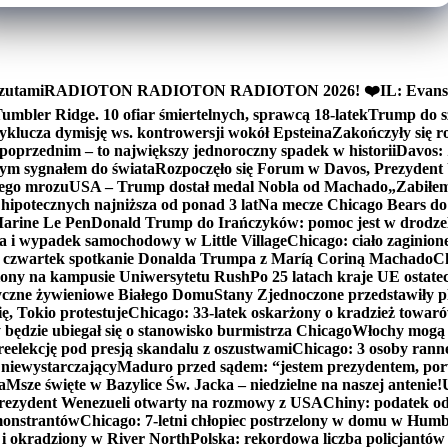
zutami
RADIOTON RADIOTON RADIOTON 2026! ❤️
IL: Evans
mbler Ridge. 10 ofiar śmiertelnych, sprawcą 18-latek
Trump do sz
yklucza dymisję ws. kontrowersji wokół Epsteina
Zakończyły się 
poprzednim – to największy jednoroczny spadek w historii
Davos: 
nym sygnałem do świata
Rozpoczęło się Forum w Davos, Prezydent
nego mrozu
USA – Trump dostał medal Nobla od Machado
„Zabiłem 
ipotecznych najniższa od ponad 3 lat
Na mecze Chicago Bears do 
 Marine Le Pen
Donald Trump do Irańczyków: pomoc jest w drodze
na i wypadek samochodowy w Little Village
Chicago: ciało zaginion
czwartek spotkanie Donalda Trumpa z Maríą Coriną Machado
Ch
ony na kampusie Uniwersytetu Rush
Po 25 latach kraje UE ostate
czne żywieniowe Białego Domu
Stany Zjednoczone przedstawiły p
ę, Tokio protestuje
Chicago: 33-latek oskarżony o kradzież towaró
ędzie ubiegał się o stanowisko burmistrza Chicago
Włochy mogą 
reelekcję pod presją skandalu z oszustwami
Chicago: 3 osoby rann
 niewystarczający
Maduro przed sądem: “jestem prezydentem, po
a
Msze święte w Bazylice Św. Jacka – niedzielne na naszej antenie!
rezydent Wenezueli otwarty na rozmowy z USA
Chiny: podatek o
monstrantów
Chicago: 7-letni chłopiec postrzelony w domu w Hum
y i okradziony w River North
Polska: rekordowa liczba policjantów