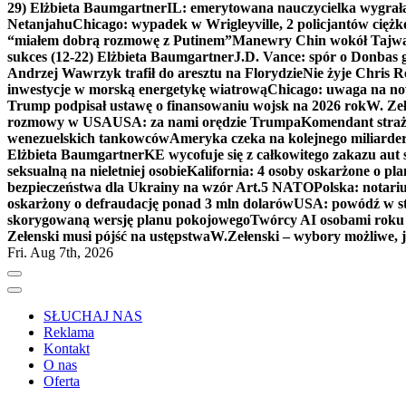
29) Elżbieta Baumgartner
IL: emerytowana nauczycielka wygrała 
Netanjahu
Chicago: wypadek w Wrigleyville, 2 policjantów cięż
“miałem dobrą rozmowę z Putinem”
Manewry Chin wokół Tajw
sukces (12-22) Elżbieta Baumgartner
J.D. Vance: spór o Donbas
Andrzej Wawrzyk trafił do aresztu na Florydzie
Nie żyje Chris R
inwestycje w morską energetykę wiatrową
Chicago: uwaga na now
Trump podpisał ustawę o finansowaniu wojsk na 2026 rok
W. Zeł
rozmowy w USA
USA: za nami orędzie Trumpa
Komendant straż
wenezuelskich tankowców
Ameryka czeka na kolejnego miliarder
Elżbieta Baumgartner
KE wycofuje się z całkowitego zakazu aut
seksualną na nieletniej osobie
Kalifornia: 4 osoby oskarżone o 
bezpieczeństwa dla Ukrainy na wzór Art.5 NATO
Polska: notari
oskarżony o defraudację ponad 3 mln dolarów
USA: powódź w s
skorygowaną wersję planu pokojowego
Twórcy AI osobami rok
Zełenski musi pójść na ustępstwa
W.Zełenski – wybory możliwe, j
Fri. Aug 7th, 2026
SŁUCHAJ NAS
Reklama
Kontakt
O nas
Oferta