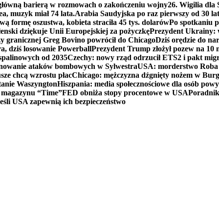
 główną barierą w rozmowach o zakończeniu wojny
26. Wigilia dl
ea, muzyk miał 74 lata.
Arabia Saudyjska po raz pierwszy od 30 la
ą formę oszustwa, kobieta straciła 45 tys. dolarów
Po spotkaniu 
enski dziękuje Unii Europejskiej za pożyczkę
Prezydent Ukrainy: 
y granicznej Greg Bovino powrócił do Chicago
Dziś orędzie do n
a, dziś losowanie Powerball
Prezydent Trump złożył pozew na 10
 spalinowych od 2035
Czechy: nowy rząd odrzucił ETS2 i pakt mig
planowanie ataków bombowych w Sylwestra
USA: morderstwo Roba Re
usze chcą wzrostu płac
Chicago: mężczyzna dźgnięty nożem w Burg
tanie Waszyngton
Hiszpania: media społecznościowe dla osób powyż
u magazynu “Time”
FED obniża stopy procentowe w USA
Poradnik
eśli USA zapewnią ich bezpieczeństwo