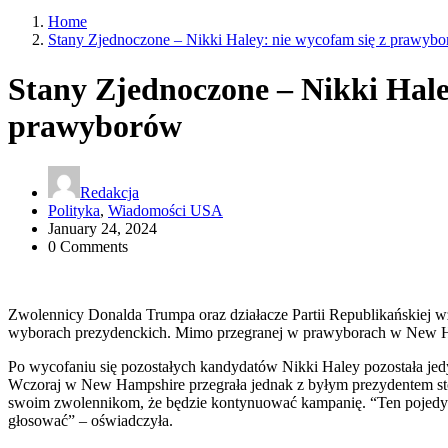
Home
Stany Zjednoczone – Nikki Haley: nie wycofam się z prawyb
Stany Zjednoczone – Nikki Hale
prawyborów
Redakcja
Polityka
,
Wiadomości USA
January 24, 2024
0 Comments
Zwolennicy Donalda Trumpa oraz działacze Partii Republikańskiej w
wyborach prezydenckich. Mimo przegranej w prawyborach w New Ha
Po wycofaniu się pozostałych kandydatów Nikki Haley pozostała j
Wczoraj w New Hampshire przegrała jednak z byłym prezydentem st
swoim zwolennikom, że będzie kontynuować kampanię. “Ten pojedynek
głosować” – oświadczyła.