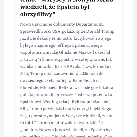
wiedzieli, że Epstein był
obrzydliwy”
Nowo ujawnione dokumenty Departamentu
Sprawiedliwości USA pokazują, że Donald Trump
już dwie dekady temu ostro krytykował swojego
byłego znajomego Jeffreya Epsteina, a jego
współpracowniczkę Ghislaine Maxwell określał
jako „złą” i kluczową postać w całej sprawie. Jak
wynika z notatki FBI z 2019 roku (tzw. formularz
302), Trump miał zadzwonić w 2006 roku do
ówczesnego szefa policji w Palm Beach na
Florydzie, Michaela Reitera, w czasie gdy lokalna
policja prowadziła pierwsze śledztwo przeciwko
Epsteinowi. Według relacji Reitera przekazanej
FBI, Trump powiedział mu wtedy: „Dzięki Bogu,
że go powstrzymujecie. Wszyscy wiedzieli, że on
to robi.” Trump miał również stwierdzić, że
„ludzie w Nowym Jorku wiedzieli, że Epstein był
obrzydliwy”, a o Ghislaine Maxwell mówił: „Ona