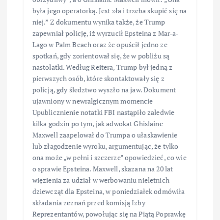
była jego operatorką. Jest zła i trzeba skupić się na
niej.” Z dokumentu wynika także, że Trump
zapewniał policję, iż wyrzucił Epsteina z Mar-a-
Lago w Palm Beach oraz że opuścił jedno ze
spotkań, gdy zorientował się, że w pobliżu są
nastolatki. Według Reitera, Trump był jedną z
pierwszych osób, które skontaktowały się z
policją, gdy śledztwo wyszło na jaw. Dokument
ujawniony w newralgicznym momencie
Upublicznienie notatki FBI nastąpiło zaledwie
kilka godzin po tym, jak adwokat Ghislaine
Maxwell zaapelował do Trumpa o ułaskawienie
lub złagodzenie wyroku, argumentując, że tylko
ona może „w pełni i szczerze” opowiedzieć, co wie
o sprawie Epsteina. Maxwell, skazana na 20 lat
więzienia za udział w werbowaniu nieletnich
dziewcząt dla Epsteina, w poniedziałek odmówiła
składania zeznań przed komisją Izby
Reprezentantów, powołując się na Piątą Poprawkę