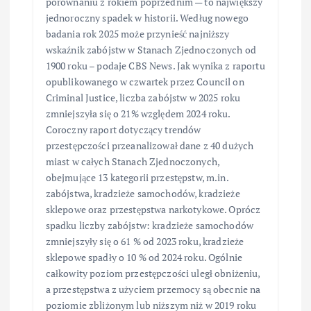
porównaniu z rokiem poprzednim — to największy
jednoroczny spadek w historii. Według nowego
badania rok 2025 może przynieść najniższy
wskaźnik zabójstw w Stanach Zjednoczonych od
1900 roku – podaje CBS News. Jak wynika z raportu
opublikowanego w czwartek przez Council on
Criminal Justice, liczba zabójstw w 2025 roku
zmniejszyła się o 21% względem 2024 roku.
Coroczny raport dotyczący trendów
przestępczości przeanalizował dane z 40 dużych
miast w całych Stanach Zjednoczonych,
obejmujące 13 kategorii przestępstw, m.in.
zabójstwa, kradzieże samochodów, kradzieże
sklepowe oraz przestępstwa narkotykowe. Oprócz
spadku liczby zabójstw: kradzieże samochodów
zmniejszyły się o 61 % od 2023 roku, kradzieże
sklepowe spadły o 10 % od 2024 roku. Ogólnie
całkowity poziom przestępczości uległ obniżeniu,
a przestępstwa z użyciem przemocy są obecnie na
poziomie zbliżonym lub niższym niż w 2019 roku