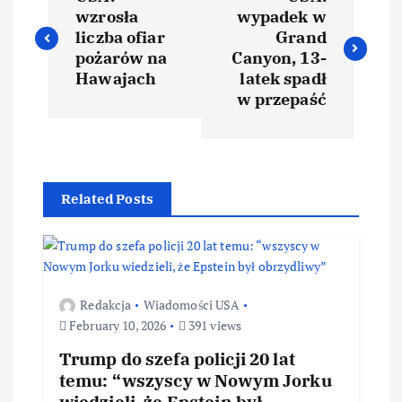
wzrosła
wypadek w
liczba ofiar
Grand
pożarów na
Canyon, 13-
Hawajach
latek spadł
w przepaść
Related Posts
Redakcja
Wiadomości USA
February 10, 2026
391 views
Trump do szefa policji 20 lat
temu: “wszyscy w Nowym Jorku
wiedzieli, że Epstein był