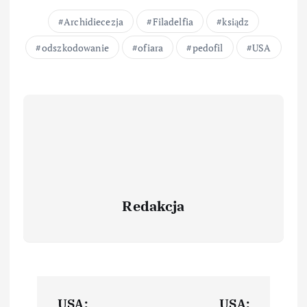
Archidiecezja
Filadelfia
ksiądz
odszkodowanie
ofiara
pedofil
USA
Redakcja
USA:
USA: