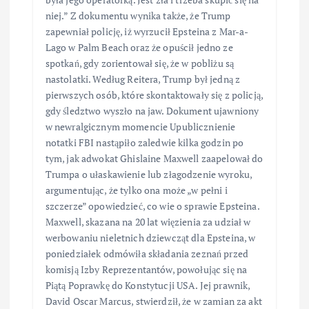
niej.” Z dokumentu wynika także, że Trump
zapewniał policję, iż wyrzucił Epsteina z Mar-a-
Lago w Palm Beach oraz że opuścił jedno ze
spotkań, gdy zorientował się, że w pobliżu są
nastolatki. Według Reitera, Trump był jedną z
pierwszych osób, które skontaktowały się z policją,
gdy śledztwo wyszło na jaw. Dokument ujawniony
w newralgicznym momencie Upublicznienie
notatki FBI nastąpiło zaledwie kilka godzin po
tym, jak adwokat Ghislaine Maxwell zaapelował do
Trumpa o ułaskawienie lub złagodzenie wyroku,
argumentując, że tylko ona może „w pełni i
szczerze” opowiedzieć, co wie o sprawie Epsteina.
Maxwell, skazana na 20 lat więzienia za udział w
werbowaniu nieletnich dziewcząt dla Epsteina, w
poniedziałek odmówiła składania zeznań przed
komisją Izby Reprezentantów, powołując się na
Piątą Poprawkę do Konstytucji USA. Jej prawnik,
David Oscar Marcus, stwierdził, że w zamian za akt