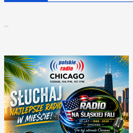
▶
Kliknij PLAY, aby słuchać
```