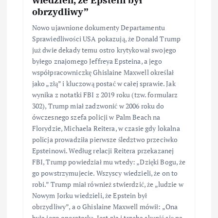
obrzydliwy”
Nowo ujawnione dokumenty Departamentu
Sprawiedliwości USA pokazują, że Donald Trump
już dwie dekady temu ostro krytykował swojego
byłego znajomego Jeffreya Epsteina, a jego
współpracowniczkę Ghislaine Maxwell określał
jako „złą” i kluczową postać w całej sprawie. Jak
wynika z notatki FBI z 2019 roku (tzw. formularz
302), Trump miał zadzwonić w 2006 roku do
ówczesnego szefa policji w Palm Beach na
Florydzie, Michaela Reitera, w czasie gdy lokalna
policja prowadziła pierwsze śledztwo przeciwko
Epsteinowi. Według relacji Reitera przekazanej
FBI, Trump powiedział mu wtedy: „Dzięki Bogu, że
go powstrzymujecie. Wszyscy wiedzieli, że on to
robi.” Trump miał również stwierdzić, że „ludzie w
Nowym Jorku wiedzieli, że Epstein był
obrzydliwy”, a o Ghislaine Maxwell mówił: „Ona
była jego operatorką. Jest zła i trzeba skupić się na