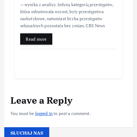
— wynika z analizy. Jedyną kategorią przestępstw,
która odnotowała wzrost, były przestępstwa
narkotykowe, natomiast liczba przestępstw
seksualnych pozostała bez zmian. CBS News
Read more
Leave a Reply
You must be
logged in
to post a comment.
SŁUCHAJ NAS