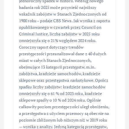
jednoroczny spadek w historii. Według nowego
badania rok 2025 może przynieść najniższy
wskaźnik zabójstw w Stanach Zjednoczonych od
1900 roku – podaje CBS News. Jak wynika z raportu
opublikowanego w czwartek przez Council on
Criminal Justice, liczba zabójstw w 2025 roku
zmniejszyła się o 21% względem 2024 roku.
Coroczny raport dotyczący trendów
przestępczości przeanalizował dane z 40 dużych
miast w całych Stanach Zjednoczonych,
obejmujące 13 kategorii przestępstw, m.in.
zabójstwa, kradzieże samochodów, kradzieże
sklepowe oraz przestępstwa narkotykowe. Oprócz
spadku liczby zabójstw: kradzieże samochodów
zmniejszyły się o 61 % od 2023 roku, kradzieże
sklepowe spadły o 10 % od 2024 roku. Ogólnie
całkowity poziom przestępczości uległ obniżeniu,
a przestępstwa z użyciem przemocy są obecnie na
poziomie zbliżonym lub niższym niż w 2019 roku
— wynika z analizy. Jedyną kategorią przestępstw,