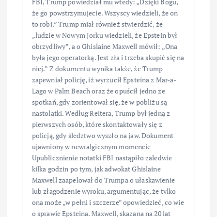
FBI, Trump powiedział mu wtedy: „Dzięki Bogu,
że go powstrzymujecie. Wszyscy wiedzieli, że on
to robi.” Trump miał również stwierdzić, że
„ludzie w Nowym Jorku wiedzieli, że Epstein był
obrzydliwy”, a o Ghislaine Maxwell mówił: „Ona
była jego operatorką. Jest zła i trzeba skupić się na
niej.” Z dokumentu wynika także, że Trump
zapewniał policję, iż wyrzucił Epsteina z Mar-a-
Lago w Palm Beach oraz że opuścił jedno ze
spotkań, gdy zorientował się, że w pobliżu są
nastolatki. Według Reitera, Trump był jedną z
pierwszych osób, które skontaktowały się z
policją, gdy śledztwo wyszło na jaw. Dokument
ujawniony w newralgicznym momencie
Upublicznienie notatki FBI nastąpiło zaledwie
kilka godzin po tym, jak adwokat Ghislaine
Maxwell zaapelował do Trumpa o ułaskawienie
lub złagodzenie wyroku, argumentując, że tylko
ona może „w pełni i szczerze” opowiedzieć, co wie
o sprawie Epsteina. Maxwell, skazana na 20 lat