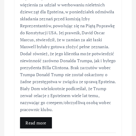
więzienia za udział w werbowaniu nieletnich
dziewcząt dla Epsteina, w poniedziałek odmówiła
składania zeznań przed komisją Izby
Reprezentantów, powołując się na Piątą Poprawkę
do Konstytucji USA. Jej prawnik, David Oscar
Marcus, stwierdził, że w zamian za akt łaski
Maxwell byłaby gotowa złożyć pełne zeznania.
Dodał również, że jego klientka może potwierdzić
niewinność zarówno Donalda Trumpa, jak i byłego
prezydenta Billa Clintona. Brak zarzutów wobec
Trumpa Donald Trump nie został oskarżony o
żadne przestępstwa w związku ze sprawą Epsteina.
Biały Dom wielokrotnie podkreślał, że Trump
zerwał relacje z Epsteinem wiele lat temu,
nazywając go creepem/obrzydliwą osobą wobec
pracownic klubu.
Read more