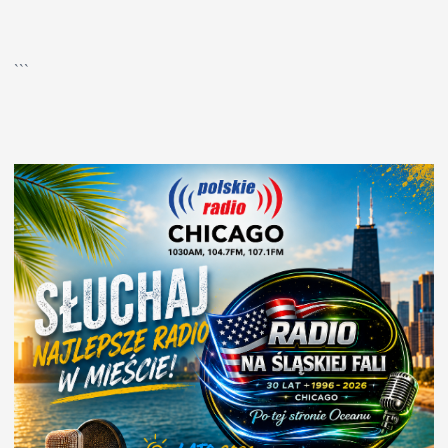
▶
Kliknij PLAY, aby słuchać
```