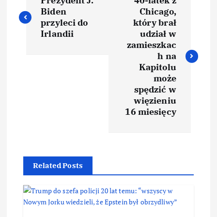
Prezydent J.
40-latek z
Biden
Chicago,
przyleci do
który brał
Irlandii
udział w
zamieszkac
h na
Kapitolu
może
spędzić w
więzieniu
16 miesięcy
Related Posts