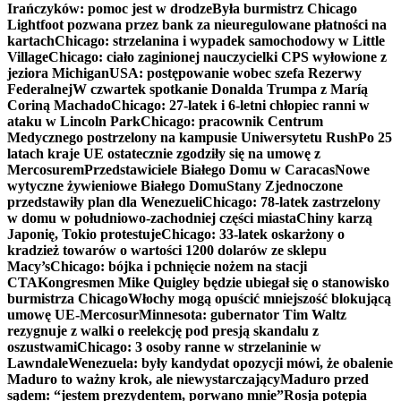
Irańczyków: pomoc jest w drodze
Była burmistrz Chicago
Lightfoot pozwana przez bank za nieuregulowane płatności na
kartach
Chicago: strzelanina i wypadek samochodowy w Little
Village
Chicago: ciało zaginionej nauczycielki CPS wyłowione z
jeziora Michigan
USA: postępowanie wobec szefa Rezerwy
Federalnej
W czwartek spotkanie Donalda Trumpa z Maríą
Coriną Machado
Chicago: 27-latek i 6-letni chłopiec ranni w
ataku w Lincoln Park
Chicago: pracownik Centrum
Medycznego postrzelony na kampusie Uniwersytetu Rush
Po 25
latach kraje UE ostatecznie zgodziły się na umowę z
Mercosurem
Przedstawiciele Białego Domu w Caracas
Nowe
wytyczne żywieniowe Białego Domu
Stany Zjednoczone
przedstawiły plan dla Wenezueli
Chicago: 78-latek zastrzelony
w domu w południowo-zachodniej części miasta
Chiny karzą
Japonię, Tokio protestuje
Chicago: 33-latek oskarżony o
kradzież towarów o wartości 1200 dolarów ze sklepu
Macy’s
Chicago: bójka i pchnięcie nożem na stacji
CTA
Kongresmen Mike Quigley będzie ubiegał się o stanowisko
burmistrza Chicago
Włochy mogą opuścić mniejszość blokującą
umowę UE-Mercosur
Minnesota: gubernator Tim Waltz
rezygnuje z walki o reelekcję pod presją skandalu z
oszustwami
Chicago: 3 osoby ranne w strzelaninie w
Lawndale
Wenezuela: były kandydat opozycji mówi, że obalenie
Maduro to ważny krok, ale niewystarczający
Maduro przed
sądem: “jestem prezydentem, porwano mnie”
Rosja potępia