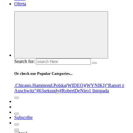
Oferta
Search for:
Or check our Popular Categories...
.Chicago
.Hammond
.Polska
(WIDEO)
(WYNIKI)
"Raport z
Auschwitz"
#63sekundy
#RobertDeNiro
1 listopada
Subscribe