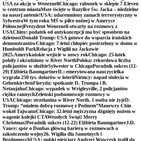
USA za akcję w Wenezueli
Chicago: rabunek w sklepie 7-Eleven
w centrum miasta
Msze święte w Bazylice Św. Jacka – niedzielne
na naszej antenie!
USA: udaremniony zamach terrorystyczny w
Sylwestra
W tym roku MŚ w piłce nożnej w Ameryce
Północnej
Prezydent Wenezueli otwarty na rozmowy z
USA
Chiny: podatek od antykoncepcji ma być sposobem na
dzietność
Donald Trump: USA gotowe do wsparcia irańskich
demonstrantów
Chicago: 7-letni chłopiec postrzelony w domu w
Humboldt Park
Relacja z Wigilii na Jackowie
2025.
Amerykańskie wejście w nowy rok
Chicago: 25-latek
pobity i okradziony w River North
Polska: rekordowa liczba
policjantów w służbie
Sylwester w Chicago
Poradnik sukces (12-
29) Elżbieta Baumgartner
IL: emerytowana nauczycielka
wygrała 250 tys. dolarów w loterii
Niemcy: napad stulecia w
Gelsenkirchen
Floryda: spotkanie D. Trumpa i B.
Netanjahu
Chicago: wypadek w Wrigleyville, 2 policjantów
ciężko rannych
Zełenski podsumowuje rozmowy w
USA
Chicago: strzelanina w River North, 1 osoba nie żyje
D.
Trump: “miałem dobrą rozmowę z Putinem”
Manewry Chin
wokół Tajwanu
Chicago: 32-letni mężczyzna dźgnięty nożem w
wagonie kolejki CTA
Wesołych Świąt! Merry
Christmas!
Poradnik sukces (12-22) Elżbieta Baumgartner
J.D.
Vance: spór o Donbas główną barierą w rozmowach o
zakończeniu wojny
26. Wigilia dla Samotnych i
Bezdomnych
USA: polski pięściarz Andrzej Wawrzyk trafił do