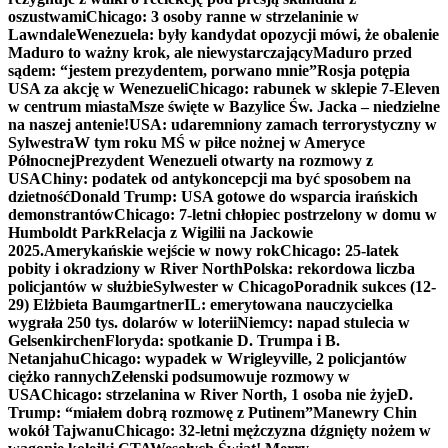
oszustwami
Chicago: 3 osoby ranne w strzelaninie w
Lawndale
Wenezuela: były kandydat opozycji mówi, że obalenie
Maduro to ważny krok, ale niewystarczający
Maduro przed
sądem: “jestem prezydentem, porwano mnie”
Rosja potępia
USA za akcję w Wenezueli
Chicago: rabunek w sklepie 7-Eleven
w centrum miasta
Msze święte w Bazylice Św. Jacka – niedzielne
na naszej antenie!
USA: udaremniony zamach terrorystyczny w
Sylwestra
W tym roku MŚ w piłce nożnej w Ameryce
Północnej
Prezydent Wenezueli otwarty na rozmowy z
USA
Chiny: podatek od antykoncepcji ma być sposobem na
dzietność
Donald Trump: USA gotowe do wsparcia irańskich
demonstrantów
Chicago: 7-letni chłopiec postrzelony w domu w
Humboldt Park
Relacja z Wigilii na Jackowie
2025.
Amerykańskie wejście w nowy rok
Chicago: 25-latek
pobity i okradziony w River North
Polska: rekordowa liczba
policjantów w służbie
Sylwester w Chicago
Poradnik sukces (12-
29) Elżbieta Baumgartner
IL: emerytowana nauczycielka
wygrała 250 tys. dolarów w loterii
Niemcy: napad stulecia w
Gelsenkirchen
Floryda: spotkanie D. Trumpa i B.
Netanjahu
Chicago: wypadek w Wrigleyville, 2 policjantów
ciężko rannych
Zełenski podsumowuje rozmowy w
USA
Chicago: strzelanina w River North, 1 osoba nie żyje
D.
Trump: “miałem dobrą rozmowę z Putinem”
Manewry Chin
wokół Tajwanu
Chicago: 32-letni mężczyzna dźgnięty nożem w