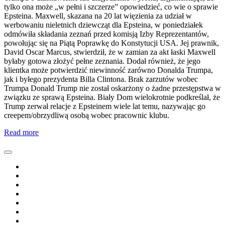
tylko ona może „w pełni i szczerze” opowiedzieć, co wie o sprawie
Epsteina. Maxwell, skazana na 20 lat więzienia za udział w
werbowaniu nieletnich dziewcząt dla Epsteina, w poniedziałek
odmówiła składania zeznań przed komisją Izby Reprezentantów,
powołując się na Piątą Poprawkę do Konstytucji USA. Jej prawnik,
David Oscar Marcus, stwierdził, że w zamian za akt łaski Maxwell
byłaby gotowa złożyć pełne zeznania. Dodał również, że jego
klientka może potwierdzić niewinność zarówno Donalda Trumpa,
jak i byłego prezydenta Billa Clintona. Brak zarzutów wobec
Trumpa Donald Trump nie został oskarżony o żadne przestępstwa w
związku ze sprawą Epsteina. Biały Dom wielokrotnie podkreślał, że
Trump zerwał relacje z Epsteinem wiele lat temu, nazywając go
creepem/obrzydliwą osobą wobec pracownic klubu.
Read more