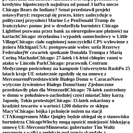
kredytów hipotecznych najniższa od ponad 3 lat
Na mecze
Chicago Bears do Indiany? Senat przedstawił projekt
ustawy
Paryż: rozpoczął się proces, który zadecyduje o
politycznej przyszłości Marine Le Pen
Donald Trump do
Irańczyków: pomoc jest w drodze
Była burmistrz Chicago
Lightfoot pozwana przez bank za nieuregulowane płatności na
kartach
Chicago: strzelanina i wypadek samochodowy w Little
Village
Chicago: ciało zaginionej nauczycielki CPS wyłowione z
jeziora Michigan
USA: postępowanie wobec szefa Rezerwy
Federalnej
W czwartek spotkanie Donalda Trumpa z Maríą
Coriną Machado
Chicago: 27-latek i 6-letni chłopiec ranni w
ataku w Lincoln Park
Chicago: pracownik Centrum
Medycznego postrzelony na kampusie Uniwersytetu Rush
Po 25
latach kraje UE ostatecznie zgodziły się na umowę z
Mercosurem
Przedstawiciele Białego Domu w Caracas
Nowe
wytyczne żywieniowe Białego Domu
Stany Zjednoczone
przedstawiły plan dla Wenezueli
Chicago: 78-latek zastrzelony
w domu w południowo-zachodniej części miasta
Chiny karzą
Japonię, Tokio protestuje
Chicago: 33-latek oskarżony o
kradzież towarów o wartości 1200 dolarów ze sklepu
Macy’s
Chicago: bójka i pchnięcie nożem na stacji
CTA
Kongresmen Mike Quigley będzie ubiegał się o stanowisko
burmistrza Chicago
Włochy mogą opuścić mniejszość blokującą
umowę UE-Mercosur
Minnesota: gubernator Tim Waltz
rezygnuje z walki o reelekcję pod presją skandalu z