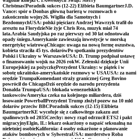
wagonie kolejki CTA
Wesołych Świąt! Merry
Christmas!
Poradnik sukces (12-22) Elżbieta Baumgartner
J.D.
Vance: spór o Donbas główną barierą w rozmowach o
zakończeniu wojny
26. Wigilia dla Samotnych i
Bezdomnych
USA: polski pięściarz Andrzej Wawrzyk trafił do
aresztu na Florydzie
Nie żyje Chris Rea, muzyk miał 74
lata.
Arabia Saudyjska po raz pierwszy od 30 lat odnotowała
opady śniegu.
Amerykanie zawieszają inwestycje w morską
energetykę wiatrową
Chicago: uwaga na nową formę oszustwa,
kobieta straciła 45 tys. dolarów
Po spotkaniu prezydentów
Polski i Ukrainy w Warszawie
USA: D. Trump podpisał ustawę
o finansowaniu wojsk na 2026 rok
W. Zełenski dziękuje Unii
Europejskiej za pożyczkę
Prezydent Ukrainy: w piątek i w
sobotę ukraińsko-amerykańskie rozmowy w USA
USA: za nami
orędzie Trumpa
Komendant straży granicznej Greg Bovino
powrócił do Chicago
Dziś orędzie do narodu prezydenta
Donalda Trumpa
USA: blokada wenezuelskich
tankowców
Ameryka czeka na kolejnego miliardera, dziś
losowanie Powerball
Prezydent Trump złożył pozew na 10 mld
dolarów przeciw BBC
Poradnik sukces (12-15) Elżbieta
Baumgartner
KE wycofuje się z całkowitego zakazu aut
spalinowych od 2035
Czechy: nowy rząd odrzucił ETS2 i pakt
migracyjny
Elgin, IL: lekarz oskarżony o napaść seksualną na
nieletniej osobie
Kalifornia: 4 osoby oskarżone o planowanie
ataków bombowych w Sylwestra
USA: morderstwo Roba