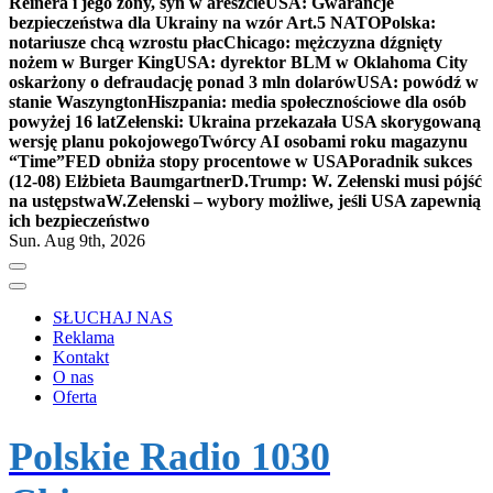
Reinera i jego żony, syn w areszcie
USA: Gwarancje
bezpieczeństwa dla Ukrainy na wzór Art.5 NATO
Polska:
notariusze chcą wzrostu płac
Chicago: mężczyzna dźgnięty
nożem w Burger King
USA: dyrektor BLM w Oklahoma City
oskarżony o defraudację ponad 3 mln dolarów
USA: powódź w
stanie Waszyngton
Hiszpania: media społecznościowe dla osób
powyżej 16 lat
Zełenski: Ukraina przekazała USA skorygowaną
wersję planu pokojowego
Twórcy AI osobami roku magazynu
“Time”
FED obniża stopy procentowe w USA
Poradnik sukces
(12-08) Elżbieta Baumgartner
D.Trump: W. Zełenski musi pójść
na ustępstwa
W.Zełenski – wybory możliwe, jeśli USA zapewnią
ich bezpieczeństwo
Sun. Aug 9th, 2026
SŁUCHAJ NAS
Reklama
Kontakt
O nas
Oferta
Polskie Radio 1030