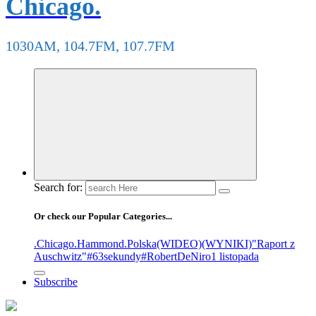
Chicago.
1030AM, 104.7FM, 107.7FM
Search for:
Or check our Popular Categories...
.Chicago
.Hammond
.Polska
(WIDEO)
(WYNIKI)
"Raport z
Auschwitz"
#63sekundy
#RobertDeNiro
1 listopada
Subscribe