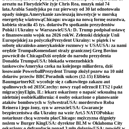
aresztu na Florydzie
Nie żyje Chris Rea, muzyk miał 74
lata.
Arabia Saudyjska po raz pierwszy od 30 lat odnotowała
opady śniegu.
Amerykanie zawieszają inwestycje w morską
energetykę wiatrową
Chicago: uwaga na nową formę oszustwa,
kobieta straciła 45 tys. dolarów
Po spotkaniu prezydentów
Polski i Ukrainy w Warszawie
USA: D. Trump podpisał ustawę
o finansowaniu wojsk na 2026 rok
W. Zełenski dziękuje Unii
Europejskiej za pożyczkę
Prezydent Ukrainy: w piątek i w
sobotę ukraińsko-amerykańskie rozmowy w USA
USA: za nami
orędzie Trumpa
Komendant straży granicznej Greg Bovino
powrócił do Chicago
Dziś orędzie do narodu prezydenta
Donalda Trumpa
USA: blokada wenezuelskich
tankowców
Ameryka czeka na kolejnego miliardera, dziś
losowanie Powerball
Prezydent Trump złożył pozew na 10 mld
dolarów przeciw BBC
Poradnik sukces (12-15) Elżbieta
Baumgartner
KE wycofuje się z całkowitego zakazu aut
spalinowych od 2035
Czechy: nowy rząd odrzucił ETS2 i pakt
migracyjny
Elgin, IL: lekarz oskarżony o napaść seksualną na
nieletniej osobie
Kalifornia: 4 osoby oskarżone o planowanie
ataków bombowych w Sylwestra
USA: morderstwo Roba
Reinera i jego żony, syn w areszcie
USA: Gwarancje
bezpieczeństwa dla Ukrainy na wzór Art.5 NATO
Polska:
notariusze chcą wzrostu płac
Chicago: mężczyzna dźgnięty
nożem w Burger King
USA: dyrektor BLM w Oklahoma City
oskarżony o defraudację ponad 3 mln dolarów
USA: powódź w