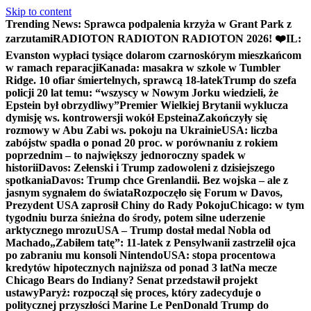
Skip to content
Trending News:
Sprawca podpalenia krzyża w Grant Park z
zarzutami
RADIOTON RADIOTON RADIOTON 2026! ❤️
IL:
Evanston wypłaci tysiące dolarom czarnoskórym mieszkańcom
w ramach reparacji
Kanada: masakra w szkole w Tumbler
Ridge. 10 ofiar śmiertelnych, sprawcą 18-latek
Trump do szefa
policji 20 lat temu: “wszyscy w Nowym Jorku wiedzieli, że
Epstein był obrzydliwy”
Premier Wielkiej Brytanii wyklucza
dymisję ws. kontrowersji wokół Epsteina
Zakończyły się
rozmowy w Abu Zabi ws. pokoju na Ukrainie
USA: liczba
zabójstw spadła o ponad 20 proc. w porównaniu z rokiem
poprzednim – to największy jednoroczny spadek w
historii
Davos: Zełenski i Trump zadowoleni z dzisiejszego
spotkania
Davos: Trump chce Grenlandii. Bez wojska – ale z
jasnym sygnałem do świata
Rozpoczęło się Forum w Davos,
Prezydent USA zaprosił Chiny do Rady Pokoju
Chicago: w tym
tygodniu burza śnieżna do środy, potem silne uderzenie
arktycznego mrozu
USA – Trump dostał medal Nobla od
Machado
„Zabiłem tatę”: 11-latek z Pensylwanii zastrzelił ojca
po zabraniu mu konsoli Nintendo
USA: stopa procentowa
kredytów hipotecznych najniższa od ponad 3 lat
Na mecze
Chicago Bears do Indiany? Senat przedstawił projekt
ustawy
Paryż: rozpoczął się proces, który zadecyduje o
politycznej przyszłości Marine Le Pen
Donald Trump do