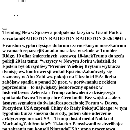
```html
▶
Kliknij PLAY, aby słuchać
🔈
🔊
```
Trending News:
Sprawca podpalenia krzyża w Grant Park z
zarzutami
RADIOTON RADIOTON RADIOTON 2026! ❤️
IL:
Evanston wypłaci tysiące dolarom czarnoskórym mieszkańcom
w ramach reparacji
Kanada: masakra w szkole w Tumbler
Ridge. 10 ofiar śmiertelnych, sprawcą 18-latek
Trump do szefa
policji 20 lat temu: “wszyscy w Nowym Jorku wiedzieli, że
Epstein był obrzydliwy”
Premier Wielkiej Brytanii wyklucza
dymisję ws. kontrowersji wokół Epsteina
Zakończyły się
rozmowy w Abu Zabi ws. pokoju na Ukrainie
USA: liczba
zabójstw spadła o ponad 20 proc. w porównaniu z rokiem
poprzednim – to największy jednoroczny spadek w
historii
Davos: Zełenski i Trump zadowoleni z dzisiejszego
spotkania
Davos: Trump chce Grenlandii. Bez wojska – ale z
jasnym sygnałem do świata
Rozpoczęło się Forum w Davos,
Prezydent USA zaprosił Chiny do Rady Pokoju
Chicago: w tym
tygodniu burza śnieżna do środy, potem silne uderzenie
arktycznego mrozu
USA – Trump dostał medal Nobla od
Machado
„Zabiłem tatę”: 11-latek z Pensylwanii zastrzelił ojca
po zabraniu mu konsoli Nintendo
USA: stopa procentowa