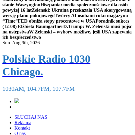
stanie Waszyngton
Hiszpania: media społecznościowe dla osób
powyżej 16 lat
Zełenski: Ukraina przekazała USA skorygowaną
wersję planu pokojowego
Twórcy AI osobami roku magazynu
“Time”
FED obniża stopy procentowe w USA
Poradnik sukces
(12-08) Elżbieta Baumgartner
D.Trump: W. Zełenski musi pójść
na ustępstwa
W.Zełenski – wybory możliwe, jeśli USA zapewnią
ich bezpieczeństwo
Sun. Aug 9th, 2026
Polskie Radio 1030
Chicago.
1030AM, 104.7FM, 107.7FM
SŁUCHAJ NAS
Reklama
Kontakt
O nas