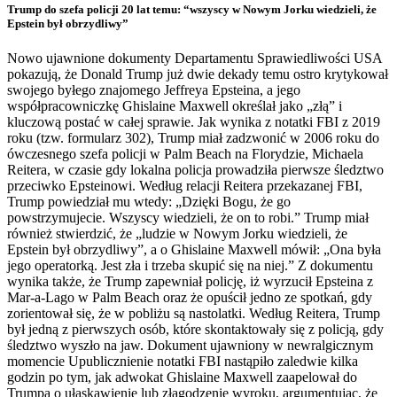
Trump do szefa policji 20 lat temu: “wszyscy w Nowym Jorku wiedzieli, że
Epstein był obrzydliwy”
Nowo ujawnione dokumenty Departamentu Sprawiedliwości USA
pokazują, że Donald Trump już dwie dekady temu ostro krytykował
swojego byłego znajomego Jeffreya Epsteina, a jego
współpracowniczkę Ghislaine Maxwell określał jako „złą” i
kluczową postać w całej sprawie. Jak wynika z notatki FBI z 2019
roku (tzw. formularz 302), Trump miał zadzwonić w 2006 roku do
ówczesnego szefa policji w Palm Beach na Florydzie, Michaela
Reitera, w czasie gdy lokalna policja prowadziła pierwsze śledztwo
przeciwko Epsteinowi. Według relacji Reitera przekazanej FBI,
Trump powiedział mu wtedy: „Dzięki Bogu, że go
powstrzymujecie. Wszyscy wiedzieli, że on to robi.” Trump miał
również stwierdzić, że „ludzie w Nowym Jorku wiedzieli, że
Epstein był obrzydliwy”, a o Ghislaine Maxwell mówił: „Ona była
jego operatorką. Jest zła i trzeba skupić się na niej.” Z dokumentu
wynika także, że Trump zapewniał policję, iż wyrzucił Epsteina z
Mar-a-Lago w Palm Beach oraz że opuścił jedno ze spotkań, gdy
zorientował się, że w pobliżu są nastolatki. Według Reitera, Trump
był jedną z pierwszych osób, które skontaktowały się z policją, gdy
śledztwo wyszło na jaw. Dokument ujawniony w newralgicznym
momencie Upublicznienie notatki FBI nastąpiło zaledwie kilka
godzin po tym, jak adwokat Ghislaine Maxwell zaapelował do
Trumpa o ułaskawienie lub złagodzenie wyroku, argumentując, że