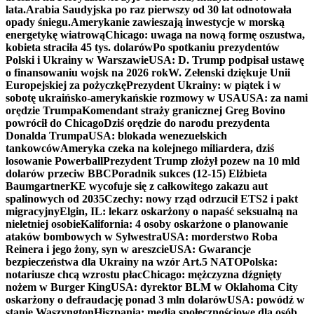
lata.
Arabia Saudyjska po raz pierwszy od 30 lat odnotowała
opady śniegu.
Amerykanie zawieszają inwestycje w morską
energetykę wiatrową
Chicago: uwaga na nową formę oszustwa,
kobieta straciła 45 tys. dolarów
Po spotkaniu prezydentów
Polski i Ukrainy w Warszawie
USA: D. Trump podpisał ustawę
o finansowaniu wojsk na 2026 rok
W. Zełenski dziękuje Unii
Europejskiej za pożyczkę
Prezydent Ukrainy: w piątek i w
sobotę ukraińsko-amerykańskie rozmowy w USA
USA: za nami
orędzie Trumpa
Komendant straży granicznej Greg Bovino
powrócił do Chicago
Dziś orędzie do narodu prezydenta
Donalda Trumpa
USA: blokada wenezuelskich
tankowców
Ameryka czeka na kolejnego miliardera, dziś
losowanie Powerball
Prezydent Trump złożył pozew na 10 mld
dolarów przeciw BBC
Poradnik sukces (12-15) Elżbieta
Baumgartner
KE wycofuje się z całkowitego zakazu aut
spalinowych od 2035
Czechy: nowy rząd odrzucił ETS2 i pakt
migracyjny
Elgin, IL: lekarz oskarżony o napaść seksualną na
nieletniej osobie
Kalifornia: 4 osoby oskarżone o planowanie
ataków bombowych w Sylwestra
USA: morderstwo Roba
Reinera i jego żony, syn w areszcie
USA: Gwarancje
bezpieczeństwa dla Ukrainy na wzór Art.5 NATO
Polska:
notariusze chcą wzrostu płac
Chicago: mężczyzna dźgnięty
nożem w Burger King
USA: dyrektor BLM w Oklahoma City
oskarżony o defraudację ponad 3 mln dolarów
USA: powódź w
stanie Waszyngton
Hiszpania: media społecznościowe dla osób