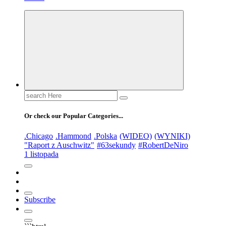
Search
for:
Or check our Popular Categories...
.Chicago
.Hammond
.Polska
(WIDEO)
(WYNIKI)
"Raport z Auschwitz"
#63sekundy
#RobertDeNiro
1 listopada
Subscribe