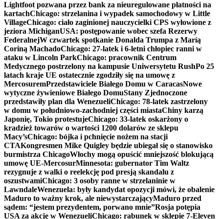
Lightfoot pozwana przez bank za nieuregulowane płatności na
kartach
Chicago: strzelanina i wypadek samochodowy w Little
Village
Chicago: ciało zaginionej nauczycielki CPS wyłowione z
jeziora Michigan
USA: postępowanie wobec szefa Rezerwy
Federalnej
W czwartek spotkanie Donalda Trumpa z Maríą
Coriną Machado
Chicago: 27-latek i 6-letni chłopiec ranni w
ataku w Lincoln Park
Chicago: pracownik Centrum
Medycznego postrzelony na kampusie Uniwersytetu Rush
Po 25
latach kraje UE ostatecznie zgodziły się na umowę z
Mercosurem
Przedstawiciele Białego Domu w Caracas
Nowe
wytyczne żywieniowe Białego Domu
Stany Zjednoczone
przedstawiły plan dla Wenezueli
Chicago: 78-latek zastrzelony
w domu w południowo-zachodniej części miasta
Chiny karzą
Japonię, Tokio protestuje
Chicago: 33-latek oskarżony o
kradzież towarów o wartości 1200 dolarów ze sklepu
Macy’s
Chicago: bójka i pchnięcie nożem na stacji
CTA
Kongresmen Mike Quigley będzie ubiegał się o stanowisko
burmistrza Chicago
Włochy mogą opuścić mniejszość blokującą
umowę UE-Mercosur
Minnesota: gubernator Tim Waltz
rezygnuje z walki o reelekcję pod presją skandalu z
oszustwami
Chicago: 3 osoby ranne w strzelaninie w
Lawndale
Wenezuela: były kandydat opozycji mówi, że obalenie
Maduro to ważny krok, ale niewystarczający
Maduro przed
sądem: “jestem prezydentem, porwano mnie”
Rosja potępia
USA za akcję w Wenezueli
Chicago: rabunek w sklepie 7-Eleven