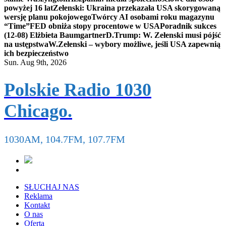
powyżej 16 lat
Zełenski: Ukraina przekazała USA skorygowaną
wersję planu pokojowego
Twórcy AI osobami roku magazynu
“Time”
FED obniża stopy procentowe w USA
Poradnik sukces
(12-08) Elżbieta Baumgartner
D.Trump: W. Zełenski musi pójść
na ustępstwa
W.Zełenski – wybory możliwe, jeśli USA zapewnią
ich bezpieczeństwo
Sun. Aug 9th, 2026
Polskie Radio 1030
Chicago.
1030AM, 104.7FM, 107.7FM
SŁUCHAJ NAS
Reklama
Kontakt
O nas
Oferta