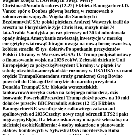
wagonie kolejki CTA
Wesołych Świąt! Merry
Christmas!
Poradnik sukces (12-22) Elżbieta Baumgartner
J.D.
Vance: spór o Donbas główną barierą w rozmowach o
zakończeniu wojny
26. Wigilia dla Samotnych i
Bezdomnych
USA: polski pięściarz Andrzej Wawrzyk trafił do
aresztu na Florydzie
Nie żyje Chris Rea, muzyk miał 74
lata.
Arabia Saudyjska po raz pierwszy od 30 lat odnotowała
opady śniegu.
Amerykanie zawieszają inwestycje w morską
energetykę wiatrową
Chicago: uwaga na nową formę oszustwa,
kobieta straciła 45 tys. dolarów
Po spotkaniu prezydentów
Polski i Ukrainy w Warszawie
USA: D. Trump podpisał ustawę
o finansowaniu wojsk na 2026 rok
W. Zełenski dziękuje Unii
Europejskiej za pożyczkę
Prezydent Ukrainy: w piątek i w
sobotę ukraińsko-amerykańskie rozmowy w USA
USA: za nami
orędzie Trumpa
Komendant straży granicznej Greg Bovino
powrócił do Chicago
Dziś orędzie do narodu prezydenta
Donalda Trumpa
USA: blokada wenezuelskich
tankowców
Ameryka czeka na kolejnego miliardera, dziś
losowanie Powerball
Prezydent Trump złożył pozew na 10 mld
dolarów przeciw BBC
Poradnik sukces (12-15) Elżbieta
Baumgartner
KE wycofuje się z całkowitego zakazu aut
spalinowych od 2035
Czechy: nowy rząd odrzucił ETS2 i pakt
migracyjny
Elgin, IL: lekarz oskarżony o napaść seksualną na
nieletniej osobie
Kalifornia: 4 osoby oskarżone o planowanie
ataków bombowych w Sylwestra
USA: morderstwo Roba