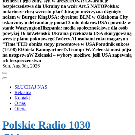
Reinera i jego żony, syn w areszcie
USA: Gwarancje
bezpieczeństwa dla Ukrainy na wzór Art.5 NATO
Polska:
notariusze chcą wzrostu płac
Chicago: mężczyzna dźgnięty
nożem w Burger King
USA: dyrektor BLM w Oklahoma City
oskarżony o defraudację ponad 3 mln dolarów
USA: powódź w
stanie Waszyngton
Hiszpania: media społecznościowe dla osób
powyżej 16 lat
Zełenski: Ukraina przekazała USA skorygowaną
wersję planu pokojowego
Twórcy AI osobami roku magazynu
“Time”
FED obniża stopy procentowe w USA
Poradnik sukces
(12-08) Elżbieta Baumgartner
D.Trump: W. Zełenski musi pójść
na ustępstwa
W.Zełenski – wybory możliwe, jeśli USA zapewnią
ich bezpieczeństwo
Sun. Aug 9th, 2026
SŁUCHAJ NAS
Reklama
Kontakt
O nas
Oferta
Polskie Radio 1030