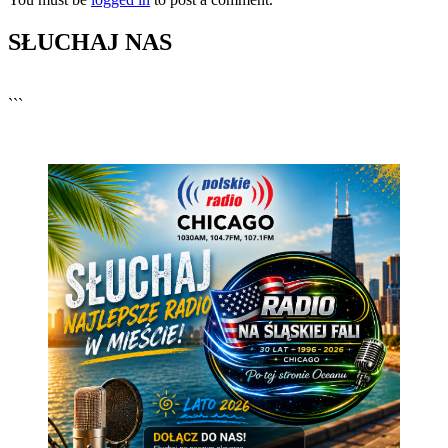
SŁUCHAJ NAS
▶
Kliknij PLAY, aby słuchać
```
🔊