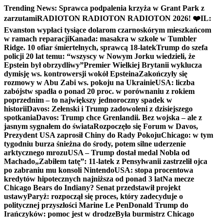
Skip
Trending News:
Sprawca podpalenia krzyża w Grant Park z
to
zarzutami
RADIOTON RADIOTON RADIOTON 2026! ❤️
IL:
content
Evanston wypłaci tysiące dolarom czarnoskórym mieszkańcom
w ramach reparacji
Kanada: masakra w szkole w Tumbler
Ridge. 10 ofiar śmiertelnych, sprawcą 18-latek
Trump do szefa
policji 20 lat temu: “wszyscy w Nowym Jorku wiedzieli, że
Epstein był obrzydliwy”
Premier Wielkiej Brytanii wyklucza
dymisję ws. kontrowersji wokół Epsteina
Zakończyły się
rozmowy w Abu Zabi ws. pokoju na Ukrainie
USA: liczba
zabójstw spadła o ponad 20 proc. w porównaniu z rokiem
poprzednim – to największy jednoroczny spadek w
historii
Davos: Zełenski i Trump zadowoleni z dzisiejszego
spotkania
Davos: Trump chce Grenlandii. Bez wojska – ale z
jasnym sygnałem do świata
Rozpoczęło się Forum w Davos,
Prezydent USA zaprosił Chiny do Rady Pokoju
Chicago: w tym
tygodniu burza śnieżna do środy, potem silne uderzenie
arktycznego mrozu
USA – Trump dostał medal Nobla od
Machado
„Zabiłem tatę”: 11-latek z Pensylwanii zastrzelił ojca
po zabraniu mu konsoli Nintendo
USA: stopa procentowa
kredytów hipotecznych najniższa od ponad 3 lat
Na mecze
Chicago Bears do Indiany? Senat przedstawił projekt
ustawy
Paryż: rozpoczął się proces, który zadecyduje o
politycznej przyszłości Marine Le Pen
Donald Trump do
Irańczyków: pomoc jest w drodze
Była burmistrz Chicago