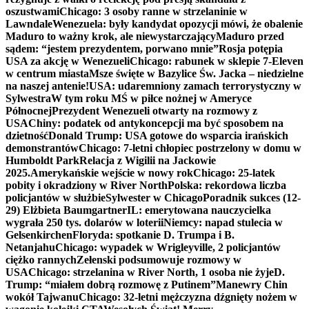
oszustwami
Chicago: 3 osoby ranne w strzelaninie w
Lawndale
Wenezuela: były kandydat opozycji mówi, że obalenie
Maduro to ważny krok, ale niewystarczający
Maduro przed
sądem: “jestem prezydentem, porwano mnie”
Rosja potępia
USA za akcję w Wenezueli
Chicago: rabunek w sklepie 7-Eleven
w centrum miasta
Msze święte w Bazylice Św. Jacka – niedzielne
na naszej antenie!
USA: udaremniony zamach terrorystyczny w
Sylwestra
W tym roku MŚ w piłce nożnej w Ameryce
Północnej
Prezydent Wenezueli otwarty na rozmowy z
USA
Chiny: podatek od antykoncepcji ma być sposobem na
dzietność
Donald Trump: USA gotowe do wsparcia irańskich
demonstrantów
Chicago: 7-letni chłopiec postrzelony w domu w
Humboldt Park
Relacja z Wigilii na Jackowie
2025.
Amerykańskie wejście w nowy rok
Chicago: 25-latek
pobity i okradziony w River North
Polska: rekordowa liczba
policjantów w służbie
Sylwester w Chicago
Poradnik sukces (12-
29) Elżbieta Baumgartner
IL: emerytowana nauczycielka
wygrała 250 tys. dolarów w loterii
Niemcy: napad stulecia w
Gelsenkirchen
Floryda: spotkanie D. Trumpa i B.
Netanjahu
Chicago: wypadek w Wrigleyville, 2 policjantów
ciężko rannych
Zełenski podsumowuje rozmowy w
USA
Chicago: strzelanina w River North, 1 osoba nie żyje
D.
Trump: “miałem dobrą rozmowę z Putinem”
Manewry Chin
wokół Tajwanu
Chicago: 32-letni mężczyzna dźgnięty nożem w