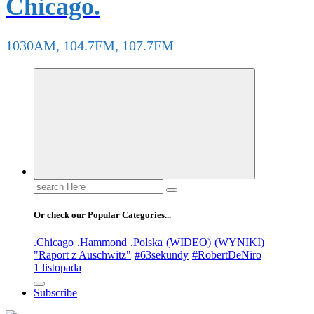
Chicago.
1030AM, 104.7FM, 107.7FM
Search
for:
Or check our Popular Categories...
.Chicago
.Hammond
.Polska
(WIDEO)
(WYNIKI)
"Raport z Auschwitz"
#63sekundy
#RobertDeNiro
1 listopada
Subscribe