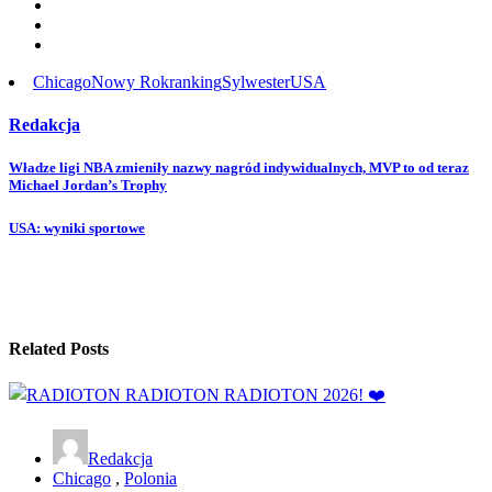
Chicago
Nowy Rok
ranking
Sylwester
USA
Redakcja
Post
Władze ligi NBA zmieniły nazwy nagród indywidualnych, MVP to od teraz
Michael Jordan’s Trophy
navigation
USA: wyniki sportowe
Related Posts
Redakcja
Chicago
,
Polonia