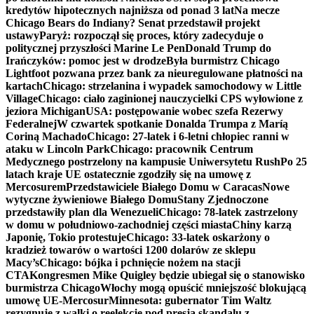
kredytów hipotecznych najniższa od ponad 3 lat
Na mecze
Chicago Bears do Indiany? Senat przedstawił projekt
ustawy
Paryż: rozpoczął się proces, który zadecyduje o
politycznej przyszłości Marine Le Pen
Donald Trump do
Irańczyków: pomoc jest w drodze
Była burmistrz Chicago
Lightfoot pozwana przez bank za nieuregulowane płatności na
kartach
Chicago: strzelanina i wypadek samochodowy w Little
Village
Chicago: ciało zaginionej nauczycielki CPS wyłowione z
jeziora Michigan
USA: postępowanie wobec szefa Rezerwy
Federalnej
W czwartek spotkanie Donalda Trumpa z Maríą
Coriną Machado
Chicago: 27-latek i 6-letni chłopiec ranni w
ataku w Lincoln Park
Chicago: pracownik Centrum
Medycznego postrzelony na kampusie Uniwersytetu Rush
Po 25
latach kraje UE ostatecznie zgodziły się na umowę z
Mercosurem
Przedstawiciele Białego Domu w Caracas
Nowe
wytyczne żywieniowe Białego Domu
Stany Zjednoczone
przedstawiły plan dla Wenezueli
Chicago: 78-latek zastrzelony
w domu w południowo-zachodniej części miasta
Chiny karzą
Japonię, Tokio protestuje
Chicago: 33-latek oskarżony o
kradzież towarów o wartości 1200 dolarów ze sklepu
Macy’s
Chicago: bójka i pchnięcie nożem na stacji
CTA
Kongresmen Mike Quigley będzie ubiegał się o stanowisko
burmistrza Chicago
Włochy mogą opuścić mniejszość blokującą
umowę UE-Mercosur
Minnesota: gubernator Tim Waltz
rezygnuje z walki o reelekcję pod presją skandalu z