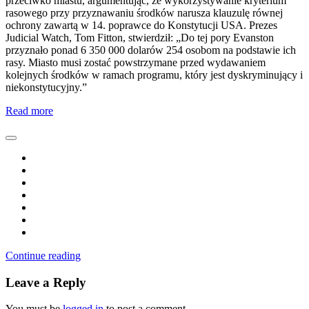
przeciwko miastu, argumentując, że wykorzystywanie kryterium
rasowego przy przyznawaniu środków narusza klauzulę równej
ochrony zawartą w 14. poprawce do Konstytucji USA. Prezes
Judicial Watch, Tom Fitton, stwierdził: „Do tej pory Evanston
przyznało ponad 6 350 000 dolarów 254 osobom na podstawie ich
rasy. Miasto musi zostać powstrzymane przed wydawaniem
kolejnych środków w ramach programu, który jest dyskryminujący i
niekonstytucyjny.”
Read more
Continue reading
Leave a Reply
You must be
logged in
to post a comment.