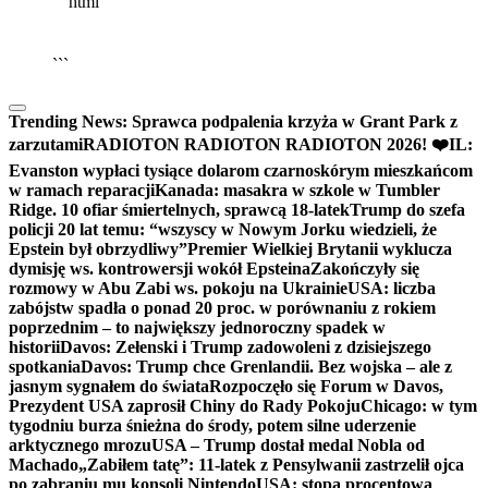
```html
▶
Kliknij PLAY, aby słuchać
🔈
🔊
```
Trending News:
Sprawca podpalenia krzyża w Grant Park z
zarzutami
RADIOTON RADIOTON RADIOTON 2026! ❤️
IL:
Evanston wypłaci tysiące dolarom czarnoskórym mieszkańcom
w ramach reparacji
Kanada: masakra w szkole w Tumbler
Ridge. 10 ofiar śmiertelnych, sprawcą 18-latek
Trump do szefa
policji 20 lat temu: “wszyscy w Nowym Jorku wiedzieli, że
Epstein był obrzydliwy”
Premier Wielkiej Brytanii wyklucza
dymisję ws. kontrowersji wokół Epsteina
Zakończyły się
rozmowy w Abu Zabi ws. pokoju na Ukrainie
USA: liczba
zabójstw spadła o ponad 20 proc. w porównaniu z rokiem
poprzednim – to największy jednoroczny spadek w
historii
Davos: Zełenski i Trump zadowoleni z dzisiejszego
spotkania
Davos: Trump chce Grenlandii. Bez wojska – ale z
jasnym sygnałem do świata
Rozpoczęło się Forum w Davos,
Prezydent USA zaprosił Chiny do Rady Pokoju
Chicago: w tym
tygodniu burza śnieżna do środy, potem silne uderzenie
arktycznego mrozu
USA – Trump dostał medal Nobla od
Machado
„Zabiłem tatę”: 11-latek z Pensylwanii zastrzelił ojca
po zabraniu mu konsoli Nintendo
USA: stopa procentowa