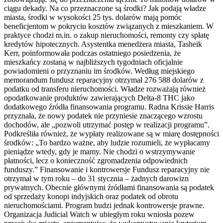
ciągu dekady. Na co przeznaczone są środki? Jak podają władze
miasta, środki w wysokości 25 tys. dolarów mają pomóc
beneficjentom w pokryciu kosztów związanych z mieszkaniem. W
praktyce chodzi m.in. o zakup nieruchomości, remonty czy spłatę
kredytów hipotecznych. Asystentka menedżera miasta, Tasheik
Kerr, poinformowała podczas ostatniego posiedzenia, że
mieszkańcy zostaną w najbliższych tygodniach oficjalnie
powiadomieni o przyznaniu im środków. Według miejskiego
memorandum fundusz reparacyjny otrzymał 276 588 dolarów z
podatku od transferu nieruchomości. Władze rozważają również
opodatkowanie produktów zawierających Delta-8 THC jako
dodatkowego źródła finansowania programu. Radna Krissie Harris
przyznała, że nowy podatek nie przyniesie znaczącego wzrostu
dochodów, ale „pozwoli utrzymać postęp w realizacji programu”.
Podkreśliła również, że wypłaty realizowane są w miarę dostępności
środków: „To bardzo ważne, aby ludzie rozumieli, że wypłacamy
pieniądze wtedy, gdy je mamy. Nie chodzi o wstrzymywanie
płatności, lecz o konieczność zgromadzenia odpowiednich
funduszy.” Finansowanie i kontrowersje Fundusz reparacyjny nie
otrzymał w tym roku – do 31 stycznia – żadnych darowizn
prywatnych. Obecnie głównymi źródłami finansowania są podatek
od sprzedaży konopi indyjskich oraz podatek od obrotu
nieruchomościami. Program budzi jednak kontrowersje prawne.
Organizacja Judicial Watch w ubiegłym roku wniosła pozew