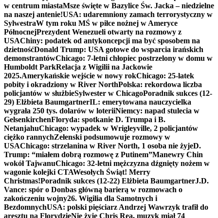
w centrum miasta
Msze święte w Bazylice Św. Jacka – niedzielne
na naszej antenie!
USA: udaremniony zamach terrorystyczny w
Sylwestra
W tym roku MŚ w piłce nożnej w Ameryce
Północnej
Prezydent Wenezueli otwarty na rozmowy z
USA
Chiny: podatek od antykoncepcji ma być sposobem na
dzietność
Donald Trump: USA gotowe do wsparcia irańskich
demonstrantów
Chicago: 7-letni chłopiec postrzelony w domu w
Humboldt Park
Relacja z Wigilii na Jackowie
2025.
Amerykańskie wejście w nowy rok
Chicago: 25-latek
pobity i okradziony w River North
Polska: rekordowa liczba
policjantów w służbie
Sylwester w Chicago
Poradnik sukces (12-
29) Elżbieta Baumgartner
IL: emerytowana nauczycielka
wygrała 250 tys. dolarów w loterii
Niemcy: napad stulecia w
Gelsenkirchen
Floryda: spotkanie D. Trumpa i B.
Netanjahu
Chicago: wypadek w Wrigleyville, 2 policjantów
ciężko rannych
Zełenski podsumowuje rozmowy w
USA
Chicago: strzelanina w River North, 1 osoba nie żyje
D.
Trump: “miałem dobrą rozmowę z Putinem”
Manewry Chin
wokół Tajwanu
Chicago: 32-letni mężczyzna dźgnięty nożem w
wagonie kolejki CTA
Wesołych Świąt! Merry
Christmas!
Poradnik sukces (12-22) Elżbieta Baumgartner
J.D.
Vance: spór o Donbas główną barierą w rozmowach o
zakończeniu wojny
26. Wigilia dla Samotnych i
Bezdomnych
USA: polski pięściarz Andrzej Wawrzyk trafił do
aresztu na Florydzie
Nie żyje Chris Rea, muzyk miał 74