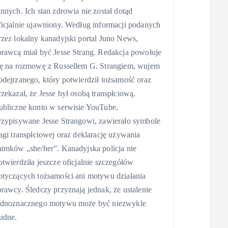
annych. Ich stan zdrowia nie został dotąd
ficjalnie ujawniony. Według informacji podanych
rzez lokalny kanadyjski portal Juno News,
prawcą miał być Jesse Strang. Redakcja powołuje
ię na rozmowę z Russellem G. Strangiem, wujem
odejrzanego, który potwierdził tożsamość oraz
rzekazał, że Jesse był osobą transpłciową.
ubliczne konto w serwisie YouTube,
rzypisywane Jesse Strangowi, zawierało symbole
lagi transpłciowej oraz deklarację używania
aimków „she/her”. Kanadyjska policja nie
otwierdziła jeszcze oficjalnie szczegółów
otyczących tożsamości ani motywu działania
prawcy. Śledczy przyznają jednak, że ustalenie
ednoznacznego motywu może być niezwykle
rudne.