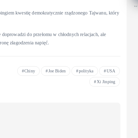
``
npingiem kwestię demokratycznie rządzonego Tajwanu, który
 doprowadzi do przełomu w chłodnych relacjach, ale
ronę złagodzenia napięć.
Chiny
Joe Biden
polityka
USA
Xi Jinping