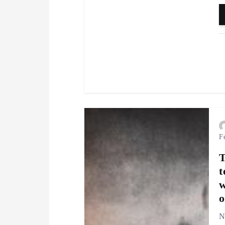
F
T
t
w
o
N