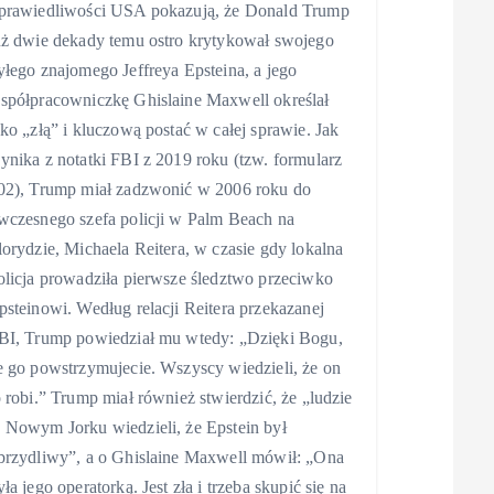
prawiedliwości USA pokazują, że Donald Trump
uż dwie dekady temu ostro krytykował swojego
yłego znajomego Jeffreya Epsteina, a jego
spółpracowniczkę Ghislaine Maxwell określał
ako „złą” i kluczową postać w całej sprawie. Jak
ynika z notatki FBI z 2019 roku (tzw. formularz
02), Trump miał zadzwonić w 2006 roku do
wczesnego szefa policji w Palm Beach na
lorydzie, Michaela Reitera, w czasie gdy lokalna
olicja prowadziła pierwsze śledztwo przeciwko
psteinowi. Według relacji Reitera przekazanej
BI, Trump powiedział mu wtedy: „Dzięki Bogu,
e go powstrzymujecie. Wszyscy wiedzieli, że on
o robi.” Trump miał również stwierdzić, że „ludzie
 Nowym Jorku wiedzieli, że Epstein był
brzydliwy”, a o Ghislaine Maxwell mówił: „Ona
yła jego operatorką. Jest zła i trzeba skupić się na