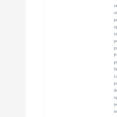
r
o
p
s
s
p
p
P
p
f
z
p
d
s
j
t