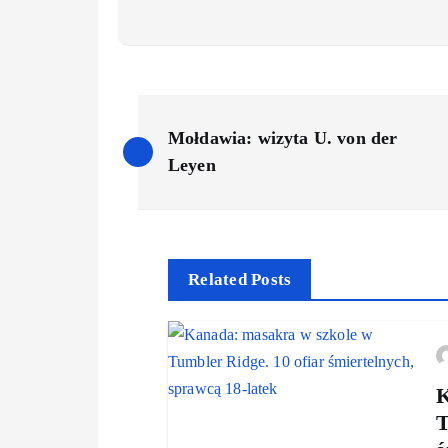
P
Mołdawia: wizyta U. von der
o
Leyen
s
t
Related Posts
n
a
K
T