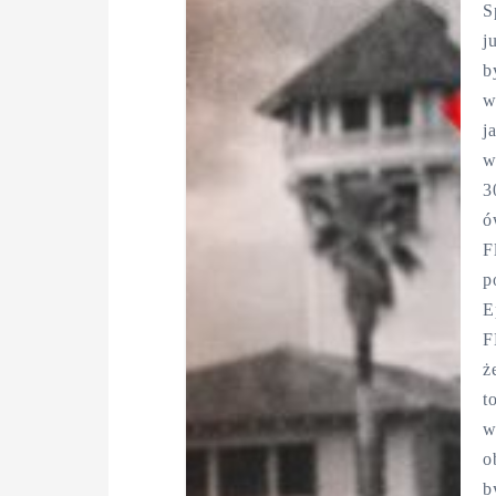
S
j
b
w
j
w
3
ó
F
p
E
F
ż
t
w
o
b