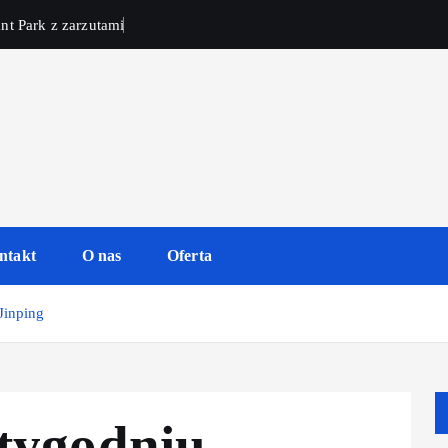
nt Park z zarzutami
ntakt
O nas
Oferta
Jinping
tygodniu