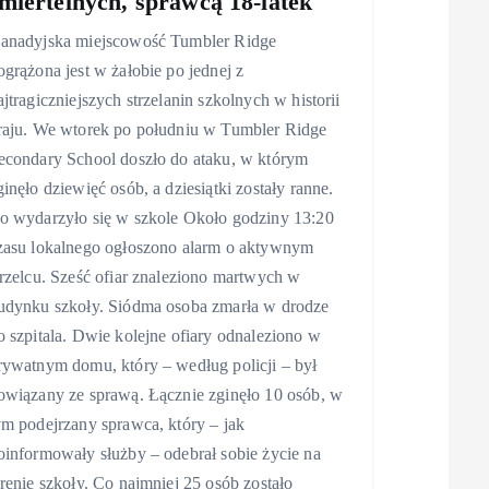
miertelnych, sprawcą 18-latek
anadyjska miejscowość Tumbler Ridge
ogrążona jest w żałobie po jednej z
ajtragiczniejszych strzelanin szkolnych w historii
raju. We wtorek po południu w Tumbler Ridge
econdary School doszło do ataku, w którym
ginęło dziewięć osób, a dziesiątki zostały ranne.
o wydarzyło się w szkole Około godziny 13:20
zasu lokalnego ogłoszono alarm o aktywnym
trzelcu. Sześć ofiar znaleziono martwych w
udynku szkoły. Siódma osoba zmarła w drodze
o szpitala. Dwie kolejne ofiary odnaleziono w
rywatnym domu, który – według policji – był
owiązany ze sprawą. Łącznie zginęło 10 osób, w
ym podejrzany sprawca, który – jak
oinformowały służby – odebrał sobie życie na
erenie szkoły. Co najmniej 25 osób zostało