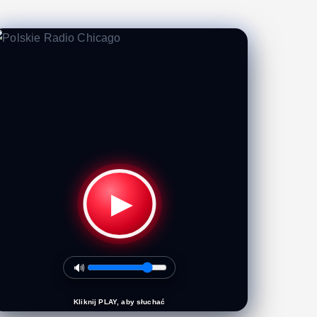
▶
🔊
Kliknij PLAY, aby słuchać