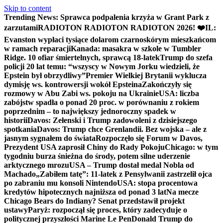
Skip to content
Trending News:
Sprawca podpalenia krzyża w Grant Park z
zarzutami
RADIOTON RADIOTON RADIOTON 2026! ❤️
IL:
Evanston wypłaci tysiące dolarom czarnoskórym mieszkańcom
w ramach reparacji
Kanada: masakra w szkole w Tumbler
Ridge. 10 ofiar śmiertelnych, sprawcą 18-latek
Trump do szefa
policji 20 lat temu: “wszyscy w Nowym Jorku wiedzieli, że
Epstein był obrzydliwy”
Premier Wielkiej Brytanii wyklucza
dymisję ws. kontrowersji wokół Epsteina
Zakończyły się
rozmowy w Abu Zabi ws. pokoju na Ukrainie
USA: liczba
zabójstw spadła o ponad 20 proc. w porównaniu z rokiem
poprzednim – to największy jednoroczny spadek w
historii
Davos: Zełenski i Trump zadowoleni z dzisiejszego
spotkania
Davos: Trump chce Grenlandii. Bez wojska – ale z
jasnym sygnałem do świata
Rozpoczęło się Forum w Davos,
Prezydent USA zaprosił Chiny do Rady Pokoju
Chicago: w tym
tygodniu burza śnieżna do środy, potem silne uderzenie
arktycznego mrozu
USA – Trump dostał medal Nobla od
Machado
„Zabiłem tatę”: 11-latek z Pensylwanii zastrzelił ojca
po zabraniu mu konsoli Nintendo
USA: stopa procentowa
kredytów hipotecznych najniższa od ponad 3 lat
Na mecze
Chicago Bears do Indiany? Senat przedstawił projekt
ustawy
Paryż: rozpoczął się proces, który zadecyduje o
politycznej przyszłości Marine Le Pen
Donald Trump do