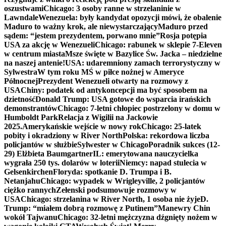
oszustwami
Chicago: 3 osoby ranne w strzelaninie w
Lawndale
Wenezuela: były kandydat opozycji mówi, że obalenie
Maduro to ważny krok, ale niewystarczający
Maduro przed
sądem: “jestem prezydentem, porwano mnie”
Rosja potępia
USA za akcję w Wenezueli
Chicago: rabunek w sklepie 7-Eleven
w centrum miasta
Msze święte w Bazylice Św. Jacka – niedzielne
na naszej antenie!
USA: udaremniony zamach terrorystyczny w
Sylwestra
W tym roku MŚ w piłce nożnej w Ameryce
Północnej
Prezydent Wenezueli otwarty na rozmowy z
USA
Chiny: podatek od antykoncepcji ma być sposobem na
dzietność
Donald Trump: USA gotowe do wsparcia irańskich
demonstrantów
Chicago: 7-letni chłopiec postrzelony w domu w
Humboldt Park
Relacja z Wigilii na Jackowie
2025.
Amerykańskie wejście w nowy rok
Chicago: 25-latek
pobity i okradziony w River North
Polska: rekordowa liczba
policjantów w służbie
Sylwester w Chicago
Poradnik sukces (12-
29) Elżbieta Baumgartner
IL: emerytowana nauczycielka
wygrała 250 tys. dolarów w loterii
Niemcy: napad stulecia w
Gelsenkirchen
Floryda: spotkanie D. Trumpa i B.
Netanjahu
Chicago: wypadek w Wrigleyville, 2 policjantów
ciężko rannych
Zełenski podsumowuje rozmowy w
USA
Chicago: strzelanina w River North, 1 osoba nie żyje
D.
Trump: “miałem dobrą rozmowę z Putinem”
Manewry Chin
wokół Tajwanu
Chicago: 32-letni mężczyzna dźgnięty nożem w