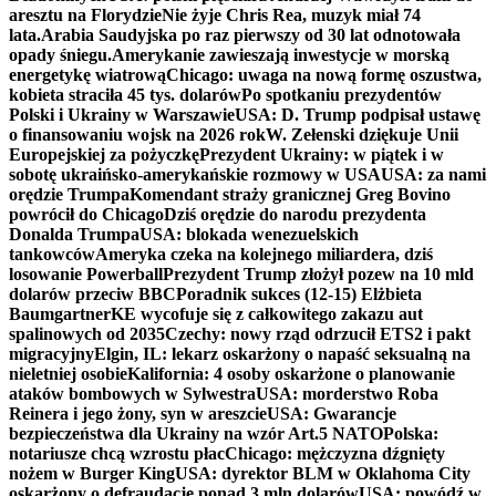
aresztu na Florydzie
Nie żyje Chris Rea, muzyk miał 74
lata.
Arabia Saudyjska po raz pierwszy od 30 lat odnotowała
opady śniegu.
Amerykanie zawieszają inwestycje w morską
energetykę wiatrową
Chicago: uwaga na nową formę oszustwa,
kobieta straciła 45 tys. dolarów
Po spotkaniu prezydentów
Polski i Ukrainy w Warszawie
USA: D. Trump podpisał ustawę
o finansowaniu wojsk na 2026 rok
W. Zełenski dziękuje Unii
Europejskiej za pożyczkę
Prezydent Ukrainy: w piątek i w
sobotę ukraińsko-amerykańskie rozmowy w USA
USA: za nami
orędzie Trumpa
Komendant straży granicznej Greg Bovino
powrócił do Chicago
Dziś orędzie do narodu prezydenta
Donalda Trumpa
USA: blokada wenezuelskich
tankowców
Ameryka czeka na kolejnego miliardera, dziś
losowanie Powerball
Prezydent Trump złożył pozew na 10 mld
dolarów przeciw BBC
Poradnik sukces (12-15) Elżbieta
Baumgartner
KE wycofuje się z całkowitego zakazu aut
spalinowych od 2035
Czechy: nowy rząd odrzucił ETS2 i pakt
migracyjny
Elgin, IL: lekarz oskarżony o napaść seksualną na
nieletniej osobie
Kalifornia: 4 osoby oskarżone o planowanie
ataków bombowych w Sylwestra
USA: morderstwo Roba
Reinera i jego żony, syn w areszcie
USA: Gwarancje
bezpieczeństwa dla Ukrainy na wzór Art.5 NATO
Polska:
notariusze chcą wzrostu płac
Chicago: mężczyzna dźgnięty
nożem w Burger King
USA: dyrektor BLM w Oklahoma City
oskarżony o defraudację ponad 3 mln dolarów
USA: powódź w