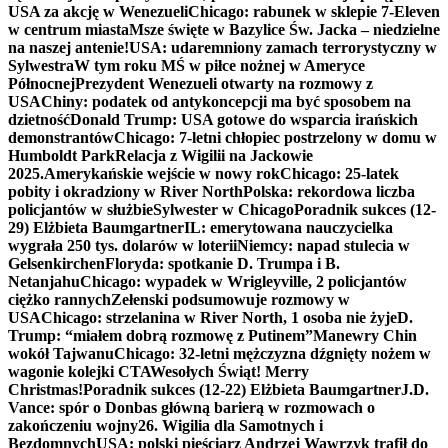
USA za akcję w Wenezueli
Chicago: rabunek w sklepie 7-Eleven
w centrum miasta
Msze święte w Bazylice Św. Jacka – niedzielne
na naszej antenie!
USA: udaremniony zamach terrorystyczny w
Sylwestra
W tym roku MŚ w piłce nożnej w Ameryce
Północnej
Prezydent Wenezueli otwarty na rozmowy z
USA
Chiny: podatek od antykoncepcji ma być sposobem na
dzietność
Donald Trump: USA gotowe do wsparcia irańskich
demonstrantów
Chicago: 7-letni chłopiec postrzelony w domu w
Humboldt Park
Relacja z Wigilii na Jackowie
2025.
Amerykańskie wejście w nowy rok
Chicago: 25-latek
pobity i okradziony w River North
Polska: rekordowa liczba
policjantów w służbie
Sylwester w Chicago
Poradnik sukces (12-
29) Elżbieta Baumgartner
IL: emerytowana nauczycielka
wygrała 250 tys. dolarów w loterii
Niemcy: napad stulecia w
Gelsenkirchen
Floryda: spotkanie D. Trumpa i B.
Netanjahu
Chicago: wypadek w Wrigleyville, 2 policjantów
ciężko rannych
Zełenski podsumowuje rozmowy w
USA
Chicago: strzelanina w River North, 1 osoba nie żyje
D.
Trump: “miałem dobrą rozmowę z Putinem”
Manewry Chin
wokół Tajwanu
Chicago: 32-letni mężczyzna dźgnięty nożem w
wagonie kolejki CTA
Wesołych Świąt! Merry
Christmas!
Poradnik sukces (12-22) Elżbieta Baumgartner
J.D.
Vance: spór o Donbas główną barierą w rozmowach o
zakończeniu wojny
26. Wigilia dla Samotnych i
Bezdomnych
USA: polski pięściarz Andrzej Wawrzyk trafił do