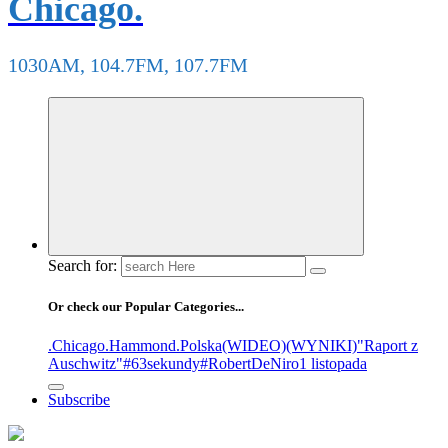
Chicago.
1030AM, 104.7FM, 107.7FM
Search for:
Or check our Popular Categories...
.Chicago
.Hammond
.Polska
(WIDEO)
(WYNIKI)
"Raport z
Auschwitz"
#63sekundy
#RobertDeNiro
1 listopada
Subscribe