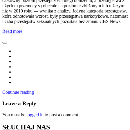
całkowity poziom przestępczości uległ obniżeniu, a przestępstwa z
użyciem przemocy są obecnie na poziomie zbliżonym lub niższym
niż w 2019 roku — wynika z analizy. Jedyną kategorią przestępstw,
która odnotowała wzrost, były przestępstwa narkotykowe, natomiast
liczba przestępstw seksualnych pozostała bez zmian. CBS News
Read more
Continue reading
Leave a Reply
You must be
logged in
to post a comment.
SŁUCHAJ NAS