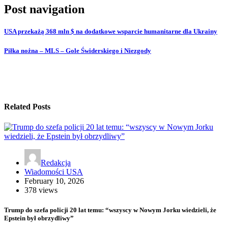
Post navigation
USA przekażą 368 mln $ na dodatkowe wsparcie humanitarne dla Ukrainy
Piłka nożna – MLS – Gole Świderskiego i Niezgody
Related Posts
Redakcja
Wiadomości USA
February 10, 2026
378 views
Trump do szefa policji 20 lat temu: “wszyscy w Nowym Jorku wiedzieli, że
Epstein był obrzydliwy”