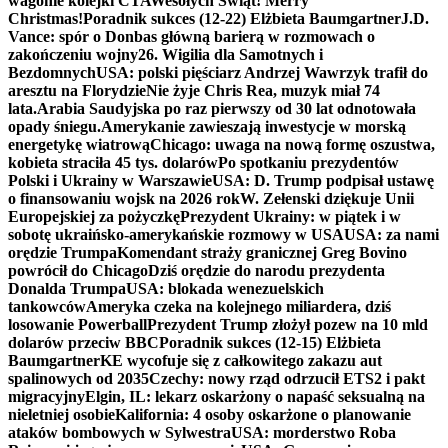
wagonie kolejki CTA
Wesołych Świąt! Merry
Christmas!
Poradnik sukces (12-22) Elżbieta Baumgartner
J.D.
Vance: spór o Donbas główną barierą w rozmowach o
zakończeniu wojny
26. Wigilia dla Samotnych i
Bezdomnych
USA: polski pięściarz Andrzej Wawrzyk trafił do
aresztu na Florydzie
Nie żyje Chris Rea, muzyk miał 74
lata.
Arabia Saudyjska po raz pierwszy od 30 lat odnotowała
opady śniegu.
Amerykanie zawieszają inwestycje w morską
energetykę wiatrową
Chicago: uwaga na nową formę oszustwa,
kobieta straciła 45 tys. dolarów
Po spotkaniu prezydentów
Polski i Ukrainy w Warszawie
USA: D. Trump podpisał ustawę
o finansowaniu wojsk na 2026 rok
W. Zełenski dziękuje Unii
Europejskiej za pożyczkę
Prezydent Ukrainy: w piątek i w
sobotę ukraińsko-amerykańskie rozmowy w USA
USA: za nami
orędzie Trumpa
Komendant straży granicznej Greg Bovino
powrócił do Chicago
Dziś orędzie do narodu prezydenta
Donalda Trumpa
USA: blokada wenezuelskich
tankowców
Ameryka czeka na kolejnego miliardera, dziś
losowanie Powerball
Prezydent Trump złożył pozew na 10 mld
dolarów przeciw BBC
Poradnik sukces (12-15) Elżbieta
Baumgartner
KE wycofuje się z całkowitego zakazu aut
spalinowych od 2035
Czechy: nowy rząd odrzucił ETS2 i pakt
migracyjny
Elgin, IL: lekarz oskarżony o napaść seksualną na
nieletniej osobie
Kalifornia: 4 osoby oskarżone o planowanie
ataków bombowych w Sylwestra
USA: morderstwo Roba