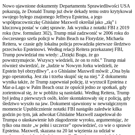
Nowo ujawnione dokumenty Departamentu Sprawiedliwości USA
pokazują, że Donald Trump już dwie dekady temu ostro krytykował
swojego byłego znajomego Jeffreya Epsteina, a jego
współpracowniczkę Ghislaine Maxwell określał jako „złą” i
kluczową postać w całej sprawie. Jak wynika z notatki FBI z 2019
roku (tzw. formularz 302), Trump miał zadzwonić w 2006 roku do
ówczesnego szefa policji w Palm Beach na Florydzie, Michaela
Reitera, w czasie gdy lokalna policja prowadziła pierwsze śledztwo
przeciwko Epsteinowi. Według relacji Reitera przekazanej FBI,
Trump powiedział mu wtedy: „Dzięki Bogu, że go
powstrzymujecie. Wszyscy wiedzieli, że on to robi.” Trump miał
również stwierdzić, że „ludzie w Nowym Jorku wiedzieli, że
Epstein był obrzydliwy”, a o Ghislaine Maxwell mówił: „Ona była
jego operatorką. Jest zła i trzeba skupić się na niej.” Z dokumentu
wynika także, że Trump zapewniał policję, iż wyrzucił Epsteina z
Mar-a-Lago w Palm Beach oraz że opuścił jedno ze spotkań, gdy
zorientował się, że w pobliżu są nastolatki. Według Reitera, Trump
był jedną z pierwszych osób, które skontaktowały się z policją, gdy
śledztwo wyszło na jaw. Dokument ujawniony w newralgicznym
momencie Upublicznienie notatki FBI nastąpiło zaledwie kilka
godzin po tym, jak adwokat Ghislaine Maxwell zaapelował do
Trumpa o ułaskawienie lub złagodzenie wyroku, argumentując, że
tylko ona może „w pełni i szczerze” opowiedzieć, co wie o sprawie
Epsteina. Maxwell, skazana na 20 lat więzienia za udział w