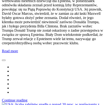
werbowaniu nieletnich dziewcząt dla Epsteina, w poniedziałek
odmówiła składania zeznań przed komisją Izby Reprezentantów,
powołując się na Piątą Poprawkę do Konstytucji USA. Jej prawnik,
David Oscar Marcus, stwierdził, że w zamian za akt łaski Maxwell
byłaby gotowa złożyć pełne zeznania. Dodał również, że jego
klientka może potwierdzić niewinność zarówno Donalda Trumpa,
jak i byłego prezydenta Billa Clintona. Brak zarzutów wobec
Trumpa Donald Trump nie został oskarżony o żadne przestępstwa w
związku ze sprawą Epsteina. Biały Dom wielokrotnie podkreślał, że
Trump zerwał relacje z Epsteinem wiele lat temu, nazywając go
creepem/obrzydliwą osobą wobec pracownic klubu.
Read more
Continue reading