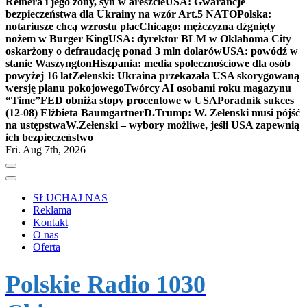
Reinera i jego żony, syn w areszcie
USA: Gwarancje
bezpieczeństwa dla Ukrainy na wzór Art.5 NATO
Polska:
notariusze chcą wzrostu płac
Chicago: mężczyzna dźgnięty
nożem w Burger King
USA: dyrektor BLM w Oklahoma City
oskarżony o defraudację ponad 3 mln dolarów
USA: powódź w
stanie Waszyngton
Hiszpania: media społecznościowe dla osób
powyżej 16 lat
Zełenski: Ukraina przekazała USA skorygowaną
wersję planu pokojowego
Twórcy AI osobami roku magazynu
“Time”
FED obniża stopy procentowe w USA
Poradnik sukces
(12-08) Elżbieta Baumgartner
D.Trump: W. Zełenski musi pójść
na ustępstwa
W.Zełenski – wybory możliwe, jeśli USA zapewnią
ich bezpieczeństwo
Fri. Aug 7th, 2026
SŁUCHAJ NAS
Reklama
Kontakt
O nas
Oferta
Polskie Radio 1030