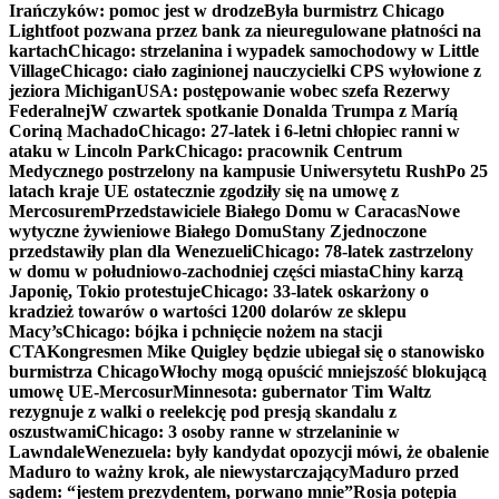
Irańczyków: pomoc jest w drodze
Była burmistrz Chicago
Lightfoot pozwana przez bank za nieuregulowane płatności na
kartach
Chicago: strzelanina i wypadek samochodowy w Little
Village
Chicago: ciało zaginionej nauczycielki CPS wyłowione z
jeziora Michigan
USA: postępowanie wobec szefa Rezerwy
Federalnej
W czwartek spotkanie Donalda Trumpa z Maríą
Coriną Machado
Chicago: 27-latek i 6-letni chłopiec ranni w
ataku w Lincoln Park
Chicago: pracownik Centrum
Medycznego postrzelony na kampusie Uniwersytetu Rush
Po 25
latach kraje UE ostatecznie zgodziły się na umowę z
Mercosurem
Przedstawiciele Białego Domu w Caracas
Nowe
wytyczne żywieniowe Białego Domu
Stany Zjednoczone
przedstawiły plan dla Wenezueli
Chicago: 78-latek zastrzelony
w domu w południowo-zachodniej części miasta
Chiny karzą
Japonię, Tokio protestuje
Chicago: 33-latek oskarżony o
kradzież towarów o wartości 1200 dolarów ze sklepu
Macy’s
Chicago: bójka i pchnięcie nożem na stacji
CTA
Kongresmen Mike Quigley będzie ubiegał się o stanowisko
burmistrza Chicago
Włochy mogą opuścić mniejszość blokującą
umowę UE-Mercosur
Minnesota: gubernator Tim Waltz
rezygnuje z walki o reelekcję pod presją skandalu z
oszustwami
Chicago: 3 osoby ranne w strzelaninie w
Lawndale
Wenezuela: były kandydat opozycji mówi, że obalenie
Maduro to ważny krok, ale niewystarczający
Maduro przed
sądem: “jestem prezydentem, porwano mnie”
Rosja potępia