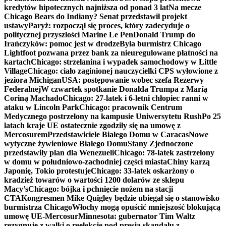
kredytów hipotecznych najniższa od ponad 3 lat
Na mecze
Chicago Bears do Indiany? Senat przedstawił projekt
ustawy
Paryż: rozpoczął się proces, który zadecyduje o
politycznej przyszłości Marine Le Pen
Donald Trump do
Irańczyków: pomoc jest w drodze
Była burmistrz Chicago
Lightfoot pozwana przez bank za nieuregulowane płatności na
kartach
Chicago: strzelanina i wypadek samochodowy w Little
Village
Chicago: ciało zaginionej nauczycielki CPS wyłowione z
jeziora Michigan
USA: postępowanie wobec szefa Rezerwy
Federalnej
W czwartek spotkanie Donalda Trumpa z Maríą
Coriną Machado
Chicago: 27-latek i 6-letni chłopiec ranni w
ataku w Lincoln Park
Chicago: pracownik Centrum
Medycznego postrzelony na kampusie Uniwersytetu Rush
Po 25
latach kraje UE ostatecznie zgodziły się na umowę z
Mercosurem
Przedstawiciele Białego Domu w Caracas
Nowe
wytyczne żywieniowe Białego Domu
Stany Zjednoczone
przedstawiły plan dla Wenezueli
Chicago: 78-latek zastrzelony
w domu w południowo-zachodniej części miasta
Chiny karzą
Japonię, Tokio protestuje
Chicago: 33-latek oskarżony o
kradzież towarów o wartości 1200 dolarów ze sklepu
Macy’s
Chicago: bójka i pchnięcie nożem na stacji
CTA
Kongresmen Mike Quigley będzie ubiegał się o stanowisko
burmistrza Chicago
Włochy mogą opuścić mniejszość blokującą
umowę UE-Mercosur
Minnesota: gubernator Tim Waltz
rezygnuje z walki o reelekcję pod presją skandalu z