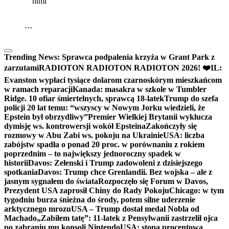
```html
▶
Kliknij PLAY, aby słuchać
🔈
🔊
```
Trending News:
Sprawca podpalenia krzyża w Grant Park z
zarzutami
RADIOTON RADIOTON RADIOTON 2026! ❤️
IL:
Evanston wypłaci tysiące dolarom czarnoskórym mieszkańcom
w ramach reparacji
Kanada: masakra w szkole w Tumbler
Ridge. 10 ofiar śmiertelnych, sprawcą 18-latek
Trump do szefa
policji 20 lat temu: “wszyscy w Nowym Jorku wiedzieli, że
Epstein był obrzydliwy”
Premier Wielkiej Brytanii wyklucza
dymisję ws. kontrowersji wokół Epsteina
Zakończyły się
rozmowy w Abu Zabi ws. pokoju na Ukrainie
USA: liczba
zabójstw spadła o ponad 20 proc. w porównaniu z rokiem
poprzednim – to największy jednoroczny spadek w
historii
Davos: Zełenski i Trump zadowoleni z dzisiejszego
spotkania
Davos: Trump chce Grenlandii. Bez wojska – ale z
jasnym sygnałem do świata
Rozpoczęło się Forum w Davos,
Prezydent USA zaprosił Chiny do Rady Pokoju
Chicago: w tym
tygodniu burza śnieżna do środy, potem silne uderzenie
arktycznego mrozu
USA – Trump dostał medal Nobla od
Machado
„Zabiłem tatę”: 11-latek z Pensylwanii zastrzelił ojca
po zabraniu mu konsoli Nintendo
USA: stopa procentowa