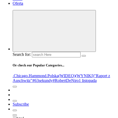
Oferta
Search for:
Or check our Popular Categories...
.Chicago
.Hammond
.Polska
(WIDEO)
(WYNIKI)
"Raport z
Auschwitz"
#63sekundy
#RobertDeNiro
1 listopada
Subscribe