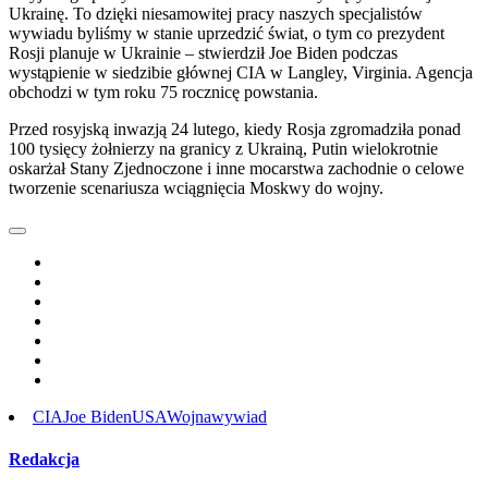
Ukrainę. To dzięki niesamowitej pracy naszych specjalistów
wywiadu byliśmy w stanie uprzedzić świat, o tym co prezydent
Rosji planuje w Ukrainie – stwierdził Joe Biden podczas
wystąpienie w siedzibie głównej CIA w Langley, Virginia. Agencja
obchodzi w tym roku 75 rocznicę powstania.
Przed rosyjską inwazją 24 lutego, kiedy Rosja zgromadziła ponad
100 tysięcy żołnierzy na granicy z Ukrainą, Putin wielokrotnie
oskarżał Stany Zjednoczone i inne mocarstwa zachodnie o celowe
tworzenie scenariusza wciągnięcia Moskwy do wojny.
CIA
Joe Biden
USA
Wojna
wywiad
Redakcja