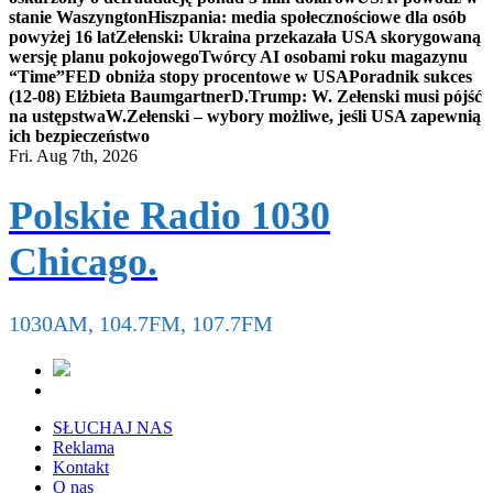
stanie Waszyngton
Hiszpania: media społecznościowe dla osób
powyżej 16 lat
Zełenski: Ukraina przekazała USA skorygowaną
wersję planu pokojowego
Twórcy AI osobami roku magazynu
“Time”
FED obniża stopy procentowe w USA
Poradnik sukces
(12-08) Elżbieta Baumgartner
D.Trump: W. Zełenski musi pójść
na ustępstwa
W.Zełenski – wybory możliwe, jeśli USA zapewnią
ich bezpieczeństwo
Fri. Aug 7th, 2026
Polskie Radio 1030
Chicago.
1030AM, 104.7FM, 107.7FM
SŁUCHAJ NAS
Reklama
Kontakt
O nas