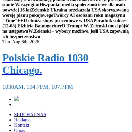
stanie Waszyngton
Hiszpania: media społecznościowe dla osób
powyżej 16 lat
Zełenski: Ukraina przekazała USA skorygowaną
wersję planu pokojowego
Twórcy AI osobami roku magazynu
“Time”
FED obniża stopy procentowe w USA
Poradnik sukces
(12-08) Elżbieta Baumgartner
D.Trump: W. Zełenski musi pójść
na ustępstwa
W.Zełenski – wybory możliwe, jeśli USA zapewnią
ich bezpieczeństwo
Thu. Aug 6th, 2026
Polskie Radio 1030
Chicago.
1030AM, 104.7FM, 107.7FM
SŁUCHAJ NAS
Reklama
Kontakt
O nas