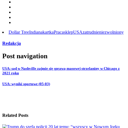
Dollar Tree
Indiana
kartka
Praca
sklep
USA
zatrudnienie
zwolniony
Redakcja
Post navigation
USA: sąd w Nashville zajmie się sprawą masowej strzelaniny w Chicago z
2021 roku
USA: wyniki sportowe (05-03)
Related Posts