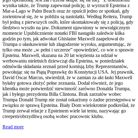
wynika także, że Trump zapewniał policję, iż wyrzucił Epsteina z
Mar-a-Lago w Palm Beach oraz że opuścił jedno ze spotkań, gdy
zorientował się, że w pobliżu są nastolatki. Według Reitera, Trump
był jedną z pierwszych osób, które skontaktowały się z policją, gdy
śledztwo wyszło na jaw. Dokument ujawniony w newralgicznym
momencie Upublicznienie notatki FBI nastąpiło zaledwie kilka
godzin po tym, jak adwokat Ghislaine Maxwell zaapelował do
Trumpa o ułaskawienie lub złagodzenie wyroku, argumentując, że
tylko ona może „w pełni i szczerze” opowiedzieć, co wie o sprawie
Epsteina. Maxwell, skazana na 20 lat więzienia za udział w
werbowaniu nieletnich dziewcząt dla Epsteina, w poniedziałek
odmówiła składania zeznań przed komisją Izby Reprezentantów,
powołując się na Piątą Poprawkę do Konstytucji USA. Jej prawnik,
David Oscar Marcus, stwierdził, że w zamian za akt łaski Maxwell
byłaby gotowa złożyć pełne zeznania. Dodał również, że jego
klientka może potwierdzić niewinność zarówno Donalda Trumpa,
jak i byłego prezydenta Billa Clintona. Brak zarzutów wobec
Trumpa Donald Trump nie został oskarżony o żadne przestępstwa w
związku ze sprawą Epsteina. Biały Dom wielokrotnie podkreślał, że
Trump zerwał relacje z Epsteinem wiele lat temu, nazywając go
creepem/obrzydliwą osobą wobec pracownic klubu.
Read more