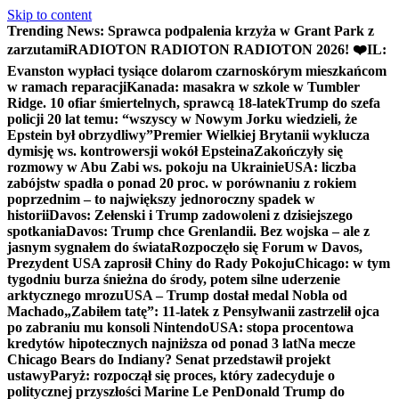
Skip to content
Trending News:
Sprawca podpalenia krzyża w Grant Park z
zarzutami
RADIOTON RADIOTON RADIOTON 2026! ❤️
IL:
Evanston wypłaci tysiące dolarom czarnoskórym mieszkańcom
w ramach reparacji
Kanada: masakra w szkole w Tumbler
Ridge. 10 ofiar śmiertelnych, sprawcą 18-latek
Trump do szefa
policji 20 lat temu: “wszyscy w Nowym Jorku wiedzieli, że
Epstein był obrzydliwy”
Premier Wielkiej Brytanii wyklucza
dymisję ws. kontrowersji wokół Epsteina
Zakończyły się
rozmowy w Abu Zabi ws. pokoju na Ukrainie
USA: liczba
zabójstw spadła o ponad 20 proc. w porównaniu z rokiem
poprzednim – to największy jednoroczny spadek w
historii
Davos: Zełenski i Trump zadowoleni z dzisiejszego
spotkania
Davos: Trump chce Grenlandii. Bez wojska – ale z
jasnym sygnałem do świata
Rozpoczęło się Forum w Davos,
Prezydent USA zaprosił Chiny do Rady Pokoju
Chicago: w tym
tygodniu burza śnieżna do środy, potem silne uderzenie
arktycznego mrozu
USA – Trump dostał medal Nobla od
Machado
„Zabiłem tatę”: 11-latek z Pensylwanii zastrzelił ojca
po zabraniu mu konsoli Nintendo
USA: stopa procentowa
kredytów hipotecznych najniższa od ponad 3 lat
Na mecze
Chicago Bears do Indiany? Senat przedstawił projekt
ustawy
Paryż: rozpoczął się proces, który zadecyduje o
politycznej przyszłości Marine Le Pen
Donald Trump do