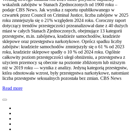
wskaźnik zabójstw w Stanach Zjednoczonych od 1900 roku –
podaje CBS News. Jak wynika z raportu opublikowanego w
czwartek przez Council on Criminal Justice, liczba zabójstw w 2025
roku zmniejszyła się o 21% względem 2024 roku. Coroczny raport
dotyczący trendów przestępczości przeanalizował dane z 40 dużych
miast w całych Stanach Zjednoczonych, obejmujące 13 kategorii
przestępstw, m.in. zabójstwa, kradzieże samochodów, kradzieże
sklepowe oraz przestępstwa narkotykowe. Oprócz spadku liczby
zabójstw: kradzieże samochodów zmniejszyły się o 61 % od 2023
roku, kradzieże sklepowe spadły o 10 % od 2024 roku. Ogólnie
całkowity poziom przestępczości uległ obniżeniu, a przestępstwa z
użyciem przemocy są obecnie na poziomie zbliżonym lub niższym
niż w 2019 roku — wynika z analizy. Jedyną kategorią przestępstw,
która odnotowała wzrost, były przestępstwa narkotykowe, natomiast
liczba przestępstw seksualnych pozostała bez zmian. CBS News
Read more