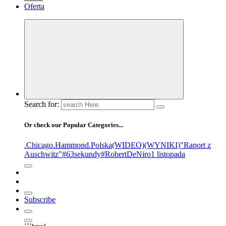
Oferta
Search for:
Or check our Popular Categories...
.Chicago
.Hammond
.Polska
(WIDEO)
(WYNIKI)
"Raport z
Auschwitz"
#63sekundy
#RobertDeNiro
1 listopada
Subscribe