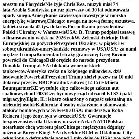
aresztu na Florydzie
Nie żyje Chris Rea, muzyk miał 74
lata.
Arabia Saudyjska po raz pierwszy od 30 lat odnotowała
opady śniegu.
Amerykanie zawieszają inwestycje w morską
energetykę wiatrową
Chicago: uwaga na nową formę oszustwa,
kobieta straciła 45 tys. dolarów
Po spotkaniu prezydentów
Polski i Ukrainy w Warszawie
USA: D. Trump podpisał ustawę
o finansowaniu wojsk na 2026 rok
W. Zełenski dziękuje Unii
Europejskiej za pożyczkę
Prezydent Ukrainy: w piątek i w
sobotę ukraińsko-amerykańskie rozmowy w USA
USA: za nami
orędzie Trumpa
Komendant straży granicznej Greg Bovino
powrócił do Chicago
Dziś orędzie do narodu prezydenta
Donalda Trumpa
USA: blokada wenezuelskich
tankowców
Ameryka czeka na kolejnego miliardera, dziś
losowanie Powerball
Prezydent Trump złożył pozew na 10 mld
dolarów przeciw BBC
Poradnik sukces (12-15) Elżbieta
Baumgartner
KE wycofuje się z całkowitego zakazu aut
spalinowych od 2035
Czechy: nowy rząd odrzucił ETS2 i pakt
migracyjny
Elgin, IL: lekarz oskarżony o napaść seksualną na
nieletniej osobie
Kalifornia: 4 osoby oskarżone o planowanie
ataków bombowych w Sylwestra
USA: morderstwo Roba
Reinera i jego żony, syn w areszcie
USA: Gwarancje
bezpieczeństwa dla Ukrainy na wzór Art.5 NATO
Polska:
notariusze chcą wzrostu płac
Chicago: mężczyzna dźgnięty
nożem w Burger King
USA: dyrektor BLM w Oklahoma City
oskarżony o defraudację ponad 3 mln dolarów
USA: powódź w