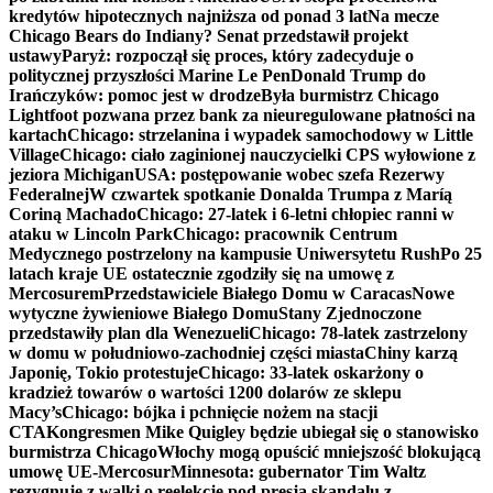
kredytów hipotecznych najniższa od ponad 3 lat
Na mecze
Chicago Bears do Indiany? Senat przedstawił projekt
ustawy
Paryż: rozpoczął się proces, który zadecyduje o
politycznej przyszłości Marine Le Pen
Donald Trump do
Irańczyków: pomoc jest w drodze
Była burmistrz Chicago
Lightfoot pozwana przez bank za nieuregulowane płatności na
kartach
Chicago: strzelanina i wypadek samochodowy w Little
Village
Chicago: ciało zaginionej nauczycielki CPS wyłowione z
jeziora Michigan
USA: postępowanie wobec szefa Rezerwy
Federalnej
W czwartek spotkanie Donalda Trumpa z Maríą
Coriną Machado
Chicago: 27-latek i 6-letni chłopiec ranni w
ataku w Lincoln Park
Chicago: pracownik Centrum
Medycznego postrzelony na kampusie Uniwersytetu Rush
Po 25
latach kraje UE ostatecznie zgodziły się na umowę z
Mercosurem
Przedstawiciele Białego Domu w Caracas
Nowe
wytyczne żywieniowe Białego Domu
Stany Zjednoczone
przedstawiły plan dla Wenezueli
Chicago: 78-latek zastrzelony
w domu w południowo-zachodniej części miasta
Chiny karzą
Japonię, Tokio protestuje
Chicago: 33-latek oskarżony o
kradzież towarów o wartości 1200 dolarów ze sklepu
Macy’s
Chicago: bójka i pchnięcie nożem na stacji
CTA
Kongresmen Mike Quigley będzie ubiegał się o stanowisko
burmistrza Chicago
Włochy mogą opuścić mniejszość blokującą
umowę UE-Mercosur
Minnesota: gubernator Tim Waltz
rezygnuje z walki o reelekcję pod presją skandalu z