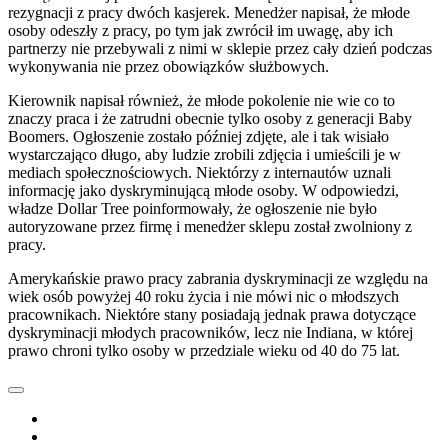
rezygnacji z pracy dwóch kasjerek. Menedżer napisał, że młode
osoby odeszły z pracy, po tym jak zwrócił im uwagę, aby ich
partnerzy nie przebywali z nimi w sklepie przez cały dzień podczas
wykonywania nie przez obowiązków służbowych.
Kierownik napisał również, że młode pokolenie nie wie co to
znaczy praca i że zatrudni obecnie tylko osoby z generacji Baby
Boomers. Ogłoszenie zostało później zdjęte, ale i tak wisiało
wystarczająco długo, aby ludzie zrobili zdjęcia i umieścili je w
mediach społecznościowych. Niektórzy z internautów uznali
informację jako dyskryminującą młode osoby. W odpowiedzi,
władze Dollar Tree poinformowały, że ogłoszenie nie było
autoryzowane przez firmę i menedżer sklepu został zwolniony z
pracy.
Amerykańskie prawo pracy zabrania dyskryminacji ze względu na
wiek osób powyżej 40 roku życia i nie mówi nic o młodszych
pracownikach. Niektóre stany posiadają jednak prawa dotyczące
dyskryminacji młodych pracowników, lecz nie Indiana, w której
prawo chroni tylko osoby w przedziale wieku od 40 do 75 lat.