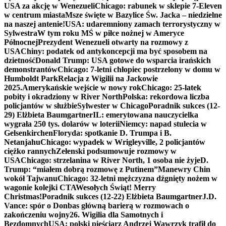
USA za akcję w Wenezueli
Chicago: rabunek w sklepie 7-Eleven
w centrum miasta
Msze święte w Bazylice Św. Jacka – niedzielne
na naszej antenie!
USA: udaremniony zamach terrorystyczny w
Sylwestra
W tym roku MŚ w piłce nożnej w Ameryce
Północnej
Prezydent Wenezueli otwarty na rozmowy z
USA
Chiny: podatek od antykoncepcji ma być sposobem na
dzietność
Donald Trump: USA gotowe do wsparcia irańskich
demonstrantów
Chicago: 7-letni chłopiec postrzelony w domu w
Humboldt Park
Relacja z Wigilii na Jackowie
2025.
Amerykańskie wejście w nowy rok
Chicago: 25-latek
pobity i okradziony w River North
Polska: rekordowa liczba
policjantów w służbie
Sylwester w Chicago
Poradnik sukces (12-
29) Elżbieta Baumgartner
IL: emerytowana nauczycielka
wygrała 250 tys. dolarów w loterii
Niemcy: napad stulecia w
Gelsenkirchen
Floryda: spotkanie D. Trumpa i B.
Netanjahu
Chicago: wypadek w Wrigleyville, 2 policjantów
ciężko rannych
Zełenski podsumowuje rozmowy w
USA
Chicago: strzelanina w River North, 1 osoba nie żyje
D.
Trump: “miałem dobrą rozmowę z Putinem”
Manewry Chin
wokół Tajwanu
Chicago: 32-letni mężczyzna dźgnięty nożem w
wagonie kolejki CTA
Wesołych Świąt! Merry
Christmas!
Poradnik sukces (12-22) Elżbieta Baumgartner
J.D.
Vance: spór o Donbas główną barierą w rozmowach o
zakończeniu wojny
26. Wigilia dla Samotnych i
Bezdomnych
USA: polski pięściarz Andrzej Wawrzyk trafił do