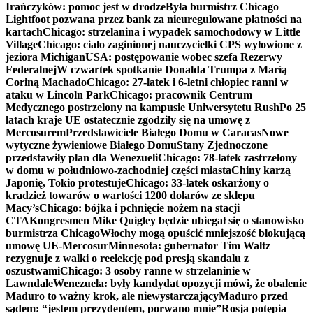
Irańczyków: pomoc jest w drodze
Była burmistrz Chicago
Lightfoot pozwana przez bank za nieuregulowane płatności na
kartach
Chicago: strzelanina i wypadek samochodowy w Little
Village
Chicago: ciało zaginionej nauczycielki CPS wyłowione z
jeziora Michigan
USA: postępowanie wobec szefa Rezerwy
Federalnej
W czwartek spotkanie Donalda Trumpa z Maríą
Coriną Machado
Chicago: 27-latek i 6-letni chłopiec ranni w
ataku w Lincoln Park
Chicago: pracownik Centrum
Medycznego postrzelony na kampusie Uniwersytetu Rush
Po 25
latach kraje UE ostatecznie zgodziły się na umowę z
Mercosurem
Przedstawiciele Białego Domu w Caracas
Nowe
wytyczne żywieniowe Białego Domu
Stany Zjednoczone
przedstawiły plan dla Wenezueli
Chicago: 78-latek zastrzelony
w domu w południowo-zachodniej części miasta
Chiny karzą
Japonię, Tokio protestuje
Chicago: 33-latek oskarżony o
kradzież towarów o wartości 1200 dolarów ze sklepu
Macy’s
Chicago: bójka i pchnięcie nożem na stacji
CTA
Kongresmen Mike Quigley będzie ubiegał się o stanowisko
burmistrza Chicago
Włochy mogą opuścić mniejszość blokującą
umowę UE-Mercosur
Minnesota: gubernator Tim Waltz
rezygnuje z walki o reelekcję pod presją skandalu z
oszustwami
Chicago: 3 osoby ranne w strzelaninie w
Lawndale
Wenezuela: były kandydat opozycji mówi, że obalenie
Maduro to ważny krok, ale niewystarczający
Maduro przed
sądem: “jestem prezydentem, porwano mnie”
Rosja potępia