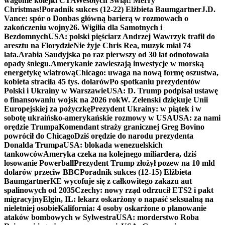
wagonie kolejki CTA
Wesołych Świąt! Merry
Christmas!
Poradnik sukces (12-22) Elżbieta Baumgartner
J.D.
Vance: spór o Donbas główną barierą w rozmowach o
zakończeniu wojny
26. Wigilia dla Samotnych i
Bezdomnych
USA: polski pięściarz Andrzej Wawrzyk trafił do
aresztu na Florydzie
Nie żyje Chris Rea, muzyk miał 74
lata.
Arabia Saudyjska po raz pierwszy od 30 lat odnotowała
opady śniegu.
Amerykanie zawieszają inwestycje w morską
energetykę wiatrową
Chicago: uwaga na nową formę oszustwa,
kobieta straciła 45 tys. dolarów
Po spotkaniu prezydentów
Polski i Ukrainy w Warszawie
USA: D. Trump podpisał ustawę
o finansowaniu wojsk na 2026 rok
W. Zełenski dziękuje Unii
Europejskiej za pożyczkę
Prezydent Ukrainy: w piątek i w
sobotę ukraińsko-amerykańskie rozmowy w USA
USA: za nami
orędzie Trumpa
Komendant straży granicznej Greg Bovino
powrócił do Chicago
Dziś orędzie do narodu prezydenta
Donalda Trumpa
USA: blokada wenezuelskich
tankowców
Ameryka czeka na kolejnego miliardera, dziś
losowanie Powerball
Prezydent Trump złożył pozew na 10 mld
dolarów przeciw BBC
Poradnik sukces (12-15) Elżbieta
Baumgartner
KE wycofuje się z całkowitego zakazu aut
spalinowych od 2035
Czechy: nowy rząd odrzucił ETS2 i pakt
migracyjny
Elgin, IL: lekarz oskarżony o napaść seksualną na
nieletniej osobie
Kalifornia: 4 osoby oskarżone o planowanie
ataków bombowych w Sylwestra
USA: morderstwo Roba