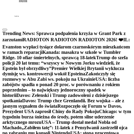
```html
▶
Kliknij PLAY, aby słuchać
🔈
🔊
```
Trending News:
Sprawca podpalenia krzyża w Grant Park z
zarzutami
RADIOTON RADIOTON RADIOTON 2026! ❤️
IL:
Evanston wypłaci tysiące dolarom czarnoskórym mieszkańcom
w ramach reparacji
Kanada: masakra w szkole w Tumbler
Ridge. 10 ofiar śmiertelnych, sprawcą 18-latek
Trump do szefa
policji 20 lat temu: “wszyscy w Nowym Jorku wiedzieli, że
Epstein był obrzydliwy”
Premier Wielkiej Brytanii wyklucza
dymisję ws. kontrowersji wokół Epsteina
Zakończyły się
rozmowy w Abu Zabi ws. pokoju na Ukrainie
USA: liczba
zabójstw spadła o ponad 20 proc. w porównaniu z rokiem
poprzednim – to największy jednoroczny spadek w
historii
Davos: Zełenski i Trump zadowoleni z dzisiejszego
spotkania
Davos: Trump chce Grenlandii. Bez wojska – ale z
jasnym sygnałem do świata
Rozpoczęło się Forum w Davos,
Prezydent USA zaprosił Chiny do Rady Pokoju
Chicago: w tym
tygodniu burza śnieżna do środy, potem silne uderzenie
arktycznego mrozu
USA – Trump dostał medal Nobla od
Machado
„Zabiłem tatę”: 11-latek z Pensylwanii zastrzelił ojca
po zabraniu mu konsoli Nintendo
USA: stopa procentowa