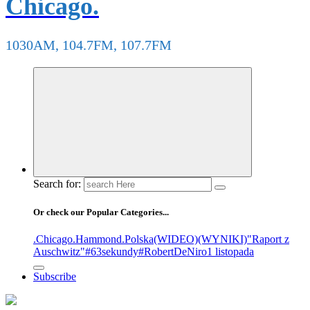
Chicago.
1030AM, 104.7FM, 107.7FM
Search for:
Or check our Popular Categories...
.Chicago
.Hammond
.Polska
(WIDEO)
(WYNIKI)
"Raport z
Auschwitz"
#63sekundy
#RobertDeNiro
1 listopada
Subscribe