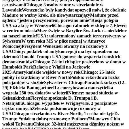
oszustwami
Chicago: 3 osoby ranne w strzelaninie w
Lawndale
Wenezuela: były kandydat opozycji mówi, że obalenie
Maduro to ważny krok, ale niewystarczający
Maduro przed
sądem: “jestem prezydentem, porwano mnie”
Rosja potępia
USA za akcję w Wenezueli
Chicago: rabunek w sklepie 7-Eleven
w centrum miasta
Msze święte w Bazylice Św. Jacka – niedzielne
na naszej antenie!
USA: udaremniony zamach terrorystyczny w
Sylwestra
W tym roku MŚ w piłce nożnej w Ameryce
Północnej
Prezydent Wenezueli otwarty na rozmowy z
USA
Chiny: podatek od antykoncepcji ma być sposobem na
dzietność
Donald Trump: USA gotowe do wsparcia irańskich
demonstrantów
Chicago: 7-letni chłopiec postrzelony w domu w
Humboldt Park
Relacja z Wigilii na Jackowie
2025.
Amerykańskie wejście w nowy rok
Chicago: 25-latek
pobity i okradziony w River North
Polska: rekordowa liczba
policjantów w służbie
Sylwester w Chicago
Poradnik sukces (12-
29) Elżbieta Baumgartner
IL: emerytowana nauczycielka
wygrała 250 tys. dolarów w loterii
Niemcy: napad stulecia w
Gelsenkirchen
Floryda: spotkanie D. Trumpa i B.
Netanjahu
Chicago: wypadek w Wrigleyville, 2 policjantów
ciężko rannych
Zełenski podsumowuje rozmowy w
USA
Chicago: strzelanina w River North, 1 osoba nie żyje
D.
Trump: “miałem dobrą rozmowę z Putinem”
Manewry Chin
wokół Tajwanu
Chicago: 32-letni mężczyzna dźgnięty nożem w