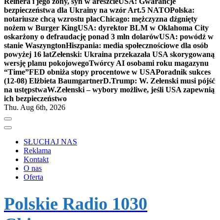
Reinera i jego żony, syn w areszcie
USA: Gwarancje
bezpieczeństwa dla Ukrainy na wzór Art.5 NATO
Polska:
notariusze chcą wzrostu płac
Chicago: mężczyzna dźgnięty
nożem w Burger King
USA: dyrektor BLM w Oklahoma City
oskarżony o defraudację ponad 3 mln dolarów
USA: powódź w
stanie Waszyngton
Hiszpania: media społecznościowe dla osób
powyżej 16 lat
Zełenski: Ukraina przekazała USA skorygowaną
wersję planu pokojowego
Twórcy AI osobami roku magazynu
“Time”
FED obniża stopy procentowe w USA
Poradnik sukces
(12-08) Elżbieta Baumgartner
D.Trump: W. Zełenski musi pójść
na ustępstwa
W.Zełenski – wybory możliwe, jeśli USA zapewnią
ich bezpieczeństwo
Thu. Aug 6th, 2026
SŁUCHAJ NAS
Reklama
Kontakt
O nas
Oferta
Polskie Radio 1030