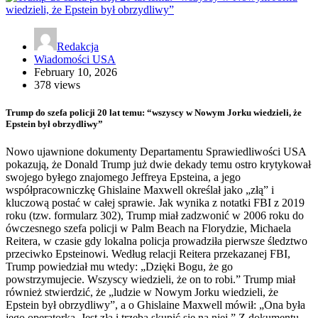
Redakcja
Wiadomości USA
February 10, 2026
378 views
Trump do szefa policji 20 lat temu: “wszyscy w Nowym Jorku wiedzieli, że
Epstein był obrzydliwy”
Nowo ujawnione dokumenty Departamentu Sprawiedliwości USA
pokazują, że Donald Trump już dwie dekady temu ostro krytykował
swojego byłego znajomego Jeffreya Epsteina, a jego
współpracowniczkę Ghislaine Maxwell określał jako „złą” i
kluczową postać w całej sprawie. Jak wynika z notatki FBI z 2019
roku (tzw. formularz 302), Trump miał zadzwonić w 2006 roku do
ówczesnego szefa policji w Palm Beach na Florydzie, Michaela
Reitera, w czasie gdy lokalna policja prowadziła pierwsze śledztwo
przeciwko Epsteinowi. Według relacji Reitera przekazanej FBI,
Trump powiedział mu wtedy: „Dzięki Bogu, że go
powstrzymujecie. Wszyscy wiedzieli, że on to robi.” Trump miał
również stwierdzić, że „ludzie w Nowym Jorku wiedzieli, że
Epstein był obrzydliwy”, a o Ghislaine Maxwell mówił: „Ona była
jego operatorką. Jest zła i trzeba skupić się na niej.” Z dokumentu