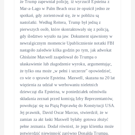
że Trump zapewniał policję, iż wyrzucił Epsteina z
Mar-a-Lago w Palm Beach oraz że opuścił jedno ze
spotkań, gdy zorientował się, że w pobliżu są
nastolatki. Według Reitera, Trump był jedną z
pierwszych osób, które skontaktowały się z policją,
gdy śledztwo wyszło na jaw. Dokument ujawniony w
newralgicznym momencie Upublicznienie notatki FBI
nastąpiło zaledwie kilka godzin po tym, jak adwokat
Ghislaine Maxwell zaapelował do Trumpa o
ułaskawienie lub złagodzenie wyroku, argumentując,
że tylko ona może „w pełni i szczerze” opowiedzieć,
co wie o sprawie Epsteina. Maxwell, skazana na 20 lat
więzienia za udział w werbowaniu nieletnich
dziewcząt dla Epsteina, w poniedziałek odmówiła
składania zeznań przed komisją Izby Reprezentantów,
powołując się na Piątą Poprawkę do Konstytucji USA.
Jej prawnik, David Oscar Marcus, stwierdził, że w
zamian za akt łaski Maxwell byłaby gotowa złożyć
pełne zeznania. Dodał również, że jego klientka może
potwierdzić niewinność zarówno Donalda Trumpa,