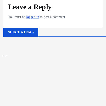
Leave a Reply
You must be
logged in
to post a comment.
SŁUCHAJ NAS
▶
Kliknij PLAY, aby słuchać
🔊
```