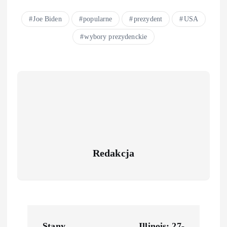
Joe Biden
popularne
prezydent
USA
wybory prezydenckie
Redakcja
Stany
Illinois: 27-