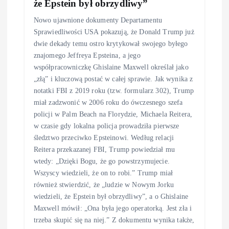
że Epstein był obrzydliwy”
Nowo ujawnione dokumenty Departamentu
Sprawiedliwości USA pokazują, że Donald Trump już
dwie dekady temu ostro krytykował swojego byłego
znajomego Jeffreya Epsteina, a jego
współpracowniczkę Ghislaine Maxwell określał jako
„złą” i kluczową postać w całej sprawie. Jak wynika z
notatki FBI z 2019 roku (tzw. formularz 302), Trump
miał zadzwonić w 2006 roku do ówczesnego szefa
policji w Palm Beach na Florydzie, Michaela Reitera,
w czasie gdy lokalna policja prowadziła pierwsze
śledztwo przeciwko Epsteinowi. Według relacji
Reitera przekazanej FBI, Trump powiedział mu
wtedy: „Dzięki Bogu, że go powstrzymujecie.
Wszyscy wiedzieli, że on to robi.” Trump miał
również stwierdzić, że „ludzie w Nowym Jorku
wiedzieli, że Epstein był obrzydliwy”, a o Ghislaine
Maxwell mówił: „Ona była jego operatorką. Jest zła i
trzeba skupić się na niej.” Z dokumentu wynika także,