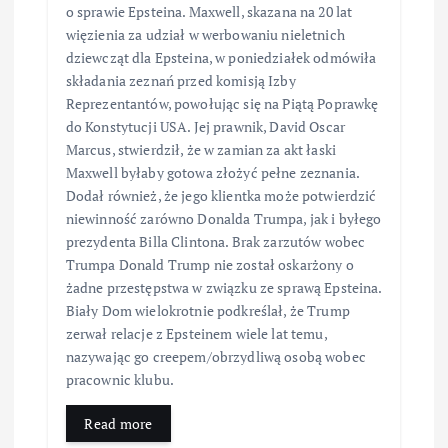
o sprawie Epsteina. Maxwell, skazana na 20 lat
więzienia za udział w werbowaniu nieletnich
dziewcząt dla Epsteina, w poniedziałek odmówiła
składania zeznań przed komisją Izby
Reprezentantów, powołując się na Piątą Poprawkę
do Konstytucji USA. Jej prawnik, David Oscar
Marcus, stwierdził, że w zamian za akt łaski
Maxwell byłaby gotowa złożyć pełne zeznania.
Dodał również, że jego klientka może potwierdzić
niewinność zarówno Donalda Trumpa, jak i byłego
prezydenta Billa Clintona. Brak zarzutów wobec
Trumpa Donald Trump nie został oskarżony o
żadne przestępstwa w związku ze sprawą Epsteina.
Biały Dom wielokrotnie podkreślał, że Trump
zerwał relacje z Epsteinem wiele lat temu,
nazywając go creepem/obrzydliwą osobą wobec
pracownic klubu.
Read more