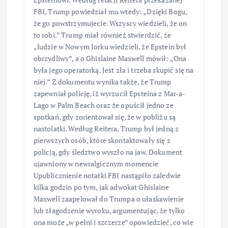
FBI, Trump powiedział mu wtedy: „Dzięki Bogu,
że go powstrzymujecie. Wszyscy wiedzieli, że on
to robi.” Trump miał również stwierdzić, że
„ludzie w Nowym Jorku wiedzieli, że Epstein był
obrzydliwy”, a o Ghislaine Maxwell mówił: „Ona
była jego operatorką. Jest zła i trzeba skupić się na
niej.” Z dokumentu wynika także, że Trump
zapewniał policję, iż wyrzucił Epsteina z Mar-a-
Lago w Palm Beach oraz że opuścił jedno ze
spotkań, gdy zorientował się, że w pobliżu są
nastolatki. Według Reitera, Trump był jedną z
pierwszych osób, które skontaktowały się z
policją, gdy śledztwo wyszło na jaw. Dokument
ujawniony w newralgicznym momencie
Upublicznienie notatki FBI nastąpiło zaledwie
kilka godzin po tym, jak adwokat Ghislaine
Maxwell zaapelował do Trumpa o ułaskawienie
lub złagodzenie wyroku, argumentując, że tylko
ona może „w pełni i szczerze” opowiedzieć, co wie