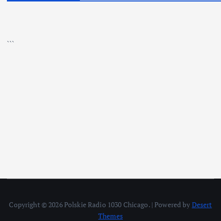
▶
Kliknij PLAY, aby słuchać
```
Copyright © 2026 Polskie Radio 1030 Chicago. | Powered by
Desert
Themes