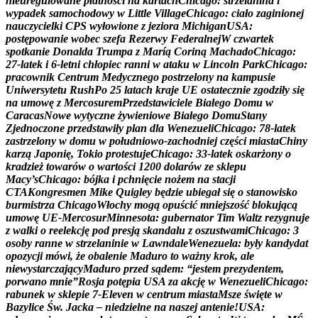
n
i
e
u
r
e
g
u
l
o
w
a
n
e
p
ł
a
t
n
o
ś
c
i
n
a
k
a
r
t
a
c
h
C
h
i
c
a
g
o
:
s
t
r
z
e
l
a
n
i
n
a
i
w
y
p
a
d
e
k
s
a
m
o
c
h
o
d
o
w
y
w
L
i
t
t
l
e
V
i
l
l
a
g
e
C
h
i
c
a
g
o
:
c
i
a
ł
o
z
a
g
i
n
i
o
n
e
j
n
a
u
c
z
y
c
i
e
l
k
i
C
P
S
w
y
ł
o
w
i
o
n
e
z
j
e
z
i
o
r
a
M
i
c
h
i
g
a
n
U
S
A
:
p
o
s
t
ę
p
o
w
a
n
i
e
w
o
b
e
c
s
z
e
f
a
R
e
z
e
r
w
y
F
e
d
e
r
a
l
n
e
j
W
c
z
w
a
r
t
e
k
s
p
o
t
k
a
n
i
e
D
o
n
a
l
d
a
T
r
u
m
p
a
z
M
a
r
í
ą
C
o
r
i
n
ą
M
a
c
h
a
d
o
C
h
i
c
a
g
o
:
2
7
-
l
a
t
e
k
i
6
-
l
e
t
n
i
c
h
ł
o
p
i
e
c
r
a
n
n
i
w
a
t
a
k
u
w
L
i
n
c
o
l
n
P
a
r
k
C
h
i
c
a
g
o
:
p
r
a
c
o
w
n
i
k
C
e
n
t
r
u
m
M
e
d
y
c
z
n
e
g
o
p
o
s
t
r
z
e
l
o
n
y
n
a
k
a
m
p
u
s
i
e
U
n
i
w
e
r
s
y
t
e
t
u
R
u
s
h
P
o
2
5
l
a
t
a
c
h
k
r
a
j
e
U
E
o
s
t
a
t
e
c
z
n
i
e
z
g
o
d
z
i
ł
y
s
i
ę
n
a
u
m
o
w
ę
z
M
e
r
c
o
s
u
r
e
m
P
r
z
e
d
s
t
a
w
i
c
i
e
l
e
B
i
a
ł
e
g
o
D
o
m
u
w
C
a
r
a
c
a
s
N
o
w
e
w
y
t
y
c
z
n
e
ż
y
w
i
e
n
i
o
w
e
B
i
a
ł
e
g
o
D
o
m
u
S
t
a
n
y
Z
j
e
d
n
o
c
z
o
n
e
p
r
z
e
d
s
t
a
w
i
ł
y
p
l
a
n
d
l
a
W
e
n
e
z
u
e
l
i
C
h
i
c
a
g
o
:
7
8
-
l
a
t
e
k
z
a
s
t
r
z
e
l
o
n
y
w
d
o
m
u
w
p
o
ł
u
d
n
i
o
w
o
-
z
a
c
h
o
d
n
i
e
j
c
z
ę
ś
c
i
m
i
a
s
t
a
C
h
i
n
y
k
a
r
z
ą
J
a
p
o
n
i
ę
,
T
o
k
i
o
p
r
o
t
e
s
t
u
j
e
C
h
i
c
a
g
o
:
3
3
-
l
a
t
e
k
o
s
k
a
r
ż
o
n
y
o
k
r
a
d
z
i
e
ż
t
o
w
a
r
ó
w
o
w
a
r
t
o
ś
c
i
1
2
0
0
d
o
l
a
r
ó
w
z
e
s
k
l
e
p
u
M
a
c
y
’
s
C
h
i
c
a
g
o
:
b
ó
j
k
a
i
p
c
h
n
i
ę
c
i
e
n
o
ż
e
m
n
a
s
t
a
c
j
i
C
T
A
K
o
n
g
r
e
s
m
e
n
M
i
k
e
Q
u
i
g
l
e
y
b
ę
d
z
i
e
u
b
i
e
g
a
ł
s
i
ę
o
s
t
a
n
o
w
i
s
k
o
b
u
r
m
i
s
t
r
z
a
C
h
i
c
a
g
o
W
ł
o
c
h
y
m
o
g
ą
o
p
u
ś
c
i
ć
m
n
i
e
j
s
z
o
ś
ć
b
l
o
k
u
j
ą
c
ą
u
m
o
w
ę
U
E
-
M
e
r
c
o
s
u
r
M
i
n
n
e
s
o
t
a
:
g
u
b
e
r
n
a
t
o
r
T
i
m
W
a
l
t
z
r
e
z
y
g
n
u
j
e
z
w
a
l
k
i
o
r
e
e
l
e
k
c
j
ę
p
o
d
p
r
e
s
j
ą
s
k
a
n
d
a
l
u
z
o
s
z
u
s
t
w
a
m
i
C
h
i
c
a
g
o
:
3
o
s
o
b
y
r
a
n
n
e
w
s
t
r
z
e
l
a
n
i
n
i
e
w
L
a
w
n
d
a
l
e
W
e
n
e
z
u
e
l
a
:
b
y
ł
y
k
a
n
d
y
d
a
t
o
p
o
z
y
c
j
i
m
ó
w
i
,
ż
e
o
b
a
l
e
n
i
e
M
a
d
u
r
o
t
o
w
a
ż
n
y
k
r
o
k
,
a
l
e
n
i
e
w
y
s
t
a
r
c
z
a
j
ą
c
y
M
a
d
u
r
o
p
r
z
e
d
s
ą
d
e
m
:
“
j
e
s
t
e
m
p
r
e
z
y
d
e
n
t
e
m
,
p
o
r
w
a
n
o
m
n
i
e
”
R
o
s
j
a
p
o
t
ę
p
i
a
U
S
A
z
a
a
k
c
j
ę
w
W
e
n
e
z
u
e
l
i
C
h
i
c
a
g
o
:
r
a
b
u
n
e
k
w
s
k
l
e
p
i
e
7
-
E
l
e
v
e
n
w
c
e
n
t
r
u
m
m
i
a
s
t
a
M
s
z
e
ś
w
i
ę
t
e
w
B
a
z
y
l
i
c
e
Ś
w
.
J
a
c
k
a
–
n
i
e
d
z
i
e
l
n
e
n
a
n
a
s
z
e
j
a
n
t
e
n
i
e
!
U
S
A
: