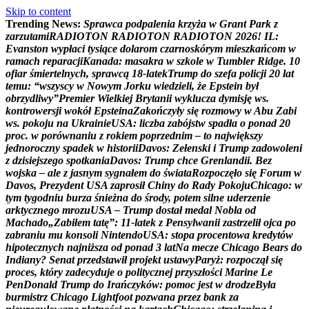
Skip to content
Trending News:
S
p
r
a
w
c
a
p
o
d
p
a
l
e
n
i
a
k
r
z
y
ż
a
w
G
r
a
n
t
P
a
r
k
z
z
a
r
z
u
t
a
m
i
R
A
D
I
O
T
O
N
R
A
D
I
O
T
O
N
R
A
D
I
O
T
O
N
2
0
2
6
!
I
L
:
E
v
a
n
s
t
o
n
w
y
p
ł
a
c
i
t
y
s
i
ą
c
e
d
o
l
a
r
o
m
c
z
a
r
n
o
s
k
ó
r
y
m
m
i
e
s
z
k
a
ń
c
o
m
w
r
a
m
a
c
h
r
e
p
a
r
a
c
j
i
K
a
n
a
d
a
:
m
a
s
a
k
r
a
w
s
z
k
o
l
e
w
T
u
m
b
l
e
r
R
i
d
g
e
.
1
0
o
f
i
a
r
ś
m
i
e
r
t
e
l
n
y
c
h
,
s
p
r
a
w
c
ą
1
8
-
l
a
t
e
k
T
r
u
m
p
d
o
s
z
e
f
a
p
o
l
i
c
j
i
2
0
l
a
t
t
e
m
u
:
“
w
s
z
y
s
c
y
w
N
o
w
y
m
J
o
r
k
u
w
i
e
d
z
i
e
l
i
,
ż
e
E
p
s
t
e
i
n
b
y
ł
o
b
r
z
y
d
l
i
w
y
”
P
r
e
m
i
e
r
W
i
e
l
k
i
e
j
B
r
y
t
a
n
i
i
w
y
k
l
u
c
z
a
d
y
m
i
s
j
ę
w
s
.
k
o
n
t
r
o
w
e
r
s
j
i
w
o
k
ó
ł
E
p
s
t
e
i
n
a
Z
a
k
o
ń
c
z
y
ł
y
s
i
ę
r
o
z
m
o
w
y
w
A
b
u
Z
a
b
i
w
s
.
p
o
k
o
j
u
n
a
U
k
r
a
i
n
i
e
U
S
A
:
l
i
c
z
b
a
z
a
b
ó
j
s
t
w
s
p
a
d
ł
a
o
p
o
n
a
d
2
0
p
r
o
c
.
w
p
o
r
ó
w
n
a
n
i
u
z
r
o
k
i
e
m
p
o
p
r
z
e
d
n
i
m
–
t
o
n
a
j
w
i
ę
k
s
z
y
j
e
d
n
o
r
o
c
z
n
y
s
p
a
d
e
k
w
h
i
s
t
o
r
i
i
D
a
v
o
s
:
Z
e
ł
e
n
s
k
i
i
T
r
u
m
p
z
a
d
o
w
o
l
e
n
i
z
d
z
i
s
i
e
j
s
z
e
g
o
s
p
o
t
k
a
n
i
a
D
a
v
o
s
:
T
r
u
m
p
c
h
c
e
G
r
e
n
l
a
n
d
i
i
.
B
e
z
w
o
j
s
k
a
–
a
l
e
z
j
a
s
n
y
m
s
y
g
n
a
ł
e
m
d
o
ś
w
i
a
t
a
R
o
z
p
o
c
z
ę
ł
o
s
i
ę
F
o
r
u
m
w
D
a
v
o
s
,
P
r
e
z
y
d
e
n
t
U
S
A
z
a
p
r
o
s
i
ł
C
h
i
n
y
d
o
R
a
d
y
P
o
k
o
j
u
C
h
i
c
a
g
o
:
w
t
y
m
t
y
g
o
d
n
i
u
b
u
r
z
a
ś
n
i
e
ż
n
a
d
o
ś
r
o
d
y
,
p
o
t
e
m
s
i
l
n
e
u
d
e
r
z
e
n
i
e
a
r
k
t
y
c
z
n
e
g
o
m
r
o
z
u
U
S
A
–
T
r
u
m
p
d
o
s
t
a
ł
m
e
d
a
l
N
o
b
l
a
o
d
M
a
c
h
a
d
o
„
Z
a
b
i
ł
e
m
t
a
t
ę
”
:
1
1
-
l
a
t
e
k
z
P
e
n
s
y
l
w
a
n
i
i
z
a
s
t
r
z
e
l
i
ł
o
j
c
a
p
o
z
a
b
r
a
n
i
u
m
u
k
o
n
s
o
l
i
N
i
n
t
e
n
d
o
U
S
A
:
s
t
o
p
a
p
r
o
c
e
n
t
o
w
a
k
r
e
d
y
t
ó
w
h
i
p
o
t
e
c
z
n
y
c
h
n
a
j
n
i
ż
s
z
a
o
d
p
o
n
a
d
3
l
a
t
N
a
m
e
c
z
e
C
h
i
c
a
g
o
B
e
a
r
s
d
o
I
n
d
i
a
n
y
?
S
e
n
a
t
p
r
z
e
d
s
t
a
w
i
ł
p
r
o
j
e
k
t
u
s
t
a
w
y
P
a
r
y
ż
:
r
o
z
p
o
c
z
ą
ł
s
i
ę
p
r
o
c
e
s
,
k
t
ó
r
y
z
a
d
e
c
y
d
u
j
e
o
p
o
l
i
t
y
c
z
n
e
j
p
r
z
y
s
z
ł
o
ś
c
i
M
a
r
i
n
e
L
e
P
e
n
D
o
n
a
l
d
T
r
u
m
p
d
o
I
r
a
ń
c
z
y
k
ó
w
:
p
o
m
o
c
j
e
s
t
w
d
r
o
d
z
e
B
y
ł
a
b
u
r
m
i
s
t
r
z
C
h
i
c
a
g
o
L
i
g
h
t
f
o
o
t
p
o
z
w
a
n
a
p
r
z
e
z
b
a
n
k
z
a