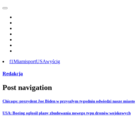
f1
Miami
sport
USA
wyścig
Redakcja
Post navigation
Chicago: prezydent Joe Biden w przyszłym tygodniu odwiedzi nasze miasto
USA: Boeing ogłosił plany zbudowania nowego typu dronów wojskowych