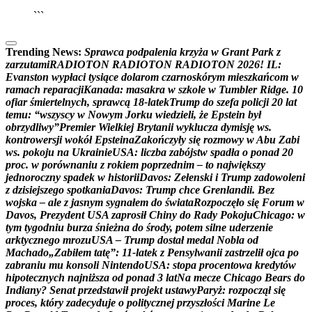
```
Trending News:
S
p
r
a
w
c
a
p
o
d
p
a
l
e
n
i
a
k
r
z
y
ż
a
w
G
r
a
n
t
P
a
r
k
z
z
a
r
z
u
t
a
m
i
R
A
D
I
O
T
O
N
R
A
D
I
O
T
O
N
R
A
D
I
O
T
O
N
2
0
2
6
!
I
L
:
E
v
a
n
s
t
o
n
w
y
p
ł
a
c
i
t
y
s
i
ą
c
e
d
o
l
a
r
o
m
c
z
a
r
n
o
s
k
ó
r
y
m
m
i
e
s
z
k
a
ń
c
o
m
w
r
a
m
a
c
h
r
e
p
a
r
a
c
j
i
K
a
n
a
d
a
:
m
a
s
a
k
r
a
w
s
z
k
o
l
e
w
T
u
m
b
l
e
r
R
i
d
g
e
.
1
0
o
f
i
a
r
ś
m
i
e
r
t
e
l
n
y
c
h
,
s
p
r
a
w
c
ą
1
8
-
l
a
t
e
k
T
r
u
m
p
d
o
s
z
e
f
a
p
o
l
i
c
j
i
2
0
l
a
t
t
e
m
u
:
“
w
s
z
y
s
c
y
w
N
o
w
y
m
J
o
r
k
u
w
i
e
d
z
i
e
l
i
,
ż
e
E
p
s
t
e
i
n
b
y
ł
o
b
r
z
y
d
l
i
w
y
”
P
r
e
m
i
e
r
W
i
e
l
k
i
e
j
B
r
y
t
a
n
i
i
w
y
k
l
u
c
z
a
d
y
m
i
s
j
ę
w
s
.
k
o
n
t
r
o
w
e
r
s
j
i
w
o
k
ó
ł
E
p
s
t
e
i
n
a
Z
a
k
o
ń
c
z
y
ł
y
s
i
ę
r
o
z
m
o
w
y
w
A
b
u
Z
a
b
i
w
s
.
p
o
k
o
j
u
n
a
U
k
r
a
i
n
i
e
U
S
A
:
l
i
c
z
b
a
z
a
b
ó
j
s
t
w
s
p
a
d
ł
a
o
p
o
n
a
d
2
0
p
r
o
c
.
w
p
o
r
ó
w
n
a
n
i
u
z
r
o
k
i
e
m
p
o
p
r
z
e
d
n
i
m
–
t
o
n
a
j
w
i
ę
k
s
z
y
j
e
d
n
o
r
o
c
z
n
y
s
p
a
d
e
k
w
h
i
s
t
o
r
i
i
D
a
v
o
s
:
Z
e
ł
e
n
s
k
i
i
T
r
u
m
p
z
a
d
o
w
o
l
e
n
i
z
d
z
i
s
i
e
j
s
z
e
g
o
s
p
o
t
k
a
n
i
a
D
a
v
o
s
:
T
r
u
m
p
c
h
c
e
G
r
e
n
l
a
n
d
i
i
.
B
e
z
w
o
j
s
k
a
–
a
l
e
z
j
a
s
n
y
m
s
y
g
n
a
ł
e
m
d
o
ś
w
i
a
t
a
R
o
z
p
o
c
z
ę
ł
o
s
i
ę
F
o
r
u
m
w
D
a
v
o
s
,
P
r
e
z
y
d
e
n
t
U
S
A
z
a
p
r
o
s
i
ł
C
h
i
n
y
d
o
R
a
d
y
P
o
k
o
j
u
C
h
i
c
a
g
o
:
w
t
y
m
t
y
g
o
d
n
i
u
b
u
r
z
a
ś
n
i
e
ż
n
a
d
o
ś
r
o
d
y
,
p
o
t
e
m
s
i
l
n
e
u
d
e
r
z
e
n
i
e
a
r
k
t
y
c
z
n
e
g
o
m
r
o
z
u
U
S
A
–
T
r
u
m
p
d
o
s
t
a
ł
m
e
d
a
l
N
o
b
l
a
o
d
M
a
c
h
a
d
o
„
Z
a
b
i
ł
e
m
t
a
t
ę
”
:
1
1
-
l
a
t
e
k
z
P
e
n
s
y
l
w
a
n
i
i
z
a
s
t
r
z
e
l
i
ł
o
j
c
a
p
o
z
a
b
r
a
n
i
u
m
u
k
o
n
s
o
l
i
N
i
n
t
e
n
d
o
U
S
A
:
s
t
o
p
a
p
r
o
c
e
n
t
o
w
a
k
r
e
d
y
t
ó
w
h
i
p
o
t
e
c
z
n
y
c
h
n
a
j
n
i
ż
s
z
a
o
d
p
o
n
a
d
3
l
a
t
N
a
m
e
c
z
e
C
h
i
c
a
g
o
B
e
a
r
s
d
o
I
n
d
i
a
n
y
?
S
e
n
a
t
p
r
z
e
d
s
t
a
w
i
ł
p
r
o
j
e
k
t
u
s
t
a
w
y
P
a
r
y
ż
:
r
o
z
p
o
c
z
ą
ł
s
i
ę
p
r
o
c
e
s
,
k
t
ó
r
y
z
a
d
e
c
y
d
u
j
e
o
p
o
l
i
t
y
c
z
n
e
j
p
r
z
y
s
z
ł
o
ś
c
i
M
a
r
i
n
e
L
e