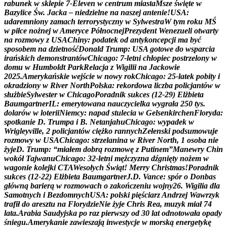
r
a
b
u
n
e
k
w
s
k
l
e
p
i
e
7
-
E
l
e
v
e
n
w
c
e
n
t
r
u
m
m
i
a
s
t
a
M
s
z
e
ś
w
i
ę
t
e
w
B
a
z
y
l
i
c
e
Ś
w
.
J
a
c
k
a
–
n
i
e
d
z
i
e
l
n
e
n
a
n
a
s
z
e
j
a
n
t
e
n
i
e
!
U
S
A
:
u
d
a
r
e
m
n
i
o
n
y
z
a
m
a
c
h
t
e
r
r
o
r
y
s
t
y
c
z
n
y
w
S
y
l
w
e
s
t
r
a
W
t
y
m
r
o
k
u
M
Ś
w
p
i
ł
c
e
n
o
ż
n
e
j
w
A
m
e
r
y
c
e
P
ó
ł
n
o
c
n
e
j
P
r
e
z
y
d
e
n
t
W
e
n
e
z
u
e
l
i
o
t
w
a
r
t
y
n
a
r
o
z
m
o
w
y
z
U
S
A
C
h
i
n
y
:
p
o
d
a
t
e
k
o
d
a
n
t
y
k
o
n
c
e
p
c
j
i
m
a
b
y
ć
s
p
o
s
o
b
e
m
n
a
d
z
i
e
t
n
o
ś
ć
D
o
n
a
l
d
T
r
u
m
p
:
U
S
A
g
o
t
o
w
e
d
o
w
s
p
a
r
c
i
a
i
r
a
ń
s
k
i
c
h
d
e
m
o
n
s
t
r
a
n
t
ó
w
C
h
i
c
a
g
o
:
7
-
l
e
t
n
i
c
h
ł
o
p
i
e
c
p
o
s
t
r
z
e
l
o
n
y
w
d
o
m
u
w
H
u
m
b
o
l
d
t
P
a
r
k
R
e
l
a
c
j
a
z
W
i
g
i
l
i
i
n
a
J
a
c
k
o
w
i
e
2
0
2
5
.
A
m
e
r
y
k
a
ń
s
k
i
e
w
e
j
ś
c
i
e
w
n
o
w
y
r
o
k
C
h
i
c
a
g
o
:
2
5
-
l
a
t
e
k
p
o
b
i
t
y
i
o
k
r
a
d
z
i
o
n
y
w
R
i
v
e
r
N
o
r
t
h
P
o
l
s
k
a
:
r
e
k
o
r
d
o
w
a
l
i
c
z
b
a
p
o
l
i
c
j
a
n
t
ó
w
w
s
ł
u
ż
b
i
e
S
y
l
w
e
s
t
e
r
w
C
h
i
c
a
g
o
P
o
r
a
d
n
i
k
s
u
k
c
e
s
(
1
2
-
2
9
)
E
l
ż
b
i
e
t
a
B
a
u
m
g
a
r
t
n
e
r
I
L
:
e
m
e
r
y
t
o
w
a
n
a
n
a
u
c
z
y
c
i
e
l
k
a
w
y
g
r
a
ł
a
2
5
0
t
y
s
.
d
o
l
a
r
ó
w
w
l
o
t
e
r
i
i
N
i
e
m
c
y
:
n
a
p
a
d
s
t
u
l
e
c
i
a
w
G
e
l
s
e
n
k
i
r
c
h
e
n
F
l
o
r
y
d
a
:
s
p
o
t
k
a
n
i
e
D
.
T
r
u
m
p
a
i
B
.
N
e
t
a
n
j
a
h
u
C
h
i
c
a
g
o
:
w
y
p
a
d
e
k
w
W
r
i
g
l
e
y
v
i
l
l
e
,
2
p
o
l
i
c
j
a
n
t
ó
w
c
i
ę
ż
k
o
r
a
n
n
y
c
h
Z
e
ł
e
n
s
k
i
p
o
d
s
u
m
o
w
u
j
e
r
o
z
m
o
w
y
w
U
S
A
C
h
i
c
a
g
o
:
s
t
r
z
e
l
a
n
i
n
a
w
R
i
v
e
r
N
o
r
t
h
,
1
o
s
o
b
a
n
i
e
ż
y
j
e
D
.
T
r
u
m
p
:
“
m
i
a
ł
e
m
d
o
b
r
ą
r
o
z
m
o
w
ę
z
P
u
t
i
n
e
m
”
M
a
n
e
w
r
y
C
h
i
n
w
o
k
ó
ł
T
a
j
w
a
n
u
C
h
i
c
a
g
o
:
3
2
-
l
e
t
n
i
m
ę
ż
c
z
y
z
n
a
d
ź
g
n
i
ę
t
y
n
o
ż
e
m
w
w
a
g
o
n
i
e
k
o
l
e
j
k
i
C
T
A
W
e
s
o
ł
y
c
h
Ś
w
i
ą
t
!
M
e
r
r
y
C
h
r
i
s
t
m
a
s
!
P
o
r
a
d
n
i
k
s
u
k
c
e
s
(
1
2
-
2
2
)
E
l
ż
b
i
e
t
a
B
a
u
m
g
a
r
t
n
e
r
J
.
D
.
V
a
n
c
e
:
s
p
ó
r
o
D
o
n
b
a
s
g
ł
ó
w
n
ą
b
a
r
i
e
r
ą
w
r
o
z
m
o
w
a
c
h
o
z
a
k
o
ń
c
z
e
n
i
u
w
o
j
n
y
2
6
.
W
i
g
i
l
i
a
d
l
a
S
a
m
o
t
n
y
c
h
i
B
e
z
d
o
m
n
y
c
h
U
S
A
:
p
o
l
s
k
i
p
i
ę
ś
c
i
a
r
z
A
n
d
r
z
e
j
W
a
w
r
z
y
k
t
r
a
f
i
ł
d
o
a
r
e
s
z
t
u
n
a
F
l
o
r
y
d
z
i
e
N
i
e
ż
y
j
e
C
h
r
i
s
R
e
a
,
m
u
z
y
k
m
i
a
ł
7
4
l
a
t
a
.
A
r
a
b
i
a
S
a
u
d
y
j
s
k
a
p
o
r
a
z
p
i
e
r
w
s
z
y
o
d
3
0
l
a
t
o
d
n
o
t
o
w
a
ł
a
o
p
a
d
y
ś
n
i
e
g
u
.
A
m
e
r
y
k
a
n
i
e
z
a
w
i
e
s
z
a
j
ą
i
n
w
e
s
t
y
c
j
e
w
m
o
r
s
k
ą
e
n
e
r
g
e
t
y
k
ę