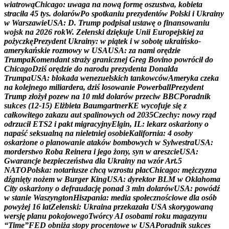
w
i
a
t
r
o
w
ą
C
h
i
c
a
g
o
:
u
w
a
g
a
n
a
n
o
w
ą
f
o
r
m
ę
o
s
z
u
s
t
w
a
,
k
o
b
i
e
t
a
s
t
r
a
c
i
ł
a
4
5
t
y
s
.
d
o
l
a
r
ó
w
P
o
s
p
o
t
k
a
n
i
u
p
r
e
z
y
d
e
n
t
ó
w
P
o
l
s
k
i
i
U
k
r
a
i
n
y
w
W
a
r
s
z
a
w
i
e
U
S
A
:
D
.
T
r
u
m
p
p
o
d
p
i
s
a
ł
u
s
t
a
w
ę
o
f
i
n
a
n
s
o
w
a
n
i
u
w
o
j
s
k
n
a
2
0
2
6
r
o
k
W
.
Z
e
ł
e
n
s
k
i
d
z
i
ę
k
u
j
e
U
n
i
i
E
u
r
o
p
e
j
s
k
i
e
j
z
a
p
o
ż
y
c
z
k
ę
P
r
e
z
y
d
e
n
t
U
k
r
a
i
n
y
:
w
p
i
ą
t
e
k
i
w
s
o
b
o
t
ę
u
k
r
a
i
ń
s
k
o
-
a
m
e
r
y
k
a
ń
s
k
i
e
r
o
z
m
o
w
y
w
U
S
A
U
S
A
:
z
a
n
a
m
i
o
r
ę
d
z
i
e
T
r
u
m
p
a
K
o
m
e
n
d
a
n
t
s
t
r
a
ż
y
g
r
a
n
i
c
z
n
e
j
G
r
e
g
B
o
v
i
n
o
p
o
w
r
ó
c
i
ł
d
o
C
h
i
c
a
g
o
D
z
i
ś
o
r
ę
d
z
i
e
d
o
n
a
r
o
d
u
p
r
e
z
y
d
e
n
t
a
D
o
n
a
l
d
a
T
r
u
m
p
a
U
S
A
:
b
l
o
k
a
d
a
w
e
n
e
z
u
e
l
s
k
i
c
h
t
a
n
k
o
w
c
ó
w
A
m
e
r
y
k
a
c
z
e
k
a
n
a
k
o
l
e
j
n
e
g
o
m
i
l
i
a
r
d
e
r
a
,
d
z
i
ś
l
o
s
o
w
a
n
i
e
P
o
w
e
r
b
a
l
l
P
r
e
z
y
d
e
n
t
T
r
u
m
p
z
ł
o
ż
y
ł
p
o
z
e
w
n
a
1
0
m
l
d
d
o
l
a
r
ó
w
p
r
z
e
c
i
w
B
B
C
P
o
r
a
d
n
i
k
s
u
k
c
e
s
(
1
2
-
1
5
)
E
l
ż
b
i
e
t
a
B
a
u
m
g
a
r
t
n
e
r
K
E
w
y
c
o
f
u
j
e
s
i
ę
z
c
a
ł
k
o
w
i
t
e
g
o
z
a
k
a
z
u
a
u
t
s
p
a
l
i
n
o
w
y
c
h
o
d
2
0
3
5
C
z
e
c
h
y
:
n
o
w
y
r
z
ą
d
o
d
r
z
u
c
i
ł
E
T
S
2
i
p
a
k
t
m
i
g
r
a
c
y
j
n
y
E
l
g
i
n
,
I
L
:
l
e
k
a
r
z
o
s
k
a
r
ż
o
n
y
o
n
a
p
a
ś
ć
s
e
k
s
u
a
l
n
ą
n
a
n
i
e
l
e
t
n
i
e
j
o
s
o
b
i
e
K
a
l
i
f
o
r
n
i
a
:
4
o
s
o
b
y
o
s
k
a
r
ż
o
n
e
o
p
l
a
n
o
w
a
n
i
e
a
t
a
k
ó
w
b
o
m
b
o
w
y
c
h
w
S
y
l
w
e
s
t
r
a
U
S
A
:
m
o
r
d
e
r
s
t
w
o
R
o
b
a
R
e
i
n
e
r
a
i
j
e
g
o
ż
o
n
y
,
s
y
n
w
a
r
e
s
z
c
i
e
U
S
A
:
G
w
a
r
a
n
c
j
e
b
e
z
p
i
e
c
z
e
ń
s
t
w
a
d
l
a
U
k
r
a
i
n
y
n
a
w
z
ó
r
A
r
t
.
5
N
A
T
O
P
o
l
s
k
a
:
n
o
t
a
r
i
u
s
z
e
c
h
c
ą
w
z
r
o
s
t
u
p
ł
a
c
C
h
i
c
a
g
o
:
m
ę
ż
c
z
y
z
n
a
d
ź
g
n
i
ę
t
y
n
o
ż
e
m
w
B
u
r
g
e
r
K
i
n
g
U
S
A
:
d
y
r
e
k
t
o
r
B
L
M
w
O
k
l
a
h
o
m
a
C
i
t
y
o
s
k
a
r
ż
o
n
y
o
d
e
f
r
a
u
d
a
c
j
ę
p
o
n
a
d
3
m
l
n
d
o
l
a
r
ó
w
U
S
A
:
p
o
w
ó
d
ź
w
s
t
a
n
i
e
W
a
s
z
y
n
g
t
o
n
H
i
s
z
p
a
n
i
a
:
m
e
d
i
a
s
p
o
ł
e
c
z
n
o
ś
c
i
o
w
e
d
l
a
o
s
ó
b
p
o
w
y
ż
e
j
1
6
l
a
t
Z
e
ł
e
n
s
k
i
:
U
k
r
a
i
n
a
p
r
z
e
k
a
z
a
ł
a
U
S
A
s
k
o
r
y
g
o
w
a
n
ą
w
e
r
s
j
ę
p
l
a
n
u
p
o
k
o
j
o
w
e
g
o
T
w
ó
r
c
y
A
I
o
s
o
b
a
m
i
r
o
k
u
m
a
g
a
z
y
n
u
“
T
i
m
e
”
F
E
D
o
b
n
i
ż
a
s
t
o
p
y
p
r
o
c
e
n
t
o
w
e
w
U
S
A
P
o
r
a
d
n
i
k
s
u
k
c
e
s