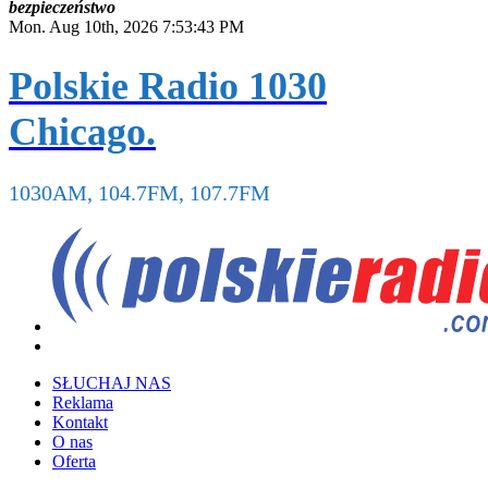
b
e
z
p
i
e
c
z
e
ń
s
t
w
o
Mon. Aug 10th, 2026
7:53:43 PM
Polskie Radio 1030
Chicago.
1030AM, 104.7FM, 107.7FM
SŁUCHAJ NAS
Reklama
Kontakt
O nas
Oferta