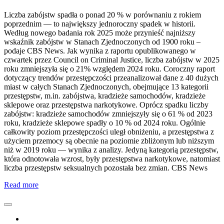
Liczba zabójstw spadła o ponad 20 % w porównaniu z rokiem
poprzednim — to największy jednoroczny spadek w historii.
Według nowego badania rok 2025 może przynieść najniższy
wskaźnik zabójstw w Stanach Zjednoczonych od 1900 roku –
podaje CBS News. Jak wynika z raportu opublikowanego w
czwartek przez Council on Criminal Justice, liczba zabójstw w 2025
roku zmniejszyła się o 21% względem 2024 roku. Coroczny raport
dotyczący trendów przestępczości przeanalizował dane z 40 dużych
miast w całych Stanach Zjednoczonych, obejmujące 13 kategorii
przestępstw, m.in. zabójstwa, kradzieże samochodów, kradzieże
sklepowe oraz przestępstwa narkotykowe. Oprócz spadku liczby
zabójstw: kradzieże samochodów zmniejszyły się o 61 % od 2023
roku, kradzieże sklepowe spadły o 10 % od 2024 roku. Ogólnie
całkowity poziom przestępczości uległ obniżeniu, a przestępstwa z
użyciem przemocy są obecnie na poziomie zbliżonym lub niższym
niż w 2019 roku — wynika z analizy. Jedyną kategorią przestępstw,
która odnotowała wzrost, były przestępstwa narkotykowe, natomiast
liczba przestępstw seksualnych pozostała bez zmian. CBS News
Read more