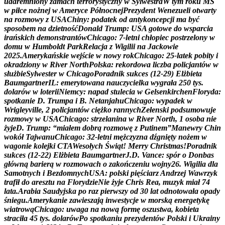
u
d
a
r
e
m
n
i
o
n
y
z
a
m
a
c
h
t
e
r
r
o
r
y
s
t
y
c
z
n
y
w
S
y
l
w
e
s
t
r
a
W
t
y
m
r
o
k
u
M
Ś
w
p
i
ł
c
e
n
o
ż
n
e
j
w
A
m
e
r
y
c
e
P
ó
ł
n
o
c
n
e
j
P
r
e
z
y
d
e
n
t
W
e
n
e
z
u
e
l
i
o
t
w
a
r
t
y
n
a
r
o
z
m
o
w
y
z
U
S
A
C
h
i
n
y
:
p
o
d
a
t
e
k
o
d
a
n
t
y
k
o
n
c
e
p
c
j
i
m
a
b
y
ć
s
p
o
s
o
b
e
m
n
a
d
z
i
e
t
n
o
ś
ć
D
o
n
a
l
d
T
r
u
m
p
:
U
S
A
g
o
t
o
w
e
d
o
w
s
p
a
r
c
i
a
i
r
a
ń
s
k
i
c
h
d
e
m
o
n
s
t
r
a
n
t
ó
w
C
h
i
c
a
g
o
:
7
-
l
e
t
n
i
c
h
ł
o
p
i
e
c
p
o
s
t
r
z
e
l
o
n
y
w
d
o
m
u
w
H
u
m
b
o
l
d
t
P
a
r
k
R
e
l
a
c
j
a
z
W
i
g
i
l
i
i
n
a
J
a
c
k
o
w
i
e
2
0
2
5
.
A
m
e
r
y
k
a
ń
s
k
i
e
w
e
j
ś
c
i
e
w
n
o
w
y
r
o
k
C
h
i
c
a
g
o
:
2
5
-
l
a
t
e
k
p
o
b
i
t
y
i
o
k
r
a
d
z
i
o
n
y
w
R
i
v
e
r
N
o
r
t
h
P
o
l
s
k
a
:
r
e
k
o
r
d
o
w
a
l
i
c
z
b
a
p
o
l
i
c
j
a
n
t
ó
w
w
s
ł
u
ż
b
i
e
S
y
l
w
e
s
t
e
r
w
C
h
i
c
a
g
o
P
o
r
a
d
n
i
k
s
u
k
c
e
s
(
1
2
-
2
9
)
E
l
ż
b
i
e
t
a
B
a
u
m
g
a
r
t
n
e
r
I
L
:
e
m
e
r
y
t
o
w
a
n
a
n
a
u
c
z
y
c
i
e
l
k
a
w
y
g
r
a
ł
a
2
5
0
t
y
s
.
d
o
l
a
r
ó
w
w
l
o
t
e
r
i
i
N
i
e
m
c
y
:
n
a
p
a
d
s
t
u
l
e
c
i
a
w
G
e
l
s
e
n
k
i
r
c
h
e
n
F
l
o
r
y
d
a
:
s
p
o
t
k
a
n
i
e
D
.
T
r
u
m
p
a
i
B
.
N
e
t
a
n
j
a
h
u
C
h
i
c
a
g
o
:
w
y
p
a
d
e
k
w
W
r
i
g
l
e
y
v
i
l
l
e
,
2
p
o
l
i
c
j
a
n
t
ó
w
c
i
ę
ż
k
o
r
a
n
n
y
c
h
Z
e
ł
e
n
s
k
i
p
o
d
s
u
m
o
w
u
j
e
r
o
z
m
o
w
y
w
U
S
A
C
h
i
c
a
g
o
:
s
t
r
z
e
l
a
n
i
n
a
w
R
i
v
e
r
N
o
r
t
h
,
1
o
s
o
b
a
n
i
e
ż
y
j
e
D
.
T
r
u
m
p
:
“
m
i
a
ł
e
m
d
o
b
r
ą
r
o
z
m
o
w
ę
z
P
u
t
i
n
e
m
”
M
a
n
e
w
r
y
C
h
i
n
w
o
k
ó
ł
T
a
j
w
a
n
u
C
h
i
c
a
g
o
:
3
2
-
l
e
t
n
i
m
ę
ż
c
z
y
z
n
a
d
ź
g
n
i
ę
t
y
n
o
ż
e
m
w
w
a
g
o
n
i
e
k
o
l
e
j
k
i
C
T
A
W
e
s
o
ł
y
c
h
Ś
w
i
ą
t
!
M
e
r
r
y
C
h
r
i
s
t
m
a
s
!
P
o
r
a
d
n
i
k
s
u
k
c
e
s
(
1
2
-
2
2
)
E
l
ż
b
i
e
t
a
B
a
u
m
g
a
r
t
n
e
r
J
.
D
.
V
a
n
c
e
:
s
p
ó
r
o
D
o
n
b
a
s
g
ł
ó
w
n
ą
b
a
r
i
e
r
ą
w
r
o
z
m
o
w
a
c
h
o
z
a
k
o
ń
c
z
e
n
i
u
w
o
j
n
y
2
6
.
W
i
g
i
l
i
a
d
l
a
S
a
m
o
t
n
y
c
h
i
B
e
z
d
o
m
n
y
c
h
U
S
A
:
p
o
l
s
k
i
p
i
ę
ś
c
i
a
r
z
A
n
d
r
z
e
j
W
a
w
r
z
y
k
t
r
a
f
i
ł
d
o
a
r
e
s
z
t
u
n
a
F
l
o
r
y
d
z
i
e
N
i
e
ż
y
j
e
C
h
r
i
s
R
e
a
,
m
u
z
y
k
m
i
a
ł
7
4
l
a
t
a
.
A
r
a
b
i
a
S
a
u
d
y
j
s
k
a
p
o
r
a
z
p
i
e
r
w
s
z
y
o
d
3
0
l
a
t
o
d
n
o
t
o
w
a
ł
a
o
p
a
d
y
ś
n
i
e
g
u
.
A
m
e
r
y
k
a
n
i
e
z
a
w
i
e
s
z
a
j
ą
i
n
w
e
s
t
y
c
j
e
w
m
o
r
s
k
ą
e
n
e
r
g
e
t
y
k
ę
w
i
a
t
r
o
w
ą
C
h
i
c
a
g
o
:
u
w
a
g
a
n
a
n
o
w
ą
f
o
r
m
ę
o
s
z
u
s
t
w
a
,
k
o
b
i
e
t
a
s
t
r
a
c
i
ł
a
4
5
t
y
s
.
d
o
l
a
r
ó
w
P
o
s
p
o
t
k
a
n
i
u
p
r
e
z
y
d
e
n
t
ó
w
P
o
l
s
k
i
i
U
k
r
a
i
n
y