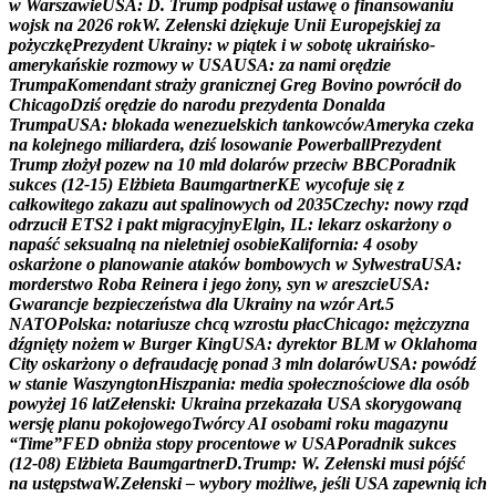
w
W
a
r
s
z
a
w
i
e
U
S
A
:
D
.
T
r
u
m
p
p
o
d
p
i
s
a
ł
u
s
t
a
w
ę
o
f
i
n
a
n
s
o
w
a
n
i
u
w
o
j
s
k
n
a
2
0
2
6
r
o
k
W
.
Z
e
ł
e
n
s
k
i
d
z
i
ę
k
u
j
e
U
n
i
i
E
u
r
o
p
e
j
s
k
i
e
j
z
a
p
o
ż
y
c
z
k
ę
P
r
e
z
y
d
e
n
t
U
k
r
a
i
n
y
:
w
p
i
ą
t
e
k
i
w
s
o
b
o
t
ę
u
k
r
a
i
ń
s
k
o
-
a
m
e
r
y
k
a
ń
s
k
i
e
r
o
z
m
o
w
y
w
U
S
A
U
S
A
:
z
a
n
a
m
i
o
r
ę
d
z
i
e
T
r
u
m
p
a
K
o
m
e
n
d
a
n
t
s
t
r
a
ż
y
g
r
a
n
i
c
z
n
e
j
G
r
e
g
B
o
v
i
n
o
p
o
w
r
ó
c
i
ł
d
o
C
h
i
c
a
g
o
D
z
i
ś
o
r
ę
d
z
i
e
d
o
n
a
r
o
d
u
p
r
e
z
y
d
e
n
t
a
D
o
n
a
l
d
a
T
r
u
m
p
a
U
S
A
:
b
l
o
k
a
d
a
w
e
n
e
z
u
e
l
s
k
i
c
h
t
a
n
k
o
w
c
ó
w
A
m
e
r
y
k
a
c
z
e
k
a
n
a
k
o
l
e
j
n
e
g
o
m
i
l
i
a
r
d
e
r
a
,
d
z
i
ś
l
o
s
o
w
a
n
i
e
P
o
w
e
r
b
a
l
l
P
r
e
z
y
d
e
n
t
T
r
u
m
p
z
ł
o
ż
y
ł
p
o
z
e
w
n
a
1
0
m
l
d
d
o
l
a
r
ó
w
p
r
z
e
c
i
w
B
B
C
P
o
r
a
d
n
i
k
s
u
k
c
e
s
(
1
2
-
1
5
)
E
l
ż
b
i
e
t
a
B
a
u
m
g
a
r
t
n
e
r
K
E
w
y
c
o
f
u
j
e
s
i
ę
z
c
a
ł
k
o
w
i
t
e
g
o
z
a
k
a
z
u
a
u
t
s
p
a
l
i
n
o
w
y
c
h
o
d
2
0
3
5
C
z
e
c
h
y
:
n
o
w
y
r
z
ą
d
o
d
r
z
u
c
i
ł
E
T
S
2
i
p
a
k
t
m
i
g
r
a
c
y
j
n
y
E
l
g
i
n
,
I
L
:
l
e
k
a
r
z
o
s
k
a
r
ż
o
n
y
o
n
a
p
a
ś
ć
s
e
k
s
u
a
l
n
ą
n
a
n
i
e
l
e
t
n
i
e
j
o
s
o
b
i
e
K
a
l
i
f
o
r
n
i
a
:
4
o
s
o
b
y
o
s
k
a
r
ż
o
n
e
o
p
l
a
n
o
w
a
n
i
e
a
t
a
k
ó
w
b
o
m
b
o
w
y
c
h
w
S
y
l
w
e
s
t
r
a
U
S
A
:
m
o
r
d
e
r
s
t
w
o
R
o
b
a
R
e
i
n
e
r
a
i
j
e
g
o
ż
o
n
y
,
s
y
n
w
a
r
e
s
z
c
i
e
U
S
A
:
G
w
a
r
a
n
c
j
e
b
e
z
p
i
e
c
z
e
ń
s
t
w
a
d
l
a
U
k
r
a
i
n
y
n
a
w
z
ó
r
A
r
t
.
5
N
A
T
O
P
o
l
s
k
a
:
n
o
t
a
r
i
u
s
z
e
c
h
c
ą
w
z
r
o
s
t
u
p
ł
a
c
C
h
i
c
a
g
o
:
m
ę
ż
c
z
y
z
n
a
d
ź
g
n
i
ę
t
y
n
o
ż
e
m
w
B
u
r
g
e
r
K
i
n
g
U
S
A
:
d
y
r
e
k
t
o
r
B
L
M
w
O
k
l
a
h
o
m
a
C
i
t
y
o
s
k
a
r
ż
o
n
y
o
d
e
f
r
a
u
d
a
c
j
ę
p
o
n
a
d
3
m
l
n
d
o
l
a
r
ó
w
U
S
A
:
p
o
w
ó
d
ź
w
s
t
a
n
i
e
W
a
s
z
y
n
g
t
o
n
H
i
s
z
p
a
n
i
a
:
m
e
d
i
a
s
p
o
ł
e
c
z
n
o
ś
c
i
o
w
e
d
l
a
o
s
ó
b
p
o
w
y
ż
e
j
1
6
l
a
t
Z
e
ł
e
n
s
k
i
:
U
k
r
a
i
n
a
p
r
z
e
k
a
z
a
ł
a
U
S
A
s
k
o
r
y
g
o
w
a
n
ą
w
e
r
s
j
ę
p
l
a
n
u
p
o
k
o
j
o
w
e
g
o
T
w
ó
r
c
y
A
I
o
s
o
b
a
m
i
r
o
k
u
m
a
g
a
z
y
n
u
“
T
i
m
e
”
F
E
D
o
b
n
i
ż
a
s
t
o
p
y
p
r
o
c
e
n
t
o
w
e
w
U
S
A
P
o
r
a
d
n
i
k
s
u
k
c
e
s
(
1
2
-
0
8
)
E
l
ż
b
i
e
t
a
B
a
u
m
g
a
r
t
n
e
r
D
.
T
r
u
m
p
:
W
.
Z
e
ł
e
n
s
k
i
m
u
s
i
p
ó
j
ś
ć
n
a
u
s
t
ę
p
s
t
w
a
W
.
Z
e
ł
e
n
s
k
i
–
w
y
b
o
r
y
m
o
ż
l
i
w
e
,
j
e
ś
l
i
U
S
A
z
a
p
e
w
n
i
ą
i
c
h