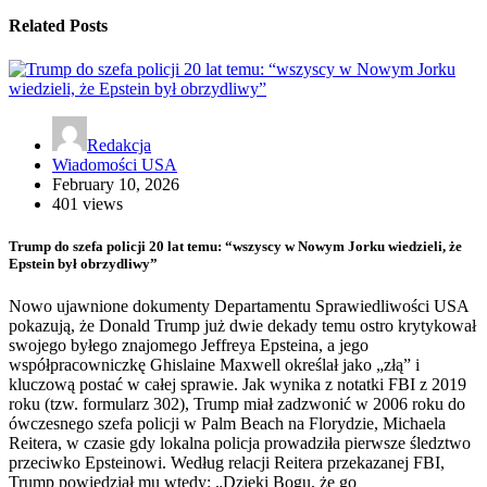
Related Posts
Redakcja
Wiadomości USA
February 10, 2026
401 views
Trump do szefa policji 20 lat temu: “wszyscy w Nowym Jorku wiedzieli, że
Epstein był obrzydliwy”
Nowo ujawnione dokumenty Departamentu Sprawiedliwości USA
pokazują, że Donald Trump już dwie dekady temu ostro krytykował
swojego byłego znajomego Jeffreya Epsteina, a jego
współpracowniczkę Ghislaine Maxwell określał jako „złą” i
kluczową postać w całej sprawie. Jak wynika z notatki FBI z 2019
roku (tzw. formularz 302), Trump miał zadzwonić w 2006 roku do
ówczesnego szefa policji w Palm Beach na Florydzie, Michaela
Reitera, w czasie gdy lokalna policja prowadziła pierwsze śledztwo
przeciwko Epsteinowi. Według relacji Reitera przekazanej FBI,
Trump powiedział mu wtedy: „Dzięki Bogu, że go