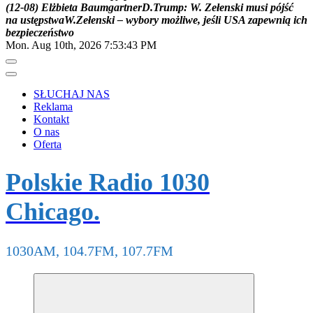
(
1
2
-
0
8
)
E
l
ż
b
i
e
t
a
B
a
u
m
g
a
r
t
n
e
r
D
.
T
r
u
m
p
:
W
.
Z
e
ł
e
n
s
k
i
m
u
s
i
p
ó
j
ś
ć
n
a
u
s
t
ę
p
s
t
w
a
W
.
Z
e
ł
e
n
s
k
i
–
w
y
b
o
r
y
m
o
ż
l
i
w
e
,
j
e
ś
l
i
U
S
A
z
a
p
e
w
n
i
ą
i
c
h
b
e
z
p
i
e
c
z
e
ń
s
t
w
o
Mon. Aug 10th, 2026
7:53:43 PM
SŁUCHAJ NAS
Reklama
Kontakt
O nas
Oferta
Polskie Radio 1030
Chicago.
1030AM, 104.7FM, 107.7FM