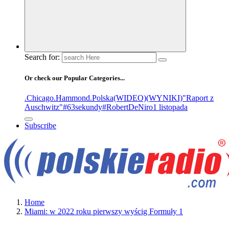
Search for:
Or check our Popular Categories...
.Chicago
.Hammond
.Polska
(WIDEO)
(WYNIKI)
"Raport z
Auschwitz"
#63sekundy
#RobertDeNiro
1 listopada
Subscribe
Home
Miami: w 2022 roku pierwszy wyścig Formuły 1