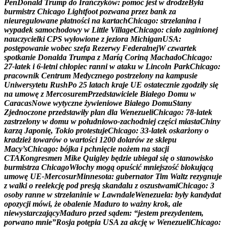
P
e
n
D
o
n
a
l
d
T
r
u
m
p
d
o
I
r
a
ń
c
z
y
k
ó
w
:
p
o
m
o
c
j
e
s
t
w
d
r
o
d
z
e
B
y
ł
a
b
u
r
m
i
s
t
r
z
C
h
i
c
a
g
o
L
i
g
h
t
f
o
o
t
p
o
z
w
a
n
a
p
r
z
e
z
b
a
n
k
z
a
n
i
e
u
r
e
g
u
l
o
w
a
n
e
p
ł
a
t
n
o
ś
c
i
n
a
k
a
r
t
a
c
h
C
h
i
c
a
g
o
:
s
t
r
z
e
l
a
n
i
n
a
i
w
y
p
a
d
e
k
s
a
m
o
c
h
o
d
o
w
y
w
L
i
t
t
l
e
V
i
l
l
a
g
e
C
h
i
c
a
g
o
:
c
i
a
ł
o
z
a
g
i
n
i
o
n
e
j
n
a
u
c
z
y
c
i
e
l
k
i
C
P
S
w
y
ł
o
w
i
o
n
e
z
j
e
z
i
o
r
a
M
i
c
h
i
g
a
n
U
S
A
:
p
o
s
t
ę
p
o
w
a
n
i
e
w
o
b
e
c
s
z
e
f
a
R
e
z
e
r
w
y
F
e
d
e
r
a
l
n
e
j
W
c
z
w
a
r
t
e
k
s
p
o
t
k
a
n
i
e
D
o
n
a
l
d
a
T
r
u
m
p
a
z
M
a
r
í
ą
C
o
r
i
n
ą
M
a
c
h
a
d
o
C
h
i
c
a
g
o
:
2
7
-
l
a
t
e
k
i
6
-
l
e
t
n
i
c
h
ł
o
p
i
e
c
r
a
n
n
i
w
a
t
a
k
u
w
L
i
n
c
o
l
n
P
a
r
k
C
h
i
c
a
g
o
:
p
r
a
c
o
w
n
i
k
C
e
n
t
r
u
m
M
e
d
y
c
z
n
e
g
o
p
o
s
t
r
z
e
l
o
n
y
n
a
k
a
m
p
u
s
i
e
U
n
i
w
e
r
s
y
t
e
t
u
R
u
s
h
P
o
2
5
l
a
t
a
c
h
k
r
a
j
e
U
E
o
s
t
a
t
e
c
z
n
i
e
z
g
o
d
z
i
ł
y
s
i
ę
n
a
u
m
o
w
ę
z
M
e
r
c
o
s
u
r
e
m
P
r
z
e
d
s
t
a
w
i
c
i
e
l
e
B
i
a
ł
e
g
o
D
o
m
u
w
C
a
r
a
c
a
s
N
o
w
e
w
y
t
y
c
z
n
e
ż
y
w
i
e
n
i
o
w
e
B
i
a
ł
e
g
o
D
o
m
u
S
t
a
n
y
Z
j
e
d
n
o
c
z
o
n
e
p
r
z
e
d
s
t
a
w
i
ł
y
p
l
a
n
d
l
a
W
e
n
e
z
u
e
l
i
C
h
i
c
a
g
o
:
7
8
-
l
a
t
e
k
z
a
s
t
r
z
e
l
o
n
y
w
d
o
m
u
w
p
o
ł
u
d
n
i
o
w
o
-
z
a
c
h
o
d
n
i
e
j
c
z
ę
ś
c
i
m
i
a
s
t
a
C
h
i
n
y
k
a
r
z
ą
J
a
p
o
n
i
ę
,
T
o
k
i
o
p
r
o
t
e
s
t
u
j
e
C
h
i
c
a
g
o
:
3
3
-
l
a
t
e
k
o
s
k
a
r
ż
o
n
y
o
k
r
a
d
z
i
e
ż
t
o
w
a
r
ó
w
o
w
a
r
t
o
ś
c
i
1
2
0
0
d
o
l
a
r
ó
w
z
e
s
k
l
e
p
u
M
a
c
y
’
s
C
h
i
c
a
g
o
:
b
ó
j
k
a
i
p
c
h
n
i
ę
c
i
e
n
o
ż
e
m
n
a
s
t
a
c
j
i
C
T
A
K
o
n
g
r
e
s
m
e
n
M
i
k
e
Q
u
i
g
l
e
y
b
ę
d
z
i
e
u
b
i
e
g
a
ł
s
i
ę
o
s
t
a
n
o
w
i
s
k
o
b
u
r
m
i
s
t
r
z
a
C
h
i
c
a
g
o
W
ł
o
c
h
y
m
o
g
ą
o
p
u
ś
c
i
ć
m
n
i
e
j
s
z
o
ś
ć
b
l
o
k
u
j
ą
c
ą
u
m
o
w
ę
U
E
-
M
e
r
c
o
s
u
r
M
i
n
n
e
s
o
t
a
:
g
u
b
e
r
n
a
t
o
r
T
i
m
W
a
l
t
z
r
e
z
y
g
n
u
j
e
z
w
a
l
k
i
o
r
e
e
l
e
k
c
j
ę
p
o
d
p
r
e
s
j
ą
s
k
a
n
d
a
l
u
z
o
s
z
u
s
t
w
a
m
i
C
h
i
c
a
g
o
:
3
o
s
o
b
y
r
a
n
n
e
w
s
t
r
z
e
l
a
n
i
n
i
e
w
L
a
w
n
d
a
l
e
W
e
n
e
z
u
e
l
a
:
b
y
ł
y
k
a
n
d
y
d
a
t
o
p
o
z
y
c
j
i
m
ó
w
i
,
ż
e
o
b
a
l
e
n
i
e
M
a
d
u
r
o
t
o
w
a
ż
n
y
k
r
o
k
,
a
l
e
n
i
e
w
y
s
t
a
r
c
z
a
j
ą
c
y
M
a
d
u
r
o
p
r
z
e
d
s
ą
d
e
m
:
“
j
e
s
t
e
m
p
r
e
z
y
d
e
n
t
e
m
,
p
o
r
w
a
n
o
m
n
i
e
”
R
o
s
j
a
p
o
t
ę
p
i
a
U
S
A
z
a
a
k
c
j
ę
w
W
e
n
e
z
u
e
l
i
C
h
i
c
a
g
o
: