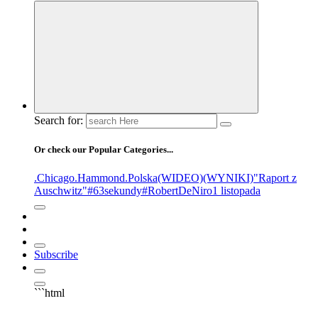
Search for:
Or check our Popular Categories...
.Chicago
.Hammond
.Polska
(WIDEO)
(WYNIKI)
"Raport z
Auschwitz"
#63sekundy
#RobertDeNiro
1 listopada
Subscribe
```html
▶
Kliknij PLAY, aby słuchać