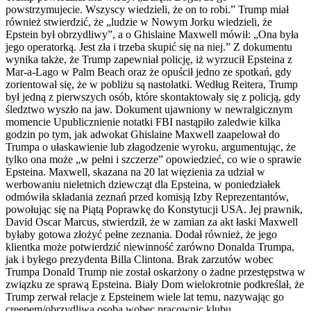
powstrzymujecie. Wszyscy wiedzieli, że on to robi.” Trump miał
również stwierdzić, że „ludzie w Nowym Jorku wiedzieli, że
Epstein był obrzydliwy”, a o Ghislaine Maxwell mówił: „Ona była
jego operatorką. Jest zła i trzeba skupić się na niej.” Z dokumentu
wynika także, że Trump zapewniał policję, iż wyrzucił Epsteina z
Mar-a-Lago w Palm Beach oraz że opuścił jedno ze spotkań, gdy
zorientował się, że w pobliżu są nastolatki. Według Reitera, Trump
był jedną z pierwszych osób, które skontaktowały się z policją, gdy
śledztwo wyszło na jaw. Dokument ujawniony w newralgicznym
momencie Upublicznienie notatki FBI nastąpiło zaledwie kilka
godzin po tym, jak adwokat Ghislaine Maxwell zaapelował do
Trumpa o ułaskawienie lub złagodzenie wyroku, argumentując, że
tylko ona może „w pełni i szczerze” opowiedzieć, co wie o sprawie
Epsteina. Maxwell, skazana na 20 lat więzienia za udział w
werbowaniu nieletnich dziewcząt dla Epsteina, w poniedziałek
odmówiła składania zeznań przed komisją Izby Reprezentantów,
powołując się na Piątą Poprawkę do Konstytucji USA. Jej prawnik,
David Oscar Marcus, stwierdził, że w zamian za akt łaski Maxwell
byłaby gotowa złożyć pełne zeznania. Dodał również, że jego
klientka może potwierdzić niewinność zarówno Donalda Trumpa,
jak i byłego prezydenta Billa Clintona. Brak zarzutów wobec
Trumpa Donald Trump nie został oskarżony o żadne przestępstwa w
związku ze sprawą Epsteina. Biały Dom wielokrotnie podkreślał, że
Trump zerwał relacje z Epsteinem wiele lat temu, nazywając go
creepem/obrzydliwą osobą wobec pracownic klubu.