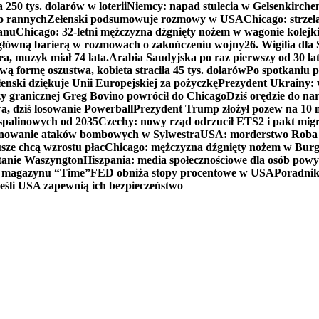
250 tys. dolarów w loterii
Niemcy: napad stulecia w Gelsenkirche
ko rannych
Zełenski podsumowuje rozmowy w USA
Chicago: strzel
anu
Chicago: 32-letni mężczyzna dźgnięty nożem w wagonie kolej
 główną barierą w rozmowach o zakończeniu wojny
26. Wigilia dl
ea, muzyk miał 74 lata.
Arabia Saudyjska po raz pierwszy od 30 la
ą formę oszustwa, kobieta straciła 45 tys. dolarów
Po spotkaniu 
enski dziękuje Unii Europejskiej za pożyczkę
Prezydent Ukrainy: 
y granicznej Greg Bovino powrócił do Chicago
Dziś orędzie do n
a, dziś losowanie Powerball
Prezydent Trump złożył pozew na 10
 spalinowych od 2035
Czechy: nowy rząd odrzucił ETS2 i pakt mig
planowanie ataków bombowych w Sylwestra
USA: morderstwo Roba Re
usze chcą wzrostu płac
Chicago: mężczyzna dźgnięty nożem w Burg
tanie Waszyngton
Hiszpania: media społecznościowe dla osób powyż
u magazynu “Time”
FED obniża stopy procentowe w USA
Poradnik
eśli USA zapewnią ich bezpieczeństwo