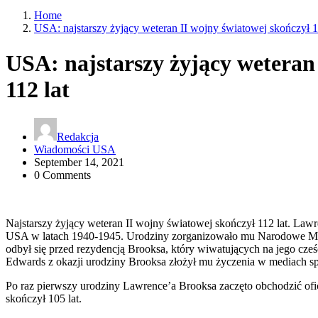
Home
USA: najstarszy żyjący weteran II wojny światowej skończył 1
USA: najstarszy żyjący weteran
112 lat
Redakcja
Wiadomości USA
September 14, 2021
0 Comments
Najstarszy żyjący weteran II wojny światowej skończył 112 lat. Law
USA w latach 1940-1945. Urodziny zorganizowało mu Narodowe Mu
odbył się przed rezydencją Brooksa, który wiwatujących na jego cze
Edwards z okazji urodziny Brooksa złożył mu życzenia w mediach s
Po raz pierwszy urodziny Lawrence’a Brooksa zaczęto obchodzić ofi
skończył 105 lat.