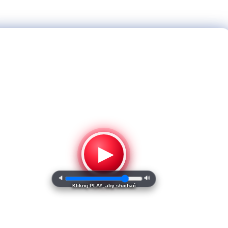
▶
🔈
🔊
Kliknij PLAY, aby słuchać