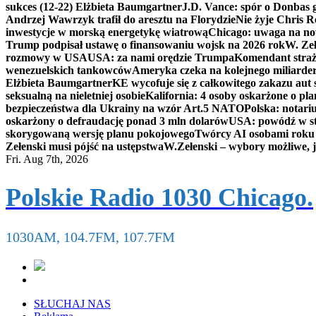
sukces (12-22) Elżbieta Baumgartner
J.D. Vance: spór o Donbas
Andrzej Wawrzyk trafił do aresztu na Florydzie
Nie żyje Chris R
inwestycje w morską energetykę wiatrową
Chicago: uwaga na now
Trump podpisał ustawę o finansowaniu wojsk na 2026 rok
W. Zeł
rozmowy w USA
USA: za nami orędzie Trumpa
Komendant straż
wenezuelskich tankowców
Ameryka czeka na kolejnego miliarder
Elżbieta Baumgartner
KE wycofuje się z całkowitego zakazu aut
seksualną na nieletniej osobie
Kalifornia: 4 osoby oskarżone o 
bezpieczeństwa dla Ukrainy na wzór Art.5 NATO
Polska: notari
oskarżony o defraudację ponad 3 mln dolarów
USA: powódź w s
skorygowaną wersję planu pokojowego
Twórcy AI osobami rok
Zełenski musi pójść na ustępstwa
W.Zełenski – wybory możliwe, j
Fri. Aug 7th, 2026
Polskie Radio 1030 Chicago.
1030AM, 104.7FM, 107.7FM
SŁUCHAJ NAS