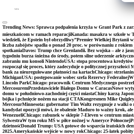
```
Trending News:
Sprawca podpalenia krzyża w Grant Park z zar
mieszkańcom w ramach reparacji
Kanada: masakra w szkole w Tu
wiedzieli, że Epstein był obrzydliwy”
Premier Wielkiej Brytanii w
liczba zabójstw spadła o ponad 20 proc. w porównaniu z rokiem 
spotkania
Davos: Trump chce Grenlandii. Bez wojska – ale z jas
tygodniu burza śnieżna do środy, potem silne uderzenie arktycz
zabraniu mu konsoli Nintendo
USA: stopa procentowa kredytów h
rozpoczął się proces, który zadecyduje o politycznej przyszłości
bank za nieuregulowane płatności na kartach
Chicago: strzelani
Michigan
USA: postępowanie wobec szefa Rezerwy Federalnej
W 
Lincoln Park
Chicago: pracownik Centrum Medycznego postrzel
Mercosurem
Przedstawiciele Białego Domu w Caracas
Nowe wyty
domu w południowo-zachodniej części miasta
Chiny karzą Japoni
bójka i pchnięcie nożem na stacji CTA
Kongresmen Mike Quigley b
Mercosur
Minnesota: gubernator Tim Waltz rezygnuje z walki o 
kandydat opozycji mówi, że obalenie Maduro to ważny krok, ale
Wenezueli
Chicago: rabunek w sklepie 7-Eleven w centrum miast
Sylwestra
W tym roku MŚ w piłce nożnej w Ameryce Północnej
P
dzietność
Donald Trump: USA gotowe do wsparcia irańskich de
2025.
Amerykańskie wejście w nowy rok
Chicago: 25-latek pobit