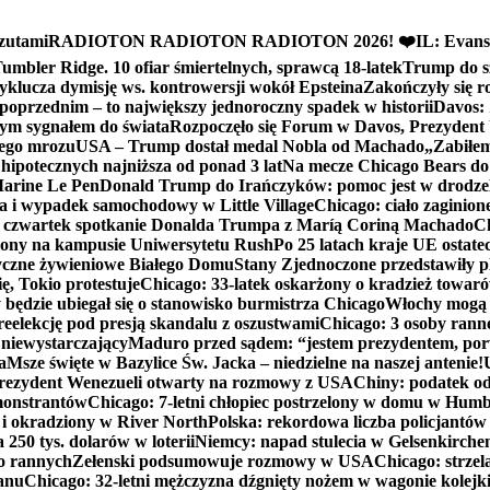
zutami
RADIOTON RADIOTON RADIOTON 2026! ❤️
IL: Evans
mbler Ridge. 10 ofiar śmiertelnych, sprawcą 18-latek
Trump do sz
yklucza dymisję ws. kontrowersji wokół Epsteina
Zakończyły się 
poprzednim – to największy jednoroczny spadek w historii
Davos: 
nym sygnałem do świata
Rozpoczęło się Forum w Davos, Prezydent
nego mrozu
USA – Trump dostał medal Nobla od Machado
„Zabiłem 
ipotecznych najniższa od ponad 3 lat
Na mecze Chicago Bears do 
 Marine Le Pen
Donald Trump do Irańczyków: pomoc jest w drodze
na i wypadek samochodowy w Little Village
Chicago: ciało zaginion
czwartek spotkanie Donalda Trumpa z Maríą Coriną Machado
Ch
ony na kampusie Uniwersytetu Rush
Po 25 latach kraje UE ostate
czne żywieniowe Białego Domu
Stany Zjednoczone przedstawiły p
ę, Tokio protestuje
Chicago: 33-latek oskarżony o kradzież towaró
ędzie ubiegał się o stanowisko burmistrza Chicago
Włochy mogą 
reelekcję pod presją skandalu z oszustwami
Chicago: 3 osoby rann
 niewystarczający
Maduro przed sądem: “jestem prezydentem, po
a
Msze święte w Bazylice Św. Jacka – niedzielne na naszej antenie!
rezydent Wenezueli otwarty na rozmowy z USA
Chiny: podatek o
monstrantów
Chicago: 7-letni chłopiec postrzelony w domu w Hum
y i okradziony w River North
Polska: rekordowa liczba policjantów
250 tys. dolarów w loterii
Niemcy: napad stulecia w Gelsenkirche
ko rannych
Zełenski podsumowuje rozmowy w USA
Chicago: strzel
anu
Chicago: 32-letni mężczyzna dźgnięty nożem w wagonie kolej