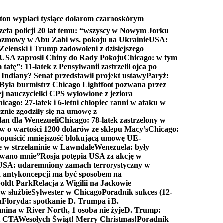
ton wypłaci tysiące dolarom czarnoskórym
efa policji 20 lat temu: “wszyscy w Nowym Jorku
rozmowy w Abu Zabi ws. pokoju na Ukrainie
USA:
Zełenski i Trump zadowoleni z dzisiejszego
 USA zaprosił Chiny do Rady Pokoju
Chicago: w tym
tatę”: 11-latek z Pensylwanii zastrzelił ojca po
Indiany? Senat przedstawił projekt ustawy
Paryż:
Była burmistrz Chicago Lightfoot pozwana przez
ej nauczycielki CPS wyłowione z jeziora
icago: 27-latek i 6-letni chłopiec ranni w ataku w
cznie zgodziły się na umowę z
lan dla Wenezueli
Chicago: 78-latek zastrzelony w
w o wartości 1200 dolarów ze sklepu Macy’s
Chicago:
opuścić mniejszość blokującą umowę UE-
e w strzelaninie w Lawndale
Wenezuela: były
rwano mnie”
Rosja potępia USA za akcję w
USA: udaremniony zamach terrorystyczny w
d antykoncepcji ma być sposobem na
boldt Park
Relacja z Wigilii na Jackowie
 w służbie
Sylwester w Chicago
Poradnik sukces (12-
n
Floryda: spotkanie D. Trumpa i B.
anina w River North, 1 osoba nie żyje
D. Trump:
ki CTA
Wesołych Świąt! Merry Christmas!
Poradnik