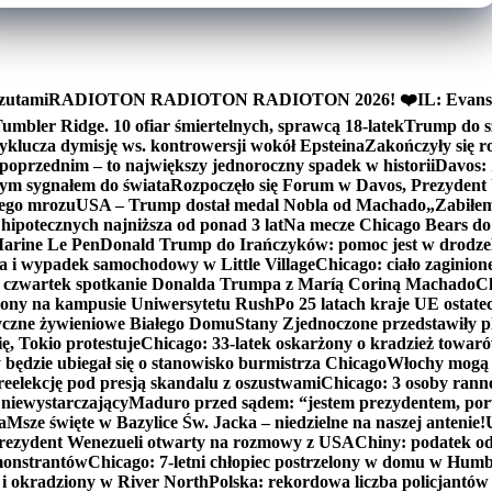
zutami
RADIOTON RADIOTON RADIOTON 2026! ❤️
IL: Evans
mbler Ridge. 10 ofiar śmiertelnych, sprawcą 18-latek
Trump do sz
yklucza dymisję ws. kontrowersji wokół Epsteina
Zakończyły się 
poprzednim – to największy jednoroczny spadek w historii
Davos: 
nym sygnałem do świata
Rozpoczęło się Forum w Davos, Prezydent
nego mrozu
USA – Trump dostał medal Nobla od Machado
„Zabiłem 
ipotecznych najniższa od ponad 3 lat
Na mecze Chicago Bears do 
 Marine Le Pen
Donald Trump do Irańczyków: pomoc jest w drodze
na i wypadek samochodowy w Little Village
Chicago: ciało zaginion
czwartek spotkanie Donalda Trumpa z Maríą Coriną Machado
Ch
ony na kampusie Uniwersytetu Rush
Po 25 latach kraje UE ostate
czne żywieniowe Białego Domu
Stany Zjednoczone przedstawiły p
ę, Tokio protestuje
Chicago: 33-latek oskarżony o kradzież towaró
ędzie ubiegał się o stanowisko burmistrza Chicago
Włochy mogą 
reelekcję pod presją skandalu z oszustwami
Chicago: 3 osoby rann
 niewystarczający
Maduro przed sądem: “jestem prezydentem, po
a
Msze święte w Bazylice Św. Jacka – niedzielne na naszej antenie!
rezydent Wenezueli otwarty na rozmowy z USA
Chiny: podatek o
monstrantów
Chicago: 7-letni chłopiec postrzelony w domu w Hum
y i okradziony w River North
Polska: rekordowa liczba policjantów