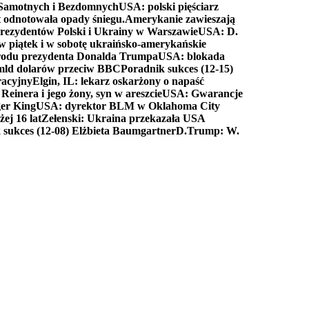
a Samotnych i Bezdomnych
USA: polski pięściarz
t odnotowała opady śniegu.
Amerykanie zawieszają
prezydentów Polski i Ukrainy w Warszawie
USA: D.
w piątek i w sobotę ukraińsko-amerykańskie
arodu prezydenta Donalda Trumpa
USA: blokada
 mld dolarów przeciw BBC
Poradnik sukces (12-15)
racyjny
Elgin, IL: lekarz oskarżony o napaść
inera i jego żony, syn w areszcie
USA: Gwarancje
er King
USA: dyrektor BLM w Oklahoma City
ej 16 lat
Zełenski: Ukraina przekazała USA
 sukces (12-08) Elżbieta Baumgartner
D.Trump: W.