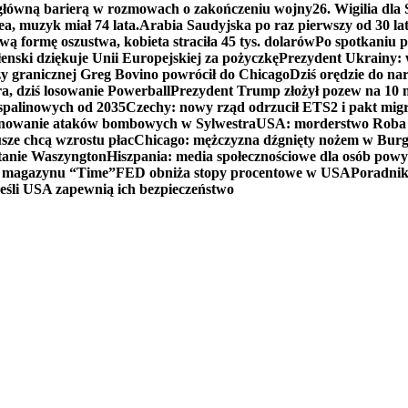
 główną barierą w rozmowach o zakończeniu wojny
26. Wigilia dl
ea, muzyk miał 74 lata.
Arabia Saudyjska po raz pierwszy od 30 la
ą formę oszustwa, kobieta straciła 45 tys. dolarów
Po spotkaniu 
enski dziękuje Unii Europejskiej za pożyczkę
Prezydent Ukrainy: 
y granicznej Greg Bovino powrócił do Chicago
Dziś orędzie do n
a, dziś losowanie Powerball
Prezydent Trump złożył pozew na 10
 spalinowych od 2035
Czechy: nowy rząd odrzucił ETS2 i pakt mig
planowanie ataków bombowych w Sylwestra
USA: morderstwo Roba Re
usze chcą wzrostu płac
Chicago: mężczyzna dźgnięty nożem w Burg
tanie Waszyngton
Hiszpania: media społecznościowe dla osób powyż
u magazynu “Time”
FED obniża stopy procentowe w USA
Poradnik
eśli USA zapewnią ich bezpieczeństwo