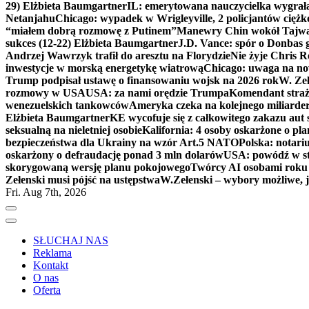
29) Elżbieta Baumgartner
IL: emerytowana nauczycielka wygrała 
Netanjahu
Chicago: wypadek w Wrigleyville, 2 policjantów cięż
“miałem dobrą rozmowę z Putinem”
Manewry Chin wokół Tajw
sukces (12-22) Elżbieta Baumgartner
J.D. Vance: spór o Donbas
Andrzej Wawrzyk trafił do aresztu na Florydzie
Nie żyje Chris R
inwestycje w morską energetykę wiatrową
Chicago: uwaga na now
Trump podpisał ustawę o finansowaniu wojsk na 2026 rok
W. Zeł
rozmowy w USA
USA: za nami orędzie Trumpa
Komendant straż
wenezuelskich tankowców
Ameryka czeka na kolejnego miliarder
Elżbieta Baumgartner
KE wycofuje się z całkowitego zakazu aut
seksualną na nieletniej osobie
Kalifornia: 4 osoby oskarżone o 
bezpieczeństwa dla Ukrainy na wzór Art.5 NATO
Polska: notari
oskarżony o defraudację ponad 3 mln dolarów
USA: powódź w s
skorygowaną wersję planu pokojowego
Twórcy AI osobami rok
Zełenski musi pójść na ustępstwa
W.Zełenski – wybory możliwe, j
Fri. Aug 7th, 2026
SŁUCHAJ NAS
Reklama
Kontakt
O nas
Oferta