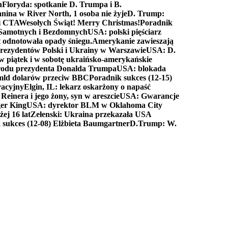
n
Floryda: spotkanie D. Trumpa i B.
anina w River North, 1 osoba nie żyje
D. Trump:
ki CTA
Wesołych Świąt! Merry Christmas!
Poradnik
a Samotnych i Bezdomnych
USA: polski pięściarz
t odnotowała opady śniegu.
Amerykanie zawieszają
prezydentów Polski i Ukrainy w Warszawie
USA: D.
w piątek i w sobotę ukraińsko-amerykańskie
arodu prezydenta Donalda Trumpa
USA: blokada
 mld dolarów przeciw BBC
Poradnik sukces (12-15)
racyjny
Elgin, IL: lekarz oskarżony o napaść
inera i jego żony, syn w areszcie
USA: Gwarancje
er King
USA: dyrektor BLM w Oklahoma City
ej 16 lat
Zełenski: Ukraina przekazała USA
 sukces (12-08) Elżbieta Baumgartner
D.Trump: W.