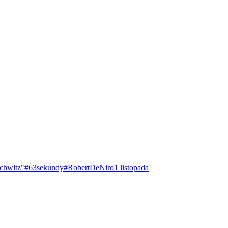
chwitz"
#63sekundy
#RobertDeNiro
1 listopada