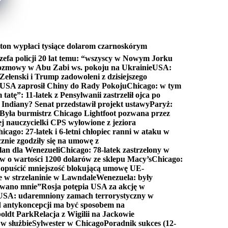
ton wypłaci tysiące dolarom czarnoskórym
efa policji 20 lat temu: “wszyscy w Nowym Jorku
rozmowy w Abu Zabi ws. pokoju na Ukrainie
USA:
Zełenski i Trump zadowoleni z dzisiejszego
 USA zaprosił Chiny do Rady Pokoju
Chicago: w tym
tatę”: 11-latek z Pensylwanii zastrzelił ojca po
Indiany? Senat przedstawił projekt ustawy
Paryż:
Była burmistrz Chicago Lightfoot pozwana przez
ej nauczycielki CPS wyłowione z jeziora
icago: 27-latek i 6-letni chłopiec ranni w ataku w
cznie zgodziły się na umowę z
lan dla Wenezueli
Chicago: 78-latek zastrzelony w
w o wartości 1200 dolarów ze sklepu Macy’s
Chicago:
opuścić mniejszość blokującą umowę UE-
e w strzelaninie w Lawndale
Wenezuela: były
rwano mnie”
Rosja potępia USA za akcję w
USA: udaremniony zamach terrorystyczny w
d antykoncepcji ma być sposobem na
boldt Park
Relacja z Wigilii na Jackowie
 w służbie
Sylwester w Chicago
Poradnik sukces (12-