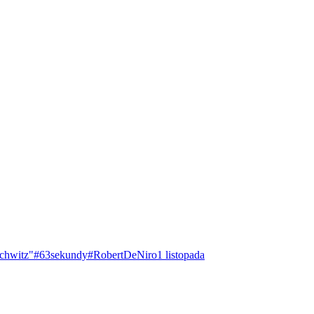
chwitz"
#63sekundy
#RobertDeNiro
1 listopada