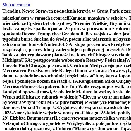
Skip to content
Trending News:
Sprawca podpalenia krzyża w Grant Park z zar
mieszkańcom w ramach reparacji
Kanada: masakra w szkole w Tu
wiedzieli, że Epstein był obrzydliwy”
Premier Wielkiej Brytanii w
liczba zabójstw spadła o ponad 20 proc. w porównaniu z rokiem 
spotkania
Davos: Trump chce Grenlandii. Bez wojska – ale z jas
tygodniu burza śnieżna do środy, potem silne uderzenie arktycz
zabraniu mu konsoli Nintendo
USA: stopa procentowa kredytów h
rozpoczął się proces, który zadecyduje o politycznej przyszłości
bank za nieuregulowane płatności na kartach
Chicago: strzelani
Michigan
USA: postępowanie wobec szefa Rezerwy Federalnej
W 
Lincoln Park
Chicago: pracownik Centrum Medycznego postrzel
Mercosurem
Przedstawiciele Białego Domu w Caracas
Nowe wyty
domu w południowo-zachodniej części miasta
Chiny karzą Japoni
bójka i pchnięcie nożem na stacji CTA
Kongresmen Mike Quigley b
Mercosur
Minnesota: gubernator Tim Waltz rezygnuje z walki o 
kandydat opozycji mówi, że obalenie Maduro to ważny krok, ale
Wenezueli
Chicago: rabunek w sklepie 7-Eleven w centrum miast
Sylwestra
W tym roku MŚ w piłce nożnej w Ameryce Północnej
P
dzietność
Donald Trump: USA gotowe do wsparcia irańskich de
2025.
Amerykańskie wejście w nowy rok
Chicago: 25-latek pobit
29) Elżbieta Baumgartner
IL: emerytowana nauczycielka wygrała 
Netanjahu
Chicago: wypadek w Wrigleyville, 2 policjantów cięż
“miałem dobrą rozmowę z Putinem”
Manewry Chin wokół Tajw