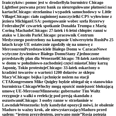
Irańczyków: pomoc jest w drodze
Była burmistrz Chicago
Lightfoot pozwana przez bank za nieuregulowane płatności na
kartach
Chicago: strzelanina i wypadek samochodowy w Little
Village
Chicago: ciało zaginionej nauczycielki CPS wyłowione z
jeziora Michigan
USA: postępowanie wobec szefa Rezerwy
Federalnej
W czwartek spotkanie Donalda Trumpa z Maríą
Coriną Machado
Chicago: 27-latek i 6-letni chłopiec ranni w
ataku w Lincoln Park
Chicago: pracownik Centrum
Medycznego postrzelony na kampusie Uniwersytetu Rush
Po 25
latach kraje UE ostatecznie zgodziły się na umowę z
Mercosurem
Przedstawiciele Białego Domu w Caracas
Nowe
wytyczne żywieniowe Białego Domu
Stany Zjednoczone
przedstawiły plan dla Wenezueli
Chicago: 78-latek zastrzelony
w domu w południowo-zachodniej części miasta
Chiny karzą
Japonię, Tokio protestuje
Chicago: 33-latek oskarżony o
kradzież towarów o wartości 1200 dolarów ze sklepu
Macy’s
Chicago: bójka i pchnięcie nożem na stacji
CTA
Kongresmen Mike Quigley będzie ubiegał się o stanowisko
burmistrza Chicago
Włochy mogą opuścić mniejszość blokującą
umowę UE-Mercosur
Minnesota: gubernator Tim Waltz
rezygnuje z walki o reelekcję pod presją skandalu z
oszustwami
Chicago: 3 osoby ranne w strzelaninie w
Lawndale
Wenezuela: były kandydat opozycji mówi, że obalenie
Maduro to ważny krok, ale niewystarczający
Maduro przed
sądem: “jestem prezydentem, porwano mnie”
Rosja potępia