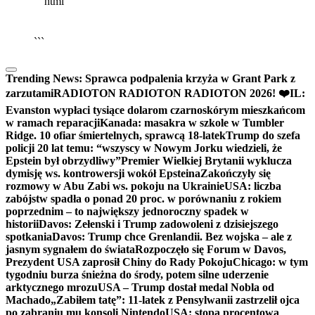
```html
▶
Kliknij PLAY, aby słuchać
🔈
🔊
```
Trending News:
Sprawca podpalenia krzyża w Grant Park z
zarzutami
RADIOTON RADIOTON RADIOTON 2026! ❤️
IL:
Evanston wypłaci tysiące dolarom czarnoskórym mieszkańcom
w ramach reparacji
Kanada: masakra w szkole w Tumbler
Ridge. 10 ofiar śmiertelnych, sprawcą 18-latek
Trump do szefa
policji 20 lat temu: “wszyscy w Nowym Jorku wiedzieli, że
Epstein był obrzydliwy”
Premier Wielkiej Brytanii wyklucza
dymisję ws. kontrowersji wokół Epsteina
Zakończyły się
rozmowy w Abu Zabi ws. pokoju na Ukrainie
USA: liczba
zabójstw spadła o ponad 20 proc. w porównaniu z rokiem
poprzednim – to największy jednoroczny spadek w
historii
Davos: Zełenski i Trump zadowoleni z dzisiejszego
spotkania
Davos: Trump chce Grenlandii. Bez wojska – ale z
jasnym sygnałem do świata
Rozpoczęło się Forum w Davos,
Prezydent USA zaprosił Chiny do Rady Pokoju
Chicago: w tym
tygodniu burza śnieżna do środy, potem silne uderzenie
arktycznego mrozu
USA – Trump dostał medal Nobla od
Machado
„Zabiłem tatę”: 11-latek z Pensylwanii zastrzelił ojca
po zabraniu mu konsoli Nintendo
USA: stopa procentowa