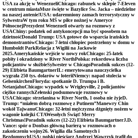
USA za akcję w Wenezueli
Chicago: rabunek w sklepie 7-Eleven
w centrum miasta
Msze święte w Bazylice Św. Jacka – niedzielne
na naszej antenie!
USA: udaremniony zamach terrorystyczny w
Sylwestra
W tym roku MŚ w piłce nożnej w Ameryce
Północnej
Prezydent Wenezueli otwarty na rozmowy z
USA
Chiny: podatek od antykoncepcji ma być sposobem na
dzietność
Donald Trump: USA gotowe do wsparcia irańskich
demonstrantów
Chicago: 7-letni chłopiec postrzelony w domu w
Humboldt Park
Relacja z Wigilii na Jackowie
2025.
Amerykańskie wejście w nowy rok
Chicago: 25-latek
pobity i okradziony w River North
Polska: rekordowa liczba
policjantów w służbie
Sylwester w Chicago
Poradnik sukces (12-
29) Elżbieta Baumgartner
IL: emerytowana nauczycielka
wygrała 250 tys. dolarów w loterii
Niemcy: napad stulecia w
Gelsenkirchen
Floryda: spotkanie D. Trumpa i B.
Netanjahu
Chicago: wypadek w Wrigleyville, 2 policjantów
ciężko rannych
Zełenski podsumowuje rozmowy w
USA
Chicago: strzelanina w River North, 1 osoba nie żyje
D.
Trump: “miałem dobrą rozmowę z Putinem”
Manewry Chin
wokół Tajwanu
Chicago: 32-letni mężczyzna dźgnięty nożem w
wagonie kolejki CTA
Wesołych Świąt! Merry
Christmas!
Poradnik sukces (12-22) Elżbieta Baumgartner
J.D.
Vance: spór o Donbas główną barierą w rozmowach o
zakończeniu wojny
26. Wigilia dla Samotnych i
Bezdomnych
USA: polski pięściarz Andrzej Wawrzyk trafił do