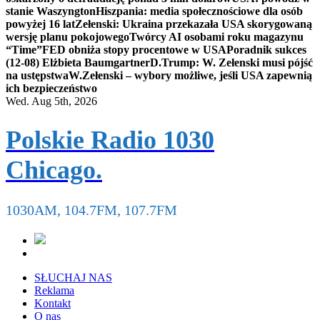
stanie Waszyngton
Hiszpania: media społecznościowe dla osób
powyżej 16 lat
Zełenski: Ukraina przekazała USA skorygowaną
wersję planu pokojowego
Twórcy AI osobami roku magazynu
“Time”
FED obniża stopy procentowe w USA
Poradnik sukces
(12-08) Elżbieta Baumgartner
D.Trump: W. Zełenski musi pójść
na ustępstwa
W.Zełenski – wybory możliwe, jeśli USA zapewnią
ich bezpieczeństwo
Wed. Aug 5th, 2026
Polskie Radio 1030
Chicago.
1030AM, 104.7FM, 107.7FM
SŁUCHAJ NAS
Reklama
Kontakt
O nas