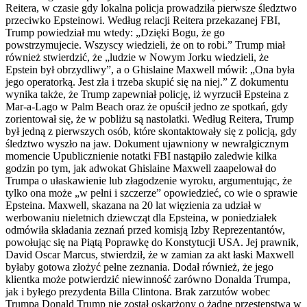
Reitera, w czasie gdy lokalna policja prowadziła pierwsze śledztwo
przeciwko Epsteinowi. Według relacji Reitera przekazanej FBI,
Trump powiedział mu wtedy: „Dzięki Bogu, że go
powstrzymujecie. Wszyscy wiedzieli, że on to robi.” Trump miał
również stwierdzić, że „ludzie w Nowym Jorku wiedzieli, że
Epstein był obrzydliwy”, a o Ghislaine Maxwell mówił: „Ona była
jego operatorką. Jest zła i trzeba skupić się na niej.” Z dokumentu
wynika także, że Trump zapewniał policję, iż wyrzucił Epsteina z
Mar-a-Lago w Palm Beach oraz że opuścił jedno ze spotkań, gdy
zorientował się, że w pobliżu są nastolatki. Według Reitera, Trump
był jedną z pierwszych osób, które skontaktowały się z policją, gdy
śledztwo wyszło na jaw. Dokument ujawniony w newralgicznym
momencie Upublicznienie notatki FBI nastąpiło zaledwie kilka
godzin po tym, jak adwokat Ghislaine Maxwell zaapelował do
Trumpa o ułaskawienie lub złagodzenie wyroku, argumentując, że
tylko ona może „w pełni i szczerze” opowiedzieć, co wie o sprawie
Epsteina. Maxwell, skazana na 20 lat więzienia za udział w
werbowaniu nieletnich dziewcząt dla Epsteina, w poniedziałek
odmówiła składania zeznań przed komisją Izby Reprezentantów,
powołując się na Piątą Poprawkę do Konstytucji USA. Jej prawnik,
David Oscar Marcus, stwierdził, że w zamian za akt łaski Maxwell
byłaby gotowa złożyć pełne zeznania. Dodał również, że jego
klientka może potwierdzić niewinność zarówno Donalda Trumpa,
jak i byłego prezydenta Billa Clintona. Brak zarzutów wobec
Trumpa Donald Trump nie został oskarżony o żadne przestępstwa w