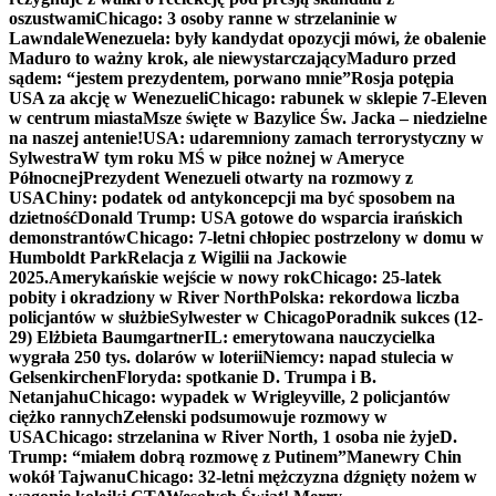
oszustwami
Chicago: 3 osoby ranne w strzelaninie w
Lawndale
Wenezuela: były kandydat opozycji mówi, że obalenie
Maduro to ważny krok, ale niewystarczający
Maduro przed
sądem: “jestem prezydentem, porwano mnie”
Rosja potępia
USA za akcję w Wenezueli
Chicago: rabunek w sklepie 7-Eleven
w centrum miasta
Msze święte w Bazylice Św. Jacka – niedzielne
na naszej antenie!
USA: udaremniony zamach terrorystyczny w
Sylwestra
W tym roku MŚ w piłce nożnej w Ameryce
Północnej
Prezydent Wenezueli otwarty na rozmowy z
USA
Chiny: podatek od antykoncepcji ma być sposobem na
dzietność
Donald Trump: USA gotowe do wsparcia irańskich
demonstrantów
Chicago: 7-letni chłopiec postrzelony w domu w
Humboldt Park
Relacja z Wigilii na Jackowie
2025.
Amerykańskie wejście w nowy rok
Chicago: 25-latek
pobity i okradziony w River North
Polska: rekordowa liczba
policjantów w służbie
Sylwester w Chicago
Poradnik sukces (12-
29) Elżbieta Baumgartner
IL: emerytowana nauczycielka
wygrała 250 tys. dolarów w loterii
Niemcy: napad stulecia w
Gelsenkirchen
Floryda: spotkanie D. Trumpa i B.
Netanjahu
Chicago: wypadek w Wrigleyville, 2 policjantów
ciężko rannych
Zełenski podsumowuje rozmowy w
USA
Chicago: strzelanina w River North, 1 osoba nie żyje
D.
Trump: “miałem dobrą rozmowę z Putinem”
Manewry Chin
wokół Tajwanu
Chicago: 32-letni mężczyzna dźgnięty nożem w