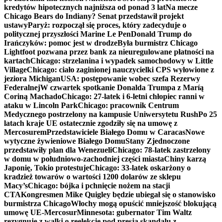
kredytów hipotecznych najniższa od ponad 3 lat
Na mecze
Chicago Bears do Indiany? Senat przedstawił projekt
ustawy
Paryż: rozpoczął się proces, który zadecyduje o
politycznej przyszłości Marine Le Pen
Donald Trump do
Irańczyków: pomoc jest w drodze
Była burmistrz Chicago
Lightfoot pozwana przez bank za nieuregulowane płatności na
kartach
Chicago: strzelanina i wypadek samochodowy w Little
Village
Chicago: ciało zaginionej nauczycielki CPS wyłowione z
jeziora Michigan
USA: postępowanie wobec szefa Rezerwy
Federalnej
W czwartek spotkanie Donalda Trumpa z Maríą
Coriną Machado
Chicago: 27-latek i 6-letni chłopiec ranni w
ataku w Lincoln Park
Chicago: pracownik Centrum
Medycznego postrzelony na kampusie Uniwersytetu Rush
Po 25
latach kraje UE ostatecznie zgodziły się na umowę z
Mercosurem
Przedstawiciele Białego Domu w Caracas
Nowe
wytyczne żywieniowe Białego Domu
Stany Zjednoczone
przedstawiły plan dla Wenezueli
Chicago: 78-latek zastrzelony
w domu w południowo-zachodniej części miasta
Chiny karzą
Japonię, Tokio protestuje
Chicago: 33-latek oskarżony o
kradzież towarów o wartości 1200 dolarów ze sklepu
Macy’s
Chicago: bójka i pchnięcie nożem na stacji
CTA
Kongresmen Mike Quigley będzie ubiegał się o stanowisko
burmistrza Chicago
Włochy mogą opuścić mniejszość blokującą
umowę UE-Mercosur
Minnesota: gubernator Tim Waltz
rezygnuje z walki o reelekcję pod presją skandalu z