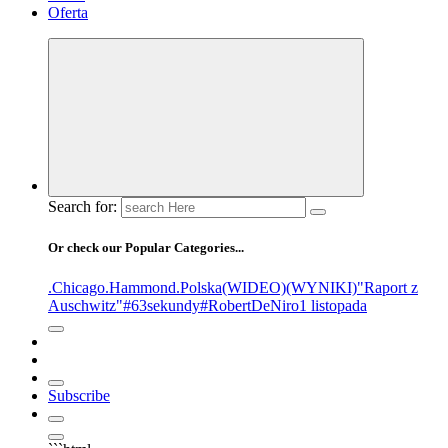
Oferta
Search for:
Or check our Popular Categories...
.Chicago
.Hammond
.Polska
(WIDEO)
(WYNIKI)
"Raport z
Auschwitz"
#63sekundy
#RobertDeNiro
1 listopada
Subscribe