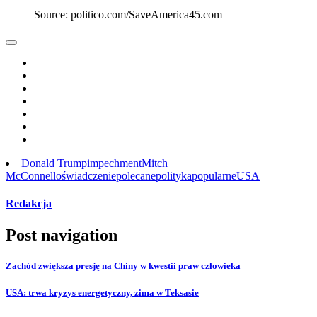
Source: politico.com/SaveAmerica45.com
Donald Trump
impechment
Mitch
McConnell
oświadczenie
polecane
polityka
popularne
USA
Redakcja
Post navigation
Zachód zwiększa presję na Chiny w kwestii praw człowieka
USA: trwa kryzys energetyczny, zima w Teksasie