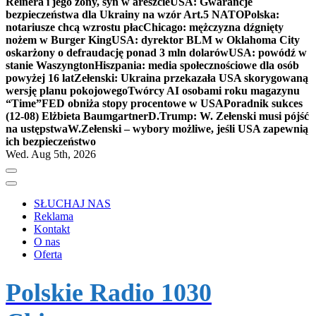
Reinera i jego żony, syn w areszcie
USA: Gwarancje
bezpieczeństwa dla Ukrainy na wzór Art.5 NATO
Polska:
notariusze chcą wzrostu płac
Chicago: mężczyzna dźgnięty
nożem w Burger King
USA: dyrektor BLM w Oklahoma City
oskarżony o defraudację ponad 3 mln dolarów
USA: powódź w
stanie Waszyngton
Hiszpania: media społecznościowe dla osób
powyżej 16 lat
Zełenski: Ukraina przekazała USA skorygowaną
wersję planu pokojowego
Twórcy AI osobami roku magazynu
“Time”
FED obniża stopy procentowe w USA
Poradnik sukces
(12-08) Elżbieta Baumgartner
D.Trump: W. Zełenski musi pójść
na ustępstwa
W.Zełenski – wybory możliwe, jeśli USA zapewnią
ich bezpieczeństwo
Wed. Aug 5th, 2026
SŁUCHAJ NAS
Reklama
Kontakt
O nas
Oferta
Polskie Radio 1030