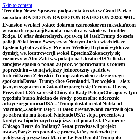
Skip to content
Trending News:
Sprawca podpalenia krzyża w Grant Park z
zarzutami
RADIOTON RADIOTON RADIOTON 2026! ❤️
IL:
Evanston wypłaci tysiące dolarom czarnoskórym mieszkańcom
w ramach reparacji
Kanada: masakra w szkole w Tumbler
Ridge. 10 ofiar śmiertelnych, sprawcą 18-latek
Trump do szefa
policji 20 lat temu: “wszyscy w Nowym Jorku wiedzieli, że
Epstein był obrzydliwy”
Premier Wielkiej Brytanii wyklucza
dymisję ws. kontrowersji wokół Epsteina
Zakończyły się
rozmowy w Abu Zabi ws. pokoju na Ukrainie
USA: liczba
zabójstw spadła o ponad 20 proc. w porównaniu z rokiem
poprzednim – to największy jednoroczny spadek w
historii
Davos: Zełenski i Trump zadowoleni z dzisiejszego
spotkania
Davos: Trump chce Grenlandii. Bez wojska – ale z
jasnym sygnałem do świata
Rozpoczęło się Forum w Davos,
Prezydent USA zaprosił Chiny do Rady Pokoju
Chicago: w tym
tygodniu burza śnieżna do środy, potem silne uderzenie
arktycznego mrozu
USA – Trump dostał medal Nobla od
Machado
„Zabiłem tatę”: 11-latek z Pensylwanii zastrzelił ojca
po zabraniu mu konsoli Nintendo
USA: stopa procentowa
kredytów hipotecznych najniższa od ponad 3 lat
Na mecze
Chicago Bears do Indiany? Senat przedstawił projekt
ustawy
Paryż: rozpoczął się proces, który zadecyduje o
politycznej przyszłości Marine Le Pen
Donald Trump do