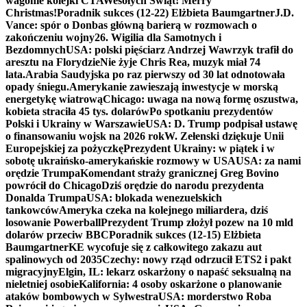
wagonie kolejki CTA
Wesołych Świąt! Merry
Christmas!
Poradnik sukces (12-22) Elżbieta Baumgartner
J.D.
Vance: spór o Donbas główną barierą w rozmowach o
zakończeniu wojny
26. Wigilia dla Samotnych i
Bezdomnych
USA: polski pięściarz Andrzej Wawrzyk trafił do
aresztu na Florydzie
Nie żyje Chris Rea, muzyk miał 74
lata.
Arabia Saudyjska po raz pierwszy od 30 lat odnotowała
opady śniegu.
Amerykanie zawieszają inwestycje w morską
energetykę wiatrową
Chicago: uwaga na nową formę oszustwa,
kobieta straciła 45 tys. dolarów
Po spotkaniu prezydentów
Polski i Ukrainy w Warszawie
USA: D. Trump podpisał ustawę
o finansowaniu wojsk na 2026 rok
W. Zełenski dziękuje Unii
Europejskiej za pożyczkę
Prezydent Ukrainy: w piątek i w
sobotę ukraińsko-amerykańskie rozmowy w USA
USA: za nami
orędzie Trumpa
Komendant straży granicznej Greg Bovino
powrócił do Chicago
Dziś orędzie do narodu prezydenta
Donalda Trumpa
USA: blokada wenezuelskich
tankowców
Ameryka czeka na kolejnego miliardera, dziś
losowanie Powerball
Prezydent Trump złożył pozew na 10 mld
dolarów przeciw BBC
Poradnik sukces (12-15) Elżbieta
Baumgartner
KE wycofuje się z całkowitego zakazu aut
spalinowych od 2035
Czechy: nowy rząd odrzucił ETS2 i pakt
migracyjny
Elgin, IL: lekarz oskarżony o napaść seksualną na
nieletniej osobie
Kalifornia: 4 osoby oskarżone o planowanie
ataków bombowych w Sylwestra
USA: morderstwo Roba