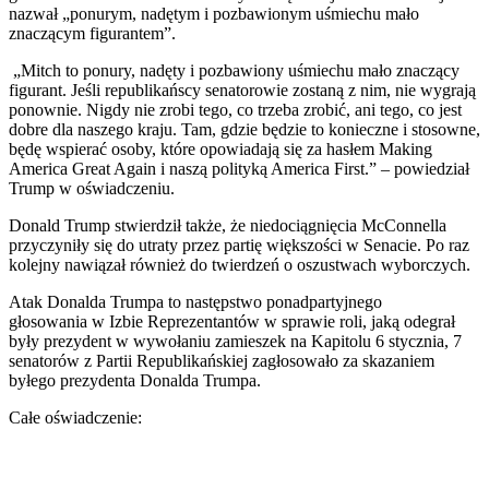
nazwał „ponurym, nadętym i pozbawionym uśmiechu mało
znaczącym figurantem”.
„Mitch to ponury, nadęty i pozbawiony uśmiechu mało znaczący
figurant. Jeśli republikańscy senatorowie zostaną z nim, nie wygrają
ponownie. Nigdy nie zrobi tego, co trzeba zrobić, ani tego, co jest
dobre dla naszego kraju. Tam, gdzie będzie to konieczne i stosowne,
będę wspierać osoby, które opowiadają się za hasłem Making
America Great Again i naszą polityką America First.” – powiedział
Trump w oświadczeniu.
Donald Trump stwierdził także, że niedociągnięcia McConnella
przyczyniły się do utraty przez partię większości w Senacie. Po raz
kolejny nawiązał również do twierdzeń o oszustwach wyborczych.
Atak Donalda Trumpa to następstwo ponadpartyjnego
głosowania w Izbie Reprezentantów w sprawie roli, jaką odegrał
były prezydent w wywołaniu zamieszek na Kapitolu 6 stycznia, 7
senatorów z Partii Republikańskiej zagłosowało za skazaniem
byłego prezydenta Donalda Trumpa.
Całe oświadczenie: