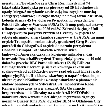
aresztu na Florydzie
Nie żyje Chris Rea, muzyk miał 74
lata.
Arabia Saudyjska po raz pierwszy od 30 lat odnotowała
opady śniegu.
Amerykanie zawieszają inwestycje w morską
energetykę wiatrową
Chicago: uwaga na nową formę oszustwa,
kobieta straciła 45 tys. dolarów
Po spotkaniu prezydentów
Polski i Ukrainy w Warszawie
USA: D. Trump podpisał ustawę
o finansowaniu wojsk na 2026 rok
W. Zełenski dziękuje Unii
Europejskiej za pożyczkę
Prezydent Ukrainy: w piątek i w
sobotę ukraińsko-amerykańskie rozmowy w USA
USA: za nami
orędzie Trumpa
Komendant straży granicznej Greg Bovino
powrócił do Chicago
Dziś orędzie do narodu prezydenta
Donalda Trumpa
USA: blokada wenezuelskich
tankowców
Ameryka czeka na kolejnego miliardera, dziś
losowanie Powerball
Prezydent Trump złożył pozew na 10 mld
dolarów przeciw BBC
Poradnik sukces (12-15) Elżbieta
Baumgartner
KE wycofuje się z całkowitego zakazu aut
spalinowych od 2035
Czechy: nowy rząd odrzucił ETS2 i pakt
migracyjny
Elgin, IL: lekarz oskarżony o napaść seksualną na
nieletniej osobie
Kalifornia: 4 osoby oskarżone o planowanie
ataków bombowych w Sylwestra
USA: morderstwo Roba
Reinera i jego żony, syn w areszcie
USA: Gwarancje
bezpieczeństwa dla Ukrainy na wzór Art.5 NATO
Polska:
notariusze chcą wzrostu płac
Chicago: mężczyzna dźgnięty
nożem w Burger King
USA: dyrektor BLM w Oklahoma City
oskarżony o defraudację ponad 3 mln dolarów
USA: powódź w