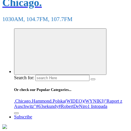
Chicago.
1030AM, 104.7FM, 107.7FM
Search for:
Or check our Popular Categories...
.Chicago
.Hammond
.Polska
(WIDEO)
(WYNIKI)
"Raport z
Auschwitz"
#63sekundy
#RobertDeNiro
1 listopada
Subscribe