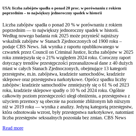
USA: liczba zabójstw spadła o ponad 20 proc. w porównaniu z rokiem
poprzednim – to największy jednoroczny spadek w historii
Liczba zabójstw spadła o ponad 20 % w porównaniu z rokiem
poprzednim — to największy jednoroczny spadek w historii.
Według nowego badania rok 2025 może przynieść najniższy
wskaźnik zabójstw w Stanach Zjednoczonych od 1900 roku –
podaje CBS News. Jak wynika z raportu opublikowanego w
czwartek przez Council on Criminal Justice, liczba zabójstw w 2025
roku zmniejszyła się o 21% względem 2024 roku. Coroczny raport
dotyczący trendów przestępczości przeanalizował dane z 40 dużych
miast w całych Stanach Zjednoczonych, obejmujące 13 kategorii
przestępstw, m.in. zabójstwa, kradzieże samochodów, kradzieże
sklepowe oraz przestępstwa narkotykowe. Oprócz spadku liczby
zabójstw: kradzieże samochodów zmniejszyły się o 61 % od 2023
roku, kradzieże sklepowe spadły o 10 % od 2024 roku. Ogólnie
całkowity poziom przestępczości uległ obniżeniu, a przestępstwa z
użyciem przemocy są obecnie na poziomie zbliżonym lub niższym
niż w 2019 roku — wynika z analizy. Jedyną kategorią przestępstw,
która odnotowała wzrost, były przestępstwa narkotykowe, natomiast
liczba przestępstw seksualnych pozostała bez zmian. CBS News
Read more