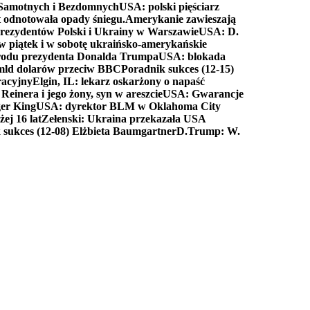
a Samotnych i Bezdomnych
USA: polski pięściarz
t odnotowała opady śniegu.
Amerykanie zawieszają
prezydentów Polski i Ukrainy w Warszawie
USA: D.
w piątek i w sobotę ukraińsko-amerykańskie
arodu prezydenta Donalda Trumpa
USA: blokada
 mld dolarów przeciw BBC
Poradnik sukces (12-15)
racyjny
Elgin, IL: lekarz oskarżony o napaść
inera i jego żony, syn w areszcie
USA: Gwarancje
er King
USA: dyrektor BLM w Oklahoma City
ej 16 lat
Zełenski: Ukraina przekazała USA
 sukces (12-08) Elżbieta Baumgartner
D.Trump: W.