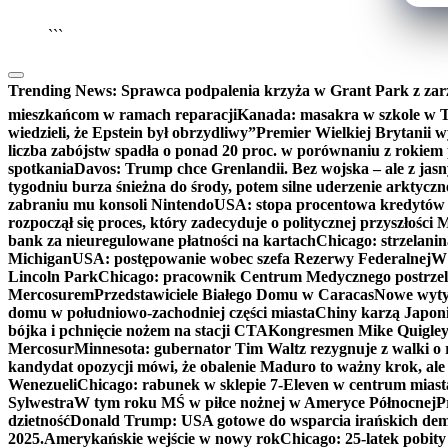
```
Trending News:
Sprawca podpalenia krzyża w Grant Park z zar
mieszkańcom w ramach reparacji
Kanada: masakra w szkole w Tu
wiedzieli, że Epstein był obrzydliwy”
Premier Wielkiej Brytanii w
liczba zabójstw spadła o ponad 20 proc. w porównaniu z rokiem 
spotkania
Davos: Trump chce Grenlandii. Bez wojska – ale z jas
tygodniu burza śnieżna do środy, potem silne uderzenie arktycz
zabraniu mu konsoli Nintendo
USA: stopa procentowa kredytów h
rozpoczął się proces, który zadecyduje o politycznej przyszłości
bank za nieuregulowane płatności na kartach
Chicago: strzelani
Michigan
USA: postępowanie wobec szefa Rezerwy Federalnej
W 
Lincoln Park
Chicago: pracownik Centrum Medycznego postrzel
Mercosurem
Przedstawiciele Białego Domu w Caracas
Nowe wyty
domu w południowo-zachodniej części miasta
Chiny karzą Japoni
bójka i pchnięcie nożem na stacji CTA
Kongresmen Mike Quigley b
Mercosur
Minnesota: gubernator Tim Waltz rezygnuje z walki o 
kandydat opozycji mówi, że obalenie Maduro to ważny krok, ale
Wenezueli
Chicago: rabunek w sklepie 7-Eleven w centrum miast
Sylwestra
W tym roku MŚ w piłce nożnej w Ameryce Północnej
P
dzietność
Donald Trump: USA gotowe do wsparcia irańskich de
2025.
Amerykańskie wejście w nowy rok
Chicago: 25-latek pobit