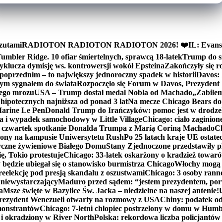
zutami
RADIOTON RADIOTON RADIOTON 2026! ❤️
IL: Evans
mbler Ridge. 10 ofiar śmiertelnych, sprawcą 18-latek
Trump do sz
yklucza dymisję ws. kontrowersji wokół Epsteina
Zakończyły się 
poprzednim – to największy jednoroczny spadek w historii
Davos: 
nym sygnałem do świata
Rozpoczęło się Forum w Davos, Prezydent
nego mrozu
USA – Trump dostał medal Nobla od Machado
„Zabiłem 
ipotecznych najniższa od ponad 3 lat
Na mecze Chicago Bears do 
 Marine Le Pen
Donald Trump do Irańczyków: pomoc jest w drodze
na i wypadek samochodowy w Little Village
Chicago: ciało zaginion
czwartek spotkanie Donalda Trumpa z Maríą Coriną Machado
Ch
ony na kampusie Uniwersytetu Rush
Po 25 latach kraje UE ostate
czne żywieniowe Białego Domu
Stany Zjednoczone przedstawiły p
ę, Tokio protestuje
Chicago: 33-latek oskarżony o kradzież towaró
ędzie ubiegał się o stanowisko burmistrza Chicago
Włochy mogą 
reelekcję pod presją skandalu z oszustwami
Chicago: 3 osoby rann
 niewystarczający
Maduro przed sądem: “jestem prezydentem, po
a
Msze święte w Bazylice Św. Jacka – niedzielne na naszej antenie!
rezydent Wenezueli otwarty na rozmowy z USA
Chiny: podatek o
monstrantów
Chicago: 7-letni chłopiec postrzelony w domu w Hum
y i okradziony w River North
Polska: rekordowa liczba policjantów