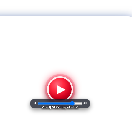
▶
🔈
🔊
Kliknij PLAY, aby słuchać