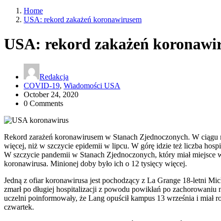
Home
USA: rekord zakażeń koronawirusem
USA: rekord zakażeń koronawi
Redakcja
COVID-19
,
Wiadomości USA
October 24, 2020
0 Comments
Rekord zarażeń koronawirusem w Stanach Zjednoczonych. W ciągu 
więcej, niż w szczycie epidemii w lipcu. W górę idzie też liczba hospit
W szczycie pandemii w Stanach Zjednoczonych, który miał miejsce 
koronawirusa. Minionej doby było ich o 12 tysięcy więcej.
Jedną z ofiar koronawirusa jest pochodzący z La Grange 18-letni Mi
zmarł po długiej hospitalizacji z powodu powikłań po zachorowaniu
uczelni poinformowały, że Lang opuścił kampus 13 września i miał
czwartek.