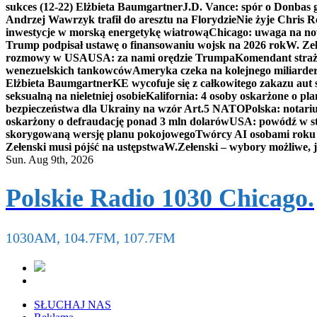
sukces (12-22) Elżbieta Baumgartner
J.D. Vance: spór o Donbas
Andrzej Wawrzyk trafił do aresztu na Florydzie
Nie żyje Chris R
inwestycje w morską energetykę wiatrową
Chicago: uwaga na now
Trump podpisał ustawę o finansowaniu wojsk na 2026 rok
W. Zeł
rozmowy w USA
USA: za nami orędzie Trumpa
Komendant straż
wenezuelskich tankowców
Ameryka czeka na kolejnego miliarder
Elżbieta Baumgartner
KE wycofuje się z całkowitego zakazu aut
seksualną na nieletniej osobie
Kalifornia: 4 osoby oskarżone o 
bezpieczeństwa dla Ukrainy na wzór Art.5 NATO
Polska: notari
oskarżony o defraudację ponad 3 mln dolarów
USA: powódź w s
skorygowaną wersję planu pokojowego
Twórcy AI osobami rok
Zełenski musi pójść na ustępstwa
W.Zełenski – wybory możliwe, j
Sun. Aug 9th, 2026
Polskie Radio 1030 Chicago.
1030AM, 104.7FM, 107.7FM
SŁUCHAJ NAS