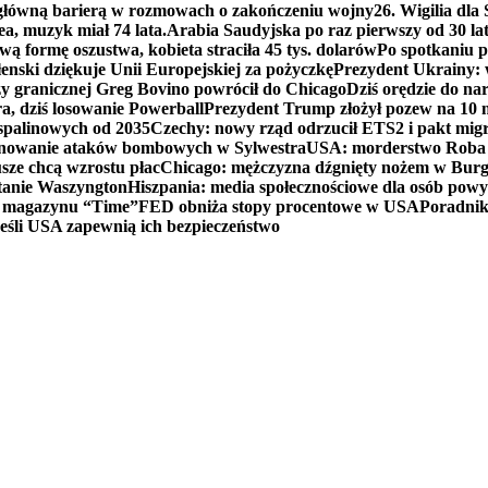
 główną barierą w rozmowach o zakończeniu wojny
26. Wigilia dl
ea, muzyk miał 74 lata.
Arabia Saudyjska po raz pierwszy od 30 la
ą formę oszustwa, kobieta straciła 45 tys. dolarów
Po spotkaniu 
enski dziękuje Unii Europejskiej za pożyczkę
Prezydent Ukrainy: 
y granicznej Greg Bovino powrócił do Chicago
Dziś orędzie do n
a, dziś losowanie Powerball
Prezydent Trump złożył pozew na 10
 spalinowych od 2035
Czechy: nowy rząd odrzucił ETS2 i pakt mig
planowanie ataków bombowych w Sylwestra
USA: morderstwo Roba Re
usze chcą wzrostu płac
Chicago: mężczyzna dźgnięty nożem w Burg
tanie Waszyngton
Hiszpania: media społecznościowe dla osób powyż
u magazynu “Time”
FED obniża stopy procentowe w USA
Poradnik
eśli USA zapewnią ich bezpieczeństwo