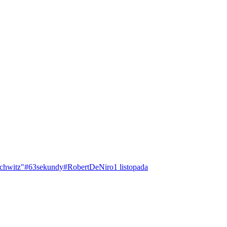
chwitz"
#63sekundy
#RobertDeNiro
1 listopada