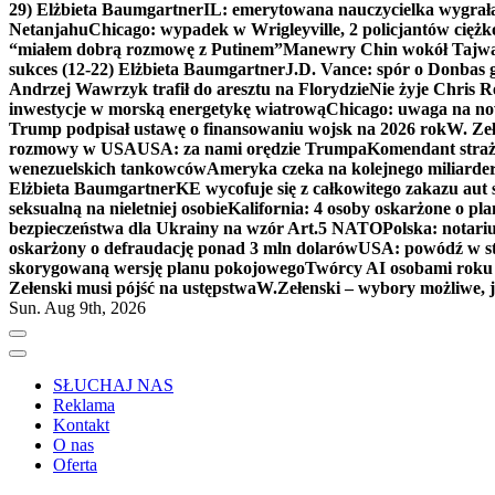
29) Elżbieta Baumgartner
IL: emerytowana nauczycielka wygrała 
Netanjahu
Chicago: wypadek w Wrigleyville, 2 policjantów cięż
“miałem dobrą rozmowę z Putinem”
Manewry Chin wokół Tajw
sukces (12-22) Elżbieta Baumgartner
J.D. Vance: spór o Donbas
Andrzej Wawrzyk trafił do aresztu na Florydzie
Nie żyje Chris R
inwestycje w morską energetykę wiatrową
Chicago: uwaga na now
Trump podpisał ustawę o finansowaniu wojsk na 2026 rok
W. Zeł
rozmowy w USA
USA: za nami orędzie Trumpa
Komendant straż
wenezuelskich tankowców
Ameryka czeka na kolejnego miliarder
Elżbieta Baumgartner
KE wycofuje się z całkowitego zakazu aut
seksualną na nieletniej osobie
Kalifornia: 4 osoby oskarżone o 
bezpieczeństwa dla Ukrainy na wzór Art.5 NATO
Polska: notari
oskarżony o defraudację ponad 3 mln dolarów
USA: powódź w s
skorygowaną wersję planu pokojowego
Twórcy AI osobami rok
Zełenski musi pójść na ustępstwa
W.Zełenski – wybory możliwe, j
Sun. Aug 9th, 2026
SŁUCHAJ NAS
Reklama
Kontakt
O nas
Oferta