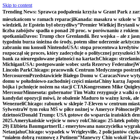
Skip to content
Trending News:
Sprawca podpalenia krzyża w Grant Park z zar
mieszkańcom w ramach reparacji
Kanada: masakra w szkole w Tu
wiedzieli, że Epstein był obrzydliwy”
Premier Wielkiej Brytanii w
liczba zabójstw spadła o ponad 20 proc. w porównaniu z rokiem 
spotkania
Davos: Trump chce Grenlandii. Bez wojska – ale z jas
tygodniu burza śnieżna do środy, potem silne uderzenie arktycz
zabraniu mu konsoli Nintendo
USA: stopa procentowa kredytów h
rozpoczął się proces, który zadecyduje o politycznej przyszłości
bank za nieuregulowane płatności na kartach
Chicago: strzelani
Michigan
USA: postępowanie wobec szefa Rezerwy Federalnej
W 
Lincoln Park
Chicago: pracownik Centrum Medycznego postrzel
Mercosurem
Przedstawiciele Białego Domu w Caracas
Nowe wyty
domu w południowo-zachodniej części miasta
Chiny karzą Japoni
bójka i pchnięcie nożem na stacji CTA
Kongresmen Mike Quigley b
Mercosur
Minnesota: gubernator Tim Waltz rezygnuje z walki o 
kandydat opozycji mówi, że obalenie Maduro to ważny krok, ale
Wenezueli
Chicago: rabunek w sklepie 7-Eleven w centrum miast
Sylwestra
W tym roku MŚ w piłce nożnej w Ameryce Północnej
P
dzietność
Donald Trump: USA gotowe do wsparcia irańskich de
2025.
Amerykańskie wejście w nowy rok
Chicago: 25-latek pobit
29) Elżbieta Baumgartner
IL: emerytowana nauczycielka wygrała 
Netanjahu
Chicago: wypadek w Wrigleyville, 2 policjantów cięż
“miałem dobrą rozmowę z Putinem”
Manewry Chin wokół Tajw