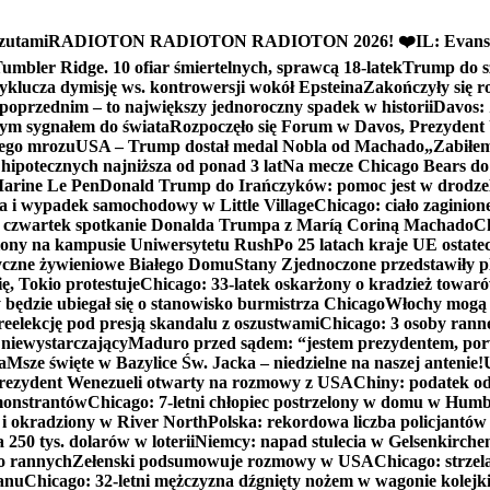
zutami
RADIOTON RADIOTON RADIOTON 2026! ❤️
IL: Evans
mbler Ridge. 10 ofiar śmiertelnych, sprawcą 18-latek
Trump do sz
yklucza dymisję ws. kontrowersji wokół Epsteina
Zakończyły się 
poprzednim – to największy jednoroczny spadek w historii
Davos: 
nym sygnałem do świata
Rozpoczęło się Forum w Davos, Prezydent
nego mrozu
USA – Trump dostał medal Nobla od Machado
„Zabiłem 
ipotecznych najniższa od ponad 3 lat
Na mecze Chicago Bears do 
 Marine Le Pen
Donald Trump do Irańczyków: pomoc jest w drodze
na i wypadek samochodowy w Little Village
Chicago: ciało zaginion
czwartek spotkanie Donalda Trumpa z Maríą Coriną Machado
Ch
ony na kampusie Uniwersytetu Rush
Po 25 latach kraje UE ostate
czne żywieniowe Białego Domu
Stany Zjednoczone przedstawiły p
ę, Tokio protestuje
Chicago: 33-latek oskarżony o kradzież towaró
ędzie ubiegał się o stanowisko burmistrza Chicago
Włochy mogą 
reelekcję pod presją skandalu z oszustwami
Chicago: 3 osoby rann
 niewystarczający
Maduro przed sądem: “jestem prezydentem, po
a
Msze święte w Bazylice Św. Jacka – niedzielne na naszej antenie!
rezydent Wenezueli otwarty na rozmowy z USA
Chiny: podatek o
monstrantów
Chicago: 7-letni chłopiec postrzelony w domu w Hum
y i okradziony w River North
Polska: rekordowa liczba policjantów
250 tys. dolarów w loterii
Niemcy: napad stulecia w Gelsenkirche
ko rannych
Zełenski podsumowuje rozmowy w USA
Chicago: strzel
anu
Chicago: 32-letni mężczyzna dźgnięty nożem w wagonie kolej