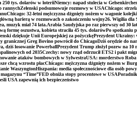
250 tys. dolarów w loterii
Niemcy: napad stulecia w Gelsenkirche
ko rannych
Zełenski podsumowuje rozmowy w USA
Chicago: strzel
anu
Chicago: 32-letni mężczyzna dźgnięty nożem w wagonie kolej
 główną barierą w rozmowach o zakończeniu wojny
26. Wigilia dl
ea, muzyk miał 74 lata.
Arabia Saudyjska po raz pierwszy od 30 la
ą formę oszustwa, kobieta straciła 45 tys. dolarów
Po spotkaniu 
enski dziękuje Unii Europejskiej za pożyczkę
Prezydent Ukrainy: 
y granicznej Greg Bovino powrócił do Chicago
Dziś orędzie do n
a, dziś losowanie Powerball
Prezydent Trump złożył pozew na 10
 spalinowych od 2035
Czechy: nowy rząd odrzucił ETS2 i pakt mig
planowanie ataków bombowych w Sylwestra
USA: morderstwo Roba Re
usze chcą wzrostu płac
Chicago: mężczyzna dźgnięty nożem w Burg
tanie Waszyngton
Hiszpania: media społecznościowe dla osób powyż
u magazynu “Time”
FED obniża stopy procentowe w USA
Poradnik
eśli USA zapewnią ich bezpieczeństwo