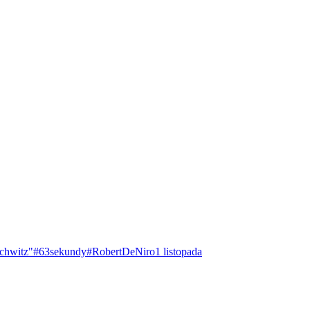
chwitz"
#63sekundy
#RobertDeNiro
1 listopada