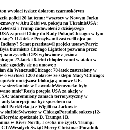
ton wypłaci tysiące dolarom czarnoskórym
efa policji 20 lat temu: “wszyscy w Nowym Jorku
rozmowy w Abu Zabi ws. pokoju na Ukrainie
USA:
Zełenski i Trump zadowoleni z dzisiejszego
 USA zaprosił Chiny do Rady Pokoju
Chicago: w tym
tatę”: 11-latek z Pensylwanii zastrzelił ojca po
Indiany? Senat przedstawił projekt ustawy
Paryż:
Była burmistrz Chicago Lightfoot pozwana przez
ej nauczycielki CPS wyłowione z jeziora
icago: 27-latek i 6-letni chłopiec ranni w ataku w
cznie zgodziły się na umowę z
lan dla Wenezueli
Chicago: 78-latek zastrzelony w
w o wartości 1200 dolarów ze sklepu Macy’s
Chicago:
opuścić mniejszość blokującą umowę UE-
e w strzelaninie w Lawndale
Wenezuela: były
rwano mnie”
Rosja potępia USA za akcję w
USA: udaremniony zamach terrorystyczny w
d antykoncepcji ma być sposobem na
boldt Park
Relacja z Wigilii na Jackowie
 w służbie
Sylwester w Chicago
Poradnik sukces (12-
n
Floryda: spotkanie D. Trumpa i B.
anina w River North, 1 osoba nie żyje
D. Trump:
ki CTA
Wesołych Świąt! Merry Christmas!
Poradnik