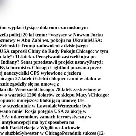
ton wypłaci tysiące dolarom czarnoskórym
efa policji 20 lat temu: “wszyscy w Nowym Jorku
rozmowy w Abu Zabi ws. pokoju na Ukrainie
USA:
Zełenski i Trump zadowoleni z dzisiejszego
 USA zaprosił Chiny do Rady Pokoju
Chicago: w tym
tatę”: 11-latek z Pensylwanii zastrzelił ojca po
Indiany? Senat przedstawił projekt ustawy
Paryż:
Była burmistrz Chicago Lightfoot pozwana przez
ej nauczycielki CPS wyłowione z jeziora
icago: 27-latek i 6-letni chłopiec ranni w ataku w
cznie zgodziły się na umowę z
lan dla Wenezueli
Chicago: 78-latek zastrzelony w
w o wartości 1200 dolarów ze sklepu Macy’s
Chicago:
opuścić mniejszość blokującą umowę UE-
e w strzelaninie w Lawndale
Wenezuela: były
rwano mnie”
Rosja potępia USA za akcję w
USA: udaremniony zamach terrorystyczny w
d antykoncepcji ma być sposobem na
boldt Park
Relacja z Wigilii na Jackowie
 w służbie
Sylwester w Chicago
Poradnik sukces (12-