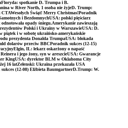
n
Floryda: spotkanie D. Trumpa i B.
anina w River North, 1 osoba nie żyje
D. Trump:
ki CTA
Wesołych Świąt! Merry Christmas!
Poradnik
a Samotnych i Bezdomnych
USA: polski pięściarz
t odnotowała opady śniegu.
Amerykanie zawieszają
prezydentów Polski i Ukrainy w Warszawie
USA: D.
w piątek i w sobotę ukraińsko-amerykańskie
arodu prezydenta Donalda Trumpa
USA: blokada
 mld dolarów przeciw BBC
Poradnik sukces (12-15)
racyjny
Elgin, IL: lekarz oskarżony o napaść
inera i jego żony, syn w areszcie
USA: Gwarancje
er King
USA: dyrektor BLM w Oklahoma City
ej 16 lat
Zełenski: Ukraina przekazała USA
 sukces (12-08) Elżbieta Baumgartner
D.Trump: W.