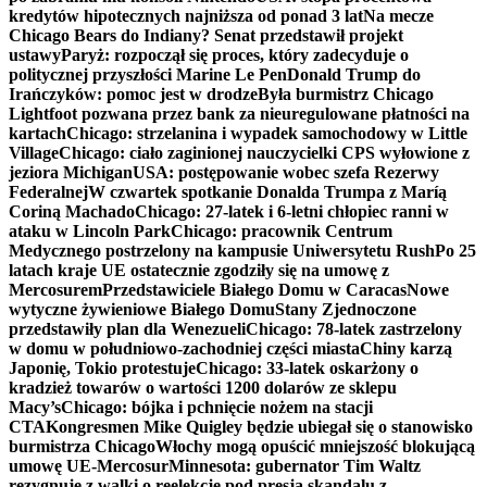
kredytów hipotecznych najniższa od ponad 3 lat
Na mecze
Chicago Bears do Indiany? Senat przedstawił projekt
ustawy
Paryż: rozpoczął się proces, który zadecyduje o
politycznej przyszłości Marine Le Pen
Donald Trump do
Irańczyków: pomoc jest w drodze
Była burmistrz Chicago
Lightfoot pozwana przez bank za nieuregulowane płatności na
kartach
Chicago: strzelanina i wypadek samochodowy w Little
Village
Chicago: ciało zaginionej nauczycielki CPS wyłowione z
jeziora Michigan
USA: postępowanie wobec szefa Rezerwy
Federalnej
W czwartek spotkanie Donalda Trumpa z Maríą
Coriną Machado
Chicago: 27-latek i 6-letni chłopiec ranni w
ataku w Lincoln Park
Chicago: pracownik Centrum
Medycznego postrzelony na kampusie Uniwersytetu Rush
Po 25
latach kraje UE ostatecznie zgodziły się na umowę z
Mercosurem
Przedstawiciele Białego Domu w Caracas
Nowe
wytyczne żywieniowe Białego Domu
Stany Zjednoczone
przedstawiły plan dla Wenezueli
Chicago: 78-latek zastrzelony
w domu w południowo-zachodniej części miasta
Chiny karzą
Japonię, Tokio protestuje
Chicago: 33-latek oskarżony o
kradzież towarów o wartości 1200 dolarów ze sklepu
Macy’s
Chicago: bójka i pchnięcie nożem na stacji
CTA
Kongresmen Mike Quigley będzie ubiegał się o stanowisko
burmistrza Chicago
Włochy mogą opuścić mniejszość blokującą
umowę UE-Mercosur
Minnesota: gubernator Tim Waltz
rezygnuje z walki o reelekcję pod presją skandalu z