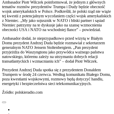
Ambasador Piotr Wilczek poinformował, że jednym z głównych
tematów rozmów prezydentów Trumpa i Dudy będzie obecność
wojsk amerykańskich w Polsce. Podkreślił, że polski rząd nie wiąże
tej kwestii z potencjalnym wycofaniem części wojsk amerykańskich
z Niemiec. „My jako sojusznik w NATO i bliski partner i sąsiad
Niemiec patrzymy na te dyskusje jako na szansę wzmocnienia
obecności USA i NATO na wschodniej flance” – powiedział.
Ambasador dodał, że nieprzypadkowo przed wizytą w Białym
Domu prezydent Andrzej Duda będzie rozmawiał z sekretarzem
generalnym NATO Jensem Stoltenbergiem. „Pan prezydent
przyjeżdża do Waszyngtonu jako przywódca ważnego państwa
natowskiego, któremu zależy na utrzymaniu dobrych relacji
transatlantyckich i wzmacnianiu ich” – dodał Piotr Wilczek.
Prezydent Andrzej Duda spotka się z prezydentem Donaldem
Trumpem w środę 24 czerwca. Według komunikatu Białego Domu,
poza kwestiami wojskowymi, rozmowy będą dotyczyć handlu,
energetyki i bezpieczeństwa sieci telekomunikacyjnych.
Źródło: polskieradio.com