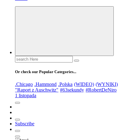
Search
for:
Or check our Popular Categories...
.Chicago
.Hammond
.Polska
(WIDEO)
(WYNIKI)
"Raport z Auschwitz"
#63sekundy
#RobertDeNiro
1 listopada
Subscribe