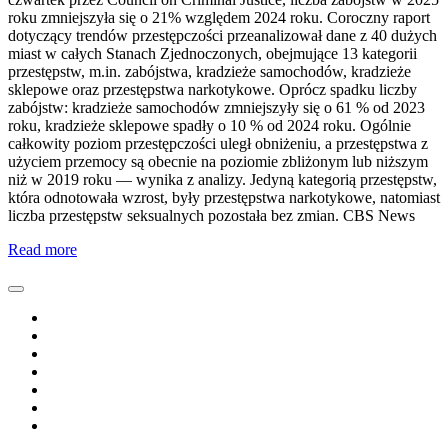
roku zmniejszyła się o 21% względem 2024 roku. Coroczny raport
dotyczący trendów przestępczości przeanalizował dane z 40 dużych
miast w całych Stanach Zjednoczonych, obejmujące 13 kategorii
przestępstw, m.in. zabójstwa, kradzieże samochodów, kradzieże
sklepowe oraz przestępstwa narkotykowe. Oprócz spadku liczby
zabójstw: kradzieże samochodów zmniejszyły się o 61 % od 2023
roku, kradzieże sklepowe spadły o 10 % od 2024 roku. Ogólnie
całkowity poziom przestępczości uległ obniżeniu, a przestępstwa z
użyciem przemocy są obecnie na poziomie zbliżonym lub niższym
niż w 2019 roku — wynika z analizy. Jedyną kategorią przestępstw,
która odnotowała wzrost, były przestępstwa narkotykowe, natomiast
liczba przestępstw seksualnych pozostała bez zmian. CBS News
Read more