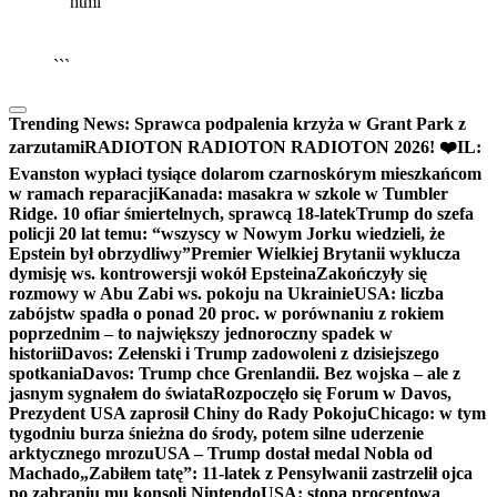
```html
▶
Kliknij PLAY, aby słuchać
🔈
🔊
```
Trending News:
Sprawca podpalenia krzyża w Grant Park z
zarzutami
RADIOTON RADIOTON RADIOTON 2026! ❤️
IL:
Evanston wypłaci tysiące dolarom czarnoskórym mieszkańcom
w ramach reparacji
Kanada: masakra w szkole w Tumbler
Ridge. 10 ofiar śmiertelnych, sprawcą 18-latek
Trump do szefa
policji 20 lat temu: “wszyscy w Nowym Jorku wiedzieli, że
Epstein był obrzydliwy”
Premier Wielkiej Brytanii wyklucza
dymisję ws. kontrowersji wokół Epsteina
Zakończyły się
rozmowy w Abu Zabi ws. pokoju na Ukrainie
USA: liczba
zabójstw spadła o ponad 20 proc. w porównaniu z rokiem
poprzednim – to największy jednoroczny spadek w
historii
Davos: Zełenski i Trump zadowoleni z dzisiejszego
spotkania
Davos: Trump chce Grenlandii. Bez wojska – ale z
jasnym sygnałem do świata
Rozpoczęło się Forum w Davos,
Prezydent USA zaprosił Chiny do Rady Pokoju
Chicago: w tym
tygodniu burza śnieżna do środy, potem silne uderzenie
arktycznego mrozu
USA – Trump dostał medal Nobla od
Machado
„Zabiłem tatę”: 11-latek z Pensylwanii zastrzelił ojca
po zabraniu mu konsoli Nintendo
USA: stopa procentowa