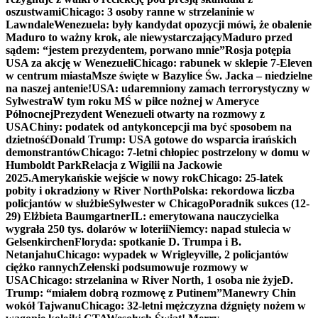
oszustwami
Chicago: 3 osoby ranne w strzelaninie w
Lawndale
Wenezuela: były kandydat opozycji mówi, że obalenie
Maduro to ważny krok, ale niewystarczający
Maduro przed
sądem: “jestem prezydentem, porwano mnie”
Rosja potępia
USA za akcję w Wenezueli
Chicago: rabunek w sklepie 7-Eleven
w centrum miasta
Msze święte w Bazylice Św. Jacka – niedzielne
na naszej antenie!
USA: udaremniony zamach terrorystyczny w
Sylwestra
W tym roku MŚ w piłce nożnej w Ameryce
Północnej
Prezydent Wenezueli otwarty na rozmowy z
USA
Chiny: podatek od antykoncepcji ma być sposobem na
dzietność
Donald Trump: USA gotowe do wsparcia irańskich
demonstrantów
Chicago: 7-letni chłopiec postrzelony w domu w
Humboldt Park
Relacja z Wigilii na Jackowie
2025.
Amerykańskie wejście w nowy rok
Chicago: 25-latek
pobity i okradziony w River North
Polska: rekordowa liczba
policjantów w służbie
Sylwester w Chicago
Poradnik sukces (12-
29) Elżbieta Baumgartner
IL: emerytowana nauczycielka
wygrała 250 tys. dolarów w loterii
Niemcy: napad stulecia w
Gelsenkirchen
Floryda: spotkanie D. Trumpa i B.
Netanjahu
Chicago: wypadek w Wrigleyville, 2 policjantów
ciężko rannych
Zełenski podsumowuje rozmowy w
USA
Chicago: strzelanina w River North, 1 osoba nie żyje
D.
Trump: “miałem dobrą rozmowę z Putinem”
Manewry Chin
wokół Tajwanu
Chicago: 32-letni mężczyzna dźgnięty nożem w