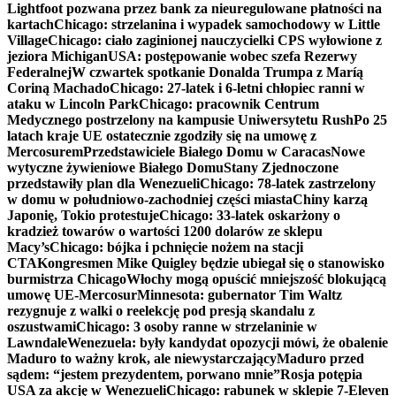
Lightfoot pozwana przez bank za nieuregulowane płatności na
kartach
Chicago: strzelanina i wypadek samochodowy w Little
Village
Chicago: ciało zaginionej nauczycielki CPS wyłowione z
jeziora Michigan
USA: postępowanie wobec szefa Rezerwy
Federalnej
W czwartek spotkanie Donalda Trumpa z Maríą
Coriną Machado
Chicago: 27-latek i 6-letni chłopiec ranni w
ataku w Lincoln Park
Chicago: pracownik Centrum
Medycznego postrzelony na kampusie Uniwersytetu Rush
Po 25
latach kraje UE ostatecznie zgodziły się na umowę z
Mercosurem
Przedstawiciele Białego Domu w Caracas
Nowe
wytyczne żywieniowe Białego Domu
Stany Zjednoczone
przedstawiły plan dla Wenezueli
Chicago: 78-latek zastrzelony
w domu w południowo-zachodniej części miasta
Chiny karzą
Japonię, Tokio protestuje
Chicago: 33-latek oskarżony o
kradzież towarów o wartości 1200 dolarów ze sklepu
Macy’s
Chicago: bójka i pchnięcie nożem na stacji
CTA
Kongresmen Mike Quigley będzie ubiegał się o stanowisko
burmistrza Chicago
Włochy mogą opuścić mniejszość blokującą
umowę UE-Mercosur
Minnesota: gubernator Tim Waltz
rezygnuje z walki o reelekcję pod presją skandalu z
oszustwami
Chicago: 3 osoby ranne w strzelaninie w
Lawndale
Wenezuela: były kandydat opozycji mówi, że obalenie
Maduro to ważny krok, ale niewystarczający
Maduro przed
sądem: “jestem prezydentem, porwano mnie”
Rosja potępia
USA za akcję w Wenezueli
Chicago: rabunek w sklepie 7-Eleven