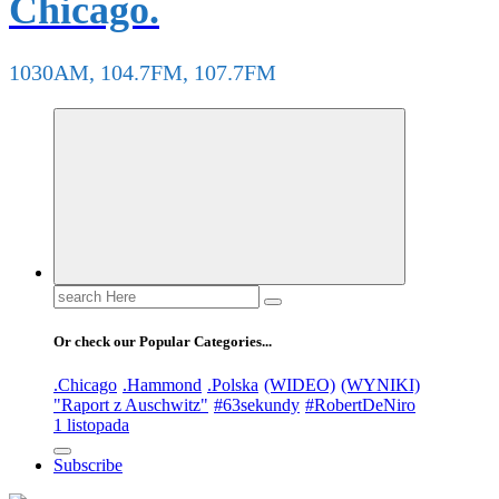
Chicago.
1030AM, 104.7FM, 107.7FM
Search
for:
Or check our Popular Categories...
.Chicago
.Hammond
.Polska
(WIDEO)
(WYNIKI)
"Raport z Auschwitz"
#63sekundy
#RobertDeNiro
1 listopada
Subscribe