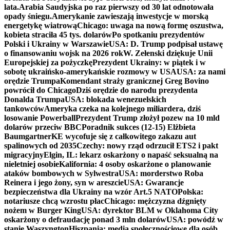
lata.
Arabia Saudyjska po raz pierwszy od 30 lat odnotowała
opady śniegu.
Amerykanie zawieszają inwestycje w morską
energetykę wiatrową
Chicago: uwaga na nową formę oszustwa,
kobieta straciła 45 tys. dolarów
Po spotkaniu prezydentów
Polski i Ukrainy w Warszawie
USA: D. Trump podpisał ustawę
o finansowaniu wojsk na 2026 rok
W. Zełenski dziękuje Unii
Europejskiej za pożyczkę
Prezydent Ukrainy: w piątek i w
sobotę ukraińsko-amerykańskie rozmowy w USA
USA: za nami
orędzie Trumpa
Komendant straży granicznej Greg Bovino
powrócił do Chicago
Dziś orędzie do narodu prezydenta
Donalda Trumpa
USA: blokada wenezuelskich
tankowców
Ameryka czeka na kolejnego miliardera, dziś
losowanie Powerball
Prezydent Trump złożył pozew na 10 mld
dolarów przeciw BBC
Poradnik sukces (12-15) Elżbieta
Baumgartner
KE wycofuje się z całkowitego zakazu aut
spalinowych od 2035
Czechy: nowy rząd odrzucił ETS2 i pakt
migracyjny
Elgin, IL: lekarz oskarżony o napaść seksualną na
nieletniej osobie
Kalifornia: 4 osoby oskarżone o planowanie
ataków bombowych w Sylwestra
USA: morderstwo Roba
Reinera i jego żony, syn w areszcie
USA: Gwarancje
bezpieczeństwa dla Ukrainy na wzór Art.5 NATO
Polska:
notariusze chcą wzrostu płac
Chicago: mężczyzna dźgnięty
nożem w Burger King
USA: dyrektor BLM w Oklahoma City
oskarżony o defraudację ponad 3 mln dolarów
USA: powódź w
stanie Waszyngton
Hiszpania: media społecznościowe dla osób