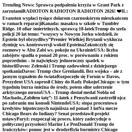
Skip
Trending News:
Sprawca podpalenia krzyża w Grant Park z
to
zarzutami
RADIOTON RADIOTON RADIOTON 2026! ❤️
IL:
content
Evanston wypłaci tysiące dolarom czarnoskórym mieszkańcom
w ramach reparacji
Kanada: masakra w szkole w Tumbler
Ridge. 10 ofiar śmiertelnych, sprawcą 18-latek
Trump do szefa
policji 20 lat temu: “wszyscy w Nowym Jorku wiedzieli, że
Epstein był obrzydliwy”
Premier Wielkiej Brytanii wyklucza
dymisję ws. kontrowersji wokół Epsteina
Zakończyły się
rozmowy w Abu Zabi ws. pokoju na Ukrainie
USA: liczba
zabójstw spadła o ponad 20 proc. w porównaniu z rokiem
poprzednim – to największy jednoroczny spadek w
historii
Davos: Zełenski i Trump zadowoleni z dzisiejszego
spotkania
Davos: Trump chce Grenlandii. Bez wojska – ale z
jasnym sygnałem do świata
Rozpoczęło się Forum w Davos,
Prezydent USA zaprosił Chiny do Rady Pokoju
Chicago: w tym
tygodniu burza śnieżna do środy, potem silne uderzenie
arktycznego mrozu
USA – Trump dostał medal Nobla od
Machado
„Zabiłem tatę”: 11-latek z Pensylwanii zastrzelił ojca
po zabraniu mu konsoli Nintendo
USA: stopa procentowa
kredytów hipotecznych najniższa od ponad 3 lat
Na mecze
Chicago Bears do Indiany? Senat przedstawił projekt
ustawy
Paryż: rozpoczął się proces, który zadecyduje o
politycznej przyszłości Marine Le Pen
Donald Trump do
Irańczyków: pomoc jest w drodze
Była burmistrz Chicago