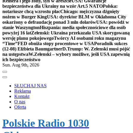
Reinera i jego żony, syn w areszcie
USA: Gwarancje
bezpieczeństwa dla Ukrainy na wzór Art.5 NATO
Polska:
notariusze chcą wzrostu płac
Chicago: mężczyzna dźgnięty
nożem w Burger King
USA: dyrektor BLM w Oklahoma City
oskarżony o defraudację ponad 3 mln dolarów
USA: powódź w
stanie Waszyngton
Hiszpania: media społecznościowe dla osób
powyżej 16 lat
Zełenski: Ukraina przekazała USA skorygowaną
wersję planu pokojowego
Twórcy AI osobami roku magazynu
“Time”
FED obniża stopy procentowe w USA
Poradnik sukces
(12-08) Elżbieta Baumgartner
D.Trump: W. Zełenski musi pójść
na ustępstwa
W.Zełenski – wybory możliwe, jeśli USA zapewnią
ich bezpieczeństwo
Sun. Aug 9th, 2026
SŁUCHAJ NAS
Reklama
Kontakt
O nas
Oferta
Polskie Radio 1030