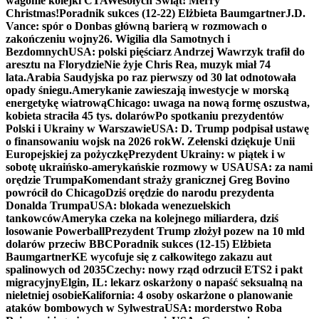
wagonie kolejki CTA
Wesołych Świąt! Merry
Christmas!
Poradnik sukces (12-22) Elżbieta Baumgartner
J.D.
Vance: spór o Donbas główną barierą w rozmowach o
zakończeniu wojny
26. Wigilia dla Samotnych i
Bezdomnych
USA: polski pięściarz Andrzej Wawrzyk trafił do
aresztu na Florydzie
Nie żyje Chris Rea, muzyk miał 74
lata.
Arabia Saudyjska po raz pierwszy od 30 lat odnotowała
opady śniegu.
Amerykanie zawieszają inwestycje w morską
energetykę wiatrową
Chicago: uwaga na nową formę oszustwa,
kobieta straciła 45 tys. dolarów
Po spotkaniu prezydentów
Polski i Ukrainy w Warszawie
USA: D. Trump podpisał ustawę
o finansowaniu wojsk na 2026 rok
W. Zełenski dziękuje Unii
Europejskiej za pożyczkę
Prezydent Ukrainy: w piątek i w
sobotę ukraińsko-amerykańskie rozmowy w USA
USA: za nami
orędzie Trumpa
Komendant straży granicznej Greg Bovino
powrócił do Chicago
Dziś orędzie do narodu prezydenta
Donalda Trumpa
USA: blokada wenezuelskich
tankowców
Ameryka czeka na kolejnego miliardera, dziś
losowanie Powerball
Prezydent Trump złożył pozew na 10 mld
dolarów przeciw BBC
Poradnik sukces (12-15) Elżbieta
Baumgartner
KE wycofuje się z całkowitego zakazu aut
spalinowych od 2035
Czechy: nowy rząd odrzucił ETS2 i pakt
migracyjny
Elgin, IL: lekarz oskarżony o napaść seksualną na
nieletniej osobie
Kalifornia: 4 osoby oskarżone o planowanie
ataków bombowych w Sylwestra
USA: morderstwo Roba