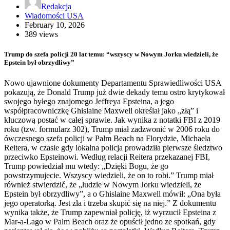
Redakcja
Wiadomości USA
February 10, 2026
389 views
Trump do szefa policji 20 lat temu: “wszyscy w Nowym Jorku wiedzieli, że
Epstein był obrzydliwy”
Nowo ujawnione dokumenty Departamentu Sprawiedliwości USA
pokazują, że Donald Trump już dwie dekady temu ostro krytykował
swojego byłego znajomego Jeffreya Epsteina, a jego
współpracowniczkę Ghislaine Maxwell określał jako „złą” i
kluczową postać w całej sprawie. Jak wynika z notatki FBI z 2019
roku (tzw. formularz 302), Trump miał zadzwonić w 2006 roku do
ówczesnego szefa policji w Palm Beach na Florydzie, Michaela
Reitera, w czasie gdy lokalna policja prowadziła pierwsze śledztwo
przeciwko Epsteinowi. Według relacji Reitera przekazanej FBI,
Trump powiedział mu wtedy: „Dzięki Bogu, że go
powstrzymujecie. Wszyscy wiedzieli, że on to robi.” Trump miał
również stwierdzić, że „ludzie w Nowym Jorku wiedzieli, że
Epstein był obrzydliwy”, a o Ghislaine Maxwell mówił: „Ona była
jego operatorką. Jest zła i trzeba skupić się na niej.” Z dokumentu
wynika także, że Trump zapewniał policję, iż wyrzucił Epsteina z
Mar-a-Lago w Palm Beach oraz że opuścił jedno ze spotkań, gdy