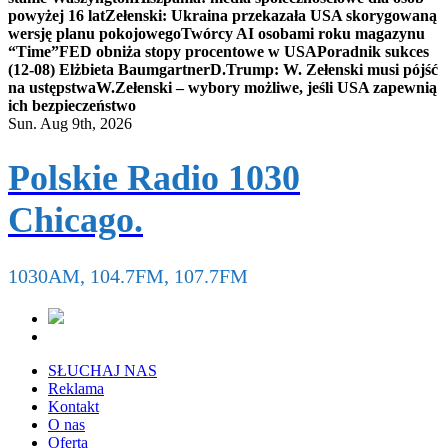
powyżej 16 lat
Zełenski: Ukraina przekazała USA skorygowaną
wersję planu pokojowego
Twórcy AI osobami roku magazynu
“Time”
FED obniża stopy procentowe w USA
Poradnik sukces
(12-08) Elżbieta Baumgartner
D.Trump: W. Zełenski musi pójść
na ustępstwa
W.Zełenski – wybory możliwe, jeśli USA zapewnią
ich bezpieczeństwo
Sun. Aug 9th, 2026
Polskie Radio 1030
Chicago.
1030AM, 104.7FM, 107.7FM
SŁUCHAJ NAS
Reklama
Kontakt
O nas
Oferta