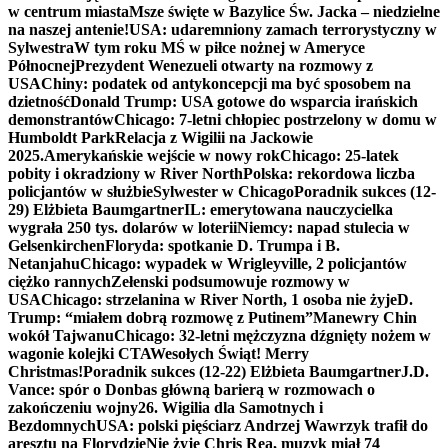
w centrum miasta
Msze święte w Bazylice Św. Jacka – niedzielne
na naszej antenie!
USA: udaremniony zamach terrorystyczny w
Sylwestra
W tym roku MŚ w piłce nożnej w Ameryce
Północnej
Prezydent Wenezueli otwarty na rozmowy z
USA
Chiny: podatek od antykoncepcji ma być sposobem na
dzietność
Donald Trump: USA gotowe do wsparcia irańskich
demonstrantów
Chicago: 7-letni chłopiec postrzelony w domu w
Humboldt Park
Relacja z Wigilii na Jackowie
2025.
Amerykańskie wejście w nowy rok
Chicago: 25-latek
pobity i okradziony w River North
Polska: rekordowa liczba
policjantów w służbie
Sylwester w Chicago
Poradnik sukces (12-
29) Elżbieta Baumgartner
IL: emerytowana nauczycielka
wygrała 250 tys. dolarów w loterii
Niemcy: napad stulecia w
Gelsenkirchen
Floryda: spotkanie D. Trumpa i B.
Netanjahu
Chicago: wypadek w Wrigleyville, 2 policjantów
ciężko rannych
Zełenski podsumowuje rozmowy w
USA
Chicago: strzelanina w River North, 1 osoba nie żyje
D.
Trump: “miałem dobrą rozmowę z Putinem”
Manewry Chin
wokół Tajwanu
Chicago: 32-letni mężczyzna dźgnięty nożem w
wagonie kolejki CTA
Wesołych Świąt! Merry
Christmas!
Poradnik sukces (12-22) Elżbieta Baumgartner
J.D.
Vance: spór o Donbas główną barierą w rozmowach o
zakończeniu wojny
26. Wigilia dla Samotnych i
Bezdomnych
USA: polski pięściarz Andrzej Wawrzyk trafił do
aresztu na Florydzie
Nie żyje Chris Rea, muzyk miał 74