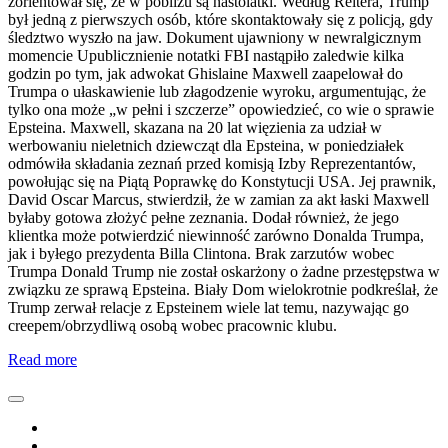
zorientował się, że w pobliżu są nastolatki. Według Reitera, Trump
był jedną z pierwszych osób, które skontaktowały się z policją, gdy
śledztwo wyszło na jaw. Dokument ujawniony w newralgicznym
momencie Upublicznienie notatki FBI nastąpiło zaledwie kilka
godzin po tym, jak adwokat Ghislaine Maxwell zaapelował do
Trumpa o ułaskawienie lub złagodzenie wyroku, argumentując, że
tylko ona może „w pełni i szczerze” opowiedzieć, co wie o sprawie
Epsteina. Maxwell, skazana na 20 lat więzienia za udział w
werbowaniu nieletnich dziewcząt dla Epsteina, w poniedziałek
odmówiła składania zeznań przed komisją Izby Reprezentantów,
powołując się na Piątą Poprawkę do Konstytucji USA. Jej prawnik,
David Oscar Marcus, stwierdził, że w zamian za akt łaski Maxwell
byłaby gotowa złożyć pełne zeznania. Dodał również, że jego
klientka może potwierdzić niewinność zarówno Donalda Trumpa,
jak i byłego prezydenta Billa Clintona. Brak zarzutów wobec
Trumpa Donald Trump nie został oskarżony o żadne przestępstwa w
związku ze sprawą Epsteina. Biały Dom wielokrotnie podkreślał, że
Trump zerwał relacje z Epsteinem wiele lat temu, nazywając go
creepem/obrzydliwą osobą wobec pracownic klubu.
Read more