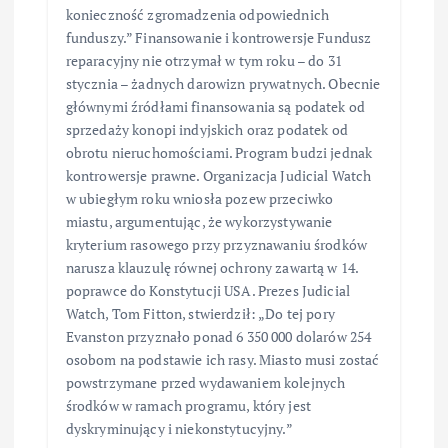
konieczność zgromadzenia odpowiednich
funduszy.” Finansowanie i kontrowersje Fundusz
reparacyjny nie otrzymał w tym roku – do 31
stycznia – żadnych darowizn prywatnych. Obecnie
głównymi źródłami finansowania są podatek od
sprzedaży konopi indyjskich oraz podatek od
obrotu nieruchomościami. Program budzi jednak
kontrowersje prawne. Organizacja Judicial Watch
w ubiegłym roku wniosła pozew przeciwko
miastu, argumentując, że wykorzystywanie
kryterium rasowego przy przyznawaniu środków
narusza klauzulę równej ochrony zawartą w 14.
poprawce do Konstytucji USA. Prezes Judicial
Watch, Tom Fitton, stwierdził: „Do tej pory
Evanston przyznało ponad 6 350 000 dolarów 254
osobom na podstawie ich rasy. Miasto musi zostać
powstrzymane przed wydawaniem kolejnych
środków w ramach programu, który jest
dyskryminujący i niekonstytucyjny.”