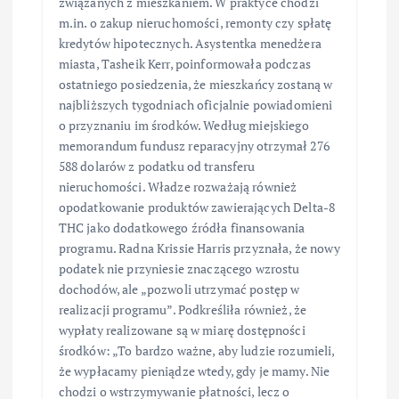
związanych z mieszkaniem. W praktyce chodzi
m.in. o zakup nieruchomości, remonty czy spłatę
kredytów hipotecznych. Asystentka menedżera
miasta, Tasheik Kerr, poinformowała podczas
ostatniego posiedzenia, że mieszkańcy zostaną w
najbliższych tygodniach oficjalnie powiadomieni
o przyznaniu im środków. Według miejskiego
memorandum fundusz reparacyjny otrzymał 276
588 dolarów z podatku od transferu
nieruchomości. Władze rozważają również
opodatkowanie produktów zawierających Delta-8
THC jako dodatkowego źródła finansowania
programu. Radna Krissie Harris przyznała, że nowy
podatek nie przyniesie znaczącego wzrostu
dochodów, ale „pozwoli utrzymać postęp w
realizacji programu”. Podkreśliła również, że
wypłaty realizowane są w miarę dostępności
środków: „To bardzo ważne, aby ludzie rozumieli,
że wypłacamy pieniądze wtedy, gdy je mamy. Nie
chodzi o wstrzymywanie płatności, lecz o