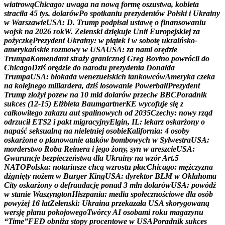
w
i
a
t
r
o
w
ą
C
h
i
c
a
g
o
:
u
w
a
g
a
n
a
n
o
w
ą
f
o
r
m
ę
o
s
z
u
s
t
w
a
,
k
o
b
i
e
t
a
s
t
r
a
c
i
ł
a
4
5
t
y
s
.
d
o
l
a
r
ó
w
P
o
s
p
o
t
k
a
n
i
u
p
r
e
z
y
d
e
n
t
ó
w
P
o
l
s
k
i
i
U
k
r
a
i
n
y
w
W
a
r
s
z
a
w
i
e
U
S
A
:
D
.
T
r
u
m
p
p
o
d
p
i
s
a
ł
u
s
t
a
w
ę
o
f
i
n
a
n
s
o
w
a
n
i
u
w
o
j
s
k
n
a
2
0
2
6
r
o
k
W
.
Z
e
ł
e
n
s
k
i
d
z
i
ę
k
u
j
e
U
n
i
i
E
u
r
o
p
e
j
s
k
i
e
j
z
a
p
o
ż
y
c
z
k
ę
P
r
e
z
y
d
e
n
t
U
k
r
a
i
n
y
:
w
p
i
ą
t
e
k
i
w
s
o
b
o
t
ę
u
k
r
a
i
ń
s
k
o
-
a
m
e
r
y
k
a
ń
s
k
i
e
r
o
z
m
o
w
y
w
U
S
A
U
S
A
:
z
a
n
a
m
i
o
r
ę
d
z
i
e
T
r
u
m
p
a
K
o
m
e
n
d
a
n
t
s
t
r
a
ż
y
g
r
a
n
i
c
z
n
e
j
G
r
e
g
B
o
v
i
n
o
p
o
w
r
ó
c
i
ł
d
o
C
h
i
c
a
g
o
D
z
i
ś
o
r
ę
d
z
i
e
d
o
n
a
r
o
d
u
p
r
e
z
y
d
e
n
t
a
D
o
n
a
l
d
a
T
r
u
m
p
a
U
S
A
:
b
l
o
k
a
d
a
w
e
n
e
z
u
e
l
s
k
i
c
h
t
a
n
k
o
w
c
ó
w
A
m
e
r
y
k
a
c
z
e
k
a
n
a
k
o
l
e
j
n
e
g
o
m
i
l
i
a
r
d
e
r
a
,
d
z
i
ś
l
o
s
o
w
a
n
i
e
P
o
w
e
r
b
a
l
l
P
r
e
z
y
d
e
n
t
T
r
u
m
p
z
ł
o
ż
y
ł
p
o
z
e
w
n
a
1
0
m
l
d
d
o
l
a
r
ó
w
p
r
z
e
c
i
w
B
B
C
P
o
r
a
d
n
i
k
s
u
k
c
e
s
(
1
2
-
1
5
)
E
l
ż
b
i
e
t
a
B
a
u
m
g
a
r
t
n
e
r
K
E
w
y
c
o
f
u
j
e
s
i
ę
z
c
a
ł
k
o
w
i
t
e
g
o
z
a
k
a
z
u
a
u
t
s
p
a
l
i
n
o
w
y
c
h
o
d
2
0
3
5
C
z
e
c
h
y
:
n
o
w
y
r
z
ą
d
o
d
r
z
u
c
i
ł
E
T
S
2
i
p
a
k
t
m
i
g
r
a
c
y
j
n
y
E
l
g
i
n
,
I
L
:
l
e
k
a
r
z
o
s
k
a
r
ż
o
n
y
o
n
a
p
a
ś
ć
s
e
k
s
u
a
l
n
ą
n
a
n
i
e
l
e
t
n
i
e
j
o
s
o
b
i
e
K
a
l
i
f
o
r
n
i
a
:
4
o
s
o
b
y
o
s
k
a
r
ż
o
n
e
o
p
l
a
n
o
w
a
n
i
e
a
t
a
k
ó
w
b
o
m
b
o
w
y
c
h
w
S
y
l
w
e
s
t
r
a
U
S
A
:
m
o
r
d
e
r
s
t
w
o
R
o
b
a
R
e
i
n
e
r
a
i
j
e
g
o
ż
o
n
y
,
s
y
n
w
a
r
e
s
z
c
i
e
U
S
A
:
G
w
a
r
a
n
c
j
e
b
e
z
p
i
e
c
z
e
ń
s
t
w
a
d
l
a
U
k
r
a
i
n
y
n
a
w
z
ó
r
A
r
t
.
5
N
A
T
O
P
o
l
s
k
a
:
n
o
t
a
r
i
u
s
z
e
c
h
c
ą
w
z
r
o
s
t
u
p
ł
a
c
C
h
i
c
a
g
o
:
m
ę
ż
c
z
y
z
n
a
d
ź
g
n
i
ę
t
y
n
o
ż
e
m
w
B
u
r
g
e
r
K
i
n
g
U
S
A
:
d
y
r
e
k
t
o
r
B
L
M
w
O
k
l
a
h
o
m
a
C
i
t
y
o
s
k
a
r
ż
o
n
y
o
d
e
f
r
a
u
d
a
c
j
ę
p
o
n
a
d
3
m
l
n
d
o
l
a
r
ó
w
U
S
A
:
p
o
w
ó
d
ź
w
s
t
a
n
i
e
W
a
s
z
y
n
g
t
o
n
H
i
s
z
p
a
n
i
a
:
m
e
d
i
a
s
p
o
ł
e
c
z
n
o
ś
c
i
o
w
e
d
l
a
o
s
ó
b
p
o
w
y
ż
e
j
1
6
l
a
t
Z
e
ł
e
n
s
k
i
:
U
k
r
a
i
n
a
p
r
z
e
k
a
z
a
ł
a
U
S
A
s
k
o
r
y
g
o
w
a
n
ą
w
e
r
s
j
ę
p
l
a
n
u
p
o
k
o
j
o
w
e
g
o
T
w
ó
r
c
y
A
I
o
s
o
b
a
m
i
r
o
k
u
m
a
g
a
z
y
n
u
“
T
i
m
e
”
F
E
D
o
b
n
i
ż
a
s
t
o
p
y
p
r
o
c
e
n
t
o
w
e
w
U
S
A
P
o
r
a
d
n
i
k
s
u
k
c
e
s