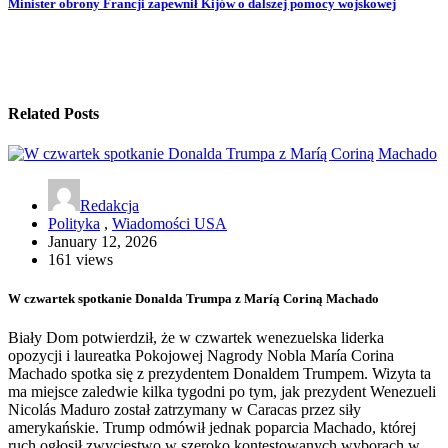
Minister obrony Francji zapewnił Kijów o dalszej pomocy wojskowej
Related Posts
Redakcja
Polityka
,
Wiadomości USA
January 12, 2026
161 views
W czwartek spotkanie Donalda Trumpa z Maríą Coriną Machado
Biały Dom potwierdził, że w czwartek wenezuelska liderka
opozycji i laureatka Pokojowej Nagrody Nobla María Corina
Machado spotka się z prezydentem Donaldem Trumpem. Wizyta ta
ma miejsce zaledwie kilka tygodni po tym, jak prezydent Wenezueli
Nicolás Maduro został zatrzymany w Caracas przez siły
amerykańskie. Trump odmówił jednak poparcia Machado, której
ruch ogłosił zwycięstwo w szeroko kontestowanych wyborach w