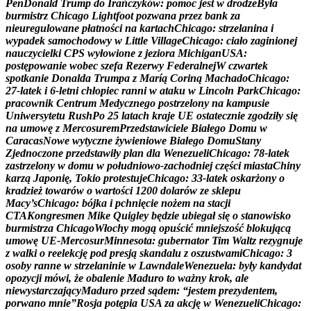
P
e
n
D
o
n
a
l
d
T
r
u
m
p
d
o
I
r
a
ń
c
z
y
k
ó
w
:
p
o
m
o
c
j
e
s
t
w
d
r
o
d
z
e
B
y
ł
a
b
u
r
m
i
s
t
r
z
C
h
i
c
a
g
o
L
i
g
h
t
f
o
o
t
p
o
z
w
a
n
a
p
r
z
e
z
b
a
n
k
z
a
n
i
e
u
r
e
g
u
l
o
w
a
n
e
p
ł
a
t
n
o
ś
c
i
n
a
k
a
r
t
a
c
h
C
h
i
c
a
g
o
:
s
t
r
z
e
l
a
n
i
n
a
i
w
y
p
a
d
e
k
s
a
m
o
c
h
o
d
o
w
y
w
L
i
t
t
l
e
V
i
l
l
a
g
e
C
h
i
c
a
g
o
:
c
i
a
ł
o
z
a
g
i
n
i
o
n
e
j
n
a
u
c
z
y
c
i
e
l
k
i
C
P
S
w
y
ł
o
w
i
o
n
e
z
j
e
z
i
o
r
a
M
i
c
h
i
g
a
n
U
S
A
:
p
o
s
t
ę
p
o
w
a
n
i
e
w
o
b
e
c
s
z
e
f
a
R
e
z
e
r
w
y
F
e
d
e
r
a
l
n
e
j
W
c
z
w
a
r
t
e
k
s
p
o
t
k
a
n
i
e
D
o
n
a
l
d
a
T
r
u
m
p
a
z
M
a
r
í
ą
C
o
r
i
n
ą
M
a
c
h
a
d
o
C
h
i
c
a
g
o
:
2
7
-
l
a
t
e
k
i
6
-
l
e
t
n
i
c
h
ł
o
p
i
e
c
r
a
n
n
i
w
a
t
a
k
u
w
L
i
n
c
o
l
n
P
a
r
k
C
h
i
c
a
g
o
:
p
r
a
c
o
w
n
i
k
C
e
n
t
r
u
m
M
e
d
y
c
z
n
e
g
o
p
o
s
t
r
z
e
l
o
n
y
n
a
k
a
m
p
u
s
i
e
U
n
i
w
e
r
s
y
t
e
t
u
R
u
s
h
P
o
2
5
l
a
t
a
c
h
k
r
a
j
e
U
E
o
s
t
a
t
e
c
z
n
i
e
z
g
o
d
z
i
ł
y
s
i
ę
n
a
u
m
o
w
ę
z
M
e
r
c
o
s
u
r
e
m
P
r
z
e
d
s
t
a
w
i
c
i
e
l
e
B
i
a
ł
e
g
o
D
o
m
u
w
C
a
r
a
c
a
s
N
o
w
e
w
y
t
y
c
z
n
e
ż
y
w
i
e
n
i
o
w
e
B
i
a
ł
e
g
o
D
o
m
u
S
t
a
n
y
Z
j
e
d
n
o
c
z
o
n
e
p
r
z
e
d
s
t
a
w
i
ł
y
p
l
a
n
d
l
a
W
e
n
e
z
u
e
l
i
C
h
i
c
a
g
o
:
7
8
-
l
a
t
e
k
z
a
s
t
r
z
e
l
o
n
y
w
d
o
m
u
w
p
o
ł
u
d
n
i
o
w
o
-
z
a
c
h
o
d
n
i
e
j
c
z
ę
ś
c
i
m
i
a
s
t
a
C
h
i
n
y
k
a
r
z
ą
J
a
p
o
n
i
ę
,
T
o
k
i
o
p
r
o
t
e
s
t
u
j
e
C
h
i
c
a
g
o
:
3
3
-
l
a
t
e
k
o
s
k
a
r
ż
o
n
y
o
k
r
a
d
z
i
e
ż
t
o
w
a
r
ó
w
o
w
a
r
t
o
ś
c
i
1
2
0
0
d
o
l
a
r
ó
w
z
e
s
k
l
e
p
u
M
a
c
y
’
s
C
h
i
c
a
g
o
:
b
ó
j
k
a
i
p
c
h
n
i
ę
c
i
e
n
o
ż
e
m
n
a
s
t
a
c
j
i
C
T
A
K
o
n
g
r
e
s
m
e
n
M
i
k
e
Q
u
i
g
l
e
y
b
ę
d
z
i
e
u
b
i
e
g
a
ł
s
i
ę
o
s
t
a
n
o
w
i
s
k
o
b
u
r
m
i
s
t
r
z
a
C
h
i
c
a
g
o
W
ł
o
c
h
y
m
o
g
ą
o
p
u
ś
c
i
ć
m
n
i
e
j
s
z
o
ś
ć
b
l
o
k
u
j
ą
c
ą
u
m
o
w
ę
U
E
-
M
e
r
c
o
s
u
r
M
i
n
n
e
s
o
t
a
:
g
u
b
e
r
n
a
t
o
r
T
i
m
W
a
l
t
z
r
e
z
y
g
n
u
j
e
z
w
a
l
k
i
o
r
e
e
l
e
k
c
j
ę
p
o
d
p
r
e
s
j
ą
s
k
a
n
d
a
l
u
z
o
s
z
u
s
t
w
a
m
i
C
h
i
c
a
g
o
:
3
o
s
o
b
y
r
a
n
n
e
w
s
t
r
z
e
l
a
n
i
n
i
e
w
L
a
w
n
d
a
l
e
W
e
n
e
z
u
e
l
a
:
b
y
ł
y
k
a
n
d
y
d
a
t
o
p
o
z
y
c
j
i
m
ó
w
i
,
ż
e
o
b
a
l
e
n
i
e
M
a
d
u
r
o
t
o
w
a
ż
n
y
k
r
o
k
,
a
l
e
n
i
e
w
y
s
t
a
r
c
z
a
j
ą
c
y
M
a
d
u
r
o
p
r
z
e
d
s
ą
d
e
m
:
“
j
e
s
t
e
m
p
r
e
z
y
d
e
n
t
e
m
,
p
o
r
w
a
n
o
m
n
i
e
”
R
o
s
j
a
p
o
t
ę
p
i
a
U
S
A
z
a
a
k
c
j
ę
w
W
e
n
e
z
u
e
l
i
C
h
i
c
a
g
o
: