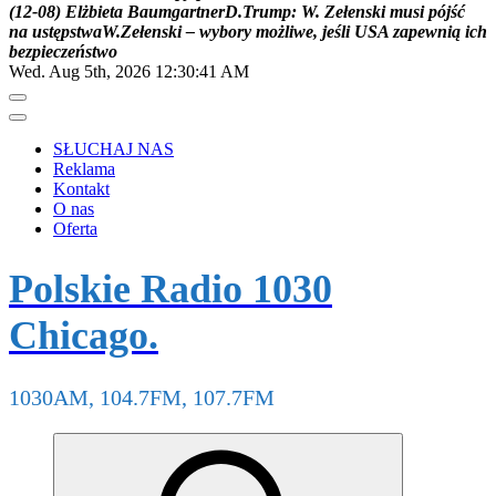
(
1
2
-
0
8
)
E
l
ż
b
i
e
t
a
B
a
u
m
g
a
r
t
n
e
r
D
.
T
r
u
m
p
:
W
.
Z
e
ł
e
n
s
k
i
m
u
s
i
p
ó
j
ś
ć
n
a
u
s
t
ę
p
s
t
w
a
W
.
Z
e
ł
e
n
s
k
i
–
w
y
b
o
r
y
m
o
ż
l
i
w
e
,
j
e
ś
l
i
U
S
A
z
a
p
e
w
n
i
ą
i
c
h
b
e
z
p
i
e
c
z
e
ń
s
t
w
o
Wed. Aug 5th, 2026
12:30:42 AM
SŁUCHAJ NAS
Reklama
Kontakt
O nas
Oferta
Polskie Radio 1030
Chicago.
1030AM, 104.7FM, 107.7FM