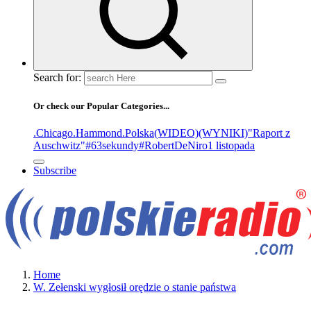
Search for:
Or check our Popular Categories...
.Chicago
.Hammond
.Polska
(WIDEO)
(WYNIKI)
"Raport z
Auschwitz"
#63sekundy
#RobertDeNiro
1 listopada
Subscribe
Home
W. Zełenski wygłosił orędzie o stanie państwa