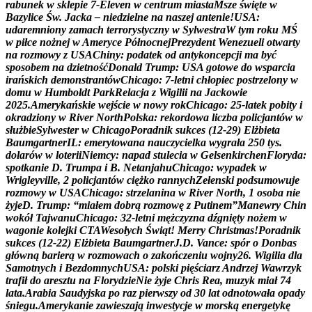
r
a
b
u
n
e
k
w
s
k
l
e
p
i
e
7
-
E
l
e
v
e
n
w
c
e
n
t
r
u
m
m
i
a
s
t
a
M
s
z
e
ś
w
i
ę
t
e
w
B
a
z
y
l
i
c
e
Ś
w
.
J
a
c
k
a
–
n
i
e
d
z
i
e
l
n
e
n
a
n
a
s
z
e
j
a
n
t
e
n
i
e
!
U
S
A
:
u
d
a
r
e
m
n
i
o
n
y
z
a
m
a
c
h
t
e
r
r
o
r
y
s
t
y
c
z
n
y
w
S
y
l
w
e
s
t
r
a
W
t
y
m
r
o
k
u
M
Ś
w
p
i
ł
c
e
n
o
ż
n
e
j
w
A
m
e
r
y
c
e
P
ó
ł
n
o
c
n
e
j
P
r
e
z
y
d
e
n
t
W
e
n
e
z
u
e
l
i
o
t
w
a
r
t
y
n
a
r
o
z
m
o
w
y
z
U
S
A
C
h
i
n
y
:
p
o
d
a
t
e
k
o
d
a
n
t
y
k
o
n
c
e
p
c
j
i
m
a
b
y
ć
s
p
o
s
o
b
e
m
n
a
d
z
i
e
t
n
o
ś
ć
D
o
n
a
l
d
T
r
u
m
p
:
U
S
A
g
o
t
o
w
e
d
o
w
s
p
a
r
c
i
a
i
r
a
ń
s
k
i
c
h
d
e
m
o
n
s
t
r
a
n
t
ó
w
C
h
i
c
a
g
o
:
7
-
l
e
t
n
i
c
h
ł
o
p
i
e
c
p
o
s
t
r
z
e
l
o
n
y
w
d
o
m
u
w
H
u
m
b
o
l
d
t
P
a
r
k
R
e
l
a
c
j
a
z
W
i
g
i
l
i
i
n
a
J
a
c
k
o
w
i
e
2
0
2
5
.
A
m
e
r
y
k
a
ń
s
k
i
e
w
e
j
ś
c
i
e
w
n
o
w
y
r
o
k
C
h
i
c
a
g
o
:
2
5
-
l
a
t
e
k
p
o
b
i
t
y
i
o
k
r
a
d
z
i
o
n
y
w
R
i
v
e
r
N
o
r
t
h
P
o
l
s
k
a
:
r
e
k
o
r
d
o
w
a
l
i
c
z
b
a
p
o
l
i
c
j
a
n
t
ó
w
w
s
ł
u
ż
b
i
e
S
y
l
w
e
s
t
e
r
w
C
h
i
c
a
g
o
P
o
r
a
d
n
i
k
s
u
k
c
e
s
(
1
2
-
2
9
)
E
l
ż
b
i
e
t
a
B
a
u
m
g
a
r
t
n
e
r
I
L
:
e
m
e
r
y
t
o
w
a
n
a
n
a
u
c
z
y
c
i
e
l
k
a
w
y
g
r
a
ł
a
2
5
0
t
y
s
.
d
o
l
a
r
ó
w
w
l
o
t
e
r
i
i
N
i
e
m
c
y
:
n
a
p
a
d
s
t
u
l
e
c
i
a
w
G
e
l
s
e
n
k
i
r
c
h
e
n
F
l
o
r
y
d
a
:
s
p
o
t
k
a
n
i
e
D
.
T
r
u
m
p
a
i
B
.
N
e
t
a
n
j
a
h
u
C
h
i
c
a
g
o
:
w
y
p
a
d
e
k
w
W
r
i
g
l
e
y
v
i
l
l
e
,
2
p
o
l
i
c
j
a
n
t
ó
w
c
i
ę
ż
k
o
r
a
n
n
y
c
h
Z
e
ł
e
n
s
k
i
p
o
d
s
u
m
o
w
u
j
e
r
o
z
m
o
w
y
w
U
S
A
C
h
i
c
a
g
o
:
s
t
r
z
e
l
a
n
i
n
a
w
R
i
v
e
r
N
o
r
t
h
,
1
o
s
o
b
a
n
i
e
ż
y
j
e
D
.
T
r
u
m
p
:
“
m
i
a
ł
e
m
d
o
b
r
ą
r
o
z
m
o
w
ę
z
P
u
t
i
n
e
m
”
M
a
n
e
w
r
y
C
h
i
n
w
o
k
ó
ł
T
a
j
w
a
n
u
C
h
i
c
a
g
o
:
3
2
-
l
e
t
n
i
m
ę
ż
c
z
y
z
n
a
d
ź
g
n
i
ę
t
y
n
o
ż
e
m
w
w
a
g
o
n
i
e
k
o
l
e
j
k
i
C
T
A
W
e
s
o
ł
y
c
h
Ś
w
i
ą
t
!
M
e
r
r
y
C
h
r
i
s
t
m
a
s
!
P
o
r
a
d
n
i
k
s
u
k
c
e
s
(
1
2
-
2
2
)
E
l
ż
b
i
e
t
a
B
a
u
m
g
a
r
t
n
e
r
J
.
D
.
V
a
n
c
e
:
s
p
ó
r
o
D
o
n
b
a
s
g
ł
ó
w
n
ą
b
a
r
i
e
r
ą
w
r
o
z
m
o
w
a
c
h
o
z
a
k
o
ń
c
z
e
n
i
u
w
o
j
n
y
2
6
.
W
i
g
i
l
i
a
d
l
a
S
a
m
o
t
n
y
c
h
i
B
e
z
d
o
m
n
y
c
h
U
S
A
:
p
o
l
s
k
i
p
i
ę
ś
c
i
a
r
z
A
n
d
r
z
e
j
W
a
w
r
z
y
k
t
r
a
f
i
ł
d
o
a
r
e
s
z
t
u
n
a
F
l
o
r
y
d
z
i
e
N
i
e
ż
y
j
e
C
h
r
i
s
R
e
a
,
m
u
z
y
k
m
i
a
ł
7
4
l
a
t
a
.
A
r
a
b
i
a
S
a
u
d
y
j
s
k
a
p
o
r
a
z
p
i
e
r
w
s
z
y
o
d
3
0
l
a
t
o
d
n
o
t
o
w
a
ł
a
o
p
a
d
y
ś
n
i
e
g
u
.
A
m
e
r
y
k
a
n
i
e
z
a
w
i
e
s
z
a
j
ą
i
n
w
e
s
t
y
c
j
e
w
m
o
r
s
k
ą
e
n
e
r
g
e
t
y
k
ę