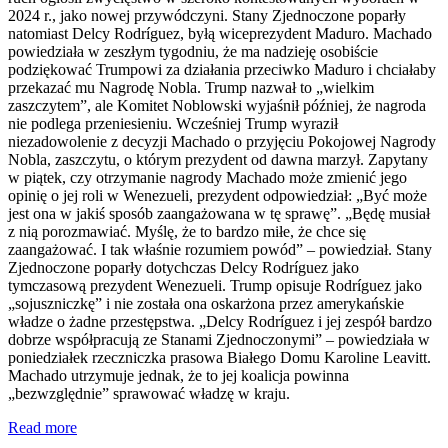
2024 r., jako nowej przywódczyni. Stany Zjednoczone poparły
natomiast Delcy Rodríguez, byłą wiceprezydent Maduro. Machado
powiedziała w zeszłym tygodniu, że ma nadzieję osobiście
podziękować Trumpowi za działania przeciwko Maduro i chciałaby
przekazać mu Nagrodę Nobla. Trump nazwał to „wielkim
zaszczytem”, ale Komitet Noblowski wyjaśnił później, że nagroda
nie podlega przeniesieniu. Wcześniej Trump wyraził
niezadowolenie z decyzji Machado o przyjęciu Pokojowej Nagrody
Nobla, zaszczytu, o którym prezydent od dawna marzył. Zapytany
w piątek, czy otrzymanie nagrody Machado może zmienić jego
opinię o jej roli w Wenezueli, prezydent odpowiedział: „Być może
jest ona w jakiś sposób zaangażowana w tę sprawę”. „Będę musiał
z nią porozmawiać. Myślę, że to bardzo miłe, że chce się
zaangażować. I tak właśnie rozumiem powód” – powiedział. Stany
Zjednoczone poparły dotychczas Delcy Rodríguez jako
tymczasową prezydent Wenezueli. Trump opisuje Rodríguez jako
„sojuszniczkę” i nie została ona oskarżona przez amerykańskie
władze o żadne przestępstwa. „Delcy Rodríguez i jej zespół bardzo
dobrze współpracują ze Stanami Zjednoczonymi” – powiedziała w
poniedziałek rzeczniczka prasowa Białego Domu Karoline Leavitt.
Machado utrzymuje jednak, że to jej koalicja powinna
„bezwzględnie” sprawować władzę w kraju.
Read more