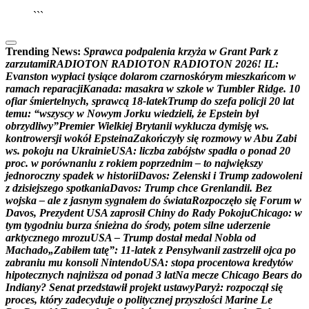
```
Trending News:
S
p
r
a
w
c
a
p
o
d
p
a
l
e
n
i
a
k
r
z
y
ż
a
w
G
r
a
n
t
P
a
r
k
z
z
a
r
z
u
t
a
m
i
R
A
D
I
O
T
O
N
R
A
D
I
O
T
O
N
R
A
D
I
O
T
O
N
2
0
2
6
!
I
L
:
E
v
a
n
s
t
o
n
w
y
p
ł
a
c
i
t
y
s
i
ą
c
e
d
o
l
a
r
o
m
c
z
a
r
n
o
s
k
ó
r
y
m
m
i
e
s
z
k
a
ń
c
o
m
w
r
a
m
a
c
h
r
e
p
a
r
a
c
j
i
K
a
n
a
d
a
:
m
a
s
a
k
r
a
w
s
z
k
o
l
e
w
T
u
m
b
l
e
r
R
i
d
g
e
.
1
0
o
f
i
a
r
ś
m
i
e
r
t
e
l
n
y
c
h
,
s
p
r
a
w
c
ą
1
8
-
l
a
t
e
k
T
r
u
m
p
d
o
s
z
e
f
a
p
o
l
i
c
j
i
2
0
l
a
t
t
e
m
u
:
“
w
s
z
y
s
c
y
w
N
o
w
y
m
J
o
r
k
u
w
i
e
d
z
i
e
l
i
,
ż
e
E
p
s
t
e
i
n
b
y
ł
o
b
r
z
y
d
l
i
w
y
”
P
r
e
m
i
e
r
W
i
e
l
k
i
e
j
B
r
y
t
a
n
i
i
w
y
k
l
u
c
z
a
d
y
m
i
s
j
ę
w
s
.
k
o
n
t
r
o
w
e
r
s
j
i
w
o
k
ó
ł
E
p
s
t
e
i
n
a
Z
a
k
o
ń
c
z
y
ł
y
s
i
ę
r
o
z
m
o
w
y
w
A
b
u
Z
a
b
i
w
s
.
p
o
k
o
j
u
n
a
U
k
r
a
i
n
i
e
U
S
A
:
l
i
c
z
b
a
z
a
b
ó
j
s
t
w
s
p
a
d
ł
a
o
p
o
n
a
d
2
0
p
r
o
c
.
w
p
o
r
ó
w
n
a
n
i
u
z
r
o
k
i
e
m
p
o
p
r
z
e
d
n
i
m
–
t
o
n
a
j
w
i
ę
k
s
z
y
j
e
d
n
o
r
o
c
z
n
y
s
p
a
d
e
k
w
h
i
s
t
o
r
i
i
D
a
v
o
s
:
Z
e
ł
e
n
s
k
i
i
T
r
u
m
p
z
a
d
o
w
o
l
e
n
i
z
d
z
i
s
i
e
j
s
z
e
g
o
s
p
o
t
k
a
n
i
a
D
a
v
o
s
:
T
r
u
m
p
c
h
c
e
G
r
e
n
l
a
n
d
i
i
.
B
e
z
w
o
j
s
k
a
–
a
l
e
z
j
a
s
n
y
m
s
y
g
n
a
ł
e
m
d
o
ś
w
i
a
t
a
R
o
z
p
o
c
z
ę
ł
o
s
i
ę
F
o
r
u
m
w
D
a
v
o
s
,
P
r
e
z
y
d
e
n
t
U
S
A
z
a
p
r
o
s
i
ł
C
h
i
n
y
d
o
R
a
d
y
P
o
k
o
j
u
C
h
i
c
a
g
o
:
w
t
y
m
t
y
g
o
d
n
i
u
b
u
r
z
a
ś
n
i
e
ż
n
a
d
o
ś
r
o
d
y
,
p
o
t
e
m
s
i
l
n
e
u
d
e
r
z
e
n
i
e
a
r
k
t
y
c
z
n
e
g
o
m
r
o
z
u
U
S
A
–
T
r
u
m
p
d
o
s
t
a
ł
m
e
d
a
l
N
o
b
l
a
o
d
M
a
c
h
a
d
o
„
Z
a
b
i
ł
e
m
t
a
t
ę
”
:
1
1
-
l
a
t
e
k
z
P
e
n
s
y
l
w
a
n
i
i
z
a
s
t
r
z
e
l
i
ł
o
j
c
a
p
o
z
a
b
r
a
n
i
u
m
u
k
o
n
s
o
l
i
N
i
n
t
e
n
d
o
U
S
A
:
s
t
o
p
a
p
r
o
c
e
n
t
o
w
a
k
r
e
d
y
t
ó
w
h
i
p
o
t
e
c
z
n
y
c
h
n
a
j
n
i
ż
s
z
a
o
d
p
o
n
a
d
3
l
a
t
N
a
m
e
c
z
e
C
h
i
c
a
g
o
B
e
a
r
s
d
o
I
n
d
i
a
n
y
?
S
e
n
a
t
p
r
z
e
d
s
t
a
w
i
ł
p
r
o
j
e
k
t
u
s
t
a
w
y
P
a
r
y
ż
:
r
o
z
p
o
c
z
ą
ł
s
i
ę
p
r
o
c
e
s
,
k
t
ó
r
y
z
a
d
e
c
y
d
u
j
e
o
p
o
l
i
t
y
c
z
n
e
j
p
r
z
y
s
z
ł
o
ś
c
i
M
a
r
i
n
e
L
e