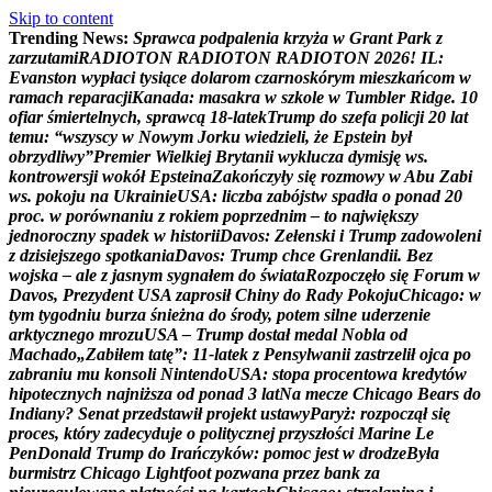
Skip to content
Trending News:
S
p
r
a
w
c
a
p
o
d
p
a
l
e
n
i
a
k
r
z
y
ż
a
w
G
r
a
n
t
P
a
r
k
z
z
a
r
z
u
t
a
m
i
R
A
D
I
O
T
O
N
R
A
D
I
O
T
O
N
R
A
D
I
O
T
O
N
2
0
2
6
!
I
L
:
E
v
a
n
s
t
o
n
w
y
p
ł
a
c
i
t
y
s
i
ą
c
e
d
o
l
a
r
o
m
c
z
a
r
n
o
s
k
ó
r
y
m
m
i
e
s
z
k
a
ń
c
o
m
w
r
a
m
a
c
h
r
e
p
a
r
a
c
j
i
K
a
n
a
d
a
:
m
a
s
a
k
r
a
w
s
z
k
o
l
e
w
T
u
m
b
l
e
r
R
i
d
g
e
.
1
0
o
f
i
a
r
ś
m
i
e
r
t
e
l
n
y
c
h
,
s
p
r
a
w
c
ą
1
8
-
l
a
t
e
k
T
r
u
m
p
d
o
s
z
e
f
a
p
o
l
i
c
j
i
2
0
l
a
t
t
e
m
u
:
“
w
s
z
y
s
c
y
w
N
o
w
y
m
J
o
r
k
u
w
i
e
d
z
i
e
l
i
,
ż
e
E
p
s
t
e
i
n
b
y
ł
o
b
r
z
y
d
l
i
w
y
”
P
r
e
m
i
e
r
W
i
e
l
k
i
e
j
B
r
y
t
a
n
i
i
w
y
k
l
u
c
z
a
d
y
m
i
s
j
ę
w
s
.
k
o
n
t
r
o
w
e
r
s
j
i
w
o
k
ó
ł
E
p
s
t
e
i
n
a
Z
a
k
o
ń
c
z
y
ł
y
s
i
ę
r
o
z
m
o
w
y
w
A
b
u
Z
a
b
i
w
s
.
p
o
k
o
j
u
n
a
U
k
r
a
i
n
i
e
U
S
A
:
l
i
c
z
b
a
z
a
b
ó
j
s
t
w
s
p
a
d
ł
a
o
p
o
n
a
d
2
0
p
r
o
c
.
w
p
o
r
ó
w
n
a
n
i
u
z
r
o
k
i
e
m
p
o
p
r
z
e
d
n
i
m
–
t
o
n
a
j
w
i
ę
k
s
z
y
j
e
d
n
o
r
o
c
z
n
y
s
p
a
d
e
k
w
h
i
s
t
o
r
i
i
D
a
v
o
s
:
Z
e
ł
e
n
s
k
i
i
T
r
u
m
p
z
a
d
o
w
o
l
e
n
i
z
d
z
i
s
i
e
j
s
z
e
g
o
s
p
o
t
k
a
n
i
a
D
a
v
o
s
:
T
r
u
m
p
c
h
c
e
G
r
e
n
l
a
n
d
i
i
.
B
e
z
w
o
j
s
k
a
–
a
l
e
z
j
a
s
n
y
m
s
y
g
n
a
ł
e
m
d
o
ś
w
i
a
t
a
R
o
z
p
o
c
z
ę
ł
o
s
i
ę
F
o
r
u
m
w
D
a
v
o
s
,
P
r
e
z
y
d
e
n
t
U
S
A
z
a
p
r
o
s
i
ł
C
h
i
n
y
d
o
R
a
d
y
P
o
k
o
j
u
C
h
i
c
a
g
o
:
w
t
y
m
t
y
g
o
d
n
i
u
b
u
r
z
a
ś
n
i
e
ż
n
a
d
o
ś
r
o
d
y
,
p
o
t
e
m
s
i
l
n
e
u
d
e
r
z
e
n
i
e
a
r
k
t
y
c
z
n
e
g
o
m
r
o
z
u
U
S
A
–
T
r
u
m
p
d
o
s
t
a
ł
m
e
d
a
l
N
o
b
l
a
o
d
M
a
c
h
a
d
o
„
Z
a
b
i
ł
e
m
t
a
t
ę
”
:
1
1
-
l
a
t
e
k
z
P
e
n
s
y
l
w
a
n
i
i
z
a
s
t
r
z
e
l
i
ł
o
j
c
a
p
o
z
a
b
r
a
n
i
u
m
u
k
o
n
s
o
l
i
N
i
n
t
e
n
d
o
U
S
A
:
s
t
o
p
a
p
r
o
c
e
n
t
o
w
a
k
r
e
d
y
t
ó
w
h
i
p
o
t
e
c
z
n
y
c
h
n
a
j
n
i
ż
s
z
a
o
d
p
o
n
a
d
3
l
a
t
N
a
m
e
c
z
e
C
h
i
c
a
g
o
B
e
a
r
s
d
o
I
n
d
i
a
n
y
?
S
e
n
a
t
p
r
z
e
d
s
t
a
w
i
ł
p
r
o
j
e
k
t
u
s
t
a
w
y
P
a
r
y
ż
:
r
o
z
p
o
c
z
ą
ł
s
i
ę
p
r
o
c
e
s
,
k
t
ó
r
y
z
a
d
e
c
y
d
u
j
e
o
p
o
l
i
t
y
c
z
n
e
j
p
r
z
y
s
z
ł
o
ś
c
i
M
a
r
i
n
e
L
e
P
e
n
D
o
n
a
l
d
T
r
u
m
p
d
o
I
r
a
ń
c
z
y
k
ó
w
:
p
o
m
o
c
j
e
s
t
w
d
r
o
d
z
e
B
y
ł
a
b
u
r
m
i
s
t
r
z
C
h
i
c
a
g
o
L
i
g
h
t
f
o
o
t
p
o
z
w
a
n
a
p
r
z
e
z
b
a
n
k
z
a