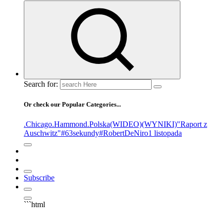
Search for:
Or check our Popular Categories...
.Chicago
.Hammond
.Polska
(WIDEO)
(WYNIKI)
"Raport z
Auschwitz"
#63sekundy
#RobertDeNiro
1 listopada
Subscribe
```html
▶
Kliknij PLAY, aby słuchać