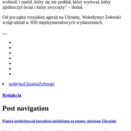
wolność i naród, który się nie poddał, który wytrwał, który
zjednoczył świat i który zwycięży” – dodał.
Od początku rosyjskiej agresji na Ukrainę, Wołodymyr Zełenski
wziął udział w 850 międzynarodowych wydarzeniach.
polityka
Ukraina
Zelenski
Redakcja
Post navigation
Papież podziękował narodowi polskiemu za pomoc niesioną Ukrainie