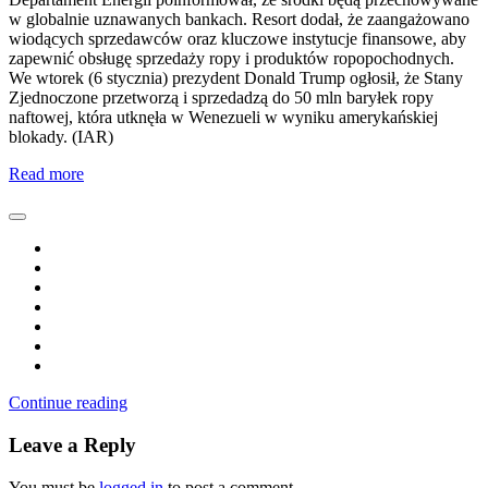
w globalnie uznawanych bankach. Resort dodał, że zaangażowano
wiodących sprzedawców oraz kluczowe instytucje finansowe, aby
zapewnić obsługę sprzedaży ropy i produktów ropopochodnych.
We wtorek (6 stycznia) prezydent Donald Trump ogłosił, że Stany
Zjednoczone przetworzą i sprzedadzą do 50 mln baryłek ropy
naftowej, która utknęła w Wenezueli w wyniku amerykańskiej
blokady. (IAR)
Read more
Continue reading
Leave a Reply
You must be
logged in
to post a comment.