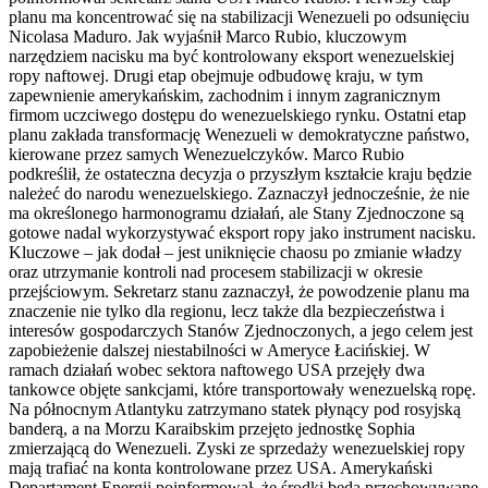
planu ma koncentrować się na stabilizacji Wenezueli po odsunięciu
Nicolasa Maduro. Jak wyjaśnił Marco Rubio, kluczowym
narzędziem nacisku ma być kontrolowany eksport wenezuelskiej
ropy naftowej. Drugi etap obejmuje odbudowę kraju, w tym
zapewnienie amerykańskim, zachodnim i innym zagranicznym
firmom uczciwego dostępu do wenezuelskiego rynku. Ostatni etap
planu zakłada transformację Wenezueli w demokratyczne państwo,
kierowane przez samych Wenezuelczyków. Marco Rubio
podkreślił, że ostateczna decyzja o przyszłym kształcie kraju będzie
należeć do narodu wenezuelskiego. Zaznaczył jednocześnie, że nie
ma określonego harmonogramu działań, ale Stany Zjednoczone są
gotowe nadal wykorzystywać eksport ropy jako instrument nacisku.
Kluczowe – jak dodał – jest uniknięcie chaosu po zmianie władzy
oraz utrzymanie kontroli nad procesem stabilizacji w okresie
przejściowym. Sekretarz stanu zaznaczył, że powodzenie planu ma
znaczenie nie tylko dla regionu, lecz także dla bezpieczeństwa i
interesów gospodarczych Stanów Zjednoczonych, a jego celem jest
zapobieżenie dalszej niestabilności w Ameryce Łacińskiej. W
ramach działań wobec sektora naftowego USA przejęły dwa
tankowce objęte sankcjami, które transportowały wenezuelską ropę.
Na północnym Atlantyku zatrzymano statek płynący pod rosyjską
banderą, a na Morzu Karaibskim przejęto jednostkę Sophia
zmierzającą do Wenezueli. Zyski ze sprzedaży wenezuelskiej ropy
mają trafiać na konta kontrolowane przez USA. Amerykański
Departament Energii poinformował, że środki będą przechowywane