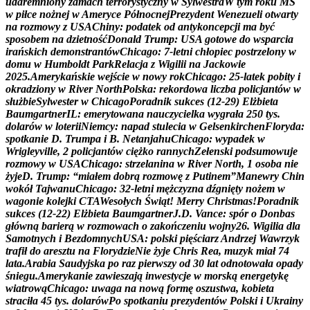
u
d
a
r
e
m
n
i
o
n
y
z
a
m
a
c
h
t
e
r
r
o
r
y
s
t
y
c
z
n
y
w
S
y
l
w
e
s
t
r
a
W
t
y
m
r
o
k
u
M
Ś
w
p
i
ł
c
e
n
o
ż
n
e
j
w
A
m
e
r
y
c
e
P
ó
ł
n
o
c
n
e
j
P
r
e
z
y
d
e
n
t
W
e
n
e
z
u
e
l
i
o
t
w
a
r
t
y
n
a
r
o
z
m
o
w
y
z
U
S
A
C
h
i
n
y
:
p
o
d
a
t
e
k
o
d
a
n
t
y
k
o
n
c
e
p
c
j
i
m
a
b
y
ć
s
p
o
s
o
b
e
m
n
a
d
z
i
e
t
n
o
ś
ć
D
o
n
a
l
d
T
r
u
m
p
:
U
S
A
g
o
t
o
w
e
d
o
w
s
p
a
r
c
i
a
i
r
a
ń
s
k
i
c
h
d
e
m
o
n
s
t
r
a
n
t
ó
w
C
h
i
c
a
g
o
:
7
-
l
e
t
n
i
c
h
ł
o
p
i
e
c
p
o
s
t
r
z
e
l
o
n
y
w
d
o
m
u
w
H
u
m
b
o
l
d
t
P
a
r
k
R
e
l
a
c
j
a
z
W
i
g
i
l
i
i
n
a
J
a
c
k
o
w
i
e
2
0
2
5
.
A
m
e
r
y
k
a
ń
s
k
i
e
w
e
j
ś
c
i
e
w
n
o
w
y
r
o
k
C
h
i
c
a
g
o
:
2
5
-
l
a
t
e
k
p
o
b
i
t
y
i
o
k
r
a
d
z
i
o
n
y
w
R
i
v
e
r
N
o
r
t
h
P
o
l
s
k
a
:
r
e
k
o
r
d
o
w
a
l
i
c
z
b
a
p
o
l
i
c
j
a
n
t
ó
w
w
s
ł
u
ż
b
i
e
S
y
l
w
e
s
t
e
r
w
C
h
i
c
a
g
o
P
o
r
a
d
n
i
k
s
u
k
c
e
s
(
1
2
-
2
9
)
E
l
ż
b
i
e
t
a
B
a
u
m
g
a
r
t
n
e
r
I
L
:
e
m
e
r
y
t
o
w
a
n
a
n
a
u
c
z
y
c
i
e
l
k
a
w
y
g
r
a
ł
a
2
5
0
t
y
s
.
d
o
l
a
r
ó
w
w
l
o
t
e
r
i
i
N
i
e
m
c
y
:
n
a
p
a
d
s
t
u
l
e
c
i
a
w
G
e
l
s
e
n
k
i
r
c
h
e
n
F
l
o
r
y
d
a
:
s
p
o
t
k
a
n
i
e
D
.
T
r
u
m
p
a
i
B
.
N
e
t
a
n
j
a
h
u
C
h
i
c
a
g
o
:
w
y
p
a
d
e
k
w
W
r
i
g
l
e
y
v
i
l
l
e
,
2
p
o
l
i
c
j
a
n
t
ó
w
c
i
ę
ż
k
o
r
a
n
n
y
c
h
Z
e
ł
e
n
s
k
i
p
o
d
s
u
m
o
w
u
j
e
r
o
z
m
o
w
y
w
U
S
A
C
h
i
c
a
g
o
:
s
t
r
z
e
l
a
n
i
n
a
w
R
i
v
e
r
N
o
r
t
h
,
1
o
s
o
b
a
n
i
e
ż
y
j
e
D
.
T
r
u
m
p
:
“
m
i
a
ł
e
m
d
o
b
r
ą
r
o
z
m
o
w
ę
z
P
u
t
i
n
e
m
”
M
a
n
e
w
r
y
C
h
i
n
w
o
k
ó
ł
T
a
j
w
a
n
u
C
h
i
c
a
g
o
:
3
2
-
l
e
t
n
i
m
ę
ż
c
z
y
z
n
a
d
ź
g
n
i
ę
t
y
n
o
ż
e
m
w
w
a
g
o
n
i
e
k
o
l
e
j
k
i
C
T
A
W
e
s
o
ł
y
c
h
Ś
w
i
ą
t
!
M
e
r
r
y
C
h
r
i
s
t
m
a
s
!
P
o
r
a
d
n
i
k
s
u
k
c
e
s
(
1
2
-
2
2
)
E
l
ż
b
i
e
t
a
B
a
u
m
g
a
r
t
n
e
r
J
.
D
.
V
a
n
c
e
:
s
p
ó
r
o
D
o
n
b
a
s
g
ł
ó
w
n
ą
b
a
r
i
e
r
ą
w
r
o
z
m
o
w
a
c
h
o
z
a
k
o
ń
c
z
e
n
i
u
w
o
j
n
y
2
6
.
W
i
g
i
l
i
a
d
l
a
S
a
m
o
t
n
y
c
h
i
B
e
z
d
o
m
n
y
c
h
U
S
A
:
p
o
l
s
k
i
p
i
ę
ś
c
i
a
r
z
A
n
d
r
z
e
j
W
a
w
r
z
y
k
t
r
a
f
i
ł
d
o
a
r
e
s
z
t
u
n
a
F
l
o
r
y
d
z
i
e
N
i
e
ż
y
j
e
C
h
r
i
s
R
e
a
,
m
u
z
y
k
m
i
a
ł
7
4
l
a
t
a
.
A
r
a
b
i
a
S
a
u
d
y
j
s
k
a
p
o
r
a
z
p
i
e
r
w
s
z
y
o
d
3
0
l
a
t
o
d
n
o
t
o
w
a
ł
a
o
p
a
d
y
ś
n
i
e
g
u
.
A
m
e
r
y
k
a
n
i
e
z
a
w
i
e
s
z
a
j
ą
i
n
w
e
s
t
y
c
j
e
w
m
o
r
s
k
ą
e
n
e
r
g
e
t
y
k
ę
w
i
a
t
r
o
w
ą
C
h
i
c
a
g
o
:
u
w
a
g
a
n
a
n
o
w
ą
f
o
r
m
ę
o
s
z
u
s
t
w
a
,
k
o
b
i
e
t
a
s
t
r
a
c
i
ł
a
4
5
t
y
s
.
d
o
l
a
r
ó
w
P
o
s
p
o
t
k
a
n
i
u
p
r
e
z
y
d
e
n
t
ó
w
P
o
l
s
k
i
i
U
k
r
a
i
n
y