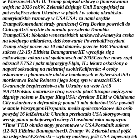
w
W
a
r
s
z
a
w
i
e
U
S
A
:
D
.
T
r
u
m
p
p
o
d
p
i
s
a
ł
u
s
t
a
w
ę
o
f
i
n
a
n
s
o
w
a
n
i
u
w
o
j
s
k
n
a
2
0
2
6
r
o
k
W
.
Z
e
ł
e
n
s
k
i
d
z
i
ę
k
u
j
e
U
n
i
i
E
u
r
o
p
e
j
s
k
i
e
j
z
a
p
o
ż
y
c
z
k
ę
P
r
e
z
y
d
e
n
t
U
k
r
a
i
n
y
:
w
p
i
ą
t
e
k
i
w
s
o
b
o
t
ę
u
k
r
a
i
ń
s
k
o
-
a
m
e
r
y
k
a
ń
s
k
i
e
r
o
z
m
o
w
y
w
U
S
A
U
S
A
:
z
a
n
a
m
i
o
r
ę
d
z
i
e
T
r
u
m
p
a
K
o
m
e
n
d
a
n
t
s
t
r
a
ż
y
g
r
a
n
i
c
z
n
e
j
G
r
e
g
B
o
v
i
n
o
p
o
w
r
ó
c
i
ł
d
o
C
h
i
c
a
g
o
D
z
i
ś
o
r
ę
d
z
i
e
d
o
n
a
r
o
d
u
p
r
e
z
y
d
e
n
t
a
D
o
n
a
l
d
a
T
r
u
m
p
a
U
S
A
:
b
l
o
k
a
d
a
w
e
n
e
z
u
e
l
s
k
i
c
h
t
a
n
k
o
w
c
ó
w
A
m
e
r
y
k
a
c
z
e
k
a
n
a
k
o
l
e
j
n
e
g
o
m
i
l
i
a
r
d
e
r
a
,
d
z
i
ś
l
o
s
o
w
a
n
i
e
P
o
w
e
r
b
a
l
l
P
r
e
z
y
d
e
n
t
T
r
u
m
p
z
ł
o
ż
y
ł
p
o
z
e
w
n
a
1
0
m
l
d
d
o
l
a
r
ó
w
p
r
z
e
c
i
w
B
B
C
P
o
r
a
d
n
i
k
s
u
k
c
e
s
(
1
2
-
1
5
)
E
l
ż
b
i
e
t
a
B
a
u
m
g
a
r
t
n
e
r
K
E
w
y
c
o
f
u
j
e
s
i
ę
z
c
a
ł
k
o
w
i
t
e
g
o
z
a
k
a
z
u
a
u
t
s
p
a
l
i
n
o
w
y
c
h
o
d
2
0
3
5
C
z
e
c
h
y
:
n
o
w
y
r
z
ą
d
o
d
r
z
u
c
i
ł
E
T
S
2
i
p
a
k
t
m
i
g
r
a
c
y
j
n
y
E
l
g
i
n
,
I
L
:
l
e
k
a
r
z
o
s
k
a
r
ż
o
n
y
o
n
a
p
a
ś
ć
s
e
k
s
u
a
l
n
ą
n
a
n
i
e
l
e
t
n
i
e
j
o
s
o
b
i
e
K
a
l
i
f
o
r
n
i
a
:
4
o
s
o
b
y
o
s
k
a
r
ż
o
n
e
o
p
l
a
n
o
w
a
n
i
e
a
t
a
k
ó
w
b
o
m
b
o
w
y
c
h
w
S
y
l
w
e
s
t
r
a
U
S
A
:
m
o
r
d
e
r
s
t
w
o
R
o
b
a
R
e
i
n
e
r
a
i
j
e
g
o
ż
o
n
y
,
s
y
n
w
a
r
e
s
z
c
i
e
U
S
A
:
G
w
a
r
a
n
c
j
e
b
e
z
p
i
e
c
z
e
ń
s
t
w
a
d
l
a
U
k
r
a
i
n
y
n
a
w
z
ó
r
A
r
t
.
5
N
A
T
O
P
o
l
s
k
a
:
n
o
t
a
r
i
u
s
z
e
c
h
c
ą
w
z
r
o
s
t
u
p
ł
a
c
C
h
i
c
a
g
o
:
m
ę
ż
c
z
y
z
n
a
d
ź
g
n
i
ę
t
y
n
o
ż
e
m
w
B
u
r
g
e
r
K
i
n
g
U
S
A
:
d
y
r
e
k
t
o
r
B
L
M
w
O
k
l
a
h
o
m
a
C
i
t
y
o
s
k
a
r
ż
o
n
y
o
d
e
f
r
a
u
d
a
c
j
ę
p
o
n
a
d
3
m
l
n
d
o
l
a
r
ó
w
U
S
A
:
p
o
w
ó
d
ź
w
s
t
a
n
i
e
W
a
s
z
y
n
g
t
o
n
H
i
s
z
p
a
n
i
a
:
m
e
d
i
a
s
p
o
ł
e
c
z
n
o
ś
c
i
o
w
e
d
l
a
o
s
ó
b
p
o
w
y
ż
e
j
1
6
l
a
t
Z
e
ł
e
n
s
k
i
:
U
k
r
a
i
n
a
p
r
z
e
k
a
z
a
ł
a
U
S
A
s
k
o
r
y
g
o
w
a
n
ą
w
e
r
s
j
ę
p
l
a
n
u
p
o
k
o
j
o
w
e
g
o
T
w
ó
r
c
y
A
I
o
s
o
b
a
m
i
r
o
k
u
m
a
g
a
z
y
n
u
“
T
i
m
e
”
F
E
D
o
b
n
i
ż
a
s
t
o
p
y
p
r
o
c
e
n
t
o
w
e
w
U
S
A
P
o
r
a
d
n
i
k
s
u
k
c
e
s
(
1
2
-
0
8
)
E
l
ż
b
i
e
t
a
B
a
u
m
g
a
r
t
n
e
r
D
.
T
r
u
m
p
:
W
.
Z
e
ł
e
n
s
k
i
m
u
s
i
p
ó
j
ś
ć
n
a
u
s
t
ę
p
s
t
w
a
W
.
Z
e
ł
e
n
s
k
i
–
w
y
b
o
r
y
m
o
ż
l
i
w
e
,
j
e
ś
l
i
U
S
A
z
a
p
e
w
n
i
ą
i
c
h