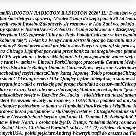
a
m
i
R
A
D
I
O
T
O
N
R
A
D
I
O
T
O
N
R
A
D
I
O
T
O
N
2
0
2
6
!
I
L
:
E
v
a
n
s
t
o
n
w
y
f
i
a
r
ś
m
i
e
r
t
e
l
n
y
c
h
,
s
p
r
a
w
c
ą
1
8
-
l
a
t
e
k
T
r
u
m
p
d
o
s
z
e
f
a
p
o
l
i
c
j
i
2
0
l
a
t
t
e
m
u
e
r
s
j
i
w
o
k
ó
ł
E
p
s
t
e
i
n
a
Z
a
k
o
ń
c
z
y
ł
y
s
i
ę
r
o
z
m
o
w
y
w
A
b
u
Z
a
b
i
w
s
.
p
o
k
o
j
u
n
y
s
p
a
d
e
k
w
h
i
s
t
o
r
i
i
D
a
v
o
s
:
Z
e
ł
e
n
s
k
i
i
T
r
u
m
p
z
a
d
o
w
o
l
e
n
i
z
d
z
i
s
i
e
j
s
z
e
g
P
r
e
z
y
d
e
n
t
U
S
A
z
a
p
r
o
s
i
ł
C
h
i
n
y
d
o
R
a
d
y
P
o
k
o
j
u
C
h
i
c
a
g
o
:
w
t
y
m
t
y
g
o
d
Z
a
b
i
ł
e
m
t
a
t
ę
”
:
1
1
-
l
a
t
e
k
z
P
e
n
s
y
l
w
a
n
i
i
z
a
s
t
r
z
e
l
i
ł
o
j
c
a
p
o
z
a
b
r
a
n
i
u
m
u
k
n
d
i
a
n
y
?
S
e
n
a
t
p
r
z
e
d
s
t
a
w
i
ł
p
r
o
j
e
k
t
u
s
t
a
w
y
P
a
r
y
ż
:
r
o
z
p
o
c
z
ą
ł
s
i
ę
p
r
o
c
e
s
,
s
t
r
z
C
h
i
c
a
g
o
L
i
g
h
t
f
o
o
t
p
o
z
w
a
n
a
p
r
z
e
z
b
a
n
k
z
a
n
i
e
u
r
e
g
u
l
o
w
a
n
e
p
ł
a
t
n
i
C
P
S
w
y
ł
o
w
i
o
n
e
z
j
e
z
i
o
r
a
M
i
c
h
i
g
a
n
U
S
A
:
p
o
s
t
ę
p
o
w
a
n
i
e
w
o
b
e
c
s
z
e
f
a
e
c
r
a
n
n
i
w
a
t
a
k
u
w
L
i
n
c
o
l
n
P
a
r
k
C
h
i
c
a
g
o
:
p
r
a
c
o
w
n
i
k
C
e
n
t
r
u
m
M
e
d
y
m
P
r
z
e
d
s
t
a
w
i
c
i
e
l
e
B
i
a
ł
e
g
o
D
o
m
u
w
C
a
r
a
c
a
s
N
o
w
e
w
y
t
y
c
z
n
e
ż
y
w
i
e
n
i
o
w
z
a
c
h
o
d
n
i
e
j
c
z
ę
ś
c
i
m
i
a
s
t
a
C
h
i
n
y
k
a
r
z
ą
J
a
p
o
n
i
ę
,
T
o
k
i
o
p
r
o
t
e
s
t
u
j
e
C
h
i
c
a
a
s
t
a
c
j
i
C
T
A
K
o
n
g
r
e
s
m
e
n
M
i
k
e
Q
u
i
g
l
e
y
b
ę
d
z
i
e
u
b
i
e
g
a
ł
s
i
ę
o
s
t
a
n
o
w
i
s
k
e
z
y
g
n
u
j
e
z
w
a
l
k
i
o
r
e
e
l
e
k
c
j
ę
p
o
d
p
r
e
s
j
ą
s
k
a
n
d
a
l
u
z
o
s
z
u
s
t
w
a
m
i
C
h
i
c
a
g
d
u
r
o
t
o
w
a
ż
n
y
k
r
o
k
,
a
l
e
n
i
e
w
y
s
t
a
r
c
z
a
j
ą
c
y
M
a
d
u
r
o
p
r
z
e
d
s
ą
d
e
m
:
“
j
e
s
t
e
m
i
a
s
t
a
M
s
z
e
ś
w
i
ę
t
e
w
B
a
z
y
l
i
c
e
Ś
w
.
J
a
c
k
a
–
n
i
e
d
z
i
e
l
n
e
n
a
n
a
s
z
e
j
a
n
t
e
n
y
d
e
n
t
W
e
n
e
z
u
e
l
i
o
t
w
a
r
t
y
n
a
r
o
z
m
o
w
y
z
U
S
A
C
h
i
n
y
:
p
o
d
a
t
e
k
o
d
a
n
t
y
k
c
h
ł
o
p
i
e
c
p
o
s
t
r
z
e
l
o
n
y
w
d
o
m
u
w
H
u
m
b
o
l
d
t
P
a
r
k
R
e
l
a
c
j
a
z
W
i
g
i
l
i
i
n
a
J
o
r
d
o
w
a
l
i
c
z
b
a
p
o
l
i
c
j
a
n
t
ó
w
w
s
ł
u
ż
b
i
e
S
y
l
w
e
s
t
e
r
w
C
h
i
c
a
g
o
P
o
r
a
d
n
i
k
s
u
c
i
a
w
G
e
l
s
e
n
k
i
r
c
h
e
n
F
l
o
r
y
d
a
:
s
p
o
t
k
a
n
i
e
D
.
T
r
u
m
p
a
i
B
.
N
e
t
a
n
j
a
h
u
C
n
a
w
R
i
v
e
r
N
o
r
t
h
,
1
o
s
o
b
a
n
i
e
ż
y
j
e
D
.
T
r
u
m
p
:
“
m
i
a
ł
e
m
d
o
b
r
ą
r
o
z
m
o
w
Ś
w
i
ą
t
!
M
e
r
r
y
C
h
r
i
s
t
m
a
s
!
P
o
r
a
d
n
i
k
s
u
k
c
e
s
(
1
2
-
2
2
)
E
l
ż
b
i
e
t
a
B
a
u
m
g
a
r
m
n
y
c
h
U
S
A
:
p
o
l
s
k
i
p
i
ę
ś
c
i
a
r
z
A
n
d
r
z
e
j
W
a
w
r
z
y
k
t
r
a
f
i
ł
d
o
a
r
e
s
z
t
u
n
a
F
l