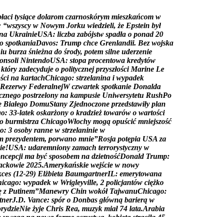
p
ł
a
c
i
t
y
s
i
ą
c
e
d
o
l
a
r
o
m
c
z
a
r
n
o
s
k
ó
r
y
m
m
i
e
s
z
k
a
ń
c
o
m
w
:
“
w
s
z
y
s
c
y
w
N
o
w
y
m
J
o
r
k
u
w
i
e
d
z
i
e
l
i
,
ż
e
E
p
s
t
e
i
n
b
y
ł
n
a
U
k
r
a
i
n
i
e
U
S
A
:
l
i
c
z
b
a
z
a
b
ó
j
s
t
w
s
p
a
d
ł
a
o
p
o
n
a
d
2
0
o
s
p
o
t
k
a
n
i
a
D
a
v
o
s
:
T
r
u
m
p
c
h
c
e
G
r
e
n
l
a
n
d
i
i
.
B
e
z
w
o
j
s
k
a
n
i
u
b
u
r
z
a
ś
n
i
e
ż
n
a
d
o
ś
r
o
d
y
,
p
o
t
e
m
s
i
l
n
e
u
d
e
r
z
e
n
i
e
o
n
s
o
l
i
N
i
n
t
e
n
d
o
U
S
A
:
s
t
o
p
a
p
r
o
c
e
n
t
o
w
a
k
r
e
d
y
t
ó
w
k
t
ó
r
y
z
a
d
e
c
y
d
u
j
e
o
p
o
l
i
t
y
c
z
n
e
j
p
r
z
y
s
z
ł
o
ś
c
i
M
a
r
i
n
e
L
e
o
ś
c
i
n
a
k
a
r
t
a
c
h
C
h
i
c
a
g
o
:
s
t
r
z
e
l
a
n
i
n
a
i
w
y
p
a
d
e
k
R
e
z
e
r
w
y
F
e
d
e
r
a
l
n
e
j
W
c
z
w
a
r
t
e
k
s
p
o
t
k
a
n
i
e
D
o
n
a
l
d
a
c
z
n
e
g
o
p
o
s
t
r
z
e
l
o
n
y
n
a
k
a
m
p
u
s
i
e
U
n
i
w
e
r
s
y
t
e
t
u
R
u
s
h
P
o
e
B
i
a
ł
e
g
o
D
o
m
u
S
t
a
n
y
Z
j
e
d
n
o
c
z
o
n
e
p
r
z
e
d
s
t
a
w
i
ł
y
p
l
a
n
g
o
:
3
3
-
l
a
t
e
k
o
s
k
a
r
ż
o
n
y
o
k
r
a
d
z
i
e
ż
t
o
w
a
r
ó
w
o
w
a
r
t
o
ś
c
i
o
b
u
r
m
i
s
t
r
z
a
C
h
i
c
a
g
o
W
ł
o
c
h
y
m
o
g
ą
o
p
u
ś
c
i
ć
m
n
i
e
j
s
z
o
ś
ć
o
:
3
o
s
o
b
y
r
a
n
n
e
w
s
t
r
z
e
l
a
n
i
n
i
e
w
m
p
r
e
z
y
d
e
n
t
e
m
,
p
o
r
w
a
n
o
m
n
i
e
”
R
o
s
j
a
p
o
t
ę
p
i
a
U
S
A
z
a
i
e
!
U
S
A
:
u
d
a
r
e
m
n
i
o
n
y
z
a
m
a
c
h
t
e
r
r
o
r
y
s
t
y
c
z
n
y
w
o
n
c
e
p
c
j
i
m
a
b
y
ć
s
p
o
s
o
b
e
m
n
a
d
z
i
e
t
n
o
ś
ć
D
o
n
a
l
d
T
r
u
m
p
:
a
c
k
o
w
i
e
2
0
2
5
.
A
m
e
r
y
k
a
ń
s
k
i
e
w
e
j
ś
c
i
e
w
n
o
w
y
k
c
e
s
(
1
2
-
2
9
)
E
l
ż
b
i
e
t
a
B
a
u
m
g
a
r
t
n
e
r
I
L
:
e
m
e
r
y
t
o
w
a
n
a
h
i
c
a
g
o
:
w
y
p
a
d
e
k
w
W
r
i
g
l
e
y
v
i
l
l
e
,
2
p
o
l
i
c
j
a
n
t
ó
w
c
i
ę
ż
k
o
ę
z
P
u
t
i
n
e
m
”
M
a
n
e
w
r
y
C
h
i
n
w
o
k
ó
ł
T
a
j
w
a
n
u
C
h
i
c
a
g
o
:
t
n
e
r
J
.
D
.
V
a
n
c
e
:
s
p
ó
r
o
D
o
n
b
a
s
g
ł
ó
w
n
ą
b
a
r
i
e
r
ą
w
o
r
y
d
z
i
e
N
i
e
ż
y
j
e
C
h
r
i
s
R
e
a
,
m
u
z
y
k
m
i
a
ł
7
4
l
a
t
a
.
A
r
a
b
i
a