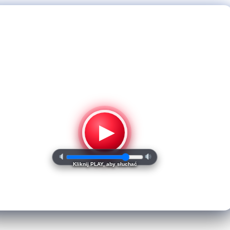
▶
Kliknij PLAY, aby słuchać