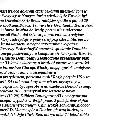
p
ł
a
c
i
t
y
s
i
ą
c
e
d
o
l
a
r
o
m
c
z
a
r
n
o
s
k
ó
r
y
m
m
i
e
s
z
k
a
ń
c
o
m
w
:
“
w
s
z
y
s
c
y
w
N
o
w
y
m
J
o
r
k
u
w
i
e
d
z
i
e
l
i
,
ż
e
E
p
s
t
e
i
n
b
y
ł
n
a
U
k
r
a
i
n
i
e
U
S
A
:
l
i
c
z
b
a
z
a
b
ó
j
s
t
w
s
p
a
d
ł
a
o
p
o
n
a
d
2
0
o
s
p
o
t
k
a
n
i
a
D
a
v
o
s
:
T
r
u
m
p
c
h
c
e
G
r
e
n
l
a
n
d
i
i
.
B
e
z
w
o
j
s
k
a
n
i
u
b
u
r
z
a
ś
n
i
e
ż
n
a
d
o
ś
r
o
d
y
,
p
o
t
e
m
s
i
l
n
e
u
d
e
r
z
e
n
i
e
o
n
s
o
l
i
N
i
n
t
e
n
d
o
U
S
A
:
s
t
o
p
a
p
r
o
c
e
n
t
o
w
a
k
r
e
d
y
t
ó
w
k
t
ó
r
y
z
a
d
e
c
y
d
u
j
e
o
p
o
l
i
t
y
c
z
n
e
j
p
r
z
y
s
z
ł
o
ś
c
i
M
a
r
i
n
e
L
e
o
ś
c
i
n
a
k
a
r
t
a
c
h
C
h
i
c
a
g
o
:
s
t
r
z
e
l
a
n
i
n
a
i
w
y
p
a
d
e
k
R
e
z
e
r
w
y
F
e
d
e
r
a
l
n
e
j
W
c
z
w
a
r
t
e
k
s
p
o
t
k
a
n
i
e
D
o
n
a
l
d
a
c
z
n
e
g
o
p
o
s
t
r
z
e
l
o
n
y
n
a
k
a
m
p
u
s
i
e
U
n
i
w
e
r
s
y
t
e
t
u
R
u
s
h
P
o
e
B
i
a
ł
e
g
o
D
o
m
u
S
t
a
n
y
Z
j
e
d
n
o
c
z
o
n
e
p
r
z
e
d
s
t
a
w
i
ł
y
p
l
a
n
g
o
:
3
3
-
l
a
t
e
k
o
s
k
a
r
ż
o
n
y
o
k
r
a
d
z
i
e
ż
t
o
w
a
r
ó
w
o
w
a
r
t
o
ś
c
i
o
b
u
r
m
i
s
t
r
z
a
C
h
i
c
a
g
o
W
ł
o
c
h
y
m
o
g
ą
o
p
u
ś
c
i
ć
m
n
i
e
j
s
z
o
ś
ć
o
:
3
o
s
o
b
y
r
a
n
n
e
w
s
t
r
z
e
l
a
n
i
n
i
e
w
m
p
r
e
z
y
d
e
n
t
e
m
,
p
o
r
w
a
n
o
m
n
i
e
”
R
o
s
j
a
p
o
t
ę
p
i
a
U
S
A
z
a
i
e
!
U
S
A
:
u
d
a
r
e
m
n
i
o
n
y
z
a
m
a
c
h
t
e
r
r
o
r
y
s
t
y
c
z
n
y
w
o
n
c
e
p
c
j
i
m
a
b
y
ć
s
p
o
s
o
b
e
m
n
a
d
z
i
e
t
n
o
ś
ć
D
o
n
a
l
d
T
r
u
m
p
:
a
c
k
o
w
i
e
2
0
2
5
.
A
m
e
r
y
k
a
ń
s
k
i
e
w
e
j
ś
c
i
e
w
n
o
w
y
k
c
e
s
(
1
2
-
2
9
)
E
l
ż
b
i
e
t
a
B
a
u
m
g
a
r
t
n
e
r
I
L
:
e
m
e
r
y
t
o
w
a
n
a
h
i
c
a
g
o
:
w
y
p
a
d
e
k
w
W
r
i
g
l
e
y
v
i
l
l
e
,
2
p
o
l
i
c
j
a
n
t
ó
w
c
i
ę
ż
k
o
ę
z
P
u
t
i
n
e
m
”
M
a
n
e
w
r
y
C
h
i
n
w
o
k
ó
ł
T
a
j
w
a
n
u
C
h
i
c
a
g
o
:
t
n
e
r
J
.
D
.
V
a
n
c
e
:
s
p
ó
r
o
D
o
n
b
a
s
g
ł
ó
w
n
ą
b
a
r
i
e
r
ą
w
o
r
y
d
z
i
e
N
i
e
ż
y
j
e
C
h
r
i
s
R
e
a
,
m
u
z
y
k
m
i
a
ł
7
4
l
a
t
a
.
A
r
a
b
i
a