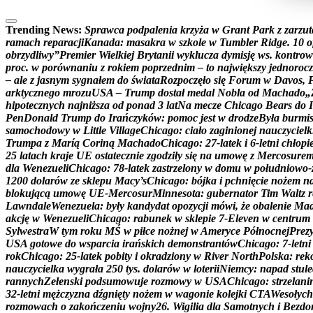
Trending News:
S
p
r
a
w
c
a
p
o
d
p
a
l
e
n
i
a
k
r
z
y
ż
a
w
G
r
a
n
t
P
a
r
k
z
z
a
r
z
u
t
r
a
m
a
c
h
r
e
p
a
r
a
c
j
i
K
a
n
a
d
a
:
m
a
s
a
k
r
a
w
s
z
k
o
l
e
w
T
u
m
b
l
e
r
R
i
d
g
e
.
1
0
o
o
b
r
z
y
d
l
i
w
y
”
P
r
e
m
i
e
r
W
i
e
l
k
i
e
j
B
r
y
t
a
n
i
i
w
y
k
l
u
c
z
a
d
y
m
i
s
j
ę
w
s
.
k
o
n
t
r
o
w
p
r
o
c
.
w
p
o
r
ó
w
n
a
n
i
u
z
r
o
k
i
e
m
p
o
p
r
z
e
d
n
i
m
–
t
o
n
a
j
w
i
ę
k
s
z
y
j
e
d
n
o
r
o
c
z
–
a
l
e
z
j
a
s
n
y
m
s
y
g
n
a
ł
e
m
d
o
ś
w
i
a
t
a
R
o
z
p
o
c
z
ę
ł
o
s
i
ę
F
o
r
u
m
w
D
a
v
o
s
,
a
r
k
t
y
c
z
n
e
g
o
m
r
o
z
u
U
S
A
–
T
r
u
m
p
d
o
s
t
a
ł
m
e
d
a
l
N
o
b
l
a
o
d
M
a
c
h
a
d
o
„
h
i
p
o
t
e
c
z
n
y
c
h
n
a
j
n
i
ż
s
z
a
o
d
p
o
n
a
d
3
l
a
t
N
a
m
e
c
z
e
C
h
i
c
a
g
o
B
e
a
r
s
d
o
I
P
e
n
D
o
n
a
l
d
T
r
u
m
p
d
o
I
r
a
ń
c
z
y
k
ó
w
:
p
o
m
o
c
j
e
s
t
w
d
r
o
d
z
e
B
y
ł
a
b
u
r
m
i
s
a
m
o
c
h
o
d
o
w
y
w
L
i
t
t
l
e
V
i
l
l
a
g
e
C
h
i
c
a
g
o
:
c
i
a
ł
o
z
a
g
i
n
i
o
n
e
j
n
a
u
c
z
y
c
i
e
l
k
T
r
u
m
p
a
z
M
a
r
í
ą
C
o
r
i
n
ą
M
a
c
h
a
d
o
C
h
i
c
a
g
o
:
2
7
-
l
a
t
e
k
i
6
-
l
e
t
n
i
c
h
ł
o
p
i
2
5
l
a
t
a
c
h
k
r
a
j
e
U
E
o
s
t
a
t
e
c
z
n
i
e
z
g
o
d
z
i
ł
y
s
i
ę
n
a
u
m
o
w
ę
z
M
e
r
c
o
s
u
r
e
d
l
a
W
e
n
e
z
u
e
l
i
C
h
i
c
a
g
o
:
7
8
-
l
a
t
e
k
z
a
s
t
r
z
e
l
o
n
y
w
d
o
m
u
w
p
o
ł
u
d
n
i
o
w
o
-
1
2
0
0
d
o
l
a
r
ó
w
z
e
s
k
l
e
p
u
M
a
c
y
’
s
C
h
i
c
a
g
o
:
b
ó
j
k
a
i
p
c
h
n
i
ę
c
i
e
n
o
ż
e
m
n
b
l
o
k
u
j
ą
c
ą
u
m
o
w
ę
U
E
-
M
e
r
c
o
s
u
r
M
i
n
n
e
s
o
t
a
:
g
u
b
e
r
n
a
t
o
r
T
i
m
W
a
l
t
z
r
L
a
w
n
d
a
l
e
W
e
n
e
z
u
e
l
a
:
b
y
ł
y
k
a
n
d
y
d
a
t
o
p
o
z
y
c
j
i
m
ó
w
i
,
ż
e
o
b
a
l
e
n
i
e
M
a
a
k
c
j
ę
w
W
e
n
e
z
u
e
l
i
C
h
i
c
a
g
o
:
r
a
b
u
n
e
k
w
s
k
l
e
p
i
e
7
-
E
l
e
v
e
n
w
c
e
n
t
r
u
m
S
y
l
w
e
s
t
r
a
W
t
y
m
r
o
k
u
M
Ś
w
p
i
ł
c
e
n
o
ż
n
e
j
w
A
m
e
r
y
c
e
P
ó
ł
n
o
c
n
e
j
P
r
e
z
U
S
A
g
o
t
o
w
e
d
o
w
s
p
a
r
c
i
a
i
r
a
ń
s
k
i
c
h
d
e
m
o
n
s
t
r
a
n
t
ó
w
C
h
i
c
a
g
o
:
7
-
l
e
t
n
i
r
o
k
C
h
i
c
a
g
o
:
2
5
-
l
a
t
e
k
p
o
b
i
t
y
i
o
k
r
a
d
z
i
o
n
y
w
R
i
v
e
r
N
o
r
t
h
P
o
l
s
k
a
:
r
e
k
n
a
u
c
z
y
c
i
e
l
k
a
w
y
g
r
a
ł
a
2
5
0
t
y
s
.
d
o
l
a
r
ó
w
w
l
o
t
e
r
i
i
N
i
e
m
c
y
:
n
a
p
a
d
s
t
u
l
e
r
a
n
n
y
c
h
Z
e
ł
e
n
s
k
i
p
o
d
s
u
m
o
w
u
j
e
r
o
z
m
o
w
y
w
U
S
A
C
h
i
c
a
g
o
:
s
t
r
z
e
l
a
n
i
3
2
-
l
e
t
n
i
m
ę
ż
c
z
y
z
n
a
d
ź
g
n
i
ę
t
y
n
o
ż
e
m
w
w
a
g
o
n
i
e
k
o
l
e
j
k
i
C
T
A
W
e
s
o
ł
y
c
h
r
o
z
m
o
w
a
c
h
o
z
a
k
o
ń
c
z
e
n
i
u
w
o
j
n
y
2
6
.
W
i
g
i
l
i
a
d
l
a
S
a
m
o
t
n
y
c
h
i
B
e
z
d
o