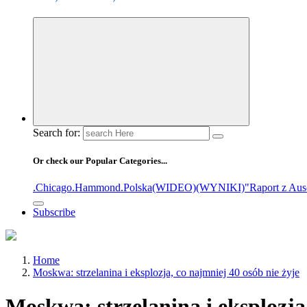
Search for:
Or check our Popular Categories...
.Chicago
.Hammond
.Polska
(WIDEO)
(WYNIKI)
"Raport z Aus
Subscribe
Home
Moskwa: strzelanina i eksplozja, co najmniej 40 osób nie żyje
Moskwa: strzelanina i eksplozja