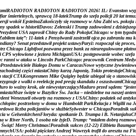
a
m
i
R
A
D
I
O
T
O
N
R
A
D
I
O
T
O
N
R
A
D
I
O
T
O
N
2
0
2
6
!
I
L
:
E
v
a
n
s
t
o
n
w
y
f
i
a
r
ś
m
i
e
r
t
e
l
n
y
c
h
,
s
p
r
a
w
c
ą
1
8
-
l
a
t
e
k
T
r
u
m
p
d
o
s
z
e
f
a
p
o
l
i
c
j
i
2
0
l
a
t
t
e
m
u
e
r
s
j
i
w
o
k
ó
ł
E
p
s
t
e
i
n
a
Z
a
k
o
ń
c
z
y
ł
y
s
i
ę
r
o
z
m
o
w
y
w
A
b
u
Z
a
b
i
w
s
.
p
o
k
o
j
u
n
y
s
p
a
d
e
k
w
h
i
s
t
o
r
i
i
D
a
v
o
s
:
Z
e
ł
e
n
s
k
i
i
T
r
u
m
p
z
a
d
o
w
o
l
e
n
i
z
d
z
i
s
i
e
j
s
z
e
g
P
r
e
z
y
d
e
n
t
U
S
A
z
a
p
r
o
s
i
ł
C
h
i
n
y
d
o
R
a
d
y
P
o
k
o
j
u
C
h
i
c
a
g
o
:
w
t
y
m
t
y
g
o
d
Z
a
b
i
ł
e
m
t
a
t
ę
”
:
1
1
-
l
a
t
e
k
z
P
e
n
s
y
l
w
a
n
i
i
z
a
s
t
r
z
e
l
i
ł
o
j
c
a
p
o
z
a
b
r
a
n
i
u
m
u
k
n
d
i
a
n
y
?
S
e
n
a
t
p
r
z
e
d
s
t
a
w
i
ł
p
r
o
j
e
k
t
u
s
t
a
w
y
P
a
r
y
ż
:
r
o
z
p
o
c
z
ą
ł
s
i
ę
p
r
o
c
e
s
,
s
t
r
z
C
h
i
c
a
g
o
L
i
g
h
t
f
o
o
t
p
o
z
w
a
n
a
p
r
z
e
z
b
a
n
k
z
a
n
i
e
u
r
e
g
u
l
o
w
a
n
e
p
ł
a
t
n
i
C
P
S
w
y
ł
o
w
i
o
n
e
z
j
e
z
i
o
r
a
M
i
c
h
i
g
a
n
U
S
A
:
p
o
s
t
ę
p
o
w
a
n
i
e
w
o
b
e
c
s
z
e
f
a
e
c
r
a
n
n
i
w
a
t
a
k
u
w
L
i
n
c
o
l
n
P
a
r
k
C
h
i
c
a
g
o
:
p
r
a
c
o
w
n
i
k
C
e
n
t
r
u
m
M
e
d
y
m
P
r
z
e
d
s
t
a
w
i
c
i
e
l
e
B
i
a
ł
e
g
o
D
o
m
u
w
C
a
r
a
c
a
s
N
o
w
e
w
y
t
y
c
z
n
e
ż
y
w
i
e
n
i
o
w
z
a
c
h
o
d
n
i
e
j
c
z
ę
ś
c
i
m
i
a
s
t
a
C
h
i
n
y
k
a
r
z
ą
J
a
p
o
n
i
ę
,
T
o
k
i
o
p
r
o
t
e
s
t
u
j
e
C
h
i
c
a
a
s
t
a
c
j
i
C
T
A
K
o
n
g
r
e
s
m
e
n
M
i
k
e
Q
u
i
g
l
e
y
b
ę
d
z
i
e
u
b
i
e
g
a
ł
s
i
ę
o
s
t
a
n
o
w
i
s
k
e
z
y
g
n
u
j
e
z
w
a
l
k
i
o
r
e
e
l
e
k
c
j
ę
p
o
d
p
r
e
s
j
ą
s
k
a
n
d
a
l
u
z
o
s
z
u
s
t
w
a
m
i
C
h
i
c
a
g
d
u
r
o
t
o
w
a
ż
n
y
k
r
o
k
,
a
l
e
n
i
e
w
y
s
t
a
r
c
z
a
j
ą
c
y
M
a
d
u
r
o
p
r
z
e
d
s
ą
d
e
m
:
“
j
e
s
t
e
m
i
a
s
t
a
M
s
z
e
ś
w
i
ę
t
e
w
B
a
z
y
l
i
c
e
Ś
w
.
J
a
c
k
a
–
n
i
e
d
z
i
e
l
n
e
n
a
n
a
s
z
e
j
a
n
t
e
n
y
d
e
n
t
W
e
n
e
z
u
e
l
i
o
t
w
a
r
t
y
n
a
r
o
z
m
o
w
y
z
U
S
A
C
h
i
n
y
:
p
o
d
a
t
e
k
o
d
a
n
t
y
k
c
h
ł
o
p
i
e
c
p
o
s
t
r
z
e
l
o
n
y
w
d
o
m
u
w
H
u
m
b
o
l
d
t
P
a
r
k
R
e
l
a
c
j
a
z
W
i
g
i
l
i
i
n
a
J
o
r
d
o
w
a
l
i
c
z
b
a
p
o
l
i
c
j
a
n
t
ó
w
w
s
ł
u
ż
b
i
e
S
y
l
w
e
s
t
e
r
w
C
h
i
c
a
g
o
P
o
r
a
d
n
i
k
s
u
c
i
a
w
G
e
l
s
e
n
k
i
r
c
h
e
n
F
l
o
r
y
d
a
:
s
p
o
t
k
a
n
i
e
D
.
T
r
u
m
p
a
i
B
.
N
e
t
a
n
j
a
h
u
C
n
a
w
R
i
v
e
r
N
o
r
t
h
,
1
o
s
o
b
a
n
i
e
ż
y
j
e
D
.
T
r
u
m
p
:
“
m
i
a
ł
e
m
d
o
b
r
ą
r
o
z
m
o
w
Ś
w
i
ą
t
!
M
e
r
r
y
C
h
r
i
s
t
m
a
s
!
P
o
r
a
d
n
i
k
s
u
k
c
e
s
(
1
2
-
2
2
)
E
l
ż
b
i
e
t
a
B
a
u
m
g
a
r
m
n
y
c
h
U
S
A
:
p
o
l
s
k
i
p
i
ę
ś
c
i
a
r
z
A
n
d
r
z
e
j
W
a
w
r
z
y
k
t
r
a
f
i
ł
d
o
a
r
e
s
z
t
u
n
a
F
l