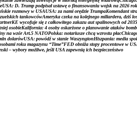
y
k
a
n
i
e
z
a
w
i
e
s
z
a
j
ą
i
n
w
e
s
t
y
c
j
e
w
m
o
r
s
k
ą
e
n
e
r
g
e
t
y
k
ę
w
i
a
t
r
o
w
ą
C
h
i
c
a
g
o
e
U
S
A
:
D
.
T
r
u
m
p
p
o
d
p
i
s
a
ł
u
s
t
a
w
ę
o
f
i
n
a
n
s
o
w
a
n
i
u
w
o
j
s
k
n
a
2
0
2
6
r
o
a
ń
s
k
i
e
r
o
z
m
o
w
y
w
U
S
A
U
S
A
:
z
a
n
a
m
i
o
r
ę
d
z
i
e
T
r
u
m
p
a
K
o
m
e
n
d
a
n
t
s
t
r
z
u
e
l
s
k
i
c
h
t
a
n
k
o
w
c
ó
w
A
m
e
r
y
k
a
c
z
e
k
a
n
a
k
o
l
e
j
n
e
g
o
m
i
l
i
a
r
d
e
r
a
,
d
z
i
ś
l
o
a
r
t
n
e
r
K
E
w
y
c
o
f
u
j
e
s
i
ę
z
c
a
ł
k
o
w
i
t
e
g
o
z
a
k
a
z
u
a
u
t
s
p
a
l
i
n
o
w
y
c
h
o
d
2
0
3
t
n
i
e
j
o
s
o
b
i
e
K
a
l
i
f
o
r
n
i
a
:
4
o
s
o
b
y
o
s
k
a
r
ż
o
n
e
o
p
l
a
n
o
w
a
n
i
e
a
t
a
k
ó
w
b
o
m
b
i
n
y
n
a
w
z
ó
r
A
r
t
.
5
N
A
T
O
P
o
l
s
k
a
:
n
o
t
a
r
i
u
s
z
e
c
h
c
ą
w
z
r
o
s
t
u
p
ł
a
c
C
h
i
c
a
g
m
l
n
d
o
l
a
r
ó
w
U
S
A
:
p
o
w
ó
d
ź
w
s
t
a
n
i
e
W
a
s
z
y
n
g
t
o
n
H
i
s
z
p
a
n
i
a
:
m
e
d
i
a
s
p
o
o
s
o
b
a
m
i
r
o
k
u
m
a
g
a
z
y
n
u
“
T
i
m
e
”
F
E
D
o
b
n
i
ż
a
s
t
o
p
y
p
r
o
c
e
n
t
o
w
e
w
U
S
n
s
k
i
–
w
y
b
o
r
y
m
o
ż
l
i
w
e
,
j
e
ś
l
i
U
S
A
z
a
p
e
w
n
i
ą
i
c
h
b
e
z
p
i
e
c
z
e
ń
s
t
w
o