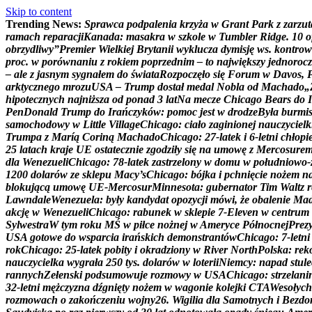
Skip to content
Trending News:
S
p
r
a
w
c
a
p
o
d
p
a
l
e
n
i
a
k
r
z
y
ż
a
w
G
r
a
n
t
P
a
r
k
z
z
a
r
z
u
t
r
a
m
a
c
h
r
e
p
a
r
a
c
j
i
K
a
n
a
d
a
:
m
a
s
a
k
r
a
w
s
z
k
o
l
e
w
T
u
m
b
l
e
r
R
i
d
g
e
.
1
0
o
o
b
r
z
y
d
l
i
w
y
”
P
r
e
m
i
e
r
W
i
e
l
k
i
e
j
B
r
y
t
a
n
i
i
w
y
k
l
u
c
z
a
d
y
m
i
s
j
ę
w
s
.
k
o
n
t
r
o
w
p
r
o
c
.
w
p
o
r
ó
w
n
a
n
i
u
z
r
o
k
i
e
m
p
o
p
r
z
e
d
n
i
m
–
t
o
n
a
j
w
i
ę
k
s
z
y
j
e
d
n
o
r
o
c
z
–
a
l
e
z
j
a
s
n
y
m
s
y
g
n
a
ł
e
m
d
o
ś
w
i
a
t
a
R
o
z
p
o
c
z
ę
ł
o
s
i
ę
F
o
r
u
m
w
D
a
v
o
s
,
a
r
k
t
y
c
z
n
e
g
o
m
r
o
z
u
U
S
A
–
T
r
u
m
p
d
o
s
t
a
ł
m
e
d
a
l
N
o
b
l
a
o
d
M
a
c
h
a
d
o
„
h
i
p
o
t
e
c
z
n
y
c
h
n
a
j
n
i
ż
s
z
a
o
d
p
o
n
a
d
3
l
a
t
N
a
m
e
c
z
e
C
h
i
c
a
g
o
B
e
a
r
s
d
o
I
P
e
n
D
o
n
a
l
d
T
r
u
m
p
d
o
I
r
a
ń
c
z
y
k
ó
w
:
p
o
m
o
c
j
e
s
t
w
d
r
o
d
z
e
B
y
ł
a
b
u
r
m
i
s
a
m
o
c
h
o
d
o
w
y
w
L
i
t
t
l
e
V
i
l
l
a
g
e
C
h
i
c
a
g
o
:
c
i
a
ł
o
z
a
g
i
n
i
o
n
e
j
n
a
u
c
z
y
c
i
e
l
k
T
r
u
m
p
a
z
M
a
r
í
ą
C
o
r
i
n
ą
M
a
c
h
a
d
o
C
h
i
c
a
g
o
:
2
7
-
l
a
t
e
k
i
6
-
l
e
t
n
i
c
h
ł
o
p
i
2
5
l
a
t
a
c
h
k
r
a
j
e
U
E
o
s
t
a
t
e
c
z
n
i
e
z
g
o
d
z
i
ł
y
s
i
ę
n
a
u
m
o
w
ę
z
M
e
r
c
o
s
u
r
e
d
l
a
W
e
n
e
z
u
e
l
i
C
h
i
c
a
g
o
:
7
8
-
l
a
t
e
k
z
a
s
t
r
z
e
l
o
n
y
w
d
o
m
u
w
p
o
ł
u
d
n
i
o
w
o
-
1
2
0
0
d
o
l
a
r
ó
w
z
e
s
k
l
e
p
u
M
a
c
y
’
s
C
h
i
c
a
g
o
:
b
ó
j
k
a
i
p
c
h
n
i
ę
c
i
e
n
o
ż
e
m
n
b
l
o
k
u
j
ą
c
ą
u
m
o
w
ę
U
E
-
M
e
r
c
o
s
u
r
M
i
n
n
e
s
o
t
a
:
g
u
b
e
r
n
a
t
o
r
T
i
m
W
a
l
t
z
r
L
a
w
n
d
a
l
e
W
e
n
e
z
u
e
l
a
:
b
y
ł
y
k
a
n
d
y
d
a
t
o
p
o
z
y
c
j
i
m
ó
w
i
,
ż
e
o
b
a
l
e
n
i
e
M
a
a
k
c
j
ę
w
W
e
n
e
z
u
e
l
i
C
h
i
c
a
g
o
:
r
a
b
u
n
e
k
w
s
k
l
e
p
i
e
7
-
E
l
e
v
e
n
w
c
e
n
t
r
u
m
S
y
l
w
e
s
t
r
a
W
t
y
m
r
o
k
u
M
Ś
w
p
i
ł
c
e
n
o
ż
n
e
j
w
A
m
e
r
y
c
e
P
ó
ł
n
o
c
n
e
j
P
r
e
z
U
S
A
g
o
t
o
w
e
d
o
w
s
p
a
r
c
i
a
i
r
a
ń
s
k
i
c
h
d
e
m
o
n
s
t
r
a
n
t
ó
w
C
h
i
c
a
g
o
:
7
-
l
e
t
n
i
r
o
k
C
h
i
c
a
g
o
:
2
5
-
l
a
t
e
k
p
o
b
i
t
y
i
o
k
r
a
d
z
i
o
n
y
w
R
i
v
e
r
N
o
r
t
h
P
o
l
s
k
a
:
r
e
k
n
a
u
c
z
y
c
i
e
l
k
a
w
y
g
r
a
ł
a
2
5
0
t
y
s
.
d
o
l
a
r
ó
w
w
l
o
t
e
r
i
i
N
i
e
m
c
y
:
n
a
p
a
d
s
t
u
l
e
r
a
n
n
y
c
h
Z
e
ł
e
n
s
k
i
p
o
d
s
u
m
o
w
u
j
e
r
o
z
m
o
w
y
w
U
S
A
C
h
i
c
a
g
o
:
s
t
r
z
e
l
a
n
i
3
2
-
l
e
t
n
i
m
ę
ż
c
z
y
z
n
a
d
ź
g
n
i
ę
t
y
n
o
ż
e
m
w
w
a
g
o
n
i
e
k
o
l
e
j
k
i
C
T
A
W
e
s
o
ł
y
c
h
r
o
z
m
o
w
a
c
h
o
z
a
k
o
ń
c
z
e
n
i
u
w
o
j
n
y
2
6
.
W
i
g
i
l
i
a
d
l
a
S
a
m
o
t
n
y
c
h
i
B
e
z
d
o