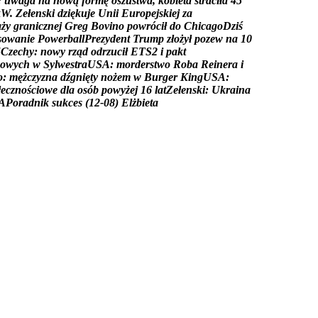
:
u
w
a
g
a
n
a
n
o
w
ą
f
o
r
m
ę
o
s
z
u
s
t
w
a
,
k
o
b
i
e
t
a
s
t
r
a
c
i
ł
a
4
5
k
W
.
Z
e
ł
e
n
s
k
i
d
z
i
ę
k
u
j
e
U
n
i
i
E
u
r
o
p
e
j
s
k
i
e
j
z
a
a
ż
y
g
r
a
n
i
c
z
n
e
j
G
r
e
g
B
o
v
i
n
o
p
o
w
r
ó
c
i
ł
d
o
C
h
i
c
a
g
o
D
z
i
ś
s
o
w
a
n
i
e
P
o
w
e
r
b
a
l
l
P
r
e
z
y
d
e
n
t
T
r
u
m
p
z
ł
o
ż
y
ł
p
o
z
e
w
n
a
1
0
5
C
z
e
c
h
y
:
n
o
w
y
r
z
ą
d
o
d
r
z
u
c
i
ł
E
T
S
2
i
p
a
k
t
o
w
y
c
h
w
S
y
l
w
e
s
t
r
a
U
S
A
:
m
o
r
d
e
r
s
t
w
o
R
o
b
a
R
e
i
n
e
r
a
i
o
:
m
ę
ż
c
z
y
z
n
a
d
ź
g
n
i
ę
t
y
n
o
ż
e
m
w
B
u
r
g
e
r
K
i
n
g
U
S
A
:
ł
e
c
z
n
o
ś
c
i
o
w
e
d
l
a
o
s
ó
b
p
o
w
y
ż
e
j
1
6
l
a
t
Z
e
ł
e
n
s
k
i
:
U
k
r
a
i
n
a
A
P
o
r
a
d
n
i
k
s
u
k
c
e
s
(
1
2
-
0
8
)
E
l
ż
b
i
e
t
a