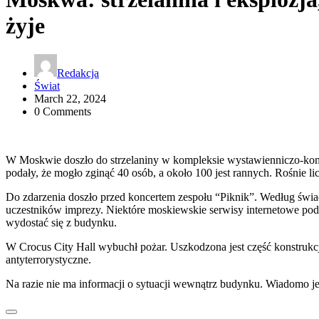
żyje
Redakcja
Świat
March 22, 2024
0 Comments
W Moskwie doszło do strzelaniny w kompleksie wystawienniczo-konc
podały, że mogło zginąć 40 osób, a około 100 jest rannych. Rośnie lic
Do zdarzenia doszło przed koncertem zespołu “Piknik”. Według św
uczestników imprezy. Niektóre moskiewskie serwisy internetowe podaj
wydostać się z budynku.
W Crocus City Hall wybuchł pożar. Uszkodzona jest część konstrukcji 
antyterrorystyczne.
Na razie nie ma informacji o sytuacji wewnątrz budynku. Wiadomo jed