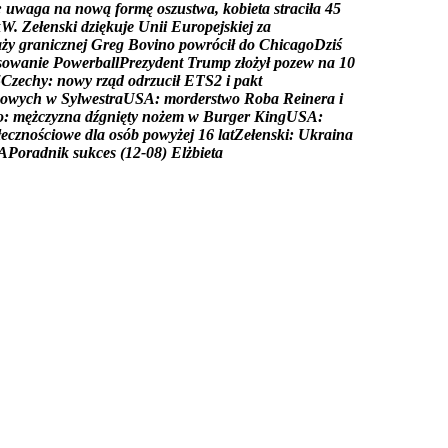
:
u
w
a
g
a
n
a
n
o
w
ą
f
o
r
m
ę
o
s
z
u
s
t
w
a
,
k
o
b
i
e
t
a
s
t
r
a
c
i
ł
a
4
5
k
W
.
Z
e
ł
e
n
s
k
i
d
z
i
ę
k
u
j
e
U
n
i
i
E
u
r
o
p
e
j
s
k
i
e
j
z
a
a
ż
y
g
r
a
n
i
c
z
n
e
j
G
r
e
g
B
o
v
i
n
o
p
o
w
r
ó
c
i
ł
d
o
C
h
i
c
a
g
o
D
z
i
ś
s
o
w
a
n
i
e
P
o
w
e
r
b
a
l
l
P
r
e
z
y
d
e
n
t
T
r
u
m
p
z
ł
o
ż
y
ł
p
o
z
e
w
n
a
1
0
5
C
z
e
c
h
y
:
n
o
w
y
r
z
ą
d
o
d
r
z
u
c
i
ł
E
T
S
2
i
p
a
k
t
o
w
y
c
h
w
S
y
l
w
e
s
t
r
a
U
S
A
:
m
o
r
d
e
r
s
t
w
o
R
o
b
a
R
e
i
n
e
r
a
i
o
:
m
ę
ż
c
z
y
z
n
a
d
ź
g
n
i
ę
t
y
n
o
ż
e
m
w
B
u
r
g
e
r
K
i
n
g
U
S
A
:
ł
e
c
z
n
o
ś
c
i
o
w
e
d
l
a
o
s
ó
b
p
o
w
y
ż
e
j
1
6
l
a
t
Z
e
ł
e
n
s
k
i
:
U
k
r
a
i
n
a
A
P
o
r
a
d
n
i
k
s
u
k
c
e
s
(
1
2
-
0
8
)
E
l
ż
b
i
e
t
a