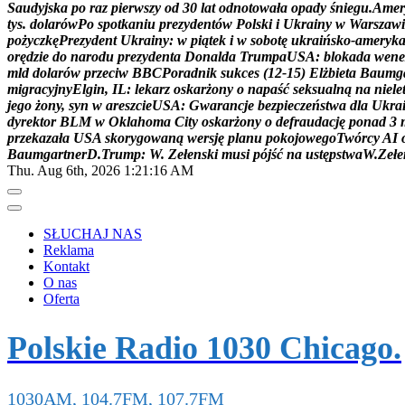
S
a
u
d
y
j
s
k
a
p
o
r
a
z
p
i
e
r
w
s
z
y
o
d
3
0
l
a
t
o
d
n
o
t
o
w
a
ł
a
o
p
a
d
y
ś
n
i
e
g
u
.
A
m
e
r
t
y
s
.
d
o
l
a
r
ó
w
P
o
s
p
o
t
k
a
n
i
u
p
r
e
z
y
d
e
n
t
ó
w
P
o
l
s
k
i
i
U
k
r
a
i
n
y
w
W
a
r
s
z
a
w
i
p
o
ż
y
c
z
k
ę
P
r
e
z
y
d
e
n
t
U
k
r
a
i
n
y
:
w
p
i
ą
t
e
k
i
w
s
o
b
o
t
ę
u
k
r
a
i
ń
s
k
o
-
a
m
e
r
y
k
o
r
ę
d
z
i
e
d
o
n
a
r
o
d
u
p
r
e
z
y
d
e
n
t
a
D
o
n
a
l
d
a
T
r
u
m
p
a
U
S
A
:
b
l
o
k
a
d
a
w
e
n
e
m
l
d
d
o
l
a
r
ó
w
p
r
z
e
c
i
w
B
B
C
P
o
r
a
d
n
i
k
s
u
k
c
e
s
(
1
2
-
1
5
)
E
l
ż
b
i
e
t
a
B
a
u
m
g
m
i
g
r
a
c
y
j
n
y
E
l
g
i
n
,
I
L
:
l
e
k
a
r
z
o
s
k
a
r
ż
o
n
y
o
n
a
p
a
ś
ć
s
e
k
s
u
a
l
n
ą
n
a
n
i
e
l
e
j
e
g
o
ż
o
n
y
,
s
y
n
w
a
r
e
s
z
c
i
e
U
S
A
:
G
w
a
r
a
n
c
j
e
b
e
z
p
i
e
c
z
e
ń
s
t
w
a
d
l
a
U
k
r
a
d
y
r
e
k
t
o
r
B
L
M
w
O
k
l
a
h
o
m
a
C
i
t
y
o
s
k
a
r
ż
o
n
y
o
d
e
f
r
a
u
d
a
c
j
ę
p
o
n
a
d
3
p
r
z
e
k
a
z
a
ł
a
U
S
A
s
k
o
r
y
g
o
w
a
n
ą
w
e
r
s
j
ę
p
l
a
n
u
p
o
k
o
j
o
w
e
g
o
T
w
ó
r
c
y
A
I
B
a
u
m
g
a
r
t
n
e
r
D
.
T
r
u
m
p
:
W
.
Z
e
ł
e
n
s
k
i
m
u
s
i
p
ó
j
ś
ć
n
a
u
s
t
ę
p
s
t
w
a
W
.
Z
e
ł
e
Thu. Aug 6th, 2026
1:21:17 AM
SŁUCHAJ NAS
Reklama
Kontakt
O nas
Oferta
Polskie Radio 1030 Chicago.
1030AM, 104.7FM, 107.7FM