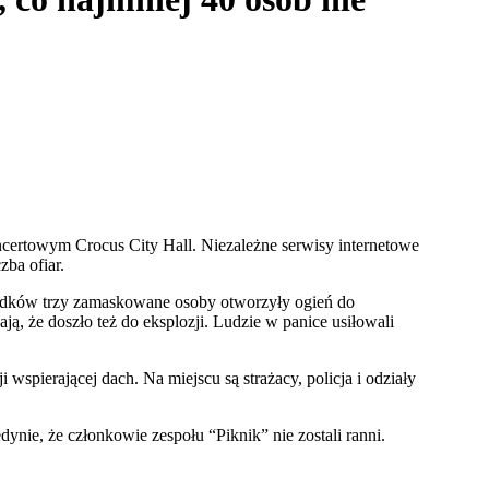
ertowym Crocus City Hall. Niezależne serwisy internetowe
zba ofiar.
iadków trzy zamaskowane osoby otworzyły ogień do
ą, że doszło też do eksplozji. Ludzie w panice usiłowali
wspierającej dach. Na miejscu są strażacy, policja i odziały
ynie, że członkowie zespołu “Piknik” nie zostali ranni.