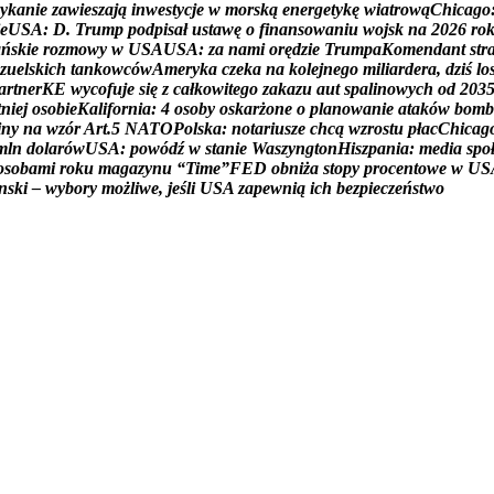
y
k
a
n
i
e
z
a
w
i
e
s
z
a
j
ą
i
n
w
e
s
t
y
c
j
e
w
m
o
r
s
k
ą
e
n
e
r
g
e
t
y
k
ę
w
i
a
t
r
o
w
ą
C
h
i
c
a
g
o
e
U
S
A
:
D
.
T
r
u
m
p
p
o
d
p
i
s
a
ł
u
s
t
a
w
ę
o
f
i
n
a
n
s
o
w
a
n
i
u
w
o
j
s
k
n
a
2
0
2
6
r
o
a
ń
s
k
i
e
r
o
z
m
o
w
y
w
U
S
A
U
S
A
:
z
a
n
a
m
i
o
r
ę
d
z
i
e
T
r
u
m
p
a
K
o
m
e
n
d
a
n
t
s
t
r
z
u
e
l
s
k
i
c
h
t
a
n
k
o
w
c
ó
w
A
m
e
r
y
k
a
c
z
e
k
a
n
a
k
o
l
e
j
n
e
g
o
m
i
l
i
a
r
d
e
r
a
,
d
z
i
ś
l
o
a
r
t
n
e
r
K
E
w
y
c
o
f
u
j
e
s
i
ę
z
c
a
ł
k
o
w
i
t
e
g
o
z
a
k
a
z
u
a
u
t
s
p
a
l
i
n
o
w
y
c
h
o
d
2
0
3
t
n
i
e
j
o
s
o
b
i
e
K
a
l
i
f
o
r
n
i
a
:
4
o
s
o
b
y
o
s
k
a
r
ż
o
n
e
o
p
l
a
n
o
w
a
n
i
e
a
t
a
k
ó
w
b
o
m
b
i
n
y
n
a
w
z
ó
r
A
r
t
.
5
N
A
T
O
P
o
l
s
k
a
:
n
o
t
a
r
i
u
s
z
e
c
h
c
ą
w
z
r
o
s
t
u
p
ł
a
c
C
h
i
c
a
g
m
l
n
d
o
l
a
r
ó
w
U
S
A
:
p
o
w
ó
d
ź
w
s
t
a
n
i
e
W
a
s
z
y
n
g
t
o
n
H
i
s
z
p
a
n
i
a
:
m
e
d
i
a
s
p
o
o
s
o
b
a
m
i
r
o
k
u
m
a
g
a
z
y
n
u
“
T
i
m
e
”
F
E
D
o
b
n
i
ż
a
s
t
o
p
y
p
r
o
c
e
n
t
o
w
e
w
U
S
n
s
k
i
–
w
y
b
o
r
y
m
o
ż
l
i
w
e
,
j
e
ś
l
i
U
S
A
z
a
p
e
w
n
i
ą
i
c
h
b
e
z
p
i
e
c
z
e
ń
s
t
w
o