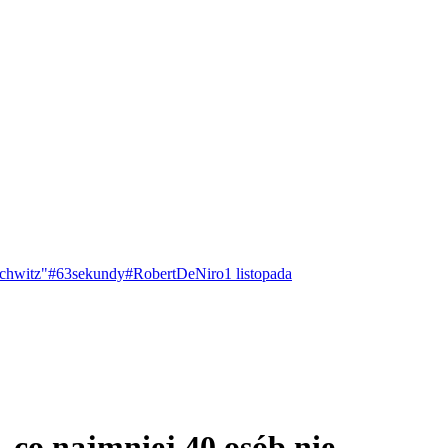
chwitz"
#63sekundy
#RobertDeNiro
1 listopada
, co najmniej 40 osób nie