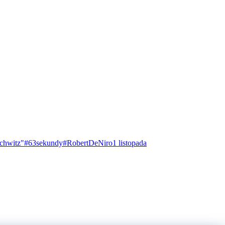
chwitz"
#63sekundy
#RobertDeNiro
1 listopada