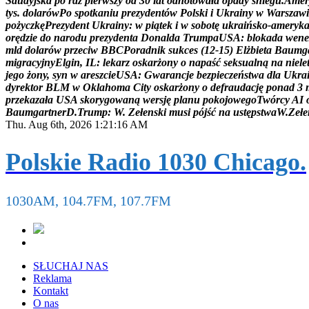
S
a
u
d
y
j
s
k
a
p
o
r
a
z
p
i
e
r
w
s
z
y
o
d
3
0
l
a
t
o
d
n
o
t
o
w
a
ł
a
o
p
a
d
y
ś
n
i
e
g
u
.
A
m
e
r
t
y
s
.
d
o
l
a
r
ó
w
P
o
s
p
o
t
k
a
n
i
u
p
r
e
z
y
d
e
n
t
ó
w
P
o
l
s
k
i
i
U
k
r
a
i
n
y
w
W
a
r
s
z
a
w
i
p
o
ż
y
c
z
k
ę
P
r
e
z
y
d
e
n
t
U
k
r
a
i
n
y
:
w
p
i
ą
t
e
k
i
w
s
o
b
o
t
ę
u
k
r
a
i
ń
s
k
o
-
a
m
e
r
y
k
o
r
ę
d
z
i
e
d
o
n
a
r
o
d
u
p
r
e
z
y
d
e
n
t
a
D
o
n
a
l
d
a
T
r
u
m
p
a
U
S
A
:
b
l
o
k
a
d
a
w
e
n
e
m
l
d
d
o
l
a
r
ó
w
p
r
z
e
c
i
w
B
B
C
P
o
r
a
d
n
i
k
s
u
k
c
e
s
(
1
2
-
1
5
)
E
l
ż
b
i
e
t
a
B
a
u
m
g
m
i
g
r
a
c
y
j
n
y
E
l
g
i
n
,
I
L
:
l
e
k
a
r
z
o
s
k
a
r
ż
o
n
y
o
n
a
p
a
ś
ć
s
e
k
s
u
a
l
n
ą
n
a
n
i
e
l
e
j
e
g
o
ż
o
n
y
,
s
y
n
w
a
r
e
s
z
c
i
e
U
S
A
:
G
w
a
r
a
n
c
j
e
b
e
z
p
i
e
c
z
e
ń
s
t
w
a
d
l
a
U
k
r
a
d
y
r
e
k
t
o
r
B
L
M
w
O
k
l
a
h
o
m
a
C
i
t
y
o
s
k
a
r
ż
o
n
y
o
d
e
f
r
a
u
d
a
c
j
ę
p
o
n
a
d
3
p
r
z
e
k
a
z
a
ł
a
U
S
A
s
k
o
r
y
g
o
w
a
n
ą
w
e
r
s
j
ę
p
l
a
n
u
p
o
k
o
j
o
w
e
g
o
T
w
ó
r
c
y
A
I
B
a
u
m
g
a
r
t
n
e
r
D
.
T
r
u
m
p
:
W
.
Z
e
ł
e
n
s
k
i
m
u
s
i
p
ó
j
ś
ć
n
a
u
s
t
ę
p
s
t
w
a
W
.
Z
e
ł
e
Thu. Aug 6th, 2026
1:21:17 AM
Polskie Radio 1030 Chicago.
1030AM, 104.7FM, 107.7FM
SŁUCHAJ NAS
Reklama
Kontakt
O nas