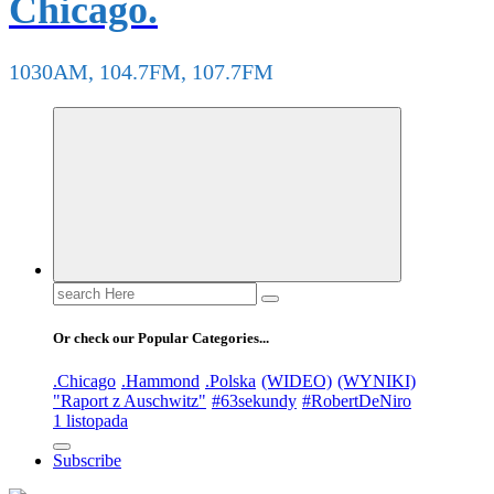
Chicago.
1030AM, 104.7FM, 107.7FM
Search
for:
Or check our Popular Categories...
.Chicago
.Hammond
.Polska
(WIDEO)
(WYNIKI)
"Raport z Auschwitz"
#63sekundy
#RobertDeNiro
1 listopada
Subscribe