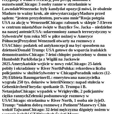
oszustwami
Chicago: 3 osoby ranne w strzelaninie w
Lawndale
Wenezuela: były kandydat opozycji mówi, że obalenie
Maduro to ważny krok, ale niewystarczający
Maduro przed
sądem: “jestem prezydentem, porwano mnie”
Rosja potępia
USA za akcję w Wenezueli
Chicago: rabunek w sklepie 7-Eleven
w centrum miasta
Msze święte w Bazylice Św. Jacka – niedzielne
na naszej antenie!
USA: udaremniony zamach terrorystyczny w
Sylwestra
W tym roku MŚ w piłce nożnej w Ameryce
Północnej
Prezydent Wenezueli otwarty na rozmowy z
USA
Chiny: podatek od antykoncepcji ma być sposobem na
dzietność
Donald Trump: USA gotowe do wsparcia irańskich
demonstrantów
Chicago: 7-letni chłopiec postrzelony w domu w
Humboldt Park
Relacja z Wigilii na Jackowie
2025.
Amerykańskie wejście w nowy rok
Chicago: 25-latek
pobity i okradziony w River North
Polska: rekordowa liczba
policjantów w służbie
Sylwester w Chicago
Poradnik sukces (12-
29) Elżbieta Baumgartner
IL: emerytowana nauczycielka
wygrała 250 tys. dolarów w loterii
Niemcy: napad stulecia w
Gelsenkirchen
Floryda: spotkanie D. Trumpa i B.
Netanjahu
Chicago: wypadek w Wrigleyville, 2 policjantów
ciężko rannych
Zełenski podsumowuje rozmowy w
USA
Chicago: strzelanina w River North, 1 osoba nie żyje
D.
Trump: “miałem dobrą rozmowę z Putinem”
Manewry Chin
wokół Tajwanu
Chicago: 32-letni mężczyzna dźgnięty nożem w