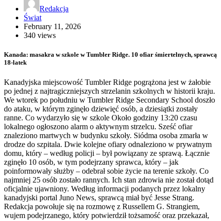
Redakcja
Świat
February 11, 2026
340 views
Kanada: masakra w szkole w Tumbler Ridge. 10 ofiar śmiertelnych, sprawcą
18-latek
Kanadyjska miejscowość Tumbler Ridge pogrążona jest w żałobie
po jednej z najtragiczniejszych strzelanin szkolnych w historii kraju.
We wtorek po południu w Tumbler Ridge Secondary School doszło
do ataku, w którym zginęło dziewięć osób, a dziesiątki zostały
ranne. Co wydarzyło się w szkole Około godziny 13:20 czasu
lokalnego ogłoszono alarm o aktywnym strzelcu. Sześć ofiar
znaleziono martwych w budynku szkoły. Siódma osoba zmarła w
drodze do szpitala. Dwie kolejne ofiary odnaleziono w prywatnym
domu, który – według policji – był powiązany ze sprawą. Łącznie
zginęło 10 osób, w tym podejrzany sprawca, który – jak
poinformowały służby – odebrał sobie życie na terenie szkoły. Co
najmniej 25 osób zostało rannych. Ich stan zdrowia nie został dotąd
oficjalnie ujawniony. Według informacji podanych przez lokalny
kanadyjski portal Juno News, sprawcą miał być Jesse Strang.
Redakcja powołuje się na rozmowę z Russellem G. Strangiem,
wujem podejrzanego, który potwierdził tożsamość oraz przekazał,