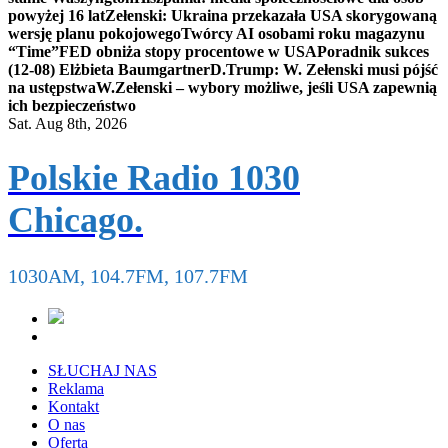
powyżej 16 lat
Zełenski: Ukraina przekazała USA skorygowaną
wersję planu pokojowego
Twórcy AI osobami roku magazynu
“Time”
FED obniża stopy procentowe w USA
Poradnik sukces
(12-08) Elżbieta Baumgartner
D.Trump: W. Zełenski musi pójść
na ustępstwa
W.Zełenski – wybory możliwe, jeśli USA zapewnią
ich bezpieczeństwo
Sat. Aug 8th, 2026
Polskie Radio 1030
Chicago.
1030AM, 104.7FM, 107.7FM
SŁUCHAJ NAS
Reklama
Kontakt
O nas
Oferta