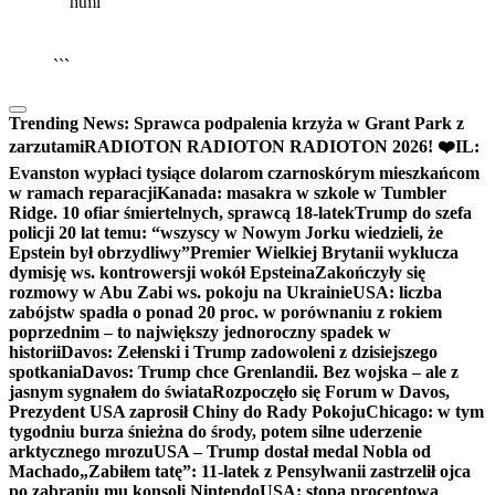
```html
▶
Kliknij PLAY, aby słuchać
🔈
🔊
```
Trending News:
Sprawca podpalenia krzyża w Grant Park z
zarzutami
RADIOTON RADIOTON RADIOTON 2026! ❤️
IL:
Evanston wypłaci tysiące dolarom czarnoskórym mieszkańcom
w ramach reparacji
Kanada: masakra w szkole w Tumbler
Ridge. 10 ofiar śmiertelnych, sprawcą 18-latek
Trump do szefa
policji 20 lat temu: “wszyscy w Nowym Jorku wiedzieli, że
Epstein był obrzydliwy”
Premier Wielkiej Brytanii wyklucza
dymisję ws. kontrowersji wokół Epsteina
Zakończyły się
rozmowy w Abu Zabi ws. pokoju na Ukrainie
USA: liczba
zabójstw spadła o ponad 20 proc. w porównaniu z rokiem
poprzednim – to największy jednoroczny spadek w
historii
Davos: Zełenski i Trump zadowoleni z dzisiejszego
spotkania
Davos: Trump chce Grenlandii. Bez wojska – ale z
jasnym sygnałem do świata
Rozpoczęło się Forum w Davos,
Prezydent USA zaprosił Chiny do Rady Pokoju
Chicago: w tym
tygodniu burza śnieżna do środy, potem silne uderzenie
arktycznego mrozu
USA – Trump dostał medal Nobla od
Machado
„Zabiłem tatę”: 11-latek z Pensylwanii zastrzelił ojca
po zabraniu mu konsoli Nintendo
USA: stopa procentowa