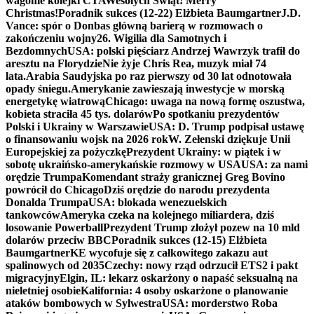
wagonie kolejki CTA
Wesołych Świąt! Merry
Christmas!
Poradnik sukces (12-22) Elżbieta Baumgartner
J.D.
Vance: spór o Donbas główną barierą w rozmowach o
zakończeniu wojny
26. Wigilia dla Samotnych i
Bezdomnych
USA: polski pięściarz Andrzej Wawrzyk trafił do
aresztu na Florydzie
Nie żyje Chris Rea, muzyk miał 74
lata.
Arabia Saudyjska po raz pierwszy od 30 lat odnotowała
opady śniegu.
Amerykanie zawieszają inwestycje w morską
energetykę wiatrową
Chicago: uwaga na nową formę oszustwa,
kobieta straciła 45 tys. dolarów
Po spotkaniu prezydentów
Polski i Ukrainy w Warszawie
USA: D. Trump podpisał ustawę
o finansowaniu wojsk na 2026 rok
W. Zełenski dziękuje Unii
Europejskiej za pożyczkę
Prezydent Ukrainy: w piątek i w
sobotę ukraińsko-amerykańskie rozmowy w USA
USA: za nami
orędzie Trumpa
Komendant straży granicznej Greg Bovino
powrócił do Chicago
Dziś orędzie do narodu prezydenta
Donalda Trumpa
USA: blokada wenezuelskich
tankowców
Ameryka czeka na kolejnego miliardera, dziś
losowanie Powerball
Prezydent Trump złożył pozew na 10 mld
dolarów przeciw BBC
Poradnik sukces (12-15) Elżbieta
Baumgartner
KE wycofuje się z całkowitego zakazu aut
spalinowych od 2035
Czechy: nowy rząd odrzucił ETS2 i pakt
migracyjny
Elgin, IL: lekarz oskarżony o napaść seksualną na
nieletniej osobie
Kalifornia: 4 osoby oskarżone o planowanie
ataków bombowych w Sylwestra
USA: morderstwo Roba