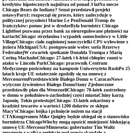
kredytów hipotecznych najniższa od ponad 3 lat
Na mecze
Chicago Bears do Indiany? Senat przedstawił projekt
ustawy
Paryż: rozpoczął się proces, który zadecyduje o
politycznej przyszłości Marine Le Pen
Donald Trump do
Irańczyków: pomoc jest w drodze
Była burmistrz Chicago
Lightfoot pozwana przez bank za nieuregulowane płatności na
kartach
Chicago: strzelanina i wypadek samochodowy w Little
Village
Chicago: ciało zaginionej nauczycielki CPS wyłowione z
jeziora Michigan
USA: postępowanie wobec szefa Rezerwy
Federalnej
W czwartek spotkanie Donalda Trumpa z Maríą
Coriną Machado
Chicago: 27-latek i 6-letni chłopiec ranni w
ataku w Lincoln Park
Chicago: pracownik Centrum
Medycznego postrzelony na kampusie Uniwersytetu Rush
Po 25
latach kraje UE ostatecznie zgodziły się na umowę z
Mercosurem
Przedstawiciele Białego Domu w Caracas
Nowe
wytyczne żywieniowe Białego Domu
Stany Zjednoczone
przedstawiły plan dla Wenezueli
Chicago: 78-latek zastrzelony
w domu w południowo-zachodniej części miasta
Chiny karzą
Japonię, Tokio protestuje
Chicago: 33-latek oskarżony o
kradzież towarów o wartości 1200 dolarów ze sklepu
Macy’s
Chicago: bójka i pchnięcie nożem na stacji
CTA
Kongresmen Mike Quigley będzie ubiegał się o stanowisko
burmistrza Chicago
Włochy mogą opuścić mniejszość blokującą
umowę UE-Mercosur
Minnesota: gubernator Tim Waltz
rezygnuje z walki o reelekcję pod presją skandalu z