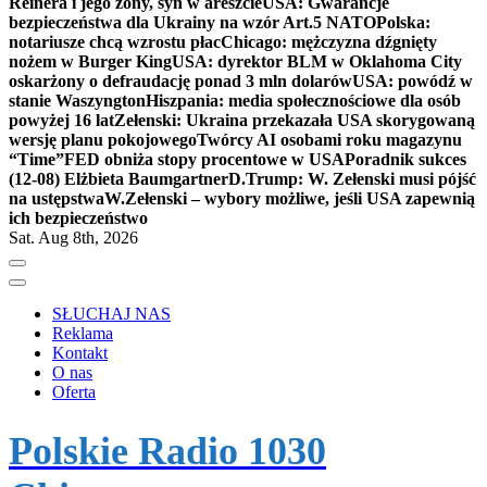
Reinera i jego żony, syn w areszcie
USA: Gwarancje
bezpieczeństwa dla Ukrainy na wzór Art.5 NATO
Polska:
notariusze chcą wzrostu płac
Chicago: mężczyzna dźgnięty
nożem w Burger King
USA: dyrektor BLM w Oklahoma City
oskarżony o defraudację ponad 3 mln dolarów
USA: powódź w
stanie Waszyngton
Hiszpania: media społecznościowe dla osób
powyżej 16 lat
Zełenski: Ukraina przekazała USA skorygowaną
wersję planu pokojowego
Twórcy AI osobami roku magazynu
“Time”
FED obniża stopy procentowe w USA
Poradnik sukces
(12-08) Elżbieta Baumgartner
D.Trump: W. Zełenski musi pójść
na ustępstwa
W.Zełenski – wybory możliwe, jeśli USA zapewnią
ich bezpieczeństwo
Sat. Aug 8th, 2026
SŁUCHAJ NAS
Reklama
Kontakt
O nas
Oferta
Polskie Radio 1030