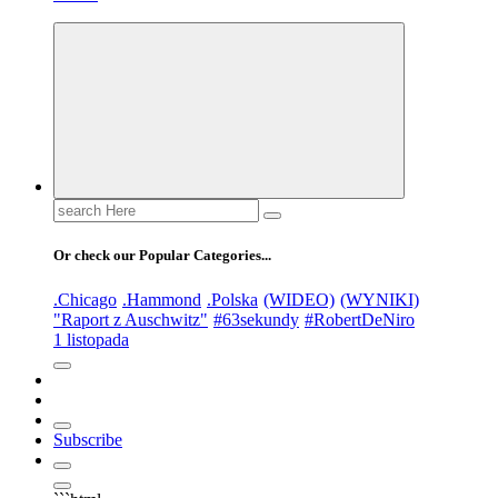
Search
for:
Or check our Popular Categories...
.Chicago
.Hammond
.Polska
(WIDEO)
(WYNIKI)
"Raport z Auschwitz"
#63sekundy
#RobertDeNiro
1 listopada
Subscribe