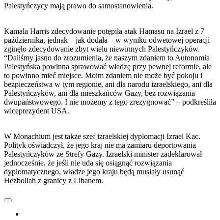
Palestyńczycy mają prawo do samostanowienia.
Kamala Harris zdecydowanie potępiła atak Hamasu na Izrael z 7
października, jednak – jak dodała – w wyniku odwetowej operacji
zginęło zdecydowanie zbyt wielu niewinnych Palestyńczyków.
“Daliśmy jasno do zrozumienia, że naszym zdaniem to Autonomia
Palestyńska powinna sprawować władzę przy pewnej reformie, ale
to powinno mieć miejsce. Moim zdaniem nie może być pokoju i
bezpieczeństwa w tym regionie, ani dla narodu izraelskiego, ani dla
Palestyńczyków, ani dla mieszkańców Gazy, bez rozwiązania
dwupaństwowego. I nie możemy z tego zrezygnować” – podkreśliła
wiceprezydent USA.
W Monachium jest także szef izraelskiej dyplomacji Izrael Kac.
Polityk oświadczył, że jego kraj nie ma zamiaru deportowania
Palestyńczyków ze Strefy Gazy. Izraelski minister zadeklarował
jednocześnie, że jeśli nie uda się osiągnąć rozwiązania
dyplomatycznego, władze jego kraju będą musiały usunąć
Hezbollah z granicy z Libanem.