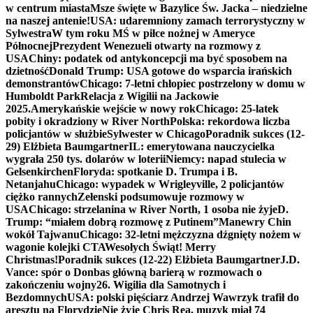
w centrum miasta
Msze święte w Bazylice Św. Jacka – niedzielne
na naszej antenie!
USA: udaremniony zamach terrorystyczny w
Sylwestra
W tym roku MŚ w piłce nożnej w Ameryce
Północnej
Prezydent Wenezueli otwarty na rozmowy z
USA
Chiny: podatek od antykoncepcji ma być sposobem na
dzietność
Donald Trump: USA gotowe do wsparcia irańskich
demonstrantów
Chicago: 7-letni chłopiec postrzelony w domu w
Humboldt Park
Relacja z Wigilii na Jackowie
2025.
Amerykańskie wejście w nowy rok
Chicago: 25-latek
pobity i okradziony w River North
Polska: rekordowa liczba
policjantów w służbie
Sylwester w Chicago
Poradnik sukces (12-
29) Elżbieta Baumgartner
IL: emerytowana nauczycielka
wygrała 250 tys. dolarów w loterii
Niemcy: napad stulecia w
Gelsenkirchen
Floryda: spotkanie D. Trumpa i B.
Netanjahu
Chicago: wypadek w Wrigleyville, 2 policjantów
ciężko rannych
Zełenski podsumowuje rozmowy w
USA
Chicago: strzelanina w River North, 1 osoba nie żyje
D.
Trump: “miałem dobrą rozmowę z Putinem”
Manewry Chin
wokół Tajwanu
Chicago: 32-letni mężczyzna dźgnięty nożem w
wagonie kolejki CTA
Wesołych Świąt! Merry
Christmas!
Poradnik sukces (12-22) Elżbieta Baumgartner
J.D.
Vance: spór o Donbas główną barierą w rozmowach o
zakończeniu wojny
26. Wigilia dla Samotnych i
Bezdomnych
USA: polski pięściarz Andrzej Wawrzyk trafił do
aresztu na Florydzie
Nie żyje Chris Rea, muzyk miał 74