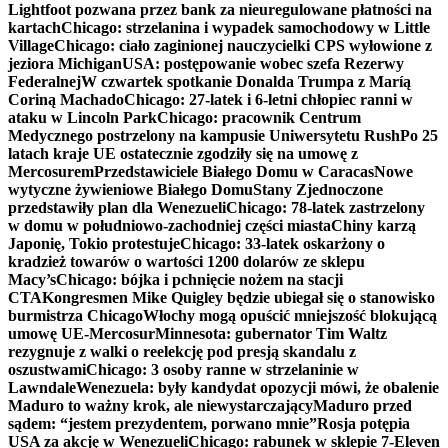
Lightfoot pozwana przez bank za nieuregulowane płatności na
kartach
Chicago: strzelanina i wypadek samochodowy w Little
Village
Chicago: ciało zaginionej nauczycielki CPS wyłowione z
jeziora Michigan
USA: postępowanie wobec szefa Rezerwy
Federalnej
W czwartek spotkanie Donalda Trumpa z Maríą
Coriną Machado
Chicago: 27-latek i 6-letni chłopiec ranni w
ataku w Lincoln Park
Chicago: pracownik Centrum
Medycznego postrzelony na kampusie Uniwersytetu Rush
Po 25
latach kraje UE ostatecznie zgodziły się na umowę z
Mercosurem
Przedstawiciele Białego Domu w Caracas
Nowe
wytyczne żywieniowe Białego Domu
Stany Zjednoczone
przedstawiły plan dla Wenezueli
Chicago: 78-latek zastrzelony
w domu w południowo-zachodniej części miasta
Chiny karzą
Japonię, Tokio protestuje
Chicago: 33-latek oskarżony o
kradzież towarów o wartości 1200 dolarów ze sklepu
Macy’s
Chicago: bójka i pchnięcie nożem na stacji
CTA
Kongresmen Mike Quigley będzie ubiegał się o stanowisko
burmistrza Chicago
Włochy mogą opuścić mniejszość blokującą
umowę UE-Mercosur
Minnesota: gubernator Tim Waltz
rezygnuje z walki o reelekcję pod presją skandalu z
oszustwami
Chicago: 3 osoby ranne w strzelaninie w
Lawndale
Wenezuela: były kandydat opozycji mówi, że obalenie
Maduro to ważny krok, ale niewystarczający
Maduro przed
sądem: “jestem prezydentem, porwano mnie”
Rosja potępia
USA za akcję w Wenezueli
Chicago: rabunek w sklepie 7-Eleven