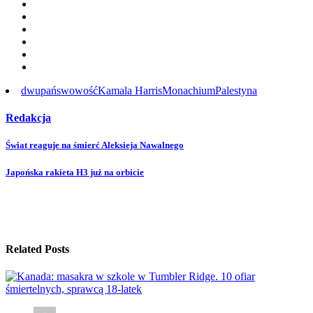
dwupańswowość
Kamala Harris
Monachium
Palestyna
Redakcja
Post
Świat reaguje na śmierć Aleksieja Nawalnego
navigation
Japońska rakieta H3 już na orbicie
Related Posts