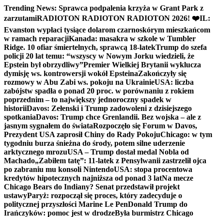
Skip
Trending News:
Sprawca podpalenia krzyża w Grant Park z
to
zarzutami
RADIOTON RADIOTON RADIOTON 2026! ❤️
IL:
content
Evanston wypłaci tysiące dolarom czarnoskórym mieszkańcom
w ramach reparacji
Kanada: masakra w szkole w Tumbler
Ridge. 10 ofiar śmiertelnych, sprawcą 18-latek
Trump do szefa
policji 20 lat temu: “wszyscy w Nowym Jorku wiedzieli, że
Epstein był obrzydliwy”
Premier Wielkiej Brytanii wyklucza
dymisję ws. kontrowersji wokół Epsteina
Zakończyły się
rozmowy w Abu Zabi ws. pokoju na Ukrainie
USA: liczba
zabójstw spadła o ponad 20 proc. w porównaniu z rokiem
poprzednim – to największy jednoroczny spadek w
historii
Davos: Zełenski i Trump zadowoleni z dzisiejszego
spotkania
Davos: Trump chce Grenlandii. Bez wojska – ale z
jasnym sygnałem do świata
Rozpoczęło się Forum w Davos,
Prezydent USA zaprosił Chiny do Rady Pokoju
Chicago: w tym
tygodniu burza śnieżna do środy, potem silne uderzenie
arktycznego mrozu
USA – Trump dostał medal Nobla od
Machado
„Zabiłem tatę”: 11-latek z Pensylwanii zastrzelił ojca
po zabraniu mu konsoli Nintendo
USA: stopa procentowa
kredytów hipotecznych najniższa od ponad 3 lat
Na mecze
Chicago Bears do Indiany? Senat przedstawił projekt
ustawy
Paryż: rozpoczął się proces, który zadecyduje o
politycznej przyszłości Marine Le Pen
Donald Trump do
Irańczyków: pomoc jest w drodze
Była burmistrz Chicago