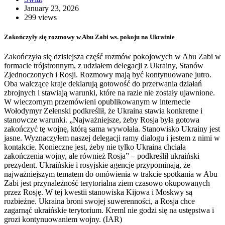
January 23, 2026
299 views
Zakończyły się rozmowy w Abu Zabi ws. pokoju na Ukrainie
Zakończyła się dzisiejsza część rozmów pokojowych w Abu Zabi w
formacie trójstronnym, z udziałem delegacji z Ukrainy, Stanów
Zjednoczonych i Rosji. Rozmowy mają być kontynuowane jutro.
Oba walczące kraje deklarują gotowość do przerwania działań
zbrojnych i stawiają warunki, które na razie nie zostały ujawnione.
W wieczornym przemówieni opublikowanym w internecie
Wołodymyr Zełenski podkreślił, że Ukraina stawia konkretne i
stanowcze warunki. „Najważniejsze, żeby Rosja była gotowa
zakończyć tę wojnę, którą sama wywołała. Stanowisko Ukrainy jest
jasne. Wyznaczyłem naszej delegacji ramy dialogu i jestem z nimi w
kontakcie. Konieczne jest, żeby nie tylko Ukraina chciała
zakończenia wojny, ale również Rosja” – podkreślił ukraiński
prezydent. Ukraińskie i rosyjskie agencje przypominają, że
najważniejszym tematem do omówienia w trakcie spotkania w Abu
Zabi jest przynależność terytorialna ziem czasowo okupowanych
przez Rosję. W tej kwestii stanowiska Kijowa i Moskwy są
rozbieżne. Ukraina broni swojej suwerenności, a Rosja chce
zagarnąć ukraińskie terytorium. Kreml nie godzi się na ustępstwa i
grozi kontynuowaniem wojny. (IAR)