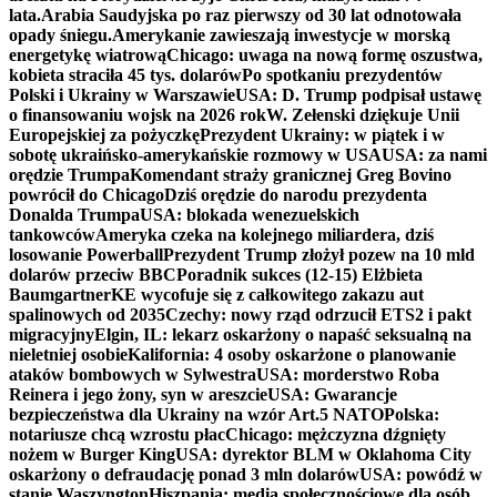
lata.
Arabia Saudyjska po raz pierwszy od 30 lat odnotowała
opady śniegu.
Amerykanie zawieszają inwestycje w morską
energetykę wiatrową
Chicago: uwaga na nową formę oszustwa,
kobieta straciła 45 tys. dolarów
Po spotkaniu prezydentów
Polski i Ukrainy w Warszawie
USA: D. Trump podpisał ustawę
o finansowaniu wojsk na 2026 rok
W. Zełenski dziękuje Unii
Europejskiej za pożyczkę
Prezydent Ukrainy: w piątek i w
sobotę ukraińsko-amerykańskie rozmowy w USA
USA: za nami
orędzie Trumpa
Komendant straży granicznej Greg Bovino
powrócił do Chicago
Dziś orędzie do narodu prezydenta
Donalda Trumpa
USA: blokada wenezuelskich
tankowców
Ameryka czeka na kolejnego miliardera, dziś
losowanie Powerball
Prezydent Trump złożył pozew na 10 mld
dolarów przeciw BBC
Poradnik sukces (12-15) Elżbieta
Baumgartner
KE wycofuje się z całkowitego zakazu aut
spalinowych od 2035
Czechy: nowy rząd odrzucił ETS2 i pakt
migracyjny
Elgin, IL: lekarz oskarżony o napaść seksualną na
nieletniej osobie
Kalifornia: 4 osoby oskarżone o planowanie
ataków bombowych w Sylwestra
USA: morderstwo Roba
Reinera i jego żony, syn w areszcie
USA: Gwarancje
bezpieczeństwa dla Ukrainy na wzór Art.5 NATO
Polska:
notariusze chcą wzrostu płac
Chicago: mężczyzna dźgnięty
nożem w Burger King
USA: dyrektor BLM w Oklahoma City
oskarżony o defraudację ponad 3 mln dolarów
USA: powódź w
stanie Waszyngton
Hiszpania: media społecznościowe dla osób