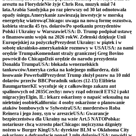
aresztu na Florydzie
Nie żyje Chris Rea, muzyk miał 74
lata.
Arabia Saudyjska po raz pierwszy od 30 lat odnotowała
opady śniegu.
Amerykanie zawieszają inwestycje w morską
energetykę wiatrową
Chicago: uwaga na nową formę oszustwa,
kobieta straciła 45 tys. dolarów
Po spotkaniu prezydentów
Polski i Ukrainy w Warszawie
USA: D. Trump podpisał ustawę
o finansowaniu wojsk na 2026 rok
W. Zełenski dziękuje Unii
Europejskiej za pożyczkę
Prezydent Ukrainy: w piątek i w
sobotę ukraińsko-amerykańskie rozmowy w USA
USA: za nami
orędzie Trumpa
Komendant straży granicznej Greg Bovino
powrócił do Chicago
Dziś orędzie do narodu prezydenta
Donalda Trumpa
USA: blokada wenezuelskich
tankowców
Ameryka czeka na kolejnego miliardera, dziś
losowanie Powerball
Prezydent Trump złożył pozew na 10 mld
dolarów przeciw BBC
Poradnik sukces (12-15) Elżbieta
Baumgartner
KE wycofuje się z całkowitego zakazu aut
spalinowych od 2035
Czechy: nowy rząd odrzucił ETS2 i pakt
migracyjny
Elgin, IL: lekarz oskarżony o napaść seksualną na
nieletniej osobie
Kalifornia: 4 osoby oskarżone o planowanie
ataków bombowych w Sylwestra
USA: morderstwo Roba
Reinera i jego żony, syn w areszcie
USA: Gwarancje
bezpieczeństwa dla Ukrainy na wzór Art.5 NATO
Polska:
notariusze chcą wzrostu płac
Chicago: mężczyzna dźgnięty
nożem w Burger King
USA: dyrektor BLM w Oklahoma City
oskarżony o defraudację ponad 3 mln dolarów
USA: powódź w