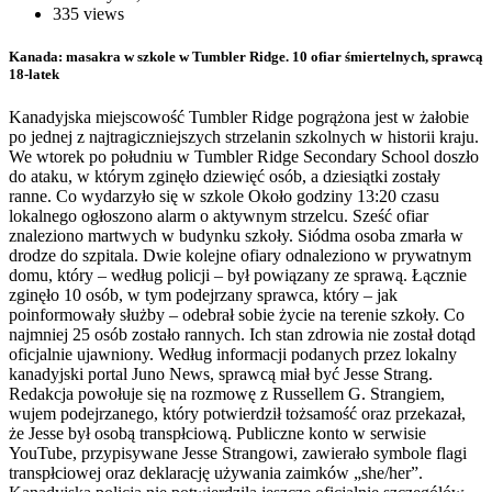
335 views
Kanada: masakra w szkole w Tumbler Ridge. 10 ofiar śmiertelnych, sprawcą
18-latek
Kanadyjska miejscowość Tumbler Ridge pogrążona jest w żałobie
po jednej z najtragiczniejszych strzelanin szkolnych w historii kraju.
We wtorek po południu w Tumbler Ridge Secondary School doszło
do ataku, w którym zginęło dziewięć osób, a dziesiątki zostały
ranne. Co wydarzyło się w szkole Około godziny 13:20 czasu
lokalnego ogłoszono alarm o aktywnym strzelcu. Sześć ofiar
znaleziono martwych w budynku szkoły. Siódma osoba zmarła w
drodze do szpitala. Dwie kolejne ofiary odnaleziono w prywatnym
domu, który – według policji – był powiązany ze sprawą. Łącznie
zginęło 10 osób, w tym podejrzany sprawca, który – jak
poinformowały służby – odebrał sobie życie na terenie szkoły. Co
najmniej 25 osób zostało rannych. Ich stan zdrowia nie został dotąd
oficjalnie ujawniony. Według informacji podanych przez lokalny
kanadyjski portal Juno News, sprawcą miał być Jesse Strang.
Redakcja powołuje się na rozmowę z Russellem G. Strangiem,
wujem podejrzanego, który potwierdził tożsamość oraz przekazał,
że Jesse był osobą transpłciową. Publiczne konto w serwisie
YouTube, przypisywane Jesse Strangowi, zawierało symbole flagi
transpłciowej oraz deklarację używania zaimków „she/her”.