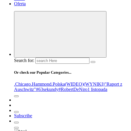
Oferta
Search for:
Or check our Popular Categories...
.Chicago
.Hammond
.Polska
(WIDEO)
(WYNIKI)
"Raport z
Auschwitz"
#63sekundy
#RobertDeNiro
1 listopada
Subscribe