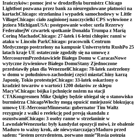
Irańczyków: pomoc jest w drodze
Była burmistrz Chicago
Lightfoot pozwana przez bank za nieuregulowane płatności na
kartach
Chicago: strzelanina i wypadek samochodowy w Little
Village
Chicago: ciało zaginionej nauczycielki CPS wyłowione z
jeziora Michigan
USA: postępowanie wobec szefa Rezerwy
Federalnej
W czwartek spotkanie Donalda Trumpa z Maríą
Coriną Machado
Chicago: 27-latek i 6-letni chłopiec ranni w
ataku w Lincoln Park
Chicago: pracownik Centrum
Medycznego postrzelony na kampusie Uniwersytetu Rush
Po 25
latach kraje UE ostatecznie zgodziły się na umowę z
Mercosurem
Przedstawiciele Białego Domu w Caracas
Nowe
wytyczne żywieniowe Białego Domu
Stany Zjednoczone
przedstawiły plan dla Wenezueli
Chicago: 78-latek zastrzelony
w domu w południowo-zachodniej części miasta
Chiny karzą
Japonię, Tokio protestuje
Chicago: 33-latek oskarżony o
kradzież towarów o wartości 1200 dolarów ze sklepu
Macy’s
Chicago: bójka i pchnięcie nożem na stacji
CTA
Kongresmen Mike Quigley będzie ubiegał się o stanowisko
burmistrza Chicago
Włochy mogą opuścić mniejszość blokującą
umowę UE-Mercosur
Minnesota: gubernator Tim Waltz
rezygnuje z walki o reelekcję pod presją skandalu z
oszustwami
Chicago: 3 osoby ranne w strzelaninie w
Lawndale
Wenezuela: były kandydat opozycji mówi, że obalenie
Maduro to ważny krok, ale niewystarczający
Maduro przed
sądem: “jestem prezydentem, porwano mnie”
Rosja potępia