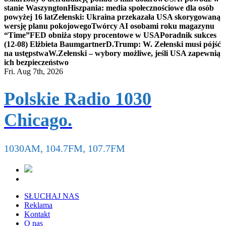
stanie Waszyngton
Hiszpania: media społecznościowe dla osób
powyżej 16 lat
Zełenski: Ukraina przekazała USA skorygowaną
wersję planu pokojowego
Twórcy AI osobami roku magazynu
“Time”
FED obniża stopy procentowe w USA
Poradnik sukces
(12-08) Elżbieta Baumgartner
D.Trump: W. Zełenski musi pójść
na ustępstwa
W.Zełenski – wybory możliwe, jeśli USA zapewnią
ich bezpieczeństwo
Fri. Aug 7th, 2026
Polskie Radio 1030
Chicago.
1030AM, 104.7FM, 107.7FM
SŁUCHAJ NAS
Reklama
Kontakt
O nas