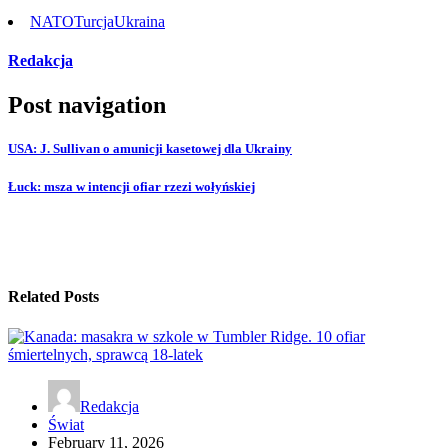
NATO
Turcja
Ukraina
Redakcja
Post navigation
USA: J. Sullivan o amunicji kasetowej dla Ukrainy
Łuck: msza w intencji ofiar rzezi wołyńskiej
Related Posts
Redakcja
Świat
February 11, 2026