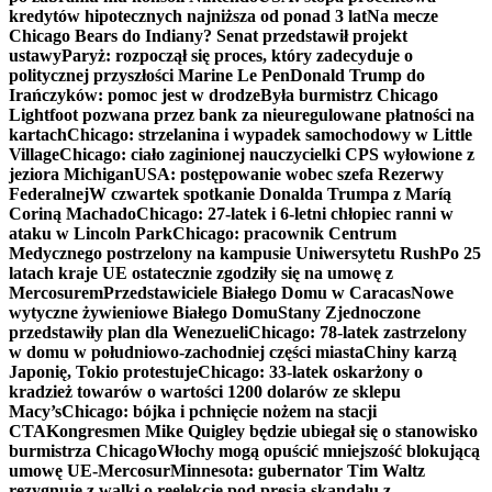
kredytów hipotecznych najniższa od ponad 3 lat
Na mecze
Chicago Bears do Indiany? Senat przedstawił projekt
ustawy
Paryż: rozpoczął się proces, który zadecyduje o
politycznej przyszłości Marine Le Pen
Donald Trump do
Irańczyków: pomoc jest w drodze
Była burmistrz Chicago
Lightfoot pozwana przez bank za nieuregulowane płatności na
kartach
Chicago: strzelanina i wypadek samochodowy w Little
Village
Chicago: ciało zaginionej nauczycielki CPS wyłowione z
jeziora Michigan
USA: postępowanie wobec szefa Rezerwy
Federalnej
W czwartek spotkanie Donalda Trumpa z Maríą
Coriną Machado
Chicago: 27-latek i 6-letni chłopiec ranni w
ataku w Lincoln Park
Chicago: pracownik Centrum
Medycznego postrzelony na kampusie Uniwersytetu Rush
Po 25
latach kraje UE ostatecznie zgodziły się na umowę z
Mercosurem
Przedstawiciele Białego Domu w Caracas
Nowe
wytyczne żywieniowe Białego Domu
Stany Zjednoczone
przedstawiły plan dla Wenezueli
Chicago: 78-latek zastrzelony
w domu w południowo-zachodniej części miasta
Chiny karzą
Japonię, Tokio protestuje
Chicago: 33-latek oskarżony o
kradzież towarów o wartości 1200 dolarów ze sklepu
Macy’s
Chicago: bójka i pchnięcie nożem na stacji
CTA
Kongresmen Mike Quigley będzie ubiegał się o stanowisko
burmistrza Chicago
Włochy mogą opuścić mniejszość blokującą
umowę UE-Mercosur
Minnesota: gubernator Tim Waltz
rezygnuje z walki o reelekcję pod presją skandalu z