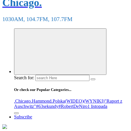
Chicago.
1030AM, 104.7FM, 107.7FM
Search for:
Or check our Popular Categories...
.Chicago
.Hammond
.Polska
(WIDEO)
(WYNIKI)
"Raport z
Auschwitz"
#63sekundy
#RobertDeNiro
1 listopada
Subscribe