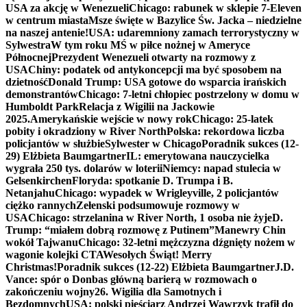
USA za akcję w Wenezueli
Chicago: rabunek w sklepie 7-Eleven
w centrum miasta
Msze święte w Bazylice Św. Jacka – niedzielne
na naszej antenie!
USA: udaremniony zamach terrorystyczny w
Sylwestra
W tym roku MŚ w piłce nożnej w Ameryce
Północnej
Prezydent Wenezueli otwarty na rozmowy z
USA
Chiny: podatek od antykoncepcji ma być sposobem na
dzietność
Donald Trump: USA gotowe do wsparcia irańskich
demonstrantów
Chicago: 7-letni chłopiec postrzelony w domu w
Humboldt Park
Relacja z Wigilii na Jackowie
2025.
Amerykańskie wejście w nowy rok
Chicago: 25-latek
pobity i okradziony w River North
Polska: rekordowa liczba
policjantów w służbie
Sylwester w Chicago
Poradnik sukces (12-
29) Elżbieta Baumgartner
IL: emerytowana nauczycielka
wygrała 250 tys. dolarów w loterii
Niemcy: napad stulecia w
Gelsenkirchen
Floryda: spotkanie D. Trumpa i B.
Netanjahu
Chicago: wypadek w Wrigleyville, 2 policjantów
ciężko rannych
Zełenski podsumowuje rozmowy w
USA
Chicago: strzelanina w River North, 1 osoba nie żyje
D.
Trump: “miałem dobrą rozmowę z Putinem”
Manewry Chin
wokół Tajwanu
Chicago: 32-letni mężczyzna dźgnięty nożem w
wagonie kolejki CTA
Wesołych Świąt! Merry
Christmas!
Poradnik sukces (12-22) Elżbieta Baumgartner
J.D.
Vance: spór o Donbas główną barierą w rozmowach o
zakończeniu wojny
26. Wigilia dla Samotnych i
Bezdomnych
USA: polski pięściarz Andrzej Wawrzyk trafił do