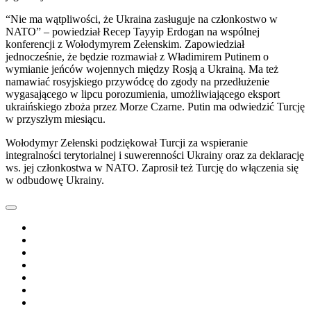
“Nie ma wątpliwości, że Ukraina zasługuje na członkostwo w
NATO” – powiedział Recep Tayyip Erdogan na wspólnej
konferencji z Wołodymyrem Zełenskim. Zapowiedział
jednocześnie, że będzie rozmawiał z Władimirem Putinem o
wymianie jeńców wojennych między Rosją a Ukrainą. Ma też
namawiać rosyjskiego przywódcę do zgody na przedłużenie
wygasającego w lipcu porozumienia, umożliwiającego eksport
ukraińskiego zboża przez Morze Czarne. Putin ma odwiedzić Turcję
w przyszłym miesiącu.
Wołodymyr Zełenski podziękował Turcji za wspieranie
integralności terytorialnej i suwerenności Ukrainy oraz za deklarację
ws. jej członkostwa w NATO. Zaprosił też Turcję do włączenia się
w odbudowę Ukrainy.