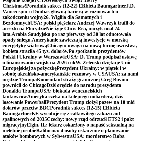
wagonie kolejki CTA
Wesołych Świąt! Merry
Christmas!
Poradnik sukces (12-22) Elżbieta Baumgartner
J.D.
Vance: spór o Donbas główną barierą w rozmowach o
zakończeniu wojny
26. Wigilia dla Samotnych i
Bezdomnych
USA: polski pięściarz Andrzej Wawrzyk trafił do
aresztu na Florydzie
Nie żyje Chris Rea, muzyk miał 74
lata.
Arabia Saudyjska po raz pierwszy od 30 lat odnotowała
opady śniegu.
Amerykanie zawieszają inwestycje w morską
energetykę wiatrową
Chicago: uwaga na nową formę oszustwa,
kobieta straciła 45 tys. dolarów
Po spotkaniu prezydentów
Polski i Ukrainy w Warszawie
USA: D. Trump podpisał ustawę
o finansowaniu wojsk na 2026 rok
W. Zełenski dziękuje Unii
Europejskiej za pożyczkę
Prezydent Ukrainy: w piątek i w
sobotę ukraińsko-amerykańskie rozmowy w USA
USA: za nami
orędzie Trumpa
Komendant straży granicznej Greg Bovino
powrócił do Chicago
Dziś orędzie do narodu prezydenta
Donalda Trumpa
USA: blokada wenezuelskich
tankowców
Ameryka czeka na kolejnego miliardera, dziś
losowanie Powerball
Prezydent Trump złożył pozew na 10 mld
dolarów przeciw BBC
Poradnik sukces (12-15) Elżbieta
Baumgartner
KE wycofuje się z całkowitego zakazu aut
spalinowych od 2035
Czechy: nowy rząd odrzucił ETS2 i pakt
migracyjny
Elgin, IL: lekarz oskarżony o napaść seksualną na
nieletniej osobie
Kalifornia: 4 osoby oskarżone o planowanie
ataków bombowych w Sylwestra
USA: morderstwo Roba