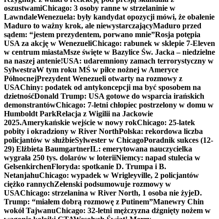
oszustwami
Chicago: 3 osoby ranne w strzelaninie w
Lawndale
Wenezuela: były kandydat opozycji mówi, że obalenie
Maduro to ważny krok, ale niewystarczający
Maduro przed
sądem: “jestem prezydentem, porwano mnie”
Rosja potępia
USA za akcję w Wenezueli
Chicago: rabunek w sklepie 7-Eleven
w centrum miasta
Msze święte w Bazylice Św. Jacka – niedzielne
na naszej antenie!
USA: udaremniony zamach terrorystyczny w
Sylwestra
W tym roku MŚ w piłce nożnej w Ameryce
Północnej
Prezydent Wenezueli otwarty na rozmowy z
USA
Chiny: podatek od antykoncepcji ma być sposobem na
dzietność
Donald Trump: USA gotowe do wsparcia irańskich
demonstrantów
Chicago: 7-letni chłopiec postrzelony w domu w
Humboldt Park
Relacja z Wigilii na Jackowie
2025.
Amerykańskie wejście w nowy rok
Chicago: 25-latek
pobity i okradziony w River North
Polska: rekordowa liczba
policjantów w służbie
Sylwester w Chicago
Poradnik sukces (12-
29) Elżbieta Baumgartner
IL: emerytowana nauczycielka
wygrała 250 tys. dolarów w loterii
Niemcy: napad stulecia w
Gelsenkirchen
Floryda: spotkanie D. Trumpa i B.
Netanjahu
Chicago: wypadek w Wrigleyville, 2 policjantów
ciężko rannych
Zełenski podsumowuje rozmowy w
USA
Chicago: strzelanina w River North, 1 osoba nie żyje
D.
Trump: “miałem dobrą rozmowę z Putinem”
Manewry Chin
wokół Tajwanu
Chicago: 32-letni mężczyzna dźgnięty nożem w