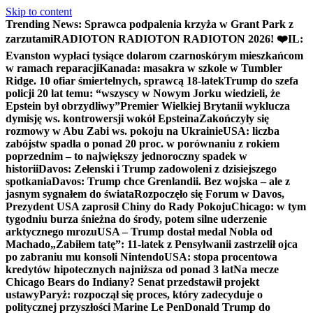
Skip to content
Trending News:
Sprawca podpalenia krzyża w Grant Park z
zarzutami
RADIOTON RADIOTON RADIOTON 2026! ❤️
IL:
Evanston wypłaci tysiące dolarom czarnoskórym mieszkańcom
w ramach reparacji
Kanada: masakra w szkole w Tumbler
Ridge. 10 ofiar śmiertelnych, sprawcą 18-latek
Trump do szefa
policji 20 lat temu: “wszyscy w Nowym Jorku wiedzieli, że
Epstein był obrzydliwy”
Premier Wielkiej Brytanii wyklucza
dymisję ws. kontrowersji wokół Epsteina
Zakończyły się
rozmowy w Abu Zabi ws. pokoju na Ukrainie
USA: liczba
zabójstw spadła o ponad 20 proc. w porównaniu z rokiem
poprzednim – to największy jednoroczny spadek w
historii
Davos: Zełenski i Trump zadowoleni z dzisiejszego
spotkania
Davos: Trump chce Grenlandii. Bez wojska – ale z
jasnym sygnałem do świata
Rozpoczęło się Forum w Davos,
Prezydent USA zaprosił Chiny do Rady Pokoju
Chicago: w tym
tygodniu burza śnieżna do środy, potem silne uderzenie
arktycznego mrozu
USA – Trump dostał medal Nobla od
Machado
„Zabiłem tatę”: 11-latek z Pensylwanii zastrzelił ojca
po zabraniu mu konsoli Nintendo
USA: stopa procentowa
kredytów hipotecznych najniższa od ponad 3 lat
Na mecze
Chicago Bears do Indiany? Senat przedstawił projekt
ustawy
Paryż: rozpoczął się proces, który zadecyduje o
politycznej przyszłości Marine Le Pen
Donald Trump do