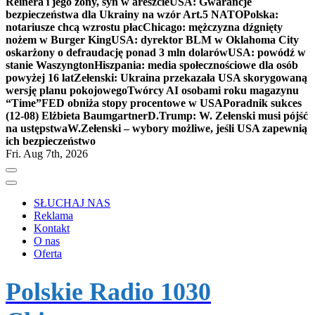
Reinera i jego żony, syn w areszcie
USA: Gwarancje
bezpieczeństwa dla Ukrainy na wzór Art.5 NATO
Polska:
notariusze chcą wzrostu płac
Chicago: mężczyzna dźgnięty
nożem w Burger King
USA: dyrektor BLM w Oklahoma City
oskarżony o defraudację ponad 3 mln dolarów
USA: powódź w
stanie Waszyngton
Hiszpania: media społecznościowe dla osób
powyżej 16 lat
Zełenski: Ukraina przekazała USA skorygowaną
wersję planu pokojowego
Twórcy AI osobami roku magazynu
“Time”
FED obniża stopy procentowe w USA
Poradnik sukces
(12-08) Elżbieta Baumgartner
D.Trump: W. Zełenski musi pójść
na ustępstwa
W.Zełenski – wybory możliwe, jeśli USA zapewnią
ich bezpieczeństwo
Fri. Aug 7th, 2026
SŁUCHAJ NAS
Reklama
Kontakt
O nas
Oferta
Polskie Radio 1030