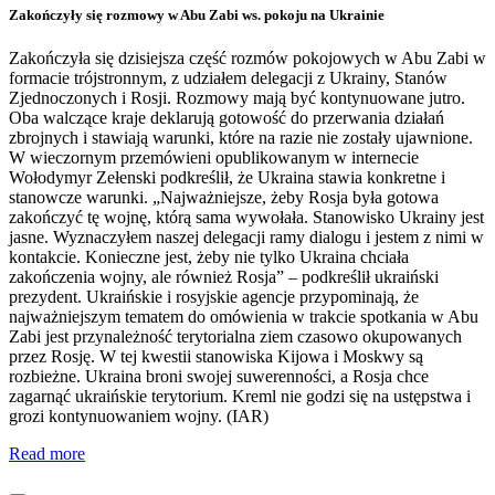
Zakończyły się rozmowy w Abu Zabi ws. pokoju na Ukrainie
Zakończyła się dzisiejsza część rozmów pokojowych w Abu Zabi w
formacie trójstronnym, z udziałem delegacji z Ukrainy, Stanów
Zjednoczonych i Rosji. Rozmowy mają być kontynuowane jutro.
Oba walczące kraje deklarują gotowość do przerwania działań
zbrojnych i stawiają warunki, które na razie nie zostały ujawnione.
W wieczornym przemówieni opublikowanym w internecie
Wołodymyr Zełenski podkreślił, że Ukraina stawia konkretne i
stanowcze warunki. „Najważniejsze, żeby Rosja była gotowa
zakończyć tę wojnę, którą sama wywołała. Stanowisko Ukrainy jest
jasne. Wyznaczyłem naszej delegacji ramy dialogu i jestem z nimi w
kontakcie. Konieczne jest, żeby nie tylko Ukraina chciała
zakończenia wojny, ale również Rosja” – podkreślił ukraiński
prezydent. Ukraińskie i rosyjskie agencje przypominają, że
najważniejszym tematem do omówienia w trakcie spotkania w Abu
Zabi jest przynależność terytorialna ziem czasowo okupowanych
przez Rosję. W tej kwestii stanowiska Kijowa i Moskwy są
rozbieżne. Ukraina broni swojej suwerenności, a Rosja chce
zagarnąć ukraińskie terytorium. Kreml nie godzi się na ustępstwa i
grozi kontynuowaniem wojny. (IAR)
Read more