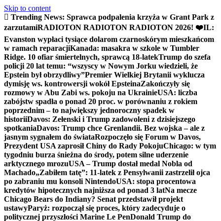
Skip to content
Trending News:
Sprawca podpalenia krzyża w Grant Park z
zarzutami
RADIOTON RADIOTON RADIOTON 2026! ❤️
IL:
Evanston wypłaci tysiące dolarom czarnoskórym mieszkańcom
w ramach reparacji
Kanada: masakra w szkole w Tumbler
Ridge. 10 ofiar śmiertelnych, sprawcą 18-latek
Trump do szefa
policji 20 lat temu: “wszyscy w Nowym Jorku wiedzieli, że
Epstein był obrzydliwy”
Premier Wielkiej Brytanii wyklucza
dymisję ws. kontrowersji wokół Epsteina
Zakończyły się
rozmowy w Abu Zabi ws. pokoju na Ukrainie
USA: liczba
zabójstw spadła o ponad 20 proc. w porównaniu z rokiem
poprzednim – to największy jednoroczny spadek w
historii
Davos: Zełenski i Trump zadowoleni z dzisiejszego
spotkania
Davos: Trump chce Grenlandii. Bez wojska – ale z
jasnym sygnałem do świata
Rozpoczęło się Forum w Davos,
Prezydent USA zaprosił Chiny do Rady Pokoju
Chicago: w tym
tygodniu burza śnieżna do środy, potem silne uderzenie
arktycznego mrozu
USA – Trump dostał medal Nobla od
Machado
„Zabiłem tatę”: 11-latek z Pensylwanii zastrzelił ojca
po zabraniu mu konsoli Nintendo
USA: stopa procentowa
kredytów hipotecznych najniższa od ponad 3 lat
Na mecze
Chicago Bears do Indiany? Senat przedstawił projekt
ustawy
Paryż: rozpoczął się proces, który zadecyduje o
politycznej przyszłości Marine Le Pen
Donald Trump do