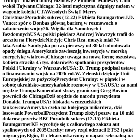
Trump: “miałem dobrą rozmowę z Putinem”
Manewry Chin
wokół Tajwanu
Chicago: 32-letni mężczyzna dźgnięty nożem w
wagonie kolejki CTA
Wesołych Świąt! Merry
Christmas!
Poradnik sukces (12-22) Elżbieta Baumgartner
J.D.
Vance: spór o Donbas główną barierą w rozmowach o
zakończeniu wojny
26. Wigilia dla Samotnych i
Bezdomnych
USA: polski pięściarz Andrzej Wawrzyk trafił do
aresztu na Florydzie
Nie żyje Chris Rea, muzyk miał 74
lata.
Arabia Saudyjska po raz pierwszy od 30 lat odnotowała
opady śniegu.
Amerykanie zawieszają inwestycje w morską
energetykę wiatrową
Chicago: uwaga na nową formę oszustwa,
kobieta straciła 45 tys. dolarów
Po spotkaniu prezydentów
Polski i Ukrainy w Warszawie
USA: D. Trump podpisał ustawę
o finansowaniu wojsk na 2026 rok
W. Zełenski dziękuje Unii
Europejskiej za pożyczkę
Prezydent Ukrainy: w piątek i w
sobotę ukraińsko-amerykańskie rozmowy w USA
USA: za nami
orędzie Trumpa
Komendant straży granicznej Greg Bovino
powrócił do Chicago
Dziś orędzie do narodu prezydenta
Donalda Trumpa
USA: blokada wenezuelskich
tankowców
Ameryka czeka na kolejnego miliardera, dziś
losowanie Powerball
Prezydent Trump złożył pozew na 10 mld
dolarów przeciw BBC
Poradnik sukces (12-15) Elżbieta
Baumgartner
KE wycofuje się z całkowitego zakazu aut
spalinowych od 2035
Czechy: nowy rząd odrzucił ETS2 i pakt
migracyjny
Elgin, IL: lekarz oskarżony o napaść seksualną na