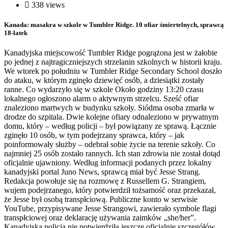
338 views
Kanada: masakra w szkole w Tumbler Ridge. 10 ofiar śmiertelnych, sprawcą
18-latek
Kanadyjska miejscowość Tumbler Ridge pogrążona jest w żałobie
po jednej z najtragiczniejszych strzelanin szkolnych w historii kraju.
We wtorek po południu w Tumbler Ridge Secondary School doszło
do ataku, w którym zginęło dziewięć osób, a dziesiątki zostały
ranne. Co wydarzyło się w szkole Około godziny 13:20 czasu
lokalnego ogłoszono alarm o aktywnym strzelcu. Sześć ofiar
znaleziono martwych w budynku szkoły. Siódma osoba zmarła w
drodze do szpitala. Dwie kolejne ofiary odnaleziono w prywatnym
domu, który – według policji – był powiązany ze sprawą. Łącznie
zginęło 10 osób, w tym podejrzany sprawca, który – jak
poinformowały służby – odebrał sobie życie na terenie szkoły. Co
najmniej 25 osób zostało rannych. Ich stan zdrowia nie został dotąd
oficjalnie ujawniony. Według informacji podanych przez lokalny
kanadyjski portal Juno News, sprawcą miał być Jesse Strang.
Redakcja powołuje się na rozmowę z Russellem G. Strangiem,
wujem podejrzanego, który potwierdził tożsamość oraz przekazał,
że Jesse był osobą transpłciową. Publiczne konto w serwisie
YouTube, przypisywane Jesse Strangowi, zawierało symbole flagi
transpłciowej oraz deklarację używania zaimków „she/her”.
Kanadyjska policja nie potwierdziła jeszcze oficjalnie szczegółów