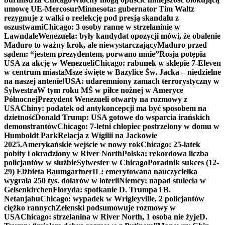
umowę UE-Mercosur
Minnesota: gubernator Tim Waltz
rezygnuje z walki o reelekcję pod presją skandalu z
oszustwami
Chicago: 3 osoby ranne w strzelaninie w
Lawndale
Wenezuela: były kandydat opozycji mówi, że obalenie
Maduro to ważny krok, ale niewystarczający
Maduro przed
sądem: “jestem prezydentem, porwano mnie”
Rosja potępia
USA za akcję w Wenezueli
Chicago: rabunek w sklepie 7-Eleven
w centrum miasta
Msze święte w Bazylice Św. Jacka – niedzielne
na naszej antenie!
USA: udaremniony zamach terrorystyczny w
Sylwestra
W tym roku MŚ w piłce nożnej w Ameryce
Północnej
Prezydent Wenezueli otwarty na rozmowy z
USA
Chiny: podatek od antykoncepcji ma być sposobem na
dzietność
Donald Trump: USA gotowe do wsparcia irańskich
demonstrantów
Chicago: 7-letni chłopiec postrzelony w domu w
Humboldt Park
Relacja z Wigilii na Jackowie
2025.
Amerykańskie wejście w nowy rok
Chicago: 25-latek
pobity i okradziony w River North
Polska: rekordowa liczba
policjantów w służbie
Sylwester w Chicago
Poradnik sukces (12-
29) Elżbieta Baumgartner
IL: emerytowana nauczycielka
wygrała 250 tys. dolarów w loterii
Niemcy: napad stulecia w
Gelsenkirchen
Floryda: spotkanie D. Trumpa i B.
Netanjahu
Chicago: wypadek w Wrigleyville, 2 policjantów
ciężko rannych
Zełenski podsumowuje rozmowy w
USA
Chicago: strzelanina w River North, 1 osoba nie żyje
D.