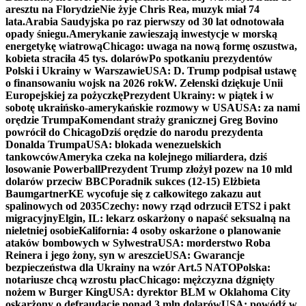
aresztu na Florydzie
Nie żyje Chris Rea, muzyk miał 74
lata.
Arabia Saudyjska po raz pierwszy od 30 lat odnotowała
opady śniegu.
Amerykanie zawieszają inwestycje w morską
energetykę wiatrową
Chicago: uwaga na nową formę oszustwa,
kobieta straciła 45 tys. dolarów
Po spotkaniu prezydentów
Polski i Ukrainy w Warszawie
USA: D. Trump podpisał ustawę
o finansowaniu wojsk na 2026 rok
W. Zełenski dziękuje Unii
Europejskiej za pożyczkę
Prezydent Ukrainy: w piątek i w
sobotę ukraińsko-amerykańskie rozmowy w USA
USA: za nami
orędzie Trumpa
Komendant straży granicznej Greg Bovino
powrócił do Chicago
Dziś orędzie do narodu prezydenta
Donalda Trumpa
USA: blokada wenezuelskich
tankowców
Ameryka czeka na kolejnego miliardera, dziś
losowanie Powerball
Prezydent Trump złożył pozew na 10 mld
dolarów przeciw BBC
Poradnik sukces (12-15) Elżbieta
Baumgartner
KE wycofuje się z całkowitego zakazu aut
spalinowych od 2035
Czechy: nowy rząd odrzucił ETS2 i pakt
migracyjny
Elgin, IL: lekarz oskarżony o napaść seksualną na
nieletniej osobie
Kalifornia: 4 osoby oskarżone o planowanie
ataków bombowych w Sylwestra
USA: morderstwo Roba
Reinera i jego żony, syn w areszcie
USA: Gwarancje
bezpieczeństwa dla Ukrainy na wzór Art.5 NATO
Polska:
notariusze chcą wzrostu płac
Chicago: mężczyzna dźgnięty
nożem w Burger King
USA: dyrektor BLM w Oklahoma City
oskarżony o defraudację ponad 3 mln dolarów
USA: powódź w