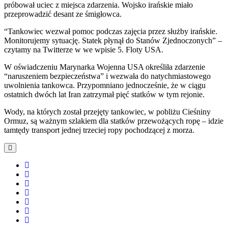
próbował uciec z miejsca zdarzenia. Wojsko irańskie miało
przeprowadzić desant ze śmigłowca.
“Tankowiec wezwał pomoc podczas zajęcia przez służby irańskie.
Monitorujemy sytuację. Statek płynął do Stanów Zjednoczonych” –
czytamy na Twitterze w we wpisie 5. Floty USA.
W oświadczeniu Marynarka Wojenna USA określiła zdarzenie
“naruszeniem bezpieczeństwa” i wezwała do natychmiastowego
uwolnienia tankowca. Przypomniano jednocześnie, że w ciągu
ostatnich dwóch lat Iran zatrzymał pięć statków w tym rejonie.
Wody, na których został przejęty tankowiec, w pobliżu Cieśniny
Ormuz, są ważnym szlakiem dla statków przewożących ropę – idzie
tamtędy transport jednej trzeciej ropy pochodzącej z morza.