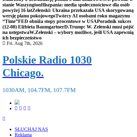
stanie Waszyngton
Hiszpania: media społecznościowe dla osób
powyżej 16 lat
Zełenski: Ukraina przekazała USA skorygowaną
wersję planu pokojowego
Twórcy AI osobami roku magazynu
“Time”
FED obniża stopy procentowe w USA
Poradnik sukces
(12-08) Elżbieta Baumgartner
D.Trump: W. Zełenski musi pójść
na ustępstwa
W.Zełenski – wybory możliwe, jeśli USA zapewnią
ich bezpieczeństwo
Fri. Aug 7th, 2026
Polskie Radio 1030
Chicago.
1030AM, 104.7FM, 107.7FM
SŁUCHAJ NAS
Reklama