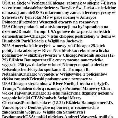
USA za akcję w Wenezueli
Chicago: rabunek w sklepie 7-Eleven
w centrum miasta
Msze święte w Bazylice Św. Jacka – niedzielne
na naszej antenie!
USA: udaremniony zamach terrorystyczny w
Sylwestra
W tym roku MŚ w piłce nożnej w Ameryce
Północnej
Prezydent Wenezueli otwarty na rozmowy z
USA
Chiny: podatek od antykoncepcji ma być sposobem na
dzietność
Donald Trump: USA gotowe do wsparcia irańskich
demonstrantów
Chicago: 7-letni chłopiec postrzelony w domu w
Humboldt Park
Relacja z Wigilii na Jackowie
2025.
Amerykańskie wejście w nowy rok
Chicago: 25-latek
pobity i okradziony w River North
Polska: rekordowa liczba
policjantów w służbie
Sylwester w Chicago
Poradnik sukces (12-
29) Elżbieta Baumgartner
IL: emerytowana nauczycielka
wygrała 250 tys. dolarów w loterii
Niemcy: napad stulecia w
Gelsenkirchen
Floryda: spotkanie D. Trumpa i B.
Netanjahu
Chicago: wypadek w Wrigleyville, 2 policjantów
ciężko rannych
Zełenski podsumowuje rozmowy w
USA
Chicago: strzelanina w River North, 1 osoba nie żyje
D.
Trump: “miałem dobrą rozmowę z Putinem”
Manewry Chin
wokół Tajwanu
Chicago: 32-letni mężczyzna dźgnięty nożem w
wagonie kolejki CTA
Wesołych Świąt! Merry
Christmas!
Poradnik sukces (12-22) Elżbieta Baumgartner
J.D.
Vance: spór o Donbas główną barierą w rozmowach o
zakończeniu wojny
26. Wigilia dla Samotnych i
Bezdomnych
USA: polski pięściarz Andrzej Wawrzyk trafił do