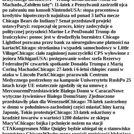
Machado
„Zabiłem tatę”: 11-latek z Pensylwanii zastrzelił ojca
po zabraniu mu konsoli Nintendo
USA: stopa procentowa
kredytów hipotecznych najniższa od ponad 3 lat
Na mecze
Chicago Bears do Indiany? Senat przedstawił projekt
ustawy
Paryż: rozpoczął się proces, który zadecyduje o
politycznej przyszłości Marine Le Pen
Donald Trump do
Irańczyków: pomoc jest w drodze
Była burmistrz Chicago
Lightfoot pozwana przez bank za nieuregulowane płatności na
kartach
Chicago: strzelanina i wypadek samochodowy w Little
Village
Chicago: ciało zaginionej nauczycielki CPS wyłowione z
jeziora Michigan
USA: postępowanie wobec szefa Rezerwy
Federalnej
W czwartek spotkanie Donalda Trumpa z Maríą
Coriną Machado
Chicago: 27-latek i 6-letni chłopiec ranni w
ataku w Lincoln Park
Chicago: pracownik Centrum
Medycznego postrzelony na kampusie Uniwersytetu Rush
Po 25
latach kraje UE ostatecznie zgodziły się na umowę z
Mercosurem
Przedstawiciele Białego Domu w Caracas
Nowe
wytyczne żywieniowe Białego Domu
Stany Zjednoczone
przedstawiły plan dla Wenezueli
Chicago: 78-latek zastrzelony
w domu w południowo-zachodniej części miasta
Chiny karzą
Japonię, Tokio protestuje
Chicago: 33-latek oskarżony o
kradzież towarów o wartości 1200 dolarów ze sklepu
Macy’s
Chicago: bójka i pchnięcie nożem na stacji
CTA
Kongresmen Mike Quigley będzie ubiegał się o stanowisko
burmistrza Chicago
Włochy mogą opuścić mniejszość blokującą