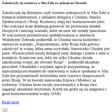
Zakończyły się rozmowy w Abu Zabi ws. pokoju na Ukrainie
Zakończyła się dzisiejsza część rozmów pokojowych w Abu Zabi w
formacie trójstronnym, z udziałem delegacji z Ukrainy, Stanów
Zjednoczonych i Rosji. Rozmowy mają być kontynuowane jutro.
Oba walczące kraje deklarują gotowość do przerwania działań
zbrojnych i stawiają warunki, które na razie nie zostały ujawnione.
W wieczornym przemówieni opublikowanym w internecie
Wołodymyr Zełenski podkreślił, że Ukraina stawia konkretne i
stanowcze warunki. „Najważniejsze, żeby Rosja była gotowa
zakończyć tę wojnę, którą sama wywołała. Stanowisko Ukrainy jest
jasne. Wyznaczyłem naszej delegacji ramy dialogu i jestem z nimi w
kontakcie. Konieczne jest, żeby nie tylko Ukraina chciała
zakończenia wojny, ale również Rosja” – podkreślił ukraiński
prezydent. Ukraińskie i rosyjskie agencje przypominają, że
najważniejszym tematem do omówienia w trakcie spotkania w Abu
Zabi jest przynależność terytorialna ziem czasowo okupowanych
przez Rosję. W tej kwestii stanowiska Kijowa i Moskwy są
rozbieżne. Ukraina broni swojej suwerenności, a Rosja chce
zagarnąć ukraińskie terytorium. Kreml nie godzi się na ustępstwa i
grozi kontynuowaniem wojny. (IAR)
Read more