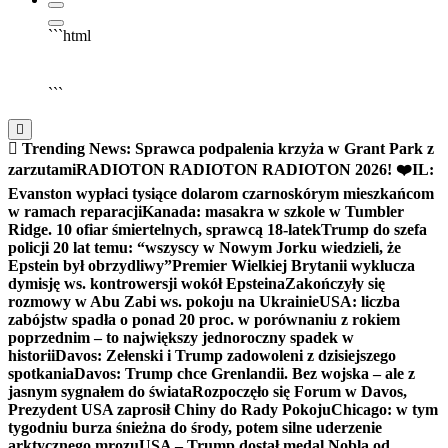
```html
▶
Kliknij PLAY, aby słuchać
🔈
🔊
```
Trending News:
Sprawca podpalenia krzyża w Grant Park z
zarzutami
RADIOTON RADIOTON RADIOTON 2026! ❤️
IL:
Evanston wypłaci tysiące dolarom czarnoskórym mieszkańcom
w ramach reparacji
Kanada: masakra w szkole w Tumbler
Ridge. 10 ofiar śmiertelnych, sprawcą 18-latek
Trump do szefa
policji 20 lat temu: “wszyscy w Nowym Jorku wiedzieli, że
Epstein był obrzydliwy”
Premier Wielkiej Brytanii wyklucza
dymisję ws. kontrowersji wokół Epsteina
Zakończyły się
rozmowy w Abu Zabi ws. pokoju na Ukrainie
USA: liczba
zabójstw spadła o ponad 20 proc. w porównaniu z rokiem
poprzednim – to największy jednoroczny spadek w
historii
Davos: Zełenski i Trump zadowoleni z dzisiejszego
spotkania
Davos: Trump chce Grenlandii. Bez wojska – ale z
jasnym sygnałem do świata
Rozpoczęło się Forum w Davos,
Prezydent USA zaprosił Chiny do Rady Pokoju
Chicago: w tym
tygodniu burza śnieżna do środy, potem silne uderzenie
arktycznego mrozu
USA – Trump dostał medal Nobla od