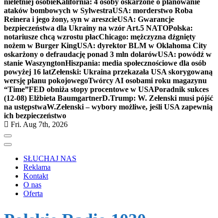
nieletniej osobie
Kalifornia: 4 osoby oskarżone o planowanie
ataków bombowych w Sylwestra
USA: morderstwo Roba
Reinera i jego żony, syn w areszcie
USA: Gwarancje
bezpieczeństwa dla Ukrainy na wzór Art.5 NATO
Polska:
notariusze chcą wzrostu płac
Chicago: mężczyzna dźgnięty
nożem w Burger King
USA: dyrektor BLM w Oklahoma City
oskarżony o defraudację ponad 3 mln dolarów
USA: powódź w
stanie Waszyngton
Hiszpania: media społecznościowe dla osób
powyżej 16 lat
Zełenski: Ukraina przekazała USA skorygowaną
wersję planu pokojowego
Twórcy AI osobami roku magazynu
“Time”
FED obniża stopy procentowe w USA
Poradnik sukces
(12-08) Elżbieta Baumgartner
D.Trump: W. Zełenski musi pójść
na ustępstwa
W.Zełenski – wybory możliwe, jeśli USA zapewnią
ich bezpieczeństwo
Fri. Aug 7th, 2026
SŁUCHAJ NAS
Reklama
Kontakt
O nas
Oferta