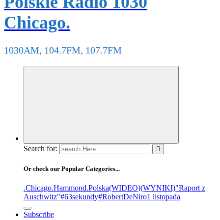
Polskie Radio 1030
Chicago.
1030AM, 104.7FM, 107.7FM
Search for:
Or check our Popular Categories...
.Chicago
.Hammond
.Polska
(WIDEO)
(WYNIKI)
"Raport z
Auschwitz"
#63sekundy
#RobertDeNiro
1 listopada
Subscribe