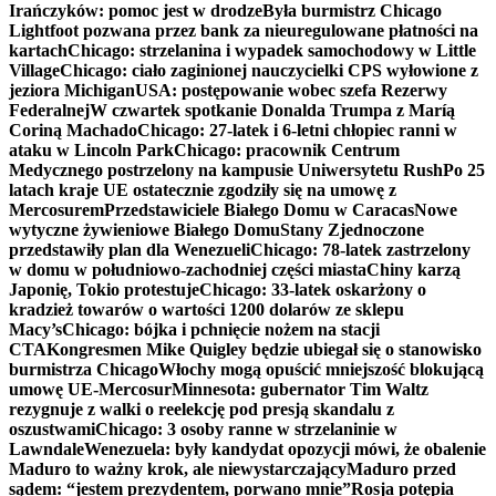
Irańczyków: pomoc jest w drodze
Była burmistrz Chicago
Lightfoot pozwana przez bank za nieuregulowane płatności na
kartach
Chicago: strzelanina i wypadek samochodowy w Little
Village
Chicago: ciało zaginionej nauczycielki CPS wyłowione z
jeziora Michigan
USA: postępowanie wobec szefa Rezerwy
Federalnej
W czwartek spotkanie Donalda Trumpa z Maríą
Coriną Machado
Chicago: 27-latek i 6-letni chłopiec ranni w
ataku w Lincoln Park
Chicago: pracownik Centrum
Medycznego postrzelony na kampusie Uniwersytetu Rush
Po 25
latach kraje UE ostatecznie zgodziły się na umowę z
Mercosurem
Przedstawiciele Białego Domu w Caracas
Nowe
wytyczne żywieniowe Białego Domu
Stany Zjednoczone
przedstawiły plan dla Wenezueli
Chicago: 78-latek zastrzelony
w domu w południowo-zachodniej części miasta
Chiny karzą
Japonię, Tokio protestuje
Chicago: 33-latek oskarżony o
kradzież towarów o wartości 1200 dolarów ze sklepu
Macy’s
Chicago: bójka i pchnięcie nożem na stacji
CTA
Kongresmen Mike Quigley będzie ubiegał się o stanowisko
burmistrza Chicago
Włochy mogą opuścić mniejszość blokującą
umowę UE-Mercosur
Minnesota: gubernator Tim Waltz
rezygnuje z walki o reelekcję pod presją skandalu z
oszustwami
Chicago: 3 osoby ranne w strzelaninie w
Lawndale
Wenezuela: były kandydat opozycji mówi, że obalenie
Maduro to ważny krok, ale niewystarczający
Maduro przed
sądem: “jestem prezydentem, porwano mnie”
Rosja potępia