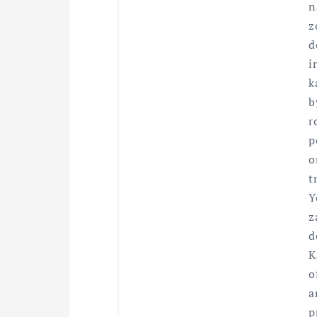
n
z
d
i
k
b
r
p
o
t
Y
z
d
K
o
a
p