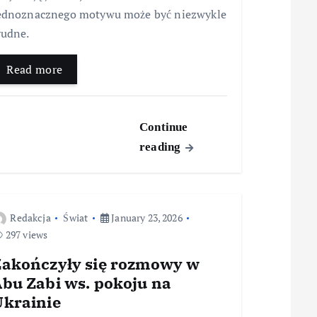
ednoznacznego motywu może być niezwykle
rudne.
Read more
Continue
reading
Redakcja
Świat
January 23, 2026
297 views
Zakończyły się rozmowy w
Abu Zabi ws. pokoju na
Ukrainie