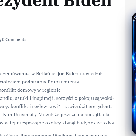
0 Comments
rzemówienia w Belfaście. Joe Biden odwiedził
ęcioleciem podpisania Porozumienia
konflikt domowy w regionie
andlu, sztuki i inspiracji. Korzyści z pokoju są wokół
ły: konflikt i rozlew krwi” – stwierdził prezydent.
er University. Mówił, że jeszcze na początku lat
y w tej niespokojne okolicy stanął budynek ze szkła.
ch różnic, Porozumienie Wielkopiątkowe popierają