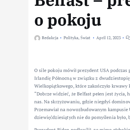
o pokoju
Redakcja
Polityka
,
Świat
April 12, 2023
O sile pokoju mówił prezydent USA podczas p
Irlandię Północną w związku z dwudziestopi
Wielkopiątkowego, które zakończyło krwawy 
“Dobrze widzieć, że Belfast pełen jest życia, h
nas. Na skrzyżowaniu, gdzie niegdyś dominowa
Przemawiał na nowozbudowanym kampusie Ulst
dziewięćdziesiątych nie do pomyślenia było, b
Prezydent Biden podkreślił, ze mimo głęboki