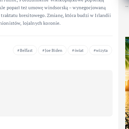
 Ale poparł też umowę windsorską – wynegocjowaną
``
 traktatu brexitowego. Zmianę, która budzi w Irlandii
nionistów, lojalnych koronie.
Belfast
Joe Biden
świat
wizyta