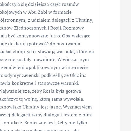
akończyła się dzisiejsza część rozmów
okojowych w Abu Zabi w formacie
rójstronnym, z udziałem delegacji z Ukrainy,
tanów Zjednoczonych i Rosji. Rozmowy
ają być kontynuowane jutro. Oba walczące
raje deklarują gotowość do przerwania
ziałań zbrojnych i stawiają warunki, które na
azie nie zostały ujawnione. W wieczornym
rzemówieni opublikowanym w internecie
ołodymyr Zełenski podkreślił, że Ukraina
tawia konkretne i stanowcze warunki.
Najważniejsze, żeby Rosja była gotowa
akończyć tę wojnę, którą sama wywołała.
tanowisko Ukrainy jest jasne. Wyznaczyłem
aszej delegacji ramy dialogu i jestem z nimi
 kontakcie. Konieczne jest, żeby nie tylko
kraina chciała zakończenia wojny, ale