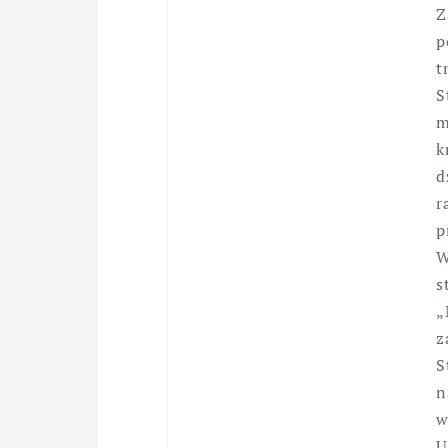
Z
p
t
S
m
k
d
r
p
W
s
„
z
S
n
w
U