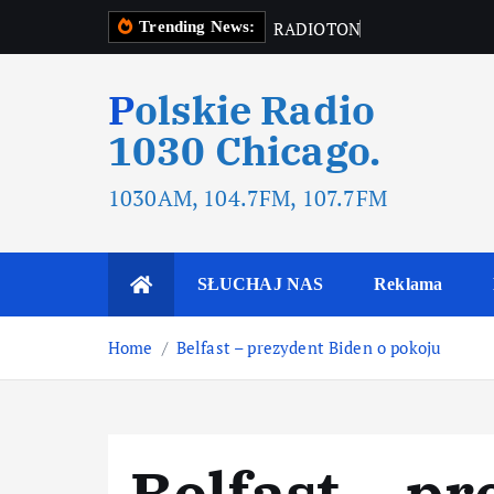
R
A
D
I
O
T
O
N
R
A
D
I
O
T
Trending News:
Polskie Radio
1030 Chicago.
1030AM, 104.7FM, 107.7FM
SŁUCHAJ NAS
Reklama
Home
Belfast – prezydent Biden o pokoju
Belfast – p