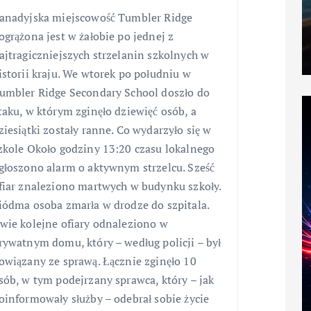
anadyjska miejscowość Tumbler Ridge
ogrążona jest w żałobie po jednej z
ajtragiczniejszych strzelanin szkolnych w
istorii kraju. We wtorek po południu w
umbler Ridge Secondary School doszło do
taku, w którym zginęło dziewięć osób, a
ziesiątki zostały ranne. Co wydarzyło się w
zkole Około godziny 13:20 czasu lokalnego
głoszono alarm o aktywnym strzelcu. Sześć
fiar znaleziono martwych w budynku szkoły.
iódma osoba zmarła w drodze do szpitala.
wie kolejne ofiary odnaleziono w
rywatnym domu, który – według policji – był
owiązany ze sprawą. Łącznie zginęło 10
sób, w tym podejrzany sprawca, który – jak
oinformowały służby – odebrał sobie życie