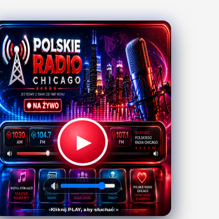
▶
Kliknij PLAY, aby słuchać