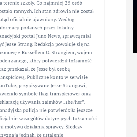
a terenie szkoły. Co najmniej 25 osób
ostało rannych. Ich stan zdrowia nie został
otąd oficjalnie ujawniony. Według
nformacji podanych przez lokalny
anadyjski portal Juno News, sprawcą miał
yć Jesse Strang. Redakcja powołuje się na
ozmowę z Russellem G. Strangiem, wujem
odejrzanego, który potwierdził tożsamość
raz przekazał, że Jesse był osobą
ranspłciową. Publiczne konto w serwisie
ouTube, przypisywane Jesse Strangowi,
awierało symbole flagi transpłciowej oraz
eklarację używania zaimków „she/her”.
anadyjska policja nie potwierdziła jeszcze
ficjalnie szczegółów dotyczących tożsamości
ni motywu działania sprawcy. Śledczy
rzyznają jednak, że ustalenie