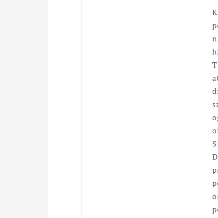
K
p
n
h
T
a
d
s
o
o
S
D
p
p
o
p