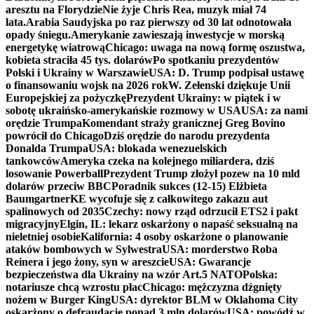
aresztu na Florydzie
Nie żyje Chris Rea, muzyk miał 74
lata.
Arabia Saudyjska po raz pierwszy od 30 lat odnotowała
opady śniegu.
Amerykanie zawieszają inwestycje w morską
energetykę wiatrową
Chicago: uwaga na nową formę oszustwa,
kobieta straciła 45 tys. dolarów
Po spotkaniu prezydentów
Polski i Ukrainy w Warszawie
USA: D. Trump podpisał ustawę
o finansowaniu wojsk na 2026 rok
W. Zełenski dziękuje Unii
Europejskiej za pożyczkę
Prezydent Ukrainy: w piątek i w
sobotę ukraińsko-amerykańskie rozmowy w USA
USA: za nami
orędzie Trumpa
Komendant straży granicznej Greg Bovino
powrócił do Chicago
Dziś orędzie do narodu prezydenta
Donalda Trumpa
USA: blokada wenezuelskich
tankowców
Ameryka czeka na kolejnego miliardera, dziś
losowanie Powerball
Prezydent Trump złożył pozew na 10 mld
dolarów przeciw BBC
Poradnik sukces (12-15) Elżbieta
Baumgartner
KE wycofuje się z całkowitego zakazu aut
spalinowych od 2035
Czechy: nowy rząd odrzucił ETS2 i pakt
migracyjny
Elgin, IL: lekarz oskarżony o napaść seksualną na
nieletniej osobie
Kalifornia: 4 osoby oskarżone o planowanie
ataków bombowych w Sylwestra
USA: morderstwo Roba
Reinera i jego żony, syn w areszcie
USA: Gwarancje
bezpieczeństwa dla Ukrainy na wzór Art.5 NATO
Polska:
notariusze chcą wzrostu płac
Chicago: mężczyzna dźgnięty
nożem w Burger King
USA: dyrektor BLM w Oklahoma City
oskarżony o defraudację ponad 3 mln dolarów
USA: powódź w