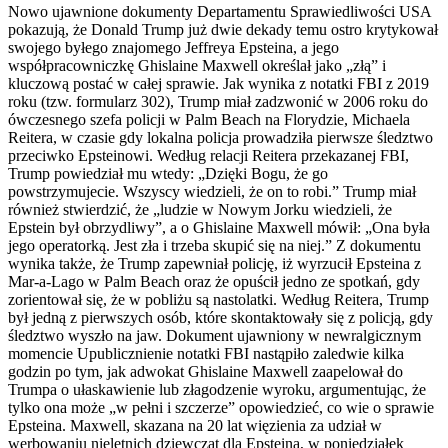
Nowo ujawnione dokumenty Departamentu Sprawiedliwości USA
pokazują, że Donald Trump już dwie dekady temu ostro krytykował
swojego byłego znajomego Jeffreya Epsteina, a jego
współpracowniczkę Ghislaine Maxwell określał jako „złą” i
kluczową postać w całej sprawie. Jak wynika z notatki FBI z 2019
roku (tzw. formularz 302), Trump miał zadzwonić w 2006 roku do
ówczesnego szefa policji w Palm Beach na Florydzie, Michaela
Reitera, w czasie gdy lokalna policja prowadziła pierwsze śledztwo
przeciwko Epsteinowi. Według relacji Reitera przekazanej FBI,
Trump powiedział mu wtedy: „Dzięki Bogu, że go
powstrzymujecie. Wszyscy wiedzieli, że on to robi.” Trump miał
również stwierdzić, że „ludzie w Nowym Jorku wiedzieli, że
Epstein był obrzydliwy”, a o Ghislaine Maxwell mówił: „Ona była
jego operatorką. Jest zła i trzeba skupić się na niej.” Z dokumentu
wynika także, że Trump zapewniał policję, iż wyrzucił Epsteina z
Mar-a-Lago w Palm Beach oraz że opuścił jedno ze spotkań, gdy
zorientował się, że w pobliżu są nastolatki. Według Reitera, Trump
był jedną z pierwszych osób, które skontaktowały się z policją, gdy
śledztwo wyszło na jaw. Dokument ujawniony w newralgicznym
momencie Upublicznienie notatki FBI nastąpiło zaledwie kilka
godzin po tym, jak adwokat Ghislaine Maxwell zaapelował do
Trumpa o ułaskawienie lub złagodzenie wyroku, argumentując, że
tylko ona może „w pełni i szczerze” opowiedzieć, co wie o sprawie
Epsteina. Maxwell, skazana na 20 lat więzienia za udział w
werbowaniu nieletnich dziewcząt dla Epsteina, w poniedziałek