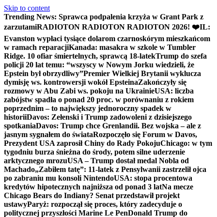
Skip to content
Trending News:
Sprawca podpalenia krzyża w Grant Park z
zarzutami
RADIOTON RADIOTON RADIOTON 2026! ❤️
IL:
Evanston wypłaci tysiące dolarom czarnoskórym mieszkańcom
w ramach reparacji
Kanada: masakra w szkole w Tumbler
Ridge. 10 ofiar śmiertelnych, sprawcą 18-latek
Trump do szefa
policji 20 lat temu: “wszyscy w Nowym Jorku wiedzieli, że
Epstein był obrzydliwy”
Premier Wielkiej Brytanii wyklucza
dymisję ws. kontrowersji wokół Epsteina
Zakończyły się
rozmowy w Abu Zabi ws. pokoju na Ukrainie
USA: liczba
zabójstw spadła o ponad 20 proc. w porównaniu z rokiem
poprzednim – to największy jednoroczny spadek w
historii
Davos: Zełenski i Trump zadowoleni z dzisiejszego
spotkania
Davos: Trump chce Grenlandii. Bez wojska – ale z
jasnym sygnałem do świata
Rozpoczęło się Forum w Davos,
Prezydent USA zaprosił Chiny do Rady Pokoju
Chicago: w tym
tygodniu burza śnieżna do środy, potem silne uderzenie
arktycznego mrozu
USA – Trump dostał medal Nobla od
Machado
„Zabiłem tatę”: 11-latek z Pensylwanii zastrzelił ojca
po zabraniu mu konsoli Nintendo
USA: stopa procentowa
kredytów hipotecznych najniższa od ponad 3 lat
Na mecze
Chicago Bears do Indiany? Senat przedstawił projekt
ustawy
Paryż: rozpoczął się proces, który zadecyduje o
politycznej przyszłości Marine Le Pen
Donald Trump do