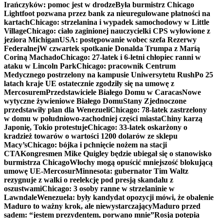
Irańczyków: pomoc jest w drodze
Była burmistrz Chicago
Lightfoot pozwana przez bank za nieuregulowane płatności na
kartach
Chicago: strzelanina i wypadek samochodowy w Little
Village
Chicago: ciało zaginionej nauczycielki CPS wyłowione z
jeziora Michigan
USA: postępowanie wobec szefa Rezerwy
Federalnej
W czwartek spotkanie Donalda Trumpa z Maríą
Coriną Machado
Chicago: 27-latek i 6-letni chłopiec ranni w
ataku w Lincoln Park
Chicago: pracownik Centrum
Medycznego postrzelony na kampusie Uniwersytetu Rush
Po 25
latach kraje UE ostatecznie zgodziły się na umowę z
Mercosurem
Przedstawiciele Białego Domu w Caracas
Nowe
wytyczne żywieniowe Białego Domu
Stany Zjednoczone
przedstawiły plan dla Wenezueli
Chicago: 78-latek zastrzelony
w domu w południowo-zachodniej części miasta
Chiny karzą
Japonię, Tokio protestuje
Chicago: 33-latek oskarżony o
kradzież towarów o wartości 1200 dolarów ze sklepu
Macy’s
Chicago: bójka i pchnięcie nożem na stacji
CTA
Kongresmen Mike Quigley będzie ubiegał się o stanowisko
burmistrza Chicago
Włochy mogą opuścić mniejszość blokującą
umowę UE-Mercosur
Minnesota: gubernator Tim Waltz
rezygnuje z walki o reelekcję pod presją skandalu z
oszustwami
Chicago: 3 osoby ranne w strzelaninie w
Lawndale
Wenezuela: były kandydat opozycji mówi, że obalenie
Maduro to ważny krok, ale niewystarczający
Maduro przed
sądem: “jestem prezydentem, porwano mnie”
Rosja potępia