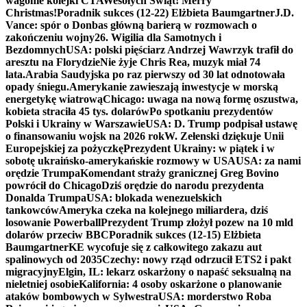
wagonie kolejki CTA
Wesołych Świąt! Merry
Christmas!
Poradnik sukces (12-22) Elżbieta Baumgartner
J.D.
Vance: spór o Donbas główną barierą w rozmowach o
zakończeniu wojny
26. Wigilia dla Samotnych i
Bezdomnych
USA: polski pięściarz Andrzej Wawrzyk trafił do
aresztu na Florydzie
Nie żyje Chris Rea, muzyk miał 74
lata.
Arabia Saudyjska po raz pierwszy od 30 lat odnotowała
opady śniegu.
Amerykanie zawieszają inwestycje w morską
energetykę wiatrową
Chicago: uwaga na nową formę oszustwa,
kobieta straciła 45 tys. dolarów
Po spotkaniu prezydentów
Polski i Ukrainy w Warszawie
USA: D. Trump podpisał ustawę
o finansowaniu wojsk na 2026 rok
W. Zełenski dziękuje Unii
Europejskiej za pożyczkę
Prezydent Ukrainy: w piątek i w
sobotę ukraińsko-amerykańskie rozmowy w USA
USA: za nami
orędzie Trumpa
Komendant straży granicznej Greg Bovino
powrócił do Chicago
Dziś orędzie do narodu prezydenta
Donalda Trumpa
USA: blokada wenezuelskich
tankowców
Ameryka czeka na kolejnego miliardera, dziś
losowanie Powerball
Prezydent Trump złożył pozew na 10 mld
dolarów przeciw BBC
Poradnik sukces (12-15) Elżbieta
Baumgartner
KE wycofuje się z całkowitego zakazu aut
spalinowych od 2035
Czechy: nowy rząd odrzucił ETS2 i pakt
migracyjny
Elgin, IL: lekarz oskarżony o napaść seksualną na
nieletniej osobie
Kalifornia: 4 osoby oskarżone o planowanie
ataków bombowych w Sylwestra
USA: morderstwo Roba