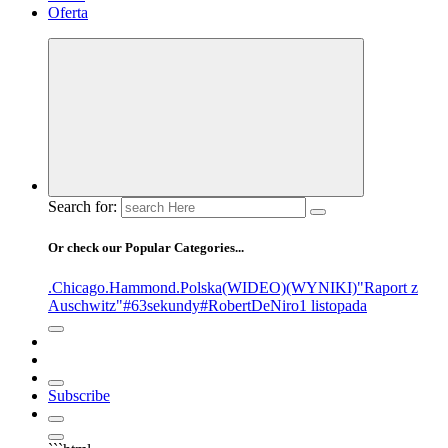
Oferta
Search for:
Or check our Popular Categories...
.Chicago
.Hammond
.Polska
(WIDEO)
(WYNIKI)
"Raport z
Auschwitz"
#63sekundy
#RobertDeNiro
1 listopada
Subscribe