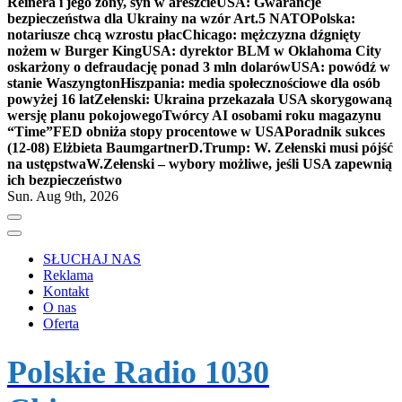
Reinera i jego żony, syn w areszcie
USA: Gwarancje
bezpieczeństwa dla Ukrainy na wzór Art.5 NATO
Polska:
notariusze chcą wzrostu płac
Chicago: mężczyzna dźgnięty
nożem w Burger King
USA: dyrektor BLM w Oklahoma City
oskarżony o defraudację ponad 3 mln dolarów
USA: powódź w
stanie Waszyngton
Hiszpania: media społecznościowe dla osób
powyżej 16 lat
Zełenski: Ukraina przekazała USA skorygowaną
wersję planu pokojowego
Twórcy AI osobami roku magazynu
“Time”
FED obniża stopy procentowe w USA
Poradnik sukces
(12-08) Elżbieta Baumgartner
D.Trump: W. Zełenski musi pójść
na ustępstwa
W.Zełenski – wybory możliwe, jeśli USA zapewnią
ich bezpieczeństwo
Sun. Aug 9th, 2026
SŁUCHAJ NAS
Reklama
Kontakt
O nas
Oferta
Polskie Radio 1030