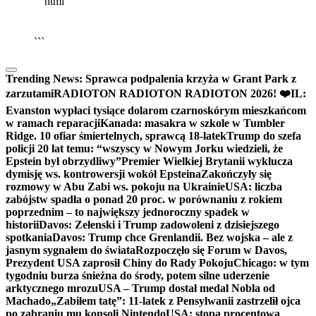
```html
▶
Kliknij PLAY, aby słuchać
🔈
🔊
```
Trending News:
Sprawca podpalenia krzyża w Grant Park z
zarzutami
RADIOTON RADIOTON RADIOTON 2026! ❤️
IL:
Evanston wypłaci tysiące dolarom czarnoskórym mieszkańcom
w ramach reparacji
Kanada: masakra w szkole w Tumbler
Ridge. 10 ofiar śmiertelnych, sprawcą 18-latek
Trump do szefa
policji 20 lat temu: “wszyscy w Nowym Jorku wiedzieli, że
Epstein był obrzydliwy”
Premier Wielkiej Brytanii wyklucza
dymisję ws. kontrowersji wokół Epsteina
Zakończyły się
rozmowy w Abu Zabi ws. pokoju na Ukrainie
USA: liczba
zabójstw spadła o ponad 20 proc. w porównaniu z rokiem
poprzednim – to największy jednoroczny spadek w
historii
Davos: Zełenski i Trump zadowoleni z dzisiejszego
spotkania
Davos: Trump chce Grenlandii. Bez wojska – ale z
jasnym sygnałem do świata
Rozpoczęło się Forum w Davos,
Prezydent USA zaprosił Chiny do Rady Pokoju
Chicago: w tym
tygodniu burza śnieżna do środy, potem silne uderzenie
arktycznego mrozu
USA – Trump dostał medal Nobla od
Machado
„Zabiłem tatę”: 11-latek z Pensylwanii zastrzelił ojca
po zabraniu mu konsoli Nintendo
USA: stopa procentowa