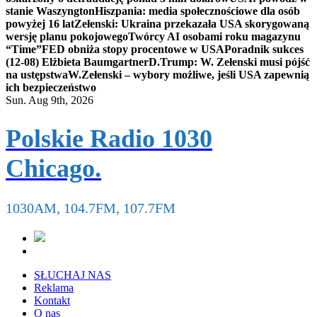
stanie Waszyngton
Hiszpania: media społecznościowe dla osób
powyżej 16 lat
Zełenski: Ukraina przekazała USA skorygowaną
wersję planu pokojowego
Twórcy AI osobami roku magazynu
“Time”
FED obniża stopy procentowe w USA
Poradnik sukces
(12-08) Elżbieta Baumgartner
D.Trump: W. Zełenski musi pójść
na ustępstwa
W.Zełenski – wybory możliwe, jeśli USA zapewnią
ich bezpieczeństwo
Sun. Aug 9th, 2026
Polskie Radio 1030
Chicago.
1030AM, 104.7FM, 107.7FM
SŁUCHAJ NAS
Reklama
Kontakt
O nas