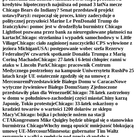
kredytów hipotecznych najniższa od ponad 3 lat
Na mecze
Chicago Bears do Indiany? Senat przedstawił projekt
ustawy
Paryż: rozpoczął się proces, który zadecyduje o
politycznej przyszłości Marine Le Pen
Donald Trump do
Irańczyków: pomoc jest w drodze
Była burmistrz Chicago
Lightfoot pozwana przez bank za nieuregulowane płatności na
kartach
Chicago: strzelanina i wypadek samochodowy w Little
Village
Chicago: ciało zaginionej nauczycielki CPS wyłowione z
jeziora Michigan
USA: postępowanie wobec szefa Rezerwy
Federalnej
W czwartek spotkanie Donalda Trumpa z Maríą
Coriną Machado
Chicago: 27-latek i 6-letni chłopiec ranni w
ataku w Lincoln Park
Chicago: pracownik Centrum
Medycznego postrzelony na kampusie Uniwersytetu Rush
Po 25
latach kraje UE ostatecznie zgodziły się na umowę z
Mercosurem
Przedstawiciele Białego Domu w Caracas
Nowe
wytyczne żywieniowe Białego Domu
Stany Zjednoczone
przedstawiły plan dla Wenezueli
Chicago: 78-latek zastrzelony
w domu w południowo-zachodniej części miasta
Chiny karzą
Japonię, Tokio protestuje
Chicago: 33-latek oskarżony o
kradzież towarów o wartości 1200 dolarów ze sklepu
Macy’s
Chicago: bójka i pchnięcie nożem na stacji
CTA
Kongresmen Mike Quigley będzie ubiegał się o stanowisko
burmistrza Chicago
Włochy mogą opuścić mniejszość blokującą
umowę UE-Mercosur
Minnesota: gubernator Tim Waltz
rezygnuje z walki o reelekcję pod presją skandalu z