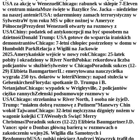
USA za akcję w Wenezueli
Chicago: rabunek w sklepie 7-Eleven
w centrum miasta
Msze święte w Bazylice Św. Jacka – niedzielne
na naszej antenie!
USA: udaremniony zamach terrorystyczny w
Sylwestra
W tym roku MŚ w piłce nożnej w Ameryce
Północnej
Prezydent Wenezueli otwarty na rozmowy z
USA
Chiny: podatek od antykoncepcji ma być sposobem na
dzietność
Donald Trump: USA gotowe do wsparcia irańskich
demonstrantów
Chicago: 7-letni chłopiec postrzelony w domu w
Humboldt Park
Relacja z Wigilii na Jackowie
2025.
Amerykańskie wejście w nowy rok
Chicago: 25-latek
pobity i okradziony w River North
Polska: rekordowa liczba
policjantów w służbie
Sylwester w Chicago
Poradnik sukces (12-
29) Elżbieta Baumgartner
IL: emerytowana nauczycielka
wygrała 250 tys. dolarów w loterii
Niemcy: napad stulecia w
Gelsenkirchen
Floryda: spotkanie D. Trumpa i B.
Netanjahu
Chicago: wypadek w Wrigleyville, 2 policjantów
ciężko rannych
Zełenski podsumowuje rozmowy w
USA
Chicago: strzelanina w River North, 1 osoba nie żyje
D.
Trump: “miałem dobrą rozmowę z Putinem”
Manewry Chin
wokół Tajwanu
Chicago: 32-letni mężczyzna dźgnięty nożem w
wagonie kolejki CTA
Wesołych Świąt! Merry
Christmas!
Poradnik sukces (12-22) Elżbieta Baumgartner
J.D.
Vance: spór o Donbas główną barierą w rozmowach o
zakończeniu wojny
26. Wigilia dla Samotnych i
Bezdomnych
USA: polski pięściarz Andrzej Wawrzyk trafił do