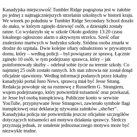
Kanadyjska miejscowość Tumbler Ridge pogrążona jest w żałobie
po jednej z najtragiczniejszych strzelanin szkolnych w historii kraju.
We wtorek po południu w Tumbler Ridge Secondary School doszło
do ataku, w którym zginęło dziewięć osób, a dziesiątki zostały
ranne. Co wydarzyło się w szkole Około godziny 13:20 czasu
lokalnego ogłoszono alarm o aktywnym strzelcu. Sześć ofiar
znaleziono martwych w budynku szkoły. Siódma osoba zmarła w
drodze do szpitala. Dwie kolejne ofiary odnaleziono w prywatnym
domu, który – według policji – był powiązany ze sprawą. Łącznie
zginęło 10 osób, w tym podejrzany sprawca, który – jak
poinformowały służby – odebrał sobie życie na terenie szkoły. Co
najmniej 25 osób zostało rannych. Ich stan zdrowia nie został dotąd
oficjalnie ujawniony. Według informacji podanych przez lokalny
kanadyjski portal Juno News, sprawcą miał być Jesse Strang.
Redakcja powołuje się na rozmowę z Russellem G. Strangiem,
wujem podejrzanego, który potwierdził tożsamość oraz przekazał,
że Jesse był osobą transpłciową. Publiczne konto w serwisie
YouTube, przypisywane Jesse Strangowi, zawierało symbole flagi
transpłciowej oraz deklarację używania zaimków „she/her”.
Kanadyjska policja nie potwierdziła jeszcze oficjalnie szczegółów
dotyczących tożsamości ani motywu działania sprawcy. Śledczy
przyznają jednak, że ustalenie jednoznacznego motywu może być
niezwykle trudne.