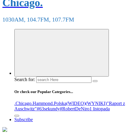
Chicago.
1030AM, 104.7FM, 107.7FM
Search for:
Or check our Popular Categories...
.Chicago
.Hammond
.Polska
(WIDEO)
(WYNIKI)
"Raport z
Auschwitz"
#63sekundy
#RobertDeNiro
1 listopada
Subscribe