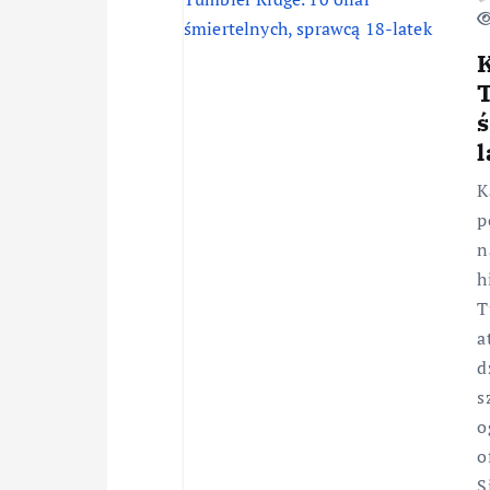
T
l
K
p
n
h
T
a
d
s
o
o
S