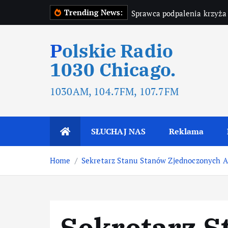
Trending News:
Sprawca podpalenia krzyża
Polskie Radio
1030 Chicago.
1030AM, 104.7FM, 107.7FM
SŁUCHAJ NAS
Reklama
Home
Sekretarz Stanu Stanów Zjednoczonych A
Sekretarz S