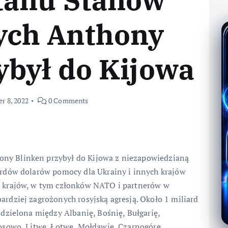
ych Anthony
ybył do Kijowa
r 8, 2022
0 Comments
ony Blinken przybył do Kijowa z niezapowiedzianą
iardów dolarów pomocy dla Ukrainy i innych krajów
19 krajów, w tym członków NATO i partnerów w
ardziej zagrożonych rosyjską agresją. Około 1 miliard
odzielona między Albanię, Bośnię, Bułgarię,
Kosowo, Litwę, Łotwę, Mołdawię, Czarnogórę,