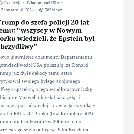
Redakcja
Wiadomości USA
February 10, 2026
385 views
rump do szefa policji 20 lat
temu: “wszyscy w Nowym
orku wiedzieli, że Epstein był
obrzydliwy”
owo ujawnione dokumenty Departamentu
prawiedliwości USA pokazują, że Donald
rump już dwie dekady temu ostro
rytykował swojego byłego znajomego
effreya Epsteina, a jego współpracowniczkę
hislaine Maxwell określał jako „złą” i
luczową postać w całej sprawie. Jak wynika z
otatki FBI z 2019 roku (tzw. formularz 302),
rump miał zadzwonić w 2006 roku do
wczesnego szefa policji w Palm Beach na