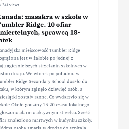
341 views
Kanada: masakra w szkole w
umbler Ridge. 10 ofiar
śmiertelnych, sprawcą 18-
atek
anadyjska miejscowość Tumbler Ridge
ogrążona jest w żałobie po jednej z
ajtragiczniejszych strzelanin szkolnych w
istorii kraju. We wtorek po południu w
umbler Ridge Secondary School doszło do
taku, w którym zginęło dziewięć osób, a
ziesiątki zostały ranne. Co wydarzyło się w
zkole Około godziny 13:20 czasu lokalnego
głoszono alarm o aktywnym strzelcu. Sześć
fiar znaleziono martwych w budynku szkoły.
iódma osoba zmarła w drodze do szpitala.