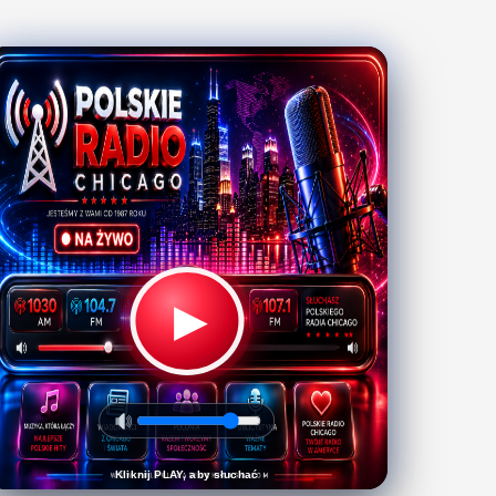
▶
Kliknij PLAY, aby słuchać