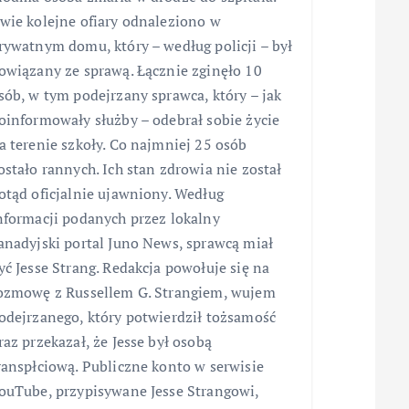
wie kolejne ofiary odnaleziono w
rywatnym domu, który – według policji – był
owiązany ze sprawą. Łącznie zginęło 10
sób, w tym podejrzany sprawca, który – jak
oinformowały służby – odebrał sobie życie
a terenie szkoły. Co najmniej 25 osób
ostało rannych. Ich stan zdrowia nie został
otąd oficjalnie ujawniony. Według
nformacji podanych przez lokalny
anadyjski portal Juno News, sprawcą miał
yć Jesse Strang. Redakcja powołuje się na
ozmowę z Russellem G. Strangiem, wujem
odejrzanego, który potwierdził tożsamość
raz przekazał, że Jesse był osobą
ranspłciową. Publiczne konto w serwisie
ouTube, przypisywane Jesse Strangowi,