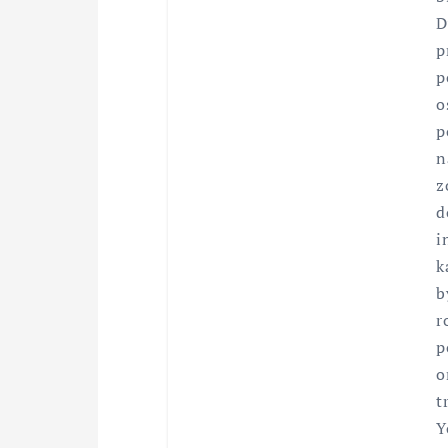
D
p
p
o
p
n
z
d
i
k
b
r
p
o
t
Y