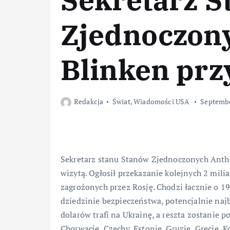
Zjednoczon
Blinken prz
Redakcja
Świat
,
Wiadomości USA
Septembe
Sekretarz stanu Stanów Zjednoczonych Anth
wizytą. Ogłosił przekazanie kolejnych 2 mil
zagrożonych przez Rosję. Chodzi łacznie o 
dziedzinie bezpieczeństwa, potencjalnie najb
dolarów trafi na Ukrainę, a reszta zostanie p
Chorwację, Czechy, Estonię, Gruzję, Grecję, 