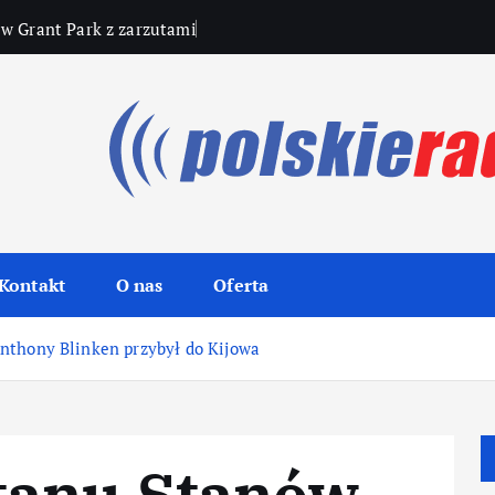
 w Grant Park z zarzutami
Kontakt
O nas
Oferta
nthony Blinken przybył do Kijowa
tanu Stanów