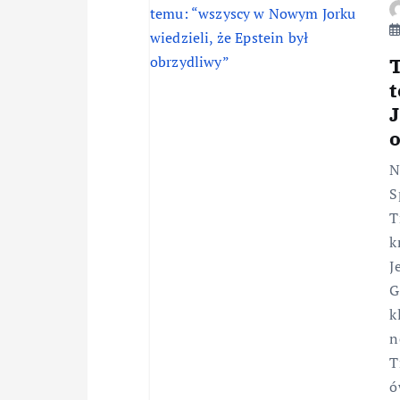
T
J
N
S
T
k
J
G
k
n
T
ó