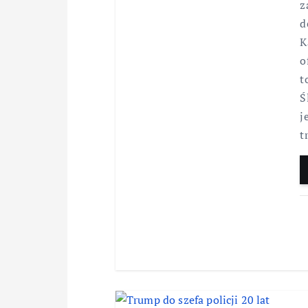
z
d
K
o
t
Ś
j
t