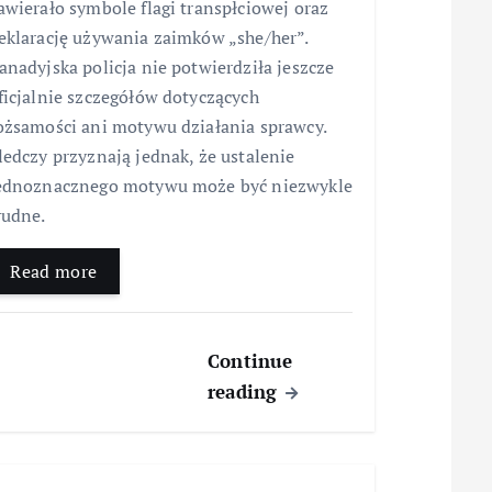
awierało symbole flagi transpłciowej oraz
eklarację używania zaimków „she/her”.
anadyjska policja nie potwierdziła jeszcze
ficjalnie szczegółów dotyczących
ożsamości ani motywu działania sprawcy.
ledczy przyznają jednak, że ustalenie
ednoznacznego motywu może być niezwykle
rudne.
Read more
Continue
reading