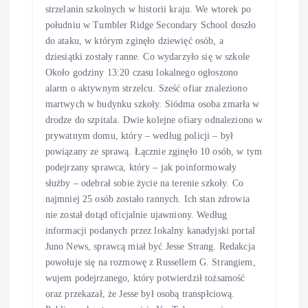
strzelanin szkolnych w historii kraju. We wtorek po
południu w Tumbler Ridge Secondary School doszło
do ataku, w którym zginęło dziewięć osób, a
dziesiątki zostały ranne. Co wydarzyło się w szkole
Około godziny 13:20 czasu lokalnego ogłoszono
alarm o aktywnym strzelcu. Sześć ofiar znaleziono
martwych w budynku szkoły. Siódma osoba zmarła w
drodze do szpitala. Dwie kolejne ofiary odnaleziono w
prywatnym domu, który – według policji – był
powiązany ze sprawą. Łącznie zginęło 10 osób, w tym
podejrzany sprawca, który – jak poinformowały
służby – odebrał sobie życie na terenie szkoły. Co
najmniej 25 osób zostało rannych. Ich stan zdrowia
nie został dotąd oficjalnie ujawniony. Według
informacji podanych przez lokalny kanadyjski portal
Juno News, sprawcą miał być Jesse Strang. Redakcja
powołuje się na rozmowę z Russellem G. Strangiem,
wujem podejrzanego, który potwierdził tożsamość
oraz przekazał, że Jesse był osobą transpłciową.