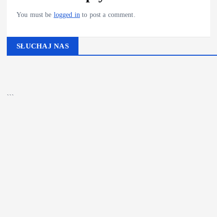
You must be
logged in
to post a comment.
SŁUCHAJ NAS
▶
Kliknij PLAY, aby słuchać
🔊
```