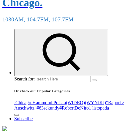
Chicago.
1030AM, 104.7FM, 107.7FM
Search for:
Or check our Popular Categories...
.Chicago
.Hammond
.Polska
(WIDEO)
(WYNIKI)
"Raport z
Auschwitz"
#63sekundy
#RobertDeNiro
1 listopada
Subscribe