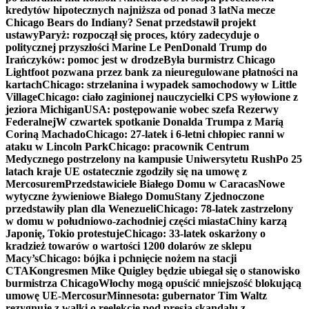
kredytów hipotecznych najniższa od ponad 3 lat
Na mecze
Chicago Bears do Indiany? Senat przedstawił projekt
ustawy
Paryż: rozpoczął się proces, który zadecyduje o
politycznej przyszłości Marine Le Pen
Donald Trump do
Irańczyków: pomoc jest w drodze
Była burmistrz Chicago
Lightfoot pozwana przez bank za nieuregulowane płatności na
kartach
Chicago: strzelanina i wypadek samochodowy w Little
Village
Chicago: ciało zaginionej nauczycielki CPS wyłowione z
jeziora Michigan
USA: postępowanie wobec szefa Rezerwy
Federalnej
W czwartek spotkanie Donalda Trumpa z Maríą
Coriną Machado
Chicago: 27-latek i 6-letni chłopiec ranni w
ataku w Lincoln Park
Chicago: pracownik Centrum
Medycznego postrzelony na kampusie Uniwersytetu Rush
Po 25
latach kraje UE ostatecznie zgodziły się na umowę z
Mercosurem
Przedstawiciele Białego Domu w Caracas
Nowe
wytyczne żywieniowe Białego Domu
Stany Zjednoczone
przedstawiły plan dla Wenezueli
Chicago: 78-latek zastrzelony
w domu w południowo-zachodniej części miasta
Chiny karzą
Japonię, Tokio protestuje
Chicago: 33-latek oskarżony o
kradzież towarów o wartości 1200 dolarów ze sklepu
Macy’s
Chicago: bójka i pchnięcie nożem na stacji
CTA
Kongresmen Mike Quigley będzie ubiegał się o stanowisko
burmistrza Chicago
Włochy mogą opuścić mniejszość blokującą
umowę UE-Mercosur
Minnesota: gubernator Tim Waltz
rezygnuje z walki o reelekcję pod presją skandalu z