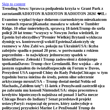
Skip to content
Trending News:
Sprawca podpalenia krzyża w Grant Park z
zarzutami
RADIOTON RADIOTON RADIOTON 2026! ❤️
IL:
Evanston wypłaci tysiące dolarom czarnoskórym mieszkańcom
w ramach reparacji
Kanada: masakra w szkole w Tumbler
Ridge. 10 ofiar śmiertelnych, sprawcą 18-latek
Trump do szefa
policji 20 lat temu: “wszyscy w Nowym Jorku wiedzieli, że
Epstein był obrzydliwy”
Premier Wielkiej Brytanii wyklucza
dymisję ws. kontrowersji wokół Epsteina
Zakończyły się
rozmowy w Abu Zabi ws. pokoju na Ukrainie
USA: liczba
zabójstw spadła o ponad 20 proc. w porównaniu z rokiem
poprzednim – to największy jednoroczny spadek w
historii
Davos: Zełenski i Trump zadowoleni z dzisiejszego
spotkania
Davos: Trump chce Grenlandii. Bez wojska – ale z
jasnym sygnałem do świata
Rozpoczęło się Forum w Davos,
Prezydent USA zaprosił Chiny do Rady Pokoju
Chicago: w tym
tygodniu burza śnieżna do środy, potem silne uderzenie
arktycznego mrozu
USA – Trump dostał medal Nobla od
Machado
„Zabiłem tatę”: 11-latek z Pensylwanii zastrzelił ojca
po zabraniu mu konsoli Nintendo
USA: stopa procentowa
kredytów hipotecznych najniższa od ponad 3 lat
Na mecze
Chicago Bears do Indiany? Senat przedstawił projekt
ustawy
Paryż: rozpoczął się proces, który zadecyduje o
politycznej przyszłości Marine Le Pen
Donald Trump do