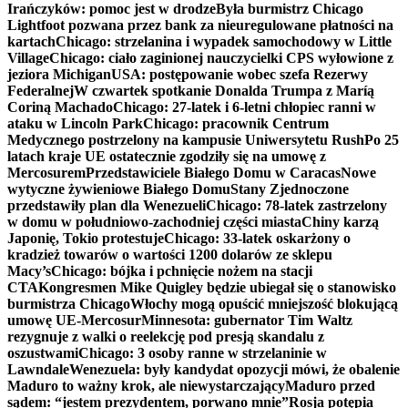
Irańczyków: pomoc jest w drodze
Była burmistrz Chicago
Lightfoot pozwana przez bank za nieuregulowane płatności na
kartach
Chicago: strzelanina i wypadek samochodowy w Little
Village
Chicago: ciało zaginionej nauczycielki CPS wyłowione z
jeziora Michigan
USA: postępowanie wobec szefa Rezerwy
Federalnej
W czwartek spotkanie Donalda Trumpa z Maríą
Coriną Machado
Chicago: 27-latek i 6-letni chłopiec ranni w
ataku w Lincoln Park
Chicago: pracownik Centrum
Medycznego postrzelony na kampusie Uniwersytetu Rush
Po 25
latach kraje UE ostatecznie zgodziły się na umowę z
Mercosurem
Przedstawiciele Białego Domu w Caracas
Nowe
wytyczne żywieniowe Białego Domu
Stany Zjednoczone
przedstawiły plan dla Wenezueli
Chicago: 78-latek zastrzelony
w domu w południowo-zachodniej części miasta
Chiny karzą
Japonię, Tokio protestuje
Chicago: 33-latek oskarżony o
kradzież towarów o wartości 1200 dolarów ze sklepu
Macy’s
Chicago: bójka i pchnięcie nożem na stacji
CTA
Kongresmen Mike Quigley będzie ubiegał się o stanowisko
burmistrza Chicago
Włochy mogą opuścić mniejszość blokującą
umowę UE-Mercosur
Minnesota: gubernator Tim Waltz
rezygnuje z walki o reelekcję pod presją skandalu z
oszustwami
Chicago: 3 osoby ranne w strzelaninie w
Lawndale
Wenezuela: były kandydat opozycji mówi, że obalenie
Maduro to ważny krok, ale niewystarczający
Maduro przed
sądem: “jestem prezydentem, porwano mnie”
Rosja potępia