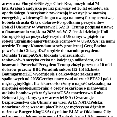
aresztu na Florydzie
Nie żyje Chris Rea, muzyk miał 74
lata.
Arabia Saudyjska po raz pierwszy od 30 lat odnotowała
opady śniegu.
Amerykanie zawieszają inwestycje w morską
energetykę wiatrową
Chicago: uwaga na nową formę oszustwa,
kobieta straciła 45 tys. dolarów
Po spotkaniu prezydentów
Polski i Ukrainy w Warszawie
USA: D. Trump podpisał ustawę
o finansowaniu wojsk na 2026 rok
W. Zełenski dziękuje Unii
Europejskiej za pożyczkę
Prezydent Ukrainy: w piątek i w
sobotę ukraińsko-amerykańskie rozmowy w USA
USA: za nami
orędzie Trumpa
Komendant straży granicznej Greg Bovino
powrócił do Chicago
Dziś orędzie do narodu prezydenta
Donalda Trumpa
USA: blokada wenezuelskich
tankowców
Ameryka czeka na kolejnego miliardera, dziś
losowanie Powerball
Prezydent Trump złożył pozew na 10 mld
dolarów przeciw BBC
Poradnik sukces (12-15) Elżbieta
Baumgartner
KE wycofuje się z całkowitego zakazu aut
spalinowych od 2035
Czechy: nowy rząd odrzucił ETS2 i pakt
migracyjny
Elgin, IL: lekarz oskarżony o napaść seksualną na
nieletniej osobie
Kalifornia: 4 osoby oskarżone o planowanie
ataków bombowych w Sylwestra
USA: morderstwo Roba
Reinera i jego żony, syn w areszcie
USA: Gwarancje
bezpieczeństwa dla Ukrainy na wzór Art.5 NATO
Polska:
notariusze chcą wzrostu płac
Chicago: mężczyzna dźgnięty
nożem w Burger King
USA: dyrektor BLM w Oklahoma City
oskarżony o defraudację ponad 3 mln dolarów
USA: powódź w