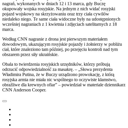
nagrań, wykonanych w dniach 12 i 13 marca, gdy Buczę
okupowały wojska rosyjskie. Na jednym z nich widać rosyjski
pojazd wojskowy na skrzyżowaniu oraz trzy ciała cywilów
niedaleko niego. Te same ciała widoczne były na udostępnionych
wcześniej nagraniach z 1 kwietnia i zdjęciach satelitarnych z 18
marca.
Według CNN nagranie z drona jest pierwszym materiałem
dowodowym, ukazującym rosyjskie pojazdy i żołnierzy w pobliżu
ciał, które znaleziono tam później, po przejęciu kontroli nad tym
obszarem przez siły ukraińskie.
Obala to twierdzenia rosyjskich urzędników, którzy próbują
odrzucić odpowiedzialność za masakrę. – „Słowa prezydenta
Władimira Putina, że w Buczy urządzono prowokację, z którą
rosyjska armia nie miała nic wspólnego to oczywiste kłamstwo,
obraźliwe dla krewnych ofiar” – powiedział w materiale dziennikarz
CNN Anderson Cooper.