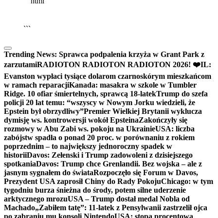
```html
▶
Kliknij PLAY, aby słuchać
🔈
🔊
```
Trending News:
Sprawca podpalenia krzyża w Grant Park z
zarzutami
RADIOTON RADIOTON RADIOTON 2026! ❤️
IL:
Evanston wypłaci tysiące dolarom czarnoskórym mieszkańcom
w ramach reparacji
Kanada: masakra w szkole w Tumbler
Ridge. 10 ofiar śmiertelnych, sprawcą 18-latek
Trump do szefa
policji 20 lat temu: “wszyscy w Nowym Jorku wiedzieli, że
Epstein był obrzydliwy”
Premier Wielkiej Brytanii wyklucza
dymisję ws. kontrowersji wokół Epsteina
Zakończyły się
rozmowy w Abu Zabi ws. pokoju na Ukrainie
USA: liczba
zabójstw spadła o ponad 20 proc. w porównaniu z rokiem
poprzednim – to największy jednoroczny spadek w
historii
Davos: Zełenski i Trump zadowoleni z dzisiejszego
spotkania
Davos: Trump chce Grenlandii. Bez wojska – ale z
jasnym sygnałem do świata
Rozpoczęło się Forum w Davos,
Prezydent USA zaprosił Chiny do Rady Pokoju
Chicago: w tym
tygodniu burza śnieżna do środy, potem silne uderzenie
arktycznego mrozu
USA – Trump dostał medal Nobla od
Machado
„Zabiłem tatę”: 11-latek z Pensylwanii zastrzelił ojca
po zabraniu mu konsoli Nintendo
USA: stopa procentowa