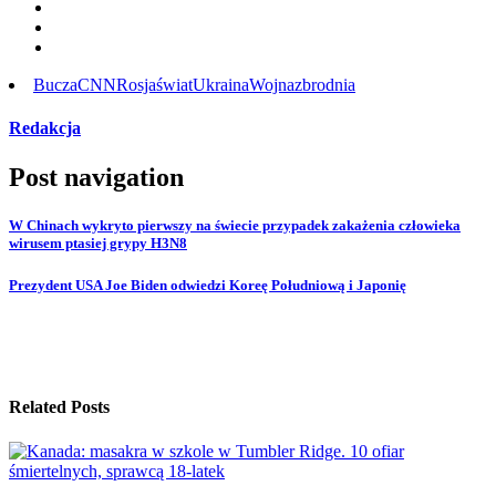
Bucza
CNN
Rosja
świat
Ukraina
Wojna
zbrodnia
Redakcja
Post navigation
W Chinach wykryto pierwszy na świecie przypadek zakażenia człowieka
wirusem ptasiej grypy H3N8
Prezydent USA Joe Biden odwiedzi Koreę Południową i Japonię
Related Posts