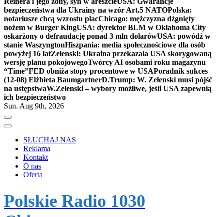
Reinera i jego żony, syn w areszcie
USA: Gwarancje
bezpieczeństwa dla Ukrainy na wzór Art.5 NATO
Polska:
notariusze chcą wzrostu płac
Chicago: mężczyzna dźgnięty
nożem w Burger King
USA: dyrektor BLM w Oklahoma City
oskarżony o defraudację ponad 3 mln dolarów
USA: powódź w
stanie Waszyngton
Hiszpania: media społecznościowe dla osób
powyżej 16 lat
Zełenski: Ukraina przekazała USA skorygowaną
wersję planu pokojowego
Twórcy AI osobami roku magazynu
“Time”
FED obniża stopy procentowe w USA
Poradnik sukces
(12-08) Elżbieta Baumgartner
D.Trump: W. Zełenski musi pójść
na ustępstwa
W.Zełenski – wybory możliwe, jeśli USA zapewnią
ich bezpieczeństwo
Sun. Aug 9th, 2026
SŁUCHAJ NAS
Reklama
Kontakt
O nas
Oferta
Polskie Radio 1030