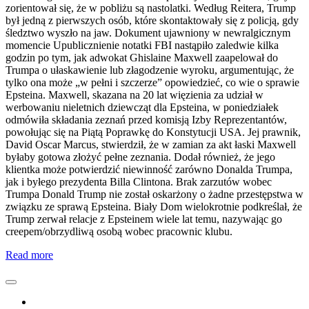
zorientował się, że w pobliżu są nastolatki. Według Reitera, Trump
był jedną z pierwszych osób, które skontaktowały się z policją, gdy
śledztwo wyszło na jaw. Dokument ujawniony w newralgicznym
momencie Upublicznienie notatki FBI nastąpiło zaledwie kilka
godzin po tym, jak adwokat Ghislaine Maxwell zaapelował do
Trumpa o ułaskawienie lub złagodzenie wyroku, argumentując, że
tylko ona może „w pełni i szczerze” opowiedzieć, co wie o sprawie
Epsteina. Maxwell, skazana na 20 lat więzienia za udział w
werbowaniu nieletnich dziewcząt dla Epsteina, w poniedziałek
odmówiła składania zeznań przed komisją Izby Reprezentantów,
powołując się na Piątą Poprawkę do Konstytucji USA. Jej prawnik,
David Oscar Marcus, stwierdził, że w zamian za akt łaski Maxwell
byłaby gotowa złożyć pełne zeznania. Dodał również, że jego
klientka może potwierdzić niewinność zarówno Donalda Trumpa,
jak i byłego prezydenta Billa Clintona. Brak zarzutów wobec
Trumpa Donald Trump nie został oskarżony o żadne przestępstwa w
związku ze sprawą Epsteina. Biały Dom wielokrotnie podkreślał, że
Trump zerwał relacje z Epsteinem wiele lat temu, nazywając go
creepem/obrzydliwą osobą wobec pracownic klubu.
Read more