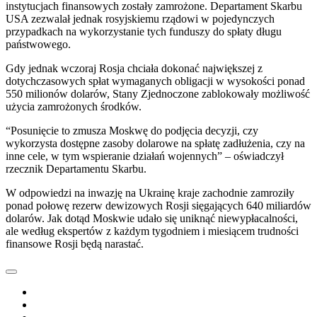
instytucjach finansowych zostały zamrożone. Departament Skarbu
USA zezwalał jednak rosyjskiemu rządowi w pojedynczych
przypadkach na wykorzystanie tych funduszy do spłaty długu
państwowego.
Gdy jednak wczoraj Rosja chciała dokonać największej z
dotychczasowych spłat wymaganych obligacji w wysokości ponad
550 milionów dolarów, Stany Zjednoczone zablokowały możliwość
użycia zamrożonych środków.
“Posunięcie to zmusza Moskwę do podjęcia decyzji, czy
wykorzysta dostępne zasoby dolarowe na spłatę zadłużenia, czy na
inne cele, w tym wspieranie działań wojennych” – oświadczył
rzecznik Departamentu Skarbu.
W odpowiedzi na inwazję na Ukrainę kraje zachodnie zamroziły
ponad połowę rezerw dewizowych Rosji sięgających 640 miliardów
dolarów. Jak dotąd Moskwie udało się uniknąć niewypłacalności,
ale według ekspertów z każdym tygodniem i miesiącem trudności
finansowe Rosji będą narastać.