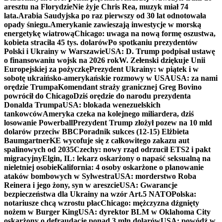
aresztu na Florydzie
Nie żyje Chris Rea, muzyk miał 74
lata.
Arabia Saudyjska po raz pierwszy od 30 lat odnotowała
opady śniegu.
Amerykanie zawieszają inwestycje w morską
energetykę wiatrową
Chicago: uwaga na nową formę oszustwa,
kobieta straciła 45 tys. dolarów
Po spotkaniu prezydentów
Polski i Ukrainy w Warszawie
USA: D. Trump podpisał ustawę
o finansowaniu wojsk na 2026 rok
W. Zełenski dziękuje Unii
Europejskiej za pożyczkę
Prezydent Ukrainy: w piątek i w
sobotę ukraińsko-amerykańskie rozmowy w USA
USA: za nami
orędzie Trumpa
Komendant straży granicznej Greg Bovino
powrócił do Chicago
Dziś orędzie do narodu prezydenta
Donalda Trumpa
USA: blokada wenezuelskich
tankowców
Ameryka czeka na kolejnego miliardera, dziś
losowanie Powerball
Prezydent Trump złożył pozew na 10 mld
dolarów przeciw BBC
Poradnik sukces (12-15) Elżbieta
Baumgartner
KE wycofuje się z całkowitego zakazu aut
spalinowych od 2035
Czechy: nowy rząd odrzucił ETS2 i pakt
migracyjny
Elgin, IL: lekarz oskarżony o napaść seksualną na
nieletniej osobie
Kalifornia: 4 osoby oskarżone o planowanie
ataków bombowych w Sylwestra
USA: morderstwo Roba
Reinera i jego żony, syn w areszcie
USA: Gwarancje
bezpieczeństwa dla Ukrainy na wzór Art.5 NATO
Polska:
notariusze chcą wzrostu płac
Chicago: mężczyzna dźgnięty
nożem w Burger King
USA: dyrektor BLM w Oklahoma City
oskarżony o defraudację ponad 3 mln dolarów
USA: powódź w