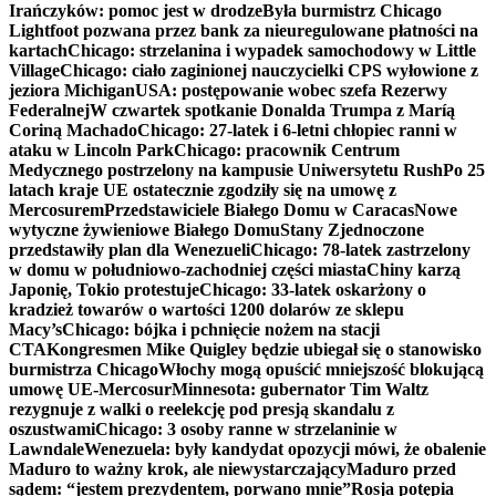
Irańczyków: pomoc jest w drodze
Była burmistrz Chicago
Lightfoot pozwana przez bank za nieuregulowane płatności na
kartach
Chicago: strzelanina i wypadek samochodowy w Little
Village
Chicago: ciało zaginionej nauczycielki CPS wyłowione z
jeziora Michigan
USA: postępowanie wobec szefa Rezerwy
Federalnej
W czwartek spotkanie Donalda Trumpa z Maríą
Coriną Machado
Chicago: 27-latek i 6-letni chłopiec ranni w
ataku w Lincoln Park
Chicago: pracownik Centrum
Medycznego postrzelony na kampusie Uniwersytetu Rush
Po 25
latach kraje UE ostatecznie zgodziły się na umowę z
Mercosurem
Przedstawiciele Białego Domu w Caracas
Nowe
wytyczne żywieniowe Białego Domu
Stany Zjednoczone
przedstawiły plan dla Wenezueli
Chicago: 78-latek zastrzelony
w domu w południowo-zachodniej części miasta
Chiny karzą
Japonię, Tokio protestuje
Chicago: 33-latek oskarżony o
kradzież towarów o wartości 1200 dolarów ze sklepu
Macy’s
Chicago: bójka i pchnięcie nożem na stacji
CTA
Kongresmen Mike Quigley będzie ubiegał się o stanowisko
burmistrza Chicago
Włochy mogą opuścić mniejszość blokującą
umowę UE-Mercosur
Minnesota: gubernator Tim Waltz
rezygnuje z walki o reelekcję pod presją skandalu z
oszustwami
Chicago: 3 osoby ranne w strzelaninie w
Lawndale
Wenezuela: były kandydat opozycji mówi, że obalenie
Maduro to ważny krok, ale niewystarczający
Maduro przed
sądem: “jestem prezydentem, porwano mnie”
Rosja potępia