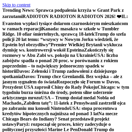
Skip to content
Trending News:
Sprawca podpalenia krzyża w Grant Park z
zarzutami
RADIOTON RADIOTON RADIOTON 2026! ❤️
IL:
Evanston wypłaci tysiące dolarom czarnoskórym mieszkańcom
w ramach reparacji
Kanada: masakra w szkole w Tumbler
Ridge. 10 ofiar śmiertelnych, sprawcą 18-latek
Trump do szefa
policji 20 lat temu: “wszyscy w Nowym Jorku wiedzieli, że
Epstein był obrzydliwy”
Premier Wielkiej Brytanii wyklucza
dymisję ws. kontrowersji wokół Epsteina
Zakończyły się
rozmowy w Abu Zabi ws. pokoju na Ukrainie
USA: liczba
zabójstw spadła o ponad 20 proc. w porównaniu z rokiem
poprzednim – to największy jednoroczny spadek w
historii
Davos: Zełenski i Trump zadowoleni z dzisiejszego
spotkania
Davos: Trump chce Grenlandii. Bez wojska – ale z
jasnym sygnałem do świata
Rozpoczęło się Forum w Davos,
Prezydent USA zaprosił Chiny do Rady Pokoju
Chicago: w tym
tygodniu burza śnieżna do środy, potem silne uderzenie
arktycznego mrozu
USA – Trump dostał medal Nobla od
Machado
„Zabiłem tatę”: 11-latek z Pensylwanii zastrzelił ojca
po zabraniu mu konsoli Nintendo
USA: stopa procentowa
kredytów hipotecznych najniższa od ponad 3 lat
Na mecze
Chicago Bears do Indiany? Senat przedstawił projekt
ustawy
Paryż: rozpoczął się proces, który zadecyduje o
politycznej przyszłości Marine Le Pen
Donald Trump do