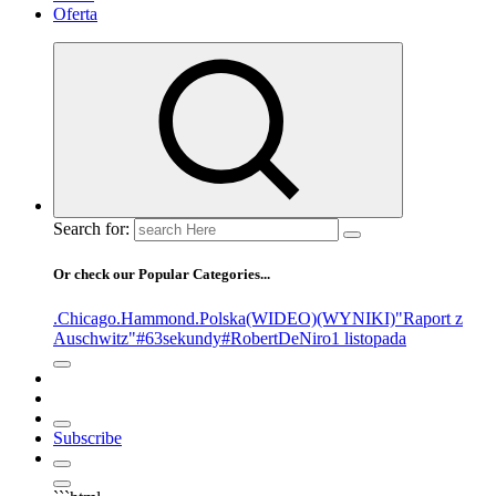
Oferta
Search for:
Or check our Popular Categories...
.Chicago
.Hammond
.Polska
(WIDEO)
(WYNIKI)
"Raport z
Auschwitz"
#63sekundy
#RobertDeNiro
1 listopada
Subscribe