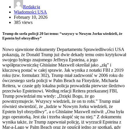
Redakcja
Wiadomości USA
February 10, 2026
385 views
Trump do szefa policji 20 lat temu: “wszyscy w Nowym Jorku wiedzieli, że
Epstein był obrzydliwy”
Nowo ujawnione dokumenty Departamentu Sprawiedliwości USA
pokazują, że Donald Trump już dwie dekady temu ostro krytykował
swojego byłego znajomego Jeffreya Epsteina, a jego
współpracowniczkę Ghislaine Maxwell określał jako „złą” i
kluczową postać w całej sprawie. Jak wynika z notatki FBI z 2019
roku (tzw. formularz 302), Trump miał zadzwonić w 2006 roku do
ówczesnego szefa policji w Palm Beach na Florydzie, Michaela
Reitera, w czasie gdy lokalna policja prowadziła pierwsze śledztwo
przeciwko Epsteinowi. Według relacji Reitera przekazanej FBI,
Trump powiedział mu wtedy: „Dzięki Bogu, że go
powstrzymujecie. Wszyscy wiedzieli, że on to robi.” Trump miał
również stwierdzić, że „ludzie w Nowym Jorku wiedzieli, że
Epstein był obrzydliwy”, a o Ghislaine Maxwell mówił: „Ona była
jego operatorką. Jest zła i trzeba skupić się na niej.” Z dokumentu
wynika także, że Trump zapewniał policję, iż wyrzucił Epsteina z
Mar-a-Lago w Palm Beach oraz że opuścił jedno ze spotkań, gdy