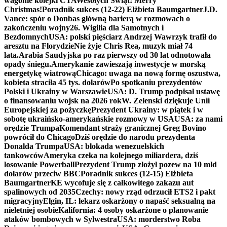
wagonie kolejki CTA
Wesołych Świąt! Merry
Christmas!
Poradnik sukces (12-22) Elżbieta Baumgartner
J.D.
Vance: spór o Donbas główną barierą w rozmowach o
zakończeniu wojny
26. Wigilia dla Samotnych i
Bezdomnych
USA: polski pięściarz Andrzej Wawrzyk trafił do
aresztu na Florydzie
Nie żyje Chris Rea, muzyk miał 74
lata.
Arabia Saudyjska po raz pierwszy od 30 lat odnotowała
opady śniegu.
Amerykanie zawieszają inwestycje w morską
energetykę wiatrową
Chicago: uwaga na nową formę oszustwa,
kobieta straciła 45 tys. dolarów
Po spotkaniu prezydentów
Polski i Ukrainy w Warszawie
USA: D. Trump podpisał ustawę
o finansowaniu wojsk na 2026 rok
W. Zełenski dziękuje Unii
Europejskiej za pożyczkę
Prezydent Ukrainy: w piątek i w
sobotę ukraińsko-amerykańskie rozmowy w USA
USA: za nami
orędzie Trumpa
Komendant straży granicznej Greg Bovino
powrócił do Chicago
Dziś orędzie do narodu prezydenta
Donalda Trumpa
USA: blokada wenezuelskich
tankowców
Ameryka czeka na kolejnego miliardera, dziś
losowanie Powerball
Prezydent Trump złożył pozew na 10 mld
dolarów przeciw BBC
Poradnik sukces (12-15) Elżbieta
Baumgartner
KE wycofuje się z całkowitego zakazu aut
spalinowych od 2035
Czechy: nowy rząd odrzucił ETS2 i pakt
migracyjny
Elgin, IL: lekarz oskarżony o napaść seksualną na
nieletniej osobie
Kalifornia: 4 osoby oskarżone o planowanie
ataków bombowych w Sylwestra
USA: morderstwo Roba