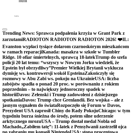
```html
▶
Kliknij PLAY, aby słuchać
🔈
🔊
```
Trending News:
Sprawca podpalenia krzyża w Grant Park z
zarzutami
RADIOTON RADIOTON RADIOTON 2026! ❤️
IL:
Evanston wypłaci tysiące dolarom czarnoskórym mieszkańcom
w ramach reparacji
Kanada: masakra w szkole w Tumbler
Ridge. 10 ofiar śmiertelnych, sprawcą 18-latek
Trump do szefa
policji 20 lat temu: “wszyscy w Nowym Jorku wiedzieli, że
Epstein był obrzydliwy”
Premier Wielkiej Brytanii wyklucza
dymisję ws. kontrowersji wokół Epsteina
Zakończyły się
rozmowy w Abu Zabi ws. pokoju na Ukrainie
USA: liczba
zabójstw spadła o ponad 20 proc. w porównaniu z rokiem
poprzednim – to największy jednoroczny spadek w
historii
Davos: Zełenski i Trump zadowoleni z dzisiejszego
spotkania
Davos: Trump chce Grenlandii. Bez wojska – ale z
jasnym sygnałem do świata
Rozpoczęło się Forum w Davos,
Prezydent USA zaprosił Chiny do Rady Pokoju
Chicago: w tym
tygodniu burza śnieżna do środy, potem silne uderzenie
arktycznego mrozu
USA – Trump dostał medal Nobla od
Machado
„Zabiłem tatę”: 11-latek z Pensylwanii zastrzelił ojca
po zabraniu mu konsoli Nintendo
USA: stopa procentowa