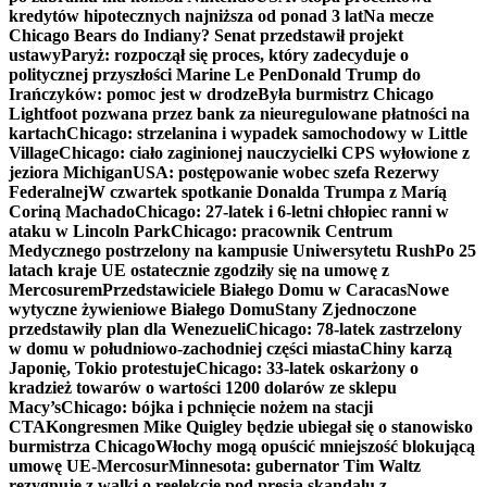
kredytów hipotecznych najniższa od ponad 3 lat
Na mecze
Chicago Bears do Indiany? Senat przedstawił projekt
ustawy
Paryż: rozpoczął się proces, który zadecyduje o
politycznej przyszłości Marine Le Pen
Donald Trump do
Irańczyków: pomoc jest w drodze
Była burmistrz Chicago
Lightfoot pozwana przez bank za nieuregulowane płatności na
kartach
Chicago: strzelanina i wypadek samochodowy w Little
Village
Chicago: ciało zaginionej nauczycielki CPS wyłowione z
jeziora Michigan
USA: postępowanie wobec szefa Rezerwy
Federalnej
W czwartek spotkanie Donalda Trumpa z Maríą
Coriną Machado
Chicago: 27-latek i 6-letni chłopiec ranni w
ataku w Lincoln Park
Chicago: pracownik Centrum
Medycznego postrzelony na kampusie Uniwersytetu Rush
Po 25
latach kraje UE ostatecznie zgodziły się na umowę z
Mercosurem
Przedstawiciele Białego Domu w Caracas
Nowe
wytyczne żywieniowe Białego Domu
Stany Zjednoczone
przedstawiły plan dla Wenezueli
Chicago: 78-latek zastrzelony
w domu w południowo-zachodniej części miasta
Chiny karzą
Japonię, Tokio protestuje
Chicago: 33-latek oskarżony o
kradzież towarów o wartości 1200 dolarów ze sklepu
Macy’s
Chicago: bójka i pchnięcie nożem na stacji
CTA
Kongresmen Mike Quigley będzie ubiegał się o stanowisko
burmistrza Chicago
Włochy mogą opuścić mniejszość blokującą
umowę UE-Mercosur
Minnesota: gubernator Tim Waltz
rezygnuje z walki o reelekcję pod presją skandalu z