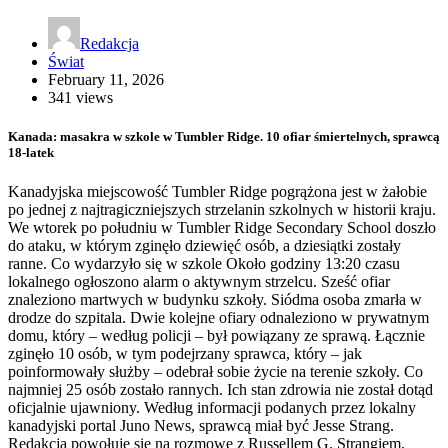
Redakcja
Świat
February 11, 2026
341 views
Kanada: masakra w szkole w Tumbler Ridge. 10 ofiar śmiertelnych, sprawcą
18-latek
Kanadyjska miejscowość Tumbler Ridge pogrążona jest w żałobie
po jednej z najtragiczniejszych strzelanin szkolnych w historii kraju.
We wtorek po południu w Tumbler Ridge Secondary School doszło
do ataku, w którym zginęło dziewięć osób, a dziesiątki zostały
ranne. Co wydarzyło się w szkole Około godziny 13:20 czasu
lokalnego ogłoszono alarm o aktywnym strzelcu. Sześć ofiar
znaleziono martwych w budynku szkoły. Siódma osoba zmarła w
drodze do szpitala. Dwie kolejne ofiary odnaleziono w prywatnym
domu, który – według policji – był powiązany ze sprawą. Łącznie
zginęło 10 osób, w tym podejrzany sprawca, który – jak
poinformowały służby – odebrał sobie życie na terenie szkoły. Co
najmniej 25 osób zostało rannych. Ich stan zdrowia nie został dotąd
oficjalnie ujawniony. Według informacji podanych przez lokalny
kanadyjski portal Juno News, sprawcą miał być Jesse Strang.
Redakcja powołuje się na rozmowę z Russellem G. Strangiem,