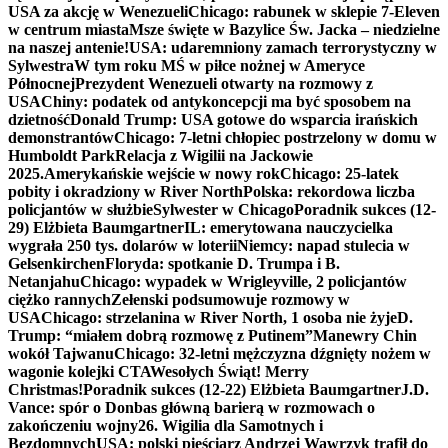
USA za akcję w Wenezueli
Chicago: rabunek w sklepie 7-Eleven
w centrum miasta
Msze święte w Bazylice Św. Jacka – niedzielne
na naszej antenie!
USA: udaremniony zamach terrorystyczny w
Sylwestra
W tym roku MŚ w piłce nożnej w Ameryce
Północnej
Prezydent Wenezueli otwarty na rozmowy z
USA
Chiny: podatek od antykoncepcji ma być sposobem na
dzietność
Donald Trump: USA gotowe do wsparcia irańskich
demonstrantów
Chicago: 7-letni chłopiec postrzelony w domu w
Humboldt Park
Relacja z Wigilii na Jackowie
2025.
Amerykańskie wejście w nowy rok
Chicago: 25-latek
pobity i okradziony w River North
Polska: rekordowa liczba
policjantów w służbie
Sylwester w Chicago
Poradnik sukces (12-
29) Elżbieta Baumgartner
IL: emerytowana nauczycielka
wygrała 250 tys. dolarów w loterii
Niemcy: napad stulecia w
Gelsenkirchen
Floryda: spotkanie D. Trumpa i B.
Netanjahu
Chicago: wypadek w Wrigleyville, 2 policjantów
ciężko rannych
Zełenski podsumowuje rozmowy w
USA
Chicago: strzelanina w River North, 1 osoba nie żyje
D.
Trump: “miałem dobrą rozmowę z Putinem”
Manewry Chin
wokół Tajwanu
Chicago: 32-letni mężczyzna dźgnięty nożem w
wagonie kolejki CTA
Wesołych Świąt! Merry
Christmas!
Poradnik sukces (12-22) Elżbieta Baumgartner
J.D.
Vance: spór o Donbas główną barierą w rozmowach o
zakończeniu wojny
26. Wigilia dla Samotnych i
Bezdomnych
USA: polski pięściarz Andrzej Wawrzyk trafił do