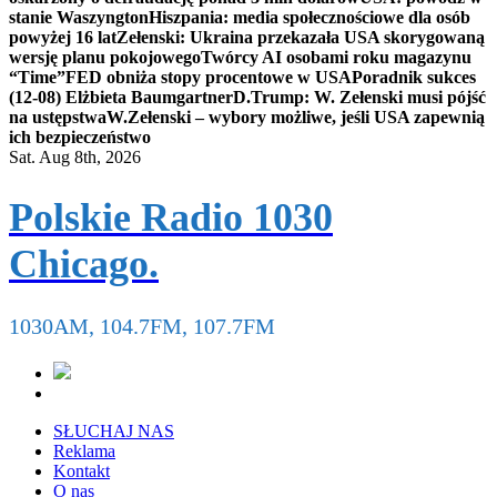
stanie Waszyngton
Hiszpania: media społecznościowe dla osób
powyżej 16 lat
Zełenski: Ukraina przekazała USA skorygowaną
wersję planu pokojowego
Twórcy AI osobami roku magazynu
“Time”
FED obniża stopy procentowe w USA
Poradnik sukces
(12-08) Elżbieta Baumgartner
D.Trump: W. Zełenski musi pójść
na ustępstwa
W.Zełenski – wybory możliwe, jeśli USA zapewnią
ich bezpieczeństwo
Sat. Aug 8th, 2026
Polskie Radio 1030
Chicago.
1030AM, 104.7FM, 107.7FM
SŁUCHAJ NAS
Reklama
Kontakt
O nas