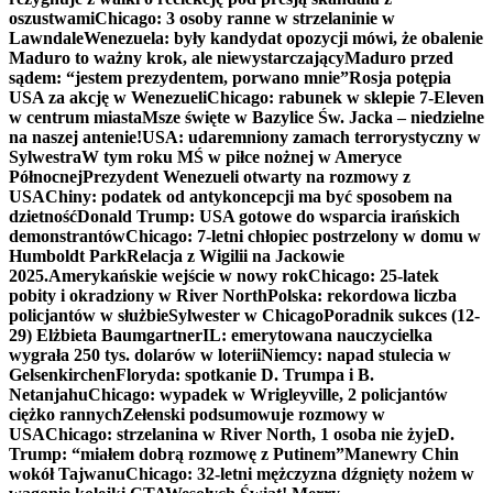
oszustwami
Chicago: 3 osoby ranne w strzelaninie w
Lawndale
Wenezuela: były kandydat opozycji mówi, że obalenie
Maduro to ważny krok, ale niewystarczający
Maduro przed
sądem: “jestem prezydentem, porwano mnie”
Rosja potępia
USA za akcję w Wenezueli
Chicago: rabunek w sklepie 7-Eleven
w centrum miasta
Msze święte w Bazylice Św. Jacka – niedzielne
na naszej antenie!
USA: udaremniony zamach terrorystyczny w
Sylwestra
W tym roku MŚ w piłce nożnej w Ameryce
Północnej
Prezydent Wenezueli otwarty na rozmowy z
USA
Chiny: podatek od antykoncepcji ma być sposobem na
dzietność
Donald Trump: USA gotowe do wsparcia irańskich
demonstrantów
Chicago: 7-letni chłopiec postrzelony w domu w
Humboldt Park
Relacja z Wigilii na Jackowie
2025.
Amerykańskie wejście w nowy rok
Chicago: 25-latek
pobity i okradziony w River North
Polska: rekordowa liczba
policjantów w służbie
Sylwester w Chicago
Poradnik sukces (12-
29) Elżbieta Baumgartner
IL: emerytowana nauczycielka
wygrała 250 tys. dolarów w loterii
Niemcy: napad stulecia w
Gelsenkirchen
Floryda: spotkanie D. Trumpa i B.
Netanjahu
Chicago: wypadek w Wrigleyville, 2 policjantów
ciężko rannych
Zełenski podsumowuje rozmowy w
USA
Chicago: strzelanina w River North, 1 osoba nie żyje
D.
Trump: “miałem dobrą rozmowę z Putinem”
Manewry Chin
wokół Tajwanu
Chicago: 32-letni mężczyzna dźgnięty nożem w