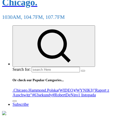
Chicago.
1030AM, 104.7FM, 107.7FM
Search for:
Or check our Popular Categories...
.Chicago
.Hammond
.Polska
(WIDEO)
(WYNIKI)
"Raport z
Auschwitz"
#63sekundy
#RobertDeNiro
1 listopada
Subscribe