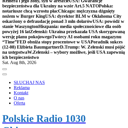
Reinera i jego żony, syn w areszcie
USA: Gwarancje
bezpieczeństwa dla Ukrainy na wzór Art.5 NATO
Polska:
notariusze chcą wzrostu płac
Chicago: mężczyzna dźgnięty
nożem w Burger King
USA: dyrektor BLM w Oklahoma City
oskarżony o defraudację ponad 3 mln dolarów
USA: powódź w
stanie Waszyngton
Hiszpania: media społecznościowe dla osób
powyżej 16 lat
Zełenski: Ukraina przekazała USA skorygowaną
wersję planu pokojowego
Twórcy AI osobami roku magazynu
“Time”
FED obniża stopy procentowe w USA
Poradnik sukces
(12-08) Elżbieta Baumgartner
D.Trump: W. Zełenski musi pójść
na ustępstwa
W.Zełenski – wybory możliwe, jeśli USA zapewnią
ich bezpieczeństwo
Sat. Aug 8th, 2026
SŁUCHAJ NAS
Reklama
Kontakt
O nas
Oferta
Polskie Radio 1030