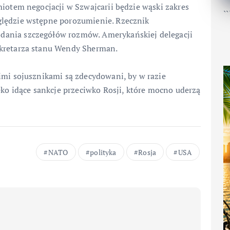
miotem negocjacji w Szwajcarii będzie wąski zakres
``
lędzie wstępne porozumienie. Rzecznik
ania szczegółów rozmów. Amerykańskiej delegacji
ekretarza stanu Wendy Sherman.
imi sojusznikami są zdecydowani, by w razie
eko idące sankcje przeciwko Rosji, które mocno uderzą
NATO
polityka
Rosja
USA