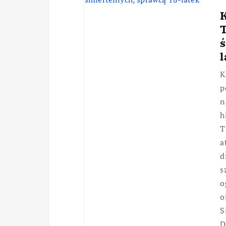
T
l
K
p
n
h
T
a
d
s
o
o
S
D