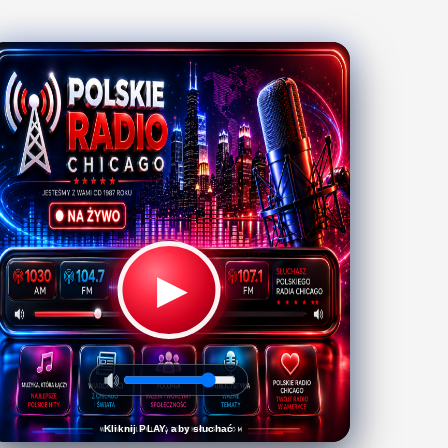
▶
Kliknij PLAY, aby słuchać