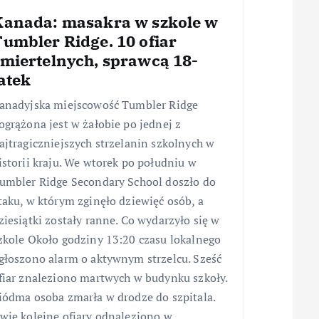
Kanada: masakra w szkole w
umbler Ridge. 10 ofiar
śmiertelnych, sprawcą 18-
atek
anadyjska miejscowość Tumbler Ridge
ogrążona jest w żałobie po jednej z
ajtragiczniejszych strzelanin szkolnych w
istorii kraju. We wtorek po południu w
umbler Ridge Secondary School doszło do
taku, w którym zginęło dziewięć osób, a
ziesiątki zostały ranne. Co wydarzyło się w
zkole Około godziny 13:20 czasu lokalnego
głoszono alarm o aktywnym strzelcu. Sześć
fiar znaleziono martwych w budynku szkoły.
iódma osoba zmarła w drodze do szpitala.
wie kolejne ofiary odnaleziono w