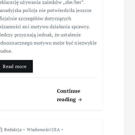
eklarację używania zaimków „she/her”.
anadyjska policja nie potwierdziła jeszcze
ficjalnie szczegółów dotyczących
ożsamości ani motywu działania sprawcy.
ledczy przyznają jednak, że ustalenie
ednoznacznego motywu może być niezwykle
rudne.
Read more
Continue
reading
Redakcja
Wiadomości USA