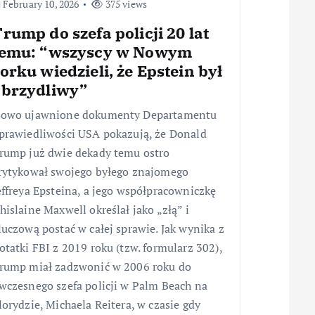
February 10, 2026
375 views
rump do szefa policji 20 lat
temu: “wszyscy w Nowym
orku wiedzieli, że Epstein był
obrzydliwy”
owo ujawnione dokumenty Departamentu
prawiedliwości USA pokazują, że Donald
rump już dwie dekady temu ostro
rytykował swojego byłego znajomego
effreya Epsteina, a jego współpracowniczkę
hislaine Maxwell określał jako „złą” i
luczową postać w całej sprawie. Jak wynika z
otatki FBI z 2019 roku (tzw. formularz 302),
rump miał zadzwonić w 2006 roku do
wczesnego szefa policji w Palm Beach na
lorydzie, Michaela Reitera, w czasie gdy