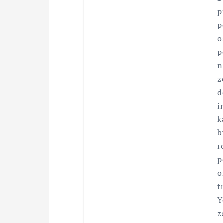
p
p
o
p
n
z
d
i
k
b
r
p
o
t
Y
z