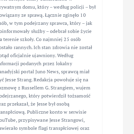
rywatnym domu, który – według policji – był
owiązany ze sprawą. Łącznie zginęło 10
sób, w tym podejrzany sprawca, który – jak
oinformowały służby – odebrał sobie życie
a terenie szkoły. Co najmniej 25 osób
ostało rannych. Ich stan zdrowia nie został
otąd oficjalnie ujawniony. Według
nformacji podanych przez lokalny
anadyjski portal Juno News, sprawcą miał
yć Jesse Strang. Redakcja powołuje się na
ozmowę z Russellem G. Strangiem, wujem
odejrzanego, który potwierdził tożsamość
raz przekazał, że Jesse był osobą
ranspłciową. Publiczne konto w serwisie
ouTube, przypisywane Jesse Strangowi,
awierało symbole flagi transpłciowej oraz