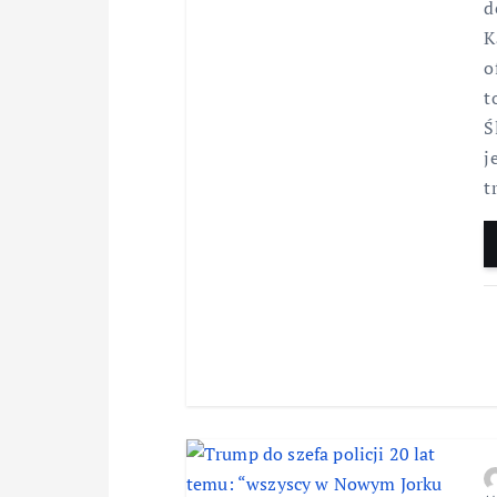
d
K
o
t
Ś
j
t