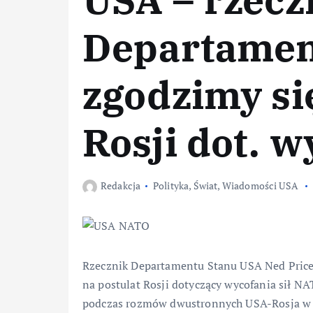
Departament
zgodzimy si
Rosji dot. 
Redakcja
Polityka
,
Świat
,
Wiadomości USA
Rzecznik Departamentu Stanu USA Ned Price 
na postulat Rosji dotyczący wycofania sił NAT
podczas rozmów dwustronnych USA-Rosja w G