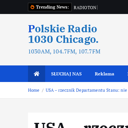
Trending News:
R
A
D
I
O
T
O
N
R
A
D
I
O
T
O
Polskie Radio
1030 Chicago.
1030AM, 104.7FM, 107.7FM
SŁUCHAJ NAS
Reklama
Home
USA – rzecznik Departamentu Stanu: nie 
USA – rzecz