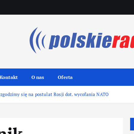
Kontakt
O nas
Oferta
zgodzimy się na postulat Rosji dot. wycofania NATO
nik