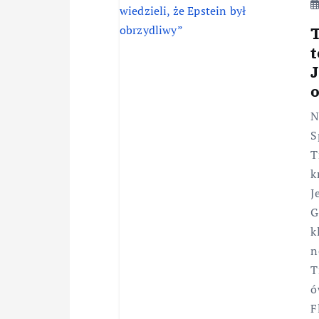
T
J
N
S
T
k
J
G
k
n
T
ó
F